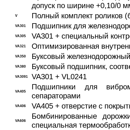
допуск по ширине +0,10/0 м
Полный комплект роликов (
V
Подшипник для железнодор
VA301
VA301 + специальный контр
VA305
Оптимизированная внутрен
VA321
Буксовый железнодорожный
VA350
Буксовый подшипник, соотв
VA380
VA301 + VL0241
VA3091
Подшипники для вибром
VA405
сепараторами
VA405 + отверстие с покры
VA406
Бомбинированные дорожк
VA606
специальная термообработ