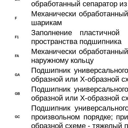
обработанный сепаратор из
Механически обработанный
F
шарикам
Заполнение пластичной
F1
пространства подшипника
Механически обработанный
FA
наружному кольцу
Подшипник универсального
GA
образной или Х-образной сх
Подшипник универсального
GB
образной или Х-образной с
Подшипник универсального
произвольном порядке; пр
GC
образной схеме - тяжелый 