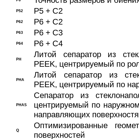
Точность размеров и биения
P6
P5 + C2
P52
P6 + C2
P62
P6 + C3
P63
P6 + C4
P64
Литой сепаратор из стек
PH
PEEK, центрируемый по ро
Литой сепаратор из стек
PHA
PEEK, центрируемый по на
Сепаратор из стеклонапо
центрируемый по наружном
PHAS
направляющих поверхностя
Оптимизированные геомет
Q
поверхностей