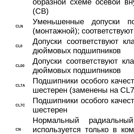
образной схеме осевой вн
(CB)
Уменьшенные допуски 
CLN
(монтажной); соответствуют
Допуски соответствуют кл
CL0
дюймовых подшипников
Допуски соответствуют кл
CL00
дюймовых подшипников
Подшипники особого качест
CL7A
шестерен (заменены на CL
Подшипники особого качест
CL7C
шестерен
Hормальный радиальный
используется только в ко
CN