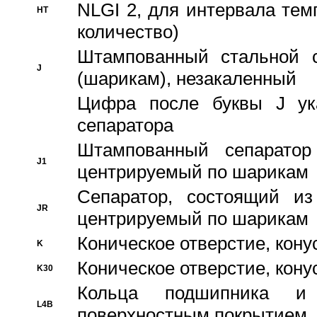
NLGI 2, для интервала темп
HT
количество)
Штампованный стальной с
J
(шарикам), незакаленный
Цифра после буквы J ука
сепаратора
Штампованный сепаратор
J1
центрируемый по шарикам
Сепаратор, состоящий из
JR
центрируемый по шарикам
Коническое отверстие, кону
K
Коническое отверстие, кону
K30
Кольца подшипника и
L4B
поверхностным покрытием