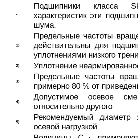
Подшипники класса S
характеристик эти подшип
*
шума.
Предельные частоты враще
действительны для подши
1)
уплотнениями низкого трени
Уплотнение неармированно
2)
Предельные частоты вращ
3)
примерно 80 % от приведен
Допустимое осевое сме
4)
относительно другого
Рекомендуемый диаметр 
5)
осевой нагрузкой
Величины C
применяют