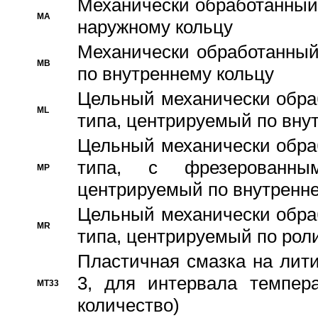
Механически обработанный
MA
наружному кольцу
Механически обработанный
MB
по внутреннему кольцу
Цельный механически обра
ML
типа, центрируемый по вну
Цельный механически обра
типа, с фрезерованны
MP
центрируемый по внутренне
Цельный механически обра
MR
типа, центрируемый по рол
Пластичная смазка на лити
3, для интервала темпера
MT33
количество)