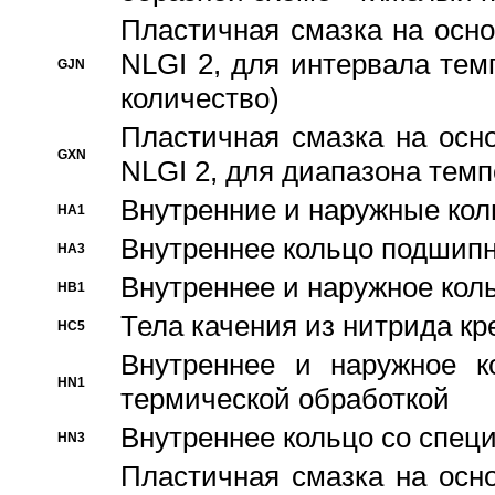
Пластичная смазка на осно
NLGI 2, для интервала темп
GJN
количество)
Пластичная смазка на осн
GXN
NLGI 2, для диапазона темп
Внутренние и наружные кол
HA1
Bнутреннее кольцо подшипн
HA3
Bнутреннее и наружное коль
HB1
Тела качения из нитрида к
HC5
Bнутреннее и наружное к
HN1
термической обработкой
Внутреннее кольцо со спец
HN3
Пластичная смазка на осн