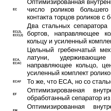
Oптимизированная внутренн
число роликов большего
EC
контакта торцов роликов с 
Два стальных сепаратора 
бортов, направляющее ко
EC(J),
ECC(J)
кольцу и усиленный компле
Цельный гребенчатый мех
латуни, удерживающи
ECA,
ECAC
направляющее кольцо, цен
усиленный комплект ролико
То же, что ECA, но со стал
ECAF
Оптимизированная внут
EF
обработанный сепаратор из
Оптимизированная внут
EM