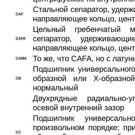
Стальной сепаратор, удерж
CAF
направляющее кольцо, цент
Цельный гребенчатый м
сепаратор, удерживающ
CAFA
направляющее кольцо, цент
То же, что CAFA, но с лату
CAMA
Подшипник универсального
образной или Х-образно
CB
нормальный
Двухрядные радиально-
осевой внутренний зазор
Подшипник универсальн
произвольном порядке; пр
CC