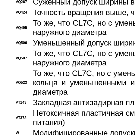
Суженный допуск ширины вн
VQ267
Точность вращения выше, 
VQ424
То же, что CL7C, но с ум
VQ495
наружного диаметра
Уменьшенный допуск ширин
VQ506
То же, что CL7C, но с ум
VQ507
наружного диаметра
То же, что CL7C, но с уме
кольца и уменьшенными и
VQ523
диаметра
Закладная антизадирная пл
VT143
Нетоксичная пластичная сма
VT378
питания)
Модифицированные допуски
W