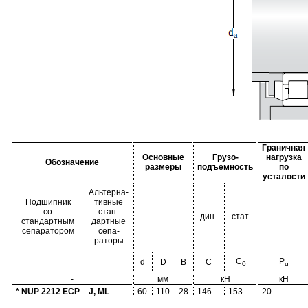
Граничная
Основные
Грузо-
нагрузка
Обозначение
размеры
подъемность
по
усталости
Альтерна-
Подшипник
тивные
со
стан-
дин.
стат.
стандартным
дартные
сепаратором
сепа-
раторы
C
P
d
D
B
C
0
u
-
мм
кН
кН
* NUP 2212 ECP
J, ML
60
110
28
146
153
20