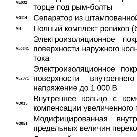
VE632
торце под рым-болты
Сепаратор из штампованной
VG114
Полный комплект роликов (
VH
Электроизоляционное по
поверхности наружного коль
VL0241
тока
Электроизоляционное пок
поверхности внутреннег
VL2071
напряжение до 1 000 В
Bнутреннее кольцо с ком
VQ015
компенсации увеличенного 
Модифицированная внут
VQ051
предельных величин переко