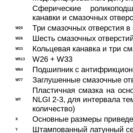
Сферические роликопод
канавки и смазочных отвер
Три смазочных отверстия в
W20
Шесть смазочных отверстий
W26
Кольцевая канавка и три с
W33
W26 + W33
W513
Подшипник с антифрикционн
W64
Заглушенные смазочные от
W77
Пластичная смазка на осн
NLGI 2-3, для интервала те
WT
количество)
Основные размеры приведен
X
Штампованный латунный се
Y