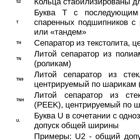
Кольца стабилизированы дл
S2
Буква T с последующим
спаренных подшипников с 
T
или «тандем»
Сепаратор из текстолита, 
TH
Литой сепаратор из полиа
TN
(роликам)
Литой сепаратор из стекл
TN9
центрируемый по шарикам 
Литой сепаратор из стек
TNH
(PEEK), центрируемый по 
Буква U в сочетании с одн
U.
допуск общей ширины
Примеры: U2 - общий допу