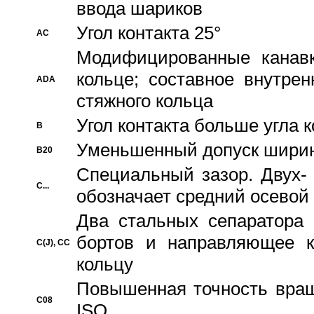
ввода шариков
Угол контакта 25°
AC
Модифицированные канавк
кольце; составное внутре
ADA
стяжного кольца
Угол контакта больше угла 
B
Уменьшенный допуск шири
B20
Специальный зазор. Двух-
C...
обозначает средний осевой
Два стальных сепаратора 
бортов и направляющее к
C(J), CC
кольцу
Повышенная точность враще
C08
ISO