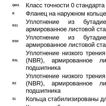
Класс точности 0 стандар
Q601
Фланец на наружном кольц
R
Уплотнение из бутадие
RS1
армированное листовой ста
Уплотнение из бутадие
RSH
армированное листовой ста
Уплотнение низкого трения
(NBR), армированное л
RSL
подшипника
Уплотнение низкого трения
(NBR), армированное л
RZ
подшипника
Кольца стабилизированы дл
S1