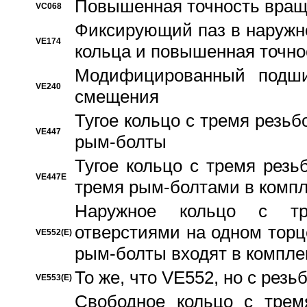
Повышенная точность вращ
VC068
Фиксирующий паз в наружн
VE174
кольца и повышенная точн
Модифицированный подши
VE240
смещения
Тугое кольцо с тремя резь
VE447
рым-болты
Тугое кольцо с тремя рез
VE447E
тремя рым-болтами в компл
Наружное кольцо с тр
отверстиями на одном торце
VE552(E)
рым-болты входят в компле
То же, что VE552, но с рез
VE553(E)
Свободное кольцо с трем