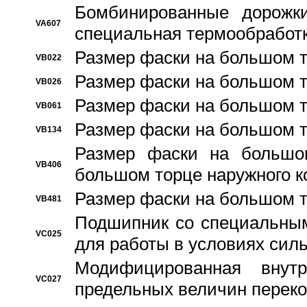
Бомбинированные дорожк
VA607
специальная термообработ
Размер фаски на большом т
VB022
Размер фаски на большом т
VB026
Размер фаски на большом т
VB061
Размер фаски на большом т
VB134
Размер фаски на большо
VB406
большом торце наружного к
Размер фаски на большом т
VB481
Подшипник со специальным
VC025
для работы в условиях сил
Модифицированная внут
VC027
предельных величин переко