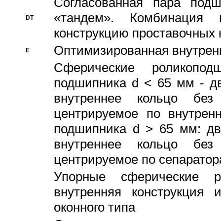
Согласованная пара под
«тандем». Комбинация
DT
конструкцию проставочных 
Оптимизированная внутрен
E
Сферические роликопод
подшипника d < 65 мм - дв
внутреннее кольцо без
центрируемое по внутренн
подшипника d > 65 мм: дв
внутреннее кольцо без
центрируемое по сепарато
Упорные сферические ро
внутренняя конструкция 
оконного типа