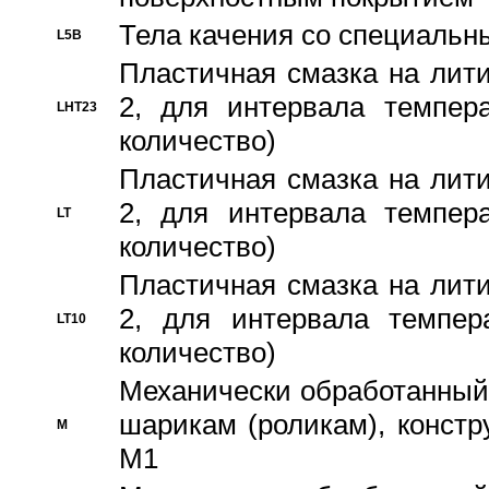
Тела качения со специаль
L5B
Пластичная смазка на лити
2, для интервала темпера
LHT23
количество)
Пластичная смазка на лити
2, для интервала темпера
LT
количество)
Пластичная смазка на лити
2, для интервала темпер
LT10
количество)
Механически обработанный 
шарикам (роликам), констр
M
M1