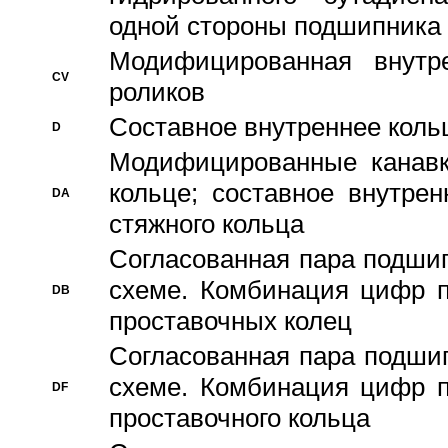
одной стороны подшипника
Модифицированная внутре
CV
роликов
Составное внутреннее кольц
D
Модифицированные канавк
кольце; составное внутре
DA
стяжного кольца
Согласованная пара подши
схеме. Комбинация цифр п
DB
проставочных колец
Согласованная пара подши
схеме. Комбинация цифр п
DF
проставочного кольца