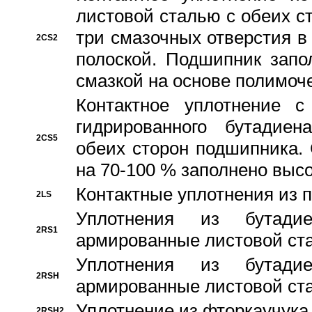
листовой сталью с обеих с
три смазочных отверстия в
2CS2
полоской. Подшипник запо
смазкой на основе полимо
Контактное уплотнение 
гидрированного бутадиен
2CS5
обеих сторон подшипника.
на 70-100 % заполнено выс
Контактные уплотнения из 
2LS
Уплотнения из бутадие
2RS1
армированные листовой ста
Уплотнения из бутадие
2RSH
армированные листовой ста
Уплотнение из фторкаучука
2RSH2