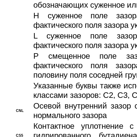
обозначающих суженное ил
H суженное поле зазора
фактического поля зазора у
L суженное поле зазор
фактического поля зазора у
P смещенное поле заз
фактического поля заз
половину поля соседней гр
Указанные буквы также ис
классами зазоров: С2, C3, 
Осевой внутренний зазор 
CNL
нормального зазора
Контактное уплотнение 
гидрированного бутадиен
CS5