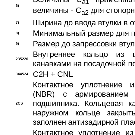
a1
6)
величины - C
для стопорн
a2
Ширина до ввода втулки в 
7)
Минимальный размер для п
8)
Размер до запрессовки втул
9)
Внутреннее кольцо из 
235220
канавками на посадочной п
C2H + CNL
344524
Контактное уплотнение и
(NBR) с армированием 
подшипника. Кольцевая к
2CS
наружном кольце закрыт
заполнен антизадирной пла
Контактное уплотнение и