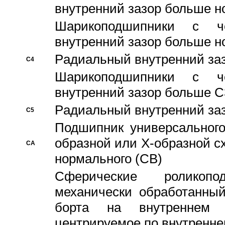
внутренний зазор больше н
Шарикоподшипники с че
внутренний зазор больше н
Pадиальный внутренний за
C4
Шарикоподшипники с че
внутренний зазор больше C
Pадиальный внутренний за
C5
Подшипник универсального
образной или Х-образной с
CA
нормального (CB)
Сферические роликопо
механически обработанный
борта на внутреннем 
центрируемое по внутренне