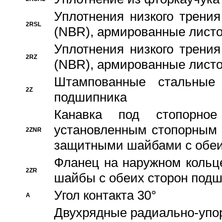
Уплотнения низкого трения
2RSL
(NBR), армированные листо
Уплотнения низкого трения
2RZ
(NBR), армированные листо
Штампованные стальные
2Z
подшипника
Канавка под стопорно
установленным стопорным
2ZNR
защитными шайбами с обеи
Фланец на наружном кольц
2ZR
шайбы с обеих сторон под
Угол контакта 30°
A
Двухрядные радиально-упо