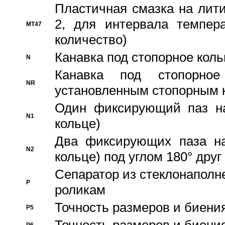
Пластичная смазка на лити
2, для интервала темпера
MT47
количество)
Канавка под стопорное кол
N
Канавка под стопорно
NR
установленным стопорным 
Один фиксирующий паз на
N1
кольце)
Два фиксирующих паза на
N2
кольце) под углом 180° друг 
Cепаратор из стеклонаполн
P
роликам
Точность размеров и биения
P5