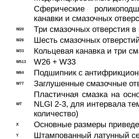
Сферические роликопод
канавки и смазочных отвер
Три смазочных отверстия в
W20
Шесть смазочных отверстий
W26
Кольцевая канавка и три с
W33
W26 + W33
W513
Подшипник с антифрикционн
W64
Заглушенные смазочные от
W77
Пластичная смазка на осн
NLGI 2-3, для интервала те
WT
количество)
Основные размеры приведен
X
Штампованный латунный се
Y