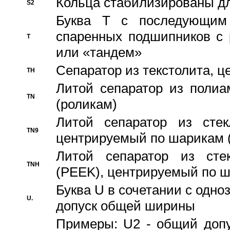
Кольца стабилизированы дл
S2
Буква T с последующим
спаренных подшипников с 
T
или «тандем»
Сепаратор из текстолита, 
TH
Литой сепаратор из полиа
TN
(роликам)
Литой сепаратор из стекл
TN9
центрируемый по шарикам 
Литой сепаратор из стек
TNH
(PEEK), центрируемый по 
Буква U в сочетании с одн
U.
допуск общей ширины
Примеры: U2 - общий допу