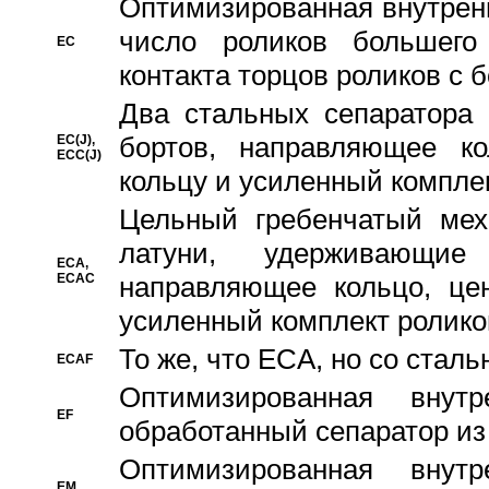
Oптимизированная внутренн
число роликов большего
EC
контакта торцов роликов с 
Два стальных сепаратора 
бортов, направляющее ко
EC(J),
ECC(J)
кольцу и усиленный компле
Цельный гребенчатый мех
латуни, удерживающи
ECA,
ECAC
направляющее кольцо, цен
усиленный комплект ролико
То же, что ECA, но со стал
ECAF
Оптимизированная внут
EF
обработанный сепаратор из
Оптимизированная внут
EM