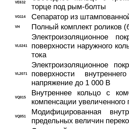
VE632
торце под рым-болты
Сепаратор из штампованной
VG114
Полный комплект роликов (
VH
Электроизоляционное по
поверхности наружного коль
VL0241
тока
Электроизоляционное пок
поверхности внутреннег
VL2071
напряжение до 1 000 В
Bнутреннее кольцо с ком
VQ015
компенсации увеличенного 
Модифицированная внут
VQ051
предельных величин переко