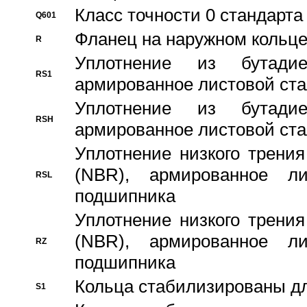
Класс точности 0 стандар
Q601
Фланец на наружном кольц
R
Уплотнение из бутадие
RS1
армированное листовой ста
Уплотнение из бутадие
RSH
армированное листовой ста
Уплотнение низкого трения
(NBR), армированное л
RSL
подшипника
Уплотнение низкого трения
(NBR), армированное л
RZ
подшипника
Кольца стабилизированы дл
S1