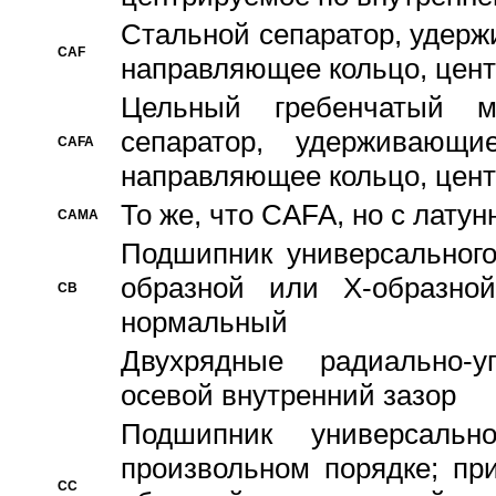
Стальной сепаратор, удерж
CAF
направляющее кольцо, цент
Цельный гребенчатый м
сепаратор, удерживающ
CAFA
направляющее кольцо, цент
То же, что CAFA, но с лату
CAMA
Подшипник универсального
образной или Х-образно
CB
нормальный
Двухрядные радиально-
осевой внутренний зазор
Подшипник универсальн
произвольном порядке; пр
CC