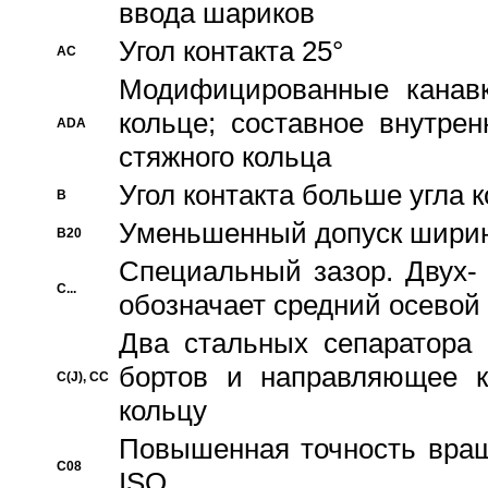
ввода шариков
Угол контакта 25°
AC
Модифицированные канавк
кольце; составное внутре
ADA
стяжного кольца
Угол контакта больше угла 
B
Уменьшенный допуск шири
B20
Специальный зазор. Двух-
C...
обозначает средний осевой
Два стальных сепаратора 
бортов и направляющее к
C(J), CC
кольцу
Повышенная точность враще
C08
ISO