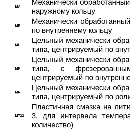
Механически обработанный
MA
наружному кольцу
Механически обработанный
MB
по внутреннему кольцу
Цельный механически обра
ML
типа, центрируемый по вну
Цельный механически обра
типа, с фрезерованны
MP
центрируемый по внутренне
Цельный механически обра
MR
типа, центрируемый по рол
Пластичная смазка на лити
3, для интервала темпера
MT33
количество)