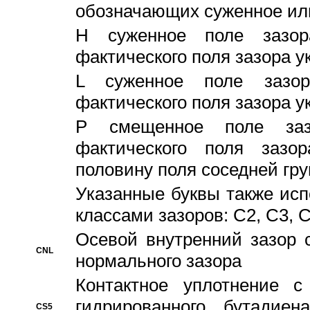
обозначающих суженное ил
H суженное поле зазора
фактического поля зазора у
L суженное поле зазор
фактического поля зазора у
P смещенное поле заз
фактического поля заз
половину поля соседней гр
Указанные буквы также ис
классами зазоров: С2, C3, 
Осевой внутренний зазор 
CNL
нормального зазора
Контактное уплотнение 
гидрированного бутадиен
CS5