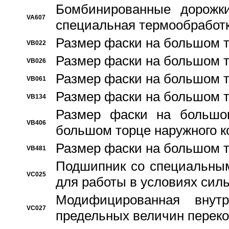
Бомбинированные дорожк
VA607
специальная термообработ
Размер фаски на большом т
VB022
Размер фаски на большом т
VB026
Размер фаски на большом т
VB061
Размер фаски на большом т
VB134
Размер фаски на большо
VB406
большом торце наружного к
Размер фаски на большом т
VB481
Подшипник со специальным
VC025
для работы в условиях сил
Модифицированная внут
VC027
предельных величин переко