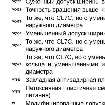
Суженный допуск ширины вн
VQ267
Точность вращения выше, 
VQ424
То же, что CL7C, но с ум
VQ495
наружного диаметра
Уменьшенный допуск ширин
VQ506
То же, что CL7C, но с ум
VQ507
наружного диаметра
То же, что CL7C, но с уме
кольца и уменьшенными и
VQ523
диаметра
Закладная антизадирная пл
VT143
Нетоксичная пластичная сма
VT378
питания)
Модифицированные допуски
W