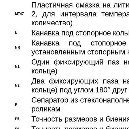
Пластичная смазка на лити
2, для интервала темпера
MT47
количество)
Канавка под стопорное кол
N
Канавка под стопорно
NR
установленным стопорным 
Один фиксирующий паз на
N1
кольце)
Два фиксирующих паза на
N2
кольце) под углом 180° друг 
Cепаратор из стеклонаполн
P
роликам
Точность размеров и биения
P5