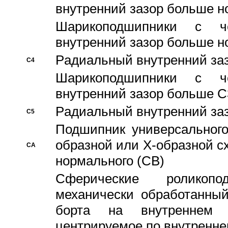
внутренний зазор больше н
Шарикоподшипники с че
внутренний зазор больше н
Pадиальный внутренний за
C4
Шарикоподшипники с че
внутренний зазор больше C
Pадиальный внутренний за
C5
Подшипник универсального
образной или Х-образной с
CA
нормального (CB)
Сферические роликопо
механически обработанный
борта на внутреннем 
центрируемое по внутренне