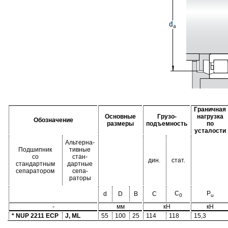
Граничная
Основные
Грузо-
нагрузка
Обозначение
размеры
подъемность
по
усталости
Альтерна-
Подшипник
тивные
со
стан-
дин.
стат.
стандартным
дартные
сепаратором
сепа-
раторы
C
P
d
D
B
C
0
u
-
мм
кН
кН
* NUP 2211 ECP
J, ML
55
100
25
114
118
15,3