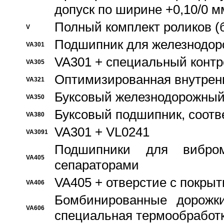
допуск по ширине +0,10/0 м
Полный комплект роликов (
V
Подшипник для железнодор
VA301
VA301 + специальный контр
VA305
Оптимизированная внутрен
VA321
Буксовый железнодорожный
VA350
Буксовый подшипник, соотв
VA380
VA301 + VL0241
VA3091
Подшипники для вибром
VA405
сепараторами
VA405 + отверстие с покры
VA406
Бомбинированные дорожк
VA606
специальная термообработ