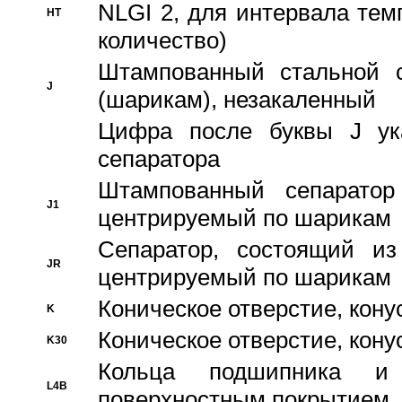
NLGI 2, для интервала темп
HT
количество)
Штампованный стальной с
J
(шарикам), незакаленный
Цифра после буквы J ука
сепаратора
Штампованный сепаратор
J1
центрируемый по шарикам
Сепаратор, состоящий из
JR
центрируемый по шарикам
Коническое отверстие, кону
K
Коническое отверстие, кону
K30
Кольца подшипника и
L4B
поверхностным покрытием