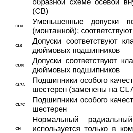
образной схеме осевой вн
(CB)
Уменьшенные допуски 
CLN
(монтажной); соответствуют
Допуски соответствуют кл
CL0
дюймовых подшипников
Допуски соответствуют кл
CL00
дюймовых подшипников
Подшипники особого качест
CL7A
шестерен (заменены на CL
Подшипники особого качест
CL7C
шестерен
Hормальный радиальный
используется только в ко
CN