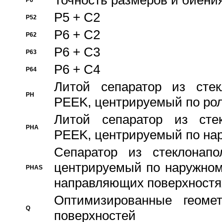
Точность размеров и биения
P6
P5 + C2
P52
P6 + C2
P62
P6 + C3
P63
P6 + C4
P64
Литой сепаратор из стек
PH
PEEK, центрируемый по ро
Литой сепаратор из стек
PHA
PEEK, центрируемый по на
Сепаратор из стеклонапо
центрируемый по наружном
PHAS
направляющих поверхностя
Оптимизированные геомет
Q
поверхностей