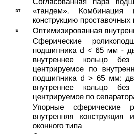
Согласованная пара под
«тандем». Комбинация
DT
конструкцию проставочных 
Оптимизированная внутрен
E
Сферические роликопод
подшипника d < 65 мм - дв
внутреннее кольцо без
центрируемое по внутренн
подшипника d > 65 мм: дв
внутреннее кольцо без
центрируемое по сепарато
Упорные сферические ро
внутренняя конструкция 
оконного типа