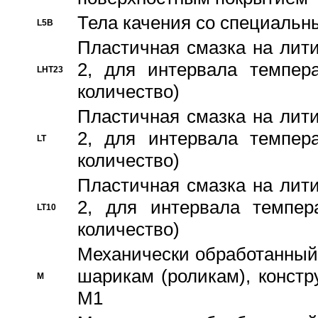
Тела качения со специаль
L5B
Пластичная смазка на лити
2, для интервала темпера
LHT23
количество)
Пластичная смазка на лити
2, для интервала темпера
LT
количество)
Пластичная смазка на лити
2, для интервала темпер
LT10
количество)
Механически обработанный 
шарикам (роликам), констр
M
M1