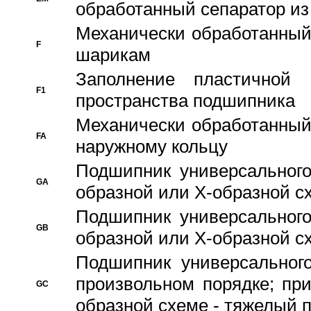
обработанный сепаратор из
Механически обработанный
F
шарикам
Заполнение пластичной
F1
пространства подшипника
Механически обработанный
FA
наружному кольцу
Подшипник универсального
GA
образной или Х-образной сх
Подшипник универсального
GB
образной или Х-образной с
Подшипник универсального
произвольном порядке; пр
GC
образной схеме - тяжелый 