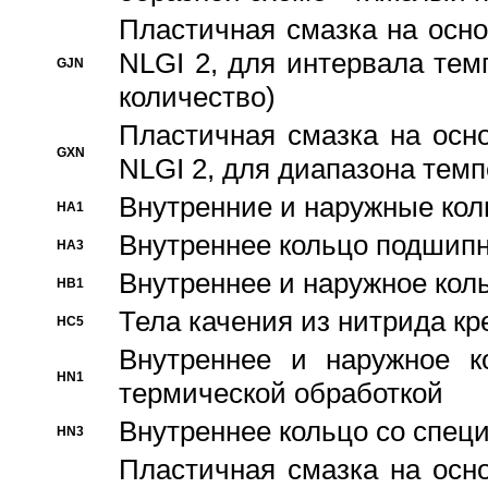
Пластичная смазка на осно
NLGI 2, для интервала темп
GJN
количество)
Пластичная смазка на осн
GXN
NLGI 2, для диапазона темп
Внутренние и наружные кол
HA1
Bнутреннее кольцо подшипн
HA3
Bнутреннее и наружное коль
HB1
Тела качения из нитрида к
HC5
Bнутреннее и наружное к
HN1
термической обработкой
Внутреннее кольцо со спец
HN3
Пластичная смазка на осн