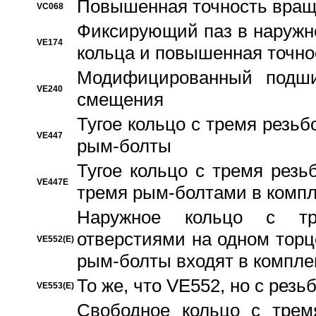
Повышенная точность вращ
VC068
Фиксирующий паз в наружн
VE174
кольца и повышенная точн
Модифицированный подши
VE240
смещения
Тугое кольцо с тремя резь
VE447
рым-болты
Тугое кольцо с тремя рез
VE447E
тремя рым-болтами в компл
Наружное кольцо с тр
отверстиями на одном торце
VE552(E)
рым-болты входят в компле
То же, что VE552, но с рез
VE553(E)
Свободное кольцо с трем