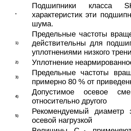
Подшипники класса S
характеристик эти подшип
*
шума.
Предельные частоты враще
действительны для подши
1)
уплотнениями низкого трени
Уплотнение неармированно
2)
Предельные частоты вращ
3)
примерно 80 % от приведен
Допустимое осевое сме
4)
относительно другого
Рекомендуемый диаметр 
5)
осевой нагрузкой
Величины C
применяют