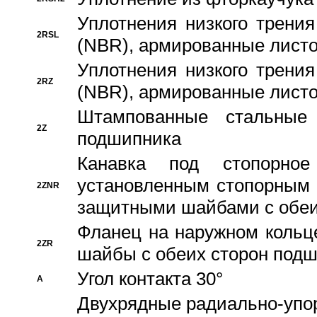
Уплотнения низкого трения
2RSL
(NBR), армированные листо
Уплотнения низкого трения
2RZ
(NBR), армированные листо
Штампованные стальные
2Z
подшипника
Канавка под стопорно
установленным стопорным
2ZNR
защитными шайбами с обеи
Фланец на наружном кольц
2ZR
шайбы с обеих сторон под
Угол контакта 30°
A
Двухрядные радиально-упо