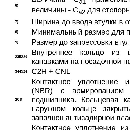
a1
6)
величины - C
для стопорн
a2
Ширина до ввода втулки в 
7)
Минимальный размер для п
8)
Размер до запрессовки втул
9)
Внутреннее кольцо из 
235220
канавками на посадочной п
C2H + CNL
344524
Контактное уплотнение и
(NBR) с армированием 
подшипника. Кольцевая к
2CS
наружном кольце закрыт
заполнен антизадирной пла
Контактное уплотнение и