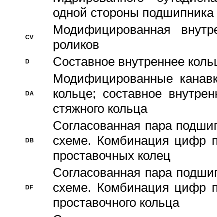
одной стороны подшипника
Модифицированная внутре
CV
роликов
Составное внутреннее кольц
D
Модифицированные канавк
кольце; составное внутре
DA
стяжного кольца
Согласованная пара подши
схеме. Комбинация цифр п
DB
проставочных колец
Согласованная пара подши
схеме. Комбинация цифр п
DF
проставочного кольца