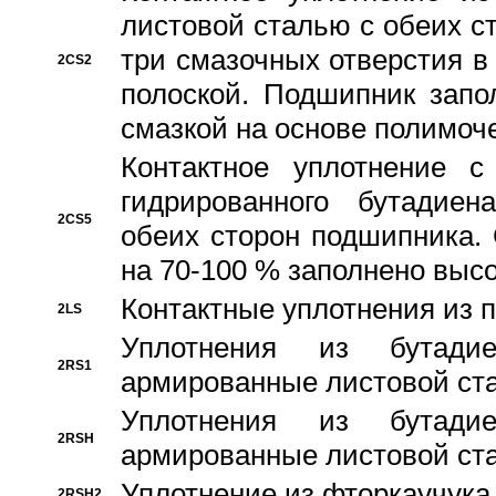
листовой сталью с обеих с
три смазочных отверстия в
2CS2
полоской. Подшипник запо
смазкой на основе полимо
Контактное уплотнение 
гидрированного бутадиен
2CS5
обеих сторон подшипника.
на 70-100 % заполнено выс
Контактные уплотнения из 
2LS
Уплотнения из бутадие
2RS1
армированные листовой ста
Уплотнения из бутадие
2RSH
армированные листовой ста
Уплотнение из фторкаучука
2RSH2