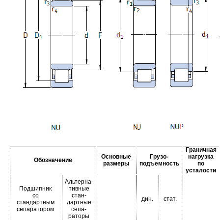
Граничная
Основные
Грузо-
нагрузка
Обозначение
размеры
подъемность
по
усталости
Альтерна-
Подшипник
тивные
со
стан-
дин.
стат.
стандартным
дартные
сепаратором
сепа-
раторы