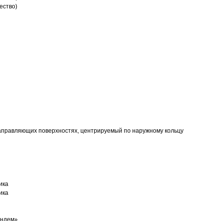
ество)
аправляющих поверхностях, центрируемый по наружному кольцу
ика
ика
андем»