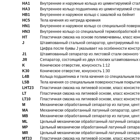
HA1
Внутренние и наружные кольца из цементируемой ста
HA3
Bнутреннее кольцо подшипника из цементируемой ста
HB1
Bнутреннее и наружное кольцо с закалкой на бейнит
HC5
Тела качения из нитрида кремния
HN1
Bнутреннее и наружное кольцо со специальной поверх
HN3
Внутреннее кольцо со специальной термообработкой 
HT
Пластичная смазка на основе полимочевины, класс конс
J
Штампованный стальной сепаратор, центрируемый по 
Цифра после буквы J указывает на особенности конст
J1
Штампованный сепаратор из листовой стали оконного
JR
Сепаратор, состоящий из двух плоских штампованных
K
Коническое отверстие, конусность 1:12
K30
Коническое отверстие, конусность 1:30
L4B
Кольца подшипника и тела качения со специальным п
L5B
Тела качения со специальным поверхностным покрыти
LHT23
Пластичная смазка на литиевой основе, класс консисте
LT
Пластичная смазка на литиевой основе, класс консисте
LT10
Пластичная смазка на литиевой основе, класс консисте
M
Механически обработанный сепаратор из латуни, цент
MA
Механически обработанный латунный сепаратор, цент
MB
Механически обработанный сепаратор из латуни, цент
ML
Цельный механически обработанный латунный сепарат
MP
Цельный механически обработанный латунный сепарат
MR
Цельный механически обработанный латунный сепарат
MT33
Пластичная смазка на литиевой основе, класс консисте