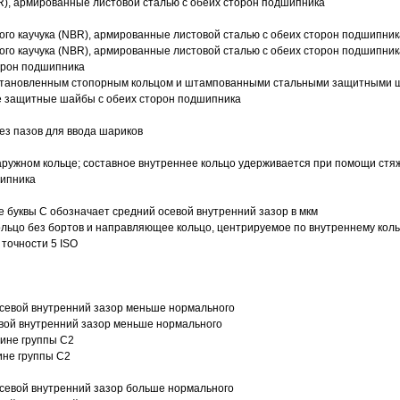
R), армированные листовой сталью с обеих сторон подшипника
ого каучука (NBR), армированные листовой сталью с обеих сторон подшипник
ого каучука (NBR), армированные листовой сталью с обеих сторон подшипник
орон подшипника
 установленным стопорным кольцом и штампованными стальными защитными 
е защитные шайбы с обеих сторон подшипника
з пазов для ввода шариков
ружном кольце; составное внутреннее кольцо удерживается при помощи стяж
шипника
е буквы С обозначает средний осевой внутренний зазор в мкм
ольцо без бортов и направляющее кольцо, центрируемое по внутреннему кол
точности 5 ISO
севой внутренний зазор меньше нормального
вой внутренний зазор меньше нормального
вине группы C2
ине группы C2
евой внутренний зазор больше нормального