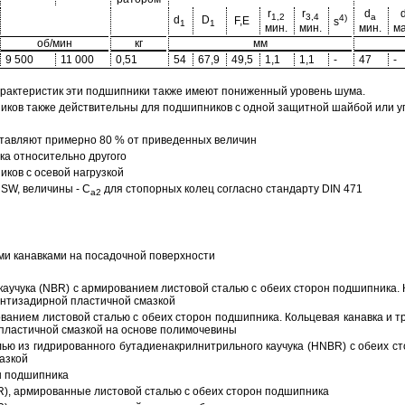
r
r
d
1,2
3,4
a
4)
d
D
F,E
s
1
1
мин.
мин.
мин.
ма
об/мин
кг
мм
9 500
11 000
0,51
54
67,9
49,5
1,1
1,1
-
47
-
арактеристик эти подшипники также имеют пониженный уровень шума.
ов также действительны для подшипников с одной защитной шайбой или упл
тавляют примерно 80 % от приведенных величин
а относительно другого
ков с осевой нагрузкой
SW, величины - C
для стопорных колец согласно стандарту DIN 471
a2
ми канавками на посадочной поверхности
аучука (NBR) с армированием листовой сталью с обеих сторон подшипника. 
антизадирной пластичной смазкой
ованием листовой сталью с обеих сторон подшипника. Кольцевая канавка и т
пластичной смазкой на основе полимочевины
ью из гидрированного бутадиенакрилнитрильного каучука (HNBR) с обеих с
азкой
н подшипника
R), армированные листовой сталью с обеих сторон подшипника