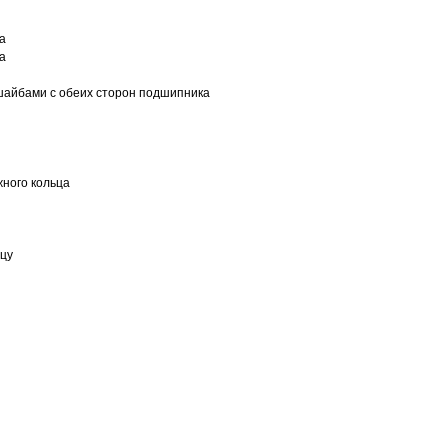
а
а
шайбами с обеих сторон подшипника
ного кольца
ьцу