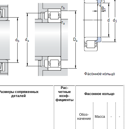
Рас-
Размеры сопряженных
четные
Фасонное кольцо
деталей
коэф-
фициенты
Обоз-
Масса
-
-
начение