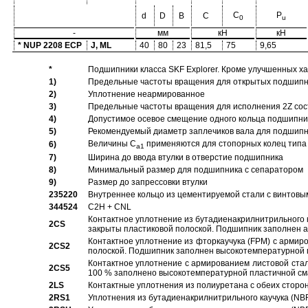
C
P
d
D
B
C
0
u
-
мм
кН
кН
* NUP 2208 ECP
J, ML
40
80
23
81,5
75
9,65
*
Подшипники класса SKF Explorer. Кроме улучшенных х
1)
Предельные частоты вращения для открытых подшипник
2)
Уплотнение неармированное
3)
Предельные частоты вращения для исполнения 2Z сос
4)
Допустимое осевое смещение одного кольца подшипник
5)
Рекомендуемый диаметр заплечиков вала для подшипни
Величины C
применяются для стопорных колец типа 
6)
a1
7)
Ширина до ввода втулки в отверстие подшипника
8)
Минимальный размер для подшипника с сепаратором
9)
Размер до запрессовки втулки
235220
Внутреннее кольцо из цементируемой стали с винтовы
344524
C2H + CNL
Контактное уплотнение из бутадиенакрилнитрильного к
2CS
закрыты пластиковой полоской. Подшипник заполнен 
Контактное уплотнение из фторкаучука (FPM) с армир
2CS2
полоской. Подшипник заполнен высокотемпературной 
Контактное уплотнение с армированием листовой стал
2CS5
100 % заполнено высокотемпературной пластичной см
2LS
Контактные уплотнения из полиуретана с обеих сторо
2RS1
Уплотнения из бутадиенакрилнитрильного каучука (NB