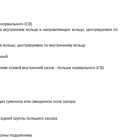
 нормального (CB)
а внутреннем кольце и направляющее кольцо, центрируемое по
 кольцо, центрируемое по внутреннему кольцу
ьный
еме осевой внутренний зазор - больше нормального (CB)
щих суженное или смещенное поле зазора:
седней группы большего зазора
ороны подшипника