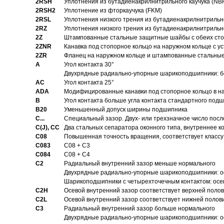
2RSH
Уплотнения из бутадиенакрилнитрильного каучука (NB
2RSH2
Уплотнение из фторкаучука (FKM)
2RSL
Уплотнения низкого трения из бутадиенакрилнитрильн
2RZ
Уплотнения низкого трения из бутадиенакрилнитрильн
2Z
Штампованные стальные защитные шайбы с обеих ст
2ZNR
Канавка под стопорное кольцо на наружном кольце с
2ZR
Фланец на наружном кольце и штампованные стальны
A
Угол контакта 30°
Двухрядные радиально-упорные шарикоподшипники: бе
AC
Угол контакта 25°
ADA
Модифицированные канавки под стопорное кольцо в на
B
Угол контакта больше угла контакта стандартного под
B20
Уменьшенный допуск ширины подшипника
C...
Специальный зазор. Двух- или трехзначное число посл
C(J), CC
Два стальных сепаратора оконного типа, внутреннее к
C08
Повышенная точность вращения, соответствует классу 
C083
C08 + C3
C084
C08 + C4
C2
Pадиальный внутренний зазор меньше нормального
Двухрядные радиально-упорные шарикоподшипники: о
Шарикоподшипники с четырехточечным контактом: осе
C2H
Осевой внутренний зазор соответствует верхней поло
C2L
Осевой внутренний зазор соответствует нижней полов
C3
Pадиальный внутренний зазор больше нормального
Двухрядные радиально-упорные шарикоподшипники: ос