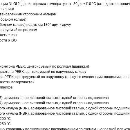
нции NLGI 2, для интервала температур от -30 до +110 °C (стандартное колич
дшипника
установленным стопорным кольцом
ободном кольце)
одном кольце) под углом 180° друг к другу
трируемый по роликам
ости 5 ISO
ости 6 ISO
иркетона PEEK, центрируемый по роликам (шарикам)
ркетона PEEK, центрируемый по наружному кольцу
а PEEK, центрируемый по наружному кольцу, со смазочными канавками на н
аботки поверхностей
ипников
R), армированное листовой сталью, с одной стороны подшипника
R), армированное листовой сталью, с одной стороны подшипника
го каучука (NBR), армированное листовой сталью, с одной стороны подшипн
го каучука (NBR), армированное листовой сталью, с одной стороны подшипн
200 °C
250 °C
ину спаренных подшипников с расположением по схемам О-образной или «т