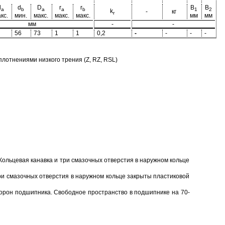
d
d
D
r
r
B
B
a
b
a
a
b
1
2
k
-
кг
r
кс.
мин.
макс.
макс.
макс.
мм
мм
мм
-
-
56
73
1
1
0,2
-
-
-
-
отнениями низкого трения (Z, RZ, RSL)
Кольцевая канавка и три смазочных отверстия в наружном кольце
ри смазочных отверстия в наружном кольце закрыты пластиковой
торон подшипника. Свободное пространство в подшипнике на 70-