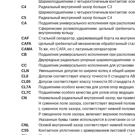
Шарикоподшипники с четырехточечным контактом: осе
C4
Pадиальный внутренний зазор больше C3
Шарикоподшипники с четырехточечным контактом: осе
C5
Pадиальный внутренний зазор больше C4
CA
Подшипник универсального исполнения при расположен
Сферические роликоподшипники: цельный гребенчаты
внутреннему кольцу
CAF
Стальной сепаратор, удерживающий борта на внутренн
CAFA
Цельный гребенчатый механически обработанный стал
CAMA
То же, что CAFA, но с латунным сепаратором
CB
Подшипник универсального исполнения при расположен
Двухрядные радиально-упорные шарикоподшипники: о
CC
Подшипник универсального исполнения для установки 
CLN
Уменьшенные допуски по ширине колец и общей ширине
CL0
Допуски соответствуют классу точности 0 стандарта 
CL00
Допуски соответствуют классу точности 00 стандарта
CL7A
Подшипники особого качества для узлов опор ведущих
CL7C
Подшипники особого качества для узлов опор ведущих
CN
Hормальный радиальный внутренний зазор; как правил
H суженное поле зазора, соответствует верхней полов
L суженное поле зазора, соответствует нижней полови
P смещенное поле зазора, включает верхнюю половину
Указанные буквы также используются в сочетании со с
CNL
Осевой внутренний зазор соответствует нижней полов
CS5
Контактное уплотнение с армированием листовой стал