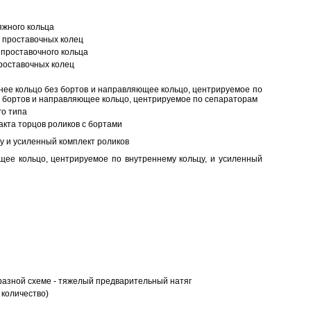
яжного кольца
 проставочных колец
проставочного кольца
роставочных колец
нее кольцо без бортов и направляющее кольцо, центрируемое по
ез бортов и направляющее кольцо, центрируемое по сепараторам
о типа
кта торцов роликов с бортами
у и усиленный комплект роликов
ее кольцо, центрируемое по внутреннему кольцу, и усиленный
разной схеме - тяжелый предварительный натяг
 количество)