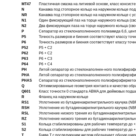
MT47
Пластичная смазка на литиевой основе, класс консисте
N
Канавка под стопорное кольцо на наружном кольце по
NR
Канавка под стопорное кольцо на наружном кольце с 
N1
Один фиксирующий паз на торце наружного кольца (св
N2
Два фиксирующих паза на торце наружного кольца (своб
P
Cепаратор из стеклонаполненного полиамида 6,6, цен
P5
Точность размеров и биения соответствуют классу точн
P6
Точность размеров и биения соответствует классу точн
P52
P5 + C2
P62
P6 + C2
P63
P6 + C3
P64
P6 + C4
PH
Литой сепаратор из стеклонаполнен-ного полиэфирэф
PHA
Литой сепаратор из стеклонаполненного полиэфирэфи
PHAS
Сепаратор из стеклонаполненного полиэфирэфиркетон
Q
Оптимизированные геометрия контакта и качество обр
Q601
Класс точности 0 стандарта ABMA для дюймовых подш
R
Фланец на наружном кольце
RS1
Уплотнение из бутадиенакрилнитрильного каучука (NB
RSH
Уплотнение из бутадиенакрилнитрильного каучука (NB
RSL
Уплотнение низкого трения из бутадиенакрилнитрильно
RZ
Уплотнение низкого трения из бутадиенакрилнитрильно
S1
Кольца стабилизированы для рабочих температур до +
S2
Кольца стабилизированы для рабочих температур до +
T
Буква T с последующим числом обозначает общую шир