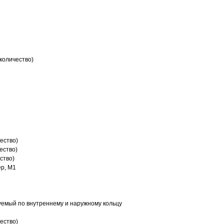
количество)
ество)
ество)
ство)
р, M1
емый по внутреннему и наружному кольцу
ество)