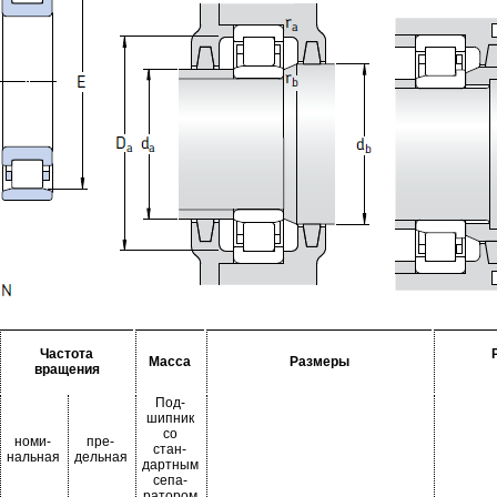
Частота
Масса
Размеры
вращения
Под-
шипник
со
номи-
пре-
стан-
нальная
дельная
дартным
сепа-
ратором