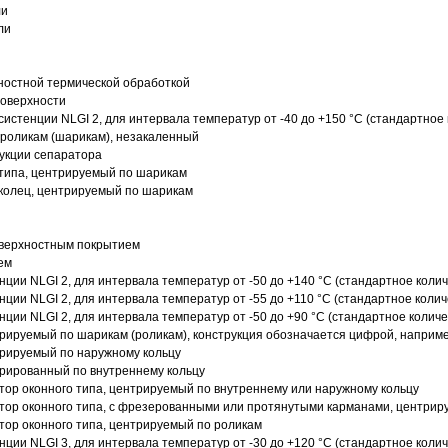
ли
ли
ностной термической обработкой
поверхности
истенции NLGI 2, для интервала температур от -40 до +150 °C (стандартное 
роликам (шарикам), незакаленный
рукции сепаратора
 типа, центрируемый по шарикам
 колец, центрируемый по шарикам
оверхностным покрытием
ем
нции NLGI 2, для интервала температур от -50 до +140 °C (стандартное колич
нции NLGI 2, для интервала температур от -55 до +110 °C (стандартное колич
нции NLGI 2, для интервала температур от -50 до +90 °C (стандартное количе
рируемый по шарикам (роликам), конструкция обозначается цифрой, наприме
рируемый по наружному кольцу
рированный по внутреннему кольцу
ор оконного типа, центрируемый по внутреннему или наружному кольцу
ор оконного типа, с фрезерованными или протянутыми карманами, центриру
ор оконного типа, центрируемый по роликам
нции NLGI 3, для интервала температур от -30 до +120 °C (стандартное колич