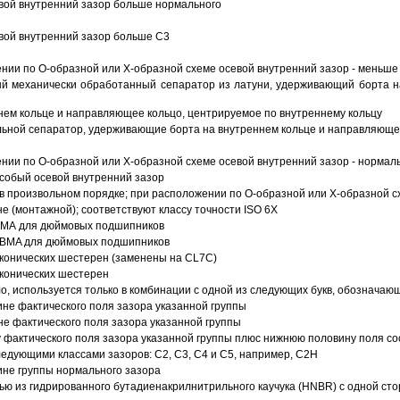
вой внутренний зазор больше нормального
вой внутренний зазор больше C3
ии по О-образной или Х-образной схеме осевой внутренний зазор - меньше
й механически обработанный сепаратор из латуни, удерживающий борта н
ем кольце и направляющее кольцо, центрируемое по внутреннему кольцу
ьной сепаратор, удерживающие борта на внутреннем кольце и направляющее
ии по О-образной или Х-образной схеме осевой внутренний зазор - нормал
собый осевой внутренний зазор
в произвольном порядке; при расположении по О-образной или Х-образной сх
 (монтажной); соответствуют классу точности ISO 6X
АВМА для дюймовых подшипников
 ABMA для дюймовых подшипников
 конических шестерен (заменены на CL7C)
 конических шестерен
о, используется только в комбинации с одной из следующих букв, обозначаю
ине фактического поля зазора указанной группы
не фактического поля зазора указанной группы
 фактического поля зазора указанной группы плюс нижнюю половину поля со
ледующими классами зазоров: С2, C3, С4 и С5, например, С2Н
ине группы нормального зазора
ью из гидрированного бутадиенакрилнитрильного каучука (HNBR) с одной ст