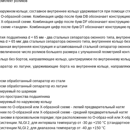
омплект роликов
аружном кольце; составное внутреннее кольцо удерживается при помощи ст
О-образной схеме. Комбинация цифр после букв DB обозначает конструкцию
Х-образной схеме. Комбинация цифр после букв DF обозначает конструкцию 
схеме «тандем». Комбинация цифр после букв DT обозначает конструкцию п
ия подшипника d < 65 мм - два стальных сепаратора оконного типа, внутрен
ка d > 65 мм: два стальных сепаратора оконного типа, внутреннее кольцо б
анная внутренняя конструкция и штампованный стальной сепаратор оконног
увеличенное число роликов большего размера с улучшенной геометрией конта
ольцо без бортов, направляющее кольцо, центрируемое по внутреннему кольц
аратор из латуни, удерживающие борта на внутреннем кольце, направляющ
ески обработанный сепаратор из стали
ески обработанный сепаратор из латуни
трируемый по шарикам
ого пространства подшипника
рируемый по наружному кольцу
ии по О-образной или Х-образной схеме - легкий предварительный натяг
ии по О-образной или Х-образной схеме - средний предварительный натяг
ановки в произвольном порядке; при расположении по О-образ-ной или Х-об
истенции. NLGI 2, для интервала температур от -30 до +150 °C (стандартное
истенции NLGI 2, для диапазона температур от -40 до +150 °C