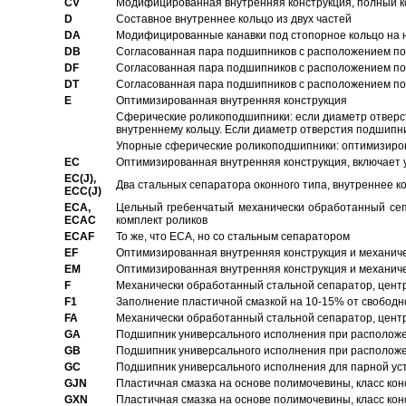
CV
Модифицированная внутренняя конструкция, полный к
D
Составное внутреннее кольцо из двух частей
DA
Модифицированные канавки под стопорное кольцо на н
DB
Согласованная пара подшипников с расположением по 
DF
Согласованная пара подшипников с расположением по 
DT
Согласованная пара подшипников с расположением по 
E
Оптимизированная внутренняя конструкция
Сферические роликоподшипники: если диаметр отверст
внутреннему кольцу. Если диаметр отверстия подшипни
Упорные сферические роликоподшипники: оптимизиров
EC
Oптимизированная внутренняя конструкция, включает 
EC(J),
Два стальных сепаратора оконного типа, внутреннее к
ECC(J)
ECA,
Цельный гребенчатый механически обработанный сеп
ECAC
комплект роликов
ECAF
То же, что ECA, но со стальным сепаратором
EF
Оптимизированная внутренняя конструкция и механич
EM
Оптимизированная внутренняя конструкция и механич
F
Механически обработанный стальной сепаратор, цен
F1
Заполнение пластичной смазкой на 10-15% от свободн
FA
Механически обработанный стальной сепаратор, цент
GA
Подшипник универсального исполнения при расположен
GB
Подшипник универсального исполнения при расположен
GC
Подшипник универсального исполнения для парной уст
GJN
Пластичная смазка на основе полимочевины, класс конс
GXN
Пластичная смазка на основе полимочевины, класс конс