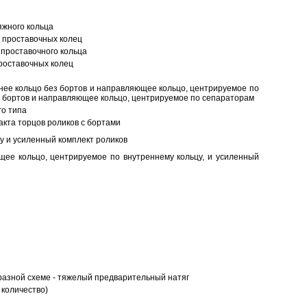
яжного кольца
 проставочных колец
проставочного кольца
роставочных колец
нее кольцо без бортов и направляющее кольцо, центрируемое по
ез бортов и направляющее кольцо, центрируемое по сепараторам
о типа
кта торцов роликов с бортами
у и усиленный комплект роликов
ее кольцо, центрируемое по внутреннему кольцу, и усиленный
разной схеме - тяжелый предварительный натяг
 количество)