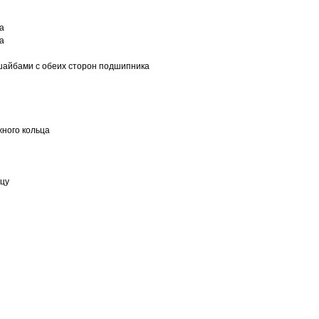
а
а
шайбами с обеих сторон подшипника
ного кольца
ьцу