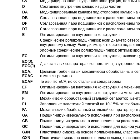
CV
Модифицированная внутренняя конструкция, полный к
D
Составное внутреннее кольцо из двух частей
DA
Модифицированные канавки под стопорное кольцо на н
DB
Согласованная пара подшипников с расположением по 
DF
Согласованная пара подшипников с расположением по 
DT
Согласованная пара подшипников с расположением по 
E
Оптимизированная внутренняя конструкция
Сферические роликоподшипники: если диаметр отверст
внутреннему кольцу. Если диаметр отверстия подшипни
Упорные сферические роликоподшипники: оптимизиров
EC
Oптимизированная внутренняя конструкция, включает 
EC(J),
Два стальных сепаратора оконного типа, внутреннее к
ECC(J)
ECA,
Цельный гребенчатый механически обработанный сеп
ECAC
комплект роликов
ECAF
То же, что ECA, но со стальным сепаратором
EF
Оптимизированная внутренняя конструкция и механич
EM
Оптимизированная внутренняя конструкция и механич
F
Механически обработанный стальной сепаратор, цен
F1
Заполнение пластичной смазкой на 10-15% от свободн
FA
Механически обработанный стальной сепаратор, цент
GA
Подшипник универсального исполнения при расположен
GB
Подшипник универсального исполнения при расположен
GC
Подшипник универсального исполнения для парной уст
GJN
Пластичная смазка на основе полимочевины, класс конс
GXN
Пластичная смазка на основе полимочевины, класс конс