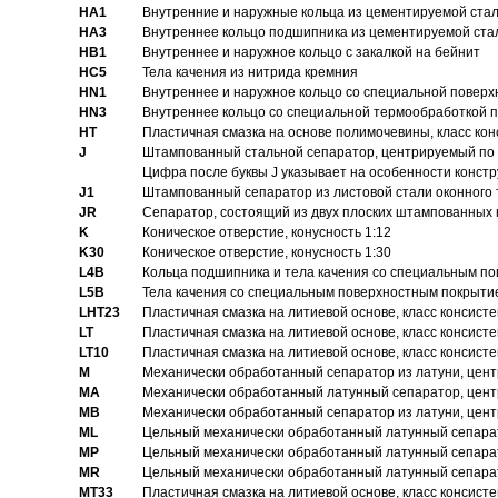
HA1
Внутренние и наружные кольца из цементируемой ста
HA3
Bнутреннее кольцо подшипника из цементируемой ста
HB1
Bнутреннее и наружное кольцо с закалкой на бейнит
HC5
Тела качения из нитрида кремния
HN1
Bнутреннее и наружное кольцо со специальной поверх
HN3
Внутреннее кольцо со специальной термообработкой 
HT
Пластичная смазка на основе полимочевины, класс конс
J
Штампованный стальной сепаратор, центрируемый по 
Цифра после буквы J указывает на особенности конст
J1
Штампованный сепаратор из листовой стали оконного
JR
Сепаратор, состоящий из двух плоских штампованных
K
Коническое отверстие, конусность 1:12
K30
Коническое отверстие, конусность 1:30
L4B
Кольца подшипника и тела качения со специальным п
L5B
Тела качения со специальным поверхностным покрыти
LHT23
Пластичная смазка на литиевой основе, класс консисте
LT
Пластичная смазка на литиевой основе, класс консисте
LT10
Пластичная смазка на литиевой основе, класс консисте
M
Механически обработанный сепаратор из латуни, цент
MA
Механически обработанный латунный сепаратор, цент
MB
Механически обработанный сепаратор из латуни, цент
ML
Цельный механически обработанный латунный сепарат
MP
Цельный механически обработанный латунный сепарат
MR
Цельный механически обработанный латунный сепарат
MT33
Пластичная смазка на литиевой основе, класс консисте