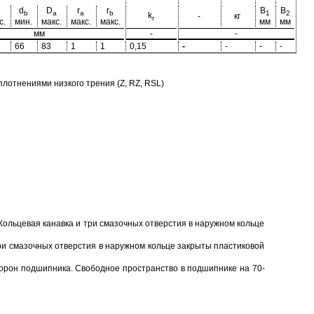
d
D
r
r
B
B
b
a
a
b
1
2
k
-
кг
r
с.
мин.
макс.
макс.
макс.
мм
мм
мм
-
-
66
83
1
1
0,15
-
-
-
-
отнениями низкого трения (Z, RZ, RSL)
Кольцевая канавка и три смазочных отверстия в наружном кольце
ри смазочных отверстия в наружном кольце закрыты пластиковой
торон подшипника. Свободное пространство в подшипнике на 70-