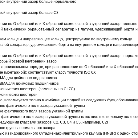
вой внутренний зазор больше нормального
вой внутренний зазор больше C3
ии по О-образной или Х-образной схеме осевой внутренний зазор - меньше
й механически обработанный сепаратор из латуни, удерживающий борта н
ем кольце и направляющее кольцо, центрируемое по внутреннему кольцу
ьной сепаратор, удерживающие борта на внутреннем кольце и направляющее
ии по О-образной или Х-образной схеме осевой внутренний зазор - нормал
собый осевой внутренний зазор
в произвольном порядке; при расположении по О-образной или Х-образной сх
 (монтажной); соответствуют классу точности ISO 6X
АВМА для дюймовых подшипников
 ABMA для дюймовых подшипников
 конических шестерен (заменены на CL7C)
 конических шестерен
о, используется только в комбинации с одной из следующих букв, обозначаю
ине фактического поля зазора указанной группы
не фактического поля зазора указанной группы
 фактического поля зазора указанной группы плюс нижнюю половину поля со
ледующими классами зазоров: С2, C3, С4 и С5, например, С2Н
ине группы нормального зазора
ью из гидрированного бутадиенакрилнитрильного каучука (HNBR) с одной ст