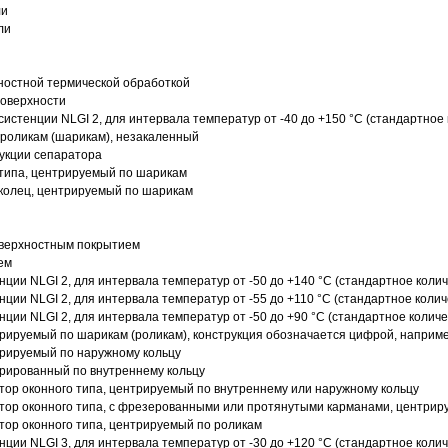
ли
ли
ностной термической обработкой
поверхности
истенции NLGI 2, для интервала температур от -40 до +150 °C (стандартное 
роликам (шарикам), незакаленный
рукции сепаратора
 типа, центрируемый по шарикам
 колец, центрируемый по шарикам
оверхностным покрытием
ем
нции NLGI 2, для интервала температур от -50 до +140 °C (стандартное колич
нции NLGI 2, для интервала температур от -55 до +110 °C (стандартное колич
нции NLGI 2, для интервала температур от -50 до +90 °C (стандартное количе
рируемый по шарикам (роликам), конструкция обозначается цифрой, наприме
рируемый по наружному кольцу
рированный по внутреннему кольцу
ор оконного типа, центрируемый по внутреннему или наружному кольцу
ор оконного типа, с фрезерованными или протянутыми карманами, центриру
ор оконного типа, центрируемый по роликам
нции NLGI 3, для интервала температур от -30 до +120 °C (стандартное колич