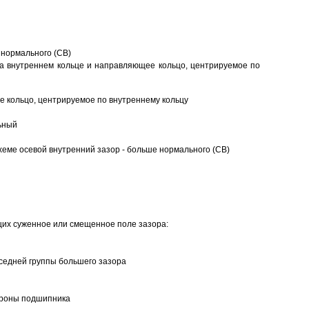
 нормального (CB)
а внутреннем кольце и направляющее кольцо, центрируемое по
 кольцо, центрируемое по внутреннему кольцу
ьный
еме осевой внутренний зазор - больше нормального (CB)
щих суженное или смещенное поле зазора:
седней группы большего зазора
ороны подшипника