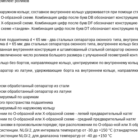
омплект роликов
аружном кольце; составное внутреннее кольцо удерживается при помощи ст
О-образной схеме. Комбинация цифр после букв DB обозначает конструкцию
Х-образной схеме. Комбинация цифр после букв DF обозначает конструкцию 
схеме «тандем». Комбинация цифр после букв DT обозначает конструкцию п
ия подшипника d < 65 мм - два стальных сепаратора оконного типа, внутрен
ка d > 65 мм: два стальных сепаратора оконного типа, внутреннее кольцо б
анная внутренняя конструкция и штампованный стальной сепаратор оконног
увеличенное число роликов большего размера с улучшенной геометрией конта
ольцо без бортов, направляющее кольцо, центрируемое по внутреннему кольц
аратор из латуни, удерживающие борта на внутреннем кольце, направляющ
ески обработанный сепаратор из стали
ески обработанный сепаратор из латуни
трируемый по шарикам
ого пространства подшипника
рируемый по наружному кольцу
ии по О-образной или Х-образной схеме - легкий предварительный натяг
ии по О-образной или Х-образной схеме - средний предварительный натяг
ановки в произвольном порядке; при расположении по О-образ-ной или Х-об
истенции. NLGI 2, для интервала температур от -30 до +150 °C (стандартное
истенции NLGI 2, для диапазона температур от -40 до +150 °C