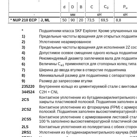
C
P
d
D
B
C
0
u
-
мм
кН
кН
* NUP 210 ECP
J, ML
50
90
20
73,5
69,5
8,8
*
Подшипники класса SKF Explorer. Кроме улучшенных х
1)
Предельные частоты вращения для открытых подшипник
2)
Уплотнение неармированное
3)
Предельные частоты вращения для исполнения 2Z сос
4)
Допустимое осевое смещение одного кольца подшипник
5)
Рекомендуемый диаметр заплечиков вала для подшипни
Величины C
применяются для стопорных колец типа 
6)
a1
7)
Ширина до ввода втулки в отверстие подшипника
8)
Минимальный размер для подшипника с сепаратором
9)
Размер до запрессовки втулки
235220
Внутреннее кольцо из цементируемой стали с винтовы
344524
C2H + CNL
Контактное уплотнение из бутадиенакрилнитрильного к
2CS
закрыты пластиковой полоской. Подшипник заполнен 
Контактное уплотнение из фторкаучука (FPM) с армир
2CS2
полоской. Подшипник заполнен высокотемпературной 
Контактное уплотнение с армированием листовой стал
2CS5
100 % заполнено высокотемпературной пластичной см
2LS
Контактные уплотнения из полиуретана с обеих сторо
2RS1
Уплотнения из бутадиенакрилнитрильного каучука (NB