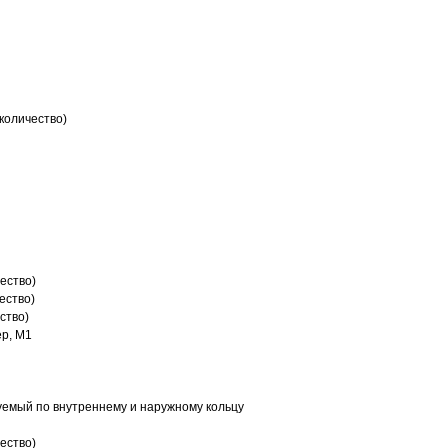
количество)
ество)
ество)
ство)
р, M1
емый по внутреннему и наружному кольцу
ество)