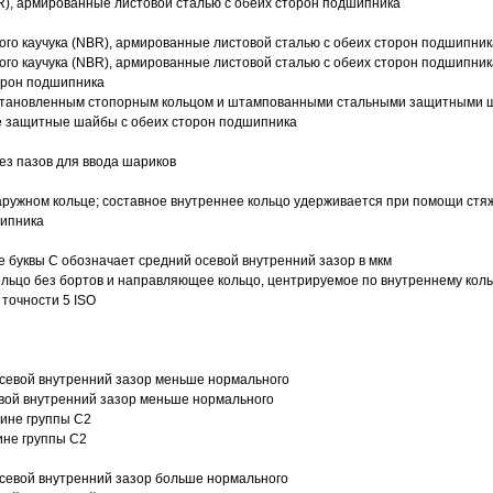
R), армированные листовой сталью с обеих сторон подшипника
ого каучука (NBR), армированные листовой сталью с обеих сторон подшипник
ого каучука (NBR), армированные листовой сталью с обеих сторон подшипник
орон подшипника
 установленным стопорным кольцом и штампованными стальными защитными 
е защитные шайбы с обеих сторон подшипника
з пазов для ввода шариков
ружном кольце; составное внутреннее кольцо удерживается при помощи стяж
шипника
е буквы С обозначает средний осевой внутренний зазор в мкм
ольцо без бортов и направляющее кольцо, центрируемое по внутреннему кол
точности 5 ISO
севой внутренний зазор меньше нормального
вой внутренний зазор меньше нормального
вине группы C2
ине группы C2
евой внутренний зазор больше нормального