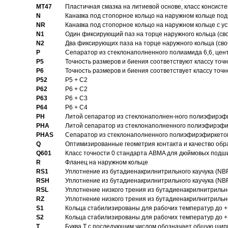
MT47
Пластичная смазка на литиевой основе, класс консисте
N
Канавка под стопорное кольцо на наружном кольце по
NR
Канавка под стопорное кольцо на наружном кольце с 
N1
Один фиксирующий паз на торце наружного кольца (св
N2
Два фиксирующих паза на торце наружного кольца (своб
P
Cепаратор из стеклонаполненного полиамида 6,6, цен
P5
Точность размеров и биения соответствуют классу точн
P6
Точность размеров и биения соответствует классу точн
P52
P5 + C2
P62
P6 + C2
P63
P6 + C3
P64
P6 + C4
PH
Литой сепаратор из стеклонаполнен-ного полиэфирэф
PHA
Литой сепаратор из стеклонаполненного полиэфирэфи
PHAS
Сепаратор из стеклонаполненного полиэфирэфиркетон
Q
Оптимизированные геометрия контакта и качество обр
Q601
Класс точности 0 стандарта ABMA для дюймовых подш
R
Фланец на наружном кольце
RS1
Уплотнение из бутадиенакрилнитрильного каучука (NB
RSH
Уплотнение из бутадиенакрилнитрильного каучука (NB
RSL
Уплотнение низкого трения из бутадиенакрилнитрильно
RZ
Уплотнение низкого трения из бутадиенакрилнитрильно
S1
Кольца стабилизированы для рабочих температур до +
S2
Кольца стабилизированы для рабочих температур до +
T
Буква T с последующим числом обозначает общую шир