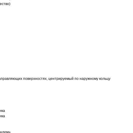
ество)
аправляющих поверхностях, центрируемый по наружному кольцу
ика
ика
андем»