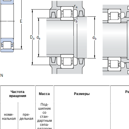
Частота
Р
Масса
Размеры
вращения
Под-
шипник
со
номи-
пре-
стан-
нальная
дельная
дартным
сепа-
ратором