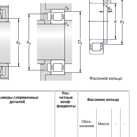
Рас-
азмеры сопряженных
четные
Фасонное кольцо
деталей
коэф-
фициенты
Обоз-
Масса
-
-
начение