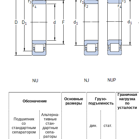
Граничная
Основные
Грузо-
нагрузка
Обозначение
размеры
подъемность
по
усталости
Альтерна-
Подшипник
тивные
со
стан-
дин.
стат.
стандартным
дартные
сепаратором
сепа-
раторы