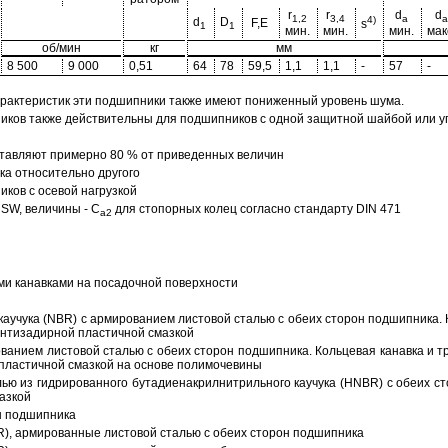
r
r
d
d
1,2
3,4
a
a
4)
d
D
F,E
s
1
1
мин.
мин.
мин.
мак
об/мин
кг
мм
8 500
9 000
0,51
64
78
59,5
1,1
1,1
-
57
-
арактеристик эти подшипники также имеют пониженный уровень шума.
ов также действительны для подшипников с одной защитной шайбой или упл
тавляют примерно 80 % от приведенных величин
а относительно другого
ков с осевой нагрузкой
SW, величины - C
для стопорных колец согласно стандарту DIN 471
a2
ми канавками на посадочной поверхности
аучука (NBR) с армированием листовой сталью с обеих сторон подшипника. 
антизадирной пластичной смазкой
ованием листовой сталью с обеих сторон подшипника. Кольцевая канавка и т
пластичной смазкой на основе полимочевины
ью из гидрированного бутадиенакрилнитрильного каучука (HNBR) с обеих с
азкой
н подшипника
R), армированные листовой сталью с обеих сторон подшипника