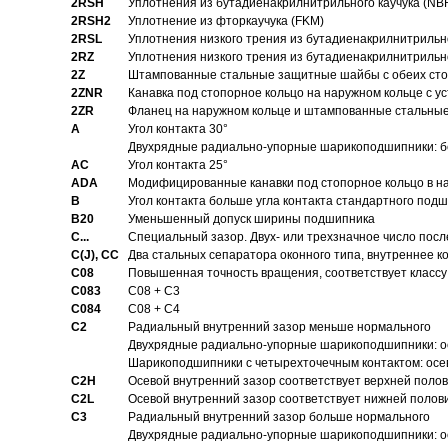
2RSH
Уплотнения из бутадиенакрилнитрильного каучука (NB
2RSH2
Уплотнение из фторкаучука (FKM)
2RSL
Уплотнения низкого трения из бутадиенакрилнитрильн
2RZ
Уплотнения низкого трения из бутадиенакрилнитрильн
2Z
Штампованные стальные защитные шайбы с обеих ст
2ZNR
Канавка под стопорное кольцо на наружном кольце с
2ZR
Фланец на наружном кольце и штампованные стальны
A
Угол контакта 30°
Двухрядные радиально-упорные шарикоподшипники: бе
AC
Угол контакта 25°
ADA
Модифицированные канавки под стопорное кольцо в на
B
Угол контакта больше угла контакта стандартного под
B20
Уменьшенный допуск ширины подшипника
C...
Специальный зазор. Двух- или трехзначное число посл
C(J), CC
Два стальных сепаратора оконного типа, внутреннее к
C08
Повышенная точность вращения, соответствует классу 
C083
C08 + C3
C084
C08 + C4
C2
Pадиальный внутренний зазор меньше нормального
Двухрядные радиально-упорные шарикоподшипники: о
Шарикоподшипники с четырехточечным контактом: осе
C2H
Осевой внутренний зазор соответствует верхней поло
C2L
Осевой внутренний зазор соответствует нижней полов
C3
Pадиальный внутренний зазор больше нормального
Двухрядные радиально-упорные шарикоподшипники: ос