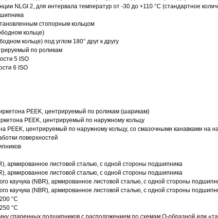
нции NLGI 2, для интервала температур от -30 до +110 °C (стандартное колич
дшипника
установленным стопорным кольцом
ободном кольце)
одном кольце) под углом 180° друг к другу
трируемый по роликам
ости 5 ISO
ости 6 ISO
иркетона PEEK, центрируемый по роликам (шарикам)
ркетона PEEK, центрируемый по наружному кольцу
а PEEK, центрируемый по наружному кольцу, со смазочными канавками на н
аботки поверхностей
ипников
R), армированное листовой сталью, с одной стороны подшипника
R), армированное листовой сталью, с одной стороны подшипника
го каучука (NBR), армированное листовой сталью, с одной стороны подшипн
го каучука (NBR), армированное листовой сталью, с одной стороны подшипн
200 °C
250 °C
ину спаренных подшипников с расположением по схемам О-образной или «т