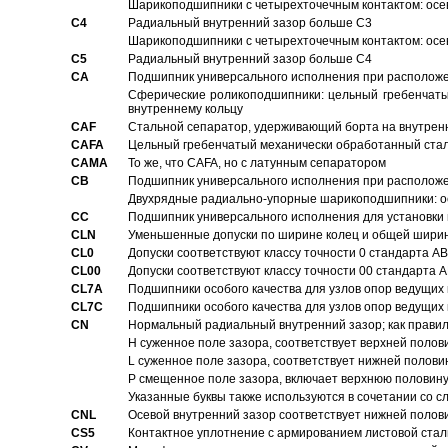
Шарикоподшипники с четырехточечным контактом: осе
C4
Pадиальный внутренний зазор больше C3
Шарикоподшипники с четырехточечным контактом: осе
C5
Pадиальный внутренний зазор больше C4
CA
Подшипник универсального исполнения при расположен
Сферические роликоподшипники: цельный гребенчаты
внутреннему кольцу
CAF
Стальной сепаратор, удерживающий борта на внутренн
CAFA
Цельный гребенчатый механически обработанный стал
CAMA
То же, что CAFA, но с латунным сепаратором
CB
Подшипник универсального исполнения при расположен
Двухрядные радиально-упорные шарикоподшипники: о
CC
Подшипник универсального исполнения для установки 
CLN
Уменьшенные допуски по ширине колец и общей ширине
CL0
Допуски соответствуют классу точности 0 стандарта 
CL00
Допуски соответствуют классу точности 00 стандарта
CL7A
Подшипники особого качества для узлов опор ведущих
CL7C
Подшипники особого качества для узлов опор ведущих
CN
Hормальный радиальный внутренний зазор; как правил
H суженное поле зазора, соответствует верхней полов
L суженное поле зазора, соответствует нижней полови
P смещенное поле зазора, включает верхнюю половину
Указанные буквы также используются в сочетании со с
CNL
Осевой внутренний зазор соответствует нижней полов
CS5
Контактное уплотнение с армированием листовой стал