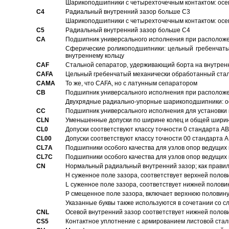
Шарикоподшипники с четырехточечным контактом: осе
C4
Pадиальный внутренний зазор больше C3
Шарикоподшипники с четырехточечным контактом: осе
C5
Pадиальный внутренний зазор больше C4
CA
Подшипник универсального исполнения при расположен
Сферические роликоподшипники: цельный гребенчаты
внутреннему кольцу
CAF
Стальной сепаратор, удерживающий борта на внутренн
CAFA
Цельный гребенчатый механически обработанный стал
CAMA
То же, что CAFA, но с латунным сепаратором
CB
Подшипник универсального исполнения при расположен
Двухрядные радиально-упорные шарикоподшипники: о
CC
Подшипник универсального исполнения для установки 
CLN
Уменьшенные допуски по ширине колец и общей ширине
CL0
Допуски соответствуют классу точности 0 стандарта 
CL00
Допуски соответствуют классу точности 00 стандарта
CL7A
Подшипники особого качества для узлов опор ведущих
CL7C
Подшипники особого качества для узлов опор ведущих
CN
Hормальный радиальный внутренний зазор; как правил
H суженное поле зазора, соответствует верхней полов
L суженное поле зазора, соответствует нижней полови
P смещенное поле зазора, включает верхнюю половину
Указанные буквы также используются в сочетании со с
CNL
Осевой внутренний зазор соответствует нижней полов
CS5
Контактное уплотнение с армированием листовой стал