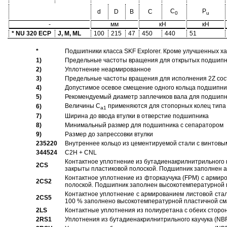
C
P
d
D
B
C
0
u
-
мм
кН
кН
* NU 320 ECP
J, M, ML
100
215
47
450
440
51
*
Подшипники класса SKF Explorer. Кроме улучшенных х
1)
Предельные частоты вращения для открытых подшипник
2)
Уплотнение неармированное
3)
Предельные частоты вращения для исполнения 2Z сос
4)
Допустимое осевое смещение одного кольца подшипник
5)
Рекомендуемый диаметр заплечиков вала для подшипни
Величины C
применяются для стопорных колец типа 
6)
a1
7)
Ширина до ввода втулки в отверстие подшипника
8)
Минимальный размер для подшипника с сепаратором
9)
Размер до запрессовки втулки
235220
Внутреннее кольцо из цементируемой стали с винтовы
344524
C2H + CNL
Контактное уплотнение из бутадиенакрилнитрильного к
2CS
закрыты пластиковой полоской. Подшипник заполнен 
Контактное уплотнение из фторкаучука (FPM) с армир
2CS2
полоской. Подшипник заполнен высокотемпературной 
Контактное уплотнение с армированием листовой стал
2CS5
100 % заполнено высокотемпературной пластичной см
2LS
Контактные уплотнения из полиуретана с обеих сторо
2RS1
Уплотнения из бутадиенакрилнитрильного каучука (NB