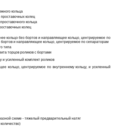
яжного кольца
 проставочных колец
проставочного кольца
роставочных колец
нее кольцо без бортов и направляющее кольцо, центрируемое по
ез бортов и направляющее кольцо, центрируемое по сепараторам
о типа
кта торцов роликов с бортами
у и усиленный комплект роликов
ее кольцо, центрируемое по внутреннему кольцу, и усиленный
разной схеме - тяжелый предварительный натяг
 количество)