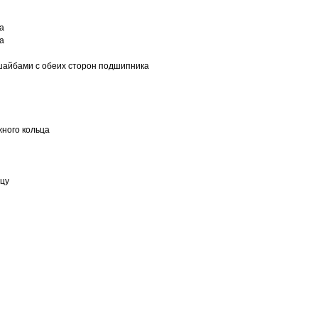
а
а
шайбами с обеих сторон подшипника
ного кольца
ьцу