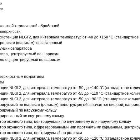
ли
ли
ностной термической обработкой
поверхности
истенции NLGI 2, для интервала температур от -40 до +150 °C (стандартное 
роликам (шарикам), незакаленный
рукции сепаратора
 типа, центрируемый по шарикам
 колец, центрируемый по шарикам
оверхностным покрытием
ем
нции NLGI 2, для интервала температур от -50 до +140 °C (стандартное колич
нции NLGI 2, для интервала температур от -55 до +110 °C (стандартное колич
нции NLGI 2, для интервала температур от -50 до +90 °C (стандартное количе
рируемый по шарикам (роликам), конструкция обозначается цифрой, наприме
рируемый по наружному кольцу
рированный по внутреннему кольцу
ор оконного типа, центрируемый по внутреннему или наружному кольцу
ор оконного типа, с фрезерованными или протянутыми карманами, центриру
ор оконного типа, центрируемый по роликам
нции NLGI 3, для интервала температур от -30 до +120 °C (стандартное колич