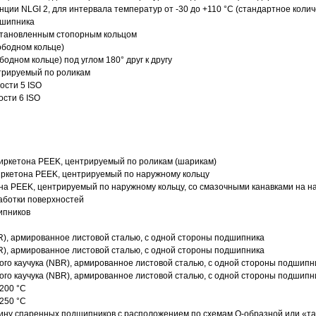
нции NLGI 2, для интервала температур от -30 до +110 °C (стандартное колич
дшипника
установленным стопорным кольцом
ободном кольце)
одном кольце) под углом 180° друг к другу
трируемый по роликам
ости 5 ISO
ости 6 ISO
иркетона PEEK, центрируемый по роликам (шарикам)
ркетона PEEK, центрируемый по наружному кольцу
а PEEK, центрируемый по наружному кольцу, со смазочными канавками на н
аботки поверхностей
ипников
R), армированное листовой сталью, с одной стороны подшипника
R), армированное листовой сталью, с одной стороны подшипника
го каучука (NBR), армированное листовой сталью, с одной стороны подшипн
го каучука (NBR), армированное листовой сталью, с одной стороны подшипн
200 °C
250 °C
ину спаренных подшипников с расположением по схемам О-образной или «т