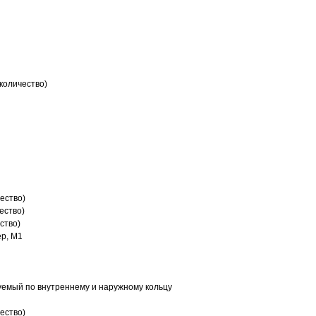
количество)
ество)
ество)
ство)
р, M1
емый по внутреннему и наружному кольцу
ество)