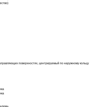
ество)
аправляющих поверхностях, центрируемый по наружному кольцу
ика
ика
андем»