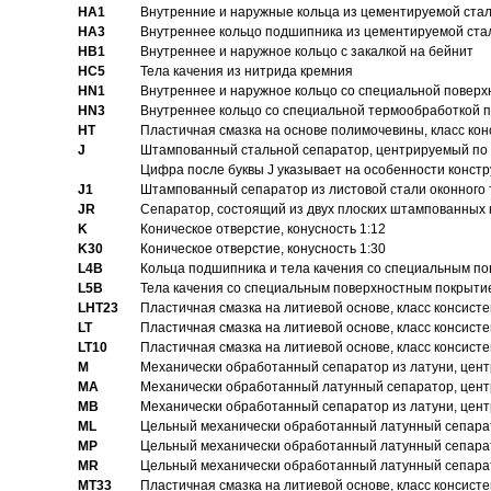
HA1
Внутренние и наружные кольца из цементируемой ста
HA3
Bнутреннее кольцо подшипника из цементируемой ста
HB1
Bнутреннее и наружное кольцо с закалкой на бейнит
HC5
Тела качения из нитрида кремния
HN1
Bнутреннее и наружное кольцо со специальной поверх
HN3
Внутреннее кольцо со специальной термообработкой 
HT
Пластичная смазка на основе полимочевины, класс конс
J
Штампованный стальной сепаратор, центрируемый по 
Цифра после буквы J указывает на особенности конст
J1
Штампованный сепаратор из листовой стали оконного
JR
Сепаратор, состоящий из двух плоских штампованных
K
Коническое отверстие, конусность 1:12
K30
Коническое отверстие, конусность 1:30
L4B
Кольца подшипника и тела качения со специальным п
L5B
Тела качения со специальным поверхностным покрыти
LHT23
Пластичная смазка на литиевой основе, класс консисте
LT
Пластичная смазка на литиевой основе, класс консисте
LT10
Пластичная смазка на литиевой основе, класс консисте
M
Механически обработанный сепаратор из латуни, цент
MA
Механически обработанный латунный сепаратор, цент
MB
Механически обработанный сепаратор из латуни, цент
ML
Цельный механически обработанный латунный сепарат
MP
Цельный механически обработанный латунный сепарат
MR
Цельный механически обработанный латунный сепарат
MT33
Пластичная смазка на литиевой основе, класс консисте