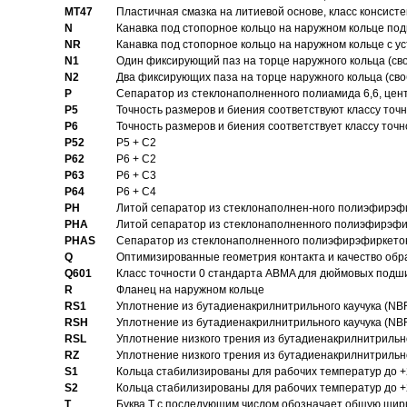
MT47
Пластичная смазка на литиевой основе, класс консисте
N
Канавка под стопорное кольцо на наружном кольце по
NR
Канавка под стопорное кольцо на наружном кольце с 
N1
Один фиксирующий паз на торце наружного кольца (св
N2
Два фиксирующих паза на торце наружного кольца (своб
P
Cепаратор из стеклонаполненного полиамида 6,6, цен
P5
Точность размеров и биения соответствуют классу точн
P6
Точность размеров и биения соответствует классу точн
P52
P5 + C2
P62
P6 + C2
P63
P6 + C3
P64
P6 + C4
PH
Литой сепаратор из стеклонаполнен-ного полиэфирэф
PHA
Литой сепаратор из стеклонаполненного полиэфирэфи
PHAS
Сепаратор из стеклонаполненного полиэфирэфиркетон
Q
Оптимизированные геометрия контакта и качество обр
Q601
Класс точности 0 стандарта ABMA для дюймовых подш
R
Фланец на наружном кольце
RS1
Уплотнение из бутадиенакрилнитрильного каучука (NB
RSH
Уплотнение из бутадиенакрилнитрильного каучука (NB
RSL
Уплотнение низкого трения из бутадиенакрилнитрильно
RZ
Уплотнение низкого трения из бутадиенакрилнитрильно
S1
Кольца стабилизированы для рабочих температур до +
S2
Кольца стабилизированы для рабочих температур до +
T
Буква T с последующим числом обозначает общую шир