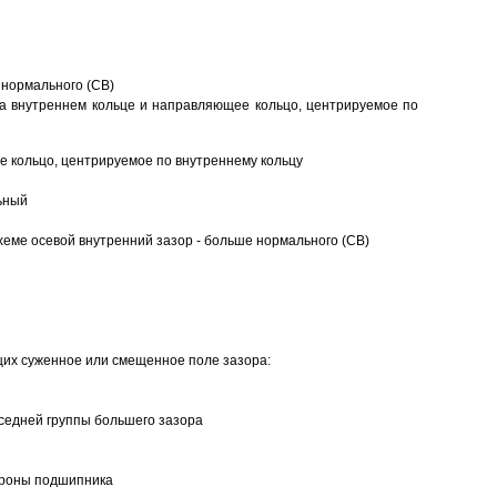
 нормального (CB)
а внутреннем кольце и направляющее кольцо, центрируемое по
 кольцо, центрируемое по внутреннему кольцу
ьный
еме осевой внутренний зазор - больше нормального (CB)
щих суженное или смещенное поле зазора:
седней группы большего зазора
ороны подшипника