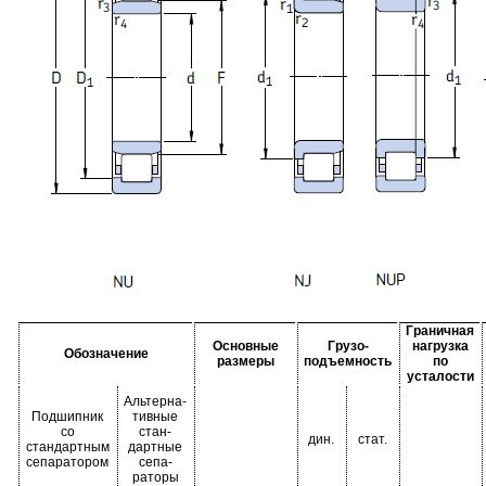
Граничная
Основные
Грузо-
нагрузка
Обозначение
размеры
подъемность
по
усталости
Альтерна-
Подшипник
тивные
со
стан-
дин.
стат.
стандартным
дартные
сепаратором
сепа-
раторы