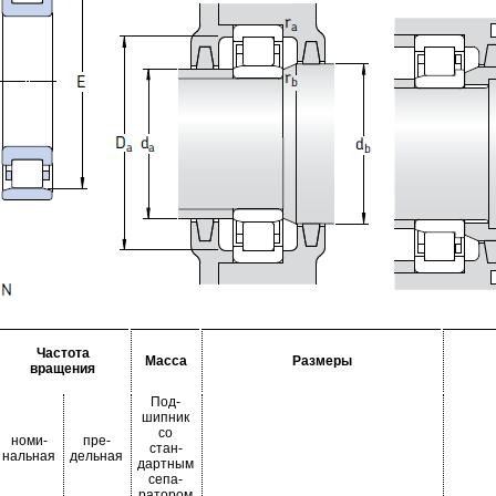
Частота
Масса
Размеры
вращения
Под-
шипник
со
номи-
пре-
стан-
нальная
дельная
дартным
сепа-
ратором