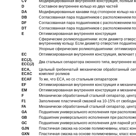
CV
Модифицированная внутренняя конструкция, полный к
D
Составное внутреннее кольцо из двух частей
DA
Модифицированные канавки под стопорное кольцо на н
DB
Согласованная пара подшипников с расположением по 
DF
Согласованная пара подшипников с расположением по 
DT
Согласованная пара подшипников с расположением по 
E
Оптимизированная внутренняя конструкция
Сферические роликоподшипники: если диаметр отверст
внутреннему кольцу. Если диаметр отверстия подшипни
Упорные сферические роликоподшипники: оптимизиров
EC
Oптимизированная внутренняя конструкция, включает 
EC(J),
Два стальных сепаратора оконного типа, внутреннее к
ECC(J)
ECA,
Цельный гребенчатый механически обработанный сеп
ECAC
комплект роликов
ECAF
То же, что ECA, но со стальным сепаратором
EF
Оптимизированная внутренняя конструкция и механич
EM
Оптимизированная внутренняя конструкция и механич
F
Механически обработанный стальной сепаратор, цен
F1
Заполнение пластичной смазкой на 10-15% от свободн
FA
Механически обработанный стальной сепаратор, цент
GA
Подшипник универсального исполнения при расположен
GB
Подшипник универсального исполнения при расположен
GC
Подшипник универсального исполнения для парной уст
GJN
Пластичная смазка на основе полимочевины, класс конс
GXN
Пластичная смазка на основе полимочевины, класс конс