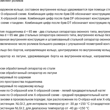
омплект роликов
аружном кольце; составное внутреннее кольцо удерживается при помощи ст
О-образной схеме. Комбинация цифр после букв DB обозначает конструкцию
Х-образной схеме. Комбинация цифр после букв DF обозначает конструкцию 
схеме «тандем». Комбинация цифр после букв DT обозначает конструкцию п
ия подшипника d < 65 мм - два стальных сепаратора оконного типа, внутрен
ка d > 65 мм: два стальных сепаратора оконного типа, внутреннее кольцо б
анная внутренняя конструкция и штампованный стальной сепаратор оконног
увеличенное число роликов большего размера с улучшенной геометрией конта
ольцо без бортов, направляющее кольцо, центрируемое по внутреннему кольц
аратор из латуни, удерживающие борта на внутреннем кольце, направляющ
ески обработанный сепаратор из стали
ески обработанный сепаратор из латуни
трируемый по шарикам
ого пространства подшипника
рируемый по наружному кольцу
ии по О-образной или Х-образной схеме - легкий предварительный натяг
ии по О-образной или Х-образной схеме - средний предварительный натяг
ановки в произвольном порядке; при расположении по О-образ-ной или Х-об
истенции. NLGI 2, для интервала температур от -30 до +150 °C (стандартное
истенции NLGI 2, для диапазона температур от -40 до +150 °C