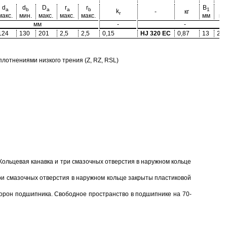
d
d
D
r
r
B
B
a
b
a
a
b
1
2
k
-
кг
r
макс.
мин.
макс.
макс.
макс.
мм
мм
мм
-
-
124
130
201
2,5
2,5
0,15
HJ 320 EC
0,87
13
20,
отнениями низкого трения (Z, RZ, RSL)
Кольцевая канавка и три смазочных отверстия в наружном кольце
ри смазочных отверстия в наружном кольце закрыты пластиковой
торон подшипника. Свободное пространство в подшипнике на 70-