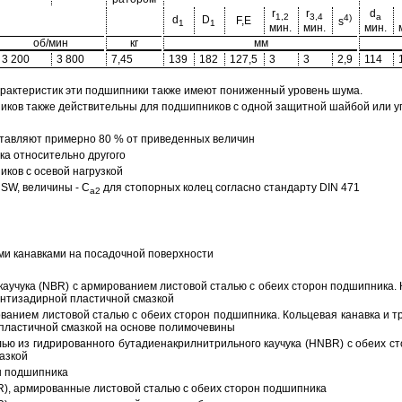
r
r
d
1,2
3,4
a
4)
d
D
F,E
s
1
1
мин.
мин.
мин.
об/мин
кг
мм
3 200
3 800
7,45
139
182
127,5
3
3
2,9
114
арактеристик эти подшипники также имеют пониженный уровень шума.
ов также действительны для подшипников с одной защитной шайбой или упл
тавляют примерно 80 % от приведенных величин
а относительно другого
ков с осевой нагрузкой
SW, величины - C
для стопорных колец согласно стандарту DIN 471
a2
ми канавками на посадочной поверхности
аучука (NBR) с армированием листовой сталью с обеих сторон подшипника. 
антизадирной пластичной смазкой
ованием листовой сталью с обеих сторон подшипника. Кольцевая канавка и т
пластичной смазкой на основе полимочевины
ью из гидрированного бутадиенакрилнитрильного каучука (HNBR) с обеих с
азкой
н подшипника
R), армированные листовой сталью с обеих сторон подшипника