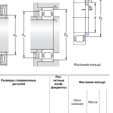
Рас-
Размеры сопряженных
четные
Фасонное кольцо
деталей
коэф-
фициенты
Обоз-
Масса
-
-
начение