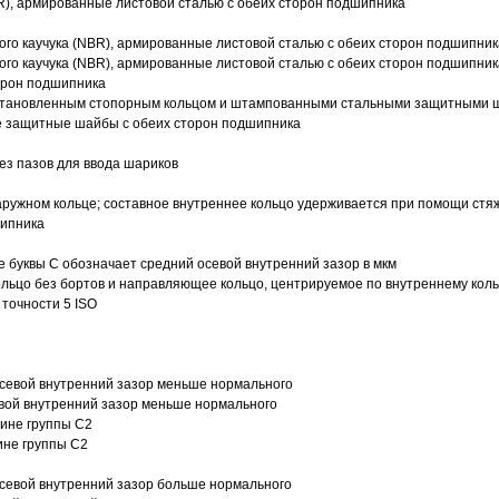
R), армированные листовой сталью с обеих сторон подшипника
ого каучука (NBR), армированные листовой сталью с обеих сторон подшипник
ого каучука (NBR), армированные листовой сталью с обеих сторон подшипник
орон подшипника
 установленным стопорным кольцом и штампованными стальными защитными 
е защитные шайбы с обеих сторон подшипника
з пазов для ввода шариков
ружном кольце; составное внутреннее кольцо удерживается при помощи стяж
шипника
е буквы С обозначает средний осевой внутренний зазор в мкм
ольцо без бортов и направляющее кольцо, центрируемое по внутреннему кол
точности 5 ISO
севой внутренний зазор меньше нормального
вой внутренний зазор меньше нормального
вине группы C2
ине группы C2
евой внутренний зазор больше нормального