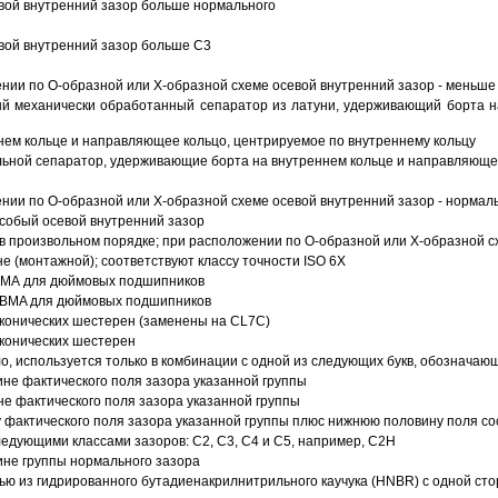
вой внутренний зазор больше нормального
вой внутренний зазор больше C3
ии по О-образной или Х-образной схеме осевой внутренний зазор - меньше
й механически обработанный сепаратор из латуни, удерживающий борта н
ем кольце и направляющее кольцо, центрируемое по внутреннему кольцу
ьной сепаратор, удерживающие борта на внутреннем кольце и направляющее
ии по О-образной или Х-образной схеме осевой внутренний зазор - нормал
собый осевой внутренний зазор
в произвольном порядке; при расположении по О-образной или Х-образной сх
 (монтажной); соответствуют классу точности ISO 6X
АВМА для дюймовых подшипников
 ABMA для дюймовых подшипников
 конических шестерен (заменены на CL7C)
 конических шестерен
о, используется только в комбинации с одной из следующих букв, обозначаю
ине фактического поля зазора указанной группы
не фактического поля зазора указанной группы
 фактического поля зазора указанной группы плюс нижнюю половину поля со
ледующими классами зазоров: С2, C3, С4 и С5, например, С2Н
ине группы нормального зазора
ью из гидрированного бутадиенакрилнитрильного каучука (HNBR) с одной ст