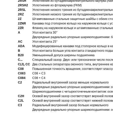
2RSH
Уплотнения из бутадиенакрилнитрильного каучука (NB
2RSH2
Уплотнение из фторкаучука (FKM)
2RSL
Уплотнения низкого трения из бутадиенакрилнитрильн
2RZ
Уплотнения низкого трения из бутадиенакрилнитрильн
2Z
Штампованные стальные защитные шайбы с обеих ст
2ZNR
Канавка под стопорное кольцо на наружном кольце с
2ZR
Фланец на наружном кольце и штампованные стальны
A
Угол контакта 30°
Двухрядные радиально-упорные шарикоподшипники: бе
AC
Угол контакта 25°
ADA
Модифицированные канавки под стопорное кольцо в на
B
Угол контакта больше угла контакта стандартного под
B20
Уменьшенный допуск ширины подшипника
C...
Специальный зазор. Двух- или трехзначное число посл
C(J), CC
Два стальных сепаратора оконного типа, внутреннее к
C08
Повышенная точность вращения, соответствует классу 
C083
C08 + C3
C084
C08 + C4
C2
Pадиальный внутренний зазор меньше нормального
Двухрядные радиально-упорные шарикоподшипники: о
Шарикоподшипники с четырехточечным контактом: осе
C2H
Осевой внутренний зазор соответствует верхней поло
C2L
Осевой внутренний зазор соответствует нижней полов
C3
Pадиальный внутренний зазор больше нормального
Двухрядные радиально-упорные шарикоподшипники: ос