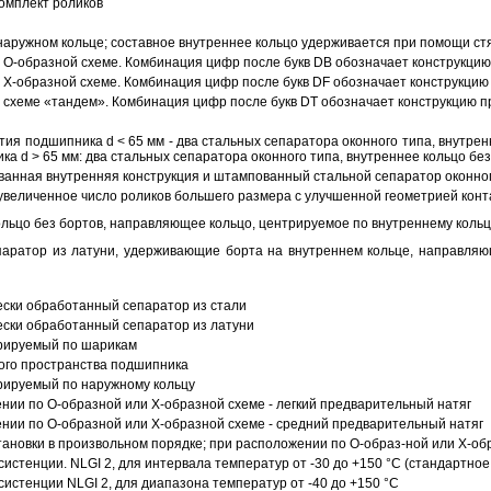
омплект роликов
аружном кольце; составное внутреннее кольцо удерживается при помощи ст
О-образной схеме. Комбинация цифр после букв DB обозначает конструкцию
Х-образной схеме. Комбинация цифр после букв DF обозначает конструкцию 
схеме «тандем». Комбинация цифр после букв DT обозначает конструкцию п
ия подшипника d < 65 мм - два стальных сепаратора оконного типа, внутрен
ка d > 65 мм: два стальных сепаратора оконного типа, внутреннее кольцо б
анная внутренняя конструкция и штампованный стальной сепаратор оконног
увеличенное число роликов большего размера с улучшенной геометрией конта
ольцо без бортов, направляющее кольцо, центрируемое по внутреннему кольц
аратор из латуни, удерживающие борта на внутреннем кольце, направляющ
ески обработанный сепаратор из стали
ески обработанный сепаратор из латуни
трируемый по шарикам
ого пространства подшипника
рируемый по наружному кольцу
ии по О-образной или Х-образной схеме - легкий предварительный натяг
ии по О-образной или Х-образной схеме - средний предварительный натяг
ановки в произвольном порядке; при расположении по О-образ-ной или Х-об
истенции. NLGI 2, для интервала температур от -30 до +150 °C (стандартное
истенции NLGI 2, для диапазона температур от -40 до +150 °C