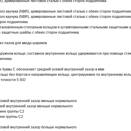
R), армированные листовой сталью с обеих сторон подшипника
ого каучука (NBR), армированные листовой сталью с обеих сторон подшипник
ого каучука (NBR), армированные листовой сталью с обеих сторон подшипник
орон подшипника
 установленным стопорным кольцом и штампованными стальными защитными 
е защитные шайбы с обеих сторон подшипника
з пазов для ввода шариков
ружном кольце; составное внутреннее кольцо удерживается при помощи стяж
шипника
е буквы С обозначает средний осевой внутренний зазор в мкм
ольцо без бортов и направляющее кольцо, центрируемое по внутреннему кол
точности 5 ISO
севой внутренний зазор меньше нормального
вой внутренний зазор меньше нормального
вине группы C2
ине группы C2
евой внутренний зазор больше нормального