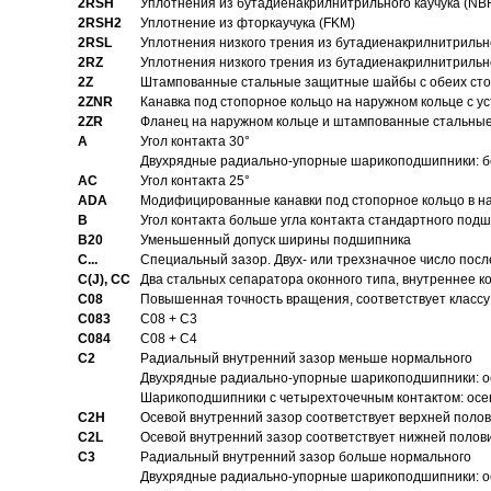
2RSH
Уплотнения из бутадиенакрилнитрильного каучука (NB
2RSH2
Уплотнение из фторкаучука (FKM)
2RSL
Уплотнения низкого трения из бутадиенакрилнитрильн
2RZ
Уплотнения низкого трения из бутадиенакрилнитрильн
2Z
Штампованные стальные защитные шайбы с обеих ст
2ZNR
Канавка под стопорное кольцо на наружном кольце с
2ZR
Фланец на наружном кольце и штампованные стальны
A
Угол контакта 30°
Двухрядные радиально-упорные шарикоподшипники: бе
AC
Угол контакта 25°
ADA
Модифицированные канавки под стопорное кольцо в на
B
Угол контакта больше угла контакта стандартного под
B20
Уменьшенный допуск ширины подшипника
C...
Специальный зазор. Двух- или трехзначное число посл
C(J), CC
Два стальных сепаратора оконного типа, внутреннее к
C08
Повышенная точность вращения, соответствует классу 
C083
C08 + C3
C084
C08 + C4
C2
Pадиальный внутренний зазор меньше нормального
Двухрядные радиально-упорные шарикоподшипники: о
Шарикоподшипники с четырехточечным контактом: осе
C2H
Осевой внутренний зазор соответствует верхней поло
C2L
Осевой внутренний зазор соответствует нижней полов
C3
Pадиальный внутренний зазор больше нормального
Двухрядные радиально-упорные шарикоподшипники: ос