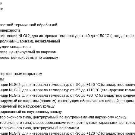
ли
ли
ностной термической обработкой
поверхности
истенции NLGI 2, для интервала температур от -40 до +150 °C (стандартное 
роликам (шарикам), незакаленный
рукции сепаратора
 типа, центрируемый по шарикам
 колец, центрируемый по шарикам
оверхностным покрытием
ем
нции NLGI 2, для интервала температур от -50 до +140 °C (стандартное колич
нции NLGI 2, для интервала температур от -55 до +110 °C (стандартное колич
нции NLGI 2, для интервала температур от -50 до +90 °C (стандартное количе
рируемый по шарикам (роликам), конструкция обозначается цифрой, наприме
рируемый по наружному кольцу
рированный по внутреннему кольцу
ор оконного типа, центрируемый по внутреннему или наружному кольцу
ор оконного типа, с фрезерованными или протянутыми карманами, центриру
ор оконного типа, центрируемый по роликам
нции NLGI 3, для интервала температур от -30 до +120 °C (стандартное колич