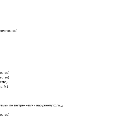
количество)
ество)
ество)
ство)
р, M1
емый по внутреннему и наружному кольцу
ество)