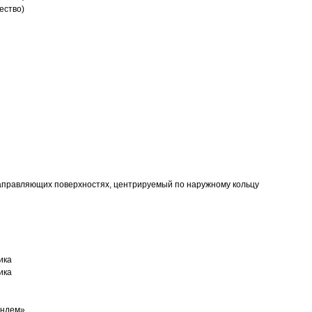
ество)
аправляющих поверхностях, центрируемый по наружному кольцу
ика
ика
андем»