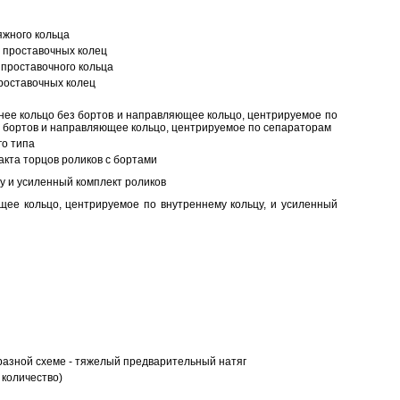
яжного кольца
 проставочных колец
проставочного кольца
роставочных колец
нее кольцо без бортов и направляющее кольцо, центрируемое по
ез бортов и направляющее кольцо, центрируемое по сепараторам
о типа
кта торцов роликов с бортами
у и усиленный комплект роликов
ее кольцо, центрируемое по внутреннему кольцу, и усиленный
разной схеме - тяжелый предварительный натяг
 количество)