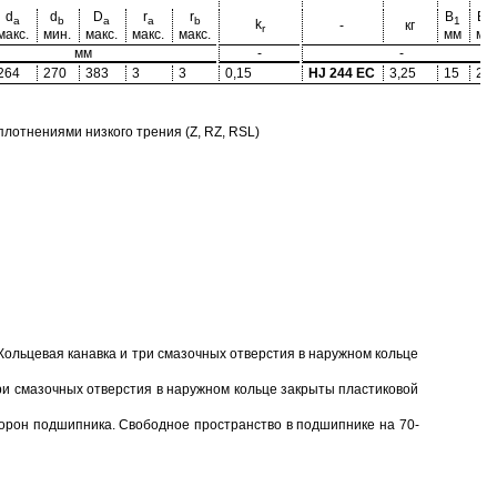
d
d
D
r
r
B
B
a
b
a
a
b
1
2
k
-
кг
r
макс.
мин.
макс.
макс.
макс.
мм
мм
мм
-
-
264
270
383
3
3
0,15
HJ 244 EC
3,25
15
25
отнениями низкого трения (Z, RZ, RSL)
Кольцевая канавка и три смазочных отверстия в наружном кольце
ри смазочных отверстия в наружном кольце закрыты пластиковой
торон подшипника. Свободное пространство в подшипнике на 70-