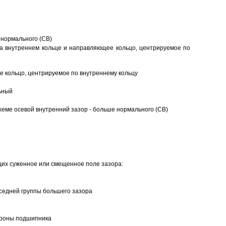
 нормального (CB)
а внутреннем кольце и направляющее кольцо, центрируемое по
 кольцо, центрируемое по внутреннему кольцу
ьный
еме осевой внутренний зазор - больше нормального (CB)
щих суженное или смещенное поле зазора:
седней группы большего зазора
ороны подшипника