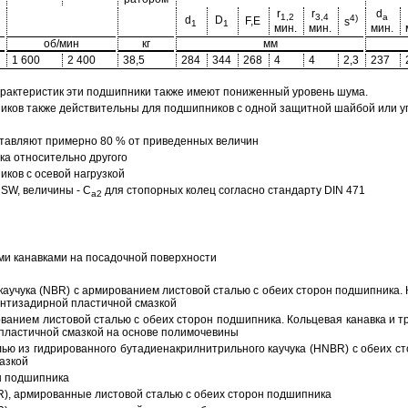
r
r
d
1,2
3,4
a
4)
d
D
F,E
s
1
1
мин.
мин.
мин.
об/мин
кг
мм
1 600
2 400
38,5
284
344
268
4
4
2,3
237
арактеристик эти подшипники также имеют пониженный уровень шума.
ов также действительны для подшипников с одной защитной шайбой или упл
тавляют примерно 80 % от приведенных величин
а относительно другого
ков с осевой нагрузкой
SW, величины - C
для стопорных колец согласно стандарту DIN 471
a2
ми канавками на посадочной поверхности
аучука (NBR) с армированием листовой сталью с обеих сторон подшипника. 
антизадирной пластичной смазкой
ованием листовой сталью с обеих сторон подшипника. Кольцевая канавка и т
пластичной смазкой на основе полимочевины
ью из гидрированного бутадиенакрилнитрильного каучука (HNBR) с обеих с
азкой
н подшипника
R), армированные листовой сталью с обеих сторон подшипника