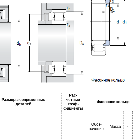
Рас-
Размеры сопряженных
четные
Фасонное кольцо
деталей
коэф-
фициенты
Обоз-
Масса
-
-
начение