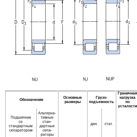
Граничная
Основные
Грузо-
нагрузка
Обозначение
размеры
подъемность
по
усталости
Альтерна-
Подшипник
тивные
со
стан-
дин.
стат.
стандартным
дартные
сепаратором
сепа-
раторы