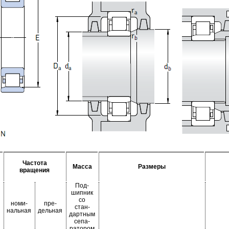
Частота
Масса
Размеры
вращения
Под-
шипник
со
номи-
пре-
стан-
нальная
дельная
дартным
сепа-
ратором