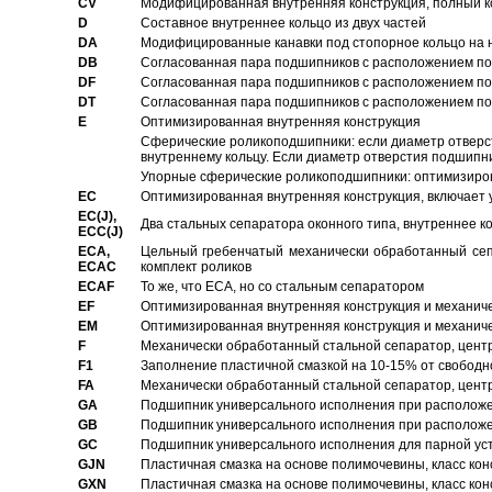
CV
Модифицированная внутренняя конструкция, полный к
D
Составное внутреннее кольцо из двух частей
DA
Модифицированные канавки под стопорное кольцо на н
DB
Согласованная пара подшипников с расположением по 
DF
Согласованная пара подшипников с расположением по 
DT
Согласованная пара подшипников с расположением по 
E
Оптимизированная внутренняя конструкция
Сферические роликоподшипники: если диаметр отверст
внутреннему кольцу. Если диаметр отверстия подшипни
Упорные сферические роликоподшипники: оптимизиров
EC
Oптимизированная внутренняя конструкция, включает 
EC(J),
Два стальных сепаратора оконного типа, внутреннее к
ECC(J)
ECA,
Цельный гребенчатый механически обработанный сеп
ECAC
комплект роликов
ECAF
То же, что ECA, но со стальным сепаратором
EF
Оптимизированная внутренняя конструкция и механич
EM
Оптимизированная внутренняя конструкция и механич
F
Механически обработанный стальной сепаратор, цен
F1
Заполнение пластичной смазкой на 10-15% от свободн
FA
Механически обработанный стальной сепаратор, цент
GA
Подшипник универсального исполнения при расположен
GB
Подшипник универсального исполнения при расположен
GC
Подшипник универсального исполнения для парной уст
GJN
Пластичная смазка на основе полимочевины, класс конс
GXN
Пластичная смазка на основе полимочевины, класс конс