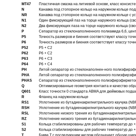
MT47
Пластичная смазка на литиевой основе, класс консисте
N
Канавка под стопорное кольцо на наружном кольце по
NR
Канавка под стопорное кольцо на наружном кольце с 
N1
Один фиксирующий паз на торце наружного кольца (св
N2
Два фиксирующих паза на торце наружного кольца (своб
P
Cепаратор из стеклонаполненного полиамида 6,6, цен
P5
Точность размеров и биения соответствуют классу точн
P6
Точность размеров и биения соответствует классу точн
P52
P5 + C2
P62
P6 + C2
P63
P6 + C3
P64
P6 + C4
PH
Литой сепаратор из стеклонаполнен-ного полиэфирэф
PHA
Литой сепаратор из стеклонаполненного полиэфирэфи
PHAS
Сепаратор из стеклонаполненного полиэфирэфиркетон
Q
Оптимизированные геометрия контакта и качество обр
Q601
Класс точности 0 стандарта ABMA для дюймовых подш
R
Фланец на наружном кольце
RS1
Уплотнение из бутадиенакрилнитрильного каучука (NB
RSH
Уплотнение из бутадиенакрилнитрильного каучука (NB
RSL
Уплотнение низкого трения из бутадиенакрилнитрильно
RZ
Уплотнение низкого трения из бутадиенакрилнитрильно
S1
Кольца стабилизированы для рабочих температур до +
S2
Кольца стабилизированы для рабочих температур до +
T
Буква T с последующим числом обозначает общую шир