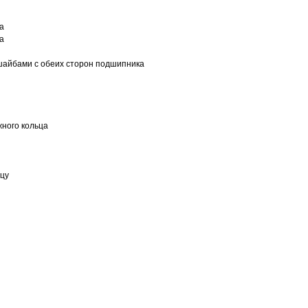
а
а
шайбами с обеих сторон подшипника
ного кольца
ьцу