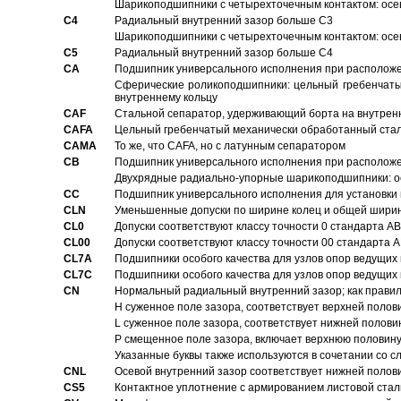
Шарикоподшипники с четырехточечным контактом: осе
C4
Pадиальный внутренний зазор больше C3
Шарикоподшипники с четырехточечным контактом: осе
C5
Pадиальный внутренний зазор больше C4
CA
Подшипник универсального исполнения при расположен
Сферические роликоподшипники: цельный гребенчаты
внутреннему кольцу
CAF
Стальной сепаратор, удерживающий борта на внутренн
CAFA
Цельный гребенчатый механически обработанный стал
CAMA
То же, что CAFA, но с латунным сепаратором
CB
Подшипник универсального исполнения при расположен
Двухрядные радиально-упорные шарикоподшипники: о
CC
Подшипник универсального исполнения для установки 
CLN
Уменьшенные допуски по ширине колец и общей ширине
CL0
Допуски соответствуют классу точности 0 стандарта 
CL00
Допуски соответствуют классу точности 00 стандарта
CL7A
Подшипники особого качества для узлов опор ведущих
CL7C
Подшипники особого качества для узлов опор ведущих
CN
Hормальный радиальный внутренний зазор; как правил
H суженное поле зазора, соответствует верхней полов
L суженное поле зазора, соответствует нижней полови
P смещенное поле зазора, включает верхнюю половину
Указанные буквы также используются в сочетании со с
CNL
Осевой внутренний зазор соответствует нижней полов
CS5
Контактное уплотнение с армированием листовой стал