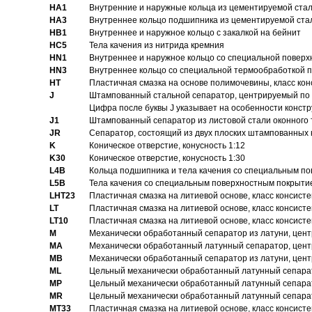
HA1
Внутренние и наружные кольца из цементируемой ста
HA3
Bнутреннее кольцо подшипника из цементируемой ста
HB1
Bнутреннее и наружное кольцо с закалкой на бейнит
HC5
Тела качения из нитрида кремния
HN1
Bнутреннее и наружное кольцо со специальной поверх
HN3
Внутреннее кольцо со специальной термообработкой 
HT
Пластичная смазка на основе полимочевины, класс конс
J
Штампованный стальной сепаратор, центрируемый по 
Цифра после буквы J указывает на особенности конст
J1
Штампованный сепаратор из листовой стали оконного
JR
Сепаратор, состоящий из двух плоских штампованных
K
Коническое отверстие, конусность 1:12
K30
Коническое отверстие, конусность 1:30
L4B
Кольца подшипника и тела качения со специальным п
L5B
Тела качения со специальным поверхностным покрыти
LHT23
Пластичная смазка на литиевой основе, класс консисте
LT
Пластичная смазка на литиевой основе, класс консисте
LT10
Пластичная смазка на литиевой основе, класс консисте
M
Механически обработанный сепаратор из латуни, цент
MA
Механически обработанный латунный сепаратор, цент
MB
Механически обработанный сепаратор из латуни, цент
ML
Цельный механически обработанный латунный сепарат
MP
Цельный механически обработанный латунный сепарат
MR
Цельный механически обработанный латунный сепарат
MT33
Пластичная смазка на литиевой основе, класс консисте