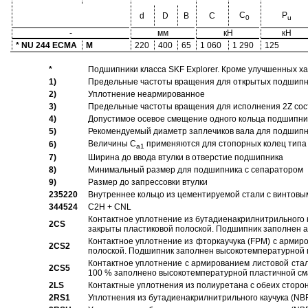
C
P
d
D
B
C
0
u
-
мм
кН
кН
* NU 244 ECMA
M
220
400
65
1 060
1 290
125
*
Подшипники класса SKF Explorer. Кроме улучшенных х
1)
Предельные частоты вращения для открытых подшипник
2)
Уплотнение неармированное
3)
Предельные частоты вращения для исполнения 2Z сос
4)
Допустимое осевое смещение одного кольца подшипник
5)
Рекомендуемый диаметр заплечиков вала для подшипни
Величины C
применяются для стопорных колец типа 
6)
a1
7)
Ширина до ввода втулки в отверстие подшипника
8)
Минимальный размер для подшипника с сепаратором
9)
Размер до запрессовки втулки
235220
Внутреннее кольцо из цементируемой стали с винтовы
344524
C2H + CNL
Контактное уплотнение из бутадиенакрилнитрильного к
2CS
закрыты пластиковой полоской. Подшипник заполнен 
Контактное уплотнение из фторкаучука (FPM) с армир
2CS2
полоской. Подшипник заполнен высокотемпературной 
Контактное уплотнение с армированием листовой стал
2CS5
100 % заполнено высокотемпературной пластичной см
2LS
Контактные уплотнения из полиуретана с обеих сторо
2RS1
Уплотнения из бутадиенакрилнитрильного каучука (NB