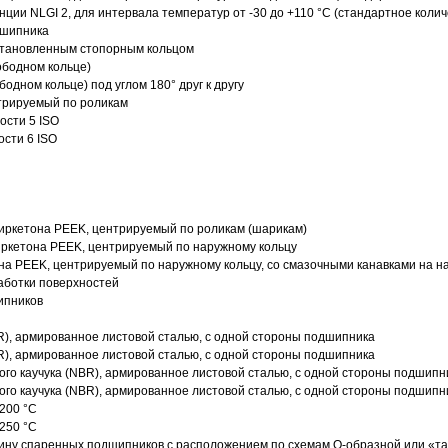
нции NLGI 2, для интервала температур от -30 до +110 °C (стандартное колич
дшипника
установленным стопорным кольцом
ободном кольце)
одном кольце) под углом 180° друг к другу
трируемый по роликам
ости 5 ISO
ости 6 ISO
иркетона PEEK, центрируемый по роликам (шарикам)
ркетона PEEK, центрируемый по наружному кольцу
а PEEK, центрируемый по наружному кольцу, со смазочными канавками на н
аботки поверхностей
ипников
R), армированное листовой сталью, с одной стороны подшипника
R), армированное листовой сталью, с одной стороны подшипника
го каучука (NBR), армированное листовой сталью, с одной стороны подшипн
го каучука (NBR), армированное листовой сталью, с одной стороны подшипн
200 °C
250 °C
ину спаренных подшипников с расположением по схемам О-образной или «т