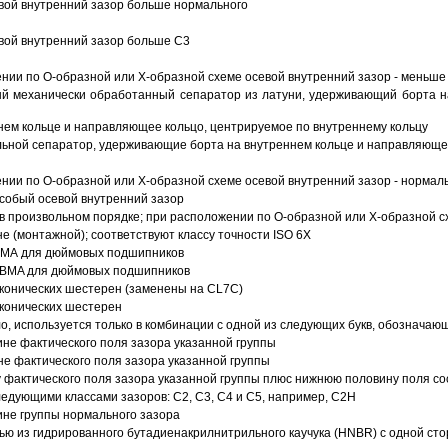
вой внутренний зазор больше нормального
вой внутренний зазор больше C3
ии по О-образной или Х-образной схеме осевой внутренний зазор - меньше
й механически обработанный сепаратор из латуни, удерживающий борта н
ем кольце и направляющее кольцо, центрируемое по внутреннему кольцу
ьной сепаратор, удерживающие борта на внутреннем кольце и направляющее
ии по О-образной или Х-образной схеме осевой внутренний зазор - нормал
собый осевой внутренний зазор
в произвольном порядке; при расположении по О-образной или Х-образной сх
 (монтажной); соответствуют классу точности ISO 6X
АВМА для дюймовых подшипников
 ABMA для дюймовых подшипников
 конических шестерен (заменены на CL7C)
 конических шестерен
о, используется только в комбинации с одной из следующих букв, обозначаю
ине фактического поля зазора указанной группы
не фактического поля зазора указанной группы
 фактического поля зазора указанной группы плюс нижнюю половину поля со
ледующими классами зазоров: С2, C3, С4 и С5, например, С2Н
ине группы нормального зазора
ью из гидрированного бутадиенакрилнитрильного каучука (HNBR) с одной ст