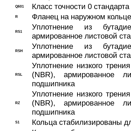
Класс точности 0 стандар
Q601
Фланец на наружном кольц
R
Уплотнение из бутадие
RS1
армированное листовой ста
Уплотнение из бутадие
RSH
армированное листовой ста
Уплотнение низкого трения
(NBR), армированное л
RSL
подшипника
Уплотнение низкого трения
(NBR), армированное л
RZ
подшипника
Кольца стабилизированы дл
S1