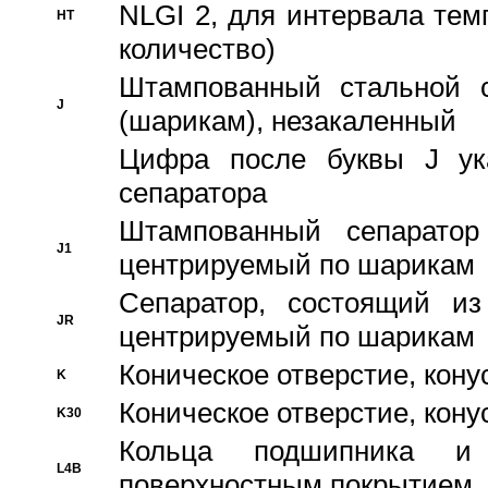
NLGI 2, для интервала темп
HT
количество)
Штампованный стальной с
J
(шарикам), незакаленный
Цифра после буквы J ука
сепаратора
Штампованный сепаратор
J1
центрируемый по шарикам
Сепаратор, состоящий из
JR
центрируемый по шарикам
Коническое отверстие, кону
K
Коническое отверстие, кону
K30
Кольца подшипника и
L4B
поверхностным покрытием