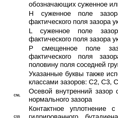
обозначающих суженное ил
H суженное поле зазора
фактического поля зазора у
L суженное поле зазор
фактического поля зазора у
P смещенное поле заз
фактического поля заз
половину поля соседней гр
Указанные буквы также ис
классами зазоров: С2, C3, 
Осевой внутренний зазор 
CNL
нормального зазора
Контактное уплотнение 
гидрированного бутадиен
CS5