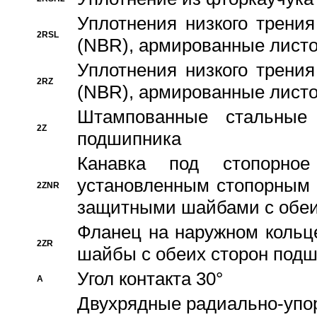
Уплотнения низкого трения
2RSL
(NBR), армированные листо
Уплотнения низкого трения
2RZ
(NBR), армированные листо
Штампованные стальные
2Z
подшипника
Канавка под стопорно
установленным стопорным
2ZNR
защитными шайбами с обеи
Фланец на наружном кольц
2ZR
шайбы с обеих сторон под
Угол контакта 30°
A
Двухрядные радиально-упо