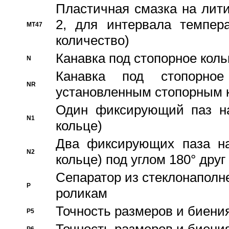
Пластичная смазка на лити
2, для интервала темпера
MT47
количество)
Канавка под стопорное кол
N
Канавка под стопорно
NR
установленным стопорным 
Один фиксирующий паз на
N1
кольце)
Два фиксирующих паза на
N2
кольце) под углом 180° друг 
Cепаратор из стеклонаполн
P
роликам
Точность размеров и биения
P5