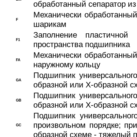
обработанный сепаратор из
Механически обработанный
F
шарикам
Заполнение пластичной
F1
пространства подшипника
Механически обработанный
FA
наружному кольцу
Подшипник универсального
GA
образной или Х-образной сх
Подшипник универсального
GB
образной или Х-образной с
Подшипник универсального
произвольном порядке; пр
GC
образной схеме - тяжелый 