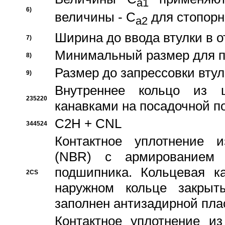
a1
6)
величины - C
для стопорн
a2
Ширина до ввода втулки в 
7)
Минимальный размер для п
8)
Размер до запрессовки втул
9)
Внутреннее кольцо из 
235220
канавками на посадочной п
C2H + CNL
344524
Контактное уплотнение и
(NBR) с армированием 
подшипника. Кольцевая к
2CS
наружном кольце закрыт
заполнен антизадирной пла
Контактное уплотнение и