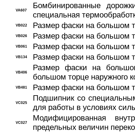
Бомбинированные дорожк
VA607
специальная термообработ
Размер фаски на большом т
VB022
Размер фаски на большом т
VB026
Размер фаски на большом т
VB061
Размер фаски на большом т
VB134
Размер фаски на большо
VB406
большом торце наружного к
Размер фаски на большом т
VB481
Подшипник со специальным
VC025
для работы в условиях сил
Модифицированная внут
VC027
предельных величин переко