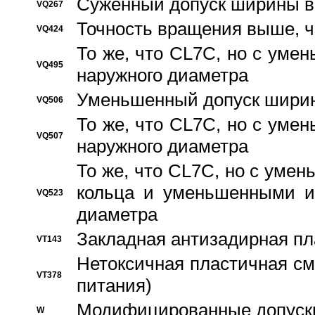
Суженный допуск ширины вн
VQ267
Точность вращения выше, 
VQ424
То же, что CL7C, но с ум
VQ495
наружного диаметра
Уменьшенный допуск ширин
VQ506
То же, что CL7C, но с ум
VQ507
наружного диаметра
То же, что CL7C, но с уме
кольца и уменьшенными и
VQ523
диаметра
Закладная антизадирная пл
VT143
Нетоксичная пластичная сма
VT378
питания)
Модифицированные допуски
W