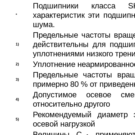
Подшипники класса S
характеристик эти подшип
*
шума.
Предельные частоты враще
действительны для подши
1)
уплотнениями низкого трени
Уплотнение неармированно
2)
Предельные частоты вращ
3)
примерно 80 % от приведен
Допустимое осевое сме
4)
относительно другого
Рекомендуемый диаметр 
5)
осевой нагрузкой
Величины C
применяют