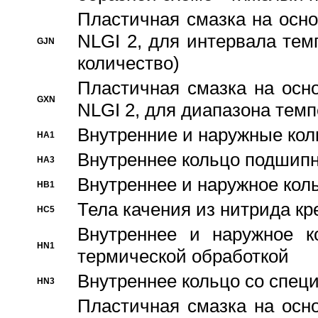
Пластичная смазка на осно
NLGI 2, для интервала темп
GJN
количество)
Пластичная смазка на осн
GXN
NLGI 2, для диапазона темп
Внутренние и наружные кол
HA1
Bнутреннее кольцо подшипн
HA3
Bнутреннее и наружное коль
HB1
Тела качения из нитрида к
HC5
Bнутреннее и наружное к
HN1
термической обработкой
Внутреннее кольцо со спец
HN3
Пластичная смазка на осн