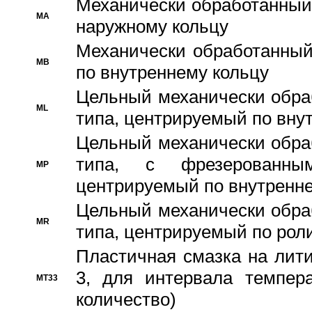
Механически обработанный
MA
наружному кольцу
Механически обработанный
MB
по внутреннему кольцу
Цельный механически обра
ML
типа, центрируемый по вну
Цельный механически обра
типа, с фрезерованны
MP
центрируемый по внутренне
Цельный механически обра
MR
типа, центрируемый по рол
Пластичная смазка на лити
3, для интервала темпера
MT33
количество)