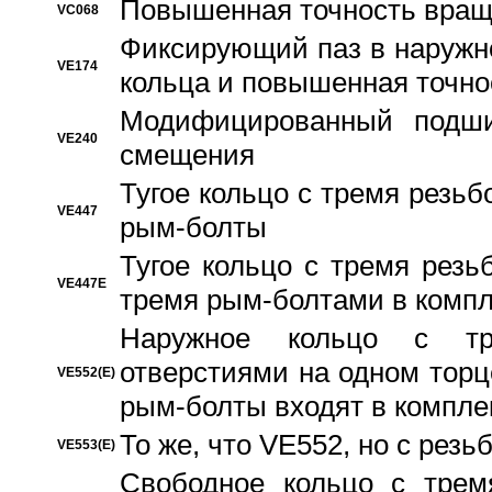
Повышенная точность вращ
VC068
Фиксирующий паз в наружн
VE174
кольца и повышенная точн
Модифицированный подши
VE240
смещения
Тугое кольцо с тремя резь
VE447
рым-болты
Тугое кольцо с тремя рез
VE447E
тремя рым-болтами в компл
Наружное кольцо с тр
отверстиями на одном торце
VE552(E)
рым-болты входят в компле
То же, что VE552, но с рез
VE553(E)
Свободное кольцо с трем