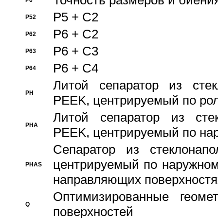
Точность размеров и биения
P6
P5 + C2
P52
P6 + C2
P62
P6 + C3
P63
P6 + C4
P64
Литой сепаратор из стек
PH
PEEK, центрируемый по ро
Литой сепаратор из стек
PHA
PEEK, центрируемый по на
Сепаратор из стеклонапо
центрируемый по наружном
PHAS
направляющих поверхностя
Оптимизированные геомет
Q
поверхностей