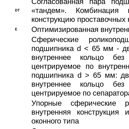
Согласованная пара под
«тандем». Комбинация
DT
конструкцию проставочных 
Оптимизированная внутрен
E
Сферические роликопод
подшипника d < 65 мм - дв
внутреннее кольцо без
центрируемое по внутренн
подшипника d > 65 мм: дв
внутреннее кольцо без
центрируемое по сепарато
Упорные сферические ро
внутренняя конструкция 
оконного типа