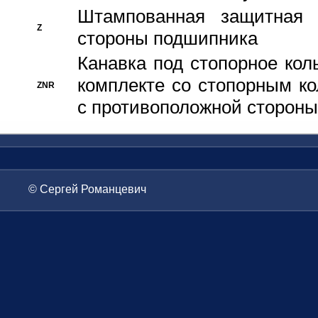
Штампованная защитная
Z
стороны подшипника
Канавка под стопорное кол
комплекте со стопорным к
ZNR
с противоположной стороны
© Сергей Романцевич