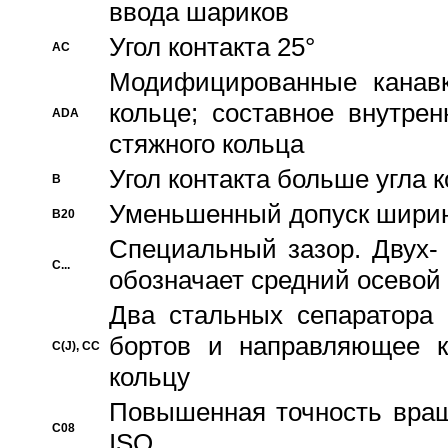
ввода шариков
Угол контакта 25°
AC
Модифицированные канавк
кольце; составное внутре
ADA
стяжного кольца
Угол контакта больше угла 
B
Уменьшенный допуск шири
B20
Специальный зазор. Двух-
C...
обозначает средний осевой
Два стальных сепаратора 
бортов и направляющее к
C(J), CC
кольцу
Повышенная точность враще
C08
ISO