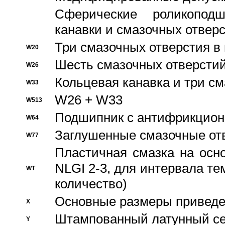
Сферические роликопод
канавки и смазочных отвер
Три смазочных отверстия в
W20
Шесть смазочных отверстий
W26
Кольцевая канавка и три с
W33
W26 + W33
W513
Подшипник с антифрикционн
W64
Заглушенные смазочные от
W77
Пластичная смазка на осн
NLGI 2-3, для интервала те
WT
количество)
Основные размеры приведен
X
Штампованный латунный се
Y