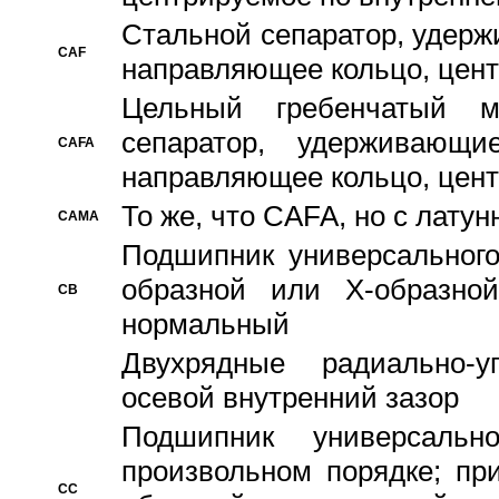
Стальной сепаратор, удерж
CAF
направляющее кольцо, цент
Цельный гребенчатый м
сепаратор, удерживающ
CAFA
направляющее кольцо, цент
То же, что CAFA, но с лату
CAMA
Подшипник универсального
образной или Х-образно
CB
нормальный
Двухрядные радиально-
осевой внутренний зазор
Подшипник универсальн
произвольном порядке; пр
CC