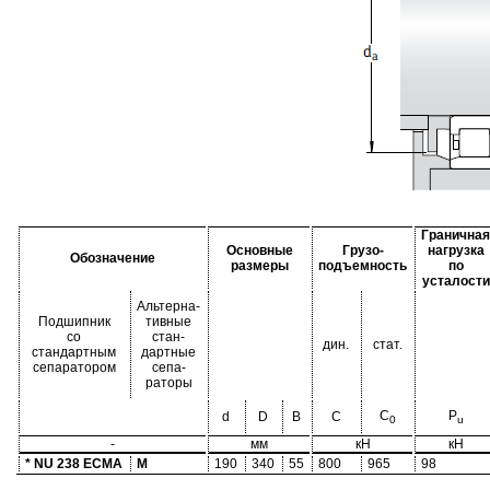
Граничная
Основные
Грузо-
нагрузка
Обозначение
размеры
подъемность
по
усталости
Альтерна-
Подшипник
тивные
со
стан-
дин.
стат.
стандартным
дартные
сепаратором
сепа-
раторы
C
P
d
D
B
C
0
u
-
мм
кН
кН
* NU 238 ECMA
M
190
340
55
800
965
98