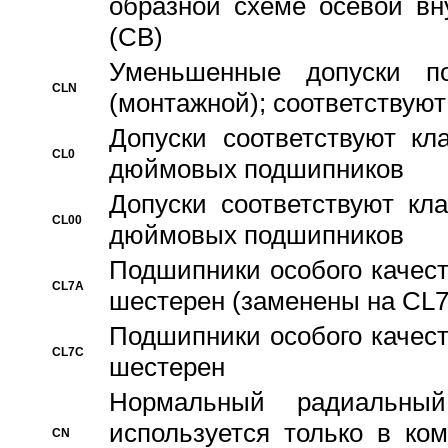
образной схеме осевой вн
(CB)
Уменьшенные допуски 
CLN
(монтажной); соответствуют
Допуски соответствуют кл
CL0
дюймовых подшипников
Допуски соответствуют кл
CL00
дюймовых подшипников
Подшипники особого качест
CL7A
шестерен (заменены на CL
Подшипники особого качест
CL7C
шестерен
Hормальный радиальный
используется только в ко
CN