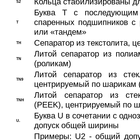
Кольца стабилизированы дл
S2
Буква T с последующим
спаренных подшипников с 
T
или «тандем»
Сепаратор из текстолита, 
TH
Литой сепаратор из полиа
TN
(роликам)
Литой сепаратор из стекл
TN9
центрируемый по шарикам 
Литой сепаратор из стек
TNH
(PEEK), центрируемый по 
Буква U в сочетании с одн
U.
допуск общей ширины
Примеры: U2 - общий допу