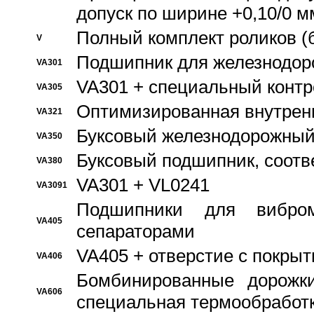
допуск по ширине +0,10/0 м
Полный комплект роликов (
V
Подшипник для железнодор
VA301
VA301 + специальный контр
VA305
Оптимизированная внутрен
VA321
Буксовый железнодорожный
VA350
Буксовый подшипник, соотв
VA380
VA301 + VL0241
VA3091
Подшипники для вибром
VA405
сепараторами
VA405 + отверстие с покры
VA406
Бомбинированные дорожк
VA606
специальная термообработ