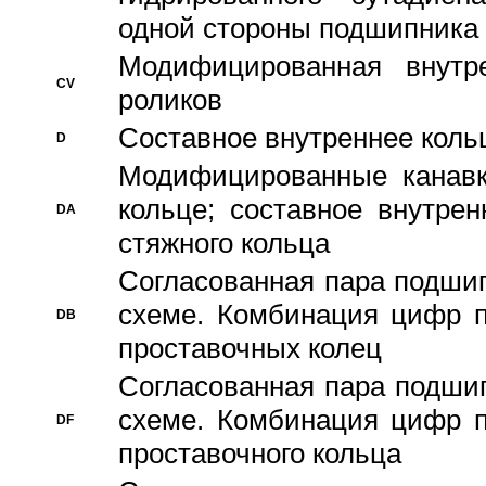
одной стороны подшипника
Модифицированная внутре
CV
роликов
Составное внутреннее кольц
D
Модифицированные канавк
кольце; составное внутре
DA
стяжного кольца
Согласованная пара подши
схеме. Комбинация цифр п
DB
проставочных колец
Согласованная пара подши
схеме. Комбинация цифр п
DF
проставочного кольца