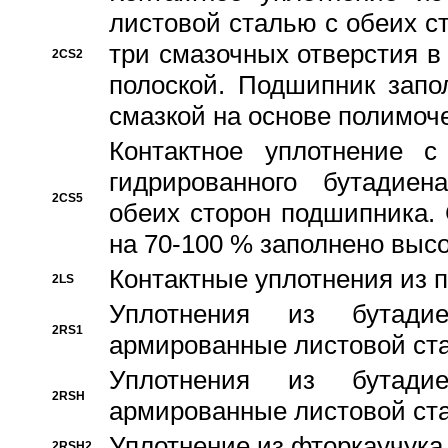
листовой сталью с обеих с
три смазочных отверстия в
2CS2
полоской. Подшипник запо
смазкой на основе полимо
Контактное уплотнение 
гидрированного бутадиен
2CS5
обеих сторон подшипника.
на 70-100 % заполнено выс
Контактные уплотнения из 
2LS
Уплотнения из бутадие
2RS1
армированные листовой ста
Уплотнения из бутадие
2RSH
армированные листовой ста
Уплотнение из фторкаучука
2RSH2