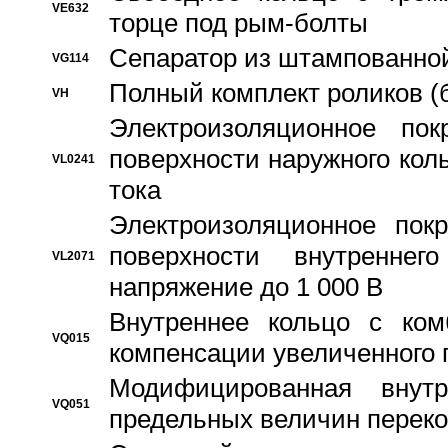
VE632
торце под рым-болты
Сепаратор из штампованной
VG114
Полный комплект роликов (
VH
Электроизоляционное по
поверхности наружного коль
VL0241
тока
Электроизоляционное пок
поверхности внутреннег
VL2071
напряжение до 1 000 В
Bнутреннее кольцо с ком
VQ015
компенсации увеличенного 
Модифицированная внут
VQ051
предельных величин переко