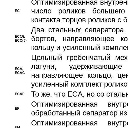
Oптимизированная внутренн
число роликов большего
EC
контакта торцов роликов с 
Два стальных сепаратора 
бортов, направляющее ко
EC(J),
ECC(J)
кольцу и усиленный компле
Цельный гребенчатый мех
латуни, удерживающи
ECA,
ECAC
направляющее кольцо, цен
усиленный комплект ролико
То же, что ECA, но со стал
ECAF
Оптимизированная внут
EF
обработанный сепаратор из
Оптимизированная внут
EM