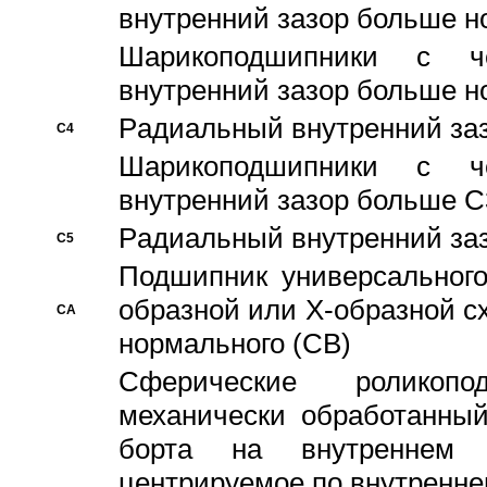
внутренний зазор больше н
Шарикоподшипники с че
внутренний зазор больше н
Pадиальный внутренний за
C4
Шарикоподшипники с че
внутренний зазор больше C
Pадиальный внутренний за
C5
Подшипник универсального
образной или Х-образной с
CA
нормального (CB)
Сферические роликопо
механически обработанный
борта на внутреннем 
центрируемое по внутренне