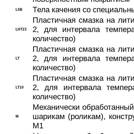
Тела качения со специаль
L5B
Пластичная смазка на лити
2, для интервала темпера
LHT23
количество)
Пластичная смазка на лити
2, для интервала темпера
LT
количество)
Пластичная смазка на лити
2, для интервала темпер
LT10
количество)
Механически обработанный 
шарикам (роликам), констр
M
M1