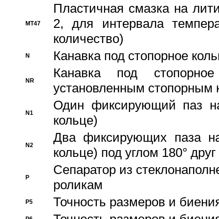
Пластичная смазка на лити
2, для интервала темпера
MT47
количество)
Канавка под стопорное кол
N
Канавка под стопорно
NR
установленным стопорным 
Один фиксирующий паз на
N1
кольце)
Два фиксирующих паза на
N2
кольце) под углом 180° друг 
Cепаратор из стеклонаполн
P
роликам
Точность размеров и биения
P5