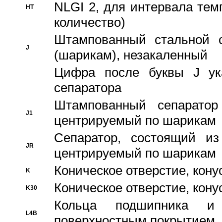
NLGI 2, для интервала темп
HT
количество)
Штампованный стальной с
J
(шарикам), незакаленный
Цифра после буквы J ука
сепаратора
Штампованный сепаратор
J1
центрируемый по шарикам
Сепаратор, состоящий из
JR
центрируемый по шарикам
Коническое отверстие, кону
K
Коническое отверстие, кону
K30
Кольца подшипника и
L4B
поверхностным покрытием