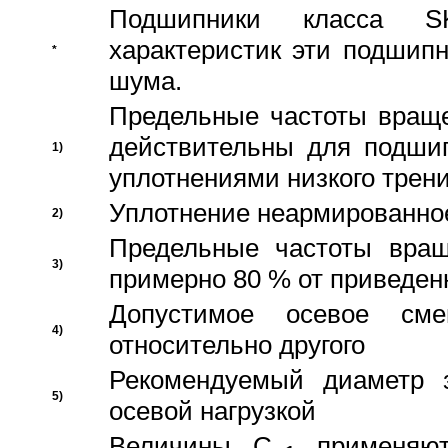
Подшипники класса S
характеристик эти подшип
*
шума.
Предельные частоты враще
действительны для подши
1)
уплотнениями низкого трени
Уплотнение неармированно
2)
Предельные частоты вращ
3)
примерно 80 % от приведен
Допустимое осевое сме
4)
относительно другого
Рекомендуемый диаметр 
5)
осевой нагрузкой
Величины C
применяют