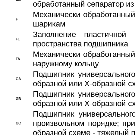
обработанный сепаратор из
Механически обработанный
F
шарикам
Заполнение пластичной
F1
пространства подшипника
Механически обработанный
FA
наружному кольцу
Подшипник универсального
GA
образной или Х-образной сх
Подшипник универсального
GB
образной или Х-образной с
Подшипник универсального
произвольном порядке; пр
GC
образной схеме - тяжелый 