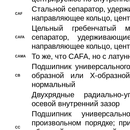
Стальной сепаратор, удерж
CAF
направляющее кольцо, цент
Цельный гребенчатый м
сепаратор, удерживающ
CAFA
направляющее кольцо, цент
То же, что CAFA, но с лату
CAMA
Подшипник универсального
образной или Х-образно
CB
нормальный
Двухрядные радиально-
осевой внутренний зазор
Подшипник универсальн
произвольном порядке; пр
CC