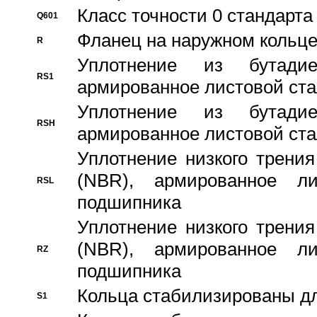
Класс точности 0 стандар
Q601
Фланец на наружном кольц
R
Уплотнение из бутадие
RS1
армированное листовой ста
Уплотнение из бутадие
RSH
армированное листовой ста
Уплотнение низкого трения
(NBR), армированное л
RSL
подшипника
Уплотнение низкого трения
(NBR), армированное л
RZ
подшипника
Кольца стабилизированы дл
S1