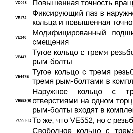
Повышенная точность вращ
VC068
Фиксирующий паз в наружн
VE174
кольца и повышенная точн
Модифицированный подши
VE240
смещения
Тугое кольцо с тремя резь
VE447
рым-болты
Тугое кольцо с тремя рез
VE447E
тремя рым-болтами в компл
Наружное кольцо с тр
отверстиями на одном торце
VE552(E)
рым-болты входят в компле
То же, что VE552, но с рез
VE553(E)
Свободное кольцо с трем