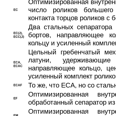
Oптимизированная внутренн
число роликов большего
EC
контакта торцов роликов с 
Два стальных сепаратора 
бортов, направляющее ко
EC(J),
ECC(J)
кольцу и усиленный компле
Цельный гребенчатый мех
латуни, удерживающи
ECA,
ECAC
направляющее кольцо, цен
усиленный комплект ролико
То же, что ECA, но со стал
ECAF
Оптимизированная внут
EF
обработанный сепаратор из
Оптимизированная внут
EM