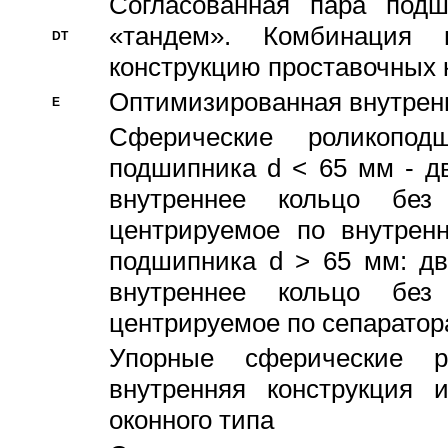
Согласованная пара под
«тандем». Комбинация
DT
конструкцию проставочных 
Оптимизированная внутрен
E
Сферические роликопод
подшипника d < 65 мм - дв
внутреннее кольцо без
центрируемое по внутренн
подшипника d > 65 мм: дв
внутреннее кольцо без
центрируемое по сепарато
Упорные сферические ро
внутренняя конструкция 
оконного типа