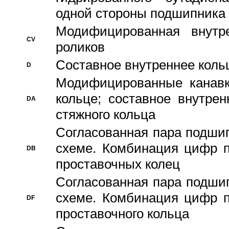
одной стороны подшипника
Модифицированная внутре
CV
роликов
Составное внутреннее кольц
D
Модифицированные канавк
кольце; составное внутре
DA
стяжного кольца
Согласованная пара подши
схеме. Комбинация цифр п
DB
проставочных колец
Согласованная пара подши
схеме. Комбинация цифр п
DF
проставочного кольца