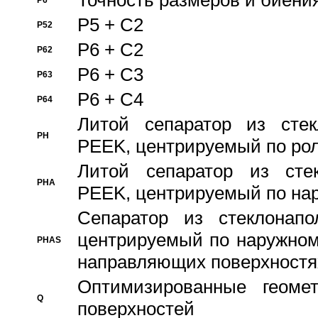
Точность размеров и биения
P6
P5 + C2
P52
P6 + C2
P62
P6 + C3
P63
P6 + C4
P64
Литой сепаратор из стек
PH
PEEK, центрируемый по ро
Литой сепаратор из стек
PHA
PEEK, центрируемый по на
Сепаратор из стеклонапо
центрируемый по наружном
PHAS
направляющих поверхностя
Оптимизированные геомет
Q
поверхностей