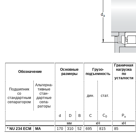
Граничная
Основные
Грузо-
нагрузка
Обозначение
размеры
подъемность
по
усталости
Альтерна-
Подшипник
тивные
со
стан-
дин.
стат.
стандартным
дартные
сепаратором
сепа-
раторы
C
P
d
D
B
C
0
u
-
мм
кН
кН
* NU 234 ECM
MA
170
310
52
695
815
85