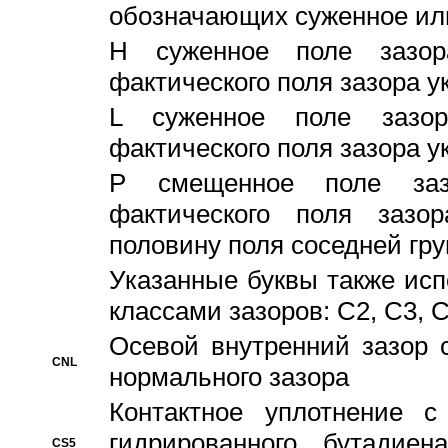
обозначающих суженное ил
H суженное поле зазора
фактического поля зазора у
L суженное поле зазор
фактического поля зазора у
P смещенное поле заз
фактического поля заз
половину поля соседней гр
Указанные буквы также ис
классами зазоров: С2, C3, 
Осевой внутренний зазор 
CNL
нормального зазора
Контактное уплотнение 
гидрированного бутадиен
CS5