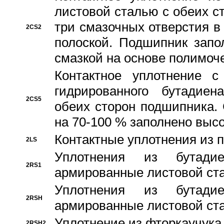
листовой сталью с обеих с
три смазочных отверстия в
2CS2
полоской. Подшипник запо
смазкой на основе полимо
Контактное уплотнение 
гидрированного бутадиен
2CS5
обеих сторон подшипника.
на 70-100 % заполнено выс
Контактные уплотнения из 
2LS
Уплотнения из бутадие
2RS1
армированные листовой ста
Уплотнения из бутадие
2RSH
армированные листовой ста
Уплотнение из фторкаучука
2RSH2