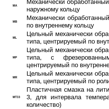
Механически обработанный
MA
наружному кольцу
Механически обработанный
MB
по внутреннему кольцу
Цельный механически обра
ML
типа, центрируемый по вну
Цельный механически обра
типа, с фрезерованны
MP
центрируемый по внутренне
Цельный механически обра
MR
типа, центрируемый по рол
Пластичная смазка на лити
3, для интервала темпера
MT33
количество)