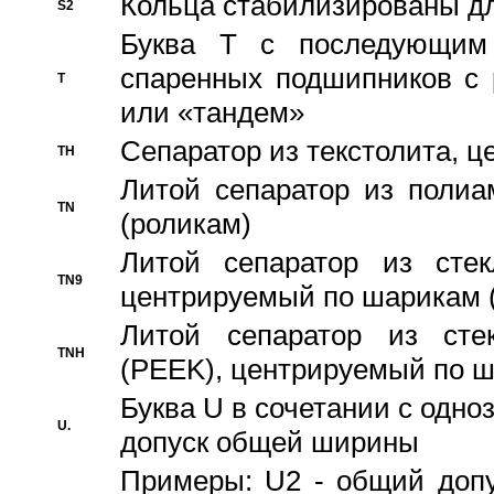
Кольца стабилизированы дл
S2
Буква T с последующим
спаренных подшипников с 
T
или «тандем»
Сепаратор из текстолита, 
TH
Литой сепаратор из полиа
TN
(роликам)
Литой сепаратор из стекл
TN9
центрируемый по шарикам 
Литой сепаратор из стек
TNH
(PEEK), центрируемый по 
Буква U в сочетании с одн
U.
допуск общей ширины
Примеры: U2 - общий допу