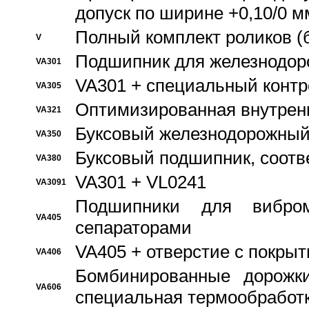
допуск по ширине +0,10/0 м
Полный комплект роликов (
V
Подшипник для железнодор
VA301
VA301 + специальный контр
VA305
Оптимизированная внутрен
VA321
Буксовый железнодорожный
VA350
Буксовый подшипник, соотв
VA380
VA301 + VL0241
VA3091
Подшипники для вибром
VA405
сепараторами
VA405 + отверстие с покры
VA406
Бомбинированные дорожк
VA606
специальная термообработ