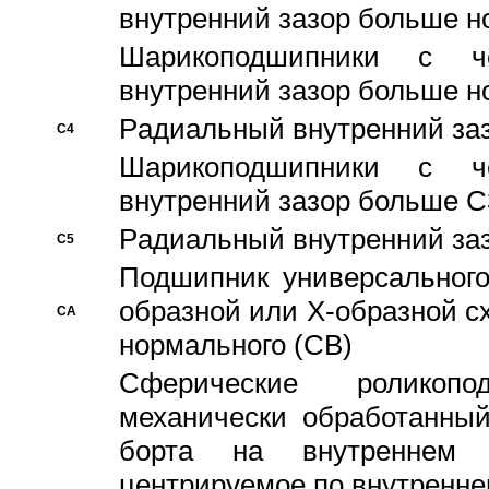
внутренний зазор больше н
Шарикоподшипники с че
внутренний зазор больше н
Pадиальный внутренний за
C4
Шарикоподшипники с че
внутренний зазор больше C
Pадиальный внутренний за
C5
Подшипник универсального
образной или Х-образной с
CA
нормального (CB)
Сферические роликопо
механически обработанный
борта на внутреннем 
центрируемое по внутренне