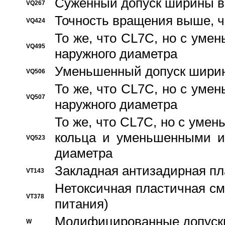
Суженный допуск ширины вн
VQ267
Точность вращения выше, 
VQ424
То же, что CL7C, но с ум
VQ495
наружного диаметра
Уменьшенный допуск ширин
VQ506
То же, что CL7C, но с ум
VQ507
наружного диаметра
То же, что CL7C, но с уме
кольца и уменьшенными и
VQ523
диаметра
Закладная антизадирная пл
VT143
Нетоксичная пластичная сма
VT378
питания)
Модифицированные допуски
W