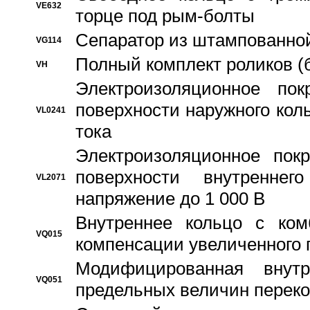
VE632
торце под рым-болты
Сепаратор из штампованной
VG114
Полный комплект роликов (
VH
Электроизоляционное по
поверхности наружного коль
VL0241
тока
Электроизоляционное пок
поверхности внутреннег
VL2071
напряжение до 1 000 В
Bнутреннее кольцо с ком
VQ015
компенсации увеличенного 
Модифицированная внут
VQ051
предельных величин переко