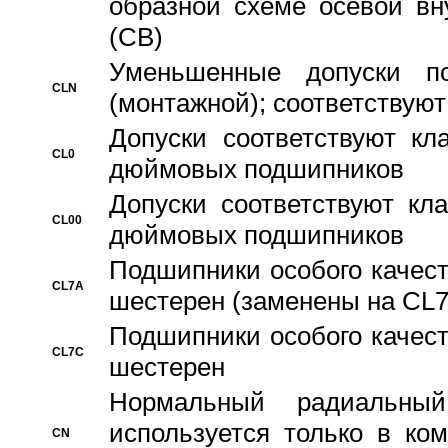
образной схеме осевой вн
(CB)
Уменьшенные допуски 
CLN
(монтажной); соответствуют
Допуски соответствуют кл
CL0
дюймовых подшипников
Допуски соответствуют кл
CL00
дюймовых подшипников
Подшипники особого качест
CL7A
шестерен (заменены на CL
Подшипники особого качест
CL7C
шестерен
Hормальный радиальный
используется только в ко
CN