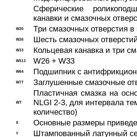
Сферические роликопод
канавки и смазочных отвер
Три смазочных отверстия в
W20
Шесть смазочных отверстий
W26
Кольцевая канавка и три с
W33
W26 + W33
W513
Подшипник с антифрикционн
W64
Заглушенные смазочные от
W77
Пластичная смазка на осн
NLGI 2-3, для интервала те
WT
количество)
Основные размеры приведен
X
Штампованный латунный се
Y