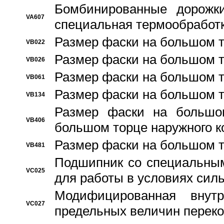
Бомбинированные дорожк
VA607
специальная термообработ
Размер фаски на большом т
VB022
Размер фаски на большом т
VB026
Размер фаски на большом т
VB061
Размер фаски на большом т
VB134
Размер фаски на большо
VB406
большом торце наружного к
Размер фаски на большом т
VB481
Подшипник со специальным
VC025
для работы в условиях сил
Модифицированная внут
VC027
предельных величин переко