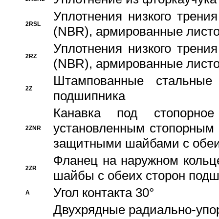
Уплотнения низкого трения
2RSL
(NBR), армированные листо
Уплотнения низкого трения
2RZ
(NBR), армированные листо
Штампованные стальные
2Z
подшипника
Канавка под стопорно
установленным стопорным
2ZNR
защитными шайбами с обеи
Фланец на наружном кольц
2ZR
шайбы с обеих сторон под
Угол контакта 30°
A
Двухрядные радиально-упо