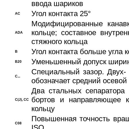
ввода шариков
Угол контакта 25°
AC
Модифицированные канавк
кольце; составное внутре
ADA
стяжного кольца
Угол контакта больше угла 
B
Уменьшенный допуск шири
B20
Специальный зазор. Двух-
C...
обозначает средний осевой
Два стальных сепаратора 
бортов и направляющее к
C(J), CC
кольцу
Повышенная точность враще
C08
ISO