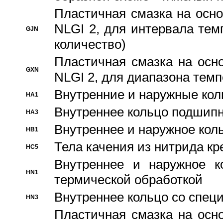
Пластичная смазка на осно
NLGI 2, для интервала темп
GJN
количество)
Пластичная смазка на осн
GXN
NLGI 2, для диапазона темп
Внутренние и наружные кол
HA1
Bнутреннее кольцо подшипн
HA3
Bнутреннее и наружное коль
HB1
Тела качения из нитрида к
HC5
Bнутреннее и наружное к
HN1
термической обработкой
Внутреннее кольцо со спец
HN3
Пластичная смазка на осн