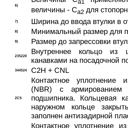
a1
6)
величины - C
для стопорн
a2
Ширина до ввода втулки в 
7)
Минимальный размер для п
8)
Размер до запрессовки втул
9)
Внутреннее кольцо из 
235220
канавками на посадочной п
C2H + CNL
344524
Контактное уплотнение и
(NBR) с армированием 
подшипника. Кольцевая к
2CS
наружном кольце закрыт
заполнен антизадирной пла
Контактное уплотнение и