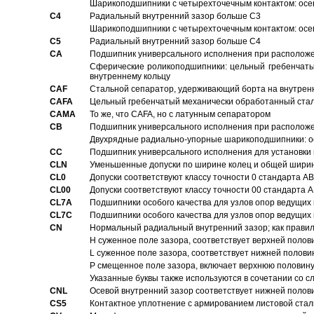
Шарикоподшипники с четырехточечным контактом: осе
C4
Pадиальный внутренний зазор больше C3
Шарикоподшипники с четырехточечным контактом: осе
C5
Pадиальный внутренний зазор больше C4
CA
Подшипник универсального исполнения при расположен
Сферические роликоподшипники: цельный гребенчаты
внутреннему кольцу
CAF
Стальной сепаратор, удерживающий борта на внутренн
CAFA
Цельный гребенчатый механически обработанный стал
CAMA
То же, что CAFA, но с латунным сепаратором
CB
Подшипник универсального исполнения при расположен
Двухрядные радиально-упорные шарикоподшипники: о
CC
Подшипник универсального исполнения для установки 
CLN
Уменьшенные допуски по ширине колец и общей ширине
CL0
Допуски соответствуют классу точности 0 стандарта 
CL00
Допуски соответствуют классу точности 00 стандарта
CL7A
Подшипники особого качества для узлов опор ведущих
CL7C
Подшипники особого качества для узлов опор ведущих
CN
Hормальный радиальный внутренний зазор; как правил
H суженное поле зазора, соответствует верхней полов
L суженное поле зазора, соответствует нижней полови
P смещенное поле зазора, включает верхнюю половину
Указанные буквы также используются в сочетании со с
CNL
Осевой внутренний зазор соответствует нижней полов
CS5
Контактное уплотнение с армированием листовой стал