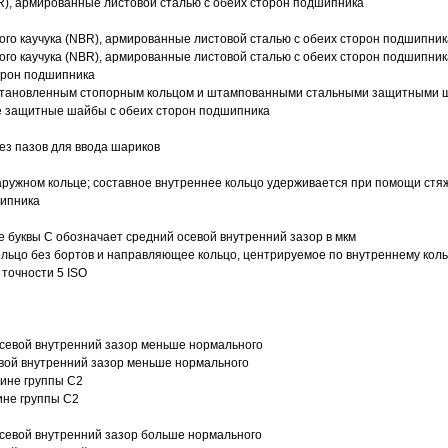
R), армированные листовой сталью с обеих сторон подшипника
ого каучука (NBR), армированные листовой сталью с обеих сторон подшипник
ого каучука (NBR), армированные листовой сталью с обеих сторон подшипник
орон подшипника
 установленным стопорным кольцом и штампованными стальными защитными 
е защитные шайбы с обеих сторон подшипника
з пазов для ввода шариков
ружном кольце; составное внутреннее кольцо удерживается при помощи стяж
шипника
е буквы С обозначает средний осевой внутренний зазор в мкм
ольцо без бортов и направляющее кольцо, центрируемое по внутреннему кол
точности 5 ISO
севой внутренний зазор меньше нормального
вой внутренний зазор меньше нормального
вине группы C2
ине группы C2
евой внутренний зазор больше нормального