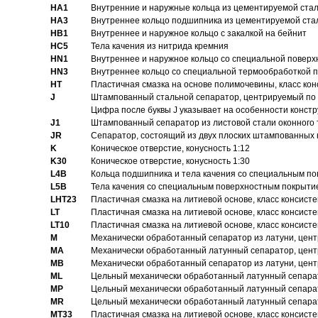
HA1
Внутренние и наружные кольца из цементируемой ста
HA3
Bнутреннее кольцо подшипника из цементируемой ста
HB1
Bнутреннее и наружное кольцо с закалкой на бейнит
HC5
Тела качения из нитрида кремния
HN1
Bнутреннее и наружное кольцо со специальной поверх
HN3
Внутреннее кольцо со специальной термообработкой 
HT
Пластичная смазка на основе полимочевины, класс конс
J
Штампованный стальной сепаратор, центрируемый по 
Цифра после буквы J указывает на особенности конст
J1
Штампованный сепаратор из листовой стали оконного
JR
Сепаратор, состоящий из двух плоских штампованных
K
Коническое отверстие, конусность 1:12
K30
Коническое отверстие, конусность 1:30
L4B
Кольца подшипника и тела качения со специальным п
L5B
Тела качения со специальным поверхностным покрыти
LHT23
Пластичная смазка на литиевой основе, класс консисте
LT
Пластичная смазка на литиевой основе, класс консисте
LT10
Пластичная смазка на литиевой основе, класс консисте
M
Механически обработанный сепаратор из латуни, цент
MA
Механически обработанный латунный сепаратор, цент
MB
Механически обработанный сепаратор из латуни, цент
ML
Цельный механически обработанный латунный сепарат
MP
Цельный механически обработанный латунный сепарат
MR
Цельный механически обработанный латунный сепарат
MT33
Пластичная смазка на литиевой основе, класс консисте