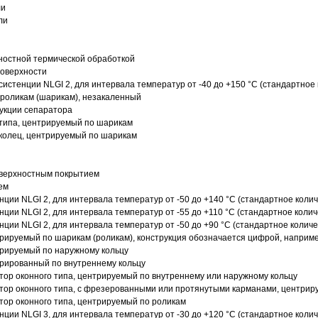
ли
ли
ностной термической обработкой
поверхности
истенции NLGI 2, для интервала температур от -40 до +150 °C (стандартное 
роликам (шарикам), незакаленный
рукции сепаратора
 типа, центрируемый по шарикам
 колец, центрируемый по шарикам
оверхностным покрытием
ем
нции NLGI 2, для интервала температур от -50 до +140 °C (стандартное колич
нции NLGI 2, для интервала температур от -55 до +110 °C (стандартное колич
нции NLGI 2, для интервала температур от -50 до +90 °C (стандартное количе
рируемый по шарикам (роликам), конструкция обозначается цифрой, наприме
рируемый по наружному кольцу
рированный по внутреннему кольцу
ор оконного типа, центрируемый по внутреннему или наружному кольцу
ор оконного типа, с фрезерованными или протянутыми карманами, центриру
ор оконного типа, центрируемый по роликам
нции NLGI 3, для интервала температур от -30 до +120 °C (стандартное колич