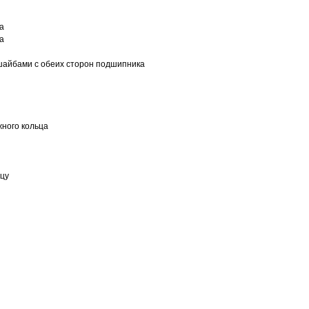
а
а
шайбами с обеих сторон подшипника
ного кольца
ьцу