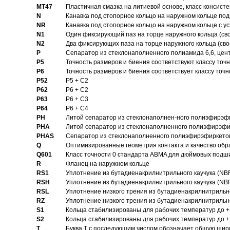
MT47
Пластичная смазка на литиевой основе, класс консисте
N
Канавка под стопорное кольцо на наружном кольце по
NR
Канавка под стопорное кольцо на наружном кольце с 
N1
Один фиксирующий паз на торце наружного кольца (св
N2
Два фиксирующих паза на торце наружного кольца (своб
P
Cепаратор из стеклонаполненного полиамида 6,6, цен
P5
Точность размеров и биения соответствуют классу точн
P6
Точность размеров и биения соответствует классу точн
P52
P5 + C2
P62
P6 + C2
P63
P6 + C3
P64
P6 + C4
PH
Литой сепаратор из стеклонаполнен-ного полиэфирэф
PHA
Литой сепаратор из стеклонаполненного полиэфирэфи
PHAS
Сепаратор из стеклонаполненного полиэфирэфиркетон
Q
Оптимизированные геометрия контакта и качество обр
Q601
Класс точности 0 стандарта ABMA для дюймовых подш
R
Фланец на наружном кольце
RS1
Уплотнение из бутадиенакрилнитрильного каучука (NB
RSH
Уплотнение из бутадиенакрилнитрильного каучука (NB
RSL
Уплотнение низкого трения из бутадиенакрилнитрильно
RZ
Уплотнение низкого трения из бутадиенакрилнитрильно
S1
Кольца стабилизированы для рабочих температур до +
S2
Кольца стабилизированы для рабочих температур до +
T
Буква T с последующим числом обозначает общую шир