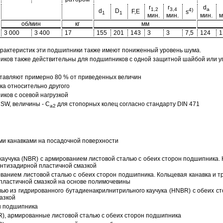
r
r
d
1,2
3,4
a
4)
d
D
F,E
s
1
1
мин.
мин.
мин.
м
об/мин
кг
мм
3 000
3 400
17
155
201
143
3
3
7,5
124
1
арактеристик эти подшипники также имеют пониженный уровень шума.
ов также действительны для подшипников с одной защитной шайбой или упл
тавляют примерно 80 % от приведенных величин
а относительно другого
ков с осевой нагрузкой
SW, величины - C
для стопорных колец согласно стандарту DIN 471
a2
ми канавками на посадочной поверхности
аучука (NBR) с армированием листовой сталью с обеих сторон подшипника. 
антизадирной пластичной смазкой
ованием листовой сталью с обеих сторон подшипника. Кольцевая канавка и т
пластичной смазкой на основе полимочевины
ью из гидрированного бутадиенакрилнитрильного каучука (HNBR) с обеих с
азкой
н подшипника
R), армированные листовой сталью с обеих сторон подшипника