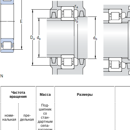
Частота
Масса
Размеры
вращения
Под-
шипник
со
номи-
пре-
стан-
нальная
дельная
дартным
сепа-
ратором