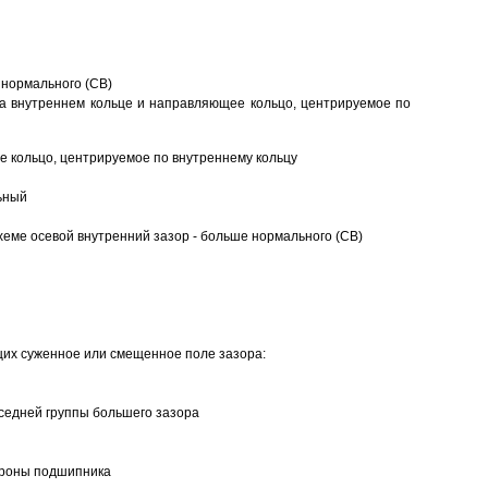
 нормального (CB)
а внутреннем кольце и направляющее кольцо, центрируемое по
 кольцо, центрируемое по внутреннему кольцу
ьный
еме осевой внутренний зазор - больше нормального (CB)
щих суженное или смещенное поле зазора:
седней группы большего зазора
ороны подшипника