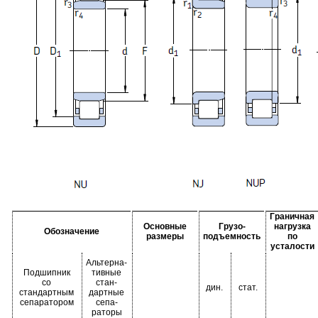
Граничная
Основные
Грузо-
нагрузка
Обозначение
размеры
подъемность
по
усталости
Альтерна-
Подшипник
тивные
со
стан-
дин.
стат.
стандартным
дартные
сепаратором
сепа-
раторы