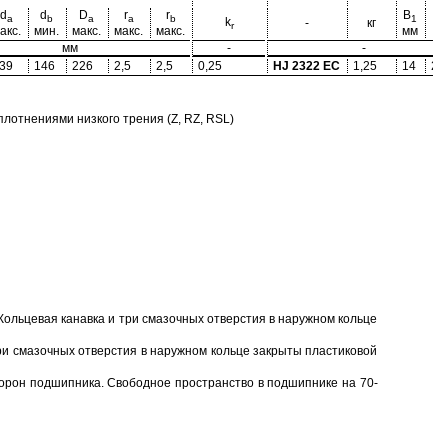
d
d
D
r
r
B
B
a
b
a
a
b
1
k
-
кг
r
акс.
мин.
макс.
макс.
макс.
мм
м
мм
-
-
39
146
226
2,5
2,5
0,25
HJ 2322 EC
1,25
14
26
отнениями низкого трения (Z, RZ, RSL)
Кольцевая канавка и три смазочных отверстия в наружном кольце
ри смазочных отверстия в наружном кольце закрыты пластиковой
торон подшипника. Свободное пространство в подшипнике на 70-