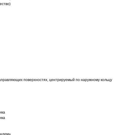
ество)
аправляющих поверхностях, центрируемый по наружному кольцу
ика
ика
андем»