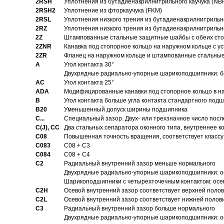
2RSH
Уплотнения из бутадиенакрилнитрильного каучука (NB
2RSH2
Уплотнение из фторкаучука (FKM)
2RSL
Уплотнения низкого трения из бутадиенакрилнитрильн
2RZ
Уплотнения низкого трения из бутадиенакрилнитрильн
2Z
Штампованные стальные защитные шайбы с обеих ст
2ZNR
Канавка под стопорное кольцо на наружном кольце с
2ZR
Фланец на наружном кольце и штампованные стальны
A
Угол контакта 30°
Двухрядные радиально-упорные шарикоподшипники: бе
AC
Угол контакта 25°
ADA
Модифицированные канавки под стопорное кольцо в на
B
Угол контакта больше угла контакта стандартного под
B20
Уменьшенный допуск ширины подшипника
C...
Специальный зазор. Двух- или трехзначное число посл
C(J), CC
Два стальных сепаратора оконного типа, внутреннее к
C08
Повышенная точность вращения, соответствует классу 
C083
C08 + C3
C084
C08 + C4
C2
Pадиальный внутренний зазор меньше нормального
Двухрядные радиально-упорные шарикоподшипники: о
Шарикоподшипники с четырехточечным контактом: осе
C2H
Осевой внутренний зазор соответствует верхней поло
C2L
Осевой внутренний зазор соответствует нижней полов
C3
Pадиальный внутренний зазор больше нормального
Двухрядные радиально-упорные шарикоподшипники: ос