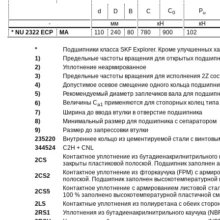
C
P
d
D
B
C
0
u
-
мм
кН
кН
* NU 2322 ECP
MA
110
240
80
780
900
102
*
Подшипники класса SKF Explorer. Кроме улучшенных х
1)
Предельные частоты вращения для открытых подшипник
2)
Уплотнение неармированное
3)
Предельные частоты вращения для исполнения 2Z сос
4)
Допустимое осевое смещение одного кольца подшипник
5)
Рекомендуемый диаметр заплечиков вала для подшипни
Величины C
применяются для стопорных колец типа 
6)
a1
7)
Ширина до ввода втулки в отверстие подшипника
8)
Минимальный размер для подшипника с сепаратором
9)
Размер до запрессовки втулки
235220
Внутреннее кольцо из цементируемой стали с винтовы
344524
C2H + CNL
Контактное уплотнение из бутадиенакрилнитрильного к
2CS
закрыты пластиковой полоской. Подшипник заполнен 
Контактное уплотнение из фторкаучука (FPM) с армир
2CS2
полоской. Подшипник заполнен высокотемпературной 
Контактное уплотнение с армированием листовой стал
2CS5
100 % заполнено высокотемпературной пластичной см
2LS
Контактные уплотнения из полиуретана с обеих сторо
2RS1
Уплотнения из бутадиенакрилнитрильного каучука (NB