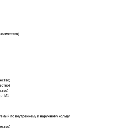
количество)
ество)
ество)
ство)
р, M1
емый по внутреннему и наружному кольцу
ество)