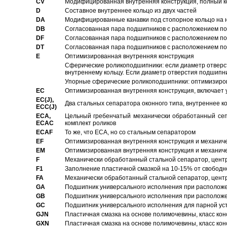
CV
Модифицированная внутренняя конструкция, полный к
D
Составное внутреннее кольцо из двух частей
DA
Модифицированные канавки под стопорное кольцо на н
DB
Согласованная пара подшипников с расположением по 
DF
Согласованная пара подшипников с расположением по 
DT
Согласованная пара подшипников с расположением по 
E
Оптимизированная внутренняя конструкция
Сферические роликоподшипники: если диаметр отверст
внутреннему кольцу. Если диаметр отверстия подшипни
Упорные сферические роликоподшипники: оптимизиров
EC
Oптимизированная внутренняя конструкция, включает 
EC(J),
Два стальных сепаратора оконного типа, внутреннее к
ECC(J)
ECA,
Цельный гребенчатый механически обработанный сеп
ECAC
комплект роликов
ECAF
То же, что ECA, но со стальным сепаратором
EF
Оптимизированная внутренняя конструкция и механич
EM
Оптимизированная внутренняя конструкция и механич
F
Механически обработанный стальной сепаратор, цен
F1
Заполнение пластичной смазкой на 10-15% от свободн
FA
Механически обработанный стальной сепаратор, цент
GA
Подшипник универсального исполнения при расположен
GB
Подшипник универсального исполнения при расположен
GC
Подшипник универсального исполнения для парной уст
GJN
Пластичная смазка на основе полимочевины, класс конс
GXN
Пластичная смазка на основе полимочевины, класс конс