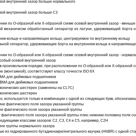
вой внутренний зазор больше нормального
вой внутренний зазор больше C3
ии по О-образной или Х-образной схеме осевой внутренний зазор - меньше
й механически обработанный сепаратор из латуни, удерживающий борта н
ем кольце и направляющее кольцо, центрируемое по внутреннему кольцу
ьной сепаратор, удерживающие борта на внутреннем кольце и направляющее
ии по О-образной или Х-образной схеме осевой внутренний зазор - нормал
собый осевой внутренний зазор
в произвольном порядке; при расположении по О-образной или Х-образной сх
 (монтажной); соответствуют классу точности ISO 6X
АВМА для дюймовых подшипников
 ABMA для дюймовых подшипников
 конических шестерен (заменены на CL7C)
 конических шестерен
о, используется только в комбинации с одной из следующих букв, обозначаю
ине фактического поля зазора указанной группы
не фактического поля зазора указанной группы
 фактического поля зазора указанной группы плюс нижнюю половину поля со
ледующими классами зазоров: С2, C3, С4 и С5, например, С2Н
ине группы нормального зазора
ью из гидрированного бутадиенакрилнитрильного каучука (HNBR) с одной ст