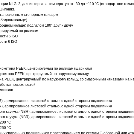
нции NLGI 2, для интервала температур от -30 до +110 °C (стандартное колич
дшипника
установленным стопорным кольцом
ободном кольце)
одном кольце) под углом 180° друг к другу
трируемый по роликам
ости 5 ISO
ости 6 ISO
иркетона PEEK, центрируемый по роликам (шарикам)
ркетона PEEK, центрируемый по наружному кольцу
а PEEK, центрируемый по наружному кольцу, со смазочными канавками на н
аботки поверхностей
ипников
R), армированное листовой сталью, с одной стороны подшипника
R), армированное листовой сталью, с одной стороны подшипника
го каучука (NBR), армированное листовой сталью, с одной стороны подшипн
го каучука (NBR), армированное листовой сталью, с одной стороны подшипн
200 °C
250 °C
ину спаренных подшипников с расположением по схемам О-образной или «т