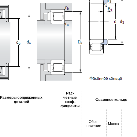
Рас-
Размеры сопряженных
четные
Фасонное кольцо
деталей
коэф-
фициенты
Обоз-
Масса
-
-
начение