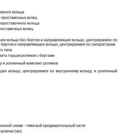
яжного кольца
 проставочных колец
проставочного кольца
роставочных колец
нее кольцо без бортов и направляющее кольцо, центрируемое по
ез бортов и направляющее кольцо, центрируемое по сепараторам
о типа
кта торцов роликов с бортами
у и усиленный комплект роликов
ее кольцо, центрируемое по внутреннему кольцу, и усиленный
разной схеме - тяжелый предварительный натяг
 количество)