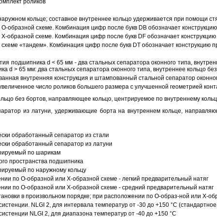
омплект роликов
аружном кольце; составное внутреннее кольцо удерживается при помощи ст
О-образной схеме. Комбинация цифр после букв DB обозначает конструкцию
Х-образной схеме. Комбинация цифр после букв DF обозначает конструкцию 
схеме «тандем». Комбинация цифр после букв DT обозначает конструкцию п
ия подшипника d < 65 мм - два стальных сепаратора оконного типа, внутрен
ка d > 65 мм: два стальных сепаратора оконного типа, внутреннее кольцо б
анная внутренняя конструкция и штампованный стальной сепаратор оконног
увеличенное число роликов большего размера с улучшенной геометрией конта
ольцо без бортов, направляющее кольцо, центрируемое по внутреннему кольц
аратор из латуни, удерживающие борта на внутреннем кольце, направляющ
ески обработанный сепаратор из стали
ески обработанный сепаратор из латуни
трируемый по шарикам
ого пространства подшипника
рируемый по наружному кольцу
ии по О-образной или Х-образной схеме - легкий предварительный натяг
ии по О-образной или Х-образной схеме - средний предварительный натяг
ановки в произвольном порядке; при расположении по О-образ-ной или Х-об
истенции. NLGI 2, для интервала температур от -30 до +150 °C (стандартное
истенции NLGI 2, для диапазона температур от -40 до +150 °C