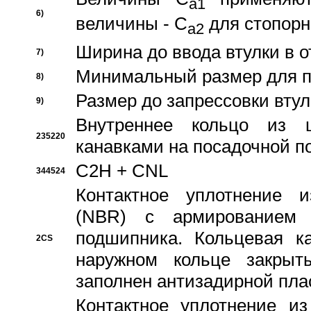
a1
6)
величины - C
для стопорн
a2
Ширина до ввода втулки в 
7)
Минимальный размер для п
8)
Размер до запрессовки втул
9)
Внутреннее кольцо из 
235220
канавками на посадочной п
C2H + CNL
344524
Контактное уплотнение и
(NBR) с армированием 
подшипника. Кольцевая к
2CS
наружном кольце закрыт
заполнен антизадирной пла
Контактное уплотнение и