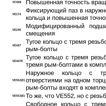
Повышенная точность вращ
VC068
Фиксирующий паз в наружн
VE174
кольца и повышенная точн
Модифицированный подши
VE240
смещения
Тугое кольцо с тремя резь
VE447
рым-болты
Тугое кольцо с тремя рез
VE447E
тремя рым-болтами в компл
Наружное кольцо с тр
отверстиями на одном торце
VE552(E)
рым-болты входят в компле
То же, что VE552, но с рез
VE553(E)
Свободное кольцо с трем