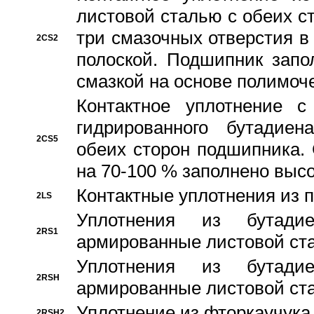
листовой сталью с обеих с
три смазочных отверстия в
2CS2
полоской. Подшипник запо
смазкой на основе полимо
Контактное уплотнение 
гидрированного бутадиен
2CS5
обеих сторон подшипника.
на 70-100 % заполнено выс
Контактные уплотнения из 
2LS
Уплотнения из бутадие
2RS1
армированные листовой ста
Уплотнения из бутадие
2RSH
армированные листовой ста
Уплотнение из фторкаучука
2RSH2