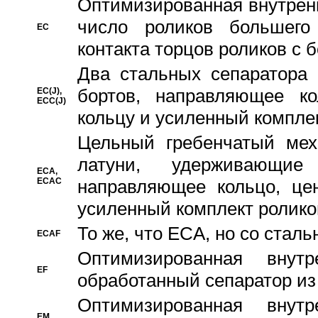
Oптимизированная внутренн
число роликов большего
EC
контакта торцов роликов с 
Два стальных сепаратора 
бортов, направляющее ко
EC(J),
ECC(J)
кольцу и усиленный компле
Цельный гребенчатый мех
латуни, удерживающи
ECA,
ECAC
направляющее кольцо, цен
усиленный комплект ролико
То же, что ECA, но со стал
ECAF
Оптимизированная внут
EF
обработанный сепаратор из
Оптимизированная внут
EM