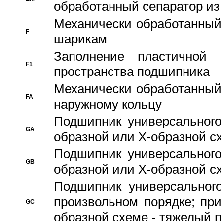
обработанный сепаратор из
Механически обработанный
F
шарикам
Заполнение пластичной
F1
пространства подшипника
Механически обработанный
FA
наружному кольцу
Подшипник универсального
GA
образной или Х-образной сх
Подшипник универсального
GB
образной или Х-образной с
Подшипник универсального
произвольном порядке; пр
GC
образной схеме - тяжелый 