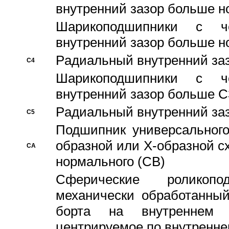
внутренний зазор больше н
Шарикоподшипники с че
внутренний зазор больше н
Pадиальный внутренний за
C4
Шарикоподшипники с че
внутренний зазор больше C
Pадиальный внутренний за
C5
Подшипник универсального
образной или Х-образной с
CA
нормального (CB)
Сферические роликопо
механически обработанный
борта на внутреннем 
центрируемое по внутренне