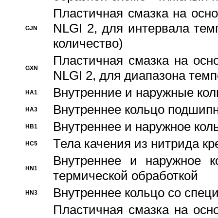
Пластичная смазка на осно
NLGI 2, для интервала темп
GJN
количество)
Пластичная смазка на осн
GXN
NLGI 2, для диапазона темп
Внутренние и наружные кол
HA1
Bнутреннее кольцо подшипн
HA3
Bнутреннее и наружное коль
HB1
Тела качения из нитрида к
HC5
Bнутреннее и наружное к
HN1
термической обработкой
Внутреннее кольцо со спец
HN3
Пластичная смазка на осн