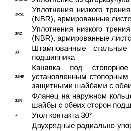
Уплотнения низкого трения
2RSL
(NBR), армированные листо
Уплотнения низкого трения
2RZ
(NBR), армированные листо
Штампованные стальные
2Z
подшипника
Канавка под стопорно
установленным стопорным
2ZNR
защитными шайбами с обеи
Фланец на наружном кольц
2ZR
шайбы с обеих сторон под
Угол контакта 30°
A
Двухрядные радиально-упо