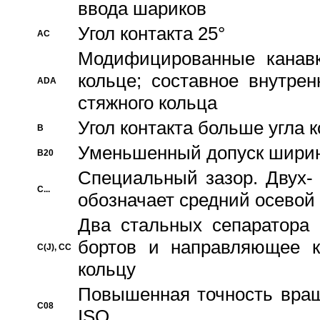
ввода шариков
Угол контакта 25°
AC
Модифицированные канавк
кольце; составное внутре
ADA
стяжного кольца
Угол контакта больше угла 
B
Уменьшенный допуск шири
B20
Специальный зазор. Двух-
C...
обозначает средний осевой
Два стальных сепаратора 
бортов и направляющее к
C(J), CC
кольцу
Повышенная точность враще
C08
ISO