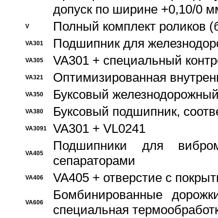
допуск по ширине +0,10/0 м
Полный комплект роликов (
V
Подшипник для железнодор
VA301
VA301 + специальный контр
VA305
Оптимизированная внутрен
VA321
Буксовый железнодорожный
VA350
Буксовый подшипник, соотв
VA380
VA301 + VL0241
VA3091
Подшипники для вибром
VA405
сепараторами
VA405 + отверстие с покры
VA406
Бомбинированные дорожк
VA606
специальная термообработ