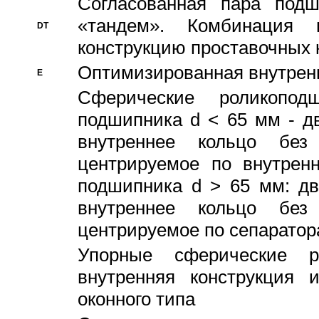
Согласованная пара под
«тандем». Комбинация
DT
конструкцию проставочных 
Оптимизированная внутрен
E
Сферические роликопод
подшипника d < 65 мм - дв
внутреннее кольцо без
центрируемое по внутренн
подшипника d > 65 мм: дв
внутреннее кольцо без
центрируемое по сепарато
Упорные сферические ро
внутренняя конструкция 
оконного типа