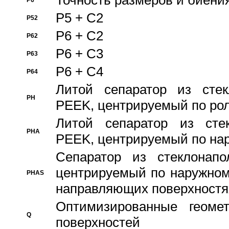
Точность размеров и биения
P6
P5 + C2
P52
P6 + C2
P62
P6 + C3
P63
P6 + C4
P64
Литой сепаратор из стек
PH
PEEK, центрируемый по ро
Литой сепаратор из стек
PHA
PEEK, центрируемый по на
Сепаратор из стеклонапо
центрируемый по наружном
PHAS
направляющих поверхностя
Оптимизированные геомет
Q
поверхностей