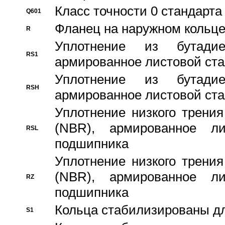
Класс точности 0 стандар
Q601
Фланец на наружном кольц
R
Уплотнение из бутадие
RS1
армированное листовой ста
Уплотнение из бутадие
RSH
армированное листовой ста
Уплотнение низкого трения
(NBR), армированное л
RSL
подшипника
Уплотнение низкого трения
(NBR), армированное л
RZ
подшипника
Кольца стабилизированы дл
S1