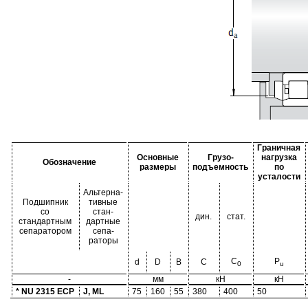
Граничная
Основные
Грузо-
нагрузка
Обозначение
размеры
подъемность
по
усталости
Альтерна-
Подшипник
тивные
со
стан-
дин.
стат.
стандартным
дартные
сепаратором
сепа-
раторы
C
P
d
D
B
C
0
u
-
мм
кН
кН
* NU 2315 ECP
J, ML
75
160
55
380
400
50