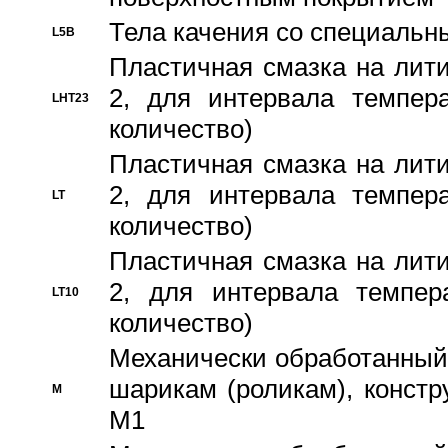
Тела качения со специаль
L5B
Пластичная смазка на лити
2, для интервала темпера
LHT23
количество)
Пластичная смазка на лити
2, для интервала темпера
LT
количество)
Пластичная смазка на лити
2, для интервала темпер
LT10
количество)
Механически обработанный 
шарикам (роликам), констр
M
M1