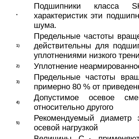
Подшипники класса S
характеристик эти подшип
*
шума.
Предельные частоты враще
действительны для подши
1)
уплотнениями низкого трени
Уплотнение неармированно
2)
Предельные частоты вращ
3)
примерно 80 % от приведен
Допустимое осевое сме
4)
относительно другого
Рекомендуемый диаметр 
5)
осевой нагрузкой
Величины C
применяют