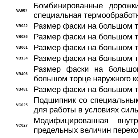
Бомбинированные дорожк
VA607
специальная термообработ
Размер фаски на большом т
VB022
Размер фаски на большом т
VB026
Размер фаски на большом т
VB061
Размер фаски на большом т
VB134
Размер фаски на большо
VB406
большом торце наружного к
Размер фаски на большом т
VB481
Подшипник со специальным
VC025
для работы в условиях сил
Модифицированная внут
VC027
предельных величин переко