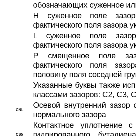
обозначающих суженное ил
H суженное поле зазора
фактического поля зазора у
L суженное поле зазор
фактического поля зазора у
P смещенное поле заз
фактического поля заз
половину поля соседней гр
Указанные буквы также ис
классами зазоров: С2, C3, 
Осевой внутренний зазор 
CNL
нормального зазора
Контактное уплотнение 
гидрированного бутадиен
CS5