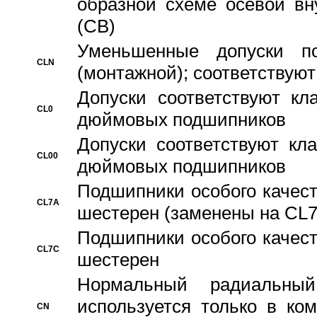
образной схеме осевой вн
(CB)
Уменьшенные допуски 
CLN
(монтажной); соответствуют
Допуски соответствуют кл
CL0
дюймовых подшипников
Допуски соответствуют кл
CL00
дюймовых подшипников
Подшипники особого качест
CL7A
шестерен (заменены на CL
Подшипники особого качест
CL7C
шестерен
Hормальный радиальный
используется только в ко
CN