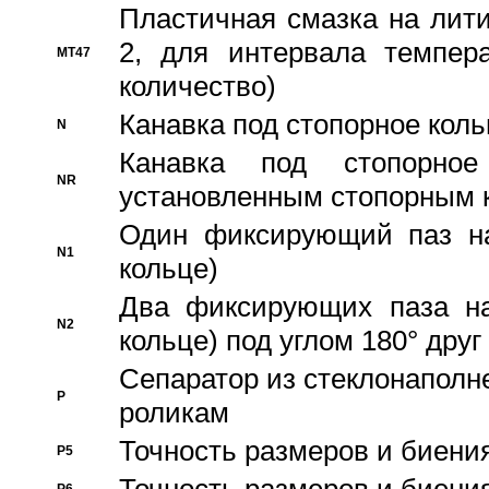
Пластичная смазка на лити
2, для интервала темпера
MT47
количество)
Канавка под стопорное кол
N
Канавка под стопорно
NR
установленным стопорным 
Один фиксирующий паз на
N1
кольце)
Два фиксирующих паза на
N2
кольце) под углом 180° друг 
Cепаратор из стеклонаполн
P
роликам
Точность размеров и биения
P5