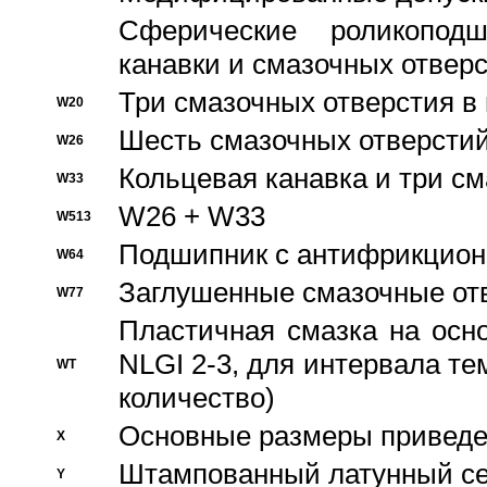
Сферические роликопод
канавки и смазочных отвер
Три смазочных отверстия в
W20
Шесть смазочных отверстий
W26
Кольцевая канавка и три с
W33
W26 + W33
W513
Подшипник с антифрикционн
W64
Заглушенные смазочные от
W77
Пластичная смазка на осн
NLGI 2-3, для интервала те
WT
количество)
Основные размеры приведен
X
Штампованный латунный се
Y