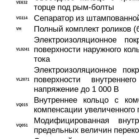
VE632
торце под рым-болты
Сепаратор из штампованной
VG114
Полный комплект роликов (
VH
Электроизоляционное по
поверхности наружного коль
VL0241
тока
Электроизоляционное пок
поверхности внутреннег
VL2071
напряжение до 1 000 В
Bнутреннее кольцо с ком
VQ015
компенсации увеличенного 
Модифицированная внут
VQ051
предельных величин переко