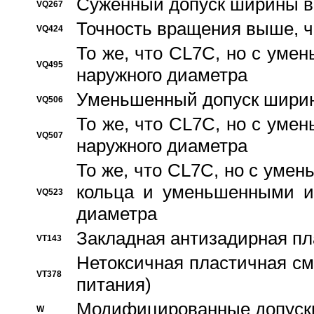
Суженный допуск ширины вн
VQ267
Точность вращения выше, 
VQ424
То же, что CL7C, но с ум
VQ495
наружного диаметра
Уменьшенный допуск ширин
VQ506
То же, что CL7C, но с ум
VQ507
наружного диаметра
То же, что CL7C, но с уме
кольца и уменьшенными и
VQ523
диаметра
Закладная антизадирная пл
VT143
Нетоксичная пластичная сма
VT378
питания)
Модифицированные допуски
W