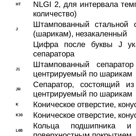
NLGI 2, для интервала темп
HT
количество)
Штампованный стальной с
J
(шарикам), незакаленный
Цифра после буквы J ука
сепаратора
Штампованный сепаратор
J1
центрируемый по шарикам
Сепаратор, состоящий из
JR
центрируемый по шарикам
Коническое отверстие, кону
K
Коническое отверстие, кону
K30
Кольца подшипника и
L4B
поверхностным покрытием