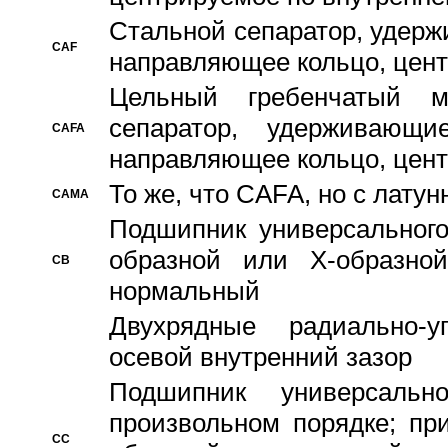
Стальной сепаратор, удерж
CAF
направляющее кольцо, цент
Цельный гребенчатый м
сепаратор, удерживающ
CAFA
направляющее кольцо, цент
То же, что CAFA, но с лату
CAMA
Подшипник универсального
образной или Х-образно
CB
нормальный
Двухрядные радиально-
осевой внутренний зазор
Подшипник универсальн
произвольном порядке; пр
CC