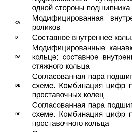
одной стороны подшипника
Модифицированная внутре
CV
роликов
Составное внутреннее кольц
D
Модифицированные канавк
кольце; составное внутре
DA
стяжного кольца
Согласованная пара подши
схеме. Комбинация цифр п
DB
проставочных колец
Согласованная пара подши
схеме. Комбинация цифр п
DF
проставочного кольца