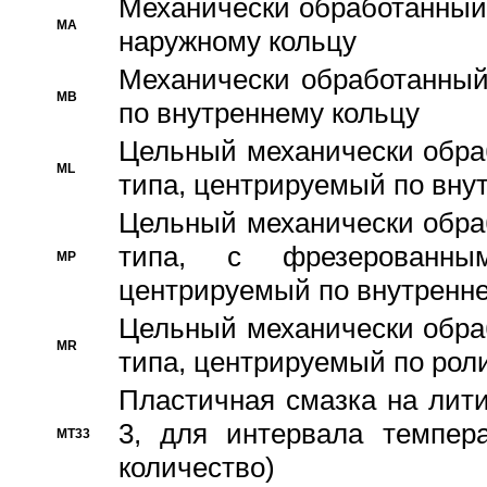
Механически обработанный
MA
наружному кольцу
Механически обработанный
MB
по внутреннему кольцу
Цельный механически обра
ML
типа, центрируемый по вну
Цельный механически обра
типа, с фрезерованны
MP
центрируемый по внутренне
Цельный механически обра
MR
типа, центрируемый по рол
Пластичная смазка на лити
3, для интервала темпера
MT33
количество)