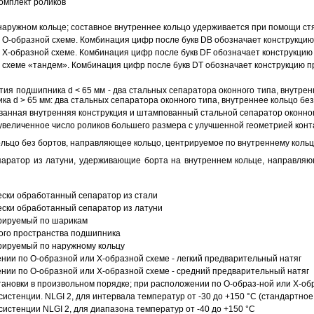
омплект роликов
аружном кольце; составное внутреннее кольцо удерживается при помощи ст
О-образной схеме. Комбинация цифр после букв DB обозначает конструкцию
Х-образной схеме. Комбинация цифр после букв DF обозначает конструкцию 
схеме «тандем». Комбинация цифр после букв DT обозначает конструкцию п
ия подшипника d < 65 мм - два стальных сепаратора оконного типа, внутрен
ка d > 65 мм: два стальных сепаратора оконного типа, внутреннее кольцо б
анная внутренняя конструкция и штампованный стальной сепаратор оконног
увеличенное число роликов большего размера с улучшенной геометрией конта
ольцо без бортов, направляющее кольцо, центрируемое по внутреннему кольц
аратор из латуни, удерживающие борта на внутреннем кольце, направляющ
ески обработанный сепаратор из стали
ески обработанный сепаратор из латуни
трируемый по шарикам
ого пространства подшипника
рируемый по наружному кольцу
ии по О-образной или Х-образной схеме - легкий предварительный натяг
ии по О-образной или Х-образной схеме - средний предварительный натяг
ановки в произвольном порядке; при расположении по О-образ-ной или Х-об
истенции. NLGI 2, для интервала температур от -30 до +150 °C (стандартное
истенции NLGI 2, для диапазона температур от -40 до +150 °C