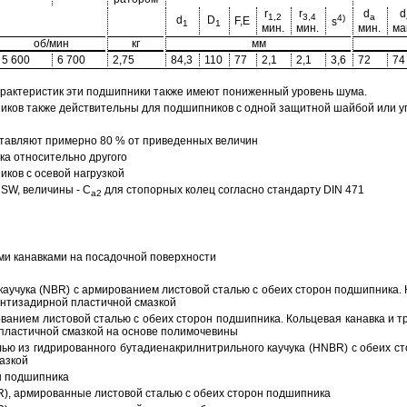
r
r
d
d
1,2
3,4
a
4)
d
D
F,E
s
1
1
мин.
мин.
мин.
ма
об/мин
кг
мм
5 600
6 700
2,75
84,3
110
77
2,1
2,1
3,6
72
74
арактеристик эти подшипники также имеют пониженный уровень шума.
ов также действительны для подшипников с одной защитной шайбой или упл
тавляют примерно 80 % от приведенных величин
а относительно другого
ков с осевой нагрузкой
SW, величины - C
для стопорных колец согласно стандарту DIN 471
a2
ми канавками на посадочной поверхности
аучука (NBR) с армированием листовой сталью с обеих сторон подшипника. 
антизадирной пластичной смазкой
ованием листовой сталью с обеих сторон подшипника. Кольцевая канавка и т
пластичной смазкой на основе полимочевины
ью из гидрированного бутадиенакрилнитрильного каучука (HNBR) с обеих с
азкой
н подшипника
R), армированные листовой сталью с обеих сторон подшипника