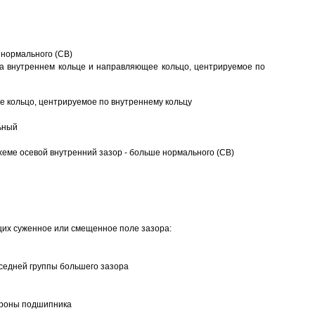
 нормального (CB)
а внутреннем кольце и направляющее кольцо, центрируемое по
 кольцо, центрируемое по внутреннему кольцу
ьный
еме осевой внутренний зазор - больше нормального (CB)
щих суженное или смещенное поле зазора:
седней группы большего зазора
ороны подшипника