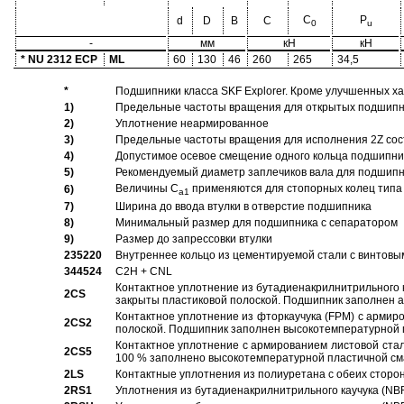
C
P
d
D
B
C
0
u
-
мм
кН
кН
* NU 2312 ECP
ML
60
130
46
260
265
34,5
*
Подшипники класса SKF Explorer. Кроме улучшенных х
1)
Предельные частоты вращения для открытых подшипник
2)
Уплотнение неармированное
3)
Предельные частоты вращения для исполнения 2Z сос
4)
Допустимое осевое смещение одного кольца подшипник
5)
Рекомендуемый диаметр заплечиков вала для подшипни
Величины C
применяются для стопорных колец типа 
6)
a1
7)
Ширина до ввода втулки в отверстие подшипника
8)
Минимальный размер для подшипника с сепаратором
9)
Размер до запрессовки втулки
235220
Внутреннее кольцо из цементируемой стали с винтовы
344524
C2H + CNL
Контактное уплотнение из бутадиенакрилнитрильного к
2CS
закрыты пластиковой полоской. Подшипник заполнен 
Контактное уплотнение из фторкаучука (FPM) с армир
2CS2
полоской. Подшипник заполнен высокотемпературной 
Контактное уплотнение с армированием листовой стал
2CS5
100 % заполнено высокотемпературной пластичной см
2LS
Контактные уплотнения из полиуретана с обеих сторо
2RS1
Уплотнения из бутадиенакрилнитрильного каучука (NB