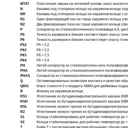
MT47
Пластичная смазка на литиевой основе, класс консисте
N
Канавка под стопорное кольцо на наружном кольце по
NR
Канавка под стопорное кольцо на наружном кольце с 
N1
Один фиксирующий паз на торце наружного кольца (св
N2
Два фиксирующих паза на торце наружного кольца (своб
P
Cепаратор из стеклонаполненного полиамида 6,6, цен
P5
Точность размеров и биения соответствуют классу точн
P6
Точность размеров и биения соответствует классу точн
P52
P5 + C2
P62
P6 + C2
P63
P6 + C3
P64
P6 + C4
PH
Литой сепаратор из стеклонаполнен-ного полиэфирэф
PHA
Литой сепаратор из стеклонаполненного полиэфирэфи
PHAS
Сепаратор из стеклонаполненного полиэфирэфиркетон
Q
Оптимизированные геометрия контакта и качество обр
Q601
Класс точности 0 стандарта ABMA для дюймовых подш
R
Фланец на наружном кольце
RS1
Уплотнение из бутадиенакрилнитрильного каучука (NB
RSH
Уплотнение из бутадиенакрилнитрильного каучука (NB
RSL
Уплотнение низкого трения из бутадиенакрилнитрильно
RZ
Уплотнение низкого трения из бутадиенакрилнитрильно
S1
Кольца стабилизированы для рабочих температур до +
S2
Кольца стабилизированы для рабочих температур до +
T
Буква T с последующим числом обозначает общую шир