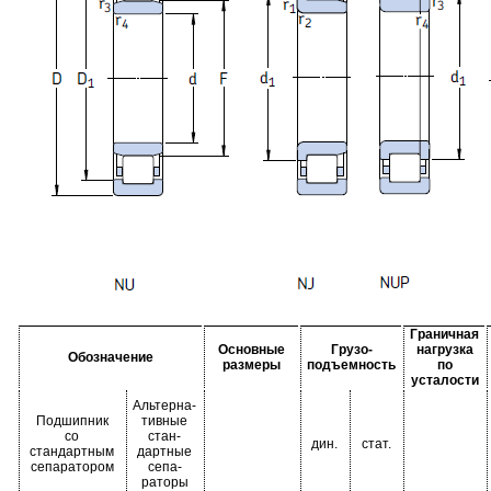
Граничная
Основные
Грузо-
нагрузка
Обозначение
размеры
подъемность
по
усталости
Альтерна-
Подшипник
тивные
со
стан-
дин.
стат.
стандартным
дартные
сепаратором
сепа-
раторы