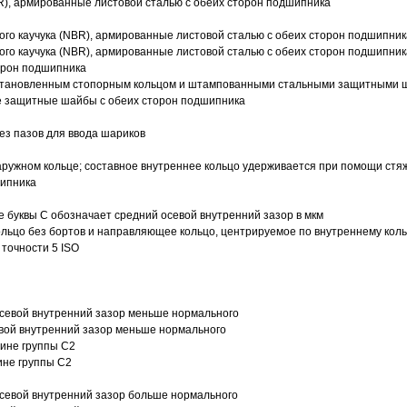
R), армированные листовой сталью с обеих сторон подшипника
ого каучука (NBR), армированные листовой сталью с обеих сторон подшипник
ого каучука (NBR), армированные листовой сталью с обеих сторон подшипник
орон подшипника
 установленным стопорным кольцом и штампованными стальными защитными 
е защитные шайбы с обеих сторон подшипника
з пазов для ввода шариков
ружном кольце; составное внутреннее кольцо удерживается при помощи стяж
шипника
е буквы С обозначает средний осевой внутренний зазор в мкм
ольцо без бортов и направляющее кольцо, центрируемое по внутреннему кол
точности 5 ISO
севой внутренний зазор меньше нормального
вой внутренний зазор меньше нормального
вине группы C2
ине группы C2
евой внутренний зазор больше нормального