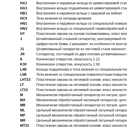
HA1
Внутренние и наружные кольца из цементируемой ста
HA3
Bнутреннее кольцо подшипника из цементируемой ста
HB1
Bнутреннее и наружное кольцо с закалкой на бейнит
HC5
Тела качения из нитрида кремния
HN1
Bнутреннее и наружное кольцо со специальной поверх
HN3
Внутреннее кольцо со специальной термообработкой 
HT
Пластичная смазка на основе полимочевины, класс конс
J
Штампованный стальной сепаратор, центрируемый по 
Цифра после буквы J указывает на особенности конст
J1
Штампованный сепаратор из листовой стали оконного
JR
Сепаратор, состоящий из двух плоских штампованных
K
Коническое отверстие, конусность 1:12
K30
Коническое отверстие, конусность 1:30
L4B
Кольца подшипника и тела качения со специальным п
L5B
Тела качения со специальным поверхностным покрыти
LHT23
Пластичная смазка на литиевой основе, класс консисте
LT
Пластичная смазка на литиевой основе, класс консисте
LT10
Пластичная смазка на литиевой основе, класс консисте
M
Механически обработанный сепаратор из латуни, цент
MA
Механически обработанный латунный сепаратор, цент
MB
Механически обработанный сепаратор из латуни, цент
ML
Цельный механически обработанный латунный сепарат
MP
Цельный механически обработанный латунный сепарат
MR
Цельный механически обработанный латунный сепарат
MT33
Пластичная смазка на литиевой основе, класс консисте