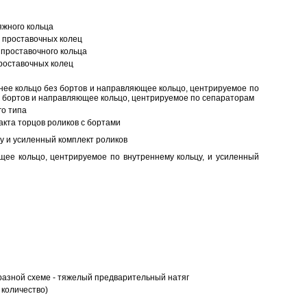
яжного кольца
 проставочных колец
проставочного кольца
роставочных колец
нее кольцо без бортов и направляющее кольцо, центрируемое по
ез бортов и направляющее кольцо, центрируемое по сепараторам
о типа
кта торцов роликов с бортами
у и усиленный комплект роликов
ее кольцо, центрируемое по внутреннему кольцу, и усиленный
разной схеме - тяжелый предварительный натяг
 количество)