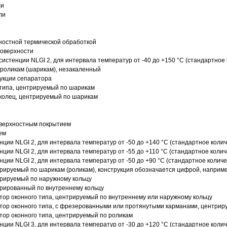
ли
ли
ностной термической обработкой
поверхности
истенции NLGI 2, для интервала температур от -40 до +150 °C (стандартное 
роликам (шарикам), незакаленный
рукции сепаратора
 типа, центрируемый по шарикам
 колец, центрируемый по шарикам
оверхностным покрытием
ем
нции NLGI 2, для интервала температур от -50 до +140 °C (стандартное колич
нции NLGI 2, для интервала температур от -55 до +110 °C (стандартное колич
нции NLGI 2, для интервала температур от -50 до +90 °C (стандартное количе
рируемый по шарикам (роликам), конструкция обозначается цифрой, наприме
рируемый по наружному кольцу
рированный по внутреннему кольцу
ор оконного типа, центрируемый по внутреннему или наружному кольцу
ор оконного типа, с фрезерованными или протянутыми карманами, центриру
ор оконного типа, центрируемый по роликам
нции NLGI 3, для интервала температур от -30 до +120 °C (стандартное колич