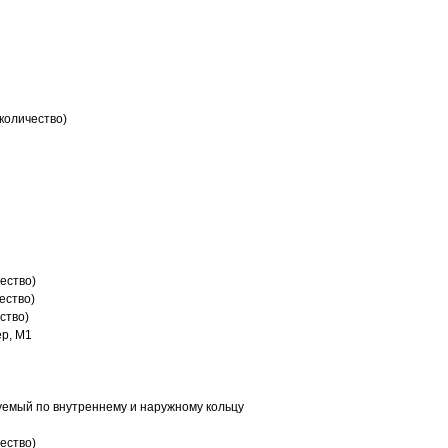
количество)
ество)
ество)
ство)
р, M1
емый по внутреннему и наружному кольцу
ество)