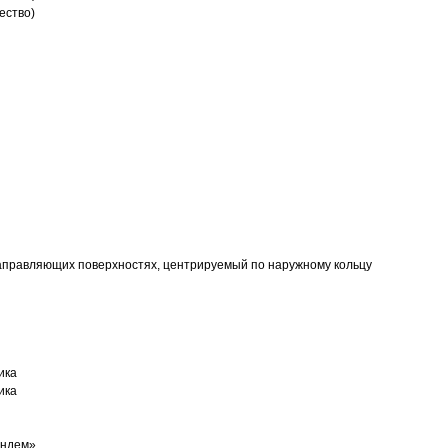
ество)
аправляющих поверхностях, центрируемый по наружному кольцу
ика
ика
андем»