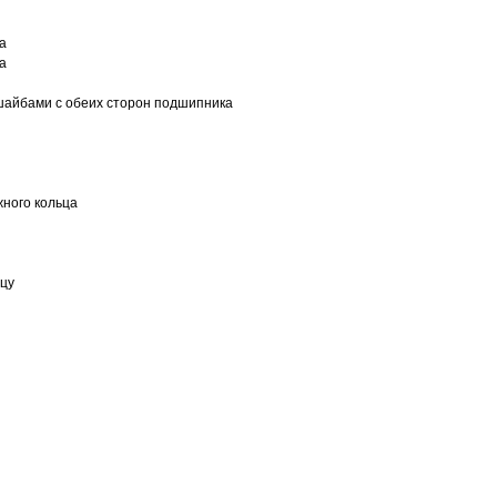
а
а
шайбами с обеих сторон подшипника
ного кольца
ьцу