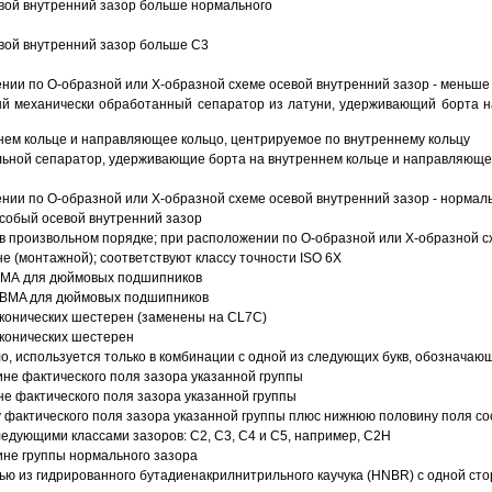
вой внутренний зазор больше нормального
вой внутренний зазор больше C3
ии по О-образной или Х-образной схеме осевой внутренний зазор - меньше
й механически обработанный сепаратор из латуни, удерживающий борта н
ем кольце и направляющее кольцо, центрируемое по внутреннему кольцу
ьной сепаратор, удерживающие борта на внутреннем кольце и направляющее
ии по О-образной или Х-образной схеме осевой внутренний зазор - нормал
собый осевой внутренний зазор
в произвольном порядке; при расположении по О-образной или Х-образной сх
 (монтажной); соответствуют классу точности ISO 6X
АВМА для дюймовых подшипников
 ABMA для дюймовых подшипников
 конических шестерен (заменены на CL7C)
 конических шестерен
о, используется только в комбинации с одной из следующих букв, обозначаю
ине фактического поля зазора указанной группы
не фактического поля зазора указанной группы
 фактического поля зазора указанной группы плюс нижнюю половину поля со
ледующими классами зазоров: С2, C3, С4 и С5, например, С2Н
ине группы нормального зазора
ью из гидрированного бутадиенакрилнитрильного каучука (HNBR) с одной ст