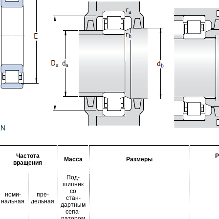
Частота
Р
Масса
Размеры
вращения
Под-
шипник
со
номи-
пре-
стан-
нальная
дельная
дартным
сепа-
ратором