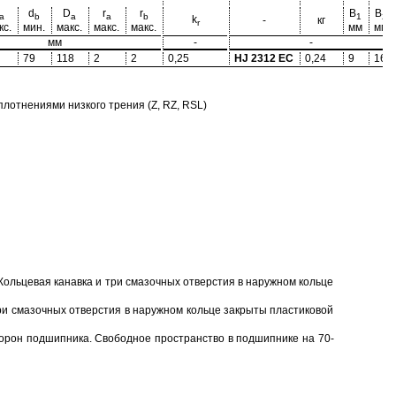
d
D
r
r
B
B
a
b
a
a
b
1
2
k
-
кг
r
кс.
мин.
макс.
макс.
макс.
мм
мм
мм
-
-
79
118
2
2
0,25
HJ 2312 EC
0,24
9
16
отнениями низкого трения (Z, RZ, RSL)
Кольцевая канавка и три смазочных отверстия в наружном кольце
ри смазочных отверстия в наружном кольце закрыты пластиковой
торон подшипника. Свободное пространство в подшипнике на 70-