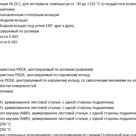
нции NLGI 2, для интервала температур от -30 до +110 °C (стандартное колич
дшипника
установленным стопорным кольцом
ободном кольце)
одном кольце) под углом 180° друг к другу
трируемый по роликам
ости 5 ISO
ости 6 ISO
иркетона PEEK, центрируемый по роликам (шарикам)
ркетона PEEK, центрируемый по наружному кольцу
а PEEK, центрируемый по наружному кольцу, со смазочными канавками на н
аботки поверхностей
ипников
R), армированное листовой сталью, с одной стороны подшипника
R), армированное листовой сталью, с одной стороны подшипника
го каучука (NBR), армированное листовой сталью, с одной стороны подшипн
го каучука (NBR), армированное листовой сталью, с одной стороны подшипн
200 °C
250 °C
ину спаренных подшипников с расположением по схемам О-образной или «т