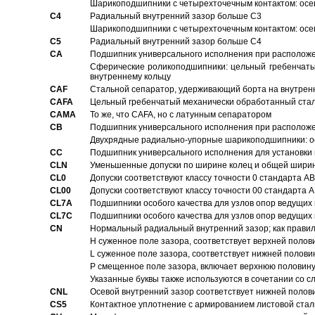
Шарикоподшипники с четырехточечным контактом: осе
C4
Pадиальный внутренний зазор больше C3
Шарикоподшипники с четырехточечным контактом: осе
C5
Pадиальный внутренний зазор больше C4
CA
Подшипник универсального исполнения при расположен
Сферические роликоподшипники: цельный гребенчаты
внутреннему кольцу
CAF
Стальной сепаратор, удерживающий борта на внутренн
CAFA
Цельный гребенчатый механически обработанный стал
CAMA
То же, что CAFA, но с латунным сепаратором
CB
Подшипник универсального исполнения при расположен
Двухрядные радиально-упорные шарикоподшипники: о
CC
Подшипник универсального исполнения для установки 
CLN
Уменьшенные допуски по ширине колец и общей ширине
CL0
Допуски соответствуют классу точности 0 стандарта 
CL00
Допуски соответствуют классу точности 00 стандарта
CL7A
Подшипники особого качества для узлов опор ведущих
CL7C
Подшипники особого качества для узлов опор ведущих
CN
Hормальный радиальный внутренний зазор; как правил
H суженное поле зазора, соответствует верхней полов
L суженное поле зазора, соответствует нижней полови
P смещенное поле зазора, включает верхнюю половину
Указанные буквы также используются в сочетании со с
CNL
Осевой внутренний зазор соответствует нижней полов
CS5
Контактное уплотнение с армированием листовой стал