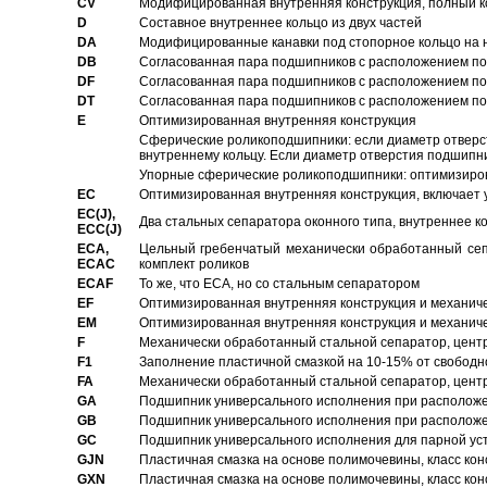
CV
Модифицированная внутренняя конструкция, полный к
D
Составное внутреннее кольцо из двух частей
DA
Модифицированные канавки под стопорное кольцо на н
DB
Согласованная пара подшипников с расположением по 
DF
Согласованная пара подшипников с расположением по 
DT
Согласованная пара подшипников с расположением по 
E
Оптимизированная внутренняя конструкция
Сферические роликоподшипники: если диаметр отверст
внутреннему кольцу. Если диаметр отверстия подшипни
Упорные сферические роликоподшипники: оптимизиров
EC
Oптимизированная внутренняя конструкция, включает 
EC(J),
Два стальных сепаратора оконного типа, внутреннее к
ECC(J)
ECA,
Цельный гребенчатый механически обработанный сеп
ECAC
комплект роликов
ECAF
То же, что ECA, но со стальным сепаратором
EF
Оптимизированная внутренняя конструкция и механич
EM
Оптимизированная внутренняя конструкция и механич
F
Механически обработанный стальной сепаратор, цен
F1
Заполнение пластичной смазкой на 10-15% от свободн
FA
Механически обработанный стальной сепаратор, цент
GA
Подшипник универсального исполнения при расположен
GB
Подшипник универсального исполнения при расположен
GC
Подшипник универсального исполнения для парной уст
GJN
Пластичная смазка на основе полимочевины, класс конс
GXN
Пластичная смазка на основе полимочевины, класс конс