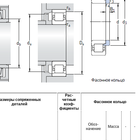
Рас-
азмеры сопряженных
четные
Фасонное кольцо
деталей
коэф-
фициенты
Обоз-
Масса
-
-
начение