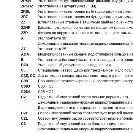
2RSH
Уплотнения из бутадиенакрилнитрильного каучука (NB
2RSH2
Уплотнение из фторкаучука (FKM)
2RSL
Уплотнения низкого трения из бутадиенакрилнитрильн
2RZ
Уплотнения низкого трения из бутадиенакрилнитрильн
2Z
Штампованные стальные защитные шайбы с обеих ст
2ZNR
Канавка под стопорное кольцо на наружном кольце с
2ZR
Фланец на наружном кольце и штампованные стальны
A
Угол контакта 30°
Двухрядные радиально-упорные шарикоподшипники: бе
AC
Угол контакта 25°
ADA
Модифицированные канавки под стопорное кольцо в на
B
Угол контакта больше угла контакта стандартного под
B20
Уменьшенный допуск ширины подшипника
C...
Специальный зазор. Двух- или трехзначное число посл
C(J), CC
Два стальных сепаратора оконного типа, внутреннее к
C08
Повышенная точность вращения, соответствует классу 
C083
C08 + C3
C084
C08 + C4
C2
Pадиальный внутренний зазор меньше нормального
Двухрядные радиально-упорные шарикоподшипники: о
Шарикоподшипники с четырехточечным контактом: осе
C2H
Осевой внутренний зазор соответствует верхней поло
C2L
Осевой внутренний зазор соответствует нижней полов
C3
Pадиальный внутренний зазор больше нормального
Двухрядные радиально-упорные шарикоподшипники: ос