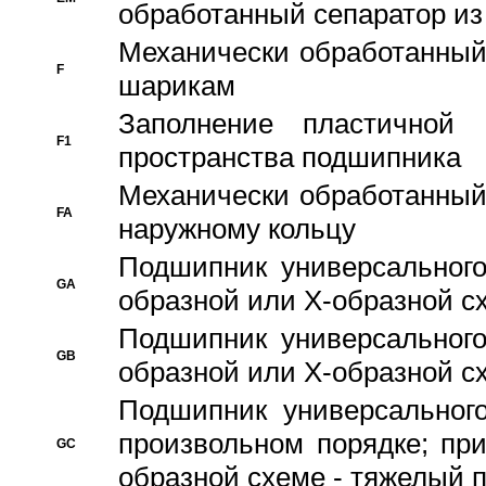
обработанный сепаратор из
Механически обработанный
F
шарикам
Заполнение пластичной
F1
пространства подшипника
Механически обработанный
FA
наружному кольцу
Подшипник универсального
GA
образной или Х-образной сх
Подшипник универсального
GB
образной или Х-образной с
Подшипник универсального
произвольном порядке; пр
GC
образной схеме - тяжелый 