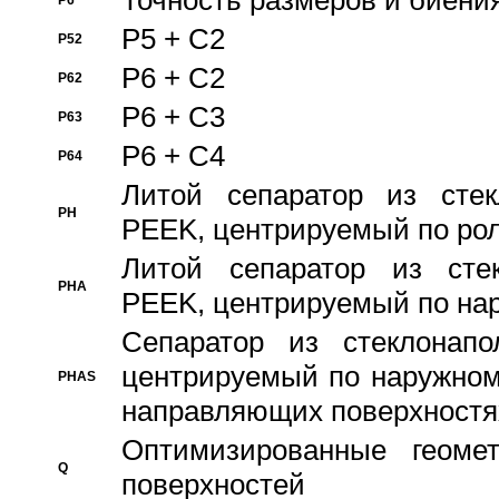
Точность размеров и биения
P6
P5 + C2
P52
P6 + C2
P62
P6 + C3
P63
P6 + C4
P64
Литой сепаратор из стек
PH
PEEK, центрируемый по ро
Литой сепаратор из стек
PHA
PEEK, центрируемый по на
Сепаратор из стеклонапо
центрируемый по наружном
PHAS
направляющих поверхностя
Оптимизированные геомет
Q
поверхностей