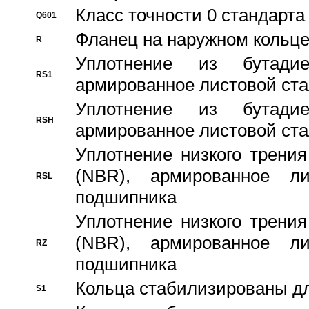
Класс точности 0 стандар
Q601
Фланец на наружном кольц
R
Уплотнение из бутадие
RS1
армированное листовой ста
Уплотнение из бутадие
RSH
армированное листовой ста
Уплотнение низкого трения
(NBR), армированное л
RSL
подшипника
Уплотнение низкого трения
(NBR), армированное л
RZ
подшипника
Кольца стабилизированы дл
S1