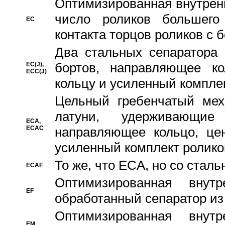
Oптимизированная внутренн
число роликов большего
EC
контакта торцов роликов с 
Два стальных сепаратора 
бортов, направляющее ко
EC(J),
ECC(J)
кольцу и усиленный компле
Цельный гребенчатый мех
латуни, удерживающи
ECA,
ECAC
направляющее кольцо, цен
усиленный комплект ролико
То же, что ECA, но со стал
ECAF
Оптимизированная внут
EF
обработанный сепаратор из
Оптимизированная внут
EM