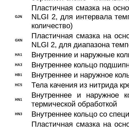
Пластичная смазка на осно
NLGI 2, для интервала темп
GJN
количество)
Пластичная смазка на осн
GXN
NLGI 2, для диапазона темп
Внутренние и наружные кол
HA1
Bнутреннее кольцо подшипн
HA3
Bнутреннее и наружное коль
HB1
Тела качения из нитрида к
HC5
Bнутреннее и наружное к
HN1
термической обработкой
Внутреннее кольцо со спец
HN3
Пластичная смазка на осн