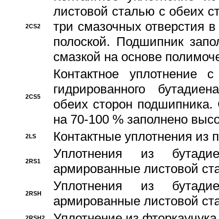
листовой сталью с обеих с
три смазочных отверстия в
2CS2
полоской. Подшипник запо
смазкой на основе полимо
Контактное уплотнение 
гидрированного бутадиен
2CS5
обеих сторон подшипника.
на 70-100 % заполнено выс
Контактные уплотнения из 
2LS
Уплотнения из бутадие
2RS1
армированные листовой ста
Уплотнения из бутадие
2RSH
армированные листовой ста
Уплотнение из фторкаучука
2RSH2