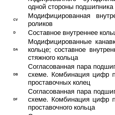
одной стороны подшипника
Модифицированная внутре
CV
роликов
Составное внутреннее кольц
D
Модифицированные канавк
кольце; составное внутре
DA
стяжного кольца
Согласованная пара подши
схеме. Комбинация цифр п
DB
проставочных колец
Согласованная пара подши
схеме. Комбинация цифр п
DF
проставочного кольца