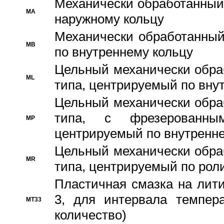
Механически обработанный
MA
наружному кольцу
Механически обработанный
MB
по внутреннему кольцу
Цельный механически обра
ML
типа, центрируемый по вну
Цельный механически обра
типа, с фрезерованны
MP
центрируемый по внутренне
Цельный механически обра
MR
типа, центрируемый по рол
Пластичная смазка на лити
3, для интервала темпера
MT33
количество)