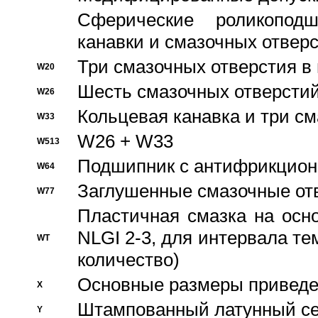
Сферические роликопод
канавки и смазочных отвер
Три смазочных отверстия в
W20
Шесть смазочных отверстий
W26
Кольцевая канавка и три с
W33
W26 + W33
W513
Подшипник с антифрикционн
W64
Заглушенные смазочные от
W77
Пластичная смазка на осн
NLGI 2-3, для интервала те
WT
количество)
Основные размеры приведен
X
Штампованный латунный се
Y