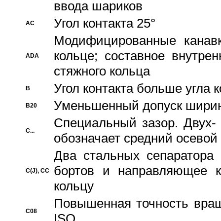
ввода шариков
Угол контакта 25°
AC
Модифицированные канавк
кольце; составное внутре
ADA
стяжного кольца
Угол контакта больше угла 
B
Уменьшенный допуск шири
B20
Специальный зазор. Двух-
C...
обозначает средний осевой
Два стальных сепаратора 
бортов и направляющее к
C(J), CC
кольцу
Повышенная точность враще
C08
ISO