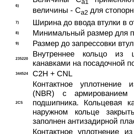
a1
6)
величины - C
для стопорн
a2
Ширина до ввода втулки в 
7)
Минимальный размер для п
8)
Размер до запрессовки втул
9)
Внутреннее кольцо из 
235220
канавками на посадочной п
C2H + CNL
344524
Контактное уплотнение и
(NBR) с армированием 
подшипника. Кольцевая к
2CS
наружном кольце закрыт
заполнен антизадирной пла
Контактное уплотнение и