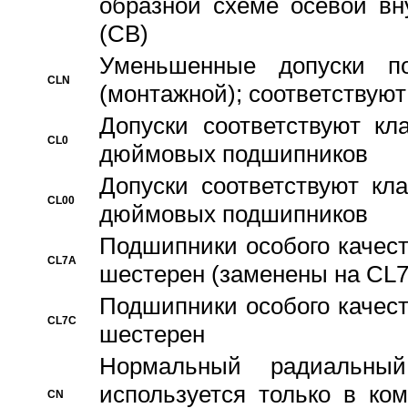
образной схеме осевой вн
(CB)
Уменьшенные допуски 
CLN
(монтажной); соответствуют
Допуски соответствуют кл
CL0
дюймовых подшипников
Допуски соответствуют кл
CL00
дюймовых подшипников
Подшипники особого качест
CL7A
шестерен (заменены на CL
Подшипники особого качест
CL7C
шестерен
Hормальный радиальный
используется только в ко
CN