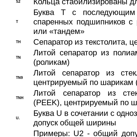
Кольца стабилизированы дл
S2
Буква T с последующим
спаренных подшипников с 
T
или «тандем»
Сепаратор из текстолита, 
TH
Литой сепаратор из полиа
TN
(роликам)
Литой сепаратор из стекл
TN9
центрируемый по шарикам 
Литой сепаратор из стек
TNH
(PEEK), центрируемый по 
Буква U в сочетании с одн
U.
допуск общей ширины
Примеры: U2 - общий допу