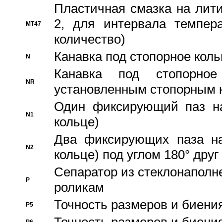
Пластичная смазка на лити
2, для интервала темпера
MT47
количество)
Канавка под стопорное кол
N
Канавка под стопорно
NR
установленным стопорным 
Один фиксирующий паз на
N1
кольце)
Два фиксирующих паза на
N2
кольце) под углом 180° друг 
Cепаратор из стеклонаполн
P
роликам
Точность размеров и биения
P5