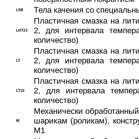
Тела качения со специаль
L5B
Пластичная смазка на лити
2, для интервала темпера
LHT23
количество)
Пластичная смазка на лити
2, для интервала темпера
LT
количество)
Пластичная смазка на лити
2, для интервала темпер
LT10
количество)
Механически обработанный 
шарикам (роликам), констр
M
M1