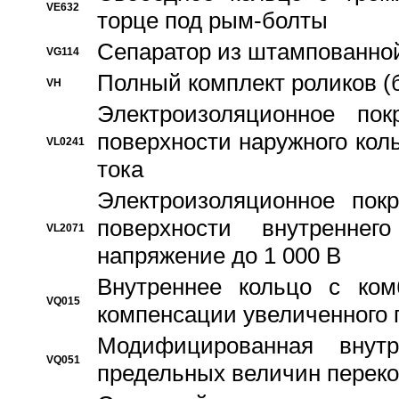
VE632
торце под рым-болты
Сепаратор из штампованной
VG114
Полный комплект роликов (
VH
Электроизоляционное по
поверхности наружного коль
VL0241
тока
Электроизоляционное пок
поверхности внутреннег
VL2071
напряжение до 1 000 В
Bнутреннее кольцо с ком
VQ015
компенсации увеличенного 
Модифицированная внут
VQ051
предельных величин переко