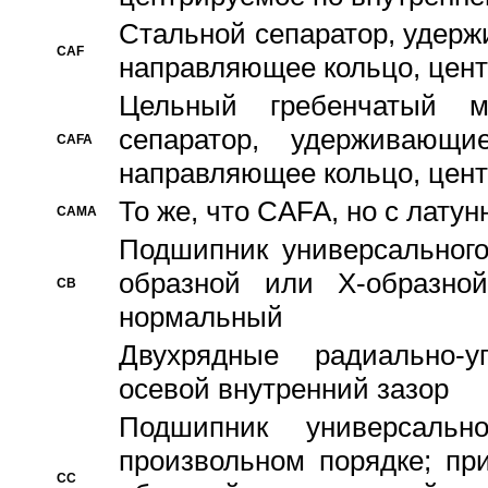
Стальной сепаратор, удерж
CAF
направляющее кольцо, цент
Цельный гребенчатый м
сепаратор, удерживающ
CAFA
направляющее кольцо, цент
То же, что CAFA, но с лату
CAMA
Подшипник универсального
образной или Х-образно
CB
нормальный
Двухрядные радиально-
осевой внутренний зазор
Подшипник универсальн
произвольном порядке; пр
CC