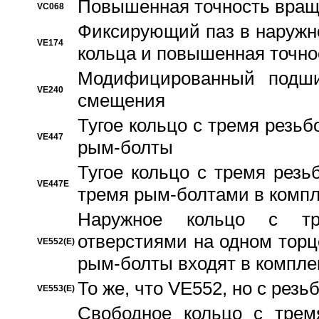
Повышенная точность вращ
VC068
Фиксирующий паз в наружн
VE174
кольца и повышенная точн
Модифицированный подши
VE240
смещения
Тугое кольцо с тремя резь
VE447
рым-болты
Тугое кольцо с тремя рез
VE447E
тремя рым-болтами в компл
Наружное кольцо с тр
отверстиями на одном торце
VE552(E)
рым-болты входят в компле
То же, что VE552, но с рез
VE553(E)
Свободное кольцо с трем