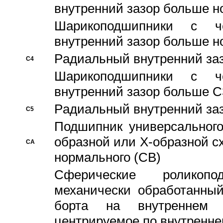
внутренний зазор больше н
Шарикоподшипники с че
внутренний зазор больше н
Pадиальный внутренний за
C4
Шарикоподшипники с че
внутренний зазор больше C
Pадиальный внутренний за
C5
Подшипник универсального
образной или Х-образной с
CA
нормального (CB)
Сферические роликопо
механически обработанный
борта на внутреннем 
центрируемое по внутренне