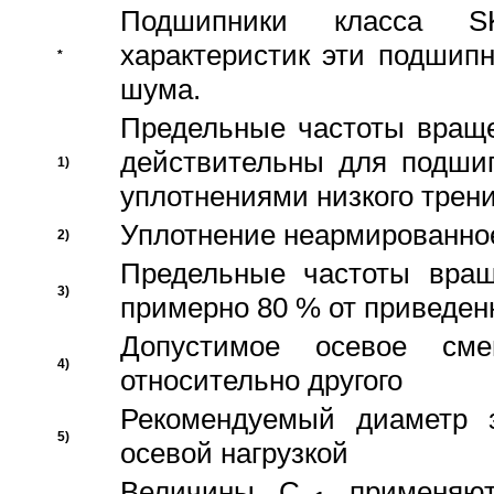
Подшипники класса S
характеристик эти подшип
*
шума.
Предельные частоты враще
действительны для подши
1)
уплотнениями низкого трени
Уплотнение неармированно
2)
Предельные частоты вращ
3)
примерно 80 % от приведен
Допустимое осевое сме
4)
относительно другого
Рекомендуемый диаметр 
5)
осевой нагрузкой
Величины C
применяют