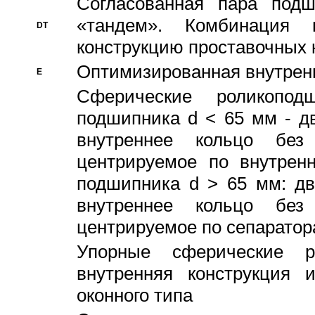
Согласованная пара под
«тандем». Комбинация
DT
конструкцию проставочных 
Оптимизированная внутрен
E
Сферические роликопод
подшипника d < 65 мм - дв
внутреннее кольцо без
центрируемое по внутренн
подшипника d > 65 мм: дв
внутреннее кольцо без
центрируемое по сепарато
Упорные сферические ро
внутренняя конструкция 
оконного типа