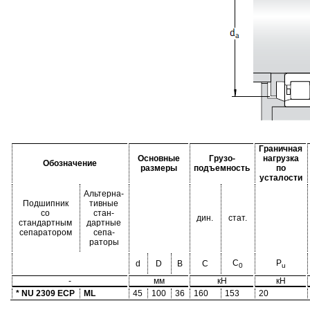
Граничная
Основные
Грузо-
нагрузка
Обозначение
размеры
подъемность
по
усталости
Альтерна-
Подшипник
тивные
со
стан-
дин.
стат.
стандартным
дартные
сепаратором
сепа-
раторы
C
P
d
D
B
C
0
u
-
мм
кН
кН
* NU 2309 ECP
ML
45
100
36
160
153
20