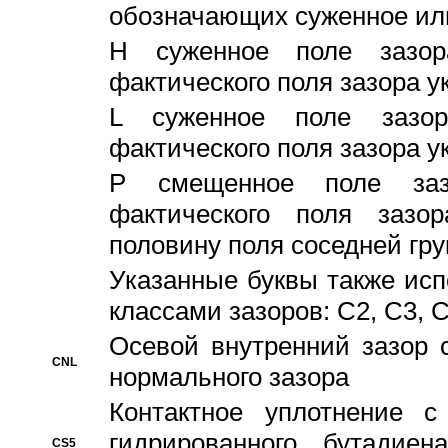
обозначающих суженное ил
H суженное поле зазора
фактического поля зазора у
L суженное поле зазор
фактического поля зазора у
P смещенное поле заз
фактического поля заз
половину поля соседней гр
Указанные буквы также ис
классами зазоров: С2, C3, 
Осевой внутренний зазор 
CNL
нормального зазора
Контактное уплотнение 
гидрированного бутадиен
CS5