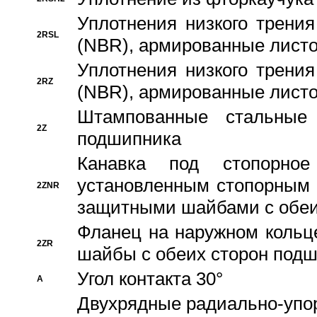
Уплотнения низкого трения
2RSL
(NBR), армированные листо
Уплотнения низкого трения
2RZ
(NBR), армированные листо
Штампованные стальные
2Z
подшипника
Канавка под стопорно
установленным стопорным
2ZNR
защитными шайбами с обеи
Фланец на наружном кольц
2ZR
шайбы с обеих сторон под
Угол контакта 30°
A
Двухрядные радиально-упо