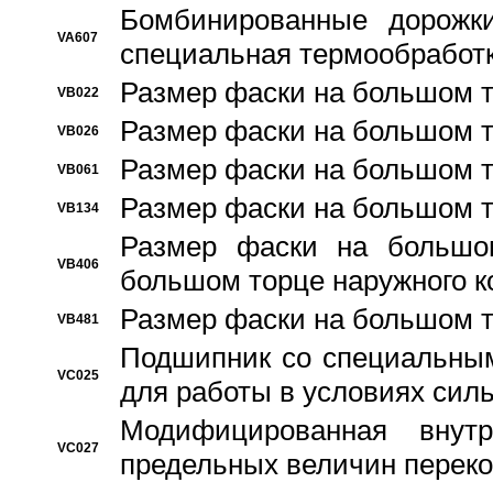
Бомбинированные дорожк
VA607
специальная термообработ
Размер фаски на большом т
VB022
Размер фаски на большом т
VB026
Размер фаски на большом т
VB061
Размер фаски на большом т
VB134
Размер фаски на большо
VB406
большом торце наружного к
Размер фаски на большом т
VB481
Подшипник со специальным
VC025
для работы в условиях сил
Модифицированная внут
VC027
предельных величин переко