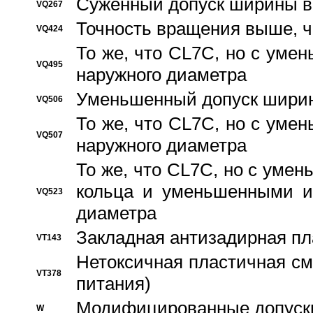
Суженный допуск ширины вн
VQ267
Точность вращения выше, 
VQ424
То же, что CL7C, но с ум
VQ495
наружного диаметра
Уменьшенный допуск ширин
VQ506
То же, что CL7C, но с ум
VQ507
наружного диаметра
То же, что CL7C, но с уме
кольца и уменьшенными и
VQ523
диаметра
Закладная антизадирная пл
VT143
Нетоксичная пластичная сма
VT378
питания)
Модифицированные допуски
W