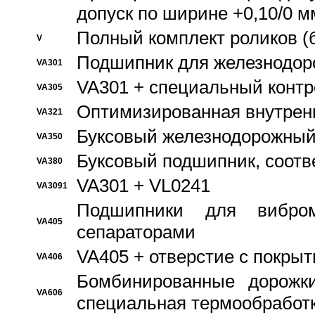
допуск по ширине +0,10/0 м
Полный комплект роликов (
V
Подшипник для железнодор
VA301
VA301 + специальный контр
VA305
Оптимизированная внутрен
VA321
Буксовый железнодорожный
VA350
Буксовый подшипник, соотв
VA380
VA301 + VL0241
VA3091
Подшипники для вибром
VA405
сепараторами
VA405 + отверстие с покры
VA406
Бомбинированные дорожк
VA606
специальная термообработ