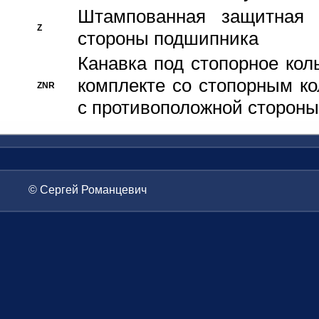
Штампованная защитная
Z
стороны подшипника
Канавка под стопорное кол
комплекте со стопорным к
ZNR
с противоположной стороны
© Сергей Романцевич