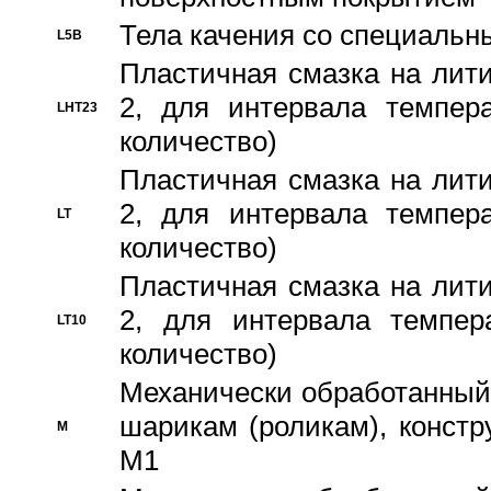
Тела качения со специаль
L5B
Пластичная смазка на лити
2, для интервала темпера
LHT23
количество)
Пластичная смазка на лити
2, для интервала темпера
LT
количество)
Пластичная смазка на лити
2, для интервала темпер
LT10
количество)
Механически обработанный 
шарикам (роликам), констр
M
M1