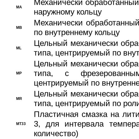
Механически обработанный
MA
наружному кольцу
Механически обработанный
MB
по внутреннему кольцу
Цельный механически обра
ML
типа, центрируемый по вну
Цельный механически обра
типа, с фрезерованны
MP
центрируемый по внутренне
Цельный механически обра
MR
типа, центрируемый по рол
Пластичная смазка на лити
3, для интервала темпера
MT33
количество)