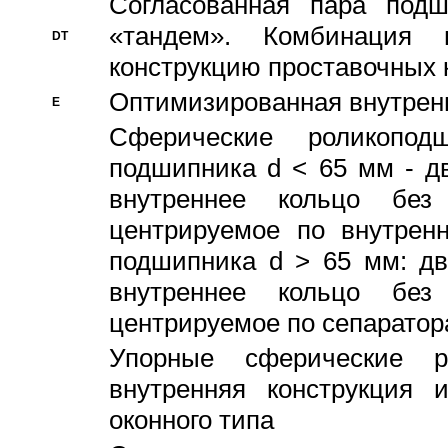
Согласованная пара под
«тандем». Комбинация
DT
конструкцию проставочных 
Оптимизированная внутрен
E
Сферические роликопод
подшипника d < 65 мм - дв
внутреннее кольцо без
центрируемое по внутренн
подшипника d > 65 мм: дв
внутреннее кольцо без
центрируемое по сепарато
Упорные сферические ро
внутренняя конструкция 
оконного типа