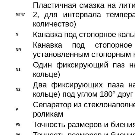
Пластичная смазка на лити
2, для интервала темпера
MT47
количество)
Канавка под стопорное кол
N
Канавка под стопорно
NR
установленным стопорным 
Один фиксирующий паз на
N1
кольце)
Два фиксирующих паза на
N2
кольце) под углом 180° друг 
Cепаратор из стеклонаполн
P
роликам
Точность размеров и биения
P5