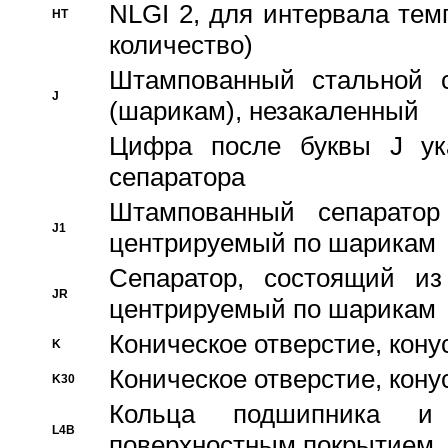
NLGI 2, для интервала темп
HT
количество)
Штампованный стальной с
J
(шарикам), незакаленный
Цифра после буквы J ука
сепаратора
Штампованный сепаратор
J1
центрируемый по шарикам
Сепаратор, состоящий из
JR
центрируемый по шарикам
Коническое отверстие, кону
K
Коническое отверстие, кону
K30
Кольца подшипника и
L4B
поверхностным покрытием