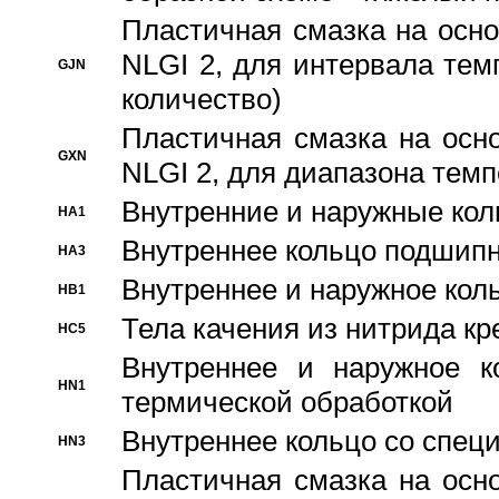
Пластичная смазка на осно
NLGI 2, для интервала темп
GJN
количество)
Пластичная смазка на осн
GXN
NLGI 2, для диапазона темп
Внутренние и наружные кол
HA1
Bнутреннее кольцо подшипн
HA3
Bнутреннее и наружное коль
HB1
Тела качения из нитрида к
HC5
Bнутреннее и наружное к
HN1
термической обработкой
Внутреннее кольцо со спец
HN3
Пластичная смазка на осн