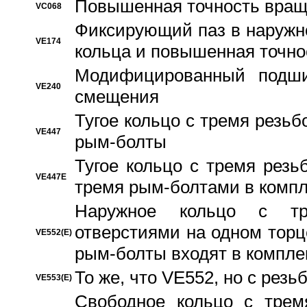
Повышенная точность вращ
VC068
Фиксирующий паз в наружн
VE174
кольца и повышенная точн
Модифицированный подши
VE240
смещения
Тугое кольцо с тремя резь
VE447
рым-болты
Тугое кольцо с тремя рез
VE447E
тремя рым-болтами в компл
Наружное кольцо с тр
отверстиями на одном торце
VE552(E)
рым-болты входят в компле
То же, что VE552, но с рез
VE553(E)
Свободное кольцо с трем