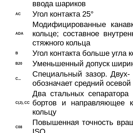
ввода шариков
Угол контакта 25°
AC
Модифицированные канавк
кольце; составное внутре
ADA
стяжного кольца
Угол контакта больше угла 
B
Уменьшенный допуск шири
B20
Специальный зазор. Двух-
C...
обозначает средний осевой
Два стальных сепаратора 
бортов и направляющее к
C(J), CC
кольцу
Повышенная точность враще
C08
ISO