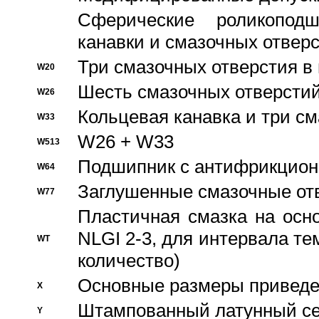
Сферические роликопод
канавки и смазочных отвер
Три смазочных отверстия в
W20
Шесть смазочных отверстий
W26
Кольцевая канавка и три с
W33
W26 + W33
W513
Подшипник с антифрикционн
W64
Заглушенные смазочные от
W77
Пластичная смазка на осн
NLGI 2-3, для интервала те
WT
количество)
Основные размеры приведен
X
Штампованный латунный се
Y