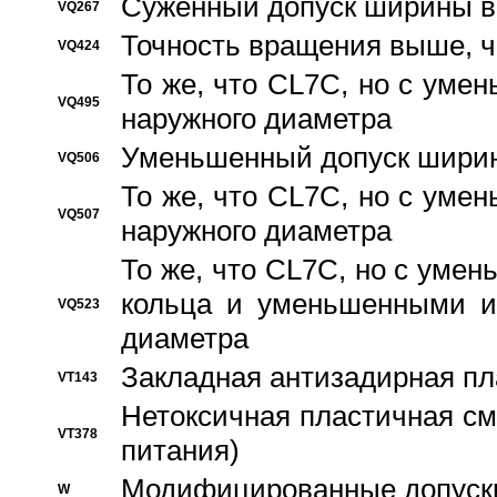
Суженный допуск ширины вн
VQ267
Точность вращения выше, 
VQ424
То же, что CL7C, но с ум
VQ495
наружного диаметра
Уменьшенный допуск ширин
VQ506
То же, что CL7C, но с ум
VQ507
наружного диаметра
То же, что CL7C, но с уме
кольца и уменьшенными и
VQ523
диаметра
Закладная антизадирная пл
VT143
Нетоксичная пластичная сма
VT378
питания)
Модифицированные допуски
W