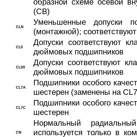
образной схеме осевой вн
(CB)
Уменьшенные допуски 
CLN
(монтажной); соответствуют
Допуски соответствуют кл
CL0
дюймовых подшипников
Допуски соответствуют кл
CL00
дюймовых подшипников
Подшипники особого качест
CL7A
шестерен (заменены на CL
Подшипники особого качест
CL7C
шестерен
Hормальный радиальный
используется только в ко
CN