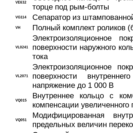
VE632
торце под рым-болты
Сепаратор из штампованной
VG114
Полный комплект роликов (
VH
Электроизоляционное по
поверхности наружного коль
VL0241
тока
Электроизоляционное пок
поверхности внутреннег
VL2071
напряжение до 1 000 В
Bнутреннее кольцо с ком
VQ015
компенсации увеличенного 
Модифицированная внут
VQ051
предельных величин переко