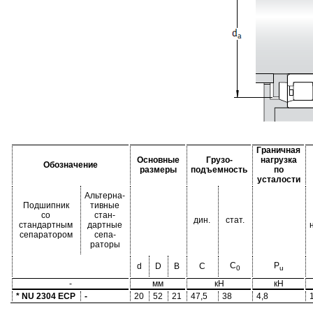
Граничная
Основные
Грузо-
нагрузка
Обозначение
размеры
подъемность
по
усталости
Альтерна-
Подшипник
тивные
со
стан-
дин.
стат.
стандартным
дартные
сепаратором
сепа-
раторы
C
P
d
D
B
C
0
u
-
мм
кН
кН
* NU 2304 ECP
-
20
52
21
47,5
38
4,8