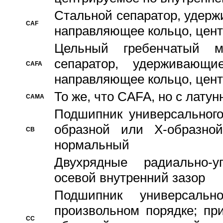
Стальной сепаратор, удерж
CAF
направляющее кольцо, цент
Цельный гребенчатый м
сепаратор, удерживающ
CAFA
направляющее кольцо, цент
То же, что CAFA, но с лату
CAMA
Подшипник универсального
образной или Х-образно
CB
нормальный
Двухрядные радиально-
осевой внутренний зазор
Подшипник универсальн
произвольном порядке; пр
CC