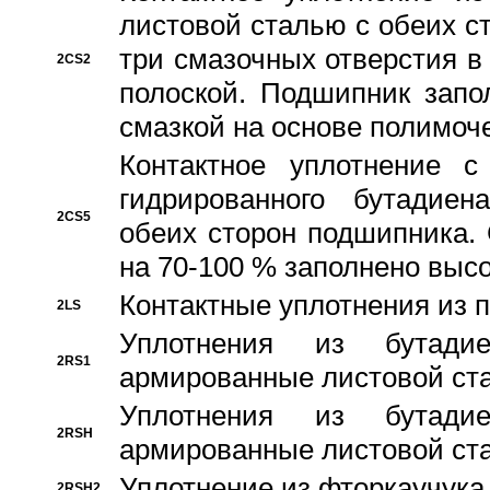
листовой сталью с обеих с
три смазочных отверстия в
2CS2
полоской. Подшипник запо
смазкой на основе полимо
Контактное уплотнение 
гидрированного бутадиен
2CS5
обеих сторон подшипника.
на 70-100 % заполнено выс
Контактные уплотнения из 
2LS
Уплотнения из бутадие
2RS1
армированные листовой ста
Уплотнения из бутадие
2RSH
армированные листовой ста
Уплотнение из фторкаучука
2RSH2