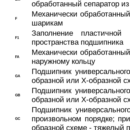
обработанный сепаратор из
Механически обработанный
F
шарикам
Заполнение пластичной
F1
пространства подшипника
Механически обработанный
FA
наружному кольцу
Подшипник универсального
GA
образной или Х-образной сх
Подшипник универсального
GB
образной или Х-образной с
Подшипник универсального
произвольном порядке; пр
GC
образной схеме - тяжелый 