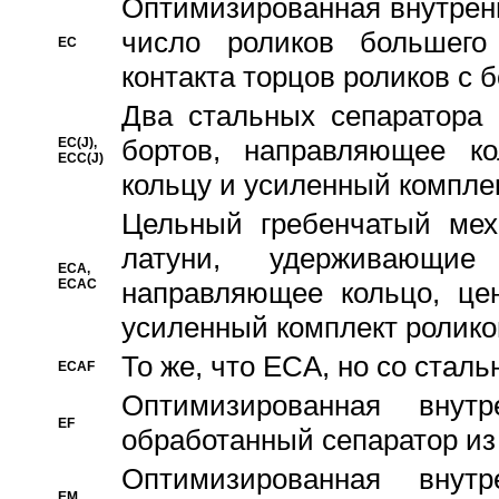
Oптимизированная внутренн
число роликов большего
EC
контакта торцов роликов с 
Два стальных сепаратора 
бортов, направляющее ко
EC(J),
ECC(J)
кольцу и усиленный компле
Цельный гребенчатый мех
латуни, удерживающи
ECA,
ECAC
направляющее кольцо, цен
усиленный комплект ролико
То же, что ECA, но со стал
ECAF
Оптимизированная внут
EF
обработанный сепаратор из
Оптимизированная внут
EM