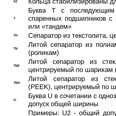
Кольца стабилизированы дл
S2
Буква T с последующим
спаренных подшипников с 
T
или «тандем»
Сепаратор из текстолита, 
TH
Литой сепаратор из полиа
TN
(роликам)
Литой сепаратор из стекл
TN9
центрируемый по шарикам 
Литой сепаратор из стек
TNH
(PEEK), центрируемый по 
Буква U в сочетании с одн
U.
допуск общей ширины
Примеры: U2 - общий допу