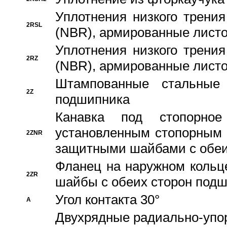
Уплотнения низкого трения
2RSL
(NBR), армированные листо
Уплотнения низкого трения
2RZ
(NBR), армированные листо
Штампованные стальные
2Z
подшипника
Канавка под стопорно
установленным стопорным
2ZNR
защитными шайбами с обеи
Фланец на наружном кольц
2ZR
шайбы с обеих сторон под
Угол контакта 30°
A
Двухрядные радиально-упо