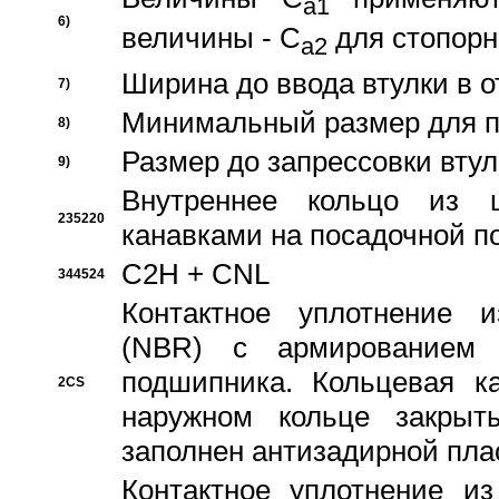
a1
6)
величины - C
для стопорн
a2
Ширина до ввода втулки в 
7)
Минимальный размер для п
8)
Размер до запрессовки втул
9)
Внутреннее кольцо из 
235220
канавками на посадочной п
C2H + CNL
344524
Контактное уплотнение и
(NBR) с армированием 
подшипника. Кольцевая к
2CS
наружном кольце закрыт
заполнен антизадирной пла
Контактное уплотнение и