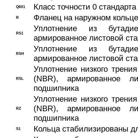
Класс точности 0 стандар
Q601
Фланец на наружном кольц
R
Уплотнение из бутадие
RS1
армированное листовой ста
Уплотнение из бутадие
RSH
армированное листовой ста
Уплотнение низкого трения
(NBR), армированное л
RSL
подшипника
Уплотнение низкого трения
(NBR), армированное л
RZ
подшипника
Кольца стабилизированы дл
S1