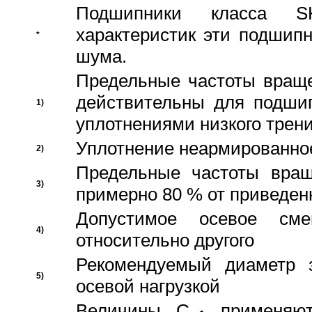
Подшипники класса S
характеристик эти подшип
*
шума.
Предельные частоты враще
действительны для подши
1)
уплотнениями низкого трени
Уплотнение неармированно
2)
Предельные частоты вращ
3)
примерно 80 % от приведен
Допустимое осевое сме
4)
относительно другого
Рекомендуемый диаметр 
5)
осевой нагрузкой
Величины C
применяют