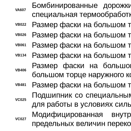
Бомбинированные дорожк
VA607
специальная термообработ
Размер фаски на большом т
VB022
Размер фаски на большом т
VB026
Размер фаски на большом т
VB061
Размер фаски на большом т
VB134
Размер фаски на большо
VB406
большом торце наружного к
Размер фаски на большом т
VB481
Подшипник со специальным
VC025
для работы в условиях сил
Модифицированная внут
VC027
предельных величин переко