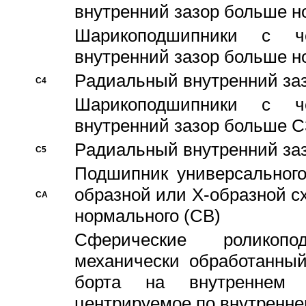
внутренний зазор больше н
Шарикоподшипники с че
внутренний зазор больше н
Pадиальный внутренний за
C4
Шарикоподшипники с че
внутренний зазор больше C
Pадиальный внутренний за
C5
Подшипник универсального
образной или Х-образной с
CA
нормального (CB)
Сферические роликопо
механически обработанный
борта на внутреннем 
центрируемое по внутренне