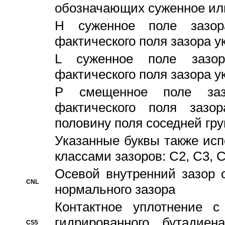
обозначающих суженное ил
H суженное поле зазора
фактического поля зазора у
L суженное поле зазор
фактического поля зазора у
P смещенное поле заз
фактического поля заз
половину поля соседней гр
Указанные буквы также ис
классами зазоров: С2, C3, 
Осевой внутренний зазор 
CNL
нормального зазора
Контактное уплотнение 
гидрированного бутадиен
CS5