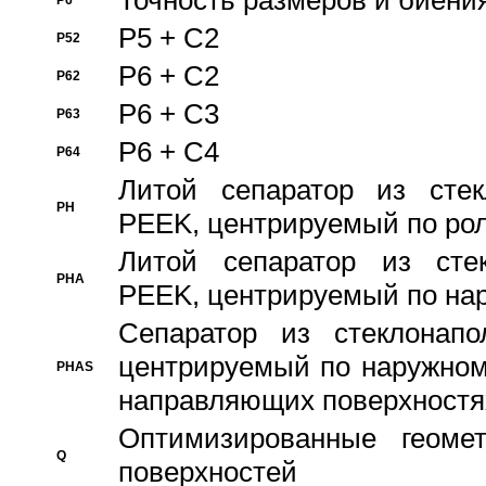
Точность размеров и биения
P6
P5 + C2
P52
P6 + C2
P62
P6 + C3
P63
P6 + C4
P64
Литой сепаратор из стек
PH
PEEK, центрируемый по ро
Литой сепаратор из стек
PHA
PEEK, центрируемый по на
Сепаратор из стеклонапо
центрируемый по наружном
PHAS
направляющих поверхностя
Оптимизированные геомет
Q
поверхностей