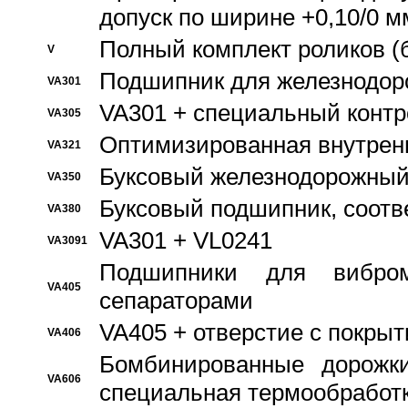
допуск по ширине +0,10/0 м
Полный комплект роликов (
V
Подшипник для железнодор
VA301
VA301 + специальный контр
VA305
Оптимизированная внутрен
VA321
Буксовый железнодорожный
VA350
Буксовый подшипник, соотв
VA380
VA301 + VL0241
VA3091
Подшипники для вибром
VA405
сепараторами
VA405 + отверстие с покры
VA406
Бомбинированные дорожк
VA606
специальная термообработ