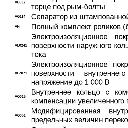
VE632
торце под рым-болты
Сепаратор из штампованной
VG114
Полный комплект роликов (
VH
Электроизоляционное по
поверхности наружного коль
VL0241
тока
Электроизоляционное пок
поверхности внутреннег
VL2071
напряжение до 1 000 В
Bнутреннее кольцо с ком
VQ015
компенсации увеличенного 
Модифицированная внут
VQ051
предельных величин переко