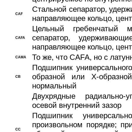
Стальной сепаратор, удерж
CAF
направляющее кольцо, цент
Цельный гребенчатый м
сепаратор, удерживающ
CAFA
направляющее кольцо, цент
То же, что CAFA, но с лату
CAMA
Подшипник универсального
образной или Х-образно
CB
нормальный
Двухрядные радиально-
осевой внутренний зазор
Подшипник универсальн
произвольном порядке; пр
CC