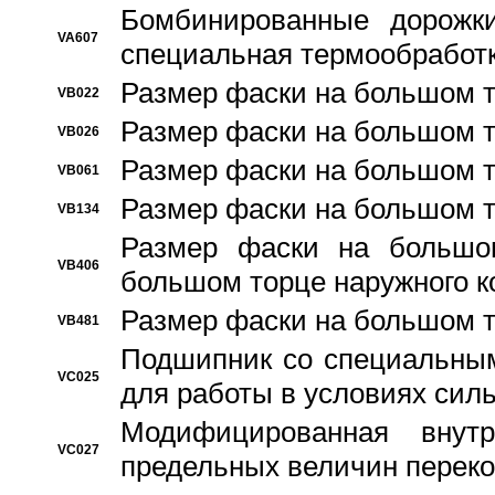
Бомбинированные дорожк
VA607
специальная термообработ
Размер фаски на большом т
VB022
Размер фаски на большом т
VB026
Размер фаски на большом т
VB061
Размер фаски на большом т
VB134
Размер фаски на большо
VB406
большом торце наружного к
Размер фаски на большом т
VB481
Подшипник со специальным
VC025
для работы в условиях сил
Модифицированная внут
VC027
предельных величин переко