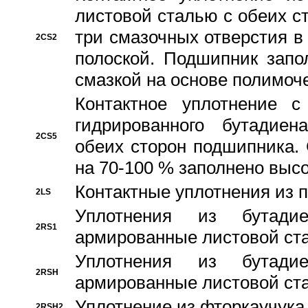
листовой сталью с обеих с
три смазочных отверстия в
2CS2
полоской. Подшипник запо
смазкой на основе полимо
Контактное уплотнение 
гидрированного бутадиен
2CS5
обеих сторон подшипника.
на 70-100 % заполнено выс
Контактные уплотнения из 
2LS
Уплотнения из бутадие
2RS1
армированные листовой ста
Уплотнения из бутадие
2RSH
армированные листовой ста
Уплотнение из фторкаучука
2RSH2