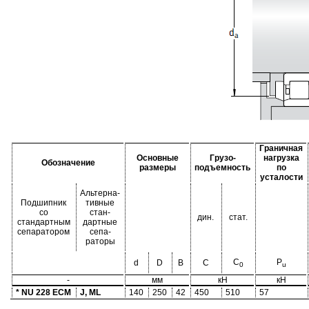
Граничная
Основные
Грузо-
нагрузка
Обозначение
размеры
подъемность
по
усталости
Альтерна-
Подшипник
тивные
со
стан-
дин.
стат.
стандартным
дартные
сепаратором
сепа-
раторы
C
P
d
D
B
C
0
u
-
мм
кН
кН
* NU 228 ECM
J, ML
140
250
42
450
510
57