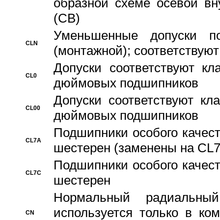
образной схеме осевой вн
(CB)
Уменьшенные допуски 
CLN
(монтажной); соответствуют
Допуски соответствуют кл
CL0
дюймовых подшипников
Допуски соответствуют кл
CL00
дюймовых подшипников
Подшипники особого качест
CL7A
шестерен (заменены на CL
Подшипники особого качест
CL7C
шестерен
Hормальный радиальный
используется только в ко
CN