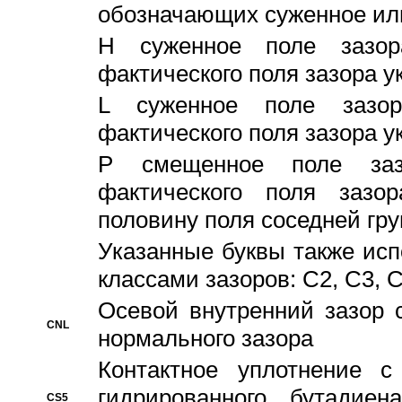
обозначающих суженное ил
H суженное поле зазора
фактического поля зазора у
L суженное поле зазор
фактического поля зазора у
P смещенное поле заз
фактического поля заз
половину поля соседней гр
Указанные буквы также ис
классами зазоров: С2, C3, 
Осевой внутренний зазор 
CNL
нормального зазора
Контактное уплотнение 
гидрированного бутадиен
CS5