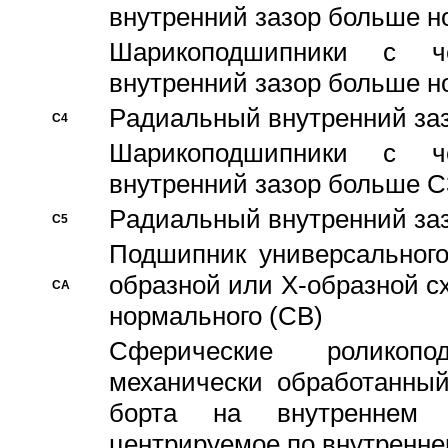
внутренний зазор больше н
Шарикоподшипники с че
внутренний зазор больше н
Pадиальный внутренний за
C4
Шарикоподшипники с че
внутренний зазор больше C
Pадиальный внутренний за
C5
Подшипник универсального
образной или Х-образной с
CA
нормального (CB)
Сферические роликопо
механически обработанный
борта на внутреннем 
центрируемое по внутренне