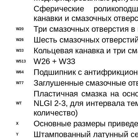
Сферические роликопод
канавки и смазочных отвер
Три смазочных отверстия в
W20
Шесть смазочных отверстий
W26
Кольцевая канавка и три с
W33
W26 + W33
W513
Подшипник с антифрикционн
W64
Заглушенные смазочные от
W77
Пластичная смазка на осн
NLGI 2-3, для интервала те
WT
количество)
Основные размеры приведен
X
Штампованный латунный се
Y