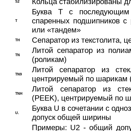
Кольца стабилизированы дл
S2
Буква T с последующим
спаренных подшипников с 
T
или «тандем»
Сепаратор из текстолита, 
TH
Литой сепаратор из полиа
TN
(роликам)
Литой сепаратор из стекл
TN9
центрируемый по шарикам 
Литой сепаратор из стек
TNH
(PEEK), центрируемый по 
Буква U в сочетании с одн
U.
допуск общей ширины
Примеры: U2 - общий допу