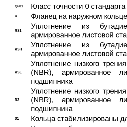
Класс точности 0 стандар
Q601
Фланец на наружном кольц
R
Уплотнение из бутадие
RS1
армированное листовой ста
Уплотнение из бутадие
RSH
армированное листовой ста
Уплотнение низкого трения
(NBR), армированное л
RSL
подшипника
Уплотнение низкого трения
(NBR), армированное л
RZ
подшипника
Кольца стабилизированы дл
S1