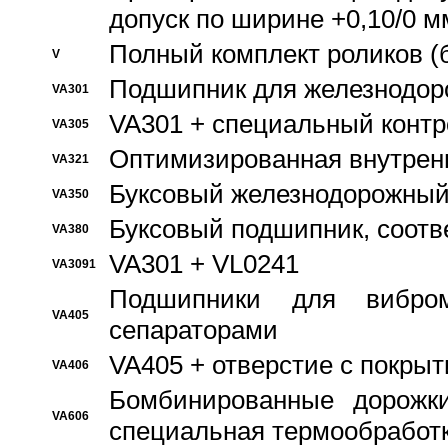
допуск по ширине +0,10/0 м
Полный комплект роликов (
V
Подшипник для железнодор
VA301
VA301 + специальный контр
VA305
Оптимизированная внутрен
VA321
Буксовый железнодорожный
VA350
Буксовый подшипник, соотв
VA380
VA301 + VL0241
VA3091
Подшипники для вибром
VA405
сепараторами
VA405 + отверстие с покры
VA406
Бомбинированные дорожк
VA606
специальная термообработ