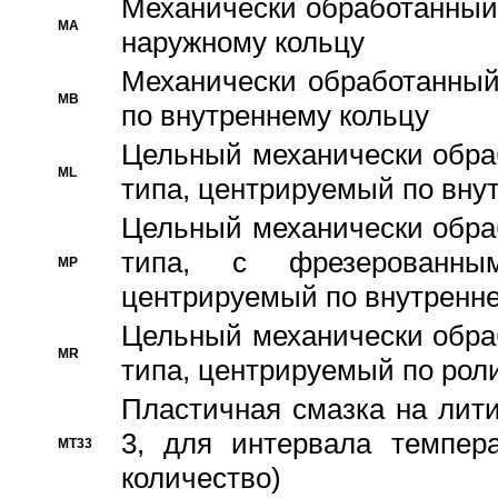
Механически обработанный
MA
наружному кольцу
Механически обработанный
MB
по внутреннему кольцу
Цельный механически обра
ML
типа, центрируемый по вну
Цельный механически обра
типа, с фрезерованны
MP
центрируемый по внутренне
Цельный механически обра
MR
типа, центрируемый по рол
Пластичная смазка на лити
3, для интервала темпера
MT33
количество)