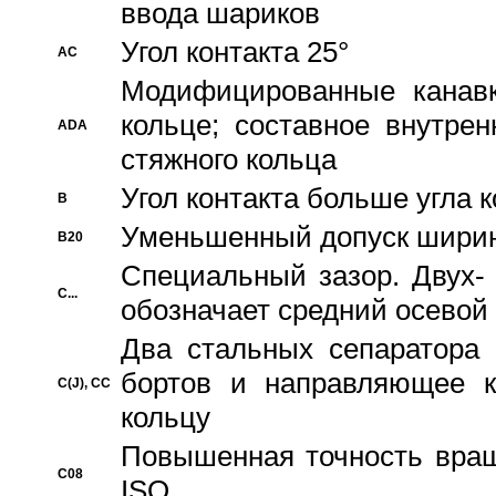
ввода шариков
Угол контакта 25°
AC
Модифицированные канавк
кольце; составное внутре
ADA
стяжного кольца
Угол контакта больше угла 
B
Уменьшенный допуск шири
B20
Специальный зазор. Двух-
C...
обозначает средний осевой
Два стальных сепаратора 
бортов и направляющее к
C(J), CC
кольцу
Повышенная точность враще
C08
ISO