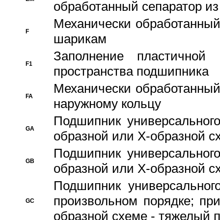
обработанный сепаратор из
Механически обработанный
F
шарикам
Заполнение пластичной
F1
пространства подшипника
Механически обработанный
FA
наружному кольцу
Подшипник универсального
GA
образной или Х-образной сх
Подшипник универсального
GB
образной или Х-образной с
Подшипник универсального
произвольном порядке; пр
GC
образной схеме - тяжелый 