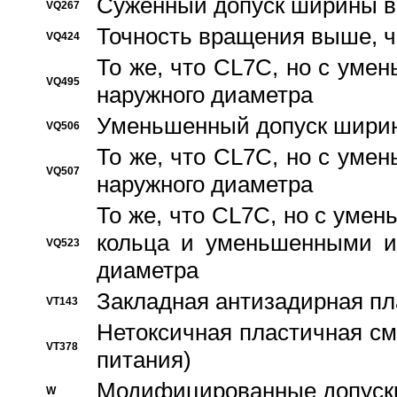
Суженный допуск ширины вн
VQ267
Точность вращения выше, 
VQ424
То же, что CL7C, но с ум
VQ495
наружного диаметра
Уменьшенный допуск ширин
VQ506
То же, что CL7C, но с ум
VQ507
наружного диаметра
То же, что CL7C, но с уме
кольца и уменьшенными и
VQ523
диаметра
Закладная антизадирная пл
VT143
Нетоксичная пластичная сма
VT378
питания)
Модифицированные допуски
W