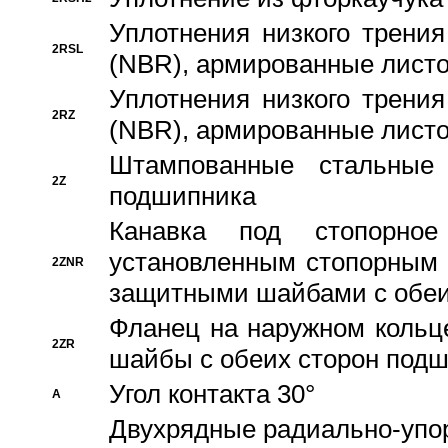
Уплотнения низкого трения
2RSL
(NBR), армированные листо
Уплотнения низкого трения
2RZ
(NBR), армированные листо
Штампованные стальные
2Z
подшипника
Канавка под стопорно
установленным стопорным
2ZNR
защитными шайбами с обеи
Фланец на наружном кольц
2ZR
шайбы с обеих сторон под
Угол контакта 30°
A
Двухрядные радиально-упо