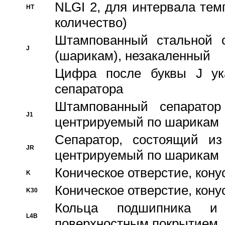
NLGI 2, для интервала темп
HT
количество)
Штампованный стальной с
J
(шарикам), незакаленный
Цифра после буквы J ука
сепаратора
Штампованный сепаратор
J1
центрируемый по шарикам
Сепаратор, состоящий из
JR
центрируемый по шарикам
Коническое отверстие, кону
K
Коническое отверстие, кону
K30
Кольца подшипника и
L4B
поверхностным покрытием