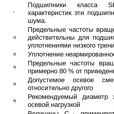
Подшипники класса S
характеристик эти подшип
*
шума.
Предельные частоты враще
действительны для подши
1)
уплотнениями низкого трени
Уплотнение неармированно
2)
Предельные частоты вращ
3)
примерно 80 % от приведен
Допустимое осевое сме
4)
относительно другого
Рекомендуемый диаметр 
5)
осевой нагрузкой
Величины C
применяют