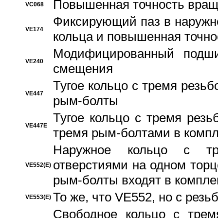
Повышенная точность вращ
VC068
Фиксирующий паз в наружн
VE174
кольца и повышенная точн
Модифицированный подши
VE240
смещения
Тугое кольцо с тремя резь
VE447
рым-болты
Тугое кольцо с тремя рез
VE447E
тремя рым-болтами в компл
Наружное кольцо с тр
отверстиями на одном торце
VE552(E)
рым-болты входят в компле
То же, что VE552, но с рез
VE553(E)
Свободное кольцо с трем