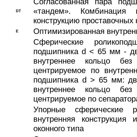
Согласованная пара под
«тандем». Комбинация
DT
конструкцию проставочных 
Оптимизированная внутрен
E
Сферические роликопод
подшипника d < 65 мм - дв
внутреннее кольцо без
центрируемое по внутренн
подшипника d > 65 мм: дв
внутреннее кольцо без
центрируемое по сепарато
Упорные сферические ро
внутренняя конструкция 
оконного типа