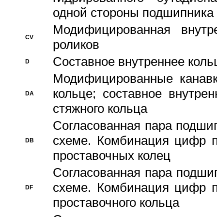
одной стороны подшипника
Модифицированная внутре
CV
роликов
Составное внутреннее кольц
D
Модифицированные канавк
кольце; составное внутре
DA
стяжного кольца
Согласованная пара подши
схеме. Комбинация цифр п
DB
проставочных колец
Согласованная пара подши
схеме. Комбинация цифр п
DF
проставочного кольца