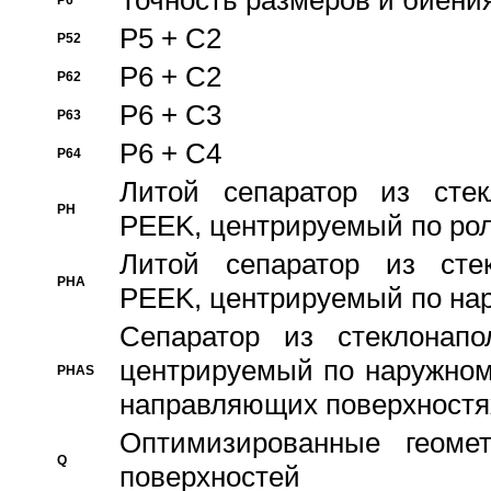
Точность размеров и биения
P6
P5 + C2
P52
P6 + C2
P62
P6 + C3
P63
P6 + C4
P64
Литой сепаратор из стек
PH
PEEK, центрируемый по ро
Литой сепаратор из стек
PHA
PEEK, центрируемый по на
Сепаратор из стеклонапо
центрируемый по наружном
PHAS
направляющих поверхностя
Оптимизированные геомет
Q
поверхностей