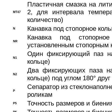
Пластичная смазка на лити
2, для интервала темпера
MT47
количество)
Канавка под стопорное кол
N
Канавка под стопорно
NR
установленным стопорным 
Один фиксирующий паз на
N1
кольце)
Два фиксирующих паза на
N2
кольце) под углом 180° друг 
Cепаратор из стеклонаполн
P
роликам
Точность размеров и биения
P5