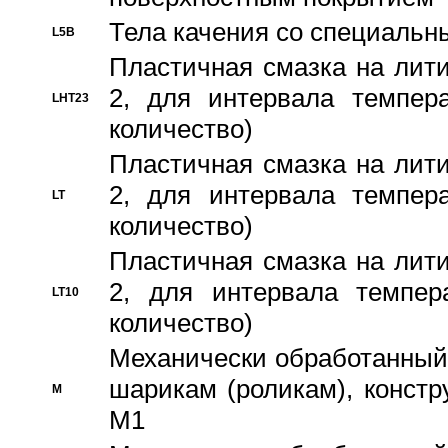
Тела качения со специаль
L5B
Пластичная смазка на лити
2, для интервала темпера
LHT23
количество)
Пластичная смазка на лити
2, для интервала темпера
LT
количество)
Пластичная смазка на лити
2, для интервала темпер
LT10
количество)
Механически обработанный 
шарикам (роликам), констр
M
M1