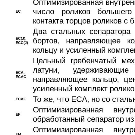
Oптимизированная внутренн
число роликов большего
EC
контакта торцов роликов с 
Два стальных сепаратора 
бортов, направляющее ко
EC(J),
ECC(J)
кольцу и усиленный компле
Цельный гребенчатый мех
латуни, удерживающи
ECA,
ECAC
направляющее кольцо, цен
усиленный комплект ролико
То же, что ECA, но со стал
ECAF
Оптимизированная внут
EF
обработанный сепаратор из
Оптимизированная внут
EM