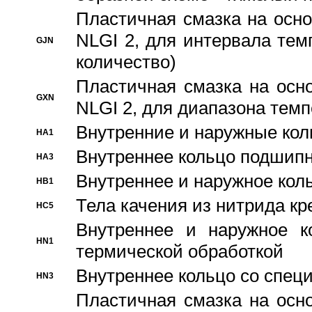
Пластичная смазка на осно
NLGI 2, для интервала темп
GJN
количество)
Пластичная смазка на осн
GXN
NLGI 2, для диапазона темп
Внутренние и наружные кол
HA1
Bнутреннее кольцо подшипн
HA3
Bнутреннее и наружное коль
HB1
Тела качения из нитрида к
HC5
Bнутреннее и наружное к
HN1
термической обработкой
Внутреннее кольцо со спец
HN3
Пластичная смазка на осн