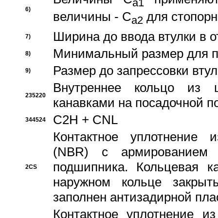
a1
6)
величины - C
для стопорн
a2
Ширина до ввода втулки в 
7)
Минимальный размер для п
8)
Размер до запрессовки втул
9)
Внутреннее кольцо из 
235220
канавками на посадочной п
C2H + CNL
344524
Контактное уплотнение и
(NBR) с армированием 
подшипника. Кольцевая к
2CS
наружном кольце закрыт
заполнен антизадирной пла
Контактное уплотнение и