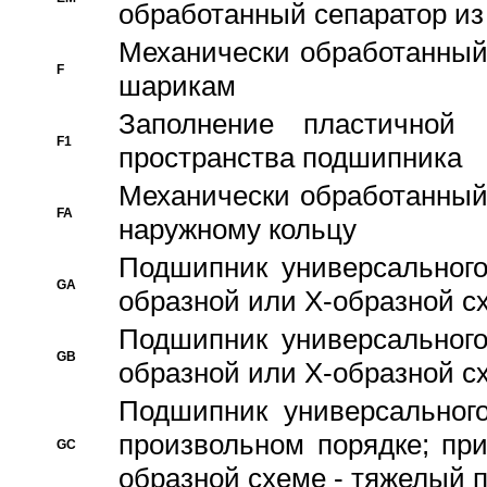
обработанный сепаратор из
Механически обработанный
F
шарикам
Заполнение пластичной
F1
пространства подшипника
Механически обработанный
FA
наружному кольцу
Подшипник универсального
GA
образной или Х-образной сх
Подшипник универсального
GB
образной или Х-образной с
Подшипник универсального
произвольном порядке; пр
GC
образной схеме - тяжелый 