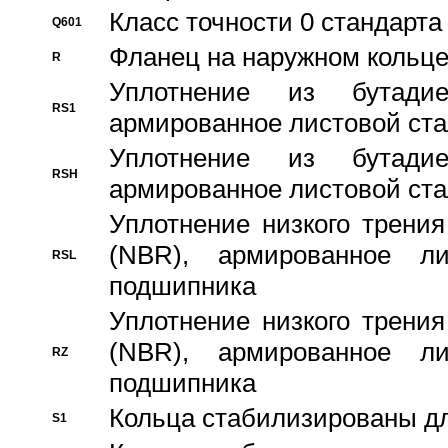
Класс точности 0 стандар
Q601
Фланец на наружном кольц
R
Уплотнение из бутадие
RS1
армированное листовой ста
Уплотнение из бутадие
RSH
армированное листовой ста
Уплотнение низкого трения
(NBR), армированное л
RSL
подшипника
Уплотнение низкого трения
(NBR), армированное л
RZ
подшипника
Кольца стабилизированы дл
S1