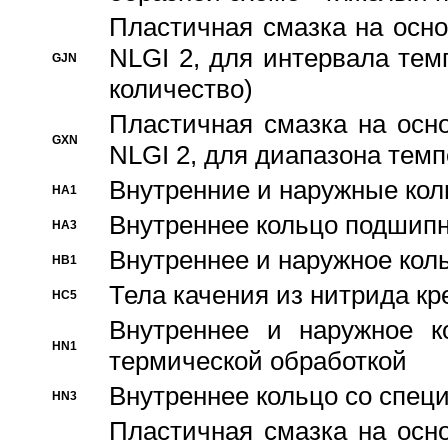
Пластичная смазка на осно
NLGI 2, для интервала темп
GJN
количество)
Пластичная смазка на осн
GXN
NLGI 2, для диапазона темп
Внутренние и наружные кол
HA1
Bнутреннее кольцо подшипн
HA3
Bнутреннее и наружное коль
HB1
Тела качения из нитрида к
HC5
Bнутреннее и наружное к
HN1
термической обработкой
Внутреннее кольцо со спец
HN3
Пластичная смазка на осн