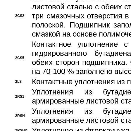
листовой сталью с обеих с
три смазочных отверстия в
2CS2
полоской. Подшипник запо
смазкой на основе полимо
Контактное уплотнение 
гидрированного бутадиен
2CS5
обеих сторон подшипника.
на 70-100 % заполнено выс
Контактные уплотнения из 
2LS
Уплотнения из бутадие
2RS1
армированные листовой ста
Уплотнения из бутадие
2RSH
армированные листовой ста
Уплотнение из фторкаучука
2RSH2