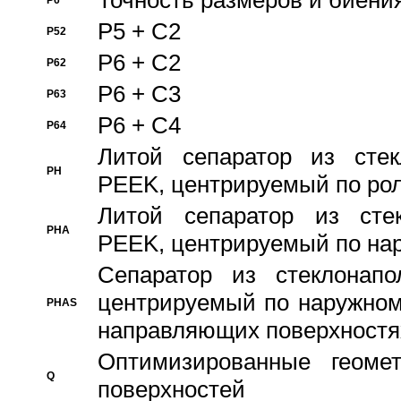
Точность размеров и биения
P6
P5 + C2
P52
P6 + C2
P62
P6 + C3
P63
P6 + C4
P64
Литой сепаратор из стек
PH
PEEK, центрируемый по ро
Литой сепаратор из стек
PHA
PEEK, центрируемый по на
Сепаратор из стеклонапо
центрируемый по наружном
PHAS
направляющих поверхностя
Оптимизированные геомет
Q
поверхностей