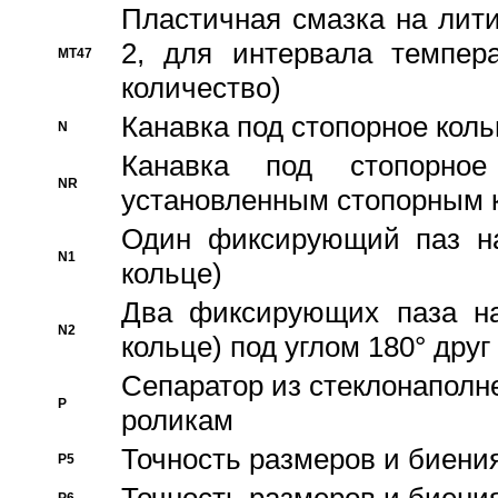
Пластичная смазка на лити
2, для интервала темпера
MT47
количество)
Канавка под стопорное кол
N
Канавка под стопорно
NR
установленным стопорным 
Один фиксирующий паз на
N1
кольце)
Два фиксирующих паза на
N2
кольце) под углом 180° друг 
Cепаратор из стеклонаполн
P
роликам
Точность размеров и биения
P5