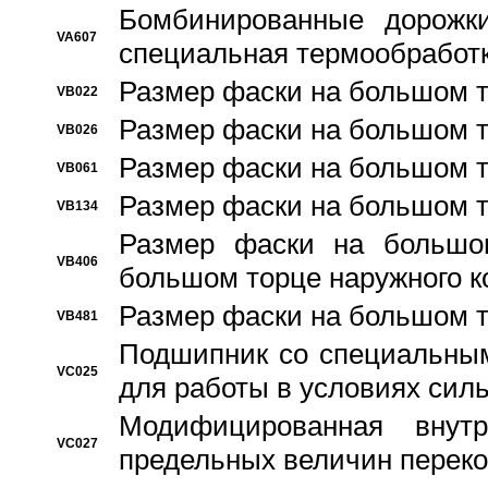
Бомбинированные дорожк
VA607
специальная термообработ
Размер фаски на большом т
VB022
Размер фаски на большом т
VB026
Размер фаски на большом т
VB061
Размер фаски на большом т
VB134
Размер фаски на большо
VB406
большом торце наружного к
Размер фаски на большом т
VB481
Подшипник со специальным
VC025
для работы в условиях сил
Модифицированная внут
VC027
предельных величин переко