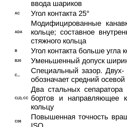
ввода шариков
Угол контакта 25°
AC
Модифицированные канавк
кольце; составное внутре
ADA
стяжного кольца
Угол контакта больше угла 
B
Уменьшенный допуск шири
B20
Специальный зазор. Двух-
C...
обозначает средний осевой
Два стальных сепаратора 
бортов и направляющее к
C(J), CC
кольцу
Повышенная точность враще
C08
ISO