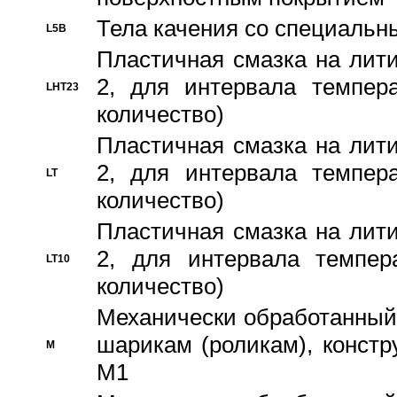
Тела качения со специаль
L5B
Пластичная смазка на лити
2, для интервала темпера
LHT23
количество)
Пластичная смазка на лити
2, для интервала темпера
LT
количество)
Пластичная смазка на лити
2, для интервала темпер
LT10
количество)
Механически обработанный 
шарикам (роликам), констр
M
M1