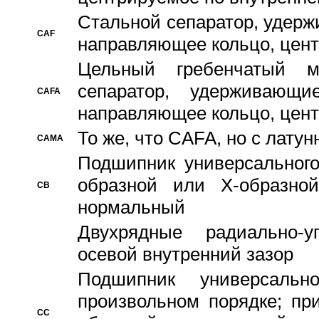
Стальной сепаратор, удерж
CAF
направляющее кольцо, цент
Цельный гребенчатый м
сепаратор, удерживающ
CAFA
направляющее кольцо, цент
То же, что CAFA, но с лату
CAMA
Подшипник универсального
образной или Х-образно
CB
нормальный
Двухрядные радиально-
осевой внутренний зазор
Подшипник универсальн
произвольном порядке; пр
CC