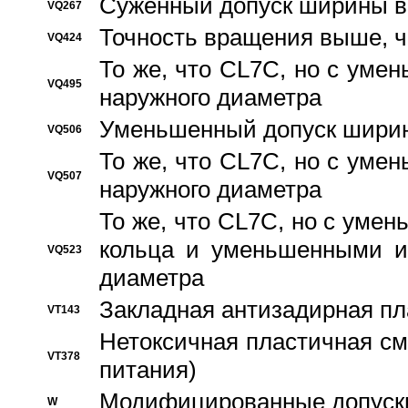
Суженный допуск ширины вн
VQ267
Точность вращения выше, 
VQ424
То же, что CL7C, но с ум
VQ495
наружного диаметра
Уменьшенный допуск ширин
VQ506
То же, что CL7C, но с ум
VQ507
наружного диаметра
То же, что CL7C, но с уме
кольца и уменьшенными и
VQ523
диаметра
Закладная антизадирная пл
VT143
Нетоксичная пластичная сма
VT378
питания)
Модифицированные допуски
W