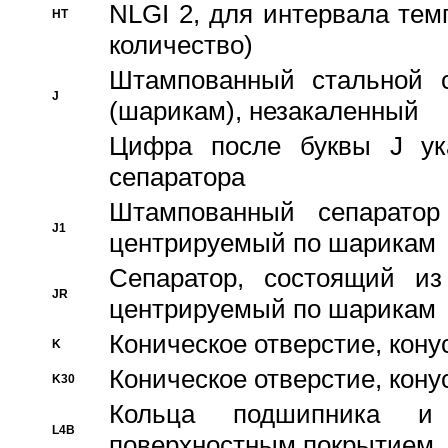
NLGI 2, для интервала темп
HT
количество)
Штампованный стальной с
J
(шарикам), незакаленный
Цифра после буквы J ука
сепаратора
Штампованный сепаратор
J1
центрируемый по шарикам
Сепаратор, состоящий из
JR
центрируемый по шарикам
Коническое отверстие, кону
K
Коническое отверстие, кону
K30
Кольца подшипника и
L4B
поверхностным покрытием