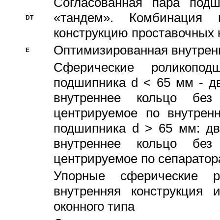
Согласованная пара под
«тандем». Комбинация
DT
конструкцию проставочных 
Оптимизированная внутрен
E
Сферические роликопод
подшипника d < 65 мм - дв
внутреннее кольцо без
центрируемое по внутренн
подшипника d > 65 мм: дв
внутреннее кольцо без
центрируемое по сепарато
Упорные сферические ро
внутренняя конструкция 
оконного типа