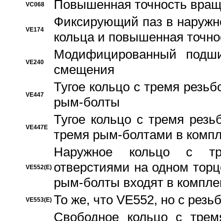
Повышенная точность вращ
VC068
Фиксирующий паз в наружн
VE174
кольца и повышенная точн
Модифицированный подши
VE240
смещения
Тугое кольцо с тремя резь
VE447
рым-болты
Тугое кольцо с тремя рез
VE447E
тремя рым-болтами в компл
Наружное кольцо с тр
отверстиями на одном торце
VE552(E)
рым-болты входят в компле
То же, что VE552, но с рез
VE553(E)
Свободное кольцо с трем