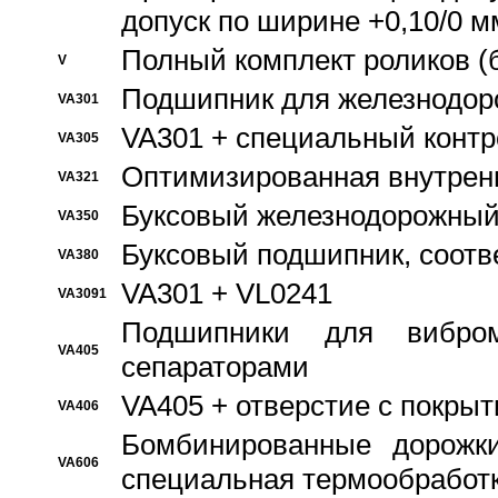
допуск по ширине +0,10/0 м
Полный комплект роликов (
V
Подшипник для железнодор
VA301
VA301 + специальный контр
VA305
Оптимизированная внутрен
VA321
Буксовый железнодорожный
VA350
Буксовый подшипник, соотв
VA380
VA301 + VL0241
VA3091
Подшипники для вибром
VA405
сепараторами
VA405 + отверстие с покры
VA406
Бомбинированные дорожк
VA606
специальная термообработ