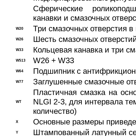
Сферические роликопод
канавки и смазочных отвер
Три смазочных отверстия в
W20
Шесть смазочных отверстий
W26
Кольцевая канавка и три с
W33
W26 + W33
W513
Подшипник с антифрикционн
W64
Заглушенные смазочные от
W77
Пластичная смазка на осн
NLGI 2-3, для интервала те
WT
количество)
Основные размеры приведен
X
Штампованный латунный се
Y