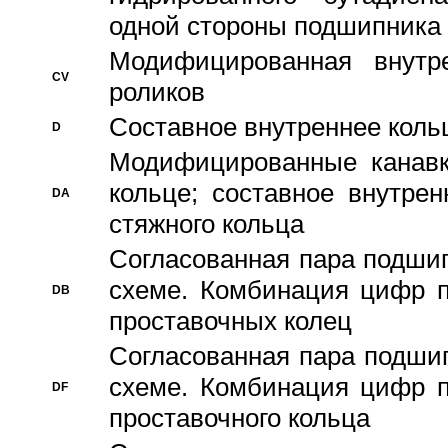
одной стороны подшипника
Модифицированная внутре
CV
роликов
Составное внутреннее кольц
D
Модифицированные канавк
кольце; составное внутре
DA
стяжного кольца
Согласованная пара подши
схеме. Комбинация цифр п
DB
проставочных колец
Согласованная пара подши
схеме. Комбинация цифр п
DF
проставочного кольца