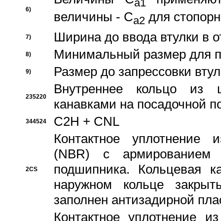
a1
6)
величины - C
для стопорн
a2
Ширина до ввода втулки в 
7)
Минимальный размер для п
8)
Размер до запрессовки втул
9)
Внутреннее кольцо из 
235220
канавками на посадочной п
C2H + CNL
344524
Контактное уплотнение и
(NBR) с армированием 
подшипника. Кольцевая к
2CS
наружном кольце закрыт
заполнен антизадирной пла
Контактное уплотнение и