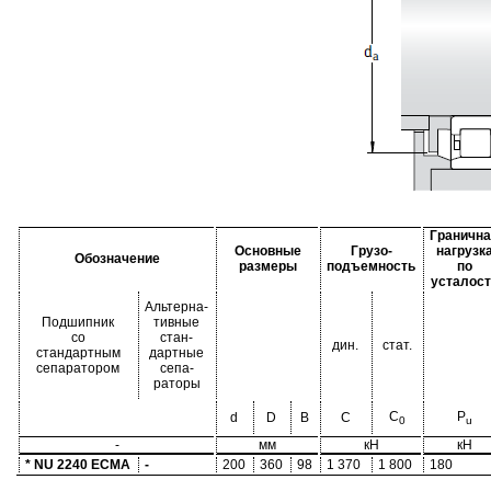
Гранична
Основные
Грузо-
нагрузк
Обозначение
размеры
подъемность
по
усталост
Альтерна-
Подшипник
тивные
со
стан-
дин.
стат.
стандартным
дартные
сепаратором
сепа-
раторы
C
P
d
D
B
C
0
u
-
мм
кН
кН
* NU 2240 ECMA
-
200
360
98
1 370
1 800
180