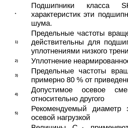
Подшипники класса S
характеристик эти подшип
*
шума.
Предельные частоты враще
действительны для подши
1)
уплотнениями низкого трени
Уплотнение неармированно
2)
Предельные частоты вращ
3)
примерно 80 % от приведен
Допустимое осевое сме
4)
относительно другого
Рекомендуемый диаметр 
5)
осевой нагрузкой
Величины C
применяют