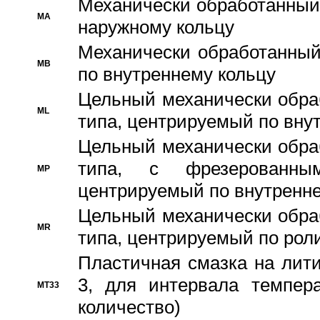
Механически обработанный
MA
наружному кольцу
Механически обработанный
MB
по внутреннему кольцу
Цельный механически обра
ML
типа, центрируемый по вну
Цельный механически обра
типа, с фрезерованны
MP
центрируемый по внутренне
Цельный механически обра
MR
типа, центрируемый по рол
Пластичная смазка на лити
3, для интервала темпера
MT33
количество)