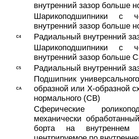
внутренний зазор больше н
Шарикоподшипники с че
внутренний зазор больше н
Pадиальный внутренний за
C4
Шарикоподшипники с че
внутренний зазор больше C
Pадиальный внутренний за
C5
Подшипник универсального
образной или Х-образной с
CA
нормального (CB)
Сферические роликопо
механически обработанный
борта на внутреннем 
центрируемое по внутренне