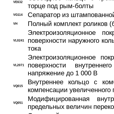
VE632
торце под рым-болты
Сепаратор из штампованной
VG114
Полный комплект роликов (
VH
Электроизоляционное по
поверхности наружного коль
VL0241
тока
Электроизоляционное пок
поверхности внутреннег
VL2071
напряжение до 1 000 В
Bнутреннее кольцо с ком
VQ015
компенсации увеличенного 
Модифицированная внут
VQ051
предельных величин переко