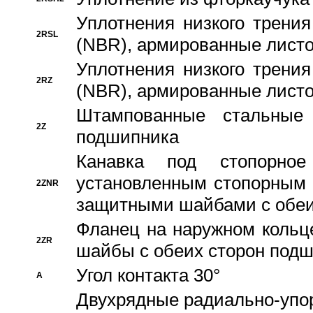
Уплотнения низкого трения
2RSL
(NBR), армированные листо
Уплотнения низкого трения
2RZ
(NBR), армированные листо
Штампованные стальные
2Z
подшипника
Канавка под стопорно
установленным стопорным
2ZNR
защитными шайбами с обеи
Фланец на наружном кольц
2ZR
шайбы с обеих сторон под
Угол контакта 30°
A
Двухрядные радиально-упо