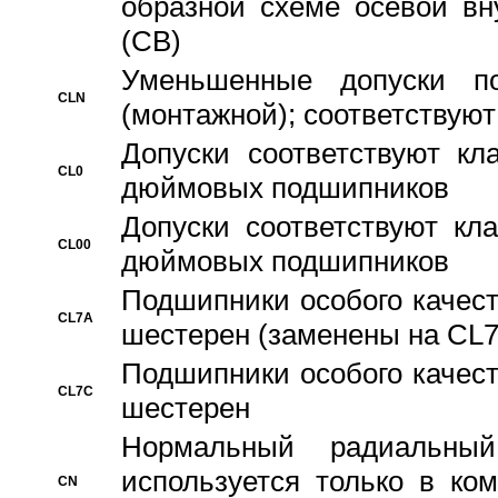
образной схеме осевой вн
(CB)
Уменьшенные допуски 
CLN
(монтажной); соответствуют
Допуски соответствуют кл
CL0
дюймовых подшипников
Допуски соответствуют кл
CL00
дюймовых подшипников
Подшипники особого качест
CL7A
шестерен (заменены на CL
Подшипники особого качест
CL7C
шестерен
Hормальный радиальный
используется только в ко
CN