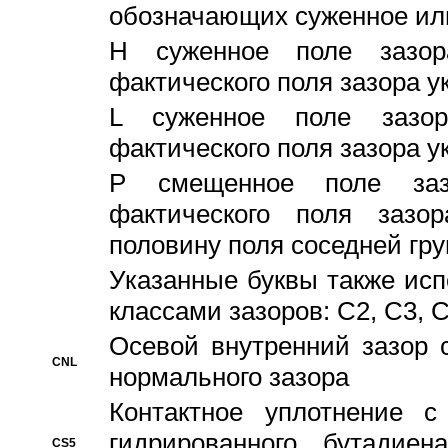
обозначающих суженное ил
H суженное поле зазора
фактического поля зазора у
L суженное поле зазор
фактического поля зазора у
P смещенное поле заз
фактического поля заз
половину поля соседней гр
Указанные буквы также ис
классами зазоров: С2, C3, 
Осевой внутренний зазор 
CNL
нормального зазора
Контактное уплотнение 
гидрированного бутадиен
CS5