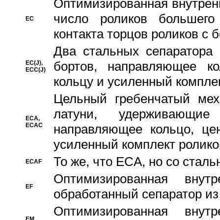
Oптимизированная внутренн
число роликов большего
EC
контакта торцов роликов с 
Два стальных сепаратора 
бортов, направляющее ко
EC(J),
ECC(J)
кольцу и усиленный компле
Цельный гребенчатый мех
латуни, удерживающи
ECA,
ECAC
направляющее кольцо, цен
усиленный комплект ролико
То же, что ECA, но со стал
ECAF
Оптимизированная внут
EF
обработанный сепаратор из
Оптимизированная внут
EM