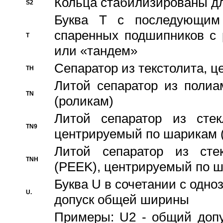
Кольца стабилизированы дл
S2
Буква T с последующим
спаренных подшипников с 
T
или «тандем»
Сепаратор из текстолита, 
TH
Литой сепаратор из полиа
TN
(роликам)
Литой сепаратор из стекл
TN9
центрируемый по шарикам 
Литой сепаратор из стек
TNH
(PEEK), центрируемый по 
Буква U в сочетании с одн
U.
допуск общей ширины
Примеры: U2 - общий допу