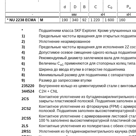
C
P
d
D
B
C
0
u
-
мм
кН
кН
* NU 2238 ECMA
M
190
340
92
1 220
1 600
160
*
Подшипники класса SKF Explorer. Кроме улучшенных х
1)
Предельные частоты вращения для открытых подшипник
2)
Уплотнение неармированное
3)
Предельные частоты вращения для исполнения 2Z сос
4)
Допустимое осевое смещение одного кольца подшипник
5)
Рекомендуемый диаметр заплечиков вала для подшипни
Величины C
применяются для стопорных колец типа 
6)
a1
7)
Ширина до ввода втулки в отверстие подшипника
8)
Минимальный размер для подшипника с сепаратором
9)
Размер до запрессовки втулки
235220
Внутреннее кольцо из цементируемой стали с винтовы
344524
C2H + CNL
Контактное уплотнение из бутадиенакрилнитрильного к
2CS
закрыты пластиковой полоской. Подшипник заполнен 
Контактное уплотнение из фторкаучука (FPM) с армир
2CS2
полоской. Подшипник заполнен высокотемпературной 
Контактное уплотнение с армированием листовой стал
2CS5
100 % заполнено высокотемпературной пластичной см
2LS
Контактные уплотнения из полиуретана с обеих сторо
2RS1
Уплотнения из бутадиенакрилнитрильного каучука (NB