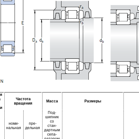
я
а
Частота
Масса
Размеры
вращения
и
Под-
шипник
со
номи-
пре-
стан-
нальная
дельная
дартным
сепа-
ратором