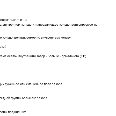
 нормального (CB)
а внутреннем кольце и направляющее кольцо, центрируемое по
 кольцо, центрируемое по внутреннему кольцу
ьный
еме осевой внутренний зазор - больше нормального (CB)
щих суженное или смещенное поле зазора:
седней группы большего зазора
ороны подшипника