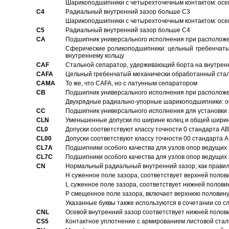
Шарикоподшипники с четырехточечным контактом: осе
C4
Pадиальный внутренний зазор больше C3
Шарикоподшипники с четырехточечным контактом: осе
C5
Pадиальный внутренний зазор больше C4
CA
Подшипник универсального исполнения при расположен
Сферические роликоподшипники: цельный гребенчаты
внутреннему кольцу
CAF
Стальной сепаратор, удерживающий борта на внутренн
CAFA
Цельный гребенчатый механически обработанный стал
CAMA
То же, что CAFA, но с латунным сепаратором
CB
Подшипник универсального исполнения при расположен
Двухрядные радиально-упорные шарикоподшипники: о
CC
Подшипник универсального исполнения для установки 
CLN
Уменьшенные допуски по ширине колец и общей ширине
CL0
Допуски соответствуют классу точности 0 стандарта 
CL00
Допуски соответствуют классу точности 00 стандарта
CL7A
Подшипники особого качества для узлов опор ведущих
CL7C
Подшипники особого качества для узлов опор ведущих
CN
Hормальный радиальный внутренний зазор; как правил
H суженное поле зазора, соответствует верхней полов
L суженное поле зазора, соответствует нижней полови
P смещенное поле зазора, включает верхнюю половину
Указанные буквы также используются в сочетании со с
CNL
Осевой внутренний зазор соответствует нижней полов
CS5
Контактное уплотнение с армированием листовой стал