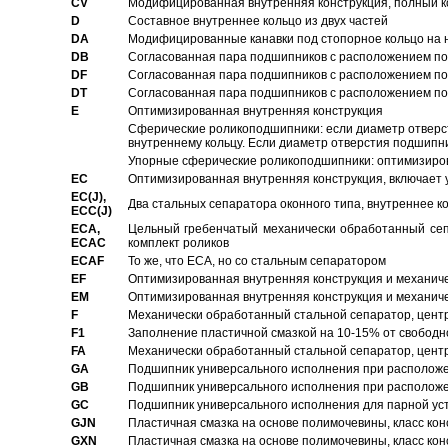
CV
Модифицированная внутренняя конструкция, полный к
D
Составное внутреннее кольцо из двух частей
DA
Модифицированные канавки под стопорное кольцо на н
DB
Согласованная пара подшипников с расположением по 
DF
Согласованная пара подшипников с расположением по 
DT
Согласованная пара подшипников с расположением по 
E
Оптимизированная внутренняя конструкция
Сферические роликоподшипники: если диаметр отверст
внутреннему кольцу. Если диаметр отверстия подшипни
Упорные сферические роликоподшипники: оптимизиров
EC
Oптимизированная внутренняя конструкция, включает 
EC(J),
Два стальных сепаратора оконного типа, внутреннее к
ECC(J)
ECA,
Цельный гребенчатый механически обработанный сеп
ECAC
комплект роликов
ECAF
То же, что ECA, но со стальным сепаратором
EF
Оптимизированная внутренняя конструкция и механич
EM
Оптимизированная внутренняя конструкция и механич
F
Механически обработанный стальной сепаратор, цен
F1
Заполнение пластичной смазкой на 10-15% от свободн
FA
Механически обработанный стальной сепаратор, цент
GA
Подшипник универсального исполнения при расположен
GB
Подшипник универсального исполнения при расположен
GC
Подшипник универсального исполнения для парной уст
GJN
Пластичная смазка на основе полимочевины, класс конс
GXN
Пластичная смазка на основе полимочевины, класс конс