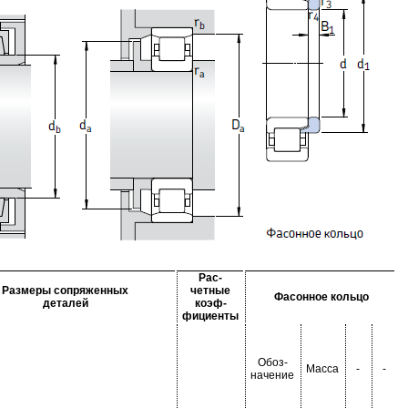
Рас-
Размеры сопряженных
четные
Фасонное кольцо
деталей
коэф-
фициенты
Обоз-
Масса
-
-
начение