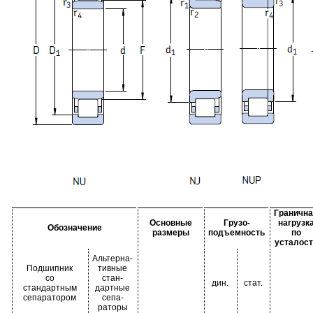
Гранична
Основные
Грузо-
нагрузк
Обозначение
размеры
подъемность
по
усталост
Альтерна-
Подшипник
тивные
со
стан-
дин.
стат.
стандартным
дартные
сепаратором
сепа-
раторы