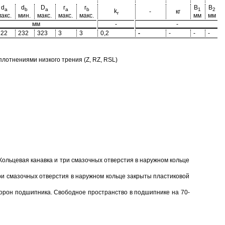
d
d
D
r
r
B
B
a
b
a
a
b
1
2
k
-
кг
r
акс.
мин.
макс.
макс.
макс.
мм
мм
мм
-
-
222
232
323
3
3
0,2
-
-
-
-
отнениями низкого трения (Z, RZ, RSL)
Кольцевая канавка и три смазочных отверстия в наружном кольце
ри смазочных отверстия в наружном кольце закрыты пластиковой
торон подшипника. Свободное пространство в подшипнике на 70-