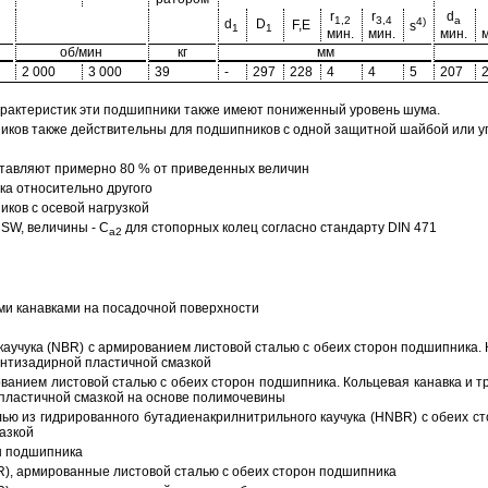
r
r
d
1,2
3,4
a
4)
d
D
F,E
s
1
1
мин.
мин.
мин.
м
об/мин
кг
мм
2 000
3 000
39
-
297
228
4
4
5
207
арактеристик эти подшипники также имеют пониженный уровень шума.
ов также действительны для подшипников с одной защитной шайбой или упл
тавляют примерно 80 % от приведенных величин
а относительно другого
ков с осевой нагрузкой
SW, величины - C
для стопорных колец согласно стандарту DIN 471
a2
ми канавками на посадочной поверхности
аучука (NBR) с армированием листовой сталью с обеих сторон подшипника. 
антизадирной пластичной смазкой
ованием листовой сталью с обеих сторон подшипника. Кольцевая канавка и т
пластичной смазкой на основе полимочевины
ью из гидрированного бутадиенакрилнитрильного каучука (HNBR) с обеих с
азкой
н подшипника
R), армированные листовой сталью с обеих сторон подшипника