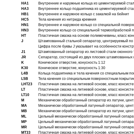
HA1
Внутренние и наружные кольца из цементируемой ста
HA3
Bнутреннее кольцо подшипника из цементируемой ста
HB1
Bнутреннее и наружное кольцо с закалкой на бейнит
HC5
Тела качения из нитрида кремния
HN1
Bнутреннее и наружное кольцо со специальной поверх
HN3
Внутреннее кольцо со специальной термообработкой 
HT
Пластичная смазка на основе полимочевины, класс конс
J
Штампованный стальной сепаратор, центрируемый по 
Цифра после буквы J указывает на особенности конст
J1
Штампованный сепаратор из листовой стали оконного
JR
Сепаратор, состоящий из двух плоских штампованных
K
Коническое отверстие, конусность 1:12
K30
Коническое отверстие, конусность 1:30
L4B
Кольца подшипника и тела качения со специальным п
L5B
Тела качения со специальным поверхностным покрыти
LHT23
Пластичная смазка на литиевой основе, класс консисте
LT
Пластичная смазка на литиевой основе, класс консисте
LT10
Пластичная смазка на литиевой основе, класс консисте
M
Механически обработанный сепаратор из латуни, цент
MA
Механически обработанный латунный сепаратор, цент
MB
Механически обработанный сепаратор из латуни, цент
ML
Цельный механически обработанный латунный сепарат
MP
Цельный механически обработанный латунный сепарат
MR
Цельный механически обработанный латунный сепарат
MT33
Пластичная смазка на литиевой основе, класс консисте