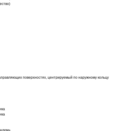
ество)
аправляющих поверхностях, центрируемый по наружному кольцу
ика
ика
андем»