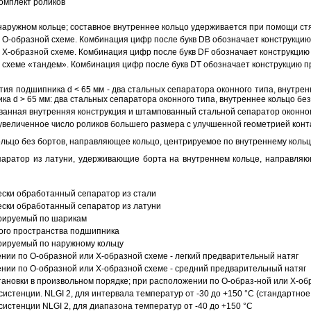
омплект роликов
аружном кольце; составное внутреннее кольцо удерживается при помощи ст
О-образной схеме. Комбинация цифр после букв DB обозначает конструкцию
Х-образной схеме. Комбинация цифр после букв DF обозначает конструкцию 
схеме «тандем». Комбинация цифр после букв DT обозначает конструкцию п
ия подшипника d < 65 мм - два стальных сепаратора оконного типа, внутрен
ка d > 65 мм: два стальных сепаратора оконного типа, внутреннее кольцо б
анная внутренняя конструкция и штампованный стальной сепаратор оконног
увеличенное число роликов большего размера с улучшенной геометрией конта
ольцо без бортов, направляющее кольцо, центрируемое по внутреннему кольц
аратор из латуни, удерживающие борта на внутреннем кольце, направляющ
ески обработанный сепаратор из стали
ески обработанный сепаратор из латуни
трируемый по шарикам
ого пространства подшипника
рируемый по наружному кольцу
ии по О-образной или Х-образной схеме - легкий предварительный натяг
ии по О-образной или Х-образной схеме - средний предварительный натяг
ановки в произвольном порядке; при расположении по О-образ-ной или Х-об
истенции. NLGI 2, для интервала температур от -30 до +150 °C (стандартное
истенции NLGI 2, для диапазона температур от -40 до +150 °C