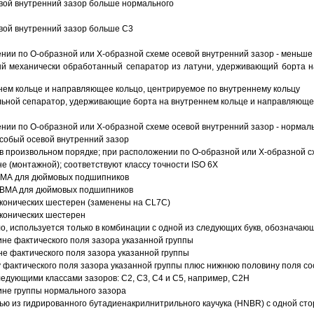
вой внутренний зазор больше нормального
вой внутренний зазор больше C3
ии по О-образной или Х-образной схеме осевой внутренний зазор - меньше
й механически обработанный сепаратор из латуни, удерживающий борта н
ем кольце и направляющее кольцо, центрируемое по внутреннему кольцу
ьной сепаратор, удерживающие борта на внутреннем кольце и направляющее
ии по О-образной или Х-образной схеме осевой внутренний зазор - нормал
собый осевой внутренний зазор
в произвольном порядке; при расположении по О-образной или Х-образной сх
 (монтажной); соответствуют классу точности ISO 6X
АВМА для дюймовых подшипников
 ABMA для дюймовых подшипников
 конических шестерен (заменены на CL7C)
 конических шестерен
о, используется только в комбинации с одной из следующих букв, обозначаю
ине фактического поля зазора указанной группы
не фактического поля зазора указанной группы
 фактического поля зазора указанной группы плюс нижнюю половину поля со
ледующими классами зазоров: С2, C3, С4 и С5, например, С2Н
ине группы нормального зазора
ью из гидрированного бутадиенакрилнитрильного каучука (HNBR) с одной ст