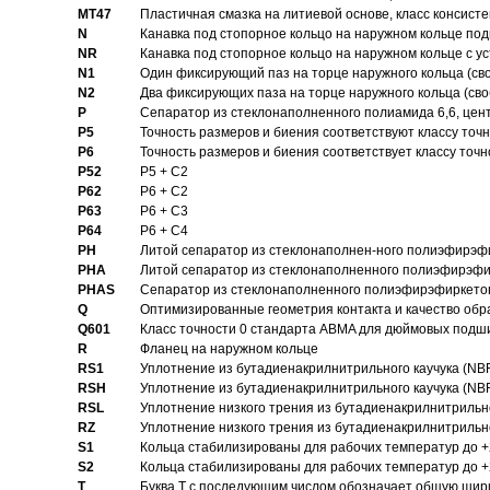
MT47
Пластичная смазка на литиевой основе, класс консисте
N
Канавка под стопорное кольцо на наружном кольце по
NR
Канавка под стопорное кольцо на наружном кольце с 
N1
Один фиксирующий паз на торце наружного кольца (св
N2
Два фиксирующих паза на торце наружного кольца (своб
P
Cепаратор из стеклонаполненного полиамида 6,6, цен
P5
Точность размеров и биения соответствуют классу точн
P6
Точность размеров и биения соответствует классу точн
P52
P5 + C2
P62
P6 + C2
P63
P6 + C3
P64
P6 + C4
PH
Литой сепаратор из стеклонаполнен-ного полиэфирэф
PHA
Литой сепаратор из стеклонаполненного полиэфирэфи
PHAS
Сепаратор из стеклонаполненного полиэфирэфиркетон
Q
Оптимизированные геометрия контакта и качество обр
Q601
Класс точности 0 стандарта ABMA для дюймовых подш
R
Фланец на наружном кольце
RS1
Уплотнение из бутадиенакрилнитрильного каучука (NB
RSH
Уплотнение из бутадиенакрилнитрильного каучука (NB
RSL
Уплотнение низкого трения из бутадиенакрилнитрильно
RZ
Уплотнение низкого трения из бутадиенакрилнитрильно
S1
Кольца стабилизированы для рабочих температур до +
S2
Кольца стабилизированы для рабочих температур до +
T
Буква T с последующим числом обозначает общую шир