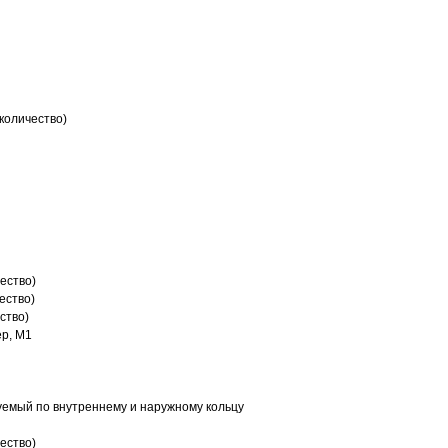
количество)
ество)
ество)
ство)
р, M1
емый по внутреннему и наружному кольцу
ество)