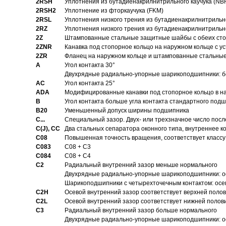
2RSH
Уплотнения из бутадиенакрилнитрильного каучука (NB
2RSH2
Уплотнение из фторкаучука (FKM)
2RSL
Уплотнения низкого трения из бутадиенакрилнитрильн
2RZ
Уплотнения низкого трения из бутадиенакрилнитрильн
2Z
Штампованные стальные защитные шайбы с обеих ст
2ZNR
Канавка под стопорное кольцо на наружном кольце с
2ZR
Фланец на наружном кольце и штампованные стальны
A
Угол контакта 30°
Двухрядные радиально-упорные шарикоподшипники: бе
AC
Угол контакта 25°
ADA
Модифицированные канавки под стопорное кольцо в на
B
Угол контакта больше угла контакта стандартного под
B20
Уменьшенный допуск ширины подшипника
C...
Специальный зазор. Двух- или трехзначное число посл
C(J), CC
Два стальных сепаратора оконного типа, внутреннее к
C08
Повышенная точность вращения, соответствует классу 
C083
C08 + C3
C084
C08 + C4
C2
Pадиальный внутренний зазор меньше нормального
Двухрядные радиально-упорные шарикоподшипники: о
Шарикоподшипники с четырехточечным контактом: осе
C2H
Осевой внутренний зазор соответствует верхней поло
C2L
Осевой внутренний зазор соответствует нижней полов
C3
Pадиальный внутренний зазор больше нормального
Двухрядные радиально-упорные шарикоподшипники: ос