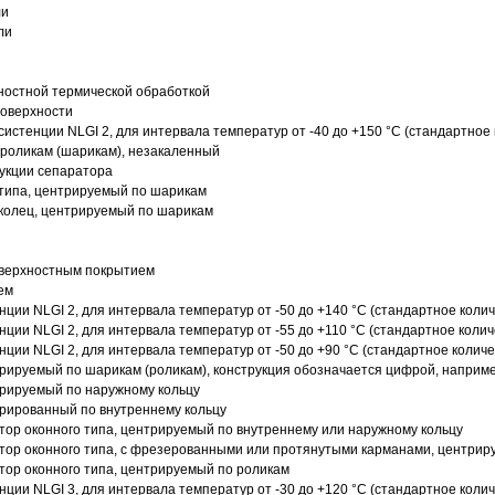
ли
ли
ностной термической обработкой
поверхности
истенции NLGI 2, для интервала температур от -40 до +150 °C (стандартное 
роликам (шарикам), незакаленный
рукции сепаратора
 типа, центрируемый по шарикам
 колец, центрируемый по шарикам
оверхностным покрытием
ем
нции NLGI 2, для интервала температур от -50 до +140 °C (стандартное колич
нции NLGI 2, для интервала температур от -55 до +110 °C (стандартное колич
нции NLGI 2, для интервала температур от -50 до +90 °C (стандартное количе
рируемый по шарикам (роликам), конструкция обозначается цифрой, наприме
рируемый по наружному кольцу
рированный по внутреннему кольцу
ор оконного типа, центрируемый по внутреннему или наружному кольцу
ор оконного типа, с фрезерованными или протянутыми карманами, центриру
ор оконного типа, центрируемый по роликам
нции NLGI 3, для интервала температур от -30 до +120 °C (стандартное колич