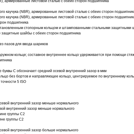
R), армированные листовой сталью с обеих сторон подшипника
ого каучука (NBR), армированные листовой сталью с обеих сторон подшипник
ого каучука (NBR), армированные листовой сталью с обеих сторон подшипник
орон подшипника
 установленным стопорным кольцом и штампованными стальными защитными 
е защитные шайбы с обеих сторон подшипника
з пазов для ввода шариков
ружном кольце; составное внутреннее кольцо удерживается при помощи стяж
шипника
е буквы С обозначает средний осевой внутренний зазор в мкм
ольцо без бортов и направляющее кольцо, центрируемое по внутреннему кол
точности 5 ISO
севой внутренний зазор меньше нормального
вой внутренний зазор меньше нормального
вине группы C2
ине группы C2
евой внутренний зазор больше нормального