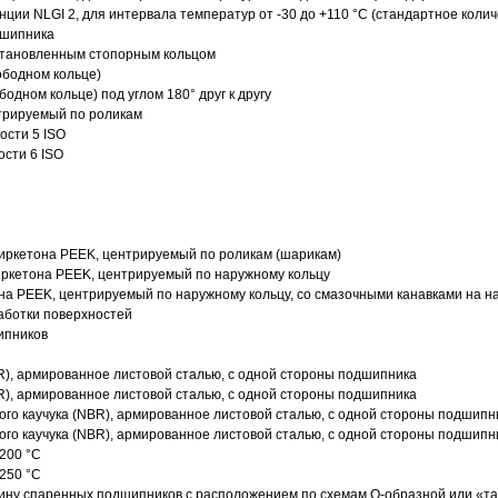
нции NLGI 2, для интервала температур от -30 до +110 °C (стандартное колич
дшипника
установленным стопорным кольцом
ободном кольце)
одном кольце) под углом 180° друг к другу
трируемый по роликам
ости 5 ISO
ости 6 ISO
иркетона PEEK, центрируемый по роликам (шарикам)
ркетона PEEK, центрируемый по наружному кольцу
а PEEK, центрируемый по наружному кольцу, со смазочными канавками на н
аботки поверхностей
ипников
R), армированное листовой сталью, с одной стороны подшипника
R), армированное листовой сталью, с одной стороны подшипника
го каучука (NBR), армированное листовой сталью, с одной стороны подшипн
го каучука (NBR), армированное листовой сталью, с одной стороны подшипн
200 °C
250 °C
ину спаренных подшипников с расположением по схемам О-образной или «т