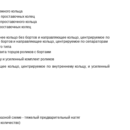
яжного кольца
 проставочных колец
проставочного кольца
роставочных колец
нее кольцо без бортов и направляющее кольцо, центрируемое по
ез бортов и направляющее кольцо, центрируемое по сепараторам
о типа
кта торцов роликов с бортами
у и усиленный комплект роликов
ее кольцо, центрируемое по внутреннему кольцу, и усиленный
разной схеме - тяжелый предварительный натяг
 количество)