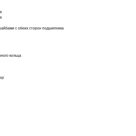
а
а
шайбами с обеих сторон подшипника
ного кольца
ьцу