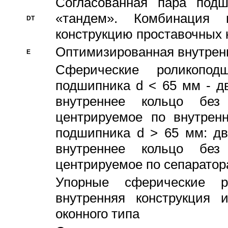
Согласованная пара под
«тандем». Комбинация
DT
конструкцию проставочных 
Оптимизированная внутрен
E
Сферические роликопод
подшипника d < 65 мм - дв
внутреннее кольцо без
центрируемое по внутренн
подшипника d > 65 мм: дв
внутреннее кольцо без
центрируемое по сепарато
Упорные сферические ро
внутренняя конструкция 
оконного типа