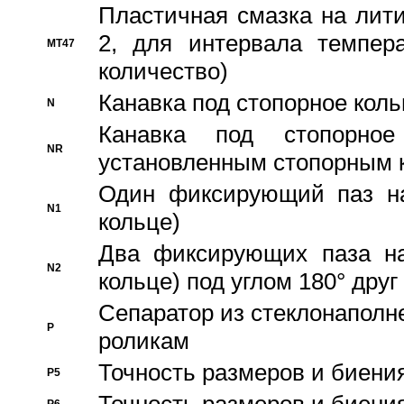
Пластичная смазка на лити
2, для интервала темпера
MT47
количество)
Канавка под стопорное кол
N
Канавка под стопорно
NR
установленным стопорным 
Один фиксирующий паз на
N1
кольце)
Два фиксирующих паза на
N2
кольце) под углом 180° друг 
Cепаратор из стеклонаполн
P
роликам
Точность размеров и биения
P5