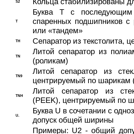
Кольца стабилизированы дл
S2
Буква T с последующим
спаренных подшипников с 
T
или «тандем»
Сепаратор из текстолита, 
TH
Литой сепаратор из полиа
TN
(роликам)
Литой сепаратор из стекл
TN9
центрируемый по шарикам 
Литой сепаратор из стек
TNH
(PEEK), центрируемый по 
Буква U в сочетании с одн
U.
допуск общей ширины
Примеры: U2 - общий допу