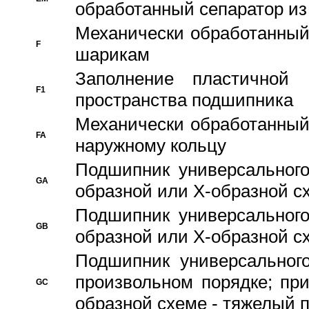
обработанный сепаратор из
Механически обработанный
F
шарикам
Заполнение пластичной
F1
пространства подшипника
Механически обработанный
FA
наружному кольцу
Подшипник универсального
GA
образной или Х-образной сх
Подшипник универсального
GB
образной или Х-образной с
Подшипник универсального
произвольном порядке; пр
GC
образной схеме - тяжелый 