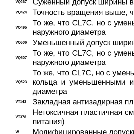
Суженный допуск ширины вн
VQ267
Точность вращения выше, 
VQ424
То же, что CL7C, но с ум
VQ495
наружного диаметра
Уменьшенный допуск ширин
VQ506
То же, что CL7C, но с ум
VQ507
наружного диаметра
То же, что CL7C, но с уме
кольца и уменьшенными и
VQ523
диаметра
Закладная антизадирная пл
VT143
Нетоксичная пластичная сма
VT378
питания)
Модифицированные допуски
W