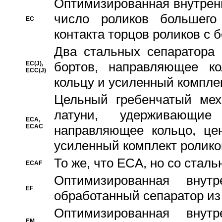
Oптимизированная внутренн
число роликов большего
EC
контакта торцов роликов с 
Два стальных сепаратора 
бортов, направляющее ко
EC(J),
ECC(J)
кольцу и усиленный компле
Цельный гребенчатый мех
латуни, удерживающи
ECA,
ECAC
направляющее кольцо, цен
усиленный комплект ролико
То же, что ECA, но со стал
ECAF
Оптимизированная внут
EF
обработанный сепаратор из
Оптимизированная внут
EM