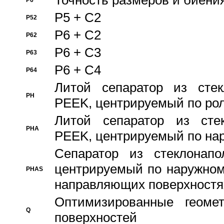
Точность размеров и биения
P6
P5 + C2
P52
P6 + C2
P62
P6 + C3
P63
P6 + C4
P64
Литой сепаратор из стек
PH
PEEK, центрируемый по ро
Литой сепаратор из стек
PHA
PEEK, центрируемый по на
Сепаратор из стеклонапо
центрируемый по наружном
PHAS
направляющих поверхностя
Оптимизированные геомет
Q
поверхностей