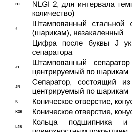
NLGI 2, для интервала темп
HT
количество)
Штампованный стальной с
J
(шарикам), незакаленный
Цифра после буквы J ука
сепаратора
Штампованный сепаратор
J1
центрируемый по шарикам
Сепаратор, состоящий из
JR
центрируемый по шарикам
Коническое отверстие, кону
K
Коническое отверстие, кону
K30
Кольца подшипника и
L4B
поверхностным покрытием