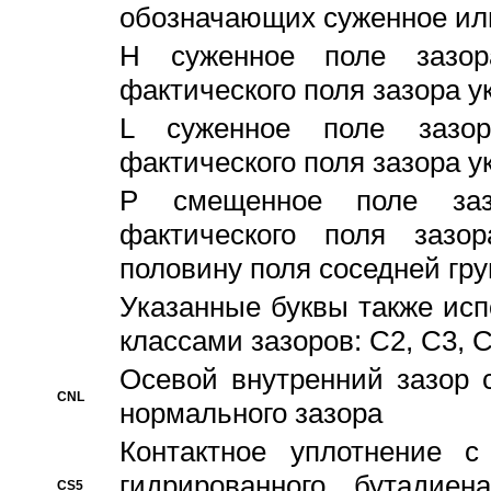
обозначающих суженное ил
H суженное поле зазора
фактического поля зазора у
L суженное поле зазор
фактического поля зазора у
P смещенное поле заз
фактического поля заз
половину поля соседней гр
Указанные буквы также ис
классами зазоров: С2, C3, 
Осевой внутренний зазор 
CNL
нормального зазора
Контактное уплотнение 
гидрированного бутадиен
CS5