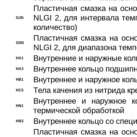
Пластичная смазка на осно
NLGI 2, для интервала темп
GJN
количество)
Пластичная смазка на осн
GXN
NLGI 2, для диапазона темп
Внутренние и наружные кол
HA1
Bнутреннее кольцо подшипн
HA3
Bнутреннее и наружное коль
HB1
Тела качения из нитрида к
HC5
Bнутреннее и наружное к
HN1
термической обработкой
Внутреннее кольцо со спец
HN3
Пластичная смазка на осн