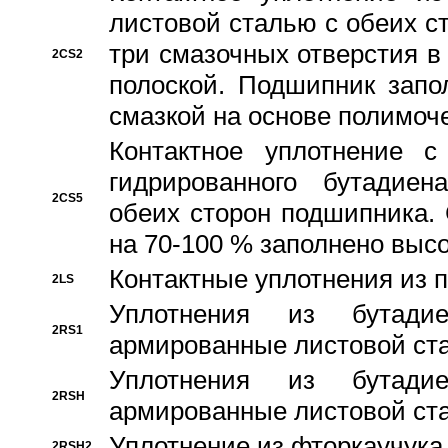
листовой сталью с обеих с
три смазочных отверстия в
2CS2
полоской. Подшипник запо
смазкой на основе полимо
Контактное уплотнение 
гидрированного бутадиен
2CS5
обеих сторон подшипника.
на 70-100 % заполнено выс
Контактные уплотнения из 
2LS
Уплотнения из бутадие
2RS1
армированные листовой ста
Уплотнения из бутадие
2RSH
армированные листовой ста
Уплотнение из фторкаучука
2RSH2