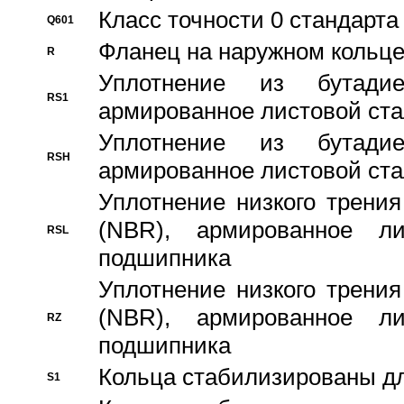
Класс точности 0 стандар
Q601
Фланец на наружном кольц
R
Уплотнение из бутадие
RS1
армированное листовой ста
Уплотнение из бутадие
RSH
армированное листовой ста
Уплотнение низкого трения
(NBR), армированное л
RSL
подшипника
Уплотнение низкого трения
(NBR), армированное л
RZ
подшипника
Кольца стабилизированы дл
S1