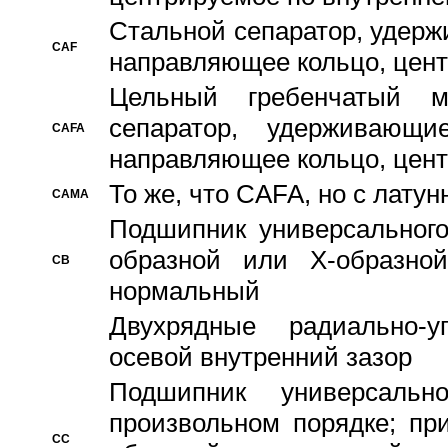
Стальной сепаратор, удерж
CAF
направляющее кольцо, цент
Цельный гребенчатый м
сепаратор, удерживающ
CAFA
направляющее кольцо, цент
То же, что CAFA, но с лату
CAMA
Подшипник универсального
образной или Х-образно
CB
нормальный
Двухрядные радиально-
осевой внутренний зазор
Подшипник универсальн
произвольном порядке; пр
CC