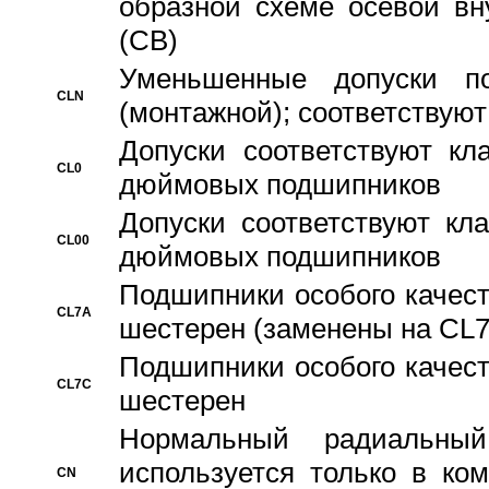
образной схеме осевой вн
(CB)
Уменьшенные допуски 
CLN
(монтажной); соответствуют
Допуски соответствуют кл
CL0
дюймовых подшипников
Допуски соответствуют кл
CL00
дюймовых подшипников
Подшипники особого качест
CL7A
шестерен (заменены на CL
Подшипники особого качест
CL7C
шестерен
Hормальный радиальный
используется только в ко
CN