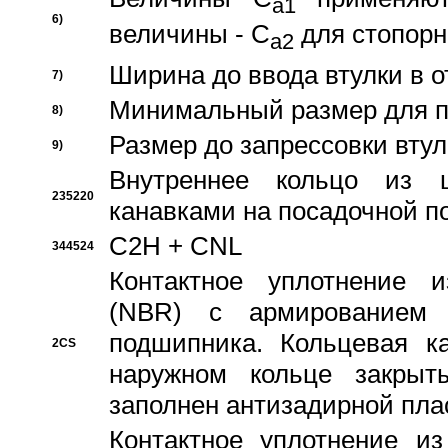
a1
6)
величины - C
для стопорн
a2
Ширина до ввода втулки в 
7)
Минимальный размер для п
8)
Размер до запрессовки втул
9)
Внутреннее кольцо из 
235220
канавками на посадочной п
C2H + CNL
344524
Контактное уплотнение и
(NBR) с армированием 
подшипника. Кольцевая к
2CS
наружном кольце закрыт
заполнен антизадирной пла
Контактное уплотнение и