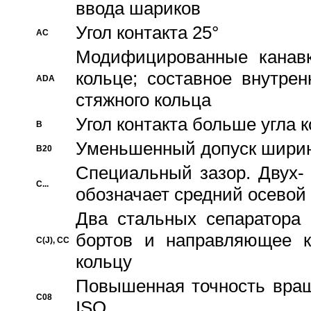
ввода шариков
Угол контакта 25°
AC
Модифицированные канавк
кольце; составное внутре
ADA
стяжного кольца
Угол контакта больше угла 
B
Уменьшенный допуск шири
B20
Специальный зазор. Двух-
C...
обозначает средний осевой
Два стальных сепаратора 
бортов и направляющее к
C(J), CC
кольцу
Повышенная точность враще
C08
ISO