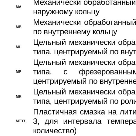
Механически обработанный
MA
наружному кольцу
Механически обработанный
MB
по внутреннему кольцу
Цельный механически обра
ML
типа, центрируемый по вну
Цельный механически обра
типа, с фрезерованны
MP
центрируемый по внутренне
Цельный механически обра
MR
типа, центрируемый по рол
Пластичная смазка на лити
3, для интервала темпера
MT33
количество)