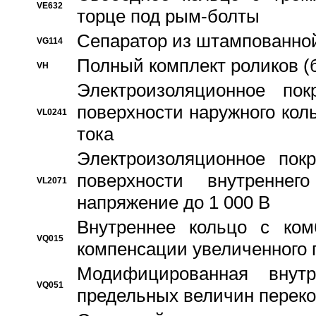
VE632
торце под рым-болты
Сепаратор из штампованной
VG114
Полный комплект роликов (
VH
Электроизоляционное по
поверхности наружного коль
VL0241
тока
Электроизоляционное пок
поверхности внутреннег
VL2071
напряжение до 1 000 В
Bнутреннее кольцо с ком
VQ015
компенсации увеличенного 
Модифицированная внут
VQ051
предельных величин переко