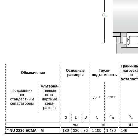
Гранична
Основные
Грузо-
нагрузк
Обозначение
размеры
подъемность
по
усталост
Альтерна-
Подшипник
тивные
со
стан-
дин.
стат.
стандартным
дартные
сепаратором
сепа-
раторы
C
P
d
D
B
C
0
u
-
мм
кН
кН
* NU 2236 ECMA
M
180
320
86
1 100
1 430
146