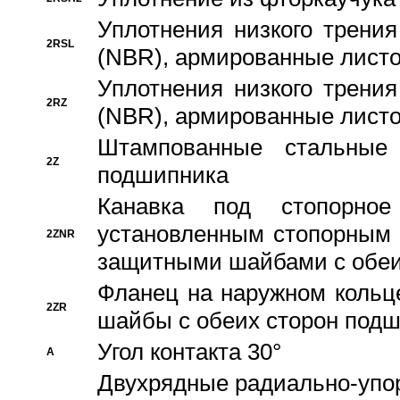
Уплотнения низкого трения
2RSL
(NBR), армированные листо
Уплотнения низкого трения
2RZ
(NBR), армированные листо
Штампованные стальные
2Z
подшипника
Канавка под стопорно
установленным стопорным
2ZNR
защитными шайбами с обеи
Фланец на наружном кольц
2ZR
шайбы с обеих сторон под
Угол контакта 30°
A
Двухрядные радиально-упо