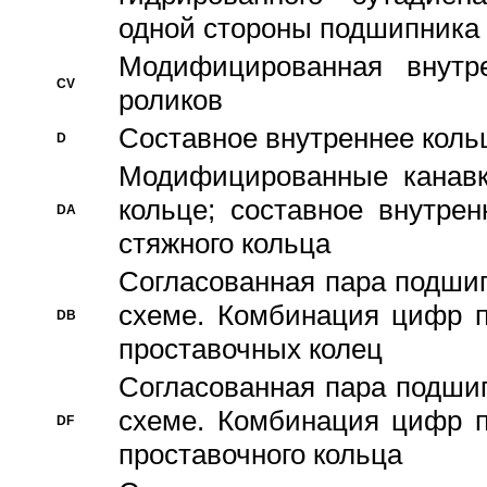
одной стороны подшипника
Модифицированная внутре
CV
роликов
Составное внутреннее кольц
D
Модифицированные канавк
кольце; составное внутре
DA
стяжного кольца
Согласованная пара подши
схеме. Комбинация цифр п
DB
проставочных колец
Согласованная пара подши
схеме. Комбинация цифр п
DF
проставочного кольца