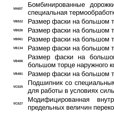
Бомбинированные дорожк
VA607
специальная термообработ
Размер фаски на большом т
VB022
Размер фаски на большом т
VB026
Размер фаски на большом т
VB061
Размер фаски на большом т
VB134
Размер фаски на большо
VB406
большом торце наружного к
Размер фаски на большом т
VB481
Подшипник со специальным
VC025
для работы в условиях сил
Модифицированная внут
VC027
предельных величин переко