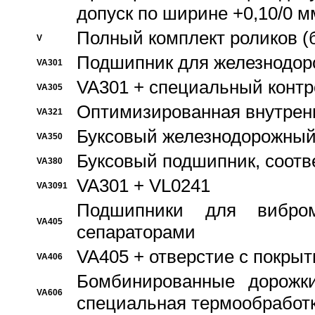
допуск по ширине +0,10/0 м
Полный комплект роликов (
V
Подшипник для железнодор
VA301
VA301 + специальный контр
VA305
Оптимизированная внутрен
VA321
Буксовый железнодорожный
VA350
Буксовый подшипник, соотв
VA380
VA301 + VL0241
VA3091
Подшипники для вибром
VA405
сепараторами
VA405 + отверстие с покры
VA406
Бомбинированные дорожк
VA606
специальная термообработ