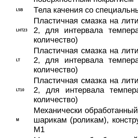
Тела качения со специаль
L5B
Пластичная смазка на лити
2, для интервала темпера
LHT23
количество)
Пластичная смазка на лити
2, для интервала темпера
LT
количество)
Пластичная смазка на лити
2, для интервала темпер
LT10
количество)
Механически обработанный 
шарикам (роликам), констр
M
M1