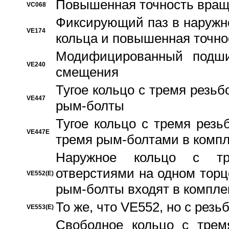
Повышенная точность вращ
VC068
Фиксирующий паз в наружн
VE174
кольца и повышенная точн
Модифицированный подши
VE240
смещения
Тугое кольцо с тремя резь
VE447
рым-болты
Тугое кольцо с тремя рез
VE447E
тремя рым-болтами в компл
Наружное кольцо с тр
отверстиями на одном торце
VE552(E)
рым-болты входят в компле
То же, что VE552, но с рез
VE553(E)
Свободное кольцо с трем