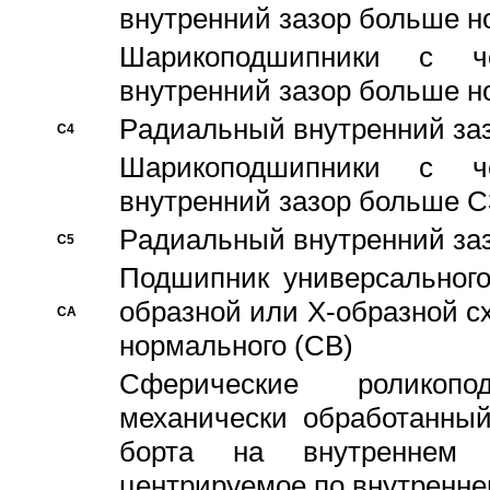
внутренний зазор больше н
Шарикоподшипники с че
внутренний зазор больше н
Pадиальный внутренний за
C4
Шарикоподшипники с че
внутренний зазор больше C
Pадиальный внутренний за
C5
Подшипник универсального
образной или Х-образной с
CA
нормального (CB)
Сферические роликопо
механически обработанный
борта на внутреннем 
центрируемое по внутренне