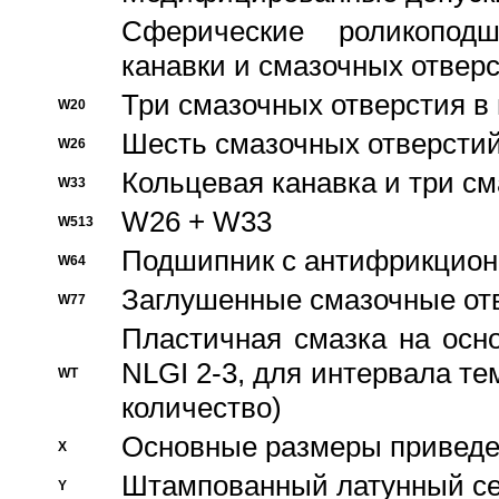
Сферические роликопод
канавки и смазочных отвер
Три смазочных отверстия в
W20
Шесть смазочных отверстий
W26
Кольцевая канавка и три с
W33
W26 + W33
W513
Подшипник с антифрикционн
W64
Заглушенные смазочные от
W77
Пластичная смазка на осн
NLGI 2-3, для интервала те
WT
количество)
Основные размеры приведен
X
Штампованный латунный се
Y