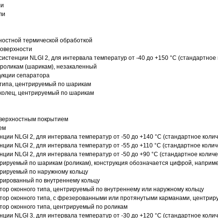
ли
ли
ностной термической обработкой
поверхности
истенции NLGI 2, для интервала температур от -40 до +150 °C (стандартное 
роликам (шарикам), незакаленный
рукции сепаратора
 типа, центрируемый по шарикам
 колец, центрируемый по шарикам
оверхностным покрытием
ем
нции NLGI 2, для интервала температур от -50 до +140 °C (стандартное колич
нции NLGI 2, для интервала температур от -55 до +110 °C (стандартное колич
нции NLGI 2, для интервала температур от -50 до +90 °C (стандартное количе
рируемый по шарикам (роликам), конструкция обозначается цифрой, наприме
рируемый по наружному кольцу
рированный по внутреннему кольцу
ор оконного типа, центрируемый по внутреннему или наружному кольцу
ор оконного типа, с фрезерованными или протянутыми карманами, центриру
ор оконного типа, центрируемый по роликам
нции NLGI 3, для интервала температур от -30 до +120 °C (стандартное колич