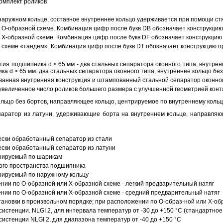
омплект роликов
аружном кольце; составное внутреннее кольцо удерживается при помощи ст
О-образной схеме. Комбинация цифр после букв DB обозначает конструкцию
Х-образной схеме. Комбинация цифр после букв DF обозначает конструкцию 
схеме «тандем». Комбинация цифр после букв DT обозначает конструкцию п
ия подшипника d < 65 мм - два стальных сепаратора оконного типа, внутрен
ка d > 65 мм: два стальных сепаратора оконного типа, внутреннее кольцо б
анная внутренняя конструкция и штампованный стальной сепаратор оконног
увеличенное число роликов большего размера с улучшенной геометрией конта
ольцо без бортов, направляющее кольцо, центрируемое по внутреннему кольц
аратор из латуни, удерживающие борта на внутреннем кольце, направляющ
ески обработанный сепаратор из стали
ески обработанный сепаратор из латуни
трируемый по шарикам
ого пространства подшипника
рируемый по наружному кольцу
ии по О-образной или Х-образной схеме - легкий предварительный натяг
ии по О-образной или Х-образной схеме - средний предварительный натяг
ановки в произвольном порядке; при расположении по О-образ-ной или Х-об
истенции. NLGI 2, для интервала температур от -30 до +150 °C (стандартное
истенции NLGI 2, для диапазона температур от -40 до +150 °C