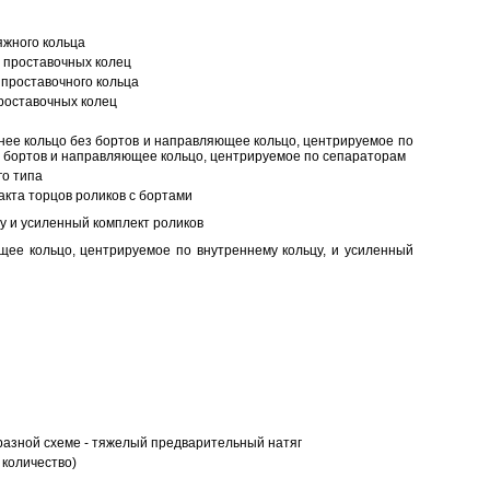
яжного кольца
 проставочных колец
проставочного кольца
роставочных колец
нее кольцо без бортов и направляющее кольцо, центрируемое по
ез бортов и направляющее кольцо, центрируемое по сепараторам
о типа
кта торцов роликов с бортами
у и усиленный комплект роликов
ее кольцо, центрируемое по внутреннему кольцу, и усиленный
разной схеме - тяжелый предварительный натяг
 количество)