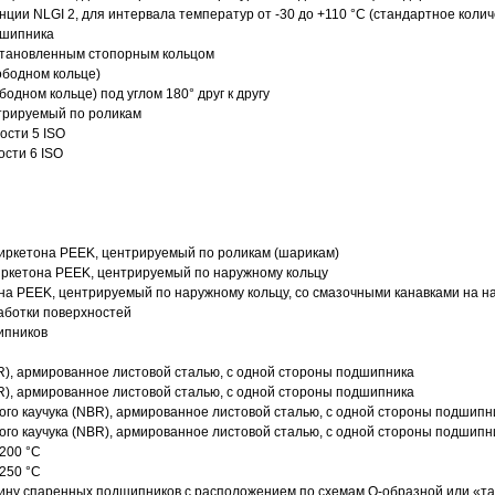
нции NLGI 2, для интервала температур от -30 до +110 °C (стандартное колич
дшипника
установленным стопорным кольцом
ободном кольце)
одном кольце) под углом 180° друг к другу
трируемый по роликам
ости 5 ISO
ости 6 ISO
иркетона PEEK, центрируемый по роликам (шарикам)
ркетона PEEK, центрируемый по наружному кольцу
а PEEK, центрируемый по наружному кольцу, со смазочными канавками на н
аботки поверхностей
ипников
R), армированное листовой сталью, с одной стороны подшипника
R), армированное листовой сталью, с одной стороны подшипника
го каучука (NBR), армированное листовой сталью, с одной стороны подшипн
го каучука (NBR), армированное листовой сталью, с одной стороны подшипн
200 °C
250 °C
ину спаренных подшипников с расположением по схемам О-образной или «т