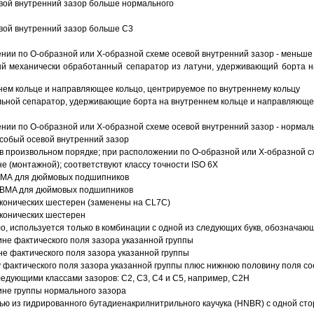
вой внутренний зазор больше нормального
вой внутренний зазор больше C3
ии по О-образной или Х-образной схеме осевой внутренний зазор - меньше
й механически обработанный сепаратор из латуни, удерживающий борта н
ем кольце и направляющее кольцо, центрируемое по внутреннему кольцу
ьной сепаратор, удерживающие борта на внутреннем кольце и направляющее
ии по О-образной или Х-образной схеме осевой внутренний зазор - нормал
собый осевой внутренний зазор
в произвольном порядке; при расположении по О-образной или Х-образной сх
 (монтажной); соответствуют классу точности ISO 6X
АВМА для дюймовых подшипников
 ABMA для дюймовых подшипников
 конических шестерен (заменены на CL7C)
 конических шестерен
о, используется только в комбинации с одной из следующих букв, обозначаю
ине фактического поля зазора указанной группы
не фактического поля зазора указанной группы
 фактического поля зазора указанной группы плюс нижнюю половину поля со
ледующими классами зазоров: С2, C3, С4 и С5, например, С2Н
ине группы нормального зазора
ью из гидрированного бутадиенакрилнитрильного каучука (HNBR) с одной ст