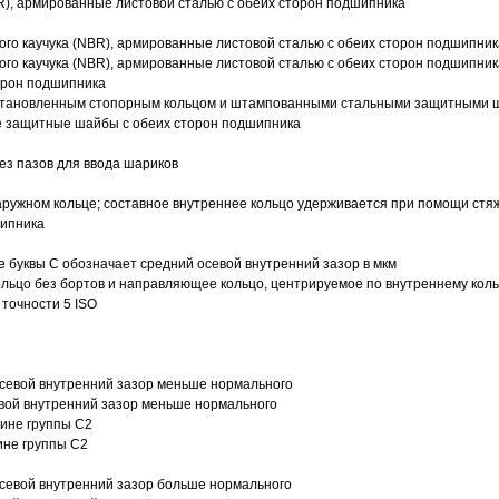
R), армированные листовой сталью с обеих сторон подшипника
ого каучука (NBR), армированные листовой сталью с обеих сторон подшипник
ого каучука (NBR), армированные листовой сталью с обеих сторон подшипник
орон подшипника
 установленным стопорным кольцом и штампованными стальными защитными 
е защитные шайбы с обеих сторон подшипника
з пазов для ввода шариков
ружном кольце; составное внутреннее кольцо удерживается при помощи стяж
шипника
е буквы С обозначает средний осевой внутренний зазор в мкм
ольцо без бортов и направляющее кольцо, центрируемое по внутреннему кол
точности 5 ISO
севой внутренний зазор меньше нормального
вой внутренний зазор меньше нормального
вине группы C2
ине группы C2
евой внутренний зазор больше нормального