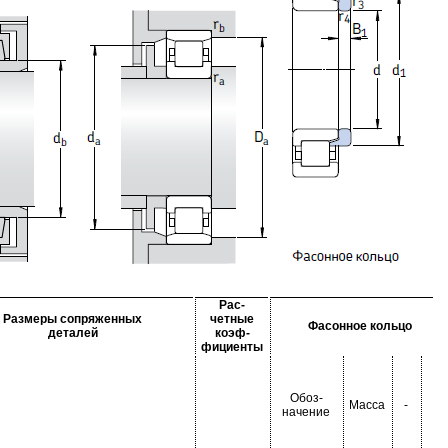
Рас-
Размеры сопряженных
четные
Фасонное кольцо
деталей
коэф-
фициенты
Обоз-
Масса
-
-
начение