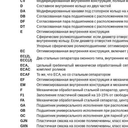
CV
Модифицированная внутренняя конструкция, полный к
D
Составное внутреннее кольцо из двух частей
DA
Модифицированные канавки под стопорное кольцо на н
DB
Согласованная пара подшипников с расположением по 
DF
Согласованная пара подшипников с расположением по 
DT
Согласованная пара подшипников с расположением по 
E
Оптимизированная внутренняя конструкция
Сферические роликоподшипники: если диаметр отверст
внутреннему кольцу. Если диаметр отверстия подшипни
Упорные сферические роликоподшипники: оптимизиров
EC
Oптимизированная внутренняя конструкция, включает 
EC(J),
Два стальных сепаратора оконного типа, внутреннее к
ECC(J)
ECA,
Цельный гребенчатый механически обработанный сеп
ECAC
комплект роликов
ECAF
То же, что ECA, но со стальным сепаратором
EF
Оптимизированная внутренняя конструкция и механич
EM
Оптимизированная внутренняя конструкция и механич
F
Механически обработанный стальной сепаратор, цен
F1
Заполнение пластичной смазкой на 10-15% от свободн
FA
Механически обработанный стальной сепаратор, цент
GA
Подшипник универсального исполнения при расположен
GB
Подшипник универсального исполнения при расположен
GC
Подшипник универсального исполнения для парной уст
GJN
Пластичная смазка на основе полимочевины, класс конс
GXN
Пластичная смазка на основе полимочевины, класс конс