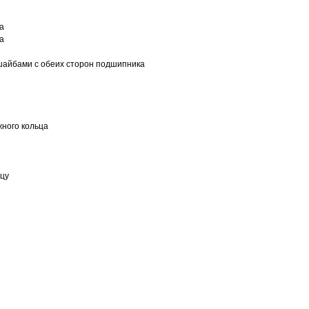
а
а
шайбами с обеих сторон подшипника
ного кольца
ьцу