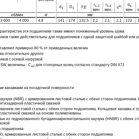
r
r
d
1,2
3,4
a
4)
d
D
F,E
s
1
1
мин.
мин.
мин.
об/мин
кг
мм
3 600
4 000
4,8
141
174
132,5
2,1
2,1
2,1
122
арактеристик эти подшипники также имеют пониженный уровень шума.
ов также действительны для подшипников с одной защитной шайбой или упл
тавляют примерно 80 % от приведенных величин
а относительно другого
ков с осевой нагрузкой
SW, величины - C
для стопорных колец согласно стандарту DIN 471
a2
ми канавками на посадочной поверхности
аучука (NBR) с армированием листовой сталью с обеих сторон подшипника. 
антизадирной пластичной смазкой
ованием листовой сталью с обеих сторон подшипника. Кольцевая канавка и т
пластичной смазкой на основе полимочевины
ью из гидрированного бутадиенакрилнитрильного каучука (HNBR) с обеих с
азкой
н подшипника
R), армированные листовой сталью с обеих сторон подшипника