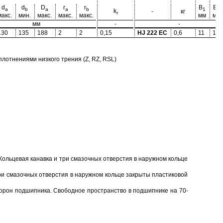
d
d
D
r
r
B
B
a
b
a
a
b
1
2
k
-
кг
r
макс.
мин.
макс.
макс.
макс.
мм
мм
мм
-
-
130
135
188
2
2
0,15
HJ 222 EC
0,6
11
17
отнениями низкого трения (Z, RZ, RSL)
Кольцевая канавка и три смазочных отверстия в наружном кольце
ри смазочных отверстия в наружном кольце закрыты пластиковой
торон подшипника. Свободное пространство в подшипнике на 70-