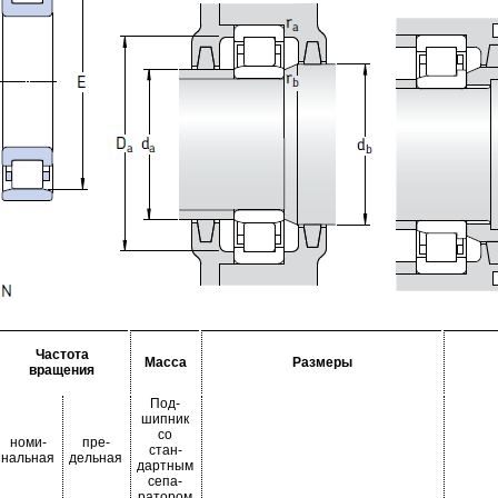
Частота
Масса
Размеры
вращения
Под-
шипник
со
номи-
пре-
стан-
нальная
дельная
дартным
сепа-
ратором