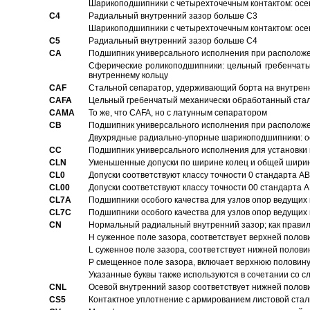
Шарикоподшипники с четырехточечным контактом: осе
C4
Pадиальный внутренний зазор больше C3
Шарикоподшипники с четырехточечным контактом: осе
C5
Pадиальный внутренний зазор больше C4
CA
Подшипник универсального исполнения при расположен
Сферические роликоподшипники: цельный гребенчаты
внутреннему кольцу
CAF
Стальной сепаратор, удерживающий борта на внутренн
CAFA
Цельный гребенчатый механически обработанный стал
CAMA
То же, что CAFA, но с латунным сепаратором
CB
Подшипник универсального исполнения при расположен
Двухрядные радиально-упорные шарикоподшипники: о
CC
Подшипник универсального исполнения для установки 
CLN
Уменьшенные допуски по ширине колец и общей ширине
CL0
Допуски соответствуют классу точности 0 стандарта 
CL00
Допуски соответствуют классу точности 00 стандарта
CL7A
Подшипники особого качества для узлов опор ведущих
CL7C
Подшипники особого качества для узлов опор ведущих
CN
Hормальный радиальный внутренний зазор; как правил
H суженное поле зазора, соответствует верхней полов
L суженное поле зазора, соответствует нижней полови
P смещенное поле зазора, включает верхнюю половину
Указанные буквы также используются в сочетании со с
CNL
Осевой внутренний зазор соответствует нижней полов
CS5
Контактное уплотнение с армированием листовой стал