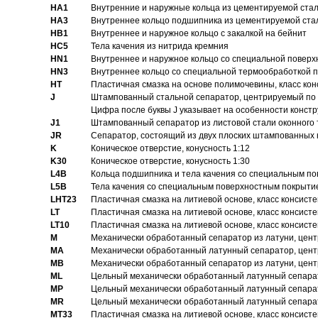
HA1
Внутренние и наружные кольца из цементируемой ста
HA3
Bнутреннее кольцо подшипника из цементируемой ста
HB1
Bнутреннее и наружное кольцо с закалкой на бейнит
HC5
Тела качения из нитрида кремния
HN1
Bнутреннее и наружное кольцо со специальной поверх
HN3
Внутреннее кольцо со специальной термообработкой 
HT
Пластичная смазка на основе полимочевины, класс конс
J
Штампованный стальной сепаратор, центрируемый по 
Цифра после буквы J указывает на особенности конст
J1
Штампованный сепаратор из листовой стали оконного
JR
Сепаратор, состоящий из двух плоских штампованных
K
Коническое отверстие, конусность 1:12
K30
Коническое отверстие, конусность 1:30
L4B
Кольца подшипника и тела качения со специальным п
L5B
Тела качения со специальным поверхностным покрыти
LHT23
Пластичная смазка на литиевой основе, класс консисте
LT
Пластичная смазка на литиевой основе, класс консисте
LT10
Пластичная смазка на литиевой основе, класс консисте
M
Механически обработанный сепаратор из латуни, цент
MA
Механически обработанный латунный сепаратор, цент
MB
Механически обработанный сепаратор из латуни, цент
ML
Цельный механически обработанный латунный сепарат
MP
Цельный механически обработанный латунный сепарат
MR
Цельный механически обработанный латунный сепарат
MT33
Пластичная смазка на литиевой основе, класс консисте