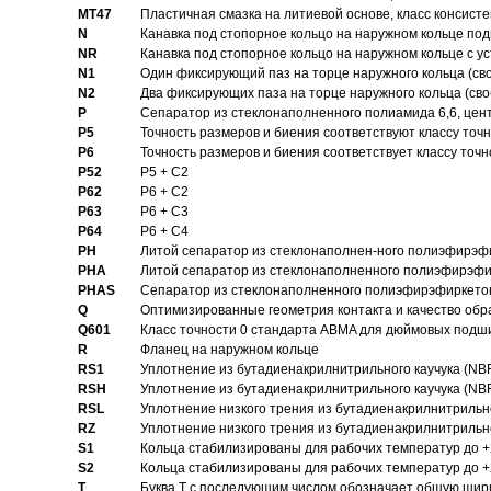
MT47
Пластичная смазка на литиевой основе, класс консисте
N
Канавка под стопорное кольцо на наружном кольце по
NR
Канавка под стопорное кольцо на наружном кольце с 
N1
Один фиксирующий паз на торце наружного кольца (св
N2
Два фиксирующих паза на торце наружного кольца (своб
P
Cепаратор из стеклонаполненного полиамида 6,6, цен
P5
Точность размеров и биения соответствуют классу точн
P6
Точность размеров и биения соответствует классу точн
P52
P5 + C2
P62
P6 + C2
P63
P6 + C3
P64
P6 + C4
PH
Литой сепаратор из стеклонаполнен-ного полиэфирэф
PHA
Литой сепаратор из стеклонаполненного полиэфирэфи
PHAS
Сепаратор из стеклонаполненного полиэфирэфиркетон
Q
Оптимизированные геометрия контакта и качество обр
Q601
Класс точности 0 стандарта ABMA для дюймовых подш
R
Фланец на наружном кольце
RS1
Уплотнение из бутадиенакрилнитрильного каучука (NB
RSH
Уплотнение из бутадиенакрилнитрильного каучука (NB
RSL
Уплотнение низкого трения из бутадиенакрилнитрильно
RZ
Уплотнение низкого трения из бутадиенакрилнитрильно
S1
Кольца стабилизированы для рабочих температур до +
S2
Кольца стабилизированы для рабочих температур до +
T
Буква T с последующим числом обозначает общую шир