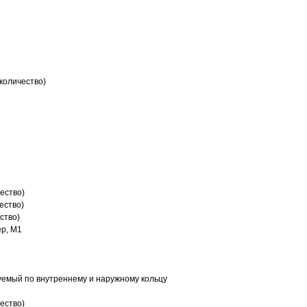
количество)
ество)
ество)
ство)
р, M1
емый по внутреннему и наружному кольцу
ество)