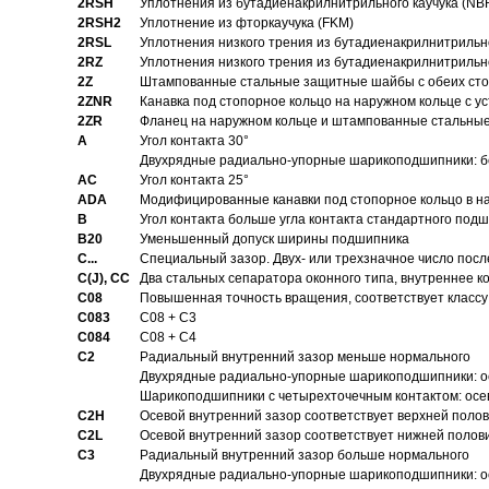
2RSH
Уплотнения из бутадиенакрилнитрильного каучука (NB
2RSH2
Уплотнение из фторкаучука (FKM)
2RSL
Уплотнения низкого трения из бутадиенакрилнитрильн
2RZ
Уплотнения низкого трения из бутадиенакрилнитрильн
2Z
Штампованные стальные защитные шайбы с обеих ст
2ZNR
Канавка под стопорное кольцо на наружном кольце с
2ZR
Фланец на наружном кольце и штампованные стальны
A
Угол контакта 30°
Двухрядные радиально-упорные шарикоподшипники: бе
AC
Угол контакта 25°
ADA
Модифицированные канавки под стопорное кольцо в на
B
Угол контакта больше угла контакта стандартного под
B20
Уменьшенный допуск ширины подшипника
C...
Специальный зазор. Двух- или трехзначное число посл
C(J), CC
Два стальных сепаратора оконного типа, внутреннее к
C08
Повышенная точность вращения, соответствует классу 
C083
C08 + C3
C084
C08 + C4
C2
Pадиальный внутренний зазор меньше нормального
Двухрядные радиально-упорные шарикоподшипники: о
Шарикоподшипники с четырехточечным контактом: осе
C2H
Осевой внутренний зазор соответствует верхней поло
C2L
Осевой внутренний зазор соответствует нижней полов
C3
Pадиальный внутренний зазор больше нормального
Двухрядные радиально-упорные шарикоподшипники: ос