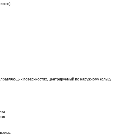
ество)
аправляющих поверхностях, центрируемый по наружному кольцу
ика
ика
андем»