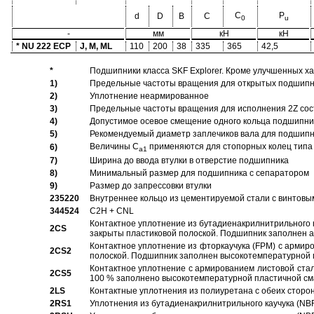
C
P
d
D
B
C
0
u
-
мм
кН
кН
* NU 222 ECP
J, M, ML
110
200
38
335
365
42,5
*
Подшипники класса SKF Explorer. Кроме улучшенных х
1)
Предельные частоты вращения для открытых подшипник
2)
Уплотнение неармированное
3)
Предельные частоты вращения для исполнения 2Z сос
4)
Допустимое осевое смещение одного кольца подшипник
5)
Рекомендуемый диаметр заплечиков вала для подшипни
Величины C
применяются для стопорных колец типа 
6)
a1
7)
Ширина до ввода втулки в отверстие подшипника
8)
Минимальный размер для подшипника с сепаратором
9)
Размер до запрессовки втулки
235220
Внутреннее кольцо из цементируемой стали с винтовы
344524
C2H + CNL
Контактное уплотнение из бутадиенакрилнитрильного к
2CS
закрыты пластиковой полоской. Подшипник заполнен 
Контактное уплотнение из фторкаучука (FPM) с армир
2CS2
полоской. Подшипник заполнен высокотемпературной 
Контактное уплотнение с армированием листовой стал
2CS5
100 % заполнено высокотемпературной пластичной см
2LS
Контактные уплотнения из полиуретана с обеих сторо
2RS1
Уплотнения из бутадиенакрилнитрильного каучука (NB