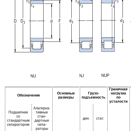
Граничная
Основные
Грузо-
нагрузка
Обозначение
размеры
подъемность
по
усталости
Альтерна-
Подшипник
тивные
со
стан-
дин.
стат.
стандартным
дартные
сепаратором
сепа-
раторы