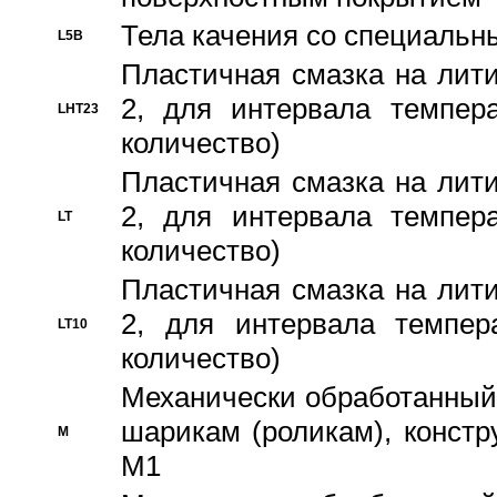
Тела качения со специаль
L5B
Пластичная смазка на лити
2, для интервала темпера
LHT23
количество)
Пластичная смазка на лити
2, для интервала темпера
LT
количество)
Пластичная смазка на лити
2, для интервала темпер
LT10
количество)
Механически обработанный 
шарикам (роликам), констр
M
M1