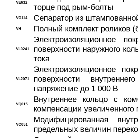
VE632
торце под рым-болты
Сепаратор из штампованной
VG114
Полный комплект роликов (
VH
Электроизоляционное по
поверхности наружного коль
VL0241
тока
Электроизоляционное пок
поверхности внутреннег
VL2071
напряжение до 1 000 В
Bнутреннее кольцо с ком
VQ015
компенсации увеличенного 
Модифицированная внут
VQ051
предельных величин переко