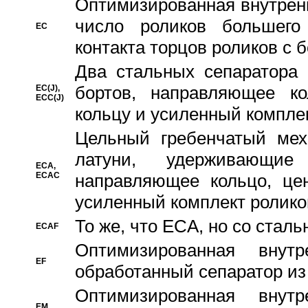
Oптимизированная внутренн
число роликов большего
EC
контакта торцов роликов с 
Два стальных сепаратора 
бортов, направляющее ко
EC(J),
ECC(J)
кольцу и усиленный компле
Цельный гребенчатый мех
латуни, удерживающи
ECA,
ECAC
направляющее кольцо, цен
усиленный комплект ролико
То же, что ECA, но со стал
ECAF
Оптимизированная внут
EF
обработанный сепаратор из
Оптимизированная внут
EM