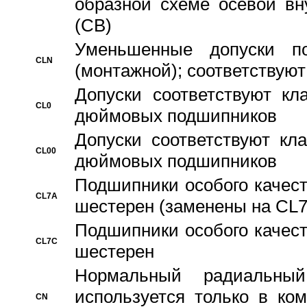
образной схеме осевой вн
(CB)
Уменьшенные допуски 
CLN
(монтажной); соответствуют
Допуски соответствуют кл
CL0
дюймовых подшипников
Допуски соответствуют кл
CL00
дюймовых подшипников
Подшипники особого качест
CL7A
шестерен (заменены на CL
Подшипники особого качест
CL7C
шестерен
Hормальный радиальный
используется только в ко
CN