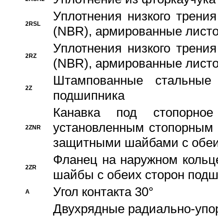
Уплотнения низкого трения
2RSL
(NBR), армированные листо
Уплотнения низкого трения
2RZ
(NBR), армированные листо
Штампованные стальные
2Z
подшипника
Канавка под стопорно
установленным стопорным
2ZNR
защитными шайбами с обеи
Фланец на наружном кольц
2ZR
шайбы с обеих сторон под
Угол контакта 30°
A
Двухрядные радиально-упо