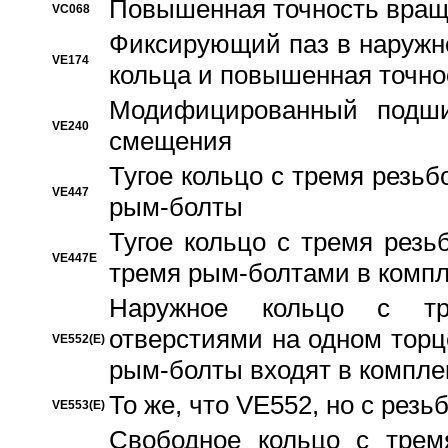
Повышенная точность вращ
VC068
Фиксирующий паз в наружн
VE174
кольца и повышенная точн
Модифицированный подши
VE240
смещения
Тугое кольцо с тремя резь
VE447
рым-болты
Тугое кольцо с тремя рез
VE447E
тремя рым-болтами в компл
Наружное кольцо с тр
отверстиями на одном торце
VE552(E)
рым-болты входят в компле
То же, что VE552, но с рез
VE553(E)
Свободное кольцо с трем