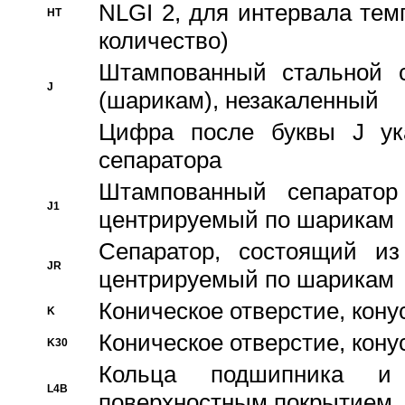
NLGI 2, для интервала темп
HT
количество)
Штампованный стальной с
J
(шарикам), незакаленный
Цифра после буквы J ука
сепаратора
Штампованный сепаратор
J1
центрируемый по шарикам
Сепаратор, состоящий из
JR
центрируемый по шарикам
Коническое отверстие, кону
K
Коническое отверстие, кону
K30
Кольца подшипника и
L4B
поверхностным покрытием