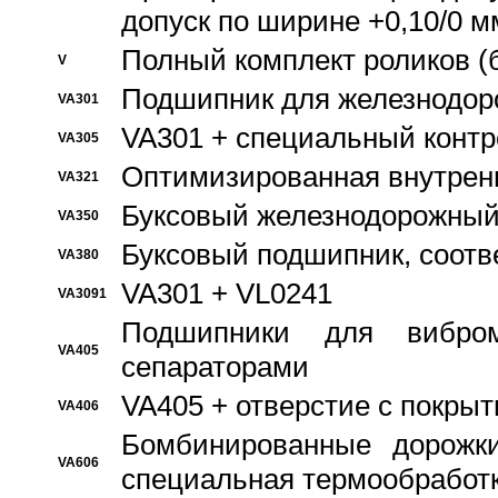
допуск по ширине +0,10/0 м
Полный комплект роликов (
V
Подшипник для железнодор
VA301
VA301 + специальный контр
VA305
Оптимизированная внутрен
VA321
Буксовый железнодорожный
VA350
Буксовый подшипник, соотв
VA380
VA301 + VL0241
VA3091
Подшипники для вибром
VA405
сепараторами
VA405 + отверстие с покры
VA406
Бомбинированные дорожк
VA606
специальная термообработ