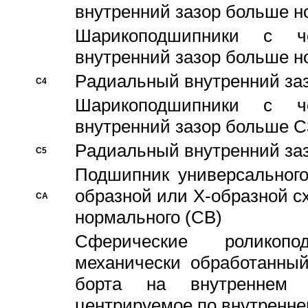
внутренний зазор больше н
Шарикоподшипники с че
внутренний зазор больше н
Pадиальный внутренний за
C4
Шарикоподшипники с че
внутренний зазор больше C
Pадиальный внутренний за
C5
Подшипник универсального
образной или Х-образной с
CA
нормального (CB)
Сферические роликопо
механически обработанный
борта на внутреннем 
центрируемое по внутренне