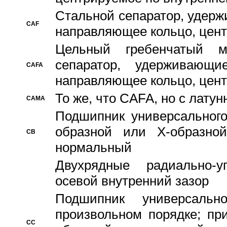
Стальной сепаратор, удерж
CAF
направляющее кольцо, цент
Цельный гребенчатый м
сепаратор, удерживающ
CAFA
направляющее кольцо, цент
То же, что CAFA, но с лату
CAMA
Подшипник универсального
образной или Х-образно
CB
нормальный
Двухрядные радиально-
осевой внутренний зазор
Подшипник универсальн
произвольном порядке; пр
CC