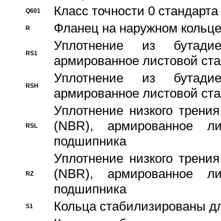
Класс точности 0 стандар
Q601
Фланец на наружном кольц
R
Уплотнение из бутадие
RS1
армированное листовой ста
Уплотнение из бутадие
RSH
армированное листовой ста
Уплотнение низкого трения
(NBR), армированное л
RSL
подшипника
Уплотнение низкого трения
(NBR), армированное л
RZ
подшипника
Кольца стабилизированы дл
S1