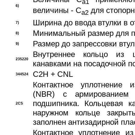
a1
6)
величины - C
для стопорн
a2
Ширина до ввода втулки в 
7)
Минимальный размер для п
8)
Размер до запрессовки втул
9)
Внутреннее кольцо из 
235220
канавками на посадочной п
C2H + CNL
344524
Контактное уплотнение и
(NBR) с армированием 
подшипника. Кольцевая к
2CS
наружном кольце закрыт
заполнен антизадирной пла
Контактное уплотнение и