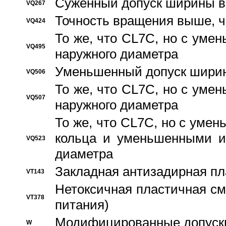
Суженный допуск ширины вн
VQ267
Точность вращения выше, 
VQ424
То же, что CL7C, но с ум
VQ495
наружного диаметра
Уменьшенный допуск ширин
VQ506
То же, что CL7C, но с ум
VQ507
наружного диаметра
То же, что CL7C, но с уме
кольца и уменьшенными и
VQ523
диаметра
Закладная антизадирная пл
VT143
Нетоксичная пластичная сма
VT378
питания)
Модифицированные допуски
W