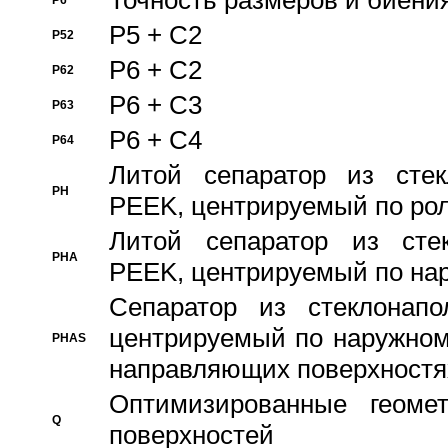
Точность размеров и биения
P6
P5 + C2
P52
P6 + C2
P62
P6 + C3
P63
P6 + C4
P64
Литой сепаратор из стек
PH
PEEK, центрируемый по ро
Литой сепаратор из стек
PHA
PEEK, центрируемый по на
Сепаратор из стеклонапо
центрируемый по наружном
PHAS
направляющих поверхностя
Оптимизированные геомет
Q
поверхностей