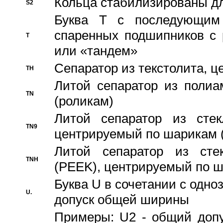
Кольца стабилизированы дл
S2
Буква T с последующим
спаренных подшипников с 
T
или «тандем»
Сепаратор из текстолита, 
TH
Литой сепаратор из полиа
TN
(роликам)
Литой сепаратор из стекл
TN9
центрируемый по шарикам 
Литой сепаратор из стек
TNH
(PEEK), центрируемый по 
Буква U в сочетании с одн
U.
допуск общей ширины
Примеры: U2 - общий допу