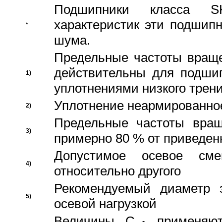
Подшипники класса S
характеристик эти подшип
*
шума.
Предельные частоты враще
действительны для подши
1)
уплотнениями низкого трени
Уплотнение неармированно
2)
Предельные частоты вращ
3)
примерно 80 % от приведен
Допустимое осевое сме
4)
относительно другого
Рекомендуемый диаметр 
5)
осевой нагрузкой
Величины C
применяют