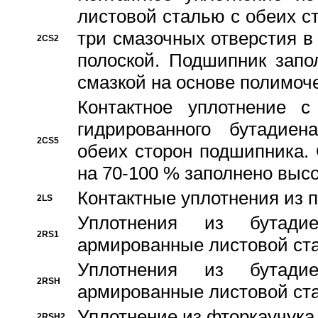
листовой сталью с обеих с
три смазочных отверстия в
2CS2
полоской. Подшипник запо
смазкой на основе полимо
Контактное уплотнение 
гидрированного бутадиен
2CS5
обеих сторон подшипника.
на 70-100 % заполнено выс
Контактные уплотнения из 
2LS
Уплотнения из бутадие
2RS1
армированные листовой ста
Уплотнения из бутадие
2RSH
армированные листовой ста
Уплотнение из фторкаучука
2RSH2