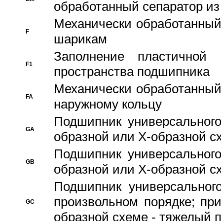
обработанный сепаратор из
Механически обработанный
F
шарикам
Заполнение пластичной
F1
пространства подшипника
Механически обработанный
FA
наружному кольцу
Подшипник универсального
GA
образной или Х-образной сх
Подшипник универсального
GB
образной или Х-образной с
Подшипник универсального
произвольном порядке; пр
GC
образной схеме - тяжелый 