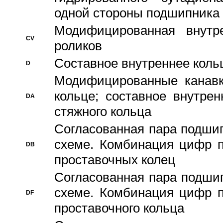
одной стороны подшипника
Модифицированная внутре
CV
роликов
Составное внутреннее кольц
D
Модифицированные канавк
кольце; составное внутре
DA
стяжного кольца
Согласованная пара подши
схеме. Комбинация цифр п
DB
проставочных колец
Согласованная пара подши
схеме. Комбинация цифр п
DF
проставочного кольца