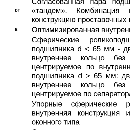
Согласованная пара под
«тандем». Комбинация
DT
конструкцию проставочных 
Оптимизированная внутрен
E
Сферические роликопод
подшипника d < 65 мм - дв
внутреннее кольцо без
центрируемое по внутренн
подшипника d > 65 мм: дв
внутреннее кольцо без
центрируемое по сепарато
Упорные сферические ро
внутренняя конструкция 
оконного типа