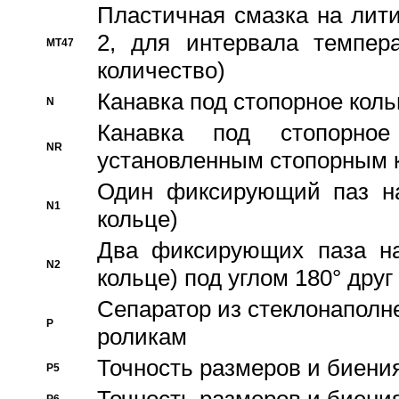
Пластичная смазка на лити
2, для интервала темпера
MT47
количество)
Канавка под стопорное кол
N
Канавка под стопорно
NR
установленным стопорным 
Один фиксирующий паз на
N1
кольце)
Два фиксирующих паза на
N2
кольце) под углом 180° друг 
Cепаратор из стеклонаполн
P
роликам
Точность размеров и биения
P5