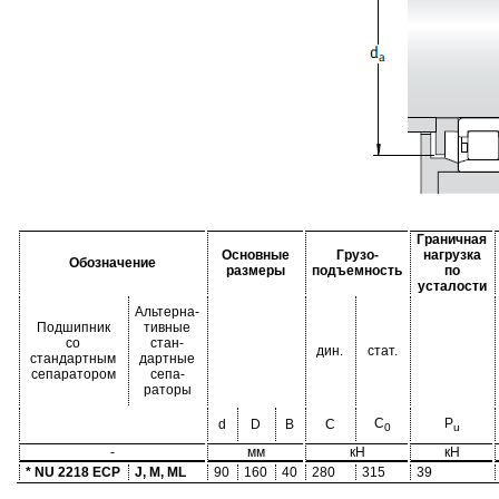
Граничная
Основные
Грузо-
нагрузка
Обозначение
размеры
подъемность
по
усталости
Альтерна-
Подшипник
тивные
со
стан-
дин.
стат.
стандартным
дартные
сепаратором
сепа-
раторы
C
P
d
D
B
C
0
u
-
мм
кН
кН
* NU 2218 ECP
J, M, ML
90
160
40
280
315
39