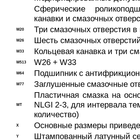
Сферические роликопод
канавки и смазочных отвер
Три смазочных отверстия в
W20
Шесть смазочных отверстий
W26
Кольцевая канавка и три с
W33
W26 + W33
W513
Подшипник с антифрикционн
W64
Заглушенные смазочные от
W77
Пластичная смазка на осн
NLGI 2-3, для интервала те
WT
количество)
Основные размеры приведен
X
Штампованный латунный се
Y