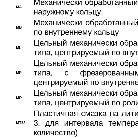
Механически обработанный
MA
наружному кольцу
Механически обработанный
MB
по внутреннему кольцу
Цельный механически обра
ML
типа, центрируемый по вну
Цельный механически обра
типа, с фрезерованны
MP
центрируемый по внутренне
Цельный механически обра
MR
типа, центрируемый по рол
Пластичная смазка на лити
3, для интервала темпера
MT33
количество)