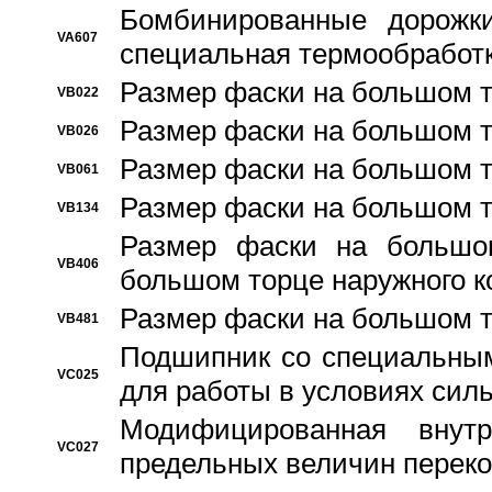
Бомбинированные дорожк
VA607
специальная термообработ
Размер фаски на большом т
VB022
Размер фаски на большом т
VB026
Размер фаски на большом т
VB061
Размер фаски на большом т
VB134
Размер фаски на большо
VB406
большом торце наружного к
Размер фаски на большом т
VB481
Подшипник со специальным
VC025
для работы в условиях сил
Модифицированная внут
VC027
предельных величин переко