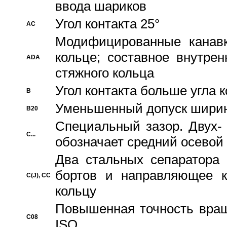
ввода шариков
Угол контакта 25°
AC
Модифицированные канавк
кольце; составное внутре
ADA
стяжного кольца
Угол контакта больше угла 
B
Уменьшенный допуск шири
B20
Специальный зазор. Двух-
C...
обозначает средний осевой
Два стальных сепаратора 
бортов и направляющее к
C(J), CC
кольцу
Повышенная точность враще
C08
ISO