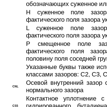
обозначающих суженное ил
H суженное поле зазора
фактического поля зазора у
L суженное поле зазор
фактического поля зазора у
P смещенное поле заз
фактического поля заз
половину поля соседней гр
Указанные буквы также ис
классами зазоров: С2, C3, 
Осевой внутренний зазор 
CNL
нормального зазора
Контактное уплотнение 
гидрированного бутадиен
CS5