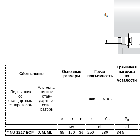
Граничная
Основные
Грузо-
нагрузка
Обозначение
размеры
подъемность
по
усталости
Альтерна-
Подшипник
тивные
со
стан-
дин.
стат.
стандартным
дартные
сепаратором
сепа-
раторы
C
P
d
D
B
C
0
u
-
мм
кН
кН
* NU 2217 ECP
J, M, ML
85
150
36
250
280
34,5