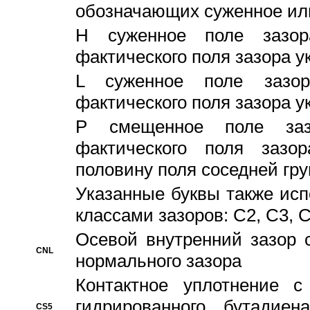
обозначающих суженное ил
H суженное поле зазора
фактического поля зазора у
L суженное поле зазор
фактического поля зазора у
P смещенное поле заз
фактического поля заз
половину поля соседней гр
Указанные буквы также ис
классами зазоров: С2, C3, 
Осевой внутренний зазор 
CNL
нормального зазора
Контактное уплотнение 
гидрированного бутадиен
CS5