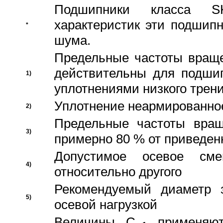
Подшипники класса S
характеристик эти подшип
*
шума.
Предельные частоты враще
действительны для подши
1)
уплотнениями низкого трени
Уплотнение неармированно
2)
Предельные частоты вращ
3)
примерно 80 % от приведен
Допустимое осевое сме
4)
относительно другого
Рекомендуемый диаметр 
5)
осевой нагрузкой
Величины C
применяют