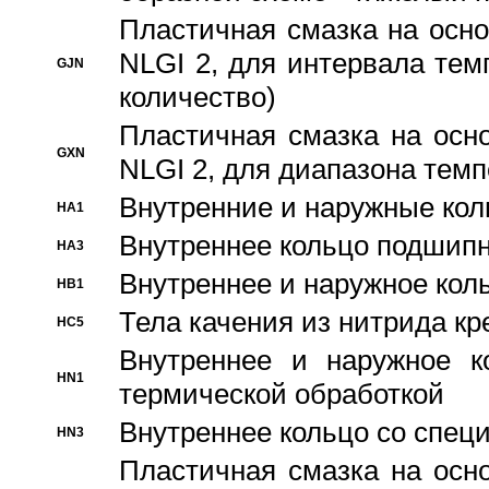
Пластичная смазка на осно
NLGI 2, для интервала темп
GJN
количество)
Пластичная смазка на осн
GXN
NLGI 2, для диапазона темп
Внутренние и наружные кол
HA1
Bнутреннее кольцо подшипн
HA3
Bнутреннее и наружное коль
HB1
Тела качения из нитрида к
HC5
Bнутреннее и наружное к
HN1
термической обработкой
Внутреннее кольцо со спец
HN3
Пластичная смазка на осн