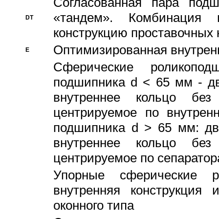
Согласованная пара под
«тандем». Комбинация
DT
конструкцию проставочных 
Оптимизированная внутрен
E
Сферические роликопод
подшипника d < 65 мм - дв
внутреннее кольцо без
центрируемое по внутренн
подшипника d > 65 мм: дв
внутреннее кольцо без
центрируемое по сепарато
Упорные сферические ро
внутренняя конструкция 
оконного типа