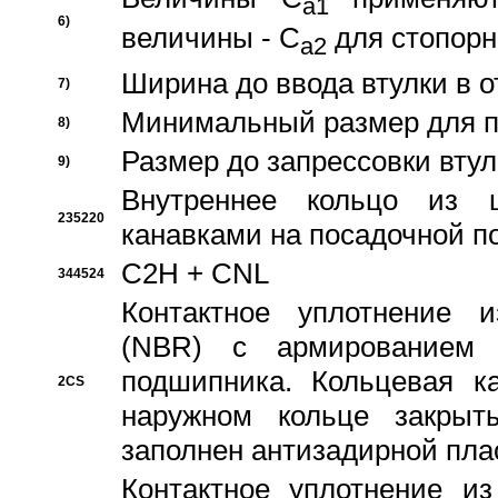
a1
6)
величины - C
для стопорн
a2
Ширина до ввода втулки в 
7)
Минимальный размер для п
8)
Размер до запрессовки втул
9)
Внутреннее кольцо из 
235220
канавками на посадочной п
C2H + CNL
344524
Контактное уплотнение и
(NBR) с армированием 
подшипника. Кольцевая к
2CS
наружном кольце закрыт
заполнен антизадирной пла
Контактное уплотнение и