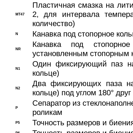
Пластичная смазка на лити
2, для интервала темпера
MT47
количество)
Канавка под стопорное кол
N
Канавка под стопорно
NR
установленным стопорным 
Один фиксирующий паз на
N1
кольце)
Два фиксирующих паза на
N2
кольце) под углом 180° друг 
Cепаратор из стеклонаполн
P
роликам
Точность размеров и биения
P5