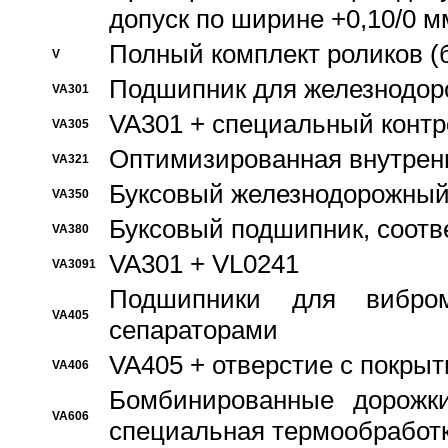
допуск по ширине +0,10/0 м
Полный комплект роликов (
V
Подшипник для железнодор
VA301
VA301 + специальный контр
VA305
Оптимизированная внутрен
VA321
Буксовый железнодорожный
VA350
Буксовый подшипник, соотв
VA380
VA301 + VL0241
VA3091
Подшипники для вибром
VA405
сепараторами
VA405 + отверстие с покры
VA406
Бомбинированные дорожк
VA606
специальная термообработ