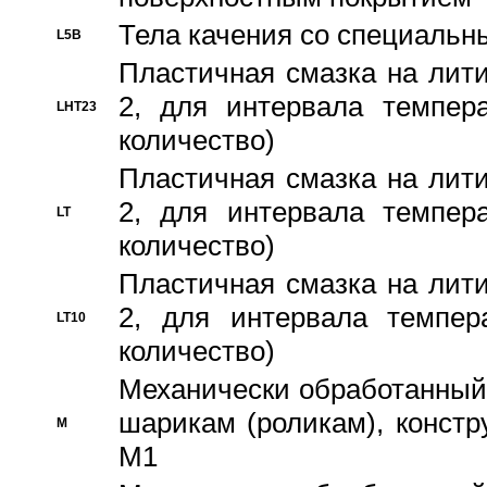
Тела качения со специаль
L5B
Пластичная смазка на лити
2, для интервала темпера
LHT23
количество)
Пластичная смазка на лити
2, для интервала темпера
LT
количество)
Пластичная смазка на лити
2, для интервала темпер
LT10
количество)
Механически обработанный 
шарикам (роликам), констр
M
M1