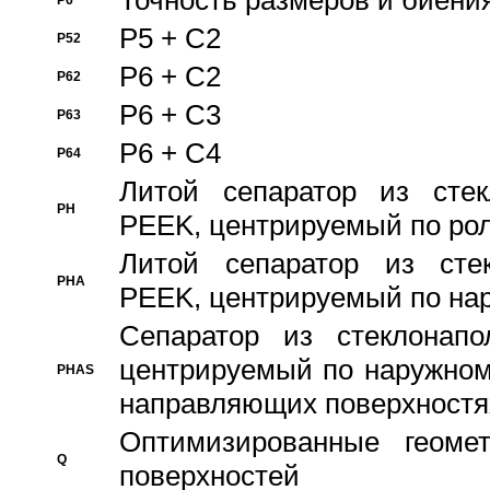
Точность размеров и биения
P6
P5 + C2
P52
P6 + C2
P62
P6 + C3
P63
P6 + C4
P64
Литой сепаратор из стек
PH
PEEK, центрируемый по ро
Литой сепаратор из стек
PHA
PEEK, центрируемый по на
Сепаратор из стеклонапо
центрируемый по наружном
PHAS
направляющих поверхностя
Оптимизированные геомет
Q
поверхностей