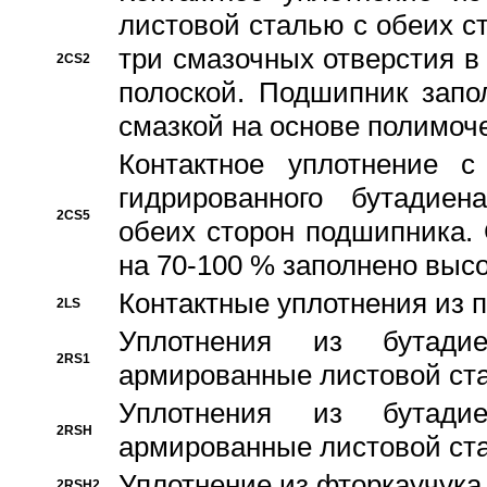
листовой сталью с обеих с
три смазочных отверстия в
2CS2
полоской. Подшипник запо
смазкой на основе полимо
Контактное уплотнение 
гидрированного бутадиен
2CS5
обеих сторон подшипника.
на 70-100 % заполнено выс
Контактные уплотнения из 
2LS
Уплотнения из бутадие
2RS1
армированные листовой ста
Уплотнения из бутадие
2RSH
армированные листовой ста
Уплотнение из фторкаучука
2RSH2