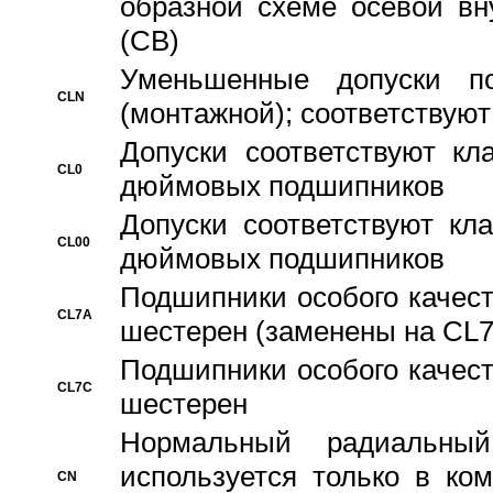
образной схеме осевой вн
(CB)
Уменьшенные допуски 
CLN
(монтажной); соответствуют
Допуски соответствуют кл
CL0
дюймовых подшипников
Допуски соответствуют кл
CL00
дюймовых подшипников
Подшипники особого качест
CL7A
шестерен (заменены на CL
Подшипники особого качест
CL7C
шестерен
Hормальный радиальный
используется только в ко
CN