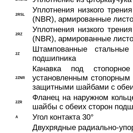
Уплотнения низкого трения
2RSL
(NBR), армированные листо
Уплотнения низкого трения
2RZ
(NBR), армированные листо
Штампованные стальные
2Z
подшипника
Канавка под стопорно
установленным стопорным
2ZNR
защитными шайбами с обеи
Фланец на наружном кольц
2ZR
шайбы с обеих сторон под
Угол контакта 30°
A
Двухрядные радиально-упо