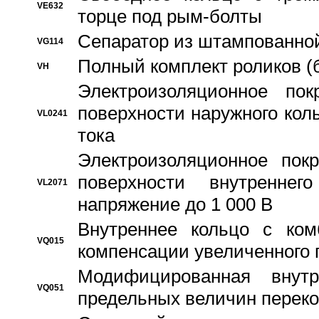
VE632
торце под рым-болты
Сепаратор из штампованной
VG114
Полный комплект роликов (
VH
Электроизоляционное по
поверхности наружного коль
VL0241
тока
Электроизоляционное пок
поверхности внутреннег
VL2071
напряжение до 1 000 В
Bнутреннее кольцо с ком
VQ015
компенсации увеличенного 
Модифицированная внут
VQ051
предельных величин переко