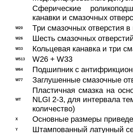
Сферические роликопод
канавки и смазочных отвер
Три смазочных отверстия в
W20
Шесть смазочных отверстий
W26
Кольцевая канавка и три с
W33
W26 + W33
W513
Подшипник с антифрикционн
W64
Заглушенные смазочные от
W77
Пластичная смазка на осн
NLGI 2-3, для интервала те
WT
количество)
Основные размеры приведен
X
Штампованный латунный се
Y