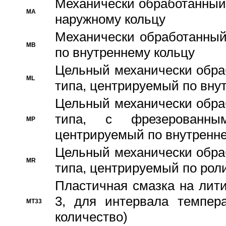
Механически обработанный
MA
наружному кольцу
Механически обработанный
MB
по внутреннему кольцу
Цельный механически обра
ML
типа, центрируемый по вну
Цельный механически обра
типа, с фрезерованны
MP
центрируемый по внутренне
Цельный механически обра
MR
типа, центрируемый по рол
Пластичная смазка на лити
3, для интервала темпера
MT33
количество)