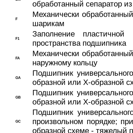
обработанный сепаратор из
Механически обработанный
F
шарикам
Заполнение пластичной
F1
пространства подшипника
Механически обработанный
FA
наружному кольцу
Подшипник универсального
GA
образной или Х-образной сх
Подшипник универсального
GB
образной или Х-образной с
Подшипник универсального
произвольном порядке; пр
GC
образной схеме - тяжелый 