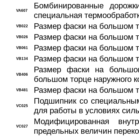
Бомбинированные дорожк
VA607
специальная термообработ
Размер фаски на большом т
VB022
Размер фаски на большом т
VB026
Размер фаски на большом т
VB061
Размер фаски на большом т
VB134
Размер фаски на большо
VB406
большом торце наружного к
Размер фаски на большом т
VB481
Подшипник со специальным
VC025
для работы в условиях сил
Модифицированная внут
VC027
предельных величин переко