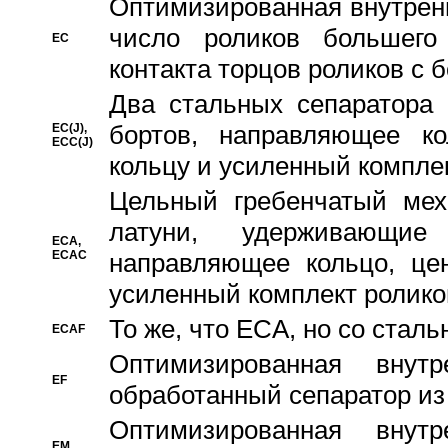
Oптимизированная внутренн
число роликов большего
EC
контакта торцов роликов с 
Два стальных сепаратора 
бортов, направляющее ко
EC(J),
ECC(J)
кольцу и усиленный компле
Цельный гребенчатый мех
латуни, удерживающи
ECA,
ECAC
направляющее кольцо, цен
усиленный комплект ролико
То же, что ECA, но со стал
ECAF
Оптимизированная внут
EF
обработанный сепаратор из
Оптимизированная внут
EM