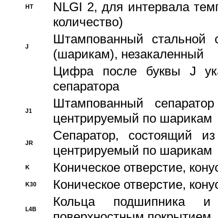
NLGI 2, для интервала темп
HT
количество)
Штампованный стальной с
J
(шарикам), незакаленный
Цифра после буквы J ука
сепаратора
Штампованный сепаратор
J1
центрируемый по шарикам
Сепаратор, состоящий из
JR
центрируемый по шарикам
Коническое отверстие, кону
K
Коническое отверстие, кону
K30
Кольца подшипника и
L4B
поверхностным покрытием