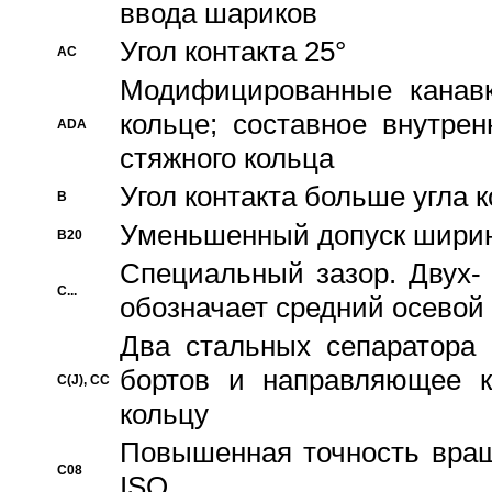
ввода шариков
Угол контакта 25°
AC
Модифицированные канавк
кольце; составное внутре
ADA
стяжного кольца
Угол контакта больше угла 
B
Уменьшенный допуск шири
B20
Специальный зазор. Двух-
C...
обозначает средний осевой
Два стальных сепаратора 
бортов и направляющее к
C(J), CC
кольцу
Повышенная точность враще
C08
ISO