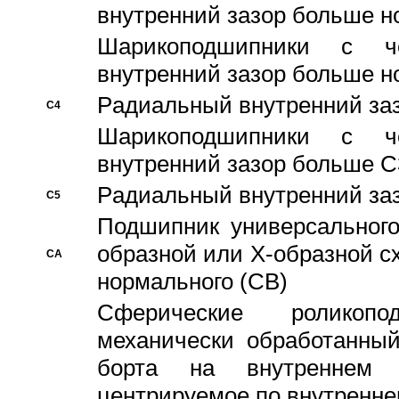
внутренний зазор больше н
Шарикоподшипники с че
внутренний зазор больше н
Pадиальный внутренний за
C4
Шарикоподшипники с че
внутренний зазор больше C
Pадиальный внутренний за
C5
Подшипник универсального
образной или Х-образной с
CA
нормального (CB)
Сферические роликопо
механически обработанный
борта на внутреннем 
центрируемое по внутренне