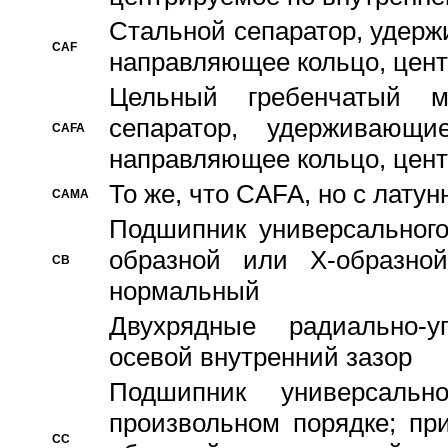
Стальной сепаратор, удерж
CAF
направляющее кольцо, цент
Цельный гребенчатый м
сепаратор, удерживающ
CAFA
направляющее кольцо, цент
То же, что CAFA, но с лату
CAMA
Подшипник универсального
образной или Х-образно
CB
нормальный
Двухрядные радиально-
осевой внутренний зазор
Подшипник универсальн
произвольном порядке; пр
CC