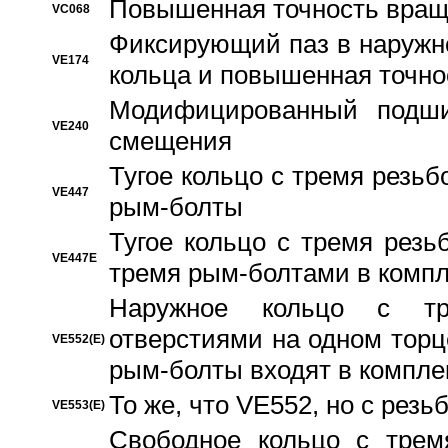
Повышенная точность вращ
VC068
Фиксирующий паз в наружн
VE174
кольца и повышенная точн
Модифицированный подши
VE240
смещения
Тугое кольцо с тремя резь
VE447
рым-болты
Тугое кольцо с тремя рез
VE447E
тремя рым-болтами в компл
Наружное кольцо с тр
отверстиями на одном торце
VE552(E)
рым-болты входят в компле
То же, что VE552, но с рез
VE553(E)
Свободное кольцо с трем