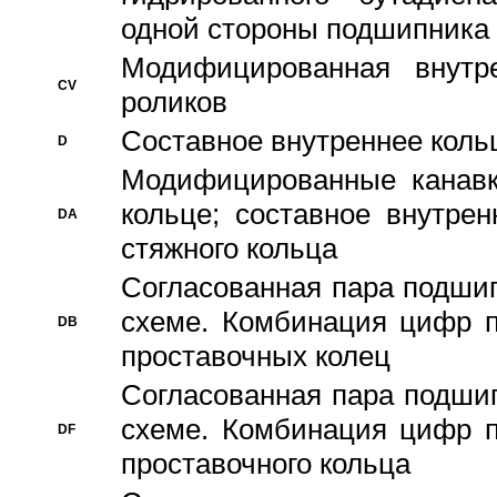
одной стороны подшипника
Модифицированная внутре
CV
роликов
Составное внутреннее кольц
D
Модифицированные канавк
кольце; составное внутре
DA
стяжного кольца
Согласованная пара подши
схеме. Комбинация цифр п
DB
проставочных колец
Согласованная пара подши
схеме. Комбинация цифр п
DF
проставочного кольца