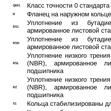
Класс точности 0 стандар
Q601
Фланец на наружном кольц
R
Уплотнение из бутадие
RS1
армированное листовой ста
Уплотнение из бутадие
RSH
армированное листовой ста
Уплотнение низкого трения
(NBR), армированное л
RSL
подшипника
Уплотнение низкого трения
(NBR), армированное л
RZ
подшипника
Кольца стабилизированы дл
S1