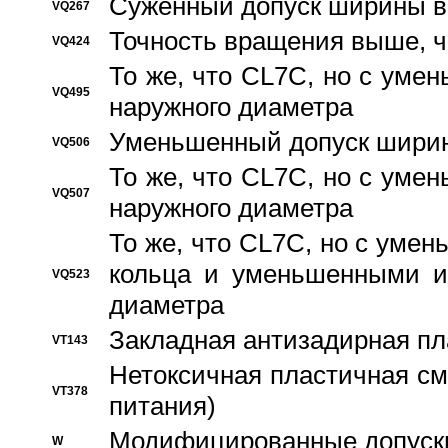
Суженный допуск ширины вн
VQ267
Точность вращения выше, 
VQ424
То же, что CL7C, но с ум
VQ495
наружного диаметра
Уменьшенный допуск ширин
VQ506
То же, что CL7C, но с ум
VQ507
наружного диаметра
То же, что CL7C, но с уме
кольца и уменьшенными и
VQ523
диаметра
Закладная антизадирная пл
VT143
Нетоксичная пластичная сма
VT378
питания)
Модифицированные допуски
W