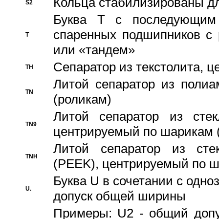
Кольца стабилизированы дл
S2
Буква T с последующим
спаренных подшипников с 
T
или «тандем»
Сепаратор из текстолита, 
TH
Литой сепаратор из полиа
TN
(роликам)
Литой сепаратор из стекл
TN9
центрируемый по шарикам 
Литой сепаратор из стек
TNH
(PEEK), центрируемый по 
Буква U в сочетании с одн
U.
допуск общей ширины
Примеры: U2 - общий допу