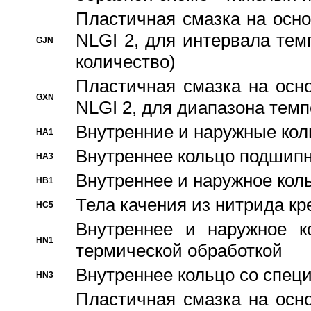
Пластичная смазка на осно
NLGI 2, для интервала темп
GJN
количество)
Пластичная смазка на осн
GXN
NLGI 2, для диапазона темп
Внутренние и наружные кол
HA1
Bнутреннее кольцо подшипн
HA3
Bнутреннее и наружное коль
HB1
Тела качения из нитрида к
HC5
Bнутреннее и наружное к
HN1
термической обработкой
Внутреннее кольцо со спец
HN3
Пластичная смазка на осн