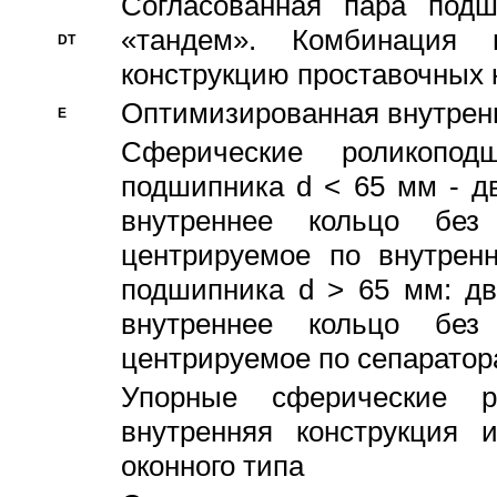
Согласованная пара под
«тандем». Комбинация
DT
конструкцию проставочных 
Оптимизированная внутрен
E
Сферические роликопод
подшипника d < 65 мм - дв
внутреннее кольцо без
центрируемое по внутренн
подшипника d > 65 мм: дв
внутреннее кольцо без
центрируемое по сепарато
Упорные сферические ро
внутренняя конструкция 
оконного типа