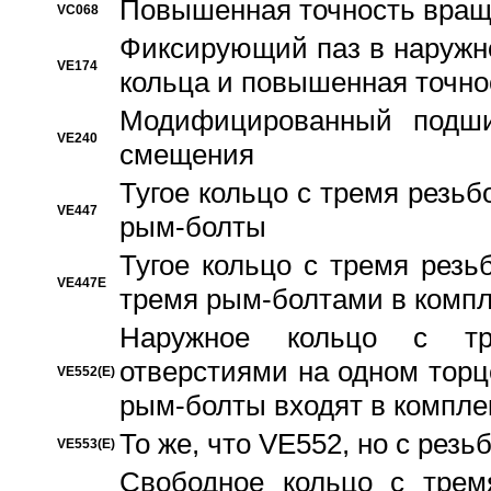
Повышенная точность вращ
VC068
Фиксирующий паз в наружн
VE174
кольца и повышенная точн
Модифицированный подши
VE240
смещения
Тугое кольцо с тремя резь
VE447
рым-болты
Тугое кольцо с тремя рез
VE447E
тремя рым-болтами в компл
Наружное кольцо с тр
отверстиями на одном торце
VE552(E)
рым-болты входят в компле
То же, что VE552, но с рез
VE553(E)
Свободное кольцо с трем