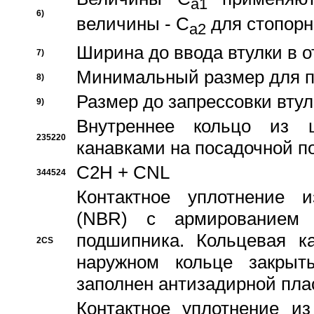
a1
6)
величины - C
для стопорн
a2
Ширина до ввода втулки в 
7)
Минимальный размер для п
8)
Размер до запрессовки втул
9)
Внутреннее кольцо из 
235220
канавками на посадочной п
C2H + CNL
344524
Контактное уплотнение и
(NBR) с армированием 
подшипника. Кольцевая к
2CS
наружном кольце закрыт
заполнен антизадирной пла
Контактное уплотнение и