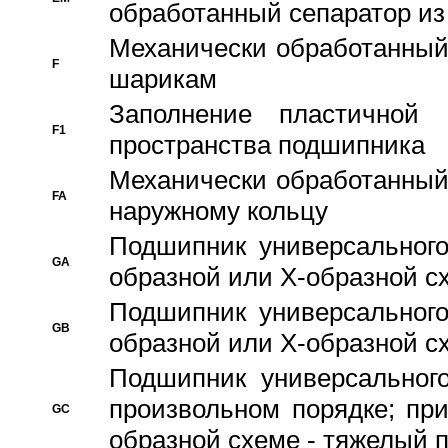
обработанный сепаратор из
Механически обработанный
F
шарикам
Заполнение пластичной
F1
пространства подшипника
Механически обработанный
FA
наружному кольцу
Подшипник универсального
GA
образной или Х-образной сх
Подшипник универсального
GB
образной или Х-образной с
Подшипник универсального
произвольном порядке; пр
GC
образной схеме - тяжелый 