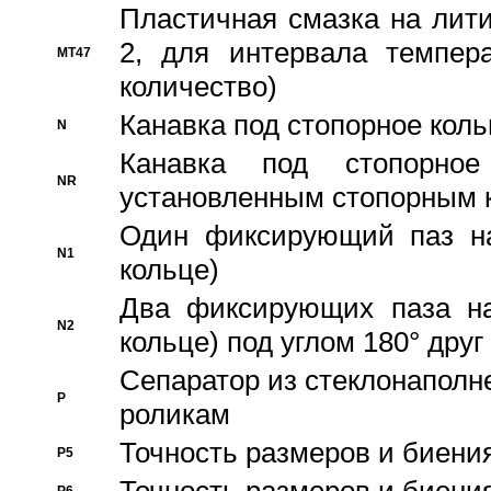
Пластичная смазка на лити
2, для интервала темпера
MT47
количество)
Канавка под стопорное кол
N
Канавка под стопорно
NR
установленным стопорным 
Один фиксирующий паз на
N1
кольце)
Два фиксирующих паза на
N2
кольце) под углом 180° друг 
Cепаратор из стеклонаполн
P
роликам
Точность размеров и биения
P5