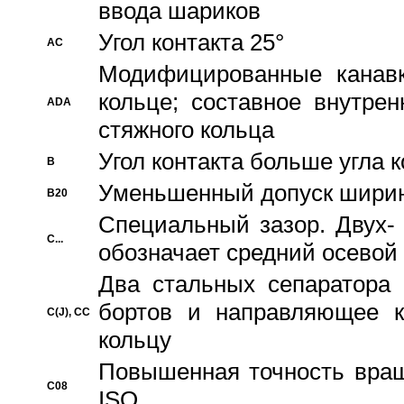
ввода шариков
Угол контакта 25°
AC
Модифицированные канавк
кольце; составное внутре
ADA
стяжного кольца
Угол контакта больше угла 
B
Уменьшенный допуск шири
B20
Специальный зазор. Двух-
C...
обозначает средний осевой
Два стальных сепаратора 
бортов и направляющее к
C(J), CC
кольцу
Повышенная точность враще
C08
ISO