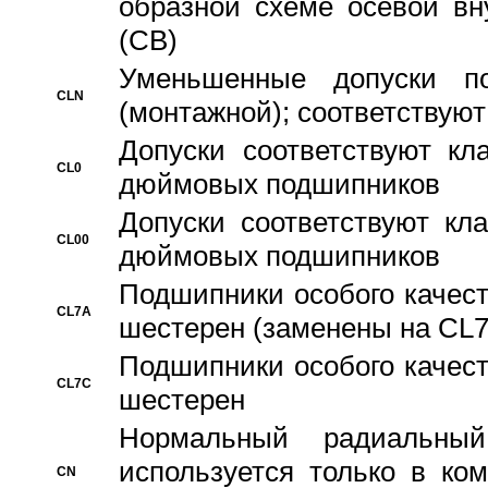
образной схеме осевой вн
(CB)
Уменьшенные допуски 
CLN
(монтажной); соответствуют
Допуски соответствуют кл
CL0
дюймовых подшипников
Допуски соответствуют кл
CL00
дюймовых подшипников
Подшипники особого качест
CL7A
шестерен (заменены на CL
Подшипники особого качест
CL7C
шестерен
Hормальный радиальный
используется только в ко
CN