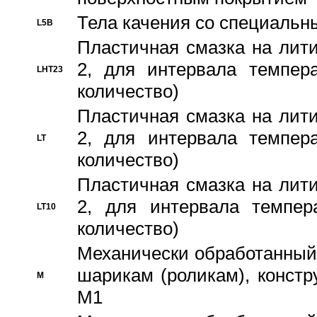
Тела качения со специаль
L5B
Пластичная смазка на лити
2, для интервала темпера
LHT23
количество)
Пластичная смазка на лити
2, для интервала темпера
LT
количество)
Пластичная смазка на лити
2, для интервала темпер
LT10
количество)
Механически обработанный 
шарикам (роликам), констр
M
M1