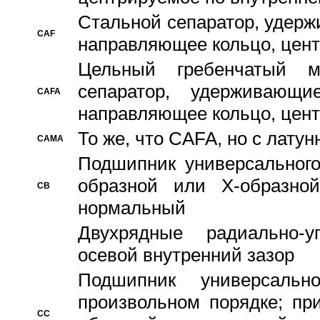
Стальной сепаратор, удерж
CAF
направляющее кольцо, цент
Цельный гребенчатый м
сепаратор, удерживающ
CAFA
направляющее кольцо, цент
То же, что CAFA, но с лату
CAMA
Подшипник универсального
образной или Х-образно
CB
нормальный
Двухрядные радиально-
осевой внутренний зазор
Подшипник универсальн
произвольном порядке; пр
CC