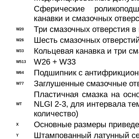
Сферические роликопод
канавки и смазочных отвер
Три смазочных отверстия в
W20
Шесть смазочных отверстий
W26
Кольцевая канавка и три с
W33
W26 + W33
W513
Подшипник с антифрикционн
W64
Заглушенные смазочные от
W77
Пластичная смазка на осн
NLGI 2-3, для интервала те
WT
количество)
Основные размеры приведен
X
Штампованный латунный се
Y