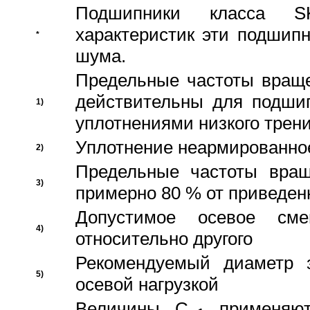
Подшипники класса S
характеристик эти подшип
*
шума.
Предельные частоты враще
действительны для подши
1)
уплотнениями низкого трени
Уплотнение неармированно
2)
Предельные частоты вращ
3)
примерно 80 % от приведен
Допустимое осевое сме
4)
относительно другого
Рекомендуемый диаметр 
5)
осевой нагрузкой
Величины C
применяют