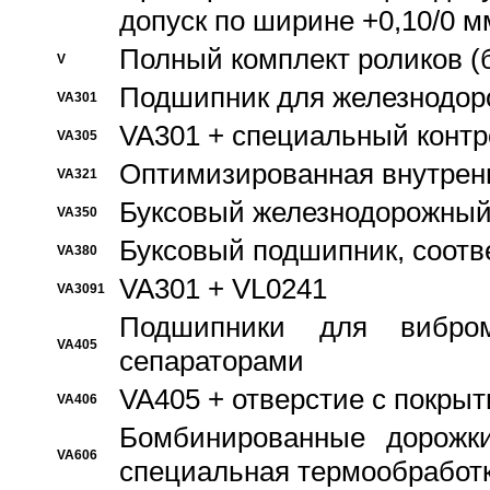
допуск по ширине +0,10/0 м
Полный комплект роликов (
V
Подшипник для железнодор
VA301
VA301 + специальный контр
VA305
Оптимизированная внутрен
VA321
Буксовый железнодорожный
VA350
Буксовый подшипник, соотв
VA380
VA301 + VL0241
VA3091
Подшипники для вибром
VA405
сепараторами
VA405 + отверстие с покры
VA406
Бомбинированные дорожк
VA606
специальная термообработ