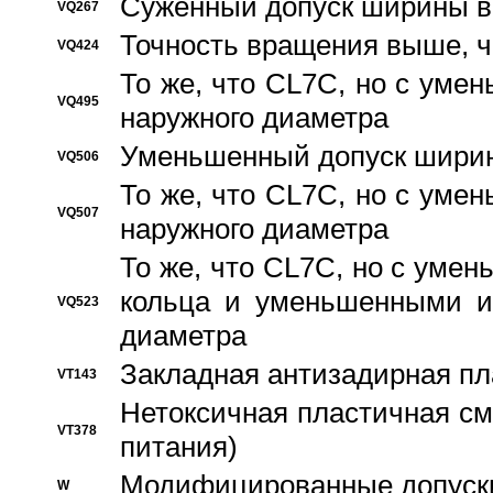
Суженный допуск ширины вн
VQ267
Точность вращения выше, 
VQ424
То же, что CL7C, но с ум
VQ495
наружного диаметра
Уменьшенный допуск ширин
VQ506
То же, что CL7C, но с ум
VQ507
наружного диаметра
То же, что CL7C, но с уме
кольца и уменьшенными и
VQ523
диаметра
Закладная антизадирная пл
VT143
Нетоксичная пластичная сма
VT378
питания)
Модифицированные допуски
W