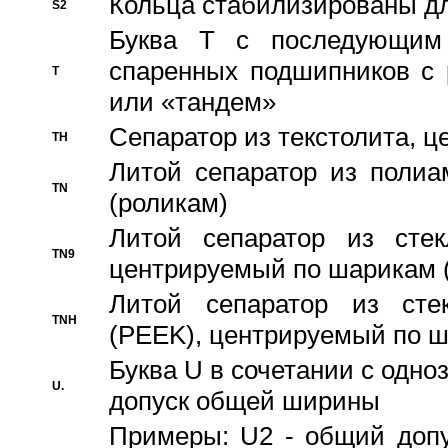
Кольца стабилизированы дл
S2
Буква T с последующим
спаренных подшипников с 
T
или «тандем»
Сепаратор из текстолита, 
TH
Литой сепаратор из полиа
TN
(роликам)
Литой сепаратор из стекл
TN9
центрируемый по шарикам 
Литой сепаратор из стек
TNH
(PEEK), центрируемый по 
Буква U в сочетании с одн
U.
допуск общей ширины
Примеры: U2 - общий допу