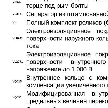
VE632
торце под рым-болты
Сепаратор из штампованной
VG114
Полный комплект роликов (
VH
Электроизоляционное по
поверхности наружного коль
VL0241
тока
Электроизоляционное пок
поверхности внутреннег
VL2071
напряжение до 1 000 В
Bнутреннее кольцо с ком
VQ015
компенсации увеличенного 
Модифицированная внут
VQ051
предельных величин переко