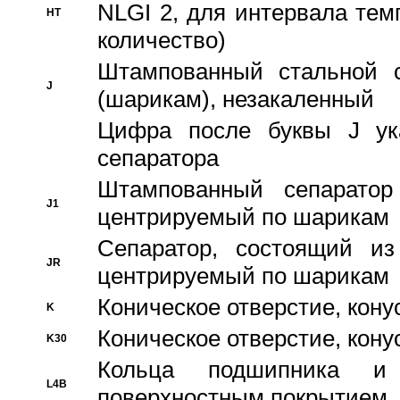
NLGI 2, для интервала темп
HT
количество)
Штампованный стальной с
J
(шарикам), незакаленный
Цифра после буквы J ука
сепаратора
Штампованный сепаратор
J1
центрируемый по шарикам
Сепаратор, состоящий из
JR
центрируемый по шарикам
Коническое отверстие, кону
K
Коническое отверстие, кону
K30
Кольца подшипника и
L4B
поверхностным покрытием