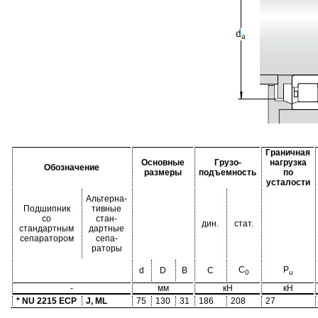
Граничная
Основные
Грузо-
нагрузка
Обозначение
размеры
подъемность
по
усталости
Альтерна-
Подшипник
тивные
со
стан-
дин.
стат.
стандартным
дартные
сепаратором
сепа-
раторы
C
P
d
D
B
C
0
u
-
мм
кН
кН
* NU 2215 ECP
J, ML
75
130
31
186
208
27