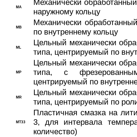
Механически обработанный
MA
наружному кольцу
Механически обработанный
MB
по внутреннему кольцу
Цельный механически обра
ML
типа, центрируемый по вну
Цельный механически обра
типа, с фрезерованны
MP
центрируемый по внутренне
Цельный механически обра
MR
типа, центрируемый по рол
Пластичная смазка на лити
3, для интервала темпера
MT33
количество)