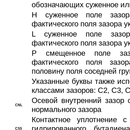
обозначающих суженное ил
H суженное поле зазора
фактического поля зазора у
L суженное поле зазор
фактического поля зазора у
P смещенное поле заз
фактического поля заз
половину поля соседней гр
Указанные буквы также ис
классами зазоров: С2, C3, 
Осевой внутренний зазор 
CNL
нормального зазора
Контактное уплотнение 
гидрированного бутадиен
CS5