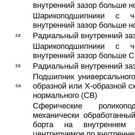
внутренний зазор больше н
Шарикоподшипники с че
внутренний зазор больше н
Pадиальный внутренний за
C4
Шарикоподшипники с че
внутренний зазор больше C
Pадиальный внутренний за
C5
Подшипник универсального
образной или Х-образной с
CA
нормального (CB)
Сферические роликопо
механически обработанный
борта на внутреннем 
центрируемое по внутренне