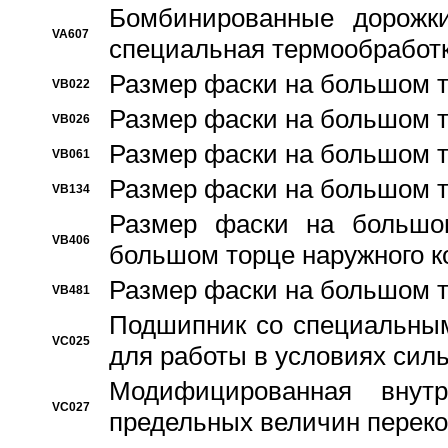
Бомбинированные дорожк
VA607
специальная термообработ
Размер фаски на большом т
VB022
Размер фаски на большом т
VB026
Размер фаски на большом т
VB061
Размер фаски на большом т
VB134
Размер фаски на большо
VB406
большом торце наружного к
Размер фаски на большом т
VB481
Подшипник со специальным
VC025
для работы в условиях сил
Модифицированная внут
VC027
предельных величин переко