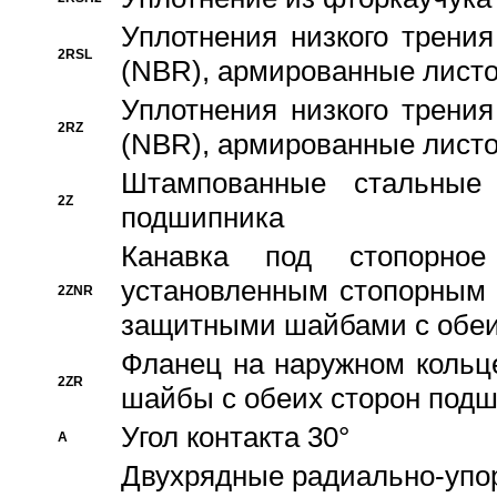
Уплотнения низкого трения
2RSL
(NBR), армированные листо
Уплотнения низкого трения
2RZ
(NBR), армированные листо
Штампованные стальные
2Z
подшипника
Канавка под стопорно
установленным стопорным
2ZNR
защитными шайбами с обеи
Фланец на наружном кольц
2ZR
шайбы с обеих сторон под
Угол контакта 30°
A
Двухрядные радиально-упо