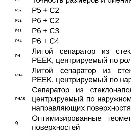
Точность размеров и биения
P6
P5 + C2
P52
P6 + C2
P62
P6 + C3
P63
P6 + C4
P64
Литой сепаратор из стек
PH
PEEK, центрируемый по ро
Литой сепаратор из стек
PHA
PEEK, центрируемый по на
Сепаратор из стеклонапо
центрируемый по наружном
PHAS
направляющих поверхностя
Оптимизированные геомет
Q
поверхностей