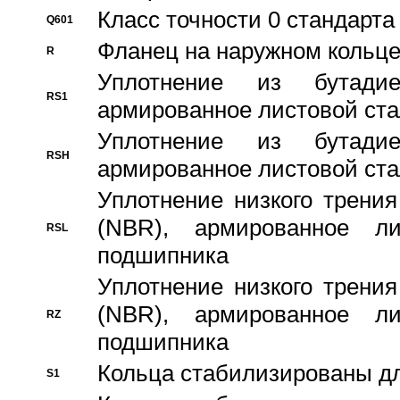
Класс точности 0 стандар
Q601
Фланец на наружном кольц
R
Уплотнение из бутадие
RS1
армированное листовой ста
Уплотнение из бутадие
RSH
армированное листовой ста
Уплотнение низкого трения
(NBR), армированное л
RSL
подшипника
Уплотнение низкого трения
(NBR), армированное л
RZ
подшипника
Кольца стабилизированы дл
S1