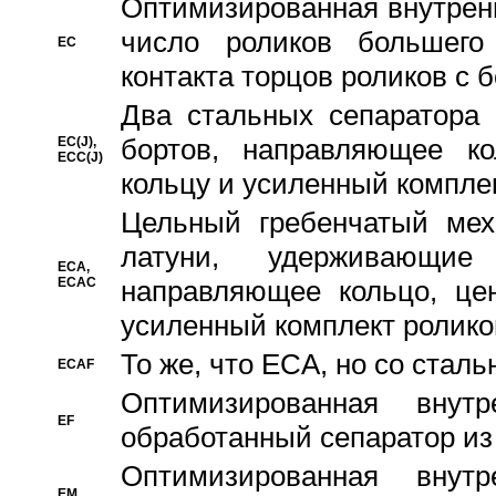
Oптимизированная внутренн
число роликов большего
EC
контакта торцов роликов с 
Два стальных сепаратора 
бортов, направляющее ко
EC(J),
ECC(J)
кольцу и усиленный компле
Цельный гребенчатый мех
латуни, удерживающи
ECA,
ECAC
направляющее кольцо, цен
усиленный комплект ролико
То же, что ECA, но со стал
ECAF
Оптимизированная внут
EF
обработанный сепаратор из
Оптимизированная внут
EM