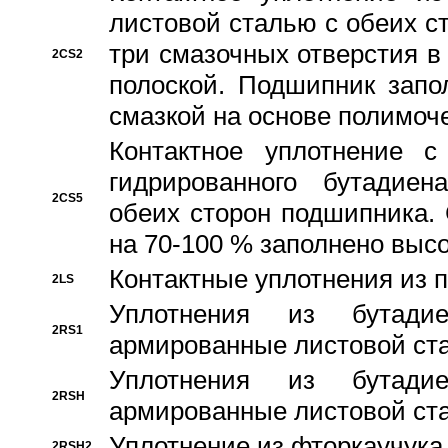
листовой сталью с обеих с
три смазочных отверстия в
2CS2
полоской. Подшипник запо
смазкой на основе полимо
Контактное уплотнение 
гидрированного бутадиен
2CS5
обеих сторон подшипника.
на 70-100 % заполнено выс
Контактные уплотнения из 
2LS
Уплотнения из бутадие
2RS1
армированные листовой ста
Уплотнения из бутадие
2RSH
армированные листовой ста
Уплотнение из фторкаучука
2RSH2