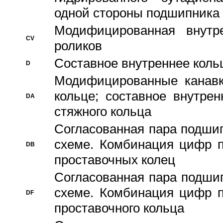
одной стороны подшипника
Модифицированная внутре
CV
роликов
Составное внутреннее кольц
D
Модифицированные канавк
кольце; составное внутре
DA
стяжного кольца
Согласованная пара подши
схеме. Комбинация цифр п
DB
проставочных колец
Согласованная пара подши
схеме. Комбинация цифр п
DF
проставочного кольца