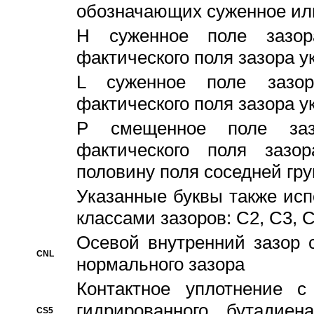
обозначающих суженное ил
H суженное поле зазора
фактического поля зазора у
L суженное поле зазор
фактического поля зазора у
P смещенное поле заз
фактического поля заз
половину поля соседней гр
Указанные буквы также ис
классами зазоров: С2, C3, 
Осевой внутренний зазор 
CNL
нормального зазора
Контактное уплотнение 
гидрированного бутадиен
CS5