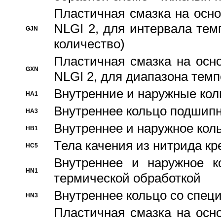
Пластичная смазка на осно
NLGI 2, для интервала темп
GJN
количество)
Пластичная смазка на осн
GXN
NLGI 2, для диапазона темп
Внутренние и наружные кол
HA1
Bнутреннее кольцо подшипн
HA3
Bнутреннее и наружное коль
HB1
Тела качения из нитрида к
HC5
Bнутреннее и наружное к
HN1
термической обработкой
Внутреннее кольцо со спец
HN3
Пластичная смазка на осн