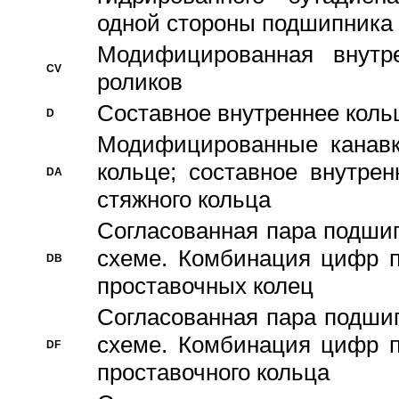
одной стороны подшипника
Модифицированная внутре
CV
роликов
Составное внутреннее кольц
D
Модифицированные канавк
кольце; составное внутре
DA
стяжного кольца
Согласованная пара подши
схеме. Комбинация цифр п
DB
проставочных колец
Согласованная пара подши
схеме. Комбинация цифр п
DF
проставочного кольца