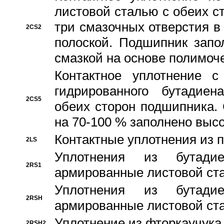
листовой сталью с обеих с
три смазочных отверстия в
2CS2
полоской. Подшипник запо
смазкой на основе полимо
Контактное уплотнение 
гидрированного бутадиен
2CS5
обеих сторон подшипника.
на 70-100 % заполнено выс
Контактные уплотнения из 
2LS
Уплотнения из бутадие
2RS1
армированные листовой ста
Уплотнения из бутадие
2RSH
армированные листовой ста
Уплотнение из фторкаучука
2RSH2