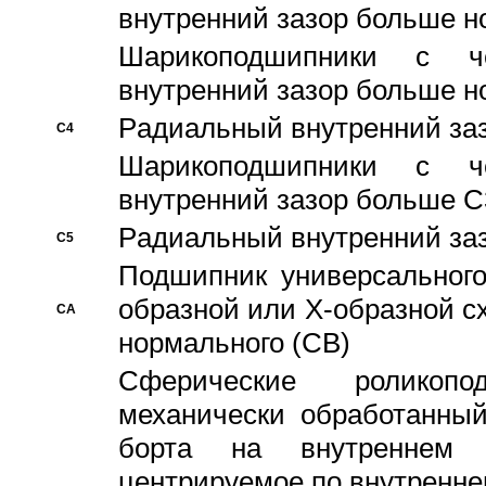
внутренний зазор больше н
Шарикоподшипники с че
внутренний зазор больше н
Pадиальный внутренний за
C4
Шарикоподшипники с че
внутренний зазор больше C
Pадиальный внутренний за
C5
Подшипник универсального
образной или Х-образной с
CA
нормального (CB)
Сферические роликопо
механически обработанный
борта на внутреннем 
центрируемое по внутренне