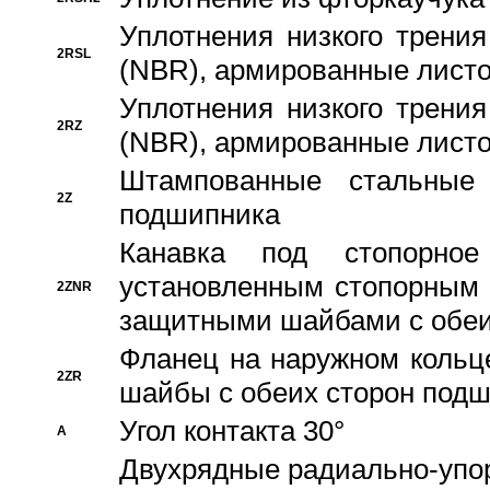
Уплотнения низкого трения
2RSL
(NBR), армированные листо
Уплотнения низкого трения
2RZ
(NBR), армированные листо
Штампованные стальные
2Z
подшипника
Канавка под стопорно
установленным стопорным
2ZNR
защитными шайбами с обеи
Фланец на наружном кольц
2ZR
шайбы с обеих сторон под
Угол контакта 30°
A
Двухрядные радиально-упо