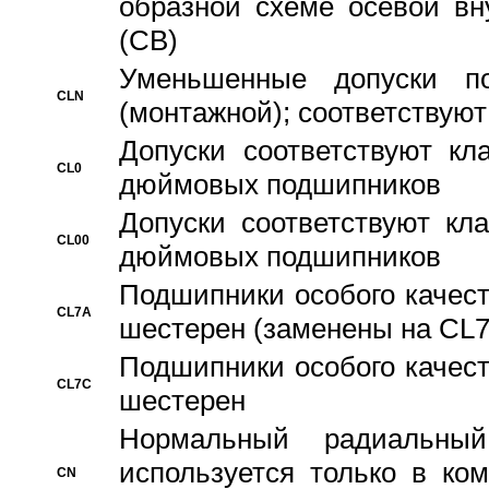
образной схеме осевой вн
(CB)
Уменьшенные допуски 
CLN
(монтажной); соответствуют
Допуски соответствуют кл
CL0
дюймовых подшипников
Допуски соответствуют кл
CL00
дюймовых подшипников
Подшипники особого качест
CL7A
шестерен (заменены на CL
Подшипники особого качест
CL7C
шестерен
Hормальный радиальный
используется только в ко
CN