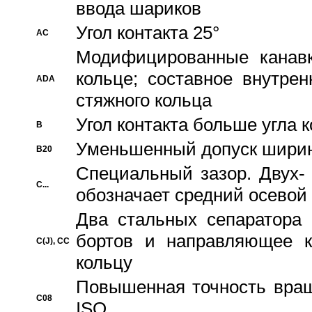
ввода шариков
Угол контакта 25°
AC
Модифицированные канавк
кольце; составное внутре
ADA
стяжного кольца
Угол контакта больше угла 
B
Уменьшенный допуск шири
B20
Специальный зазор. Двух-
C...
обозначает средний осевой
Два стальных сепаратора 
бортов и направляющее к
C(J), CC
кольцу
Повышенная точность враще
C08
ISO