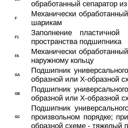
обработанный сепаратор из
Механически обработанный
F
шарикам
Заполнение пластичной
F1
пространства подшипника
Механически обработанный
FA
наружному кольцу
Подшипник универсального
GA
образной или Х-образной сх
Подшипник универсального
GB
образной или Х-образной с
Подшипник универсального
произвольном порядке; пр
GC
образной схеме - тяжелый 