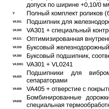
допуск по ширине +0,10/0 м
Полный комплект роликов (
V
Подшипник для железнодор
VA301
VA301 + специальный контр
VA305
Оптимизированная внутрен
VA321
Буксовый железнодорожный
VA350
Буксовый подшипник, соотв
VA380
VA301 + VL0241
VA3091
Подшипники для вибром
VA405
сепараторами
VA405 + отверстие с покры
VA406
Бомбинированные дорожк
VA606
специальная термообработ