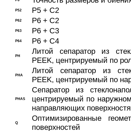
Точность размеров и биения
P6
P5 + C2
P52
P6 + C2
P62
P6 + C3
P63
P6 + C4
P64
Литой сепаратор из стек
PH
PEEK, центрируемый по ро
Литой сепаратор из стек
PHA
PEEK, центрируемый по на
Сепаратор из стеклонапо
центрируемый по наружном
PHAS
направляющих поверхностя
Оптимизированные геомет
Q
поверхностей