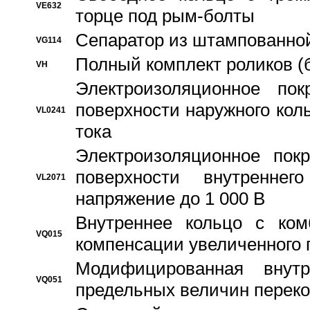
VE632
торце под рым-болты
Сепаратор из штампованной
VG114
Полный комплект роликов (
VH
Электроизоляционное по
поверхности наружного коль
VL0241
тока
Электроизоляционное пок
поверхности внутреннег
VL2071
напряжение до 1 000 В
Bнутреннее кольцо с ком
VQ015
компенсации увеличенного 
Модифицированная внут
VQ051
предельных величин переко