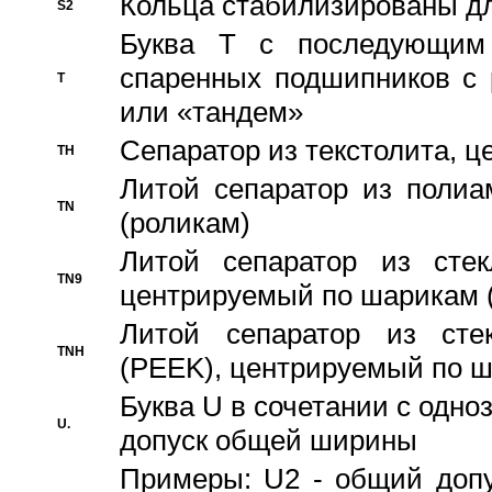
Кольца стабилизированы дл
S2
Буква T с последующим
спаренных подшипников с 
T
или «тандем»
Сепаратор из текстолита, 
TH
Литой сепаратор из полиа
TN
(роликам)
Литой сепаратор из стекл
TN9
центрируемый по шарикам 
Литой сепаратор из стек
TNH
(PEEK), центрируемый по 
Буква U в сочетании с одн
U.
допуск общей ширины
Примеры: U2 - общий допу