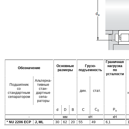
Граничная
Основные
Грузо-
нагрузка
Обозначение
размеры
подъемность
по
усталости
Альтерна-
Подшипник
тивные
со
стан-
дин.
стат.
стандартным
дартные
сепаратором
сепа-
раторы
C
P
d
D
B
C
0
u
-
мм
кН
кН
* NU 2206 ECP
J, ML
30
62
20
55
49
6,1