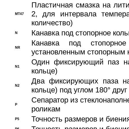
Пластичная смазка на лити
2, для интервала темпера
MT47
количество)
Канавка под стопорное кол
N
Канавка под стопорно
NR
установленным стопорным 
Один фиксирующий паз на
N1
кольце)
Два фиксирующих паза на
N2
кольце) под углом 180° друг 
Cепаратор из стеклонаполн
P
роликам
Точность размеров и биения
P5