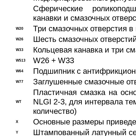
Сферические роликопод
канавки и смазочных отвер
Три смазочных отверстия в
W20
Шесть смазочных отверстий
W26
Кольцевая канавка и три с
W33
W26 + W33
W513
Подшипник с антифрикционн
W64
Заглушенные смазочные от
W77
Пластичная смазка на осн
NLGI 2-3, для интервала те
WT
количество)
Основные размеры приведен
X
Штампованный латунный се
Y