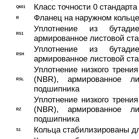
Класс точности 0 стандар
Q601
Фланец на наружном кольц
R
Уплотнение из бутадие
RS1
армированное листовой ста
Уплотнение из бутадие
RSH
армированное листовой ста
Уплотнение низкого трения
(NBR), армированное л
RSL
подшипника
Уплотнение низкого трения
(NBR), армированное л
RZ
подшипника
Кольца стабилизированы дл
S1