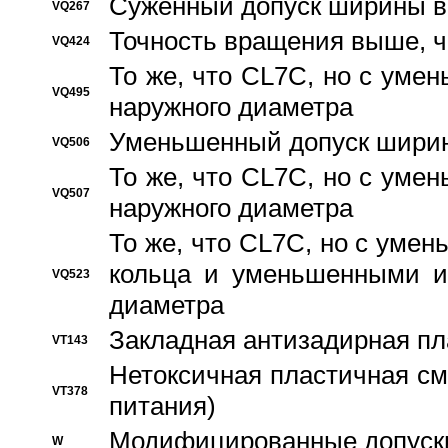
Суженный допуск ширины вн
VQ267
Точность вращения выше, 
VQ424
То же, что CL7C, но с ум
VQ495
наружного диаметра
Уменьшенный допуск ширин
VQ506
То же, что CL7C, но с ум
VQ507
наружного диаметра
То же, что CL7C, но с уме
кольца и уменьшенными и
VQ523
диаметра
Закладная антизадирная пл
VT143
Нетоксичная пластичная сма
VT378
питания)
Модифицированные допуски
W