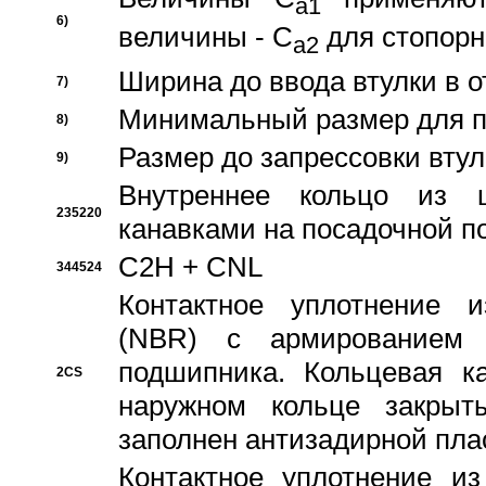
a1
6)
величины - C
для стопорн
a2
Ширина до ввода втулки в 
7)
Минимальный размер для п
8)
Размер до запрессовки втул
9)
Внутреннее кольцо из 
235220
канавками на посадочной п
C2H + CNL
344524
Контактное уплотнение и
(NBR) с армированием 
подшипника. Кольцевая к
2CS
наружном кольце закрыт
заполнен антизадирной пла
Контактное уплотнение и