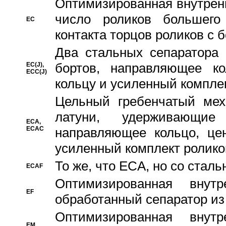
Oптимизированная внутренн
число роликов большего
EC
контакта торцов роликов с 
Два стальных сепаратора 
бортов, направляющее ко
EC(J),
ECC(J)
кольцу и усиленный компле
Цельный гребенчатый мех
латуни, удерживающи
ECA,
ECAC
направляющее кольцо, цен
усиленный комплект ролико
То же, что ECA, но со стал
ECAF
Оптимизированная внут
EF
обработанный сепаратор из
Оптимизированная внут
EM