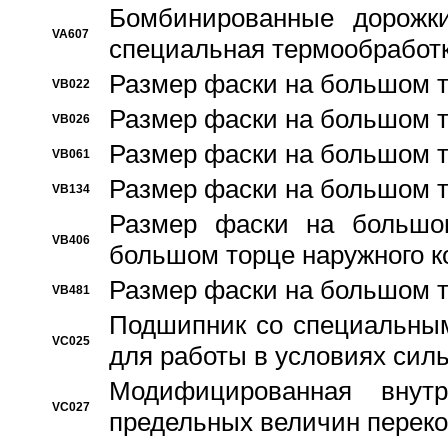
Бомбинированные дорожк
VA607
специальная термообработ
Размер фаски на большом т
VB022
Размер фаски на большом т
VB026
Размер фаски на большом т
VB061
Размер фаски на большом т
VB134
Размер фаски на большо
VB406
большом торце наружного к
Размер фаски на большом т
VB481
Подшипник со специальным
VC025
для работы в условиях сил
Модифицированная внут
VC027
предельных величин переко