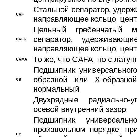
Стальной сепаратор, удерж
CAF
направляющее кольцо, цент
Цельный гребенчатый м
сепаратор, удерживающ
CAFA
направляющее кольцо, цент
То же, что CAFA, но с лату
CAMA
Подшипник универсального
образной или Х-образно
CB
нормальный
Двухрядные радиально-
осевой внутренний зазор
Подшипник универсальн
произвольном порядке; пр
CC