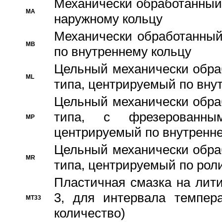
Механически обработанный
MA
наружному кольцу
Механически обработанный
MB
по внутреннему кольцу
Цельный механически обра
ML
типа, центрируемый по вну
Цельный механически обра
типа, с фрезерованны
MP
центрируемый по внутренне
Цельный механически обра
MR
типа, центрируемый по рол
Пластичная смазка на лити
3, для интервала темпера
MT33
количество)