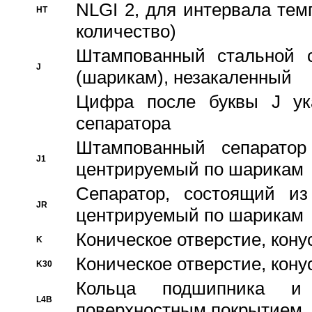
NLGI 2, для интервала темп
HT
количество)
Штампованный стальной с
J
(шарикам), незакаленный
Цифра после буквы J ука
сепаратора
Штампованный сепаратор
J1
центрируемый по шарикам
Сепаратор, состоящий из
JR
центрируемый по шарикам
Коническое отверстие, кону
K
Коническое отверстие, кону
K30
Кольца подшипника и
L4B
поверхностным покрытием