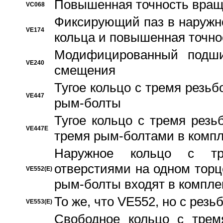
Повышенная точность вращ
VC068
Фиксирующий паз в наружн
VE174
кольца и повышенная точн
Модифицированный подши
VE240
смещения
Тугое кольцо с тремя резь
VE447
рым-болты
Тугое кольцо с тремя рез
VE447E
тремя рым-болтами в компл
Наружное кольцо с тр
отверстиями на одном торце
VE552(E)
рым-болты входят в компле
То же, что VE552, но с рез
VE553(E)
Свободное кольцо с трем