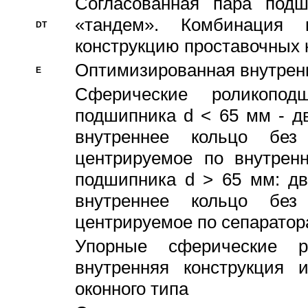
Согласованная пара под
«тандем». Комбинация
DT
конструкцию проставочных 
Оптимизированная внутрен
E
Сферические роликопод
подшипника d < 65 мм - дв
внутреннее кольцо без
центрируемое по внутренн
подшипника d > 65 мм: дв
внутреннее кольцо без
центрируемое по сепарато
Упорные сферические ро
внутренняя конструкция 
оконного типа