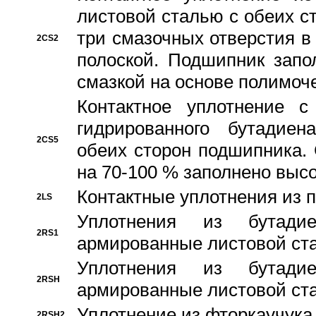
листовой сталью с обеих с
три смазочных отверстия в
2CS2
полоской. Подшипник запо
смазкой на основе полимо
Контактное уплотнение 
гидрированного бутадиен
2CS5
обеих сторон подшипника.
на 70-100 % заполнено выс
Контактные уплотнения из 
2LS
Уплотнения из бутадие
2RS1
армированные листовой ста
Уплотнения из бутадие
2RSH
армированные листовой ста
Уплотнение из фторкаучука
2RSH2