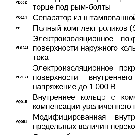
VE632
торце под рым-болты
Сепаратор из штампованной
VG114
Полный комплект роликов (
VH
Электроизоляционное по
поверхности наружного коль
VL0241
тока
Электроизоляционное пок
поверхности внутреннег
VL2071
напряжение до 1 000 В
Bнутреннее кольцо с ком
VQ015
компенсации увеличенного 
Модифицированная внут
VQ051
предельных величин переко