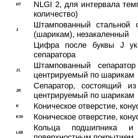
NLGI 2, для интервала темп
HT
количество)
Штампованный стальной с
J
(шарикам), незакаленный
Цифра после буквы J ука
сепаратора
Штампованный сепаратор
J1
центрируемый по шарикам
Сепаратор, состоящий из
JR
центрируемый по шарикам
Коническое отверстие, кону
K
Коническое отверстие, кону
K30
Кольца подшипника и
L4B
поверхностным покрытием