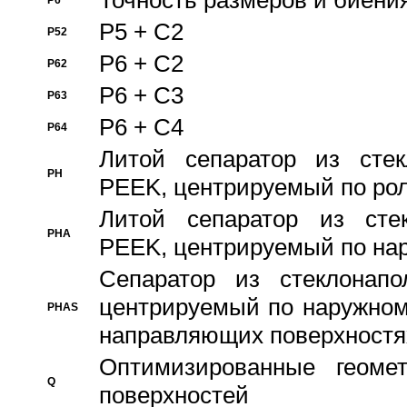
Точность размеров и биения
P6
P5 + C2
P52
P6 + C2
P62
P6 + C3
P63
P6 + C4
P64
Литой сепаратор из стек
PH
PEEK, центрируемый по ро
Литой сепаратор из стек
PHA
PEEK, центрируемый по на
Сепаратор из стеклонапо
центрируемый по наружном
PHAS
направляющих поверхностя
Оптимизированные геомет
Q
поверхностей