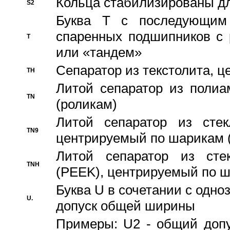
Кольца стабилизированы дл
S2
Буква T с последующим
спаренных подшипников с 
T
или «тандем»
Сепаратор из текстолита, 
TH
Литой сепаратор из полиа
TN
(роликам)
Литой сепаратор из стекл
TN9
центрируемый по шарикам 
Литой сепаратор из стек
TNH
(PEEK), центрируемый по 
Буква U в сочетании с одн
U.
допуск общей ширины
Примеры: U2 - общий допу