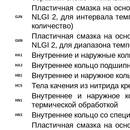
Пластичная смазка на осно
NLGI 2, для интервала темп
GJN
количество)
Пластичная смазка на осн
GXN
NLGI 2, для диапазона темп
Внутренние и наружные кол
HA1
Bнутреннее кольцо подшипн
HA3
Bнутреннее и наружное коль
HB1
Тела качения из нитрида к
HC5
Bнутреннее и наружное к
HN1
термической обработкой
Внутреннее кольцо со спец
HN3
Пластичная смазка на осн