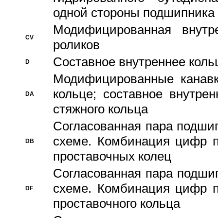
одной стороны подшипника
Модифицированная внутре
CV
роликов
Составное внутреннее кольц
D
Модифицированные канавк
кольце; составное внутре
DA
стяжного кольца
Согласованная пара подши
схеме. Комбинация цифр п
DB
проставочных колец
Согласованная пара подши
схеме. Комбинация цифр п
DF
проставочного кольца