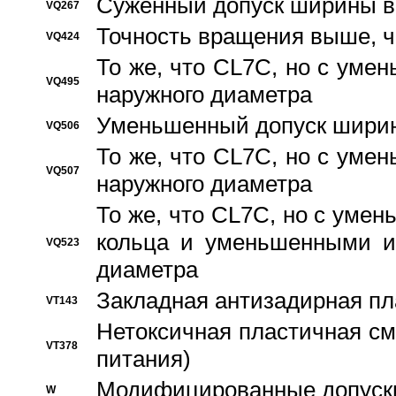
Суженный допуск ширины вн
VQ267
Точность вращения выше, 
VQ424
То же, что CL7C, но с ум
VQ495
наружного диаметра
Уменьшенный допуск ширин
VQ506
То же, что CL7C, но с ум
VQ507
наружного диаметра
То же, что CL7C, но с уме
кольца и уменьшенными и
VQ523
диаметра
Закладная антизадирная пл
VT143
Нетоксичная пластичная сма
VT378
питания)
Модифицированные допуски
W