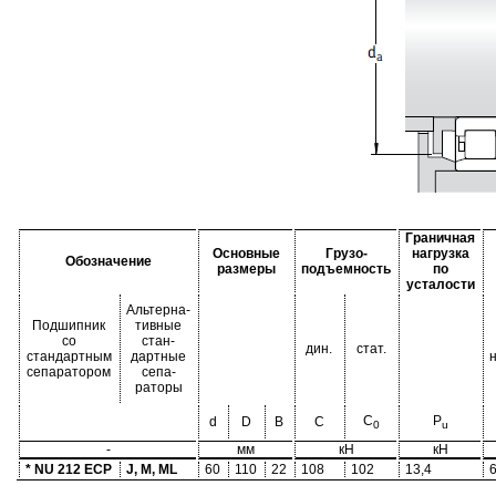
Граничная
Основные
Грузо-
нагрузка
Обозначение
размеры
подъемность
по
усталости
Альтерна-
Подшипник
тивные
со
стан-
дин.
стат.
стандартным
дартные
сепаратором
сепа-
раторы
C
P
d
D
B
C
0
u
-
мм
кН
кН
* NU 212 ECP
J, M, ML
60
110
22
108
102
13,4