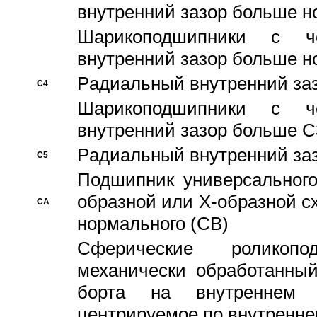
внутренний зазор больше н
Шарикоподшипники с че
внутренний зазор больше н
Pадиальный внутренний за
C4
Шарикоподшипники с че
внутренний зазор больше C
Pадиальный внутренний за
C5
Подшипник универсального
образной или Х-образной с
CA
нормального (CB)
Сферические роликопо
механически обработанный
борта на внутреннем 
центрируемое по внутренне