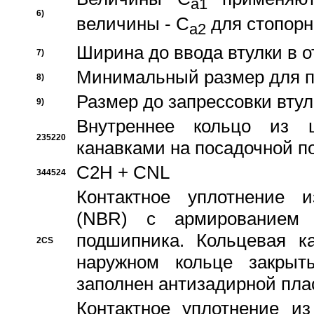
a1
6)
величины - C
для стопорн
a2
Ширина до ввода втулки в 
7)
Минимальный размер для п
8)
Размер до запрессовки втул
9)
Внутреннее кольцо из 
235220
канавками на посадочной п
C2H + CNL
344524
Контактное уплотнение и
(NBR) с армированием 
подшипника. Кольцевая к
2CS
наружном кольце закрыт
заполнен антизадирной пла
Контактное уплотнение и