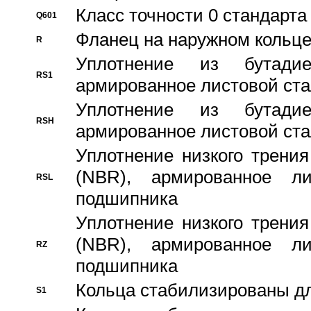
Класс точности 0 стандар
Q601
Фланец на наружном кольц
R
Уплотнение из бутадие
RS1
армированное листовой ста
Уплотнение из бутадие
RSH
армированное листовой ста
Уплотнение низкого трения
(NBR), армированное л
RSL
подшипника
Уплотнение низкого трения
(NBR), армированное л
RZ
подшипника
Кольца стабилизированы дл
S1