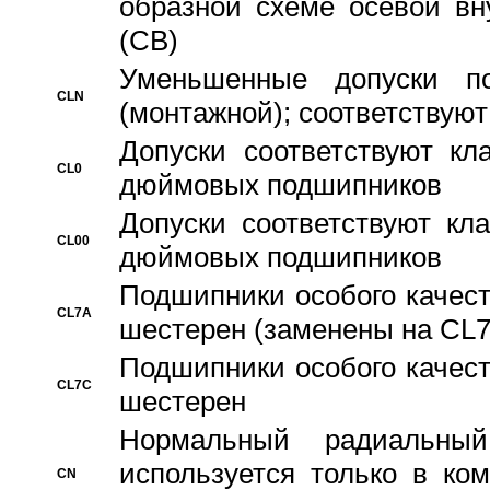
образной схеме осевой вн
(CB)
Уменьшенные допуски 
CLN
(монтажной); соответствуют
Допуски соответствуют кл
CL0
дюймовых подшипников
Допуски соответствуют кл
CL00
дюймовых подшипников
Подшипники особого качест
CL7A
шестерен (заменены на CL
Подшипники особого качест
CL7C
шестерен
Hормальный радиальный
используется только в ко
CN