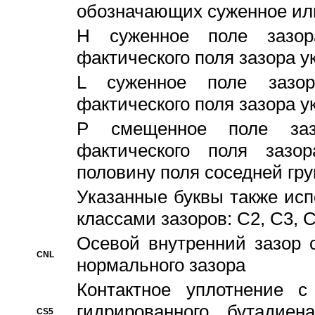
обозначающих суженное ил
H суженное поле зазора
фактического поля зазора у
L суженное поле зазор
фактического поля зазора у
P смещенное поле заз
фактического поля заз
половину поля соседней гр
Указанные буквы также ис
классами зазоров: С2, C3, 
Осевой внутренний зазор 
CNL
нормального зазора
Контактное уплотнение 
гидрированного бутадиен
CS5