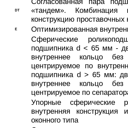
Согласованная пара под
«тандем». Комбинация
DT
конструкцию проставочных 
Оптимизированная внутрен
E
Сферические роликопод
подшипника d < 65 мм - дв
внутреннее кольцо без
центрируемое по внутренн
подшипника d > 65 мм: дв
внутреннее кольцо без
центрируемое по сепарато
Упорные сферические ро
внутренняя конструкция 
оконного типа