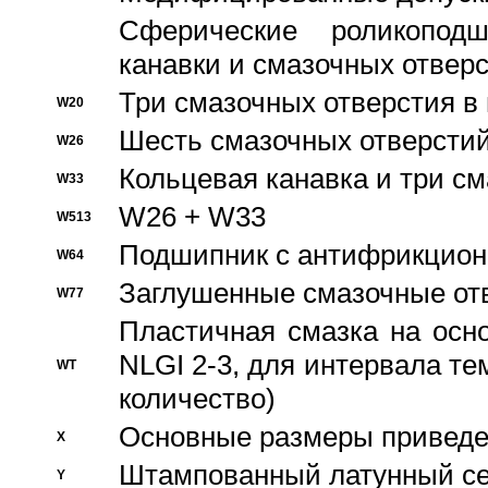
Сферические роликопод
канавки и смазочных отвер
Три смазочных отверстия в
W20
Шесть смазочных отверстий
W26
Кольцевая канавка и три с
W33
W26 + W33
W513
Подшипник с антифрикционн
W64
Заглушенные смазочные от
W77
Пластичная смазка на осн
NLGI 2-3, для интервала те
WT
количество)
Основные размеры приведен
X
Штампованный латунный се
Y