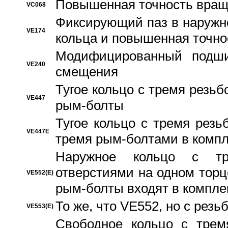
Повышенная точность вращ
VC068
Фиксирующий паз в наружн
VE174
кольца и повышенная точн
Модифицированный подши
VE240
смещения
Тугое кольцо с тремя резь
VE447
рым-болты
Тугое кольцо с тремя рез
VE447E
тремя рым-болтами в компл
Наружное кольцо с тр
отверстиями на одном торце
VE552(E)
рым-болты входят в компле
То же, что VE552, но с рез
VE553(E)
Свободное кольцо с трем