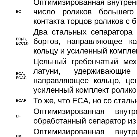
Oптимизированная внутренн
число роликов большего
EC
контакта торцов роликов с 
Два стальных сепаратора 
бортов, направляющее ко
EC(J),
ECC(J)
кольцу и усиленный компле
Цельный гребенчатый мех
латуни, удерживающи
ECA,
ECAC
направляющее кольцо, цен
усиленный комплект ролико
То же, что ECA, но со стал
ECAF
Оптимизированная внут
EF
обработанный сепаратор из
Оптимизированная внут
EM