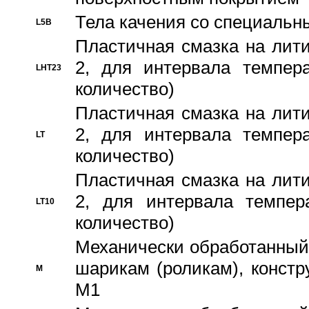
Тела качения со специаль
L5B
Пластичная смазка на лити
2, для интервала темпера
LHT23
количество)
Пластичная смазка на лити
2, для интервала темпера
LT
количество)
Пластичная смазка на лити
2, для интервала темпер
LT10
количество)
Механически обработанный 
шарикам (роликам), констр
M
M1