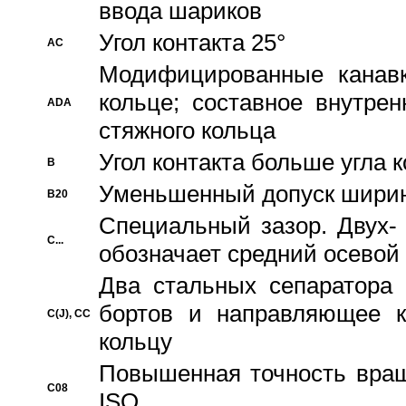
ввода шариков
Угол контакта 25°
AC
Модифицированные канавк
кольце; составное внутре
ADA
стяжного кольца
Угол контакта больше угла 
B
Уменьшенный допуск шири
B20
Специальный зазор. Двух-
C...
обозначает средний осевой
Два стальных сепаратора 
бортов и направляющее к
C(J), CC
кольцу
Повышенная точность враще
C08
ISO