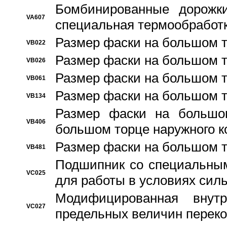
Бомбинированные дорожк
VA607
специальная термообработ
Размер фаски на большом т
VB022
Размер фаски на большом т
VB026
Размер фаски на большом т
VB061
Размер фаски на большом т
VB134
Размер фаски на большо
VB406
большом торце наружного к
Размер фаски на большом т
VB481
Подшипник со специальным
VC025
для работы в условиях сил
Модифицированная внут
VC027
предельных величин переко