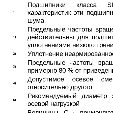
Подшипники класса S
характеристик эти подшип
*
шума.
Предельные частоты враще
действительны для подши
1)
уплотнениями низкого трени
Уплотнение неармированно
2)
Предельные частоты вращ
3)
примерно 80 % от приведен
Допустимое осевое сме
4)
относительно другого
Рекомендуемый диаметр 
5)
осевой нагрузкой
Величины C
применяют