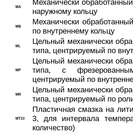
Механически обработанный
MA
наружному кольцу
Механически обработанный
MB
по внутреннему кольцу
Цельный механически обра
ML
типа, центрируемый по вну
Цельный механически обра
типа, с фрезерованны
MP
центрируемый по внутренне
Цельный механически обра
MR
типа, центрируемый по рол
Пластичная смазка на лити
3, для интервала темпера
MT33
количество)