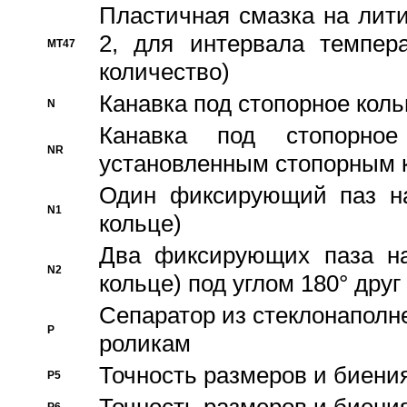
Пластичная смазка на лити
2, для интервала темпера
MT47
количество)
Канавка под стопорное кол
N
Канавка под стопорно
NR
установленным стопорным 
Один фиксирующий паз на
N1
кольце)
Два фиксирующих паза на
N2
кольце) под углом 180° друг 
Cепаратор из стеклонаполн
P
роликам
Точность размеров и биения
P5