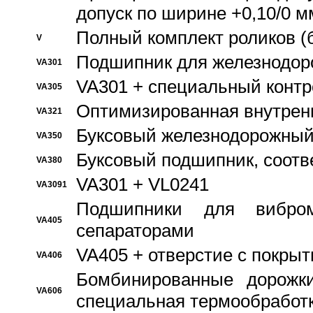
допуск по ширине +0,10/0 м
Полный комплект роликов (
V
Подшипник для железнодор
VA301
VA301 + специальный контр
VA305
Оптимизированная внутрен
VA321
Буксовый железнодорожный
VA350
Буксовый подшипник, соотв
VA380
VA301 + VL0241
VA3091
Подшипники для вибром
VA405
сепараторами
VA405 + отверстие с покры
VA406
Бомбинированные дорожк
VA606
специальная термообработ