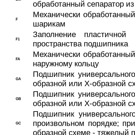
обработанный сепаратор из
Механически обработанный
F
шарикам
Заполнение пластичной
F1
пространства подшипника
Механически обработанный
FA
наружному кольцу
Подшипник универсального
GA
образной или Х-образной сх
Подшипник универсального
GB
образной или Х-образной с
Подшипник универсального
произвольном порядке; пр
GC
образной схеме - тяжелый 