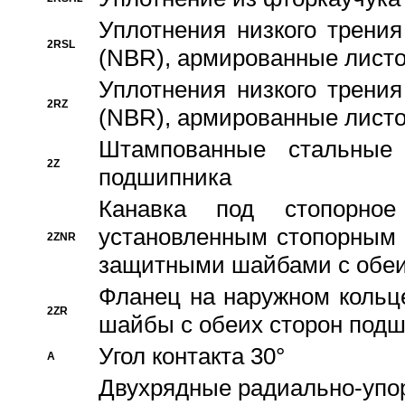
Уплотнения низкого трения
2RSL
(NBR), армированные листо
Уплотнения низкого трения
2RZ
(NBR), армированные листо
Штампованные стальные
2Z
подшипника
Канавка под стопорно
установленным стопорным
2ZNR
защитными шайбами с обеи
Фланец на наружном кольц
2ZR
шайбы с обеих сторон под
Угол контакта 30°
A
Двухрядные радиально-упо