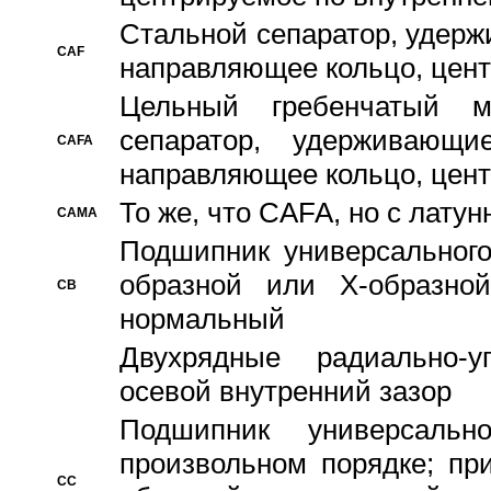
Стальной сепаратор, удерж
CAF
направляющее кольцо, цент
Цельный гребенчатый м
сепаратор, удерживающ
CAFA
направляющее кольцо, цент
То же, что CAFA, но с лату
CAMA
Подшипник универсального
образной или Х-образно
CB
нормальный
Двухрядные радиально-
осевой внутренний зазор
Подшипник универсальн
произвольном порядке; пр
CC