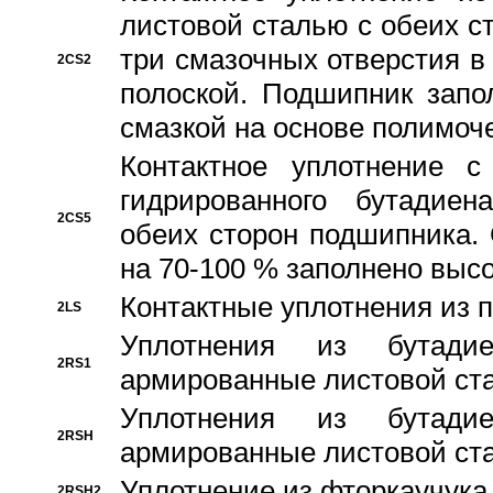
листовой сталью с обеих с
три смазочных отверстия в
2CS2
полоской. Подшипник запо
смазкой на основе полимо
Контактное уплотнение 
гидрированного бутадиен
2CS5
обеих сторон подшипника.
на 70-100 % заполнено выс
Контактные уплотнения из 
2LS
Уплотнения из бутадие
2RS1
армированные листовой ста
Уплотнения из бутадие
2RSH
армированные листовой ста
Уплотнение из фторкаучука
2RSH2