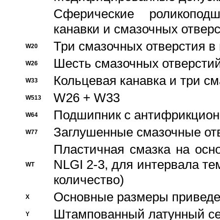
Сферические роликопод
канавки и смазочных отвер
Три смазочных отверстия в
W20
Шесть смазочных отверстий
W26
Кольцевая канавка и три с
W33
W26 + W33
W513
Подшипник с антифрикционн
W64
Заглушенные смазочные от
W77
Пластичная смазка на осн
NLGI 2-3, для интервала те
WT
количество)
Основные размеры приведен
X
Штампованный латунный се
Y