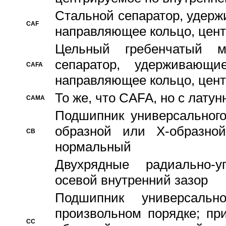
Стальной сепаратор, удерж
CAF
направляющее кольцо, цент
Цельный гребенчатый м
сепаратор, удерживающ
CAFA
направляющее кольцо, цент
То же, что CAFA, но с лату
CAMA
Подшипник универсального
образной или Х-образно
CB
нормальный
Двухрядные радиально-
осевой внутренний зазор
Подшипник универсальн
произвольном порядке; пр
CC