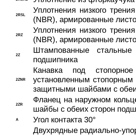
Уплотнения низкого трения
2RSL
(NBR), армированные листо
Уплотнения низкого трения
2RZ
(NBR), армированные листо
Штампованные стальные
2Z
подшипника
Канавка под стопорно
установленным стопорным
2ZNR
защитными шайбами с обеи
Фланец на наружном кольц
2ZR
шайбы с обеих сторон под
Угол контакта 30°
A
Двухрядные радиально-упо