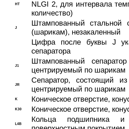
NLGI 2, для интервала темп
HT
количество)
Штампованный стальной с
J
(шарикам), незакаленный
Цифра после буквы J ука
сепаратора
Штампованный сепаратор
J1
центрируемый по шарикам
Сепаратор, состоящий из
JR
центрируемый по шарикам
Коническое отверстие, кону
K
Коническое отверстие, кону
K30
Кольца подшипника и
L4B
поверхностным покрытием