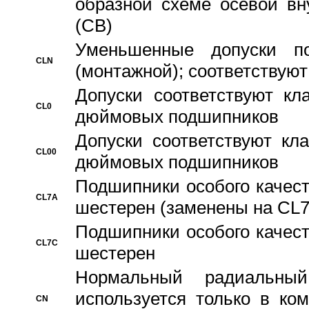
образной схеме осевой вн
(CB)
Уменьшенные допуски 
CLN
(монтажной); соответствуют
Допуски соответствуют кл
CL0
дюймовых подшипников
Допуски соответствуют кл
CL00
дюймовых подшипников
Подшипники особого качест
CL7A
шестерен (заменены на CL
Подшипники особого качест
CL7C
шестерен
Hормальный радиальный
используется только в ко
CN