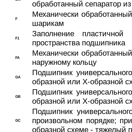
обработанный сепаратор из
Механически обработанный
F
шарикам
Заполнение пластичной
F1
пространства подшипника
Механически обработанный
FA
наружному кольцу
Подшипник универсального
GA
образной или Х-образной сх
Подшипник универсального
GB
образной или Х-образной с
Подшипник универсального
произвольном порядке; пр
GC
образной схеме - тяжелый 