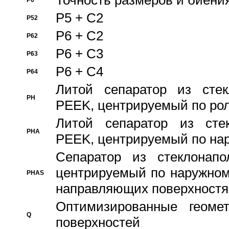
Точность размеров и биения
P6
P5 + C2
P52
P6 + C2
P62
P6 + C3
P63
P6 + C4
P64
Литой сепаратор из стек
PH
PEEK, центрируемый по ро
Литой сепаратор из стек
PHA
PEEK, центрируемый по на
Сепаратор из стеклонапо
центрируемый по наружном
PHAS
направляющих поверхностя
Оптимизированные геомет
Q
поверхностей