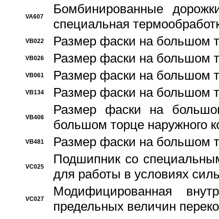
Бомбинированные дорожк
VA607
специальная термообработ
Размер фаски на большом т
VB022
Размер фаски на большом т
VB026
Размер фаски на большом т
VB061
Размер фаски на большом т
VB134
Размер фаски на большо
VB406
большом торце наружного к
Размер фаски на большом т
VB481
Подшипник со специальным
VC025
для работы в условиях сил
Модифицированная внут
VC027
предельных величин переко