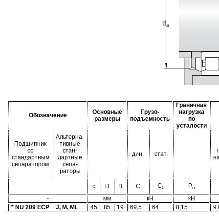
Граничная
Основные
Грузо-
нагрузка
Обозначение
размеры
подъемность
по
усталости
Альтерна-
Подшипник
тивные
со
стан-
дин.
стат.
стандартным
дартные
н
сепаратором
сепа-
раторы
C
P
d
D
B
C
0
u
-
мм
кН
кН
* NU 209 ECP
J, M, ML
45
85
19
69,5
64
8,15
9