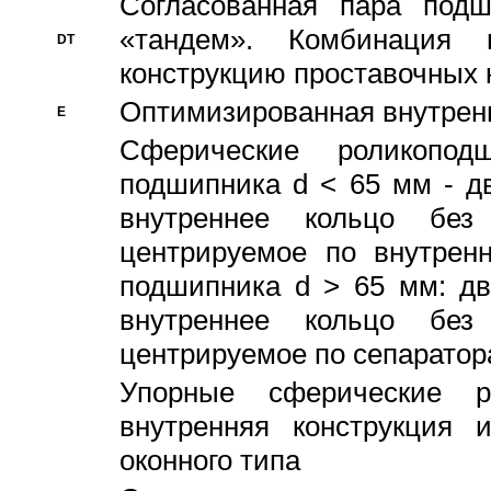
Согласованная пара под
«тандем». Комбинация
DT
конструкцию проставочных 
Оптимизированная внутрен
E
Сферические роликопод
подшипника d < 65 мм - дв
внутреннее кольцо без
центрируемое по внутренн
подшипника d > 65 мм: дв
внутреннее кольцо без
центрируемое по сепарато
Упорные сферические ро
внутренняя конструкция 
оконного типа