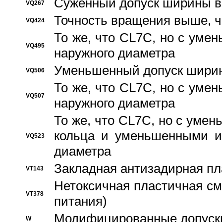
Суженный допуск ширины вн
VQ267
Точность вращения выше, 
VQ424
То же, что CL7C, но с ум
VQ495
наружного диаметра
Уменьшенный допуск ширин
VQ506
То же, что CL7C, но с ум
VQ507
наружного диаметра
То же, что CL7C, но с уме
кольца и уменьшенными и
VQ523
диаметра
Закладная антизадирная пл
VT143
Нетоксичная пластичная сма
VT378
питания)
Модифицированные допуски
W