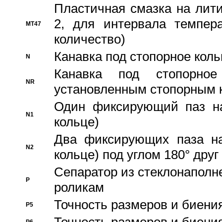
Пластичная смазка на лити
2, для интервала темпера
MT47
количество)
Канавка под стопорное кол
N
Канавка под стопорно
NR
установленным стопорным 
Один фиксирующий паз на
N1
кольце)
Два фиксирующих паза на
N2
кольце) под углом 180° друг 
Cепаратор из стеклонаполн
P
роликам
Точность размеров и биения
P5