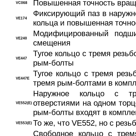
Повышенная точность вращ
VC068
Фиксирующий паз в наружн
VE174
кольца и повышенная точн
Модифицированный подши
VE240
смещения
Тугое кольцо с тремя резь
VE447
рым-болты
Тугое кольцо с тремя рез
VE447E
тремя рым-болтами в компл
Наружное кольцо с тр
отверстиями на одном торце
VE552(E)
рым-болты входят в компле
То же, что VE552, но с рез
VE553(E)
Свободное кольцо с трем