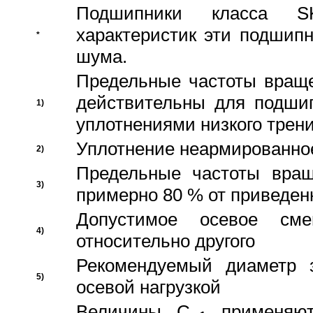
Подшипники класса S
характеристик эти подшип
*
шума.
Предельные частоты враще
действительны для подши
1)
уплотнениями низкого трени
Уплотнение неармированно
2)
Предельные частоты вращ
3)
примерно 80 % от приведен
Допустимое осевое сме
4)
относительно другого
Рекомендуемый диаметр 
5)
осевой нагрузкой
Величины C
применяют