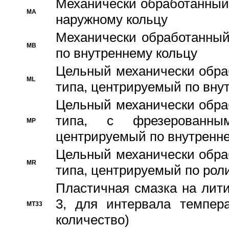
Механически обработанный
MA
наружному кольцу
Механически обработанный
MB
по внутреннему кольцу
Цельный механически обра
ML
типа, центрируемый по вну
Цельный механически обра
типа, с фрезерованны
MP
центрируемый по внутренне
Цельный механически обра
MR
типа, центрируемый по рол
Пластичная смазка на лити
3, для интервала темпера
MT33
количество)