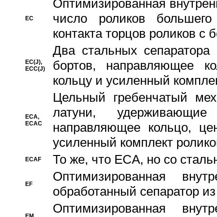
Oптимизированная внутренн
число роликов большего
EC
контакта торцов роликов с 
Два стальных сепаратора 
бортов, направляющее ко
EC(J),
ECC(J)
кольцу и усиленный компле
Цельный гребенчатый мех
латуни, удерживающи
ECA,
ECAC
направляющее кольцо, цен
усиленный комплект ролико
То же, что ECA, но со стал
ECAF
Оптимизированная внут
EF
обработанный сепаратор из
Оптимизированная внут
EM