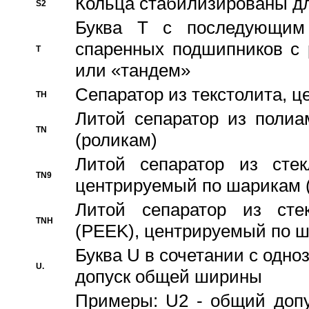
Кольца стабилизированы дл
S2
Буква T с последующим
спаренных подшипников с 
T
или «тандем»
Сепаратор из текстолита, 
TH
Литой сепаратор из полиа
TN
(роликам)
Литой сепаратор из стекл
TN9
центрируемый по шарикам 
Литой сепаратор из стек
TNH
(PEEK), центрируемый по 
Буква U в сочетании с одн
U.
допуск общей ширины
Примеры: U2 - общий допу