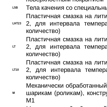
Тела качения со специаль
L5B
Пластичная смазка на лити
2, для интервала темпера
LHT23
количество)
Пластичная смазка на лити
2, для интервала темпера
LT
количество)
Пластичная смазка на лити
2, для интервала темпер
LT10
количество)
Механически обработанный 
шарикам (роликам), констр
M
M1