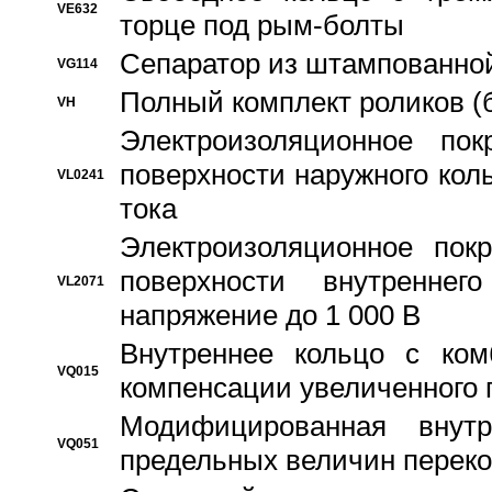
VE632
торце под рым-болты
Сепаратор из штампованной
VG114
Полный комплект роликов (
VH
Электроизоляционное по
поверхности наружного коль
VL0241
тока
Электроизоляционное пок
поверхности внутреннег
VL2071
напряжение до 1 000 В
Bнутреннее кольцо с ком
VQ015
компенсации увеличенного 
Модифицированная внут
VQ051
предельных величин переко