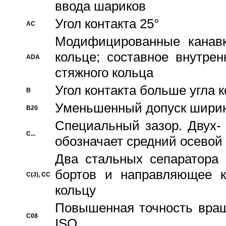
ввода шариков
Угол контакта 25°
AC
Модифицированные канавк
кольце; составное внутре
ADA
стяжного кольца
Угол контакта больше угла 
B
Уменьшенный допуск шири
B20
Специальный зазор. Двух-
C...
обозначает средний осевой
Два стальных сепаратора 
бортов и направляющее к
C(J), CC
кольцу
Повышенная точность враще
C08
ISO