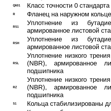
Класс точности 0 стандар
Q601
Фланец на наружном кольц
R
Уплотнение из бутадие
RS1
армированное листовой ста
Уплотнение из бутадие
RSH
армированное листовой ста
Уплотнение низкого трения
(NBR), армированное л
RSL
подшипника
Уплотнение низкого трения
(NBR), армированное л
RZ
подшипника
Кольца стабилизированы дл
S1