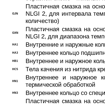
Пластичная смазка на осно
NLGI 2, для интервала темп
GJN
количество)
Пластичная смазка на осн
GXN
NLGI 2, для диапазона темп
Внутренние и наружные кол
HA1
Bнутреннее кольцо подшипн
HA3
Bнутреннее и наружное коль
HB1
Тела качения из нитрида к
HC5
Bнутреннее и наружное к
HN1
термической обработкой
Внутреннее кольцо со спец
HN3
Пластичная смазка на осн