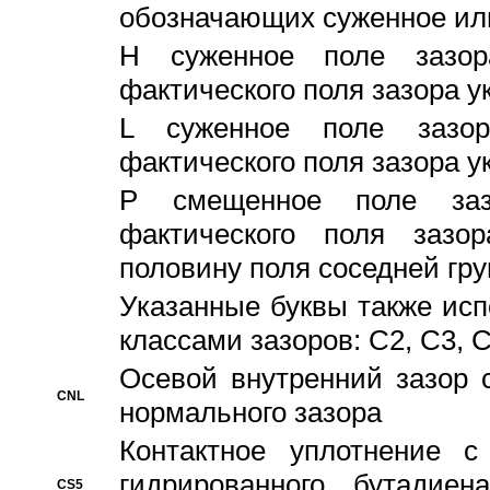
обозначающих суженное ил
H суженное поле зазора
фактического поля зазора у
L суженное поле зазор
фактического поля зазора у
P смещенное поле заз
фактического поля заз
половину поля соседней гр
Указанные буквы также ис
классами зазоров: С2, C3, 
Осевой внутренний зазор 
CNL
нормального зазора
Контактное уплотнение 
гидрированного бутадиен
CS5