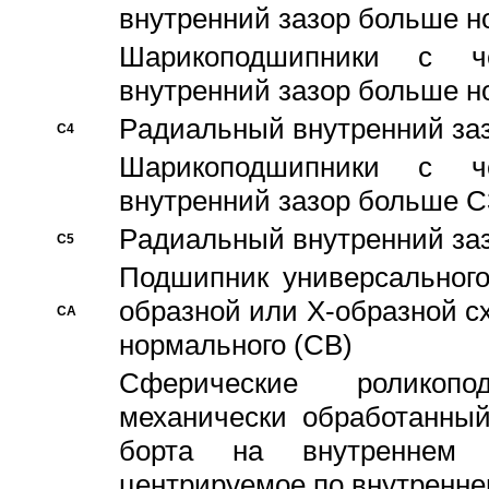
внутренний зазор больше н
Шарикоподшипники с че
внутренний зазор больше н
Pадиальный внутренний за
C4
Шарикоподшипники с че
внутренний зазор больше C
Pадиальный внутренний за
C5
Подшипник универсального
образной или Х-образной с
CA
нормального (CB)
Сферические роликопо
механически обработанный
борта на внутреннем 
центрируемое по внутренне