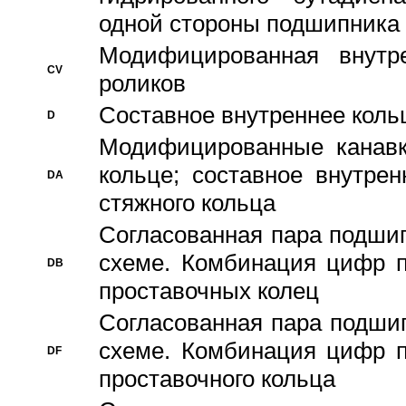
одной стороны подшипника
Модифицированная внутре
CV
роликов
Составное внутреннее кольц
D
Модифицированные канавк
кольце; составное внутре
DA
стяжного кольца
Согласованная пара подши
схеме. Комбинация цифр п
DB
проставочных колец
Согласованная пара подши
схеме. Комбинация цифр п
DF
проставочного кольца