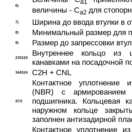
a1
6)
величины - C
для стопорн
a2
Ширина до ввода втулки в 
7)
Минимальный размер для п
8)
Размер до запрессовки втул
9)
Внутреннее кольцо из 
235220
канавками на посадочной п
C2H + CNL
344524
Контактное уплотнение и
(NBR) с армированием 
подшипника. Кольцевая к
2CS
наружном кольце закрыт
заполнен антизадирной пла
Контактное уплотнение и