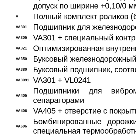
допуск по ширине +0,10/0 м
Полный комплект роликов (
V
Подшипник для железнодор
VA301
VA301 + специальный контр
VA305
Оптимизированная внутрен
VA321
Буксовый железнодорожный
VA350
Буксовый подшипник, соотв
VA380
VA301 + VL0241
VA3091
Подшипники для вибром
VA405
сепараторами
VA405 + отверстие с покры
VA406
Бомбинированные дорожк
VA606
специальная термообработ