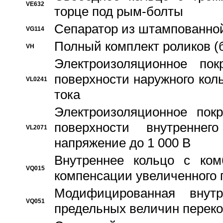
VE632
торце под рым-болты
Сепаратор из штампованной
VG114
Полный комплект роликов (
VH
Электроизоляционное по
поверхности наружного коль
VL0241
тока
Электроизоляционное пок
поверхности внутреннег
VL2071
напряжение до 1 000 В
Bнутреннее кольцо с ком
VQ015
компенсации увеличенного 
Модифицированная внут
VQ051
предельных величин переко