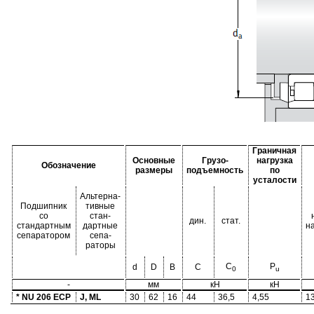
Граничная
Основные
Грузо-
нагрузка
Обозначение
размеры
подъемность
по
усталости
Альтерна-
Подшипник
тивные
со
стан-
дин.
стат.
стандартным
дартные
н
сепаратором
сепа-
раторы
C
P
d
D
B
C
0
u
-
мм
кН
кН
* NU 206 ECP
J, ML
30
62
16
44
36,5
4,55
1