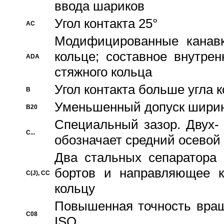
ввода шариков
Угол контакта 25°
AC
Модифицированные канавк
кольце; составное внутре
ADA
стяжного кольца
Угол контакта больше угла 
B
Уменьшенный допуск шири
B20
Специальный зазор. Двух-
C...
обозначает средний осевой
Два стальных сепаратора 
бортов и направляющее к
C(J), CC
кольцу
Повышенная точность враще
C08
ISO