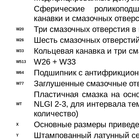
Сферические роликопод
канавки и смазочных отвер
Три смазочных отверстия в
W20
Шесть смазочных отверстий
W26
Кольцевая канавка и три с
W33
W26 + W33
W513
Подшипник с антифрикционн
W64
Заглушенные смазочные от
W77
Пластичная смазка на осн
NLGI 2-3, для интервала те
WT
количество)
Основные размеры приведен
X
Штампованный латунный се
Y