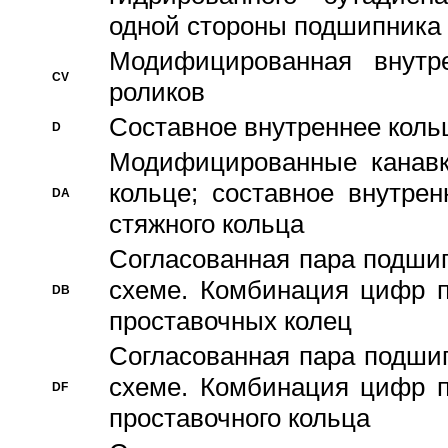
одной стороны подшипника
Модифицированная внутре
CV
роликов
Составное внутреннее кольц
D
Модифицированные канавк
кольце; составное внутре
DA
стяжного кольца
Согласованная пара подши
схеме. Комбинация цифр п
DB
проставочных колец
Согласованная пара подши
схеме. Комбинация цифр п
DF
проставочного кольца