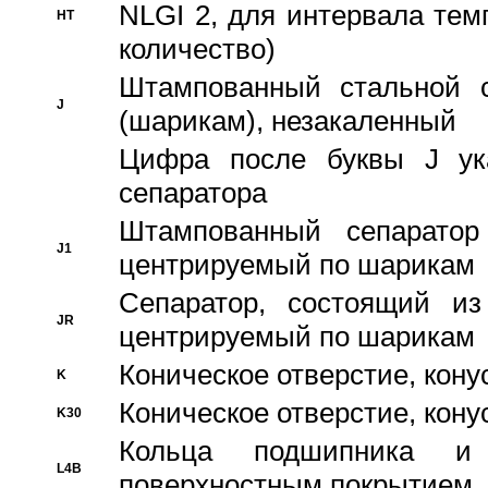
NLGI 2, для интервала темп
HT
количество)
Штампованный стальной с
J
(шарикам), незакаленный
Цифра после буквы J ука
сепаратора
Штампованный сепаратор
J1
центрируемый по шарикам
Сепаратор, состоящий из
JR
центрируемый по шарикам
Коническое отверстие, кону
K
Коническое отверстие, кону
K30
Кольца подшипника и
L4B
поверхностным покрытием