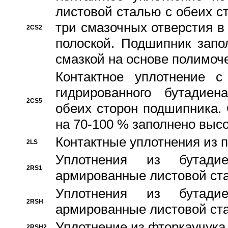
листовой сталью с обеих с
три смазочных отверстия в
2CS2
полоской. Подшипник запо
смазкой на основе полимо
Контактное уплотнение 
гидрированного бутадиен
2CS5
обеих сторон подшипника.
на 70-100 % заполнено выс
Контактные уплотнения из 
2LS
Уплотнения из бутадие
2RS1
армированные листовой ста
Уплотнения из бутадие
2RSH
армированные листовой ста
Уплотнение из фторкаучука
2RSH2