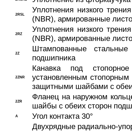
Уплотнения низкого трения
2RSL
(NBR), армированные листо
Уплотнения низкого трения
2RZ
(NBR), армированные листо
Штампованные стальные
2Z
подшипника
Канавка под стопорно
установленным стопорным
2ZNR
защитными шайбами с обеи
Фланец на наружном кольц
2ZR
шайбы с обеих сторон под
Угол контакта 30°
A
Двухрядные радиально-упо