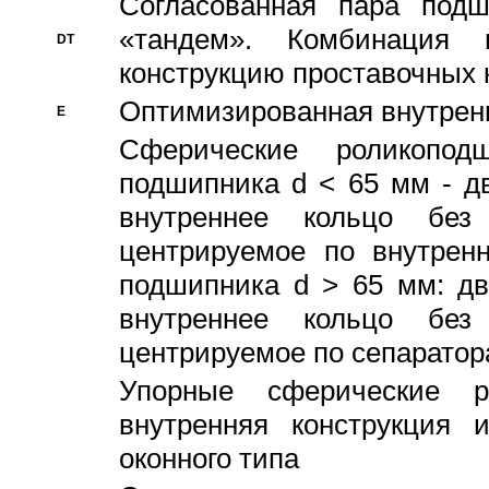
Согласованная пара под
«тандем». Комбинация
DT
конструкцию проставочных 
Оптимизированная внутрен
E
Сферические роликопод
подшипника d < 65 мм - дв
внутреннее кольцо без
центрируемое по внутренн
подшипника d > 65 мм: дв
внутреннее кольцо без
центрируемое по сепарато
Упорные сферические ро
внутренняя конструкция 
оконного типа