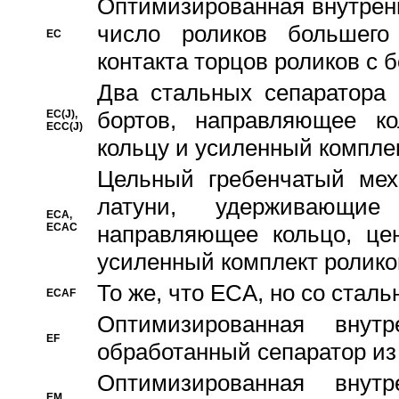
Oптимизированная внутренн
число роликов большего
EC
контакта торцов роликов с 
Два стальных сепаратора 
бортов, направляющее ко
EC(J),
ECC(J)
кольцу и усиленный компле
Цельный гребенчатый мех
латуни, удерживающи
ECA,
ECAC
направляющее кольцо, цен
усиленный комплект ролико
То же, что ECA, но со стал
ECAF
Оптимизированная внут
EF
обработанный сепаратор из
Оптимизированная внут
EM