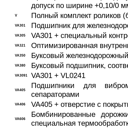
допуск по ширине +0,10/0 м
Полный комплект роликов (
V
Подшипник для железнодор
VA301
VA301 + специальный контр
VA305
Оптимизированная внутрен
VA321
Буксовый железнодорожный
VA350
Буксовый подшипник, соотв
VA380
VA301 + VL0241
VA3091
Подшипники для вибром
VA405
сепараторами
VA405 + отверстие с покры
VA406
Бомбинированные дорожк
VA606
специальная термообработ