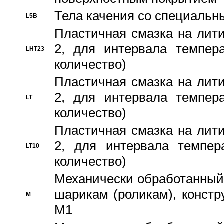
Тела качения со специаль
L5B
Пластичная смазка на лити
2, для интервала темпера
LHT23
количество)
Пластичная смазка на лити
2, для интервала темпера
LT
количество)
Пластичная смазка на лити
2, для интервала темпер
LT10
количество)
Механически обработанный 
шарикам (роликам), констр
M
M1