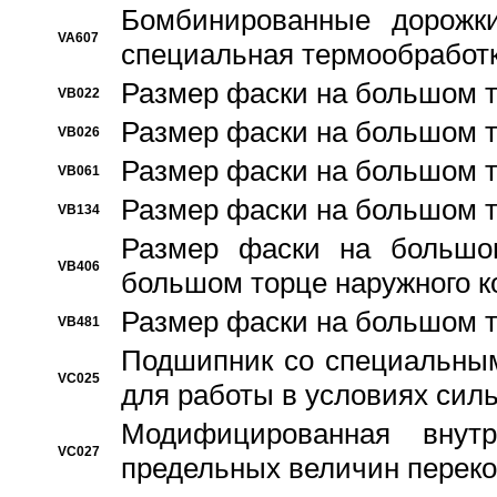
Бомбинированные дорожк
VA607
специальная термообработ
Размер фаски на большом т
VB022
Размер фаски на большом т
VB026
Размер фаски на большом т
VB061
Размер фаски на большом т
VB134
Размер фаски на большо
VB406
большом торце наружного к
Размер фаски на большом т
VB481
Подшипник со специальным
VC025
для работы в условиях сил
Модифицированная внут
VC027
предельных величин переко