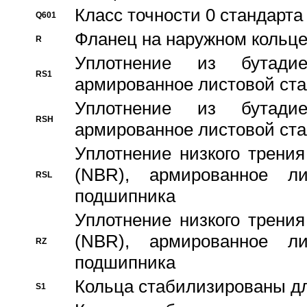
Класс точности 0 стандар
Q601
Фланец на наружном кольц
R
Уплотнение из бутадие
RS1
армированное листовой ста
Уплотнение из бутадие
RSH
армированное листовой ста
Уплотнение низкого трения
(NBR), армированное л
RSL
подшипника
Уплотнение низкого трения
(NBR), армированное л
RZ
подшипника
Кольца стабилизированы дл
S1