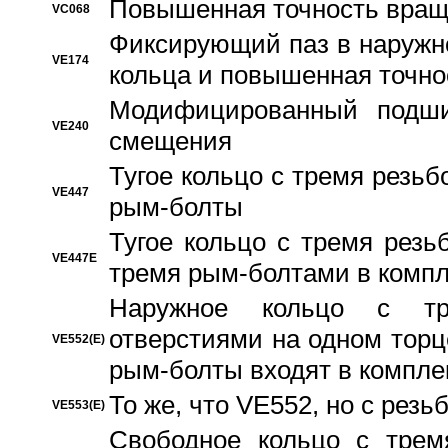
Повышенная точность вращ
VC068
Фиксирующий паз в наружн
VE174
кольца и повышенная точн
Модифицированный подши
VE240
смещения
Тугое кольцо с тремя резь
VE447
рым-болты
Тугое кольцо с тремя рез
VE447E
тремя рым-болтами в компл
Наружное кольцо с тр
отверстиями на одном торце
VE552(E)
рым-болты входят в компле
То же, что VE552, но с рез
VE553(E)
Свободное кольцо с трем