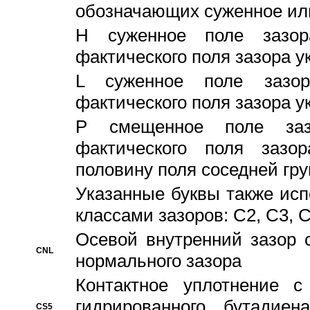
обозначающих суженное ил
H суженное поле зазора
фактического поля зазора у
L суженное поле зазор
фактического поля зазора у
P смещенное поле заз
фактического поля заз
половину поля соседней гр
Указанные буквы также ис
классами зазоров: С2, C3, 
Осевой внутренний зазор 
CNL
нормального зазора
Контактное уплотнение 
гидрированного бутадиен
CS5