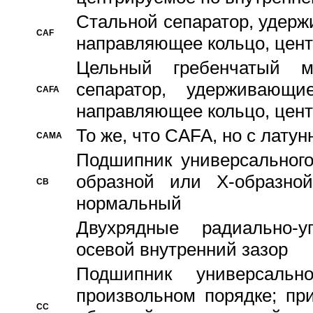
Стальной сепаратор, удерж
CAF
направляющее кольцо, цент
Цельный гребенчатый м
сепаратор, удерживающ
CAFA
направляющее кольцо, цент
То же, что CAFA, но с лату
CAMA
Подшипник универсального
образной или Х-образно
CB
нормальный
Двухрядные радиально-
осевой внутренний зазор
Подшипник универсальн
произвольном порядке; пр
CC