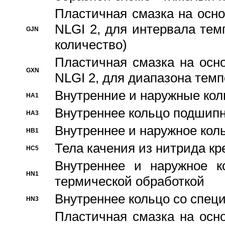
Пластичная смазка на осно
NLGI 2, для интервала темп
GJN
количество)
Пластичная смазка на осн
GXN
NLGI 2, для диапазона темп
Внутренние и наружные кол
HA1
Bнутреннее кольцо подшипн
HA3
Bнутреннее и наружное коль
HB1
Тела качения из нитрида к
HC5
Bнутреннее и наружное к
HN1
термической обработкой
Внутреннее кольцо со спец
HN3
Пластичная смазка на осн