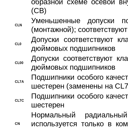
образной схеме осевой вн
(CB)
Уменьшенные допуски 
CLN
(монтажной); соответствуют
Допуски соответствуют кл
CL0
дюймовых подшипников
Допуски соответствуют кл
CL00
дюймовых подшипников
Подшипники особого качест
CL7A
шестерен (заменены на CL
Подшипники особого качест
CL7C
шестерен
Hормальный радиальный
используется только в ко
CN