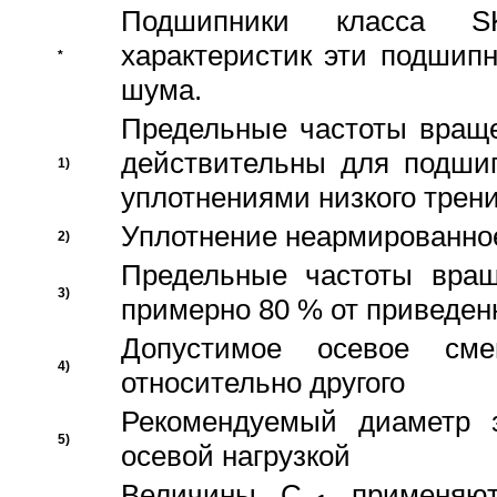
Подшипники класса S
характеристик эти подшип
*
шума.
Предельные частоты враще
действительны для подши
1)
уплотнениями низкого трени
Уплотнение неармированно
2)
Предельные частоты вращ
3)
примерно 80 % от приведен
Допустимое осевое сме
4)
относительно другого
Рекомендуемый диаметр 
5)
осевой нагрузкой
Величины C
применяют