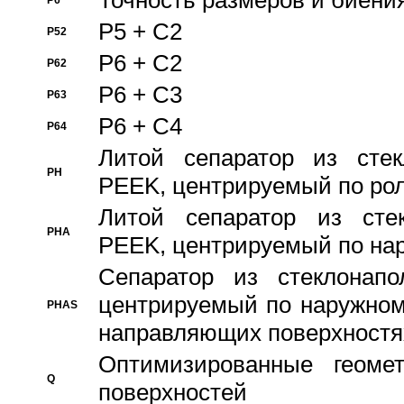
Точность размеров и биения
P6
P5 + C2
P52
P6 + C2
P62
P6 + C3
P63
P6 + C4
P64
Литой сепаратор из стек
PH
PEEK, центрируемый по ро
Литой сепаратор из стек
PHA
PEEK, центрируемый по на
Сепаратор из стеклонапо
центрируемый по наружном
PHAS
направляющих поверхностя
Оптимизированные геомет
Q
поверхностей