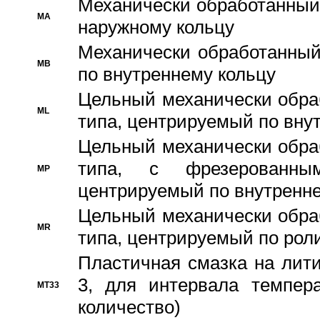
Механически обработанный
MA
наружному кольцу
Механически обработанный
MB
по внутреннему кольцу
Цельный механически обра
ML
типа, центрируемый по вну
Цельный механически обра
типа, с фрезерованны
MP
центрируемый по внутренне
Цельный механически обра
MR
типа, центрируемый по рол
Пластичная смазка на лити
3, для интервала темпера
MT33
количество)