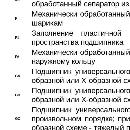
обработанный сепаратор из
Механически обработанный
F
шарикам
Заполнение пластичной
F1
пространства подшипника
Механически обработанный
FA
наружному кольцу
Подшипник универсального
GA
образной или Х-образной сх
Подшипник универсального
GB
образной или Х-образной с
Подшипник универсального
произвольном порядке; пр
GC
образной схеме - тяжелый 