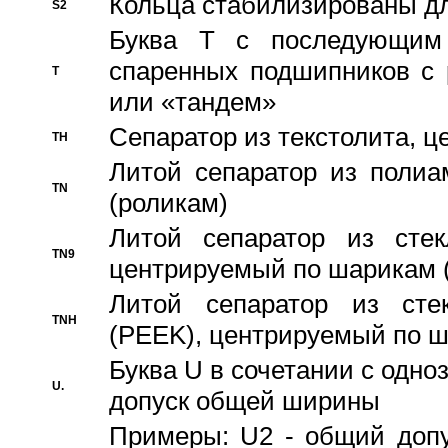
Кольца стабилизированы дл
S2
Буква T с последующим
спаренных подшипников с 
T
или «тандем»
Сепаратор из текстолита, 
TH
Литой сепаратор из полиа
TN
(роликам)
Литой сепаратор из стекл
TN9
центрируемый по шарикам 
Литой сепаратор из стек
TNH
(PEEK), центрируемый по 
Буква U в сочетании с одн
U.
допуск общей ширины
Примеры: U2 - общий допу