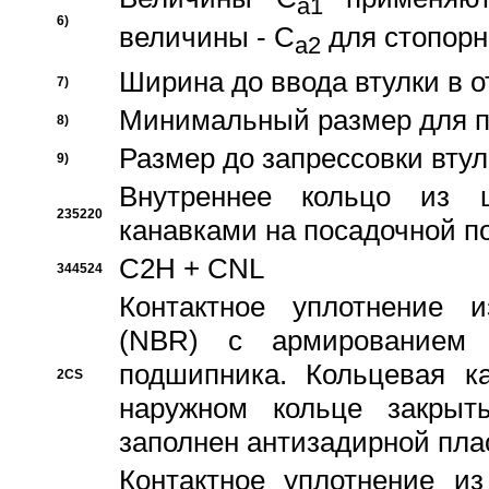
a1
6)
величины - C
для стопорн
a2
Ширина до ввода втулки в 
7)
Минимальный размер для п
8)
Размер до запрессовки втул
9)
Внутреннее кольцо из 
235220
канавками на посадочной п
C2H + CNL
344524
Контактное уплотнение и
(NBR) с армированием 
подшипника. Кольцевая к
2CS
наружном кольце закрыт
заполнен антизадирной пла
Контактное уплотнение и