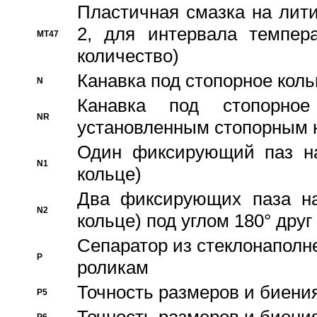
Пластичная смазка на лити
2, для интервала темпера
MT47
количество)
Канавка под стопорное кол
N
Канавка под стопорно
NR
установленным стопорным 
Один фиксирующий паз на
N1
кольце)
Два фиксирующих паза на
N2
кольце) под углом 180° друг 
Cепаратор из стеклонаполн
P
роликам
Точность размеров и биения
P5