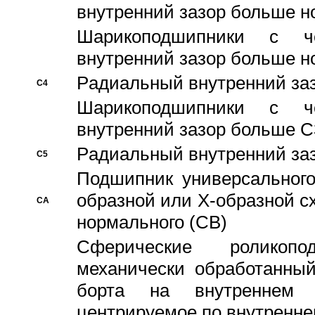
внутренний зазор больше н
Шарикоподшипники с че
внутренний зазор больше н
Pадиальный внутренний за
C4
Шарикоподшипники с че
внутренний зазор больше C
Pадиальный внутренний за
C5
Подшипник универсального
образной или Х-образной с
CA
нормального (CB)
Сферические роликопо
механически обработанный
борта на внутреннем 
центрируемое по внутренне