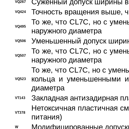
Суженный допуск ширины вн
VQ267
Точность вращения выше, 
VQ424
То же, что CL7C, но с ум
VQ495
наружного диаметра
Уменьшенный допуск ширин
VQ506
То же, что CL7C, но с ум
VQ507
наружного диаметра
То же, что CL7C, но с уме
кольца и уменьшенными и
VQ523
диаметра
Закладная антизадирная пл
VT143
Нетоксичная пластичная сма
VT378
питания)
Модифицированные допуски
W