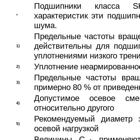
Подшипники класса S
характеристик эти подшип
*
шума.
Предельные частоты враще
действительны для подши
1)
уплотнениями низкого трени
Уплотнение неармированно
2)
Предельные частоты вращ
3)
примерно 80 % от приведен
Допустимое осевое сме
4)
относительно другого
Рекомендуемый диаметр 
5)
осевой нагрузкой
Величины C
применяют