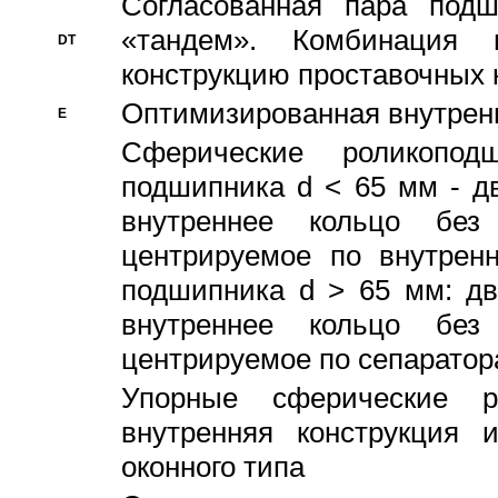
Согласованная пара под
«тандем». Комбинация
DT
конструкцию проставочных 
Оптимизированная внутрен
E
Сферические роликопод
подшипника d < 65 мм - дв
внутреннее кольцо без
центрируемое по внутренн
подшипника d > 65 мм: дв
внутреннее кольцо без
центрируемое по сепарато
Упорные сферические ро
внутренняя конструкция 
оконного типа