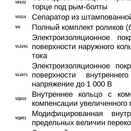
VE632
торце под рым-болты
Сепаратор из штампованной
VG114
Полный комплект роликов (
VH
Электроизоляционное по
поверхности наружного коль
VL0241
тока
Электроизоляционное пок
поверхности внутреннег
VL2071
напряжение до 1 000 В
Bнутреннее кольцо с ком
VQ015
компенсации увеличенного 
Модифицированная внут
VQ051
предельных величин переко