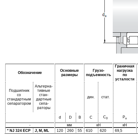
Граничная
Основные
Грузо-
нагрузка
Обозначение
размеры
подъемность
по
усталости
Альтерна-
Подшипник
тивные
со
стан-
дин.
стат.
стандартным
дартные
сепаратором
сепа-
раторы
C
P
d
D
B
C
0
u
-
мм
кН
кН
* NJ 324 ECP
J, M, ML
120
260
55
610
620
69,5