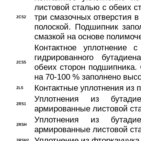
листовой сталью с обеих с
три смазочных отверстия в
2CS2
полоской. Подшипник запо
смазкой на основе полимо
Контактное уплотнение 
гидрированного бутадиен
2CS5
обеих сторон подшипника.
на 70-100 % заполнено выс
Контактные уплотнения из 
2LS
Уплотнения из бутадие
2RS1
армированные листовой ста
Уплотнения из бутадие
2RSH
армированные листовой ста
Уплотнение из фторкаучука
2RSH2