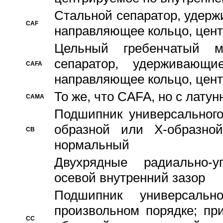
Стальной сепаратор, удерж
CAF
направляющее кольцо, цент
Цельный гребенчатый м
сепаратор, удерживающ
CAFA
направляющее кольцо, цент
То же, что CAFA, но с лату
CAMA
Подшипник универсального
образной или Х-образно
CB
нормальный
Двухрядные радиально-
осевой внутренний зазор
Подшипник универсальн
произвольном порядке; пр
CC