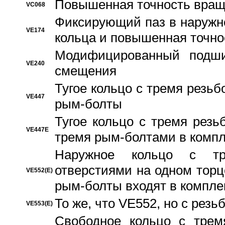
Повышенная точность вращ
VC068
Фиксирующий паз в наружн
VE174
кольца и повышенная точн
Модифицированный подши
VE240
смещения
Тугое кольцо с тремя резь
VE447
рым-болты
Тугое кольцо с тремя рез
VE447E
тремя рым-болтами в компл
Наружное кольцо с тр
отверстиями на одном торце
VE552(E)
рым-болты входят в компле
То же, что VE552, но с рез
VE553(E)
Свободное кольцо с трем