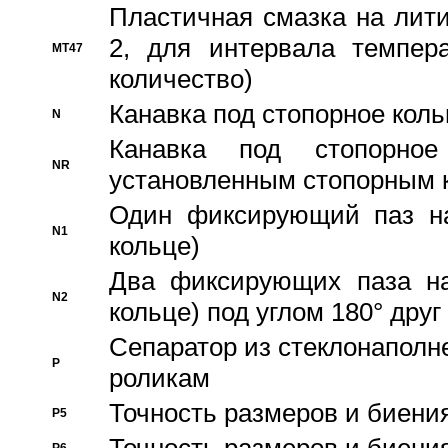
Пластичная смазка на лити
2, для интервала темпера
MT47
количество)
Канавка под стопорное кол
N
Канавка под стопорно
NR
установленным стопорным 
Один фиксирующий паз на
N1
кольце)
Два фиксирующих паза на
N2
кольце) под углом 180° друг 
Cепаратор из стеклонаполн
P
роликам
Точность размеров и биения
P5