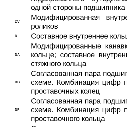
одной стороны подшипника
Модифицированная внутре
CV
роликов
Составное внутреннее кольц
D
Модифицированные канавк
кольце; составное внутре
DA
стяжного кольца
Согласованная пара подши
схеме. Комбинация цифр п
DB
проставочных колец
Согласованная пара подши
схеме. Комбинация цифр п
DF
проставочного кольца