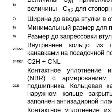
a1
6)
величины - C
для стопорн
a2
Ширина до ввода втулки в 
7)
Минимальный размер для п
8)
Размер до запрессовки втул
9)
Внутреннее кольцо из 
235220
канавками на посадочной п
C2H + CNL
344524
Контактное уплотнение и
(NBR) с армированием 
подшипника. Кольцевая к
2CS
наружном кольце закрыт
заполнен антизадирной пла
Контактное уплотнение и