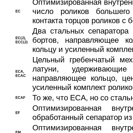
Oптимизированная внутренн
число роликов большего
EC
контакта торцов роликов с 
Два стальных сепаратора 
бортов, направляющее ко
EC(J),
ECC(J)
кольцу и усиленный компле
Цельный гребенчатый мех
латуни, удерживающи
ECA,
ECAC
направляющее кольцо, цен
усиленный комплект ролико
То же, что ECA, но со стал
ECAF
Оптимизированная внут
EF
обработанный сепаратор из
Оптимизированная внут
EM