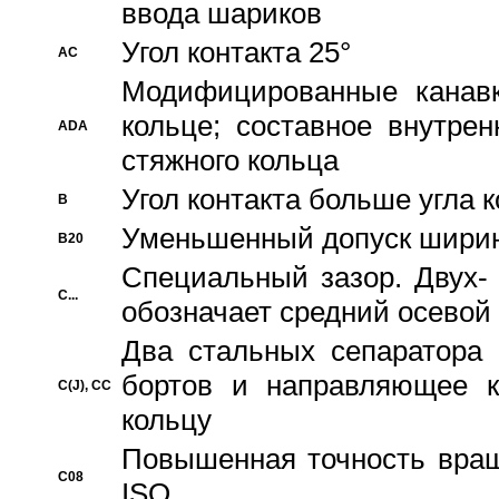
ввода шариков
Угол контакта 25°
AC
Модифицированные канавк
кольце; составное внутре
ADA
стяжного кольца
Угол контакта больше угла 
B
Уменьшенный допуск шири
B20
Специальный зазор. Двух-
C...
обозначает средний осевой
Два стальных сепаратора 
бортов и направляющее к
C(J), CC
кольцу
Повышенная точность враще
C08
ISO