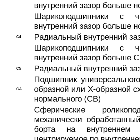
внутренний зазор больше н
Шарикоподшипники с че
внутренний зазор больше н
Pадиальный внутренний за
C4
Шарикоподшипники с че
внутренний зазор больше C
Pадиальный внутренний за
C5
Подшипник универсального
образной или Х-образной с
CA
нормального (CB)
Сферические роликопо
механически обработанный
борта на внутреннем 
центрируемое по внутренне