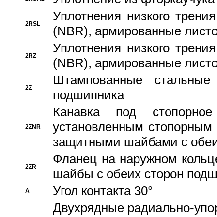
Уплотнения низкого трения
2RSL
(NBR), армированные листо
Уплотнения низкого трения
2RZ
(NBR), армированные листо
Штампованные стальные
2Z
подшипника
Канавка под стопорно
установленным стопорным
2ZNR
защитными шайбами с обеи
Фланец на наружном кольц
2ZR
шайбы с обеих сторон под
Угол контакта 30°
A
Двухрядные радиально-упо