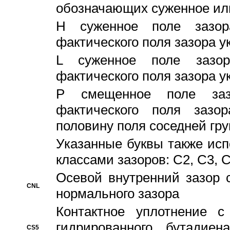
обозначающих суженное ил
H суженное поле зазора
фактического поля зазора у
L суженное поле зазор
фактического поля зазора у
P смещенное поле заз
фактического поля заз
половину поля соседней гр
Указанные буквы также ис
классами зазоров: С2, C3, 
Осевой внутренний зазор 
CNL
нормального зазора
Контактное уплотнение 
гидрированного бутадиен
CS5