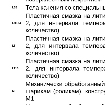
Тела качения со специаль
L5B
Пластичная смазка на лити
2, для интервала темпера
LHT23
количество)
Пластичная смазка на лити
2, для интервала темпера
LT
количество)
Пластичная смазка на лити
2, для интервала темпер
LT10
количество)
Механически обработанный 
шарикам (роликам), констр
M
M1