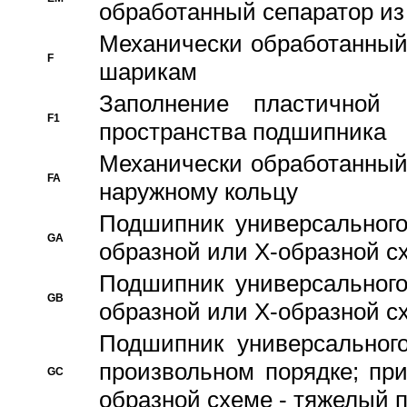
обработанный сепаратор из
Механически обработанный
F
шарикам
Заполнение пластичной
F1
пространства подшипника
Механически обработанный
FA
наружному кольцу
Подшипник универсального
GA
образной или Х-образной сх
Подшипник универсального
GB
образной или Х-образной с
Подшипник универсального
произвольном порядке; пр
GC
образной схеме - тяжелый 