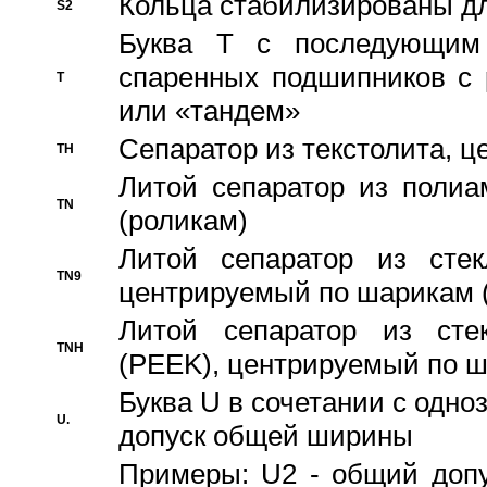
Кольца стабилизированы дл
S2
Буква T с последующим
спаренных подшипников с 
T
или «тандем»
Сепаратор из текстолита, 
TH
Литой сепаратор из полиа
TN
(роликам)
Литой сепаратор из стекл
TN9
центрируемый по шарикам 
Литой сепаратор из стек
TNH
(PEEK), центрируемый по 
Буква U в сочетании с одн
U.
допуск общей ширины
Примеры: U2 - общий допу