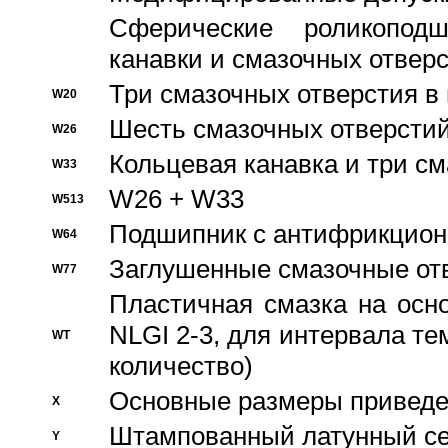
Сферические роликопод
канавки и смазочных отвер
Три смазочных отверстия в
W20
Шесть смазочных отверстий
W26
Кольцевая канавка и три с
W33
W26 + W33
W513
Подшипник с антифрикционн
W64
Заглушенные смазочные от
W77
Пластичная смазка на осн
NLGI 2-3, для интервала те
WT
количество)
Основные размеры приведен
X
Штампованный латунный се
Y