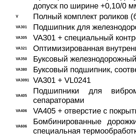
допуск по ширине +0,10/0 м
Полный комплект роликов (
V
Подшипник для железнодор
VA301
VA301 + специальный контр
VA305
Оптимизированная внутрен
VA321
Буксовый железнодорожный
VA350
Буксовый подшипник, соотв
VA380
VA301 + VL0241
VA3091
Подшипники для вибром
VA405
сепараторами
VA405 + отверстие с покры
VA406
Бомбинированные дорожк
VA606
специальная термообработ