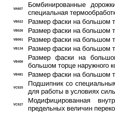
Бомбинированные дорожк
VA607
специальная термообработ
Размер фаски на большом т
VB022
Размер фаски на большом т
VB026
Размер фаски на большом т
VB061
Размер фаски на большом т
VB134
Размер фаски на большо
VB406
большом торце наружного к
Размер фаски на большом т
VB481
Подшипник со специальным
VC025
для работы в условиях сил
Модифицированная внут
VC027
предельных величин переко