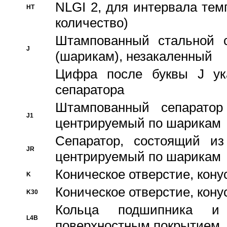
NLGI 2, для интервала темп
HT
количество)
Штампованный стальной с
J
(шарикам), незакаленный
Цифра после буквы J ука
сепаратора
Штампованный сепаратор
J1
центрируемый по шарикам
Сепаратор, состоящий из
JR
центрируемый по шарикам
Коническое отверстие, кону
K
Коническое отверстие, кону
K30
Кольца подшипника и
L4B
поверхностным покрытием