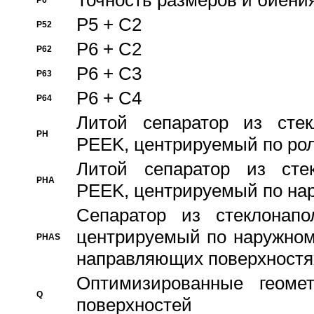
Точность размеров и биения
P6
P5 + C2
P52
P6 + C2
P62
P6 + C3
P63
P6 + C4
P64
Литой сепаратор из стек
PH
PEEK, центрируемый по ро
Литой сепаратор из стек
PHA
PEEK, центрируемый по на
Сепаратор из стеклонапо
центрируемый по наружном
PHAS
направляющих поверхностя
Оптимизированные геомет
Q
поверхностей