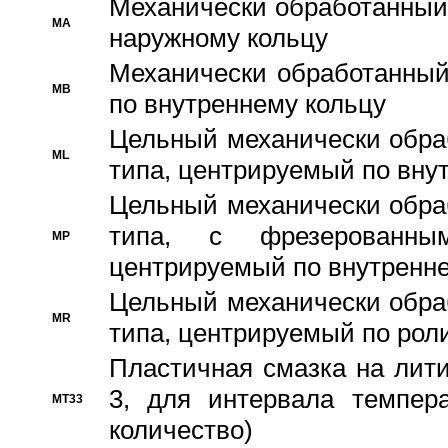
Механически обработанный
MA
наружному кольцу
Механически обработанный
MB
по внутреннему кольцу
Цельный механически обра
ML
типа, центрируемый по вну
Цельный механически обра
типа, с фрезерованны
MP
центрируемый по внутренне
Цельный механически обра
MR
типа, центрируемый по рол
Пластичная смазка на лити
3, для интервала темпера
MT33
количество)