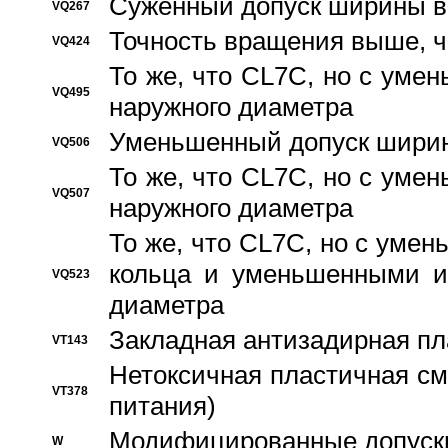
Суженный допуск ширины вн
VQ267
Точность вращения выше, 
VQ424
То же, что CL7C, но с ум
VQ495
наружного диаметра
Уменьшенный допуск ширин
VQ506
То же, что CL7C, но с ум
VQ507
наружного диаметра
То же, что CL7C, но с уме
кольца и уменьшенными и
VQ523
диаметра
Закладная антизадирная пл
VT143
Нетоксичная пластичная сма
VT378
питания)
Модифицированные допуски
W