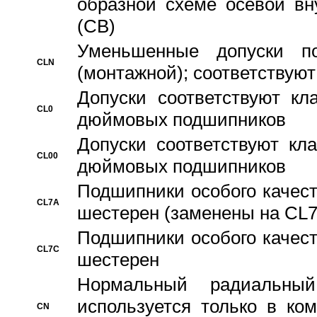
образной схеме осевой вн
(CB)
Уменьшенные допуски 
CLN
(монтажной); соответствуют
Допуски соответствуют кл
CL0
дюймовых подшипников
Допуски соответствуют кл
CL00
дюймовых подшипников
Подшипники особого качест
CL7A
шестерен (заменены на CL
Подшипники особого качест
CL7C
шестерен
Hормальный радиальный
используется только в ко
CN