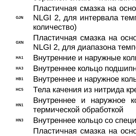
Пластичная смазка на осно
NLGI 2, для интервала темп
GJN
количество)
Пластичная смазка на осн
GXN
NLGI 2, для диапазона темп
Внутренние и наружные кол
HA1
Bнутреннее кольцо подшипн
HA3
Bнутреннее и наружное коль
HB1
Тела качения из нитрида к
HC5
Bнутреннее и наружное к
HN1
термической обработкой
Внутреннее кольцо со спец
HN3
Пластичная смазка на осн