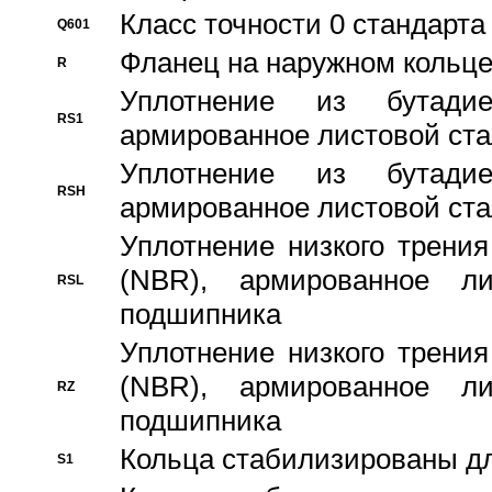
Класс точности 0 стандар
Q601
Фланец на наружном кольц
R
Уплотнение из бутадие
RS1
армированное листовой ста
Уплотнение из бутадие
RSH
армированное листовой ста
Уплотнение низкого трения
(NBR), армированное л
RSL
подшипника
Уплотнение низкого трения
(NBR), армированное л
RZ
подшипника
Кольца стабилизированы дл
S1