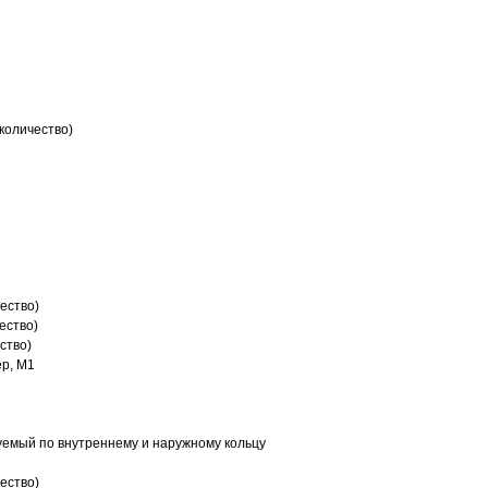
количество)
ество)
ество)
ство)
р, M1
емый по внутреннему и наружному кольцу
ество)