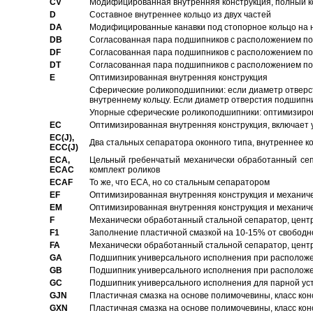
CV
Модифицированная внутренняя конструкция, полный к
D
Составное внутреннее кольцо из двух частей
DA
Модифицированные канавки под стопорное кольцо на н
DB
Согласованная пара подшипников с расположением по 
DF
Согласованная пара подшипников с расположением по 
DT
Согласованная пара подшипников с расположением по 
E
Оптимизированная внутренняя конструкция
Сферические роликоподшипники: если диаметр отверст
внутреннему кольцу. Если диаметр отверстия подшипни
Упорные сферические роликоподшипники: оптимизиров
EC
Oптимизированная внутренняя конструкция, включает 
EC(J),
Два стальных сепаратора оконного типа, внутреннее к
ECC(J)
ECA,
Цельный гребенчатый механически обработанный сеп
ECAC
комплект роликов
ECAF
То же, что ECA, но со стальным сепаратором
EF
Оптимизированная внутренняя конструкция и механич
EM
Оптимизированная внутренняя конструкция и механич
F
Механически обработанный стальной сепаратор, цен
F1
Заполнение пластичной смазкой на 10-15% от свободн
FA
Механически обработанный стальной сепаратор, цент
GA
Подшипник универсального исполнения при расположен
GB
Подшипник универсального исполнения при расположен
GC
Подшипник универсального исполнения для парной уст
GJN
Пластичная смазка на основе полимочевины, класс конс
GXN
Пластичная смазка на основе полимочевины, класс конс