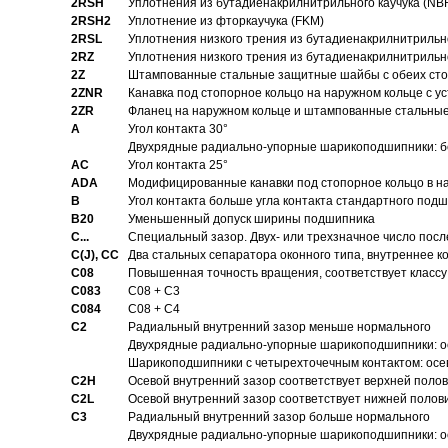
2RSH
Уплотнения из бутадиенакрилнитрильного каучука (NB
2RSH2
Уплотнение из фторкаучука (FKM)
2RSL
Уплотнения низкого трения из бутадиенакрилнитрильн
2RZ
Уплотнения низкого трения из бутадиенакрилнитрильн
2Z
Штампованные стальные защитные шайбы с обеих ст
2ZNR
Канавка под стопорное кольцо на наружном кольце с
2ZR
Фланец на наружном кольце и штампованные стальны
A
Угол контакта 30°
Двухрядные радиально-упорные шарикоподшипники: бе
AC
Угол контакта 25°
ADA
Модифицированные канавки под стопорное кольцо в на
B
Угол контакта больше угла контакта стандартного под
B20
Уменьшенный допуск ширины подшипника
C...
Специальный зазор. Двух- или трехзначное число посл
C(J), CC
Два стальных сепаратора оконного типа, внутреннее к
C08
Повышенная точность вращения, соответствует классу 
C083
C08 + C3
C084
C08 + C4
C2
Pадиальный внутренний зазор меньше нормального
Двухрядные радиально-упорные шарикоподшипники: о
Шарикоподшипники с четырехточечным контактом: осе
C2H
Осевой внутренний зазор соответствует верхней поло
C2L
Осевой внутренний зазор соответствует нижней полов
C3
Pадиальный внутренний зазор больше нормального
Двухрядные радиально-упорные шарикоподшипники: ос