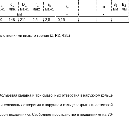
d
d
D
r
r
B
B
a
b
a
a
b
1
2
k
-
кг
r
кс.
мин.
макс.
макс.
макс.
мм
мм
мм
-
-
30
148
211
2,5
2,5
0,15
-
-
-
-
отнениями низкого трения (Z, RZ, RSL)
Кольцевая канавка и три смазочных отверстия в наружном кольце
ри смазочных отверстия в наружном кольце закрыты пластиковой
торон подшипника. Свободное пространство в подшипнике на 70-