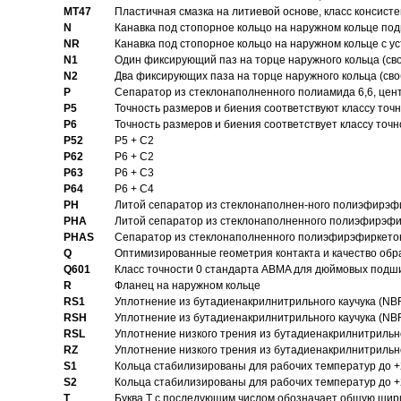
MT47
Пластичная смазка на литиевой основе, класс консисте
N
Канавка под стопорное кольцо на наружном кольце по
NR
Канавка под стопорное кольцо на наружном кольце с 
N1
Один фиксирующий паз на торце наружного кольца (св
N2
Два фиксирующих паза на торце наружного кольца (своб
P
Cепаратор из стеклонаполненного полиамида 6,6, цен
P5
Точность размеров и биения соответствуют классу точн
P6
Точность размеров и биения соответствует классу точн
P52
P5 + C2
P62
P6 + C2
P63
P6 + C3
P64
P6 + C4
PH
Литой сепаратор из стеклонаполнен-ного полиэфирэф
PHA
Литой сепаратор из стеклонаполненного полиэфирэфи
PHAS
Сепаратор из стеклонаполненного полиэфирэфиркетон
Q
Оптимизированные геометрия контакта и качество обр
Q601
Класс точности 0 стандарта ABMA для дюймовых подш
R
Фланец на наружном кольце
RS1
Уплотнение из бутадиенакрилнитрильного каучука (NB
RSH
Уплотнение из бутадиенакрилнитрильного каучука (NB
RSL
Уплотнение низкого трения из бутадиенакрилнитрильно
RZ
Уплотнение низкого трения из бутадиенакрилнитрильно
S1
Кольца стабилизированы для рабочих температур до +
S2
Кольца стабилизированы для рабочих температур до +
T
Буква T с последующим числом обозначает общую шир