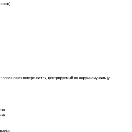
ество)
аправляющих поверхностях, центрируемый по наружному кольцу
ика
ика
андем»