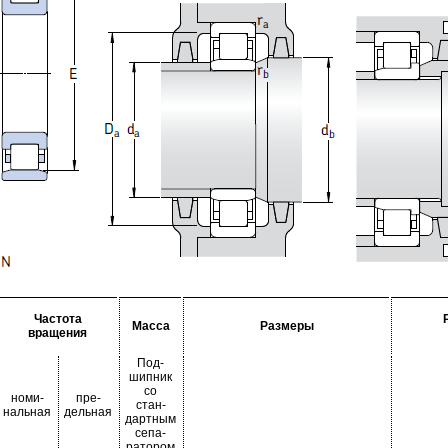
Частота
Масса
Размеры
вращения
Под-
шипник
со
номи-
пре-
стан-
нальная
дельная
дартным
сепа-
ратором