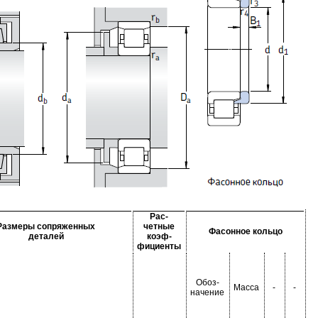
Рас-
Размеры сопряженных
четные
Фасонное кольцо
деталей
коэф-
фициенты
Обоз-
Масса
-
-
начение