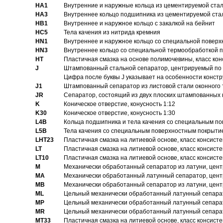
HA1
Внутренние и наружные кольца из цементируемой ста
HA3
Bнутреннее кольцо подшипника из цементируемой ста
HB1
Bнутреннее и наружное кольцо с закалкой на бейнит
HC5
Тела качения из нитрида кремния
HN1
Bнутреннее и наружное кольцо со специальной поверх
HN3
Внутреннее кольцо со специальной термообработкой 
HT
Пластичная смазка на основе полимочевины, класс конс
J
Штампованный стальной сепаратор, центрируемый по 
Цифра после буквы J указывает на особенности конст
J1
Штампованный сепаратор из листовой стали оконного
JR
Сепаратор, состоящий из двух плоских штампованных
K
Коническое отверстие, конусность 1:12
K30
Коническое отверстие, конусность 1:30
L4B
Кольца подшипника и тела качения со специальным п
L5B
Тела качения со специальным поверхностным покрыти
LHT23
Пластичная смазка на литиевой основе, класс консисте
LT
Пластичная смазка на литиевой основе, класс консисте
LT10
Пластичная смазка на литиевой основе, класс консисте
M
Механически обработанный сепаратор из латуни, цент
MA
Механически обработанный латунный сепаратор, цент
MB
Механически обработанный сепаратор из латуни, цент
ML
Цельный механически обработанный латунный сепарат
MP
Цельный механически обработанный латунный сепарат
MR
Цельный механически обработанный латунный сепарат
MT33
Пластичная смазка на литиевой основе, класс консисте