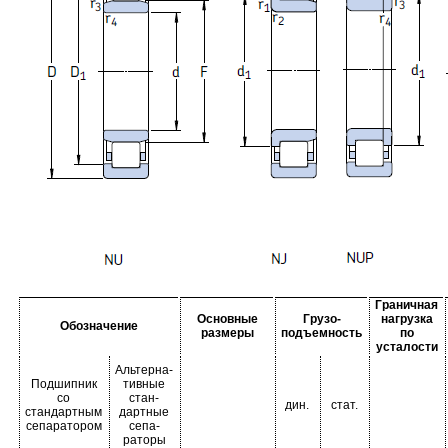
Граничная
Основные
Грузо-
нагрузка
Обозначение
размеры
подъемность
по
усталости
Альтерна-
Подшипник
тивные
со
стан-
дин.
стат.
стандартным
дартные
сепаратором
сепа-
раторы