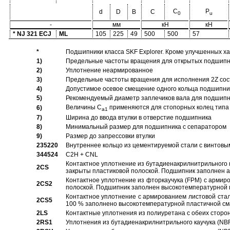
C
P
d
D
B
C
0
u
-
мм
кН
кН
* NJ 321 ECJ
ML
105
225
49
500
500
57
*
Подшипники класса SKF Explorer. Кроме улучшенных х
1)
Предельные частоты вращения для открытых подшипник
2)
Уплотнение неармированное
3)
Предельные частоты вращения для исполнения 2Z сос
4)
Допустимое осевое смещение одного кольца подшипник
5)
Рекомендуемый диаметр заплечиков вала для подшипни
Величины C
применяются для стопорных колец типа 
6)
a1
7)
Ширина до ввода втулки в отверстие подшипника
8)
Минимальный размер для подшипника с сепаратором
9)
Размер до запрессовки втулки
235220
Внутреннее кольцо из цементируемой стали с винтовы
344524
C2H + CNL
Контактное уплотнение из бутадиенакрилнитрильного к
2CS
закрыты пластиковой полоской. Подшипник заполнен 
Контактное уплотнение из фторкаучука (FPM) с армир
2CS2
полоской. Подшипник заполнен высокотемпературной 
Контактное уплотнение с армированием листовой стал
2CS5
100 % заполнено высокотемпературной пластичной см
2LS
Контактные уплотнения из полиуретана с обеих сторо
2RS1
Уплотнения из бутадиенакрилнитрильного каучука (NB