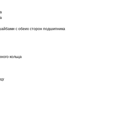
а
а
шайбами с обеих сторон подшипника
ного кольца
ьцу