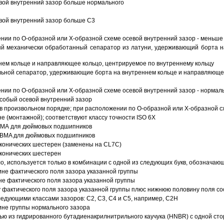
вой внутренний зазор больше нормального
вой внутренний зазор больше C3
ии по О-образной или Х-образной схеме осевой внутренний зазор - меньше
й механически обработанный сепаратор из латуни, удерживающий борта н
ем кольце и направляющее кольцо, центрируемое по внутреннему кольцу
ьной сепаратор, удерживающие борта на внутреннем кольце и направляющее
ии по О-образной или Х-образной схеме осевой внутренний зазор - нормал
собый осевой внутренний зазор
в произвольном порядке; при расположении по О-образной или Х-образной сх
 (монтажной); соответствуют классу точности ISO 6X
АВМА для дюймовых подшипников
 ABMA для дюймовых подшипников
 конических шестерен (заменены на CL7C)
 конических шестерен
о, используется только в комбинации с одной из следующих букв, обозначаю
ине фактического поля зазора указанной группы
не фактического поля зазора указанной группы
 фактического поля зазора указанной группы плюс нижнюю половину поля со
ледующими классами зазоров: С2, C3, С4 и С5, например, С2Н
ине группы нормального зазора
ью из гидрированного бутадиенакрилнитрильного каучука (HNBR) с одной ст