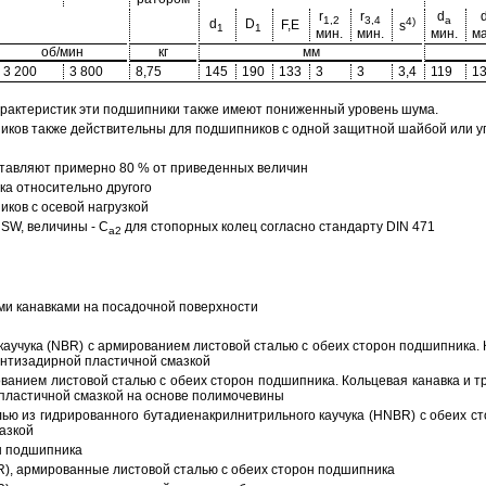
r
r
d
1,2
3,4
a
4)
d
D
F,E
s
1
1
мин.
мин.
мин.
ма
об/мин
кг
мм
3 200
3 800
8,75
145
190
133
3
3
3,4
119
1
арактеристик эти подшипники также имеют пониженный уровень шума.
ов также действительны для подшипников с одной защитной шайбой или упл
тавляют примерно 80 % от приведенных величин
а относительно другого
ков с осевой нагрузкой
SW, величины - C
для стопорных колец согласно стандарту DIN 471
a2
ми канавками на посадочной поверхности
аучука (NBR) с армированием листовой сталью с обеих сторон подшипника. 
антизадирной пластичной смазкой
ованием листовой сталью с обеих сторон подшипника. Кольцевая канавка и т
пластичной смазкой на основе полимочевины
ью из гидрированного бутадиенакрилнитрильного каучука (HNBR) с обеих с
азкой
н подшипника
R), армированные листовой сталью с обеих сторон подшипника