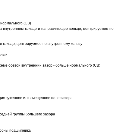
 нормального (CB)
а внутреннем кольце и направляющее кольцо, центрируемое по
 кольцо, центрируемое по внутреннему кольцу
ьный
еме осевой внутренний зазор - больше нормального (CB)
щих суженное или смещенное поле зазора:
седней группы большего зазора
ороны подшипника