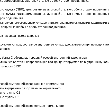
R), армированные листовой сталью с обеих сторон подшипника
ого каучука (NBR), армированные листовой сталью с обеих сторон подшипник
ого каучука (NBR), армированные листовой сталью с обеих сторон подшипник
орон подшипника
 установленным стопорным кольцом и штампованными стальными защитными 
е защитные шайбы с обеих сторон подшипника
з пазов для ввода шариков
ружном кольце; составное внутреннее кольцо удерживается при помощи стяж
шипника
е буквы С обозначает средний осевой внутренний зазор в мкм
ольцо без бортов и направляющее кольцо, центрируемое по внутреннему кол
точности 5 ISO
севой внутренний зазор меньше нормального
вой внутренний зазор меньше нормального
вине группы C2
ине группы C2
евой внутренний зазор больше нормального