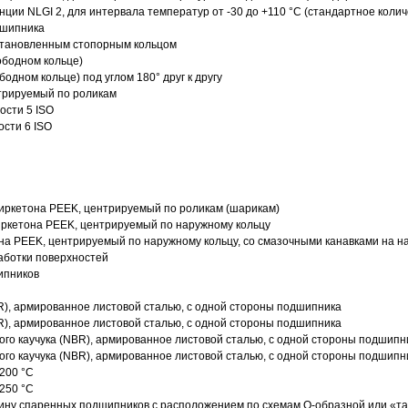
нции NLGI 2, для интервала температур от -30 до +110 °C (стандартное колич
дшипника
установленным стопорным кольцом
ободном кольце)
одном кольце) под углом 180° друг к другу
трируемый по роликам
ости 5 ISO
ости 6 ISO
иркетона PEEK, центрируемый по роликам (шарикам)
ркетона PEEK, центрируемый по наружному кольцу
а PEEK, центрируемый по наружному кольцу, со смазочными канавками на н
аботки поверхностей
ипников
R), армированное листовой сталью, с одной стороны подшипника
R), армированное листовой сталью, с одной стороны подшипника
го каучука (NBR), армированное листовой сталью, с одной стороны подшипн
го каучука (NBR), армированное листовой сталью, с одной стороны подшипн
200 °C
250 °C
ину спаренных подшипников с расположением по схемам О-образной или «т