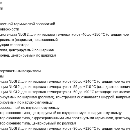
ли
ли
ностной термической обработкой
поверхности
истенции NLGI 2, для интервала температур от -40 до +150 °C (стандартное 
роликам (шарикам), незакаленный
рукции сепаратора
 типа, центрируемый по шарикам
 колец, центрируемый по шарикам
оверхностным покрытием
ем
нции NLGI 2, для интервала температур от -50 до +140 °C (стандартное колич
нции NLGI 2, для интервала температур от -55 до +110 °C (стандартное колич
нции NLGI 2, для интервала температур от -50 до +90 °C (стандартное количе
рируемый по шарикам (роликам), конструкция обозначается цифрой, наприме
рируемый по наружному кольцу
рированный по внутреннему кольцу
ор оконного типа, центрируемый по внутреннему или наружному кольцу
ор оконного типа, с фрезерованными или протянутыми карманами, центриру
ор оконного типа, центрируемый по роликам
нции NLGI 3, для интервала температур от -30 до +120 °C (стандартное колич