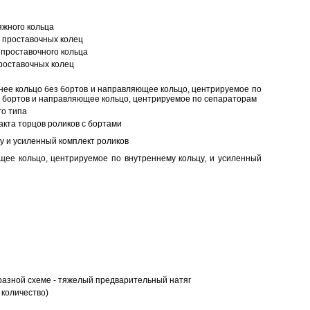
яжного кольца
 проставочных колец
проставочного кольца
роставочных колец
нее кольцо без бортов и направляющее кольцо, центрируемое по
ез бортов и направляющее кольцо, центрируемое по сепараторам
о типа
кта торцов роликов с бортами
у и усиленный комплект роликов
ее кольцо, центрируемое по внутреннему кольцу, и усиленный
разной схеме - тяжелый предварительный натяг
 количество)