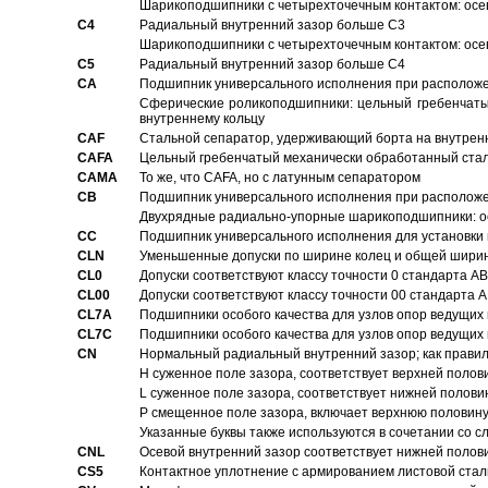
Шарикоподшипники с четырехточечным контактом: осе
C4
Pадиальный внутренний зазор больше C3
Шарикоподшипники с четырехточечным контактом: осе
C5
Pадиальный внутренний зазор больше C4
CA
Подшипник универсального исполнения при расположен
Сферические роликоподшипники: цельный гребенчаты
внутреннему кольцу
CAF
Стальной сепаратор, удерживающий борта на внутренн
CAFA
Цельный гребенчатый механически обработанный стал
CAMA
То же, что CAFA, но с латунным сепаратором
CB
Подшипник универсального исполнения при расположен
Двухрядные радиально-упорные шарикоподшипники: о
CC
Подшипник универсального исполнения для установки 
CLN
Уменьшенные допуски по ширине колец и общей ширине
CL0
Допуски соответствуют классу точности 0 стандарта 
CL00
Допуски соответствуют классу точности 00 стандарта
CL7A
Подшипники особого качества для узлов опор ведущих
CL7C
Подшипники особого качества для узлов опор ведущих
CN
Hормальный радиальный внутренний зазор; как правил
H суженное поле зазора, соответствует верхней полов
L суженное поле зазора, соответствует нижней полови
P смещенное поле зазора, включает верхнюю половину
Указанные буквы также используются в сочетании со с
CNL
Осевой внутренний зазор соответствует нижней полов
CS5
Контактное уплотнение с армированием листовой стал