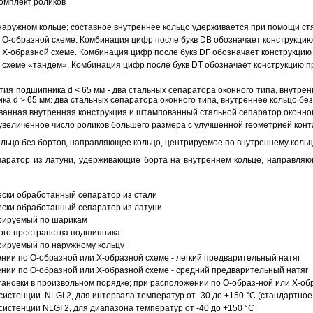
омплект роликов
аружном кольце; составное внутреннее кольцо удерживается при помощи ст
О-образной схеме. Комбинация цифр после букв DB обозначает конструкцию
Х-образной схеме. Комбинация цифр после букв DF обозначает конструкцию 
схеме «тандем». Комбинация цифр после букв DT обозначает конструкцию п
ия подшипника d < 65 мм - два стальных сепаратора оконного типа, внутрен
ка d > 65 мм: два стальных сепаратора оконного типа, внутреннее кольцо б
анная внутренняя конструкция и штампованный стальной сепаратор оконног
увеличенное число роликов большего размера с улучшенной геометрией конта
ольцо без бортов, направляющее кольцо, центрируемое по внутреннему кольц
аратор из латуни, удерживающие борта на внутреннем кольце, направляющ
ески обработанный сепаратор из стали
ески обработанный сепаратор из латуни
трируемый по шарикам
ого пространства подшипника
рируемый по наружному кольцу
ии по О-образной или Х-образной схеме - легкий предварительный натяг
ии по О-образной или Х-образной схеме - средний предварительный натяг
ановки в произвольном порядке; при расположении по О-образ-ной или Х-об
истенции. NLGI 2, для интервала температур от -30 до +150 °C (стандартное
истенции NLGI 2, для диапазона температур от -40 до +150 °C