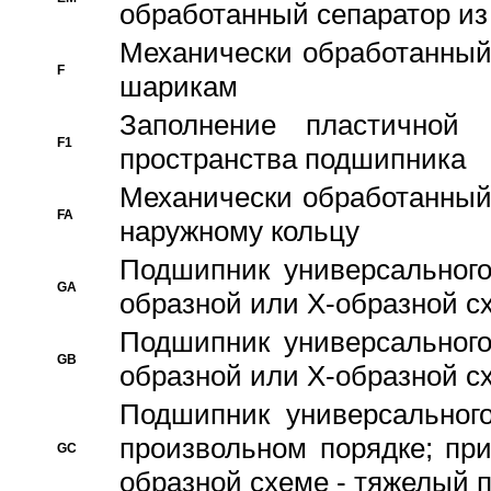
обработанный сепаратор из
Механически обработанный
F
шарикам
Заполнение пластичной
F1
пространства подшипника
Механически обработанный
FA
наружному кольцу
Подшипник универсального
GA
образной или Х-образной сх
Подшипник универсального
GB
образной или Х-образной с
Подшипник универсального
произвольном порядке; пр
GC
образной схеме - тяжелый 