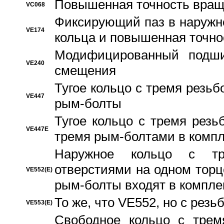
Повышенная точность вращ
VC068
Фиксирующий паз в наружн
VE174
кольца и повышенная точн
Модифицированный подши
VE240
смещения
Тугое кольцо с тремя резь
VE447
рым-болты
Тугое кольцо с тремя рез
VE447E
тремя рым-болтами в компл
Наружное кольцо с тр
отверстиями на одном торце
VE552(E)
рым-болты входят в компле
То же, что VE552, но с рез
VE553(E)
Свободное кольцо с трем