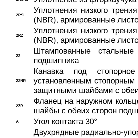
Уплотнения низкого трения
2RSL
(NBR), армированные листо
Уплотнения низкого трения
2RZ
(NBR), армированные листо
Штампованные стальные
2Z
подшипника
Канавка под стопорно
установленным стопорным
2ZNR
защитными шайбами с обеи
Фланец на наружном кольц
2ZR
шайбы с обеих сторон под
Угол контакта 30°
A
Двухрядные радиально-упо