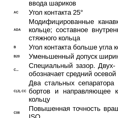
ввода шариков
Угол контакта 25°
AC
Модифицированные канавк
кольце; составное внутре
ADA
стяжного кольца
Угол контакта больше угла 
B
Уменьшенный допуск шири
B20
Специальный зазор. Двух-
C...
обозначает средний осевой
Два стальных сепаратора 
бортов и направляющее к
C(J), CC
кольцу
Повышенная точность враще
C08
ISO