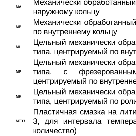
Механически обработанный
MA
наружному кольцу
Механически обработанный
MB
по внутреннему кольцу
Цельный механически обра
ML
типа, центрируемый по вну
Цельный механически обра
типа, с фрезерованны
MP
центрируемый по внутренне
Цельный механически обра
MR
типа, центрируемый по рол
Пластичная смазка на лити
3, для интервала темпера
MT33
количество)