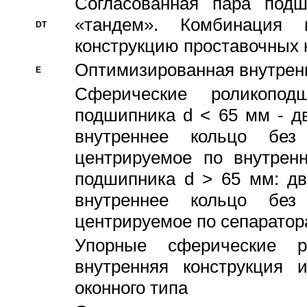
Согласованная пара под
«тандем». Комбинация
DT
конструкцию проставочных 
Оптимизированная внутрен
E
Сферические роликопод
подшипника d < 65 мм - дв
внутреннее кольцо без
центрируемое по внутренн
подшипника d > 65 мм: дв
внутреннее кольцо без
центрируемое по сепарато
Упорные сферические ро
внутренняя конструкция 
оконного типа