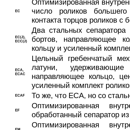
Oптимизированная внутренн
число роликов большего
EC
контакта торцов роликов с 
Два стальных сепаратора 
бортов, направляющее ко
EC(J),
ECC(J)
кольцу и усиленный компле
Цельный гребенчатый мех
латуни, удерживающи
ECA,
ECAC
направляющее кольцо, цен
усиленный комплект ролико
То же, что ECA, но со стал
ECAF
Оптимизированная внут
EF
обработанный сепаратор из
Оптимизированная внут
EM