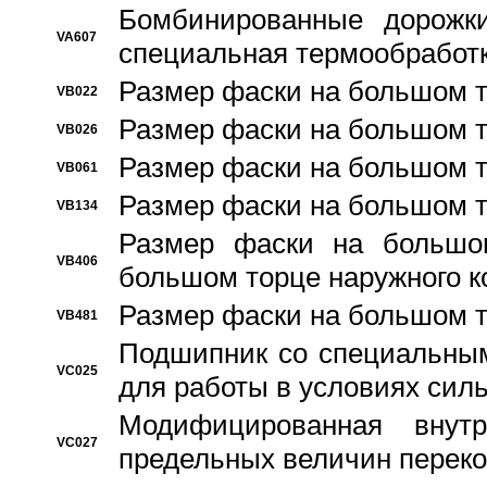
Бомбинированные дорожк
VA607
специальная термообработ
Размер фаски на большом т
VB022
Размер фаски на большом т
VB026
Размер фаски на большом т
VB061
Размер фаски на большом т
VB134
Размер фаски на большо
VB406
большом торце наружного к
Размер фаски на большом т
VB481
Подшипник со специальным
VC025
для работы в условиях сил
Модифицированная внут
VC027
предельных величин переко