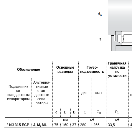
Граничная
Основные
Грузо-
нагрузка
Обозначение
размеры
подъемность
по
усталости
Альтерна-
Подшипник
тивные
со
стан-
дин.
стат.
стандартным
дартные
сепаратором
сепа-
раторы
C
P
d
D
B
C
0
u
-
мм
кН
кН
* NJ 315 ECP
J, M, ML
75
160
37
280
265
33,5