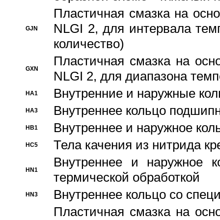
Пластичная смазка на осно
NLGI 2, для интервала темп
GJN
количество)
Пластичная смазка на осн
GXN
NLGI 2, для диапазона темп
Внутренние и наружные кол
HA1
Bнутреннее кольцо подшипн
HA3
Bнутреннее и наружное коль
HB1
Тела качения из нитрида к
HC5
Bнутреннее и наружное к
HN1
термической обработкой
Внутреннее кольцо со спец
HN3
Пластичная смазка на осн