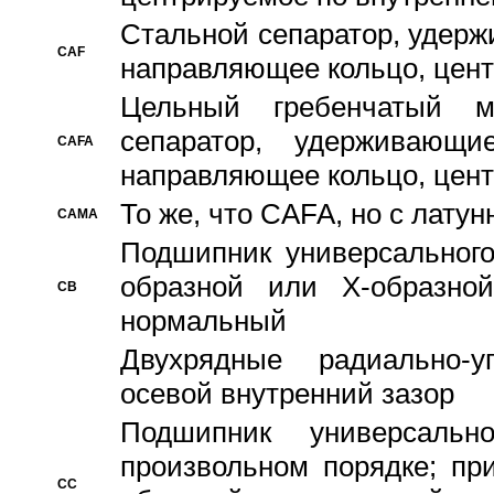
Стальной сепаратор, удерж
CAF
направляющее кольцо, цент
Цельный гребенчатый м
сепаратор, удерживающ
CAFA
направляющее кольцо, цент
То же, что CAFA, но с лату
CAMA
Подшипник универсального
образной или Х-образно
CB
нормальный
Двухрядные радиально-
осевой внутренний зазор
Подшипник универсальн
произвольном порядке; пр
CC