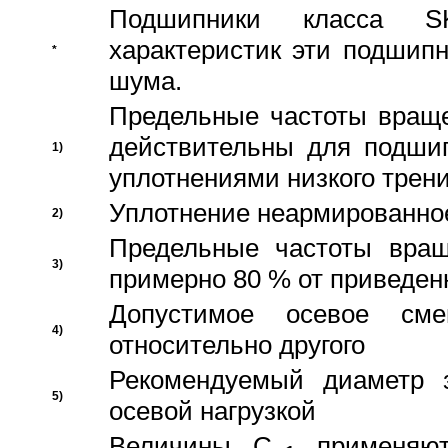
Подшипники класса S
характеристик эти подшип
*
шума.
Предельные частоты враще
действительны для подши
1)
уплотнениями низкого трени
Уплотнение неармированно
2)
Предельные частоты вращ
3)
примерно 80 % от приведен
Допустимое осевое сме
4)
относительно другого
Рекомендуемый диаметр 
5)
осевой нагрузкой
Величины C
применяют