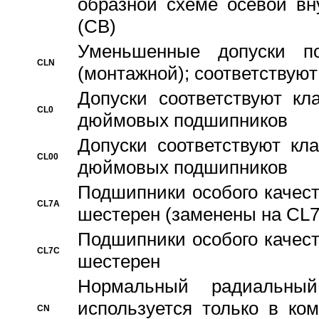
образной схеме осевой вн
(CB)
Уменьшенные допуски 
CLN
(монтажной); соответствуют
Допуски соответствуют кл
CL0
дюймовых подшипников
Допуски соответствуют кл
CL00
дюймовых подшипников
Подшипники особого качест
CL7A
шестерен (заменены на CL
Подшипники особого качест
CL7C
шестерен
Hормальный радиальный
используется только в ко
CN