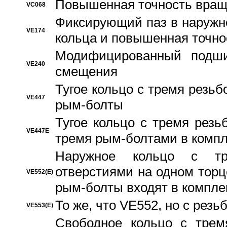
Повышенная точность вращ
VC068
Фиксирующий паз в наружн
VE174
кольца и повышенная точн
Модифицированный подши
VE240
смещения
Тугое кольцо с тремя резь
VE447
рым-болты
Тугое кольцо с тремя рез
VE447E
тремя рым-болтами в компл
Наружное кольцо с тр
отверстиями на одном торце
VE552(E)
рым-болты входят в компле
То же, что VE552, но с рез
VE553(E)
Свободное кольцо с трем