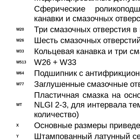
Сферические роликопод
канавки и смазочных отвер
Три смазочных отверстия в
W20
Шесть смазочных отверстий
W26
Кольцевая канавка и три с
W33
W26 + W33
W513
Подшипник с антифрикционн
W64
Заглушенные смазочные от
W77
Пластичная смазка на осн
NLGI 2-3, для интервала те
WT
количество)
Основные размеры приведен
X
Штампованный латунный се
Y