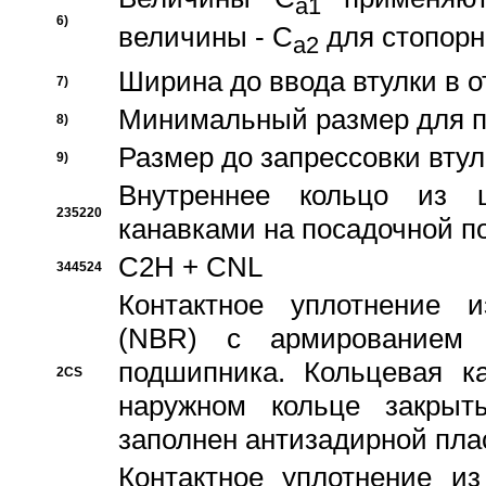
a1
6)
величины - C
для стопорн
a2
Ширина до ввода втулки в 
7)
Минимальный размер для п
8)
Размер до запрессовки втул
9)
Внутреннее кольцо из 
235220
канавками на посадочной п
C2H + CNL
344524
Контактное уплотнение и
(NBR) с армированием 
подшипника. Кольцевая к
2CS
наружном кольце закрыт
заполнен антизадирной пла
Контактное уплотнение и