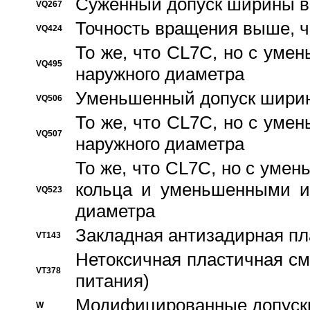
Суженный допуск ширины вн
VQ267
Точность вращения выше, 
VQ424
То же, что CL7C, но с ум
VQ495
наружного диаметра
Уменьшенный допуск ширин
VQ506
То же, что CL7C, но с ум
VQ507
наружного диаметра
То же, что CL7C, но с уме
кольца и уменьшенными и
VQ523
диаметра
Закладная антизадирная пл
VT143
Нетоксичная пластичная сма
VT378
питания)
Модифицированные допуски
W