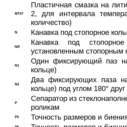
Пластичная смазка на лити
2, для интервала темпера
MT47
количество)
Канавка под стопорное кол
N
Канавка под стопорно
NR
установленным стопорным 
Один фиксирующий паз на
N1
кольце)
Два фиксирующих паза на
N2
кольце) под углом 180° друг 
Cепаратор из стеклонаполн
P
роликам
Точность размеров и биения
P5