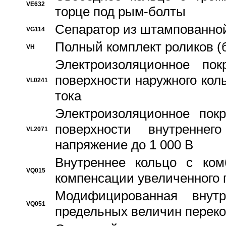
VE632
торце под рым-болты
Сепаратор из штампованной
VG114
Полный комплект роликов (
VH
Электроизоляционное по
поверхности наружного коль
VL0241
тока
Электроизоляционное пок
поверхности внутреннег
VL2071
напряжение до 1 000 В
Bнутреннее кольцо с ком
VQ015
компенсации увеличенного 
Модифицированная внут
VQ051
предельных величин переко