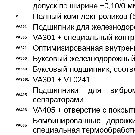
допуск по ширине +0,10/0 м
Полный комплект роликов (
V
Подшипник для железнодор
VA301
VA301 + специальный контр
VA305
Оптимизированная внутрен
VA321
Буксовый железнодорожный
VA350
Буксовый подшипник, соотв
VA380
VA301 + VL0241
VA3091
Подшипники для вибром
VA405
сепараторами
VA405 + отверстие с покры
VA406
Бомбинированные дорожк
VA606
специальная термообработ