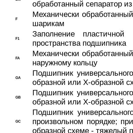
обработанный сепаратор из
Механически обработанный
F
шарикам
Заполнение пластичной
F1
пространства подшипника
Механически обработанный
FA
наружному кольцу
Подшипник универсального
GA
образной или Х-образной сх
Подшипник универсального
GB
образной или Х-образной с
Подшипник универсального
произвольном порядке; пр
GC
образной схеме - тяжелый 