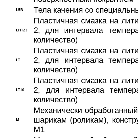
Тела качения со специаль
L5B
Пластичная смазка на лити
2, для интервала темпера
LHT23
количество)
Пластичная смазка на лити
2, для интервала темпера
LT
количество)
Пластичная смазка на лити
2, для интервала темпер
LT10
количество)
Механически обработанный 
шарикам (роликам), констр
M
M1