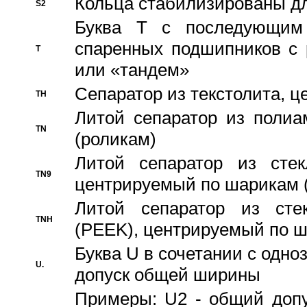
Кольца стабилизированы дл
S2
Буква T с последующим
спаренных подшипников с 
T
или «тандем»
Сепаратор из текстолита, 
TH
Литой сепаратор из полиа
TN
(роликам)
Литой сепаратор из стекл
TN9
центрируемый по шарикам 
Литой сепаратор из стек
TNH
(PEEK), центрируемый по 
Буква U в сочетании с одн
U.
допуск общей ширины
Примеры: U2 - общий допу