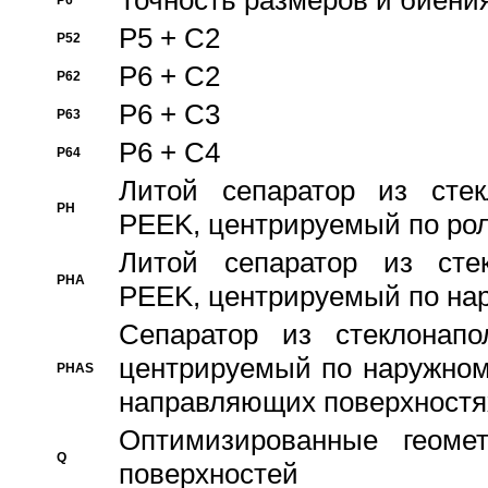
Точность размеров и биения
P6
P5 + C2
P52
P6 + C2
P62
P6 + C3
P63
P6 + C4
P64
Литой сепаратор из стек
PH
PEEK, центрируемый по ро
Литой сепаратор из стек
PHA
PEEK, центрируемый по на
Сепаратор из стеклонапо
центрируемый по наружном
PHAS
направляющих поверхностя
Оптимизированные геомет
Q
поверхностей