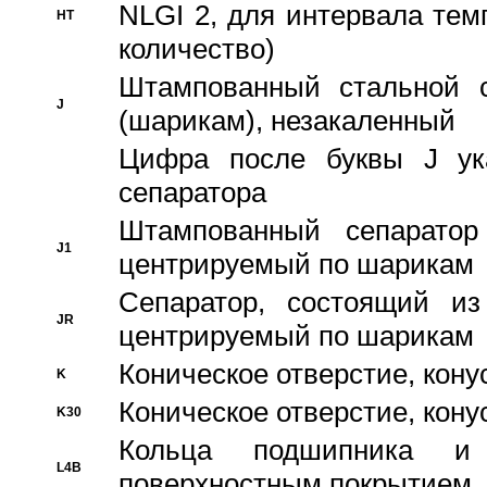
NLGI 2, для интервала темп
HT
количество)
Штампованный стальной с
J
(шарикам), незакаленный
Цифра после буквы J ука
сепаратора
Штампованный сепаратор
J1
центрируемый по шарикам
Сепаратор, состоящий из
JR
центрируемый по шарикам
Коническое отверстие, кону
K
Коническое отверстие, кону
K30
Кольца подшипника и
L4B
поверхностным покрытием