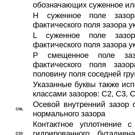
обозначающих суженное ил
H суженное поле зазора
фактического поля зазора у
L суженное поле зазор
фактического поля зазора у
P смещенное поле заз
фактического поля заз
половину поля соседней гр
Указанные буквы также ис
классами зазоров: С2, C3, 
Осевой внутренний зазор 
CNL
нормального зазора
Контактное уплотнение 
гидрированного бутадиен
CS5