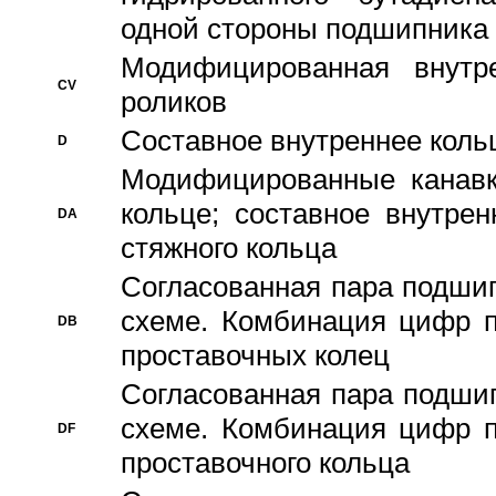
одной стороны подшипника
Модифицированная внутре
CV
роликов
Составное внутреннее кольц
D
Модифицированные канавк
кольце; составное внутре
DA
стяжного кольца
Согласованная пара подши
схеме. Комбинация цифр п
DB
проставочных колец
Согласованная пара подши
схеме. Комбинация цифр п
DF
проставочного кольца