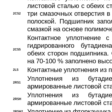
листовой сталью с обеих с
три смазочных отверстия в
2CS2
полоской. Подшипник запо
смазкой на основе полимо
Контактное уплотнение 
гидрированного бутадиен
2CS5
обеих сторон подшипника.
на 70-100 % заполнено выс
Контактные уплотнения из 
2LS
Уплотнения из бутадие
2RS1
армированные листовой ста
Уплотнения из бутадие
2RSH
армированные листовой ста
Уплотнение из фторкаучука
2RSH2