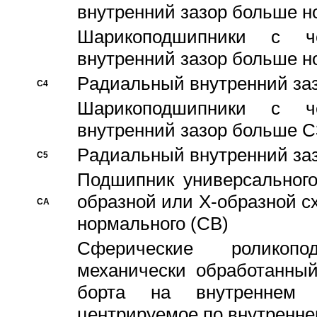
внутренний зазор больше н
Шарикоподшипники с че
внутренний зазор больше н
Pадиальный внутренний за
C4
Шарикоподшипники с че
внутренний зазор больше C
Pадиальный внутренний за
C5
Подшипник универсального
образной или Х-образной с
CA
нормального (CB)
Сферические роликопо
механически обработанный
борта на внутреннем 
центрируемое по внутренне