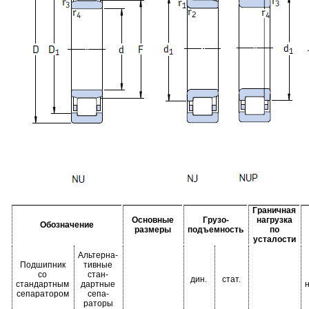
Граничная
Основные
Грузо-
нагрузка
Обозначение
размеры
подъемность
по
усталости
Альтерна-
Подшипник
тивные
со
стан-
дин.
стат.
стандартным
дартные
сепаратором
сепа-
раторы