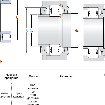
Частота
Масса
Размеры
вращения
Под-
шипник
со
номи-
пре-
стан-
нальная
дельная
дартным
сепа-
ратором