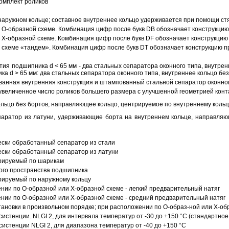
омплект роликов
аружном кольце; составное внутреннее кольцо удерживается при помощи ст
О-образной схеме. Комбинация цифр после букв DB обозначает конструкцию
Х-образной схеме. Комбинация цифр после букв DF обозначает конструкцию 
схеме «тандем». Комбинация цифр после букв DT обозначает конструкцию п
ия подшипника d < 65 мм - два стальных сепаратора оконного типа, внутрен
ка d > 65 мм: два стальных сепаратора оконного типа, внутреннее кольцо б
анная внутренняя конструкция и штампованный стальной сепаратор оконног
увеличенное число роликов большего размера с улучшенной геометрией конта
ольцо без бортов, направляющее кольцо, центрируемое по внутреннему кольц
аратор из латуни, удерживающие борта на внутреннем кольце, направляющ
ески обработанный сепаратор из стали
ески обработанный сепаратор из латуни
трируемый по шарикам
ого пространства подшипника
рируемый по наружному кольцу
ии по О-образной или Х-образной схеме - легкий предварительный натяг
ии по О-образной или Х-образной схеме - средний предварительный натяг
ановки в произвольном порядке; при расположении по О-образ-ной или Х-об
истенции. NLGI 2, для интервала температур от -30 до +150 °C (стандартное
истенции NLGI 2, для диапазона температур от -40 до +150 °C