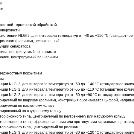
ли
ли
ностной термической обработкой
поверхности
истенции NLGI 2, для интервала температур от -40 до +150 °C (стандартное 
роликам (шарикам), незакаленный
рукции сепаратора
 типа, центрируемый по шарикам
 колец, центрируемый по шарикам
оверхностным покрытием
ем
нции NLGI 2, для интервала температур от -50 до +140 °C (стандартное колич
нции NLGI 2, для интервала температур от -55 до +110 °C (стандартное колич
нции NLGI 2, для интервала температур от -50 до +90 °C (стандартное количе
рируемый по шарикам (роликам), конструкция обозначается цифрой, наприме
рируемый по наружному кольцу
рированный по внутреннему кольцу
ор оконного типа, центрируемый по внутреннему или наружному кольцу
ор оконного типа, с фрезерованными или протянутыми карманами, центриру
ор оконного типа, центрируемый по роликам
нции NLGI 3, для интервала температур от -30 до +120 °C (стандартное колич