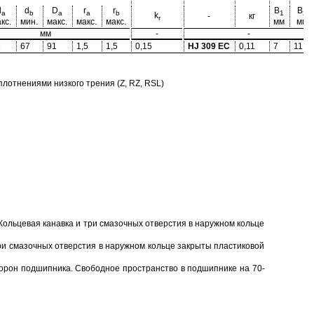
d
d
D
r
r
B
B
a
b
a
a
b
1
2
k
-
кг
r
кс.
мин.
макс.
макс.
макс.
мм
мм
мм
-
-
6
67
91
1,5
1,5
0,15
HJ 309 EC
0,11
7
11,5
отнениями низкого трения (Z, RZ, RSL)
Кольцевая канавка и три смазочных отверстия в наружном кольце
ри смазочных отверстия в наружном кольце закрыты пластиковой
торон подшипника. Свободное пространство в подшипнике на 70-