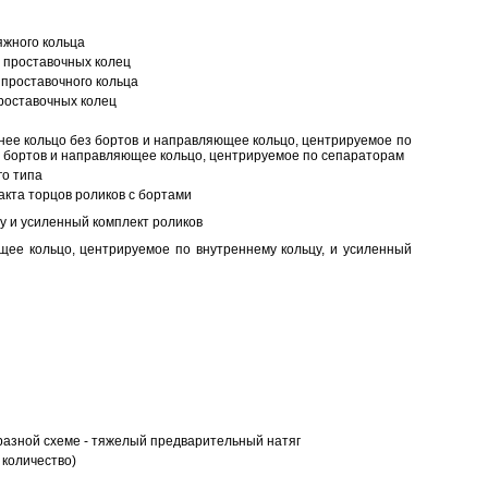
яжного кольца
 проставочных колец
проставочного кольца
роставочных колец
нее кольцо без бортов и направляющее кольцо, центрируемое по
ез бортов и направляющее кольцо, центрируемое по сепараторам
о типа
кта торцов роликов с бортами
у и усиленный комплект роликов
ее кольцо, центрируемое по внутреннему кольцу, и усиленный
разной схеме - тяжелый предварительный натяг
 количество)