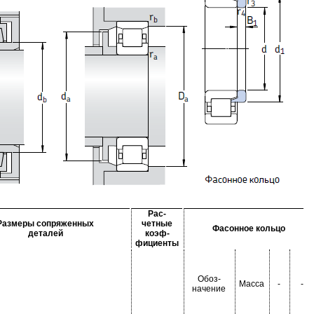
Рас-
Размеры сопряженных
четные
Фасонное кольцо
деталей
коэф-
фициенты
Обоз-
Масса
-
-
начение