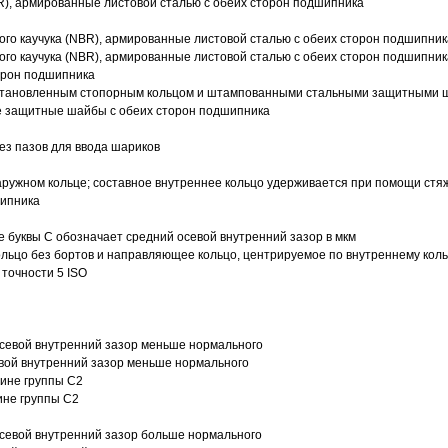
R), армированные листовой сталью с обеих сторон подшипника
ого каучука (NBR), армированные листовой сталью с обеих сторон подшипник
ого каучука (NBR), армированные листовой сталью с обеих сторон подшипник
орон подшипника
 установленным стопорным кольцом и штампованными стальными защитными 
е защитные шайбы с обеих сторон подшипника
з пазов для ввода шариков
ружном кольце; составное внутреннее кольцо удерживается при помощи стяж
шипника
е буквы С обозначает средний осевой внутренний зазор в мкм
ольцо без бортов и направляющее кольцо, центрируемое по внутреннему кол
точности 5 ISO
севой внутренний зазор меньше нормального
вой внутренний зазор меньше нормального
вине группы C2
ине группы C2
евой внутренний зазор больше нормального