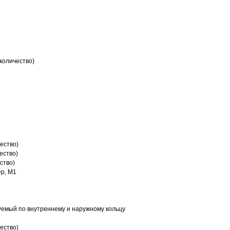
количество)
ество)
ество)
ство)
р, M1
емый по внутреннему и наружному кольцу
ество)