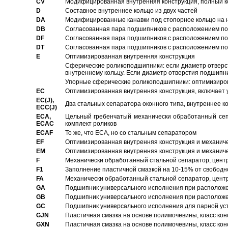
CV
Модифицированная внутренняя конструкция, полный к
D
Составное внутреннее кольцо из двух частей
DA
Модифицированные канавки под стопорное кольцо на н
DB
Согласованная пара подшипников с расположением по 
DF
Согласованная пара подшипников с расположением по 
DT
Согласованная пара подшипников с расположением по 
E
Оптимизированная внутренняя конструкция
Сферические роликоподшипники: если диаметр отверст
внутреннему кольцу. Если диаметр отверстия подшипни
Упорные сферические роликоподшипники: оптимизиров
EC
Oптимизированная внутренняя конструкция, включает 
EC(J),
Два стальных сепаратора оконного типа, внутреннее к
ECC(J)
ECA,
Цельный гребенчатый механически обработанный сеп
ECAC
комплект роликов
ECAF
То же, что ECA, но со стальным сепаратором
EF
Оптимизированная внутренняя конструкция и механич
EM
Оптимизированная внутренняя конструкция и механич
F
Механически обработанный стальной сепаратор, цен
F1
Заполнение пластичной смазкой на 10-15% от свободн
FA
Механически обработанный стальной сепаратор, цент
GA
Подшипник универсального исполнения при расположен
GB
Подшипник универсального исполнения при расположен
GC
Подшипник универсального исполнения для парной уст
GJN
Пластичная смазка на основе полимочевины, класс конс
GXN
Пластичная смазка на основе полимочевины, класс конс