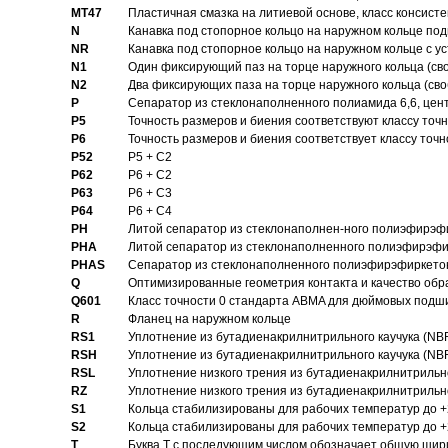
MT47
Пластичная смазка на литиевой основе, класс консисте
N
Канавка под стопорное кольцо на наружном кольце по
NR
Канавка под стопорное кольцо на наружном кольце с 
N1
Один фиксирующий паз на торце наружного кольца (св
N2
Два фиксирующих паза на торце наружного кольца (своб
P
Cепаратор из стеклонаполненного полиамида 6,6, цен
P5
Точность размеров и биения соответствуют классу точн
P6
Точность размеров и биения соответствует классу точн
P52
P5 + C2
P62
P6 + C2
P63
P6 + C3
P64
P6 + C4
PH
Литой сепаратор из стеклонаполнен-ного полиэфирэф
PHA
Литой сепаратор из стеклонаполненного полиэфирэфи
PHAS
Сепаратор из стеклонаполненного полиэфирэфиркетон
Q
Оптимизированные геометрия контакта и качество обр
Q601
Класс точности 0 стандарта ABMA для дюймовых подш
R
Фланец на наружном кольце
RS1
Уплотнение из бутадиенакрилнитрильного каучука (NB
RSH
Уплотнение из бутадиенакрилнитрильного каучука (NB
RSL
Уплотнение низкого трения из бутадиенакрилнитрильно
RZ
Уплотнение низкого трения из бутадиенакрилнитрильно
S1
Кольца стабилизированы для рабочих температур до +
S2
Кольца стабилизированы для рабочих температур до +
T
Буква T с последующим числом обозначает общую шир