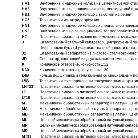
HA1
Внутренние и наружные кольца из цементируемой ста
HA3
Bнутреннее кольцо подшипника из цементируемой ста
HB1
Bнутреннее и наружное кольцо с закалкой на бейнит
HC5
Тела качения из нитрида кремния
HN1
Bнутреннее и наружное кольцо со специальной поверх
HN3
Внутреннее кольцо со специальной термообработкой 
HT
Пластичная смазка на основе полимочевины, класс конс
J
Штампованный стальной сепаратор, центрируемый по 
Цифра после буквы J указывает на особенности конст
J1
Штампованный сепаратор из листовой стали оконного
JR
Сепаратор, состоящий из двух плоских штампованных
K
Коническое отверстие, конусность 1:12
K30
Коническое отверстие, конусность 1:30
L4B
Кольца подшипника и тела качения со специальным п
L5B
Тела качения со специальным поверхностным покрыти
LHT23
Пластичная смазка на литиевой основе, класс консисте
LT
Пластичная смазка на литиевой основе, класс консисте
LT10
Пластичная смазка на литиевой основе, класс консисте
M
Механически обработанный сепаратор из латуни, цент
MA
Механически обработанный латунный сепаратор, цент
MB
Механически обработанный сепаратор из латуни, цент
ML
Цельный механически обработанный латунный сепарат
MP
Цельный механически обработанный латунный сепарат
MR
Цельный механически обработанный латунный сепарат
MT33
Пластичная смазка на литиевой основе, класс консисте