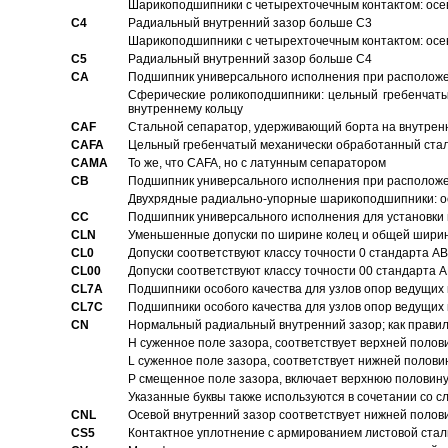
Шарикоподшипники с четырехточечным контактом: осе
C4
Pадиальный внутренний зазор больше C3
Шарикоподшипники с четырехточечным контактом: осе
C5
Pадиальный внутренний зазор больше C4
CA
Подшипник универсального исполнения при расположен
Сферические роликоподшипники: цельный гребенчаты
внутреннему кольцу
CAF
Стальной сепаратор, удерживающий борта на внутренн
CAFA
Цельный гребенчатый механически обработанный стал
CAMA
То же, что CAFA, но с латунным сепаратором
CB
Подшипник универсального исполнения при расположен
Двухрядные радиально-упорные шарикоподшипники: о
CC
Подшипник универсального исполнения для установки 
CLN
Уменьшенные допуски по ширине колец и общей ширине
CL0
Допуски соответствуют классу точности 0 стандарта 
CL00
Допуски соответствуют классу точности 00 стандарта
CL7A
Подшипники особого качества для узлов опор ведущих
CL7C
Подшипники особого качества для узлов опор ведущих
CN
Hормальный радиальный внутренний зазор; как правил
H суженное поле зазора, соответствует верхней полов
L суженное поле зазора, соответствует нижней полови
P смещенное поле зазора, включает верхнюю половину
Указанные буквы также используются в сочетании со с
CNL
Осевой внутренний зазор соответствует нижней полов
CS5
Контактное уплотнение с армированием листовой стал