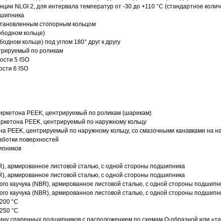
нции NLGI 2, для интервала температур от -30 до +110 °C (стандартное колич
дшипника
установленным стопорным кольцом
ободном кольце)
одном кольце) под углом 180° друг к другу
трируемый по роликам
ости 5 ISO
ости 6 ISO
иркетона PEEK, центрируемый по роликам (шарикам)
ркетона PEEK, центрируемый по наружному кольцу
а PEEK, центрируемый по наружному кольцу, со смазочными канавками на н
аботки поверхностей
ипников
R), армированное листовой сталью, с одной стороны подшипника
R), армированное листовой сталью, с одной стороны подшипника
го каучука (NBR), армированное листовой сталью, с одной стороны подшипн
го каучука (NBR), армированное листовой сталью, с одной стороны подшипн
200 °C
250 °C
ину спаренных подшипников с расположением по схемам О-образной или «т