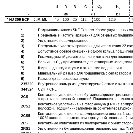
C
P
d
D
B
C
0
u
-
мм
кН
кН
* NJ 309 ECP
J, M, ML
45
100
25
112
100
12,9
*
Подшипники класса SKF Explorer. Кроме улучшенных х
1)
Предельные частоты вращения для открытых подшипник
2)
Уплотнение неармированное
3)
Предельные частоты вращения для исполнения 2Z сос
4)
Допустимое осевое смещение одного кольца подшипник
5)
Рекомендуемый диаметр заплечиков вала для подшипни
Величины C
применяются для стопорных колец типа 
6)
a1
7)
Ширина до ввода втулки в отверстие подшипника
8)
Минимальный размер для подшипника с сепаратором
9)
Размер до запрессовки втулки
235220
Внутреннее кольцо из цементируемой стали с винтовы
344524
C2H + CNL
Контактное уплотнение из бутадиенакрилнитрильного к
2CS
закрыты пластиковой полоской. Подшипник заполнен 
Контактное уплотнение из фторкаучука (FPM) с армир
2CS2
полоской. Подшипник заполнен высокотемпературной 
Контактное уплотнение с армированием листовой стал
2CS5
100 % заполнено высокотемпературной пластичной см
2LS
Контактные уплотнения из полиуретана с обеих сторо
2RS1
Уплотнения из бутадиенакрилнитрильного каучука (NB