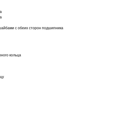
а
а
шайбами с обеих сторон подшипника
ного кольца
ьцу