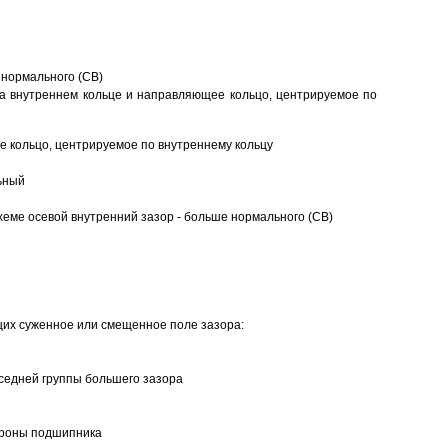
 нормального (CB)
а внутреннем кольце и направляющее кольцо, центрируемое по
 кольцо, центрируемое по внутреннему кольцу
ьный
еме осевой внутренний зазор - больше нормального (CB)
щих суженное или смещенное поле зазора:
седней группы большего зазора
ороны подшипника