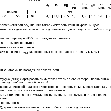
r
r
d
1,2
3,4
a
4)
d
D
F,E
s
1
1
мин.
мин.
мин.
ма
об/мин
кг
мм
7 500
8 500
0,92
64,4
83,8
58,5
1,5
1,5
1,7
54
5
арактеристик эти подшипники также имеют пониженный уровень шума.
ов также действительны для подшипников с одной защитной шайбой или упл
тавляют примерно 80 % от приведенных величин
а относительно другого
ков с осевой нагрузкой
SW, величины - C
для стопорных колец согласно стандарту DIN 471
a2
ми канавками на посадочной поверхности
аучука (NBR) с армированием листовой сталью с обеих сторон подшипника. 
антизадирной пластичной смазкой
ованием листовой сталью с обеих сторон подшипника. Кольцевая канавка и т
пластичной смазкой на основе полимочевины
ью из гидрированного бутадиенакрилнитрильного каучука (HNBR) с обеих с
азкой
н подшипника
R), армированные листовой сталью с обеих сторон подшипника