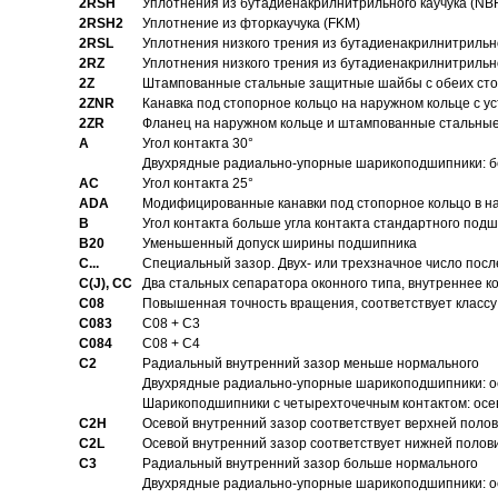
2RSH
Уплотнения из бутадиенакрилнитрильного каучука (NB
2RSH2
Уплотнение из фторкаучука (FKM)
2RSL
Уплотнения низкого трения из бутадиенакрилнитрильн
2RZ
Уплотнения низкого трения из бутадиенакрилнитрильн
2Z
Штампованные стальные защитные шайбы с обеих ст
2ZNR
Канавка под стопорное кольцо на наружном кольце с
2ZR
Фланец на наружном кольце и штампованные стальны
A
Угол контакта 30°
Двухрядные радиально-упорные шарикоподшипники: бе
AC
Угол контакта 25°
ADA
Модифицированные канавки под стопорное кольцо в на
B
Угол контакта больше угла контакта стандартного под
B20
Уменьшенный допуск ширины подшипника
C...
Специальный зазор. Двух- или трехзначное число посл
C(J), CC
Два стальных сепаратора оконного типа, внутреннее к
C08
Повышенная точность вращения, соответствует классу 
C083
C08 + C3
C084
C08 + C4
C2
Pадиальный внутренний зазор меньше нормального
Двухрядные радиально-упорные шарикоподшипники: о
Шарикоподшипники с четырехточечным контактом: осе
C2H
Осевой внутренний зазор соответствует верхней поло
C2L
Осевой внутренний зазор соответствует нижней полов
C3
Pадиальный внутренний зазор больше нормального
Двухрядные радиально-упорные шарикоподшипники: ос