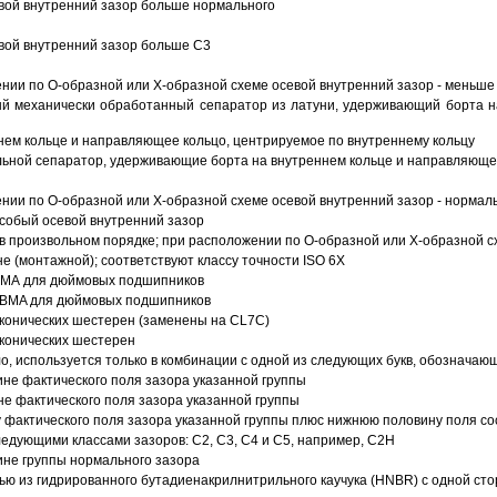
вой внутренний зазор больше нормального
вой внутренний зазор больше C3
ии по О-образной или Х-образной схеме осевой внутренний зазор - меньше
й механически обработанный сепаратор из латуни, удерживающий борта н
ем кольце и направляющее кольцо, центрируемое по внутреннему кольцу
ьной сепаратор, удерживающие борта на внутреннем кольце и направляющее
ии по О-образной или Х-образной схеме осевой внутренний зазор - нормал
собый осевой внутренний зазор
в произвольном порядке; при расположении по О-образной или Х-образной сх
 (монтажной); соответствуют классу точности ISO 6X
АВМА для дюймовых подшипников
 ABMA для дюймовых подшипников
 конических шестерен (заменены на CL7C)
 конических шестерен
о, используется только в комбинации с одной из следующих букв, обозначаю
ине фактического поля зазора указанной группы
не фактического поля зазора указанной группы
 фактического поля зазора указанной группы плюс нижнюю половину поля со
ледующими классами зазоров: С2, C3, С4 и С5, например, С2Н
ине группы нормального зазора
ью из гидрированного бутадиенакрилнитрильного каучука (HNBR) с одной ст