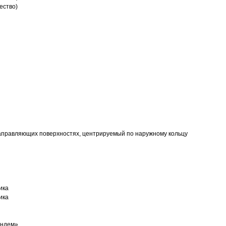
ество)
аправляющих поверхностях, центрируемый по наружному кольцу
ика
ика
андем»