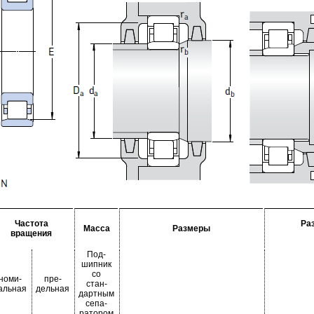
Частота
Ра
Масса
Размеры
вращения
Под-
шипник
со
номи-
пре-
стан-
альная
дельная
дартным
сепа-
ратором