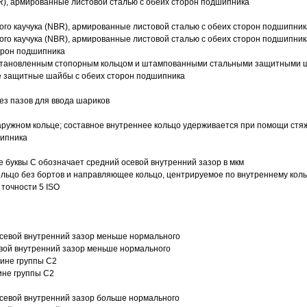
R), армированные листовой сталью с обеих сторон подшипника
ого каучука (NBR), армированные листовой сталью с обеих сторон подшипник
ого каучука (NBR), армированные листовой сталью с обеих сторон подшипник
орон подшипника
 установленным стопорным кольцом и штампованными стальными защитными 
е защитные шайбы с обеих сторон подшипника
з пазов для ввода шариков
ружном кольце; составное внутреннее кольцо удерживается при помощи стяж
шипника
е буквы С обозначает средний осевой внутренний зазор в мкм
ольцо без бортов и направляющее кольцо, центрируемое по внутреннему кол
точности 5 ISO
севой внутренний зазор меньше нормального
вой внутренний зазор меньше нормального
вине группы C2
ине группы C2
евой внутренний зазор больше нормального