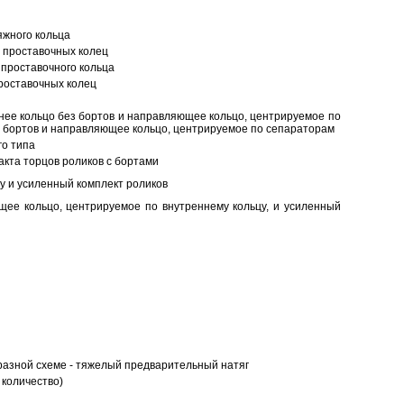
яжного кольца
 проставочных колец
проставочного кольца
роставочных колец
нее кольцо без бортов и направляющее кольцо, центрируемое по
ез бортов и направляющее кольцо, центрируемое по сепараторам
о типа
кта торцов роликов с бортами
у и усиленный комплект роликов
ее кольцо, центрируемое по внутреннему кольцу, и усиленный
разной схеме - тяжелый предварительный натяг
 количество)