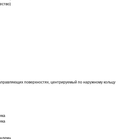
ество)
аправляющих поверхностях, центрируемый по наружному кольцу
ика
ика
андем»