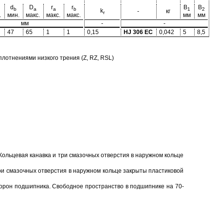
d
D
r
r
B
B
b
a
a
b
1
2
k
-
кг
r
.
мин.
макс.
макс.
макс.
мм
мм
мм
-
-
47
65
1
1
0,15
HJ 306 EC
0,042
5
8,5
отнениями низкого трения (Z, RZ, RSL)
Кольцевая канавка и три смазочных отверстия в наружном кольце
ри смазочных отверстия в наружном кольце закрыты пластиковой
торон подшипника. Свободное пространство в подшипнике на 70-