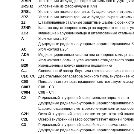
2RSH
Уплотнения из бутадиенакрилнитрильного каучука (NB
2RSH2
Уплотнение из фторкаучука (FKM)
2RSL
Уплотнения низкого трения из бутадиенакрилнитрильн
2RZ
Уплотнения низкого трения из бутадиенакрилнитрильн
2Z
Штампованные стальные защитные шайбы с обеих ст
2ZNR
Канавка под стопорное кольцо на наружном кольце с
2ZR
Фланец на наружном кольце и штампованные стальны
A
Угол контакта 30°
Двухрядные радиально-упорные шарикоподшипники: бе
AC
Угол контакта 25°
ADA
Модифицированные канавки под стопорное кольцо в на
B
Угол контакта больше угла контакта стандартного под
B20
Уменьшенный допуск ширины подшипника
C...
Специальный зазор. Двух- или трехзначное число посл
C(J), CC
Два стальных сепаратора оконного типа, внутреннее к
C08
Повышенная точность вращения, соответствует классу 
C083
C08 + C3
C084
C08 + C4
C2
Pадиальный внутренний зазор меньше нормального
Двухрядные радиально-упорные шарикоподшипники: о
Шарикоподшипники с четырехточечным контактом: осе
C2H
Осевой внутренний зазор соответствует верхней поло
C2L
Осевой внутренний зазор соответствует нижней полов
C3
Pадиальный внутренний зазор больше нормального
Двухрядные радиально-упорные шарикоподшипники: ос