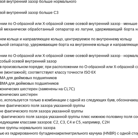
вой внутренний зазор больше нормального
вой внутренний зазор больше C3
ии по О-образной или Х-образной схеме осевой внутренний зазор - меньше
й механически обработанный сепаратор из латуни, удерживающий борта н
ем кольце и направляющее кольцо, центрируемое по внутреннему кольцу
ьной сепаратор, удерживающие борта на внутреннем кольце и направляющее
ии по О-образной или Х-образной схеме осевой внутренний зазор - нормал
собый осевой внутренний зазор
в произвольном порядке; при расположении по О-образной или Х-образной сх
 (монтажной); соответствуют классу точности ISO 6X
АВМА для дюймовых подшипников
 ABMA для дюймовых подшипников
 конических шестерен (заменены на CL7C)
 конических шестерен
о, используется только в комбинации с одной из следующих букв, обозначаю
ине фактического поля зазора указанной группы
не фактического поля зазора указанной группы
 фактического поля зазора указанной группы плюс нижнюю половину поля со
ледующими классами зазоров: С2, C3, С4 и С5, например, С2Н
ине группы нормального зазора
ью из гидрированного бутадиенакрилнитрильного каучука (HNBR) с одной ст