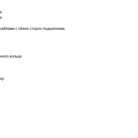
а
а
шайбами с обеих сторон подшипника
ного кольца
ьцу