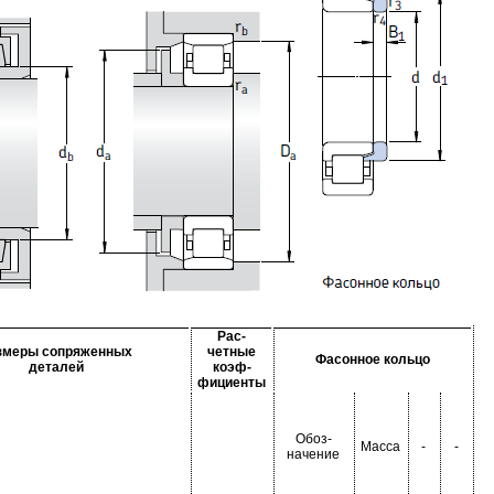
Рас-
змеры сопряженных
четные
Фасонное кольцо
деталей
коэф-
фициенты
Обоз-
Масса
-
-
начение