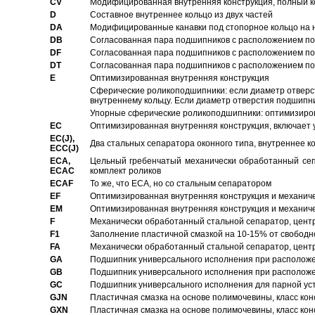
CV
Модифицированная внутренняя конструкция, полный к
D
Составное внутреннее кольцо из двух частей
DA
Модифицированные канавки под стопорное кольцо на н
DB
Согласованная пара подшипников с расположением по 
DF
Согласованная пара подшипников с расположением по 
DT
Согласованная пара подшипников с расположением по 
E
Оптимизированная внутренняя конструкция
Сферические роликоподшипники: если диаметр отверст
внутреннему кольцу. Если диаметр отверстия подшипни
Упорные сферические роликоподшипники: оптимизиров
EC
Oптимизированная внутренняя конструкция, включает 
EC(J),
Два стальных сепаратора оконного типа, внутреннее к
ECC(J)
ECA,
Цельный гребенчатый механически обработанный сеп
ECAC
комплект роликов
ECAF
То же, что ECA, но со стальным сепаратором
EF
Оптимизированная внутренняя конструкция и механич
EM
Оптимизированная внутренняя конструкция и механич
F
Механически обработанный стальной сепаратор, цен
F1
Заполнение пластичной смазкой на 10-15% от свободн
FA
Механически обработанный стальной сепаратор, цент
GA
Подшипник универсального исполнения при расположен
GB
Подшипник универсального исполнения при расположен
GC
Подшипник универсального исполнения для парной уст
GJN
Пластичная смазка на основе полимочевины, класс конс
GXN
Пластичная смазка на основе полимочевины, класс конс