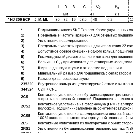
C
P
d
D
B
C
0
u
-
мм
кН
кН
* NJ 306 ECP
J, M, ML
30
72
19
58,5
48
6,2
1
*
Подшипники класса SKF Explorer. Кроме улучшенных х
1)
Предельные частоты вращения для открытых подшипник
2)
Уплотнение неармированное
3)
Предельные частоты вращения для исполнения 2Z сос
4)
Допустимое осевое смещение одного кольца подшипник
5)
Рекомендуемый диаметр заплечиков вала для подшипни
Величины C
применяются для стопорных колец типа 
6)
a1
7)
Ширина до ввода втулки в отверстие подшипника
8)
Минимальный размер для подшипника с сепаратором
9)
Размер до запрессовки втулки
235220
Внутреннее кольцо из цементируемой стали с винтовы
344524
C2H + CNL
Контактное уплотнение из бутадиенакрилнитрильного к
2CS
закрыты пластиковой полоской. Подшипник заполнен 
Контактное уплотнение из фторкаучука (FPM) с армир
2CS2
полоской. Подшипник заполнен высокотемпературной 
Контактное уплотнение с армированием листовой стал
2CS5
100 % заполнено высокотемпературной пластичной см
2LS
Контактные уплотнения из полиуретана с обеих сторо
2RS1
Уплотнения из бутадиенакрилнитрильного каучука (NB