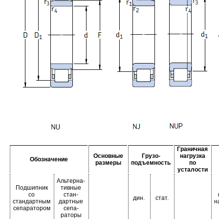
Граничная
Основные
Грузо-
нагрузка
Обозначение
размеры
подъемность
по
усталости
Альтерна-
Подшипник
тивные
со
стан-
дин.
стат.
стандартным
дартные
н
сепаратором
сепа-
раторы