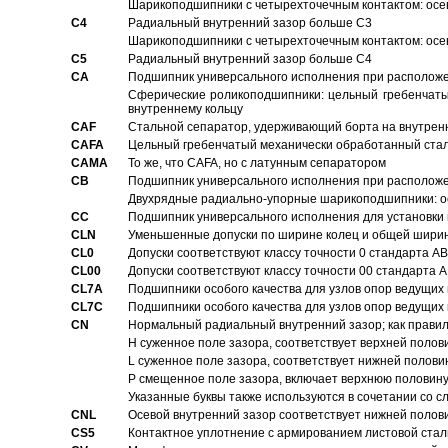
Шарикоподшипники с четырехточечным контактом: осе
C4
Pадиальный внутренний зазор больше C3
Шарикоподшипники с четырехточечным контактом: осе
C5
Pадиальный внутренний зазор больше C4
CA
Подшипник универсального исполнения при расположен
Сферические роликоподшипники: цельный гребенчаты
внутреннему кольцу
CAF
Стальной сепаратор, удерживающий борта на внутренн
CAFA
Цельный гребенчатый механически обработанный стал
CAMA
То же, что CAFA, но с латунным сепаратором
CB
Подшипник универсального исполнения при расположен
Двухрядные радиально-упорные шарикоподшипники: о
CC
Подшипник универсального исполнения для установки 
CLN
Уменьшенные допуски по ширине колец и общей ширине
CL0
Допуски соответствуют классу точности 0 стандарта 
CL00
Допуски соответствуют классу точности 00 стандарта
CL7A
Подшипники особого качества для узлов опор ведущих
CL7C
Подшипники особого качества для узлов опор ведущих
CN
Hормальный радиальный внутренний зазор; как правил
H суженное поле зазора, соответствует верхней полов
L суженное поле зазора, соответствует нижней полови
P смещенное поле зазора, включает верхнюю половину
Указанные буквы также используются в сочетании со с
CNL
Осевой внутренний зазор соответствует нижней полов
CS5
Контактное уплотнение с армированием листовой стал