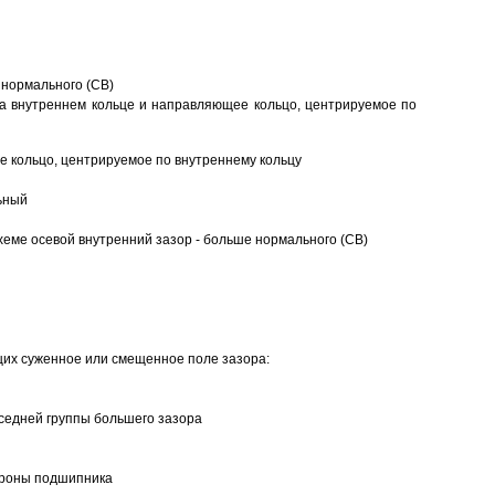
 нормального (CB)
а внутреннем кольце и направляющее кольцо, центрируемое по
 кольцо, центрируемое по внутреннему кольцу
ьный
еме осевой внутренний зазор - больше нормального (CB)
щих суженное или смещенное поле зазора:
седней группы большего зазора
ороны подшипника