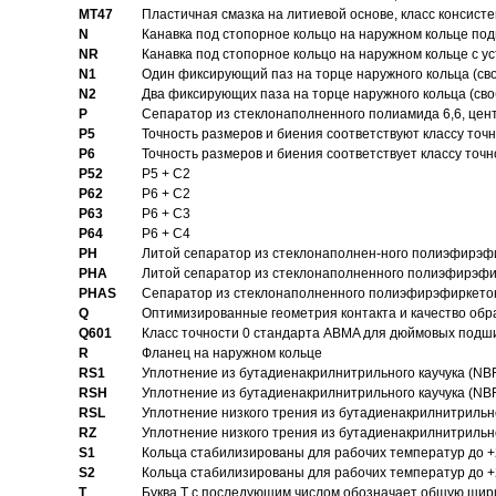
MT47
Пластичная смазка на литиевой основе, класс консисте
N
Канавка под стопорное кольцо на наружном кольце по
NR
Канавка под стопорное кольцо на наружном кольце с 
N1
Один фиксирующий паз на торце наружного кольца (св
N2
Два фиксирующих паза на торце наружного кольца (своб
P
Cепаратор из стеклонаполненного полиамида 6,6, цен
P5
Точность размеров и биения соответствуют классу точн
P6
Точность размеров и биения соответствует классу точн
P52
P5 + C2
P62
P6 + C2
P63
P6 + C3
P64
P6 + C4
PH
Литой сепаратор из стеклонаполнен-ного полиэфирэф
PHA
Литой сепаратор из стеклонаполненного полиэфирэфи
PHAS
Сепаратор из стеклонаполненного полиэфирэфиркетон
Q
Оптимизированные геометрия контакта и качество обр
Q601
Класс точности 0 стандарта ABMA для дюймовых подш
R
Фланец на наружном кольце
RS1
Уплотнение из бутадиенакрилнитрильного каучука (NB
RSH
Уплотнение из бутадиенакрилнитрильного каучука (NB
RSL
Уплотнение низкого трения из бутадиенакрилнитрильно
RZ
Уплотнение низкого трения из бутадиенакрилнитрильно
S1
Кольца стабилизированы для рабочих температур до +
S2
Кольца стабилизированы для рабочих температур до +
T
Буква T с последующим числом обозначает общую шир