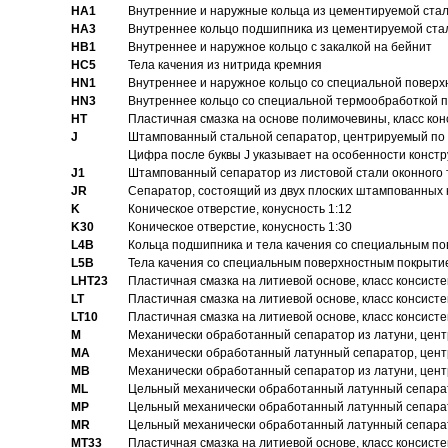
HA1
Внутренние и наружные кольца из цементируемой ста
HA3
Bнутреннее кольцо подшипника из цементируемой ста
HB1
Bнутреннее и наружное кольцо с закалкой на бейнит
HC5
Тела качения из нитрида кремния
HN1
Bнутреннее и наружное кольцо со специальной поверх
HN3
Внутреннее кольцо со специальной термообработкой 
HT
Пластичная смазка на основе полимочевины, класс конс
J
Штампованный стальной сепаратор, центрируемый по 
Цифра после буквы J указывает на особенности конст
J1
Штампованный сепаратор из листовой стали оконного
JR
Сепаратор, состоящий из двух плоских штампованных
K
Коническое отверстие, конусность 1:12
K30
Коническое отверстие, конусность 1:30
L4B
Кольца подшипника и тела качения со специальным п
L5B
Тела качения со специальным поверхностным покрыти
LHT23
Пластичная смазка на литиевой основе, класс консисте
LT
Пластичная смазка на литиевой основе, класс консисте
LT10
Пластичная смазка на литиевой основе, класс консисте
M
Механически обработанный сепаратор из латуни, цент
MA
Механически обработанный латунный сепаратор, цент
MB
Механически обработанный сепаратор из латуни, цент
ML
Цельный механически обработанный латунный сепарат
MP
Цельный механически обработанный латунный сепарат
MR
Цельный механически обработанный латунный сепарат
MT33
Пластичная смазка на литиевой основе, класс консисте