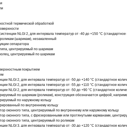
ли
ли
ностной термической обработкой
поверхности
истенции NLGI 2, для интервала температур от -40 до +150 °C (стандартное 
роликам (шарикам), незакаленный
рукции сепаратора
 типа, центрируемый по шарикам
 колец, центрируемый по шарикам
оверхностным покрытием
ем
нции NLGI 2, для интервала температур от -50 до +140 °C (стандартное колич
нции NLGI 2, для интервала температур от -55 до +110 °C (стандартное колич
нции NLGI 2, для интервала температур от -50 до +90 °C (стандартное количе
рируемый по шарикам (роликам), конструкция обозначается цифрой, наприме
рируемый по наружному кольцу
рированный по внутреннему кольцу
ор оконного типа, центрируемый по внутреннему или наружному кольцу
ор оконного типа, с фрезерованными или протянутыми карманами, центриру
ор оконного типа, центрируемый по роликам
нции NLGI 3, для интервала температур от -30 до +120 °C (стандартное колич