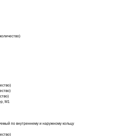
количество)
ество)
ество)
ство)
р, M1
емый по внутреннему и наружному кольцу
ество)