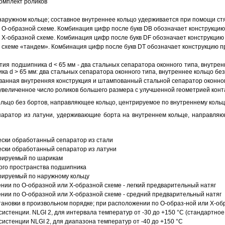
омплект роликов
аружном кольце; составное внутреннее кольцо удерживается при помощи ст
О-образной схеме. Комбинация цифр после букв DB обозначает конструкцию
Х-образной схеме. Комбинация цифр после букв DF обозначает конструкцию 
схеме «тандем». Комбинация цифр после букв DT обозначает конструкцию п
ия подшипника d < 65 мм - два стальных сепаратора оконного типа, внутрен
ка d > 65 мм: два стальных сепаратора оконного типа, внутреннее кольцо б
анная внутренняя конструкция и штампованный стальной сепаратор оконног
увеличенное число роликов большего размера с улучшенной геометрией конта
ольцо без бортов, направляющее кольцо, центрируемое по внутреннему кольц
аратор из латуни, удерживающие борта на внутреннем кольце, направляющ
ески обработанный сепаратор из стали
ески обработанный сепаратор из латуни
трируемый по шарикам
ого пространства подшипника
рируемый по наружному кольцу
ии по О-образной или Х-образной схеме - легкий предварительный натяг
ии по О-образной или Х-образной схеме - средний предварительный натяг
ановки в произвольном порядке; при расположении по О-образ-ной или Х-об
истенции. NLGI 2, для интервала температур от -30 до +150 °C (стандартное
истенции NLGI 2, для диапазона температур от -40 до +150 °C