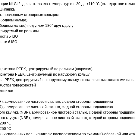
нции NLGI 2, для интервала температур от -30 до +110 °C (стандартное колич
дшипника
установленным стопорным кольцом
ободном кольце)
одном кольце) под углом 180° друг к другу
трируемый по роликам
ости 5 ISO
ости 6 ISO
иркетона PEEK, центрируемый по роликам (шарикам)
ркетона PEEK, центрируемый по наружному кольцу
а PEEK, центрируемый по наружному кольцу, со смазочными канавками на н
аботки поверхностей
ипников
R), армированное листовой сталью, с одной стороны подшипника
R), армированное листовой сталью, с одной стороны подшипника
го каучука (NBR), армированное листовой сталью, с одной стороны подшипн
го каучука (NBR), армированное листовой сталью, с одной стороны подшипн
200 °C
250 °C
ину спаренных подшипников с расположением по схемам О-образной или «т