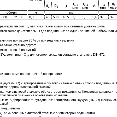
r
r
d
d
1,2
3,4
a
a
4)
d
D
F,E
s
1
1
мин.
мин.
мин.
макс
об/мин
кг
мм
1 000
12 000
0,36
45
58,9
40,5
1,1
1,1
1,4
37
39
арактеристик эти подшипники также имеют пониженный уровень шума.
ов также действительны для подшипников с одной защитной шайбой или упл
тавляют примерно 80 % от приведенных величин
а относительно другого
ков с осевой нагрузкой
SW, величины - C
для стопорных колец согласно стандарту DIN 471
a2
ми канавками на посадочной поверхности
аучука (NBR) с армированием листовой сталью с обеих сторон подшипника. 
антизадирной пластичной смазкой
ованием листовой сталью с обеих сторон подшипника. Кольцевая канавка и т
пластичной смазкой на основе полимочевины
ью из гидрированного бутадиенакрилнитрильного каучука (HNBR) с обеих с
азкой
н подшипника
R), армированные листовой сталью с обеих сторон подшипника