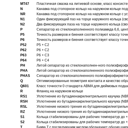
MT47
Пластичная смазка на литиевой основе, класс консисте
N
Канавка под стопорное кольцо на наружном кольце по
NR
Канавка под стопорное кольцо на наружном кольце с 
N1
Один фиксирующий паз на торце наружного кольца (св
N2
Два фиксирующих паза на торце наружного кольца (своб
P
Cепаратор из стеклонаполненного полиамида 6,6, цен
P5
Точность размеров и биения соответствуют классу точн
P6
Точность размеров и биения соответствует классу точн
P52
P5 + C2
P62
P6 + C2
P63
P6 + C3
P64
P6 + C4
PH
Литой сепаратор из стеклонаполнен-ного полиэфирэф
PHA
Литой сепаратор из стеклонаполненного полиэфирэфи
PHAS
Сепаратор из стеклонаполненного полиэфирэфиркетон
Q
Оптимизированные геометрия контакта и качество обр
Q601
Класс точности 0 стандарта ABMA для дюймовых подш
R
Фланец на наружном кольце
RS1
Уплотнение из бутадиенакрилнитрильного каучука (NB
RSH
Уплотнение из бутадиенакрилнитрильного каучука (NB
RSL
Уплотнение низкого трения из бутадиенакрилнитрильно
RZ
Уплотнение низкого трения из бутадиенакрилнитрильно
S1
Кольца стабилизированы для рабочих температур до +
S2
Кольца стабилизированы для рабочих температур до +
T
Буква T с последующим числом обозначает общую шир