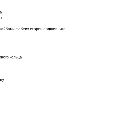
а
а
шайбами с обеих сторон подшипника
ного кольца
ьцу