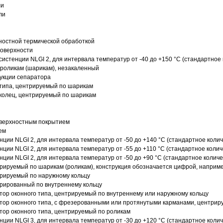
ли
ли
ностной термической обработкой
поверхности
истенции NLGI 2, для интервала температур от -40 до +150 °C (стандартное 
роликам (шарикам), незакаленный
рукции сепаратора
 типа, центрируемый по шарикам
 колец, центрируемый по шарикам
оверхностным покрытием
ем
нции NLGI 2, для интервала температур от -50 до +140 °C (стандартное колич
нции NLGI 2, для интервала температур от -55 до +110 °C (стандартное колич
нции NLGI 2, для интервала температур от -50 до +90 °C (стандартное количе
рируемый по шарикам (роликам), конструкция обозначается цифрой, наприме
рируемый по наружному кольцу
рированный по внутреннему кольцу
ор оконного типа, центрируемый по внутреннему или наружному кольцу
ор оконного типа, с фрезерованными или протянутыми карманами, центриру
ор оконного типа, центрируемый по роликам
нции NLGI 3, для интервала температур от -30 до +120 °C (стандартное колич