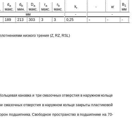
d
d
D
r
r
B
B
a
b
a
a
b
1
k
-
кг
r
.
макс.
мин.
макс.
макс.
макс.
мм
м
мм
-
-
189
213
303
3
3
0,25
-
-
-
-
отнениями низкого трения (Z, RZ, RSL)
Кольцевая канавка и три смазочных отверстия в наружном кольце
ри смазочных отверстия в наружном кольце закрыты пластиковой
торон подшипника. Свободное пространство в подшипнике на 70-