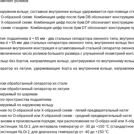
омплект роликов
аружном кольце; составное внутреннее кольцо удерживается при помощи ст
О-образной схеме. Комбинация цифр после букв DB обозначает конструкцию
Х-образной схеме. Комбинация цифр после букв DF обозначает конструкцию 
схеме «тандем». Комбинация цифр после букв DT обозначает конструкцию п
ия подшипника d < 65 мм - два стальных сепаратора оконного типа, внутрен
ка d > 65 мм: два стальных сепаратора оконного типа, внутреннее кольцо б
анная внутренняя конструкция и штампованный стальной сепаратор оконног
увеличенное число роликов большего размера с улучшенной геометрией конта
ольцо без бортов, направляющее кольцо, центрируемое по внутреннему кольц
аратор из латуни, удерживающие борта на внутреннем кольце, направляющ
ески обработанный сепаратор из стали
ески обработанный сепаратор из латуни
трируемый по шарикам
ого пространства подшипника
рируемый по наружному кольцу
ии по О-образной или Х-образной схеме - легкий предварительный натяг
ии по О-образной или Х-образной схеме - средний предварительный натяг
ановки в произвольном порядке; при расположении по О-образ-ной или Х-об
истенции. NLGI 2, для интервала температур от -30 до +150 °C (стандартное
истенции NLGI 2, для диапазона температур от -40 до +150 °C