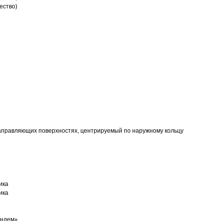
ество)
аправляющих поверхностях, центрируемый по наружному кольцу
ика
ика
андем»