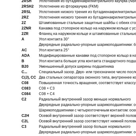
2RSH
Уплотнения из бутадиенакрилнитрильного каучука (NB
2RSH2
Уплотнение из фторкаучука (FKM)
2RSL
Уплотнения низкого трения из бутадиенакрилнитрильн
2RZ
Уплотнения низкого трения из бутадиенакрилнитрильн
2Z
Штампованные стальные защитные шайбы с обеих ст
2ZNR
Канавка под стопорное кольцо на наружном кольце с
2ZR
Фланец на наружном кольце и штампованные стальны
A
Угол контакта 30°
Двухрядные радиально-упорные шарикоподшипники: бе
AC
Угол контакта 25°
ADA
Модифицированные канавки под стопорное кольцо в на
B
Угол контакта больше угла контакта стандартного под
B20
Уменьшенный допуск ширины подшипника
C...
Специальный зазор. Двух- или трехзначное число посл
C(J), CC
Два стальных сепаратора оконного типа, внутреннее к
C08
Повышенная точность вращения, соответствует классу 
C083
C08 + C3
C084
C08 + C4
C2
Pадиальный внутренний зазор меньше нормального
Двухрядные радиально-упорные шарикоподшипники: о
Шарикоподшипники с четырехточечным контактом: осе
C2H
Осевой внутренний зазор соответствует верхней поло
C2L
Осевой внутренний зазор соответствует нижней полов
C3
Pадиальный внутренний зазор больше нормального
Двухрядные радиально-упорные шарикоподшипники: ос