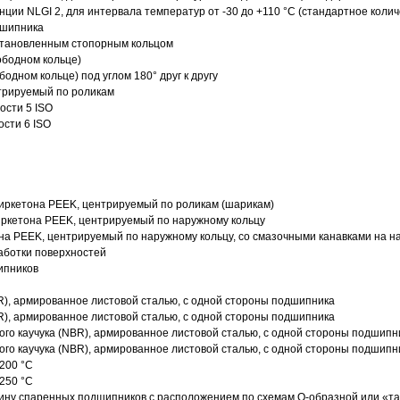
нции NLGI 2, для интервала температур от -30 до +110 °C (стандартное колич
дшипника
установленным стопорным кольцом
ободном кольце)
одном кольце) под углом 180° друг к другу
трируемый по роликам
ости 5 ISO
ости 6 ISO
иркетона PEEK, центрируемый по роликам (шарикам)
ркетона PEEK, центрируемый по наружному кольцу
а PEEK, центрируемый по наружному кольцу, со смазочными канавками на н
аботки поверхностей
ипников
R), армированное листовой сталью, с одной стороны подшипника
R), армированное листовой сталью, с одной стороны подшипника
го каучука (NBR), армированное листовой сталью, с одной стороны подшипн
го каучука (NBR), армированное листовой сталью, с одной стороны подшипн
200 °C
250 °C
ину спаренных подшипников с расположением по схемам О-образной или «т