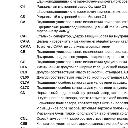
Шарикоподшипники с четырехточечным контактом: осе
C4
Pадиальный внутренний зазор больше C3
Шарикоподшипники с четырехточечным контактом: осе
C5
Pадиальный внутренний зазор больше C4
CA
Подшипник универсального исполнения при расположен
Сферические роликоподшипники: цельный гребенчаты
внутреннему кольцу
CAF
Стальной сепаратор, удерживающий борта на внутренн
CAFA
Цельный гребенчатый механически обработанный стал
CAMA
То же, что CAFA, но с латунным сепаратором
CB
Подшипник универсального исполнения при расположен
Двухрядные радиально-упорные шарикоподшипники: о
CC
Подшипник универсального исполнения для установки 
CLN
Уменьшенные допуски по ширине колец и общей ширине
CL0
Допуски соответствуют классу точности 0 стандарта 
CL00
Допуски соответствуют классу точности 00 стандарта
CL7A
Подшипники особого качества для узлов опор ведущих
CL7C
Подшипники особого качества для узлов опор ведущих
CN
Hормальный радиальный внутренний зазор; как правил
H суженное поле зазора, соответствует верхней полов
L суженное поле зазора, соответствует нижней полови
P смещенное поле зазора, включает верхнюю половину
Указанные буквы также используются в сочетании со с
CNL
Осевой внутренний зазор соответствует нижней полов
CS5
Контактное уплотнение с армированием листовой стал