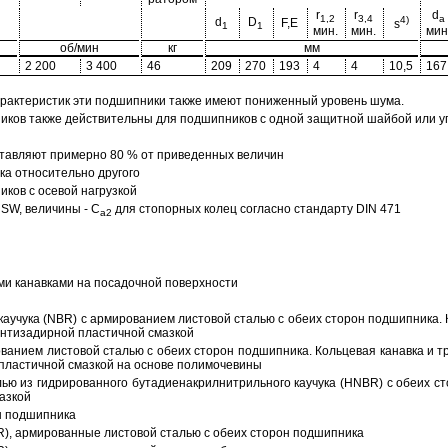
r
r
d
1,2
3,4
a
4)
d
D
F,E
s
1
1
мин.
мин.
мин
об/мин
кг
мм
2 200
3 400
46
209
270
193
4
4
10,5
167
арактеристик эти подшипники также имеют пониженный уровень шума.
ов также действительны для подшипников с одной защитной шайбой или упл
тавляют примерно 80 % от приведенных величин
а относительно другого
ков с осевой нагрузкой
SW, величины - C
для стопорных колец согласно стандарту DIN 471
a2
ми канавками на посадочной поверхности
аучука (NBR) с армированием листовой сталью с обеих сторон подшипника. 
антизадирной пластичной смазкой
ованием листовой сталью с обеих сторон подшипника. Кольцевая канавка и т
пластичной смазкой на основе полимочевины
ью из гидрированного бутадиенакрилнитрильного каучука (HNBR) с обеих с
азкой
н подшипника
R), армированные листовой сталью с обеих сторон подшипника