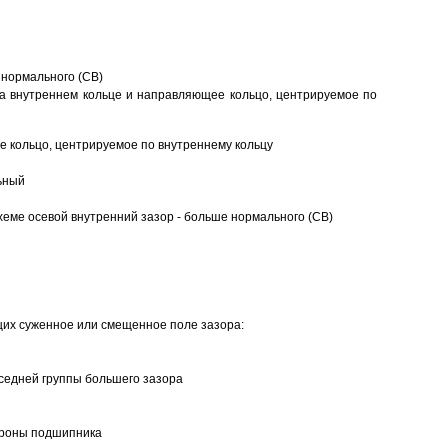
 нормального (CB)
а внутреннем кольце и направляющее кольцо, центрируемое по
 кольцо, центрируемое по внутреннему кольцу
ьный
еме осевой внутренний зазор - больше нормального (CB)
щих суженное или смещенное поле зазора:
седней группы большего зазора
ороны подшипника