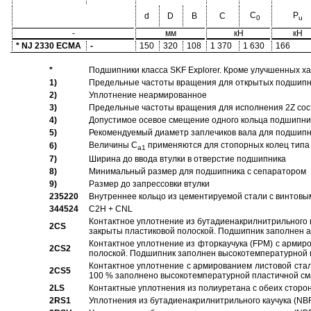
C
P
d
D
B
C
0
u
-
мм
кН
кН
* NJ 2330 ECMA
-
150
320
108
1 370
1 630
166
*
Подшипники класса SKF Explorer. Кроме улучшенных х
1)
Предельные частоты вращения для открытых подшипник
2)
Уплотнение неармированное
3)
Предельные частоты вращения для исполнения 2Z сос
4)
Допустимое осевое смещение одного кольца подшипник
5)
Рекомендуемый диаметр заплечиков вала для подшипни
Величины C
применяются для стопорных колец типа 
6)
a1
7)
Ширина до ввода втулки в отверстие подшипника
8)
Минимальный размер для подшипника с сепаратором
9)
Размер до запрессовки втулки
235220
Внутреннее кольцо из цементируемой стали с винтовы
344524
C2H + CNL
Контактное уплотнение из бутадиенакрилнитрильного к
2CS
закрыты пластиковой полоской. Подшипник заполнен 
Контактное уплотнение из фторкаучука (FPM) с армир
2CS2
полоской. Подшипник заполнен высокотемпературной 
Контактное уплотнение с армированием листовой стал
2CS5
100 % заполнено высокотемпературной пластичной см
2LS
Контактные уплотнения из полиуретана с обеих сторо
2RS1
Уплотнения из бутадиенакрилнитрильного каучука (NB