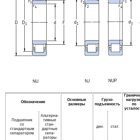
Граничн
Основные
Грузо-
нагрузк
Обозначение
размеры
подъемность
по
усталос
Альтерна-
Подшипник
тивные
со
стан-
дин.
стат.
стандартным
дартные
сепаратором
сепа-
раторы