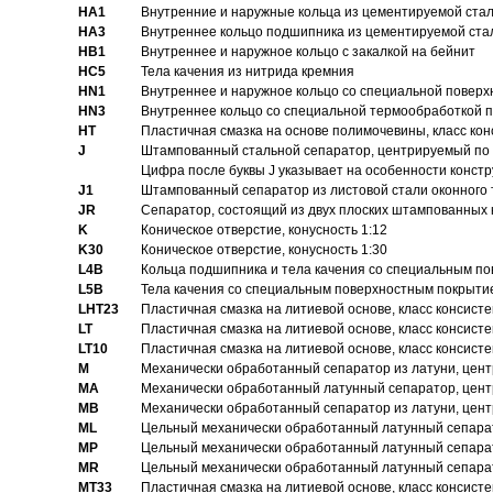
HA1
Внутренние и наружные кольца из цементируемой ста
HA3
Bнутреннее кольцо подшипника из цементируемой ста
HB1
Bнутреннее и наружное кольцо с закалкой на бейнит
HC5
Тела качения из нитрида кремния
HN1
Bнутреннее и наружное кольцо со специальной поверх
HN3
Внутреннее кольцо со специальной термообработкой 
HT
Пластичная смазка на основе полимочевины, класс конс
J
Штампованный стальной сепаратор, центрируемый по 
Цифра после буквы J указывает на особенности конст
J1
Штампованный сепаратор из листовой стали оконного
JR
Сепаратор, состоящий из двух плоских штампованных
K
Коническое отверстие, конусность 1:12
K30
Коническое отверстие, конусность 1:30
L4B
Кольца подшипника и тела качения со специальным п
L5B
Тела качения со специальным поверхностным покрыти
LHT23
Пластичная смазка на литиевой основе, класс консисте
LT
Пластичная смазка на литиевой основе, класс консисте
LT10
Пластичная смазка на литиевой основе, класс консисте
M
Механически обработанный сепаратор из латуни, цент
MA
Механически обработанный латунный сепаратор, цент
MB
Механически обработанный сепаратор из латуни, цент
ML
Цельный механически обработанный латунный сепарат
MP
Цельный механически обработанный латунный сепарат
MR
Цельный механически обработанный латунный сепарат
MT33
Пластичная смазка на литиевой основе, класс консисте