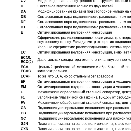
CV
Модифицированная внутренняя конструкция, полный к
D
Составное внутреннее кольцо из двух частей
DA
Модифицированные канавки под стопорное кольцо на н
DB
Согласованная пара подшипников с расположением по 
DF
Согласованная пара подшипников с расположением по 
DT
Согласованная пара подшипников с расположением по 
E
Оптимизированная внутренняя конструкция
Сферические роликоподшипники: если диаметр отверст
внутреннему кольцу. Если диаметр отверстия подшипни
Упорные сферические роликоподшипники: оптимизиров
EC
Oптимизированная внутренняя конструкция, включает 
EC(J),
Два стальных сепаратора оконного типа, внутреннее к
ECC(J)
ECA,
Цельный гребенчатый механически обработанный сеп
ECAC
комплект роликов
ECAF
То же, что ECA, но со стальным сепаратором
EF
Оптимизированная внутренняя конструкция и механич
EM
Оптимизированная внутренняя конструкция и механич
F
Механически обработанный стальной сепаратор, цен
F1
Заполнение пластичной смазкой на 10-15% от свободн
FA
Механически обработанный стальной сепаратор, цент
GA
Подшипник универсального исполнения при расположен
GB
Подшипник универсального исполнения при расположен
GC
Подшипник универсального исполнения для парной уст
GJN
Пластичная смазка на основе полимочевины, класс конс
GXN
Пластичная смазка на основе полимочевины, класс конс