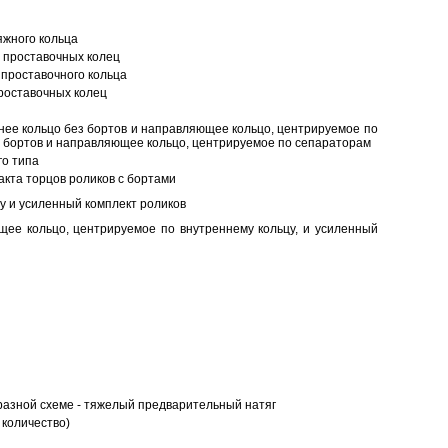
яжного кольца
 проставочных колец
проставочного кольца
роставочных колец
нее кольцо без бортов и направляющее кольцо, центрируемое по
ез бортов и направляющее кольцо, центрируемое по сепараторам
о типа
кта торцов роликов с бортами
у и усиленный комплект роликов
ее кольцо, центрируемое по внутреннему кольцу, и усиленный
разной схеме - тяжелый предварительный натяг
 количество)