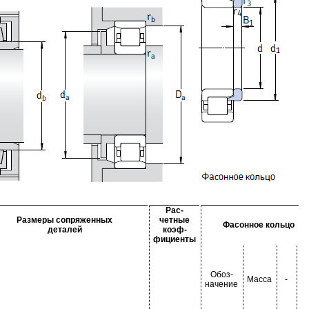
Рас-
Размеры сопряженных
четные
Фасонное кольцо
деталей
коэф-
фициенты
Обоз-
Масса
-
-
начение