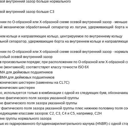
вой внутренний зазор больше нормального
вой внутренний зазор больше C3
ии по О-образной или Х-образной схеме осевой внутренний зазор - меньше
й механически обработанный сепаратор из латуни, удерживающий борта н
ем кольце и направляющее кольцо, центрируемое по внутреннему кольцу
ьной сепаратор, удерживающие борта на внутреннем кольце и направляющее
ии по О-образной или Х-образной схеме осевой внутренний зазор - нормал
собый осевой внутренний зазор
в произвольном порядке; при расположении по О-образной или Х-образной сх
 (монтажной); соответствуют классу точности ISO 6X
АВМА для дюймовых подшипников
 ABMA для дюймовых подшипников
 конических шестерен (заменены на CL7C)
 конических шестерен
о, используется только в комбинации с одной из следующих букв, обозначаю
ине фактического поля зазора указанной группы
не фактического поля зазора указанной группы
 фактического поля зазора указанной группы плюс нижнюю половину поля со
ледующими классами зазоров: С2, C3, С4 и С5, например, С2Н
ине группы нормального зазора
ью из гидрированного бутадиенакрилнитрильного каучука (HNBR) с одной ст