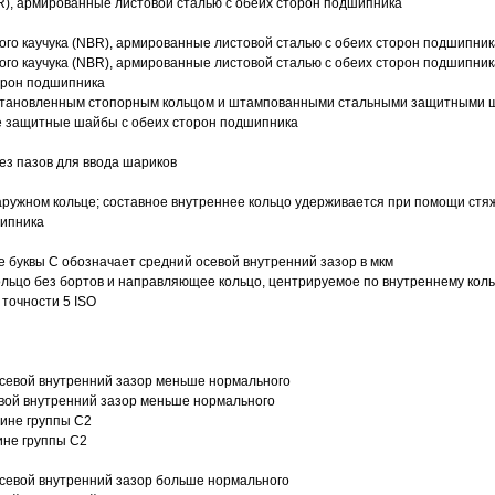
R), армированные листовой сталью с обеих сторон подшипника
ого каучука (NBR), армированные листовой сталью с обеих сторон подшипник
ого каучука (NBR), армированные листовой сталью с обеих сторон подшипник
орон подшипника
 установленным стопорным кольцом и штампованными стальными защитными 
е защитные шайбы с обеих сторон подшипника
з пазов для ввода шариков
ружном кольце; составное внутреннее кольцо удерживается при помощи стяж
шипника
е буквы С обозначает средний осевой внутренний зазор в мкм
ольцо без бортов и направляющее кольцо, центрируемое по внутреннему кол
точности 5 ISO
севой внутренний зазор меньше нормального
вой внутренний зазор меньше нормального
вине группы C2
ине группы C2
евой внутренний зазор больше нормального