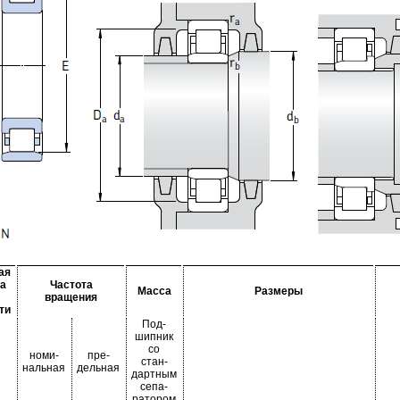
ая
а
Частота
Масса
Размеры
вращения
ти
Под-
шипник
со
номи-
пре-
стан-
нальная
дельная
дартным
сепа-
ратором