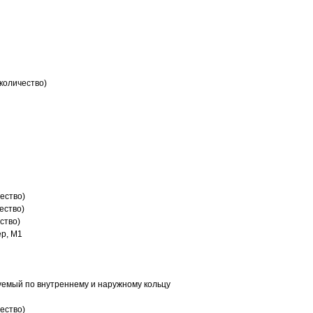
количество)
ество)
ество)
ство)
р, M1
емый по внутреннему и наружному кольцу
ество)