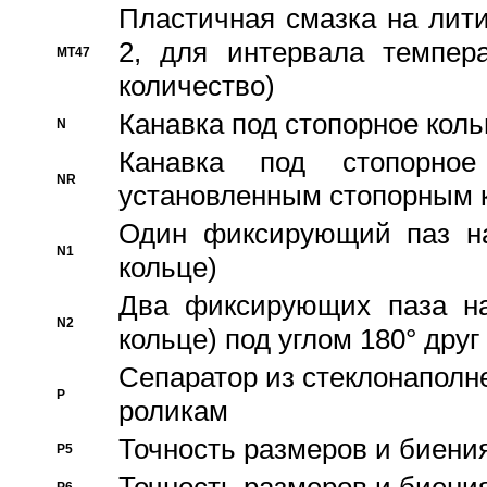
Пластичная смазка на лити
2, для интервала темпера
MT47
количество)
Канавка под стопорное кол
N
Канавка под стопорно
NR
установленным стопорным 
Один фиксирующий паз на
N1
кольце)
Два фиксирующих паза на
N2
кольце) под углом 180° друг 
Cепаратор из стеклонаполн
P
роликам
Точность размеров и биения
P5