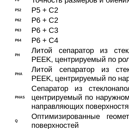
Точность размеров и биения
P6
P5 + C2
P52
P6 + C2
P62
P6 + C3
P63
P6 + C4
P64
Литой сепаратор из стек
PH
PEEK, центрируемый по ро
Литой сепаратор из стек
PHA
PEEK, центрируемый по на
Сепаратор из стеклонапо
центрируемый по наружном
PHAS
направляющих поверхностя
Оптимизированные геомет
Q
поверхностей