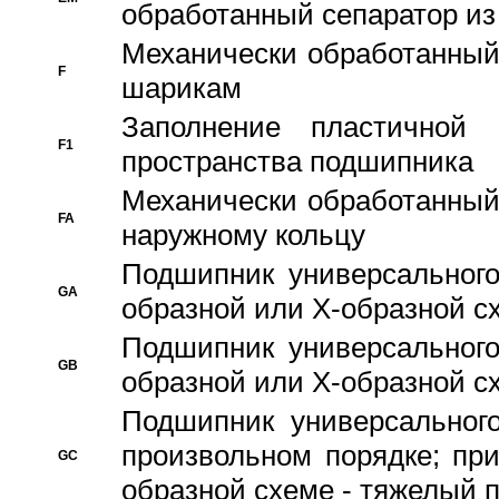
обработанный сепаратор из
Механически обработанный
F
шарикам
Заполнение пластичной
F1
пространства подшипника
Механически обработанный
FA
наружному кольцу
Подшипник универсального
GA
образной или Х-образной сх
Подшипник универсального
GB
образной или Х-образной с
Подшипник универсального
произвольном порядке; пр
GC
образной схеме - тяжелый 