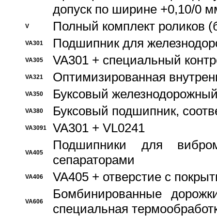
допуск по ширине +0,10/0 м
Полный комплект роликов (
V
Подшипник для железнодор
VA301
VA301 + специальный контр
VA305
Оптимизированная внутрен
VA321
Буксовый железнодорожный
VA350
Буксовый подшипник, соотв
VA380
VA301 + VL0241
VA3091
Подшипники для вибром
VA405
сепараторами
VA405 + отверстие с покры
VA406
Бомбинированные дорожк
VA606
специальная термообработ