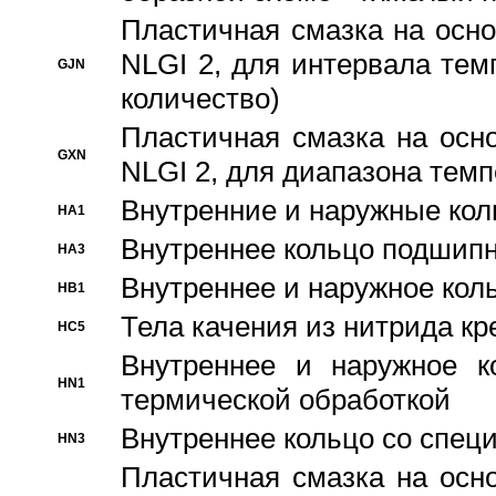
Пластичная смазка на осно
NLGI 2, для интервала темп
GJN
количество)
Пластичная смазка на осн
GXN
NLGI 2, для диапазона темп
Внутренние и наружные кол
HA1
Bнутреннее кольцо подшипн
HA3
Bнутреннее и наружное коль
HB1
Тела качения из нитрида к
HC5
Bнутреннее и наружное к
HN1
термической обработкой
Внутреннее кольцо со спец
HN3
Пластичная смазка на осн