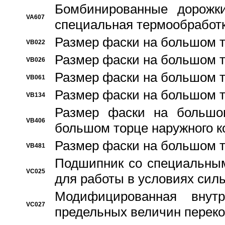
Бомбинированные дорожк
VA607
специальная термообработ
Размер фаски на большом т
VB022
Размер фаски на большом т
VB026
Размер фаски на большом т
VB061
Размер фаски на большом т
VB134
Размер фаски на большо
VB406
большом торце наружного к
Размер фаски на большом т
VB481
Подшипник со специальным
VC025
для работы в условиях сил
Модифицированная внут
VC027
предельных величин переко