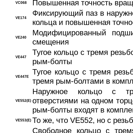
Повышенная точность вращ
VC068
Фиксирующий паз в наружн
VE174
кольца и повышенная точн
Модифицированный подши
VE240
смещения
Тугое кольцо с тремя резь
VE447
рым-болты
Тугое кольцо с тремя рез
VE447E
тремя рым-болтами в компл
Наружное кольцо с тр
отверстиями на одном торце
VE552(E)
рым-болты входят в компле
То же, что VE552, но с рез
VE553(E)
Свободное кольцо с трем