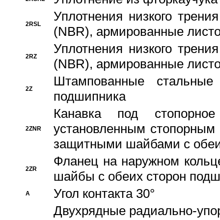
Уплотнения низкого трения
2RSL
(NBR), армированные листо
Уплотнения низкого трения
2RZ
(NBR), армированные листо
Штампованные стальные
2Z
подшипника
Канавка под стопорно
установленным стопорным
2ZNR
защитными шайбами с обеи
Фланец на наружном кольц
2ZR
шайбы с обеих сторон под
Угол контакта 30°
A
Двухрядные радиально-упо