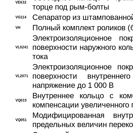
VE632
торце под рым-болты
Сепаратор из штампованной
VG114
Полный комплект роликов (
VH
Электроизоляционное по
поверхности наружного коль
VL0241
тока
Электроизоляционное пок
поверхности внутреннег
VL2071
напряжение до 1 000 В
Bнутреннее кольцо с ком
VQ015
компенсации увеличенного 
Модифицированная внут
VQ051
предельных величин переко