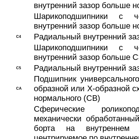
внутренний зазор больше н
Шарикоподшипники с че
внутренний зазор больше н
Pадиальный внутренний за
C4
Шарикоподшипники с че
внутренний зазор больше C
Pадиальный внутренний за
C5
Подшипник универсального
образной или Х-образной с
CA
нормального (CB)
Сферические роликопо
механически обработанный
борта на внутреннем 
центрируемое по внутренне