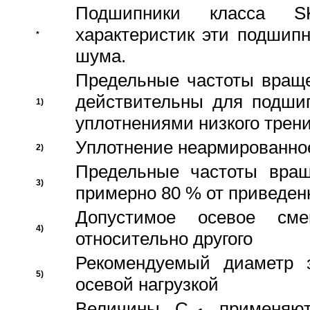
Подшипники класса S
характеристик эти подшип
*
шума.
Предельные частоты враще
действительны для подши
1)
уплотнениями низкого трени
Уплотнение неармированно
2)
Предельные частоты вращ
3)
примерно 80 % от приведен
Допустимое осевое сме
4)
относительно другого
Рекомендуемый диаметр 
5)
осевой нагрузкой
Величины C
применяют