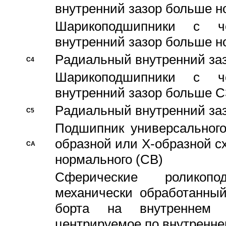
внутренний зазор больше н
Шарикоподшипники с че
внутренний зазор больше н
Pадиальный внутренний за
C4
Шарикоподшипники с че
внутренний зазор больше C
Pадиальный внутренний за
C5
Подшипник универсального
образной или Х-образной с
CA
нормального (CB)
Сферические роликопо
механически обработанный
борта на внутреннем 
центрируемое по внутренне