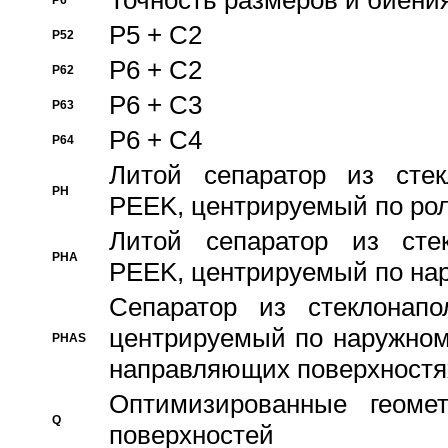
Точность размеров и биения
P6
P5 + C2
P52
P6 + C2
P62
P6 + C3
P63
P6 + C4
P64
Литой сепаратор из стек
PH
PEEK, центрируемый по ро
Литой сепаратор из стек
PHA
PEEK, центрируемый по на
Сепаратор из стеклонапо
центрируемый по наружном
PHAS
направляющих поверхностя
Оптимизированные геомет
Q
поверхностей