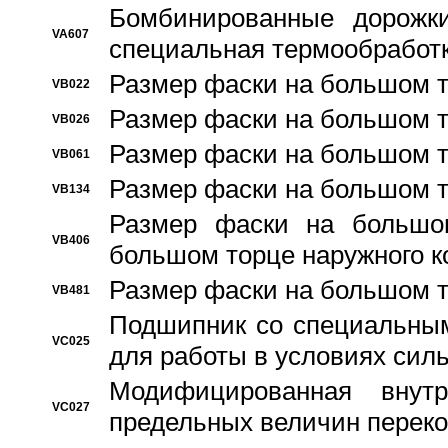
Бомбинированные дорожк
VA607
специальная термообработ
Размер фаски на большом т
VB022
Размер фаски на большом т
VB026
Размер фаски на большом т
VB061
Размер фаски на большом т
VB134
Размер фаски на большо
VB406
большом торце наружного к
Размер фаски на большом т
VB481
Подшипник со специальным
VC025
для работы в условиях сил
Модифицированная внут
VC027
предельных величин переко