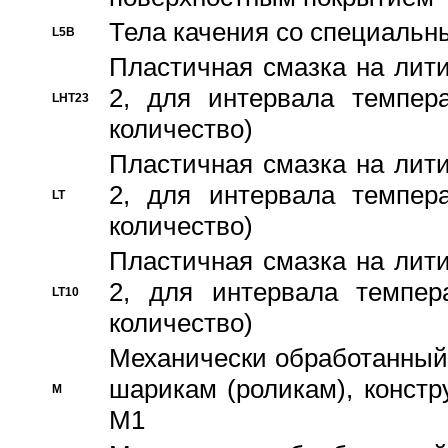
Тела качения со специаль
L5B
Пластичная смазка на лити
2, для интервала темпера
LHT23
количество)
Пластичная смазка на лити
2, для интервала темпера
LT
количество)
Пластичная смазка на лити
2, для интервала темпер
LT10
количество)
Механически обработанный 
шарикам (роликам), констр
M
M1