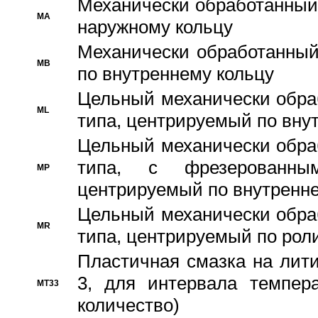
Механически обработанный
MA
наружному кольцу
Механически обработанный
MB
по внутреннему кольцу
Цельный механически обра
ML
типа, центрируемый по вну
Цельный механически обра
типа, с фрезерованны
MP
центрируемый по внутренне
Цельный механически обра
MR
типа, центрируемый по рол
Пластичная смазка на лити
3, для интервала темпера
MT33
количество)