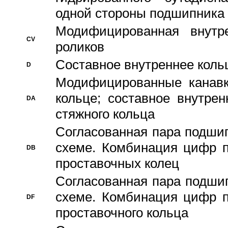
одной стороны подшипника
Модифицированная внутре
CV
роликов
Составное внутреннее кольц
D
Модифицированные канавк
кольце; составное внутре
DA
стяжного кольца
Согласованная пара подши
схеме. Комбинация цифр п
DB
проставочных колец
Согласованная пара подши
схеме. Комбинация цифр п
DF
проставочного кольца