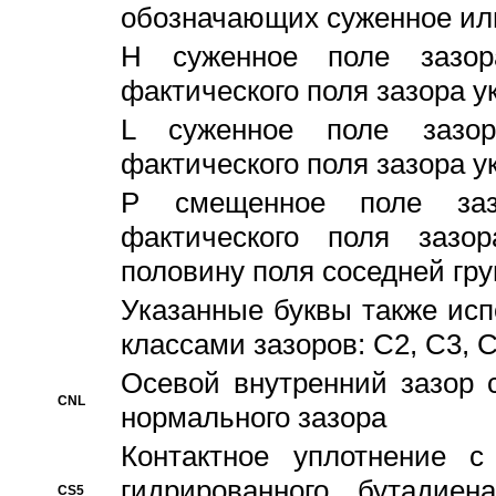
обозначающих суженное ил
H суженное поле зазора
фактического поля зазора у
L суженное поле зазор
фактического поля зазора у
P смещенное поле заз
фактического поля заз
половину поля соседней гр
Указанные буквы также ис
классами зазоров: С2, C3, 
Осевой внутренний зазор 
CNL
нормального зазора
Контактное уплотнение 
гидрированного бутадиен
CS5