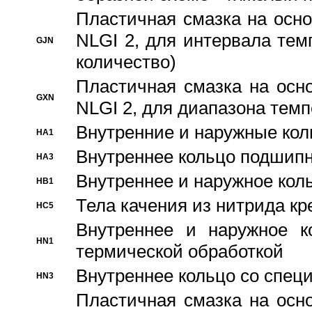
Пластичная смазка на осно
NLGI 2, для интервала темп
GJN
количество)
Пластичная смазка на осн
GXN
NLGI 2, для диапазона темп
Внутренние и наружные кол
HA1
Bнутреннее кольцо подшипн
HA3
Bнутреннее и наружное коль
HB1
Тела качения из нитрида к
HC5
Bнутреннее и наружное к
HN1
термической обработкой
Внутреннее кольцо со спец
HN3
Пластичная смазка на осн