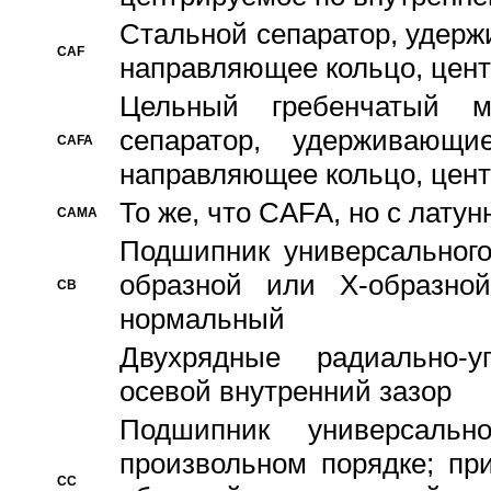
Стальной сепаратор, удерж
CAF
направляющее кольцо, цент
Цельный гребенчатый м
сепаратор, удерживающ
CAFA
направляющее кольцо, цент
То же, что CAFA, но с лату
CAMA
Подшипник универсального
образной или Х-образно
CB
нормальный
Двухрядные радиально-
осевой внутренний зазор
Подшипник универсальн
произвольном порядке; пр
CC