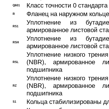
Класс точности 0 стандар
Q601
Фланец на наружном кольц
R
Уплотнение из бутадие
RS1
армированное листовой ста
Уплотнение из бутадие
RSH
армированное листовой ста
Уплотнение низкого трения
(NBR), армированное л
RSL
подшипника
Уплотнение низкого трения
(NBR), армированное л
RZ
подшипника
Кольца стабилизированы дл
S1