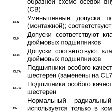
образной схеме осевой вн
(CB)
Уменьшенные допуски 
CLN
(монтажной); соответствуют
Допуски соответствуют кл
CL0
дюймовых подшипников
Допуски соответствуют кл
CL00
дюймовых подшипников
Подшипники особого качест
CL7A
шестерен (заменены на CL
Подшипники особого качест
CL7C
шестерен
Hормальный радиальный
используется только в ко
CN