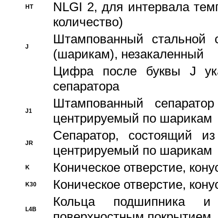
NLGI 2, для интервала темп
HT
количество)
Штампованный стальной с
J
(шарикам), незакаленный
Цифра после буквы J ука
сепаратора
Штампованный сепаратор
J1
центрируемый по шарикам
Сепаратор, состоящий из
JR
центрируемый по шарикам
Коническое отверстие, кону
K
Коническое отверстие, кону
K30
Кольца подшипника и
L4B
поверхностным покрытием