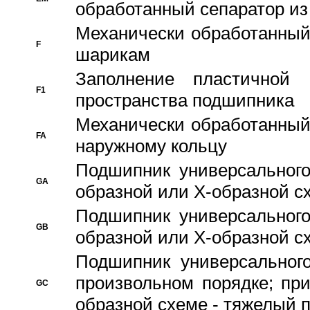
обработанный сепаратор из
Механически обработанный
F
шарикам
Заполнение пластичной
F1
пространства подшипника
Механически обработанный
FA
наружному кольцу
Подшипник универсального
GA
образной или Х-образной сх
Подшипник универсального
GB
образной или Х-образной с
Подшипник универсального
произвольном порядке; пр
GC
образной схеме - тяжелый 