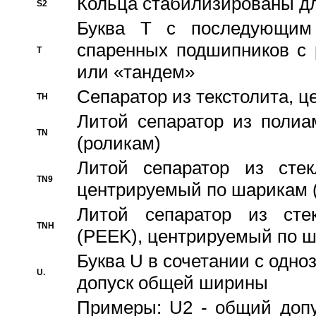
Кольца стабилизированы дл
S2
Буква T с последующим
спаренных подшипников с 
T
или «тандем»
Сепаратор из текстолита, 
TH
Литой сепаратор из полиа
TN
(роликам)
Литой сепаратор из стекл
TN9
центрируемый по шарикам 
Литой сепаратор из стек
TNH
(PEEK), центрируемый по 
Буква U в сочетании с одн
U.
допуск общей ширины
Примеры: U2 - общий допу