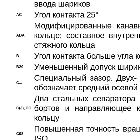
ввода шариков
Угол контакта 25°
AC
Модифицированные канавк
кольце; составное внутре
ADA
стяжного кольца
Угол контакта больше угла 
B
Уменьшенный допуск шири
B20
Специальный зазор. Двух-
C...
обозначает средний осевой
Два стальных сепаратора 
бортов и направляющее к
C(J), CC
кольцу
Повышенная точность враще
C08
ISO