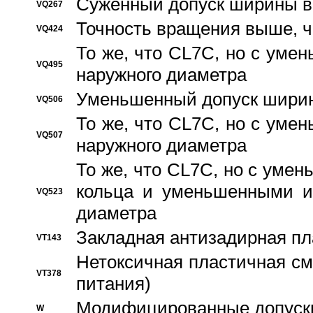
Суженный допуск ширины вн
VQ267
Точность вращения выше, 
VQ424
То же, что CL7C, но с ум
VQ495
наружного диаметра
Уменьшенный допуск ширин
VQ506
То же, что CL7C, но с ум
VQ507
наружного диаметра
То же, что CL7C, но с уме
кольца и уменьшенными и
VQ523
диаметра
Закладная антизадирная пл
VT143
Нетоксичная пластичная сма
VT378
питания)
Модифицированные допуски
W