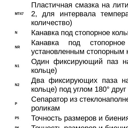
Пластичная смазка на лити
2, для интервала темпера
MT47
количество)
Канавка под стопорное кол
N
Канавка под стопорно
NR
установленным стопорным 
Один фиксирующий паз на
N1
кольце)
Два фиксирующих паза на
N2
кольце) под углом 180° друг 
Cепаратор из стеклонаполн
P
роликам
Точность размеров и биения
P5