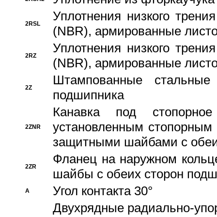
Уплотнения низкого трения
2RSL
(NBR), армированные листо
Уплотнения низкого трения
2RZ
(NBR), армированные листо
Штампованные стальные
2Z
подшипника
Канавка под стопорно
установленным стопорным
2ZNR
защитными шайбами с обеи
Фланец на наружном кольц
2ZR
шайбы с обеих сторон под
Угол контакта 30°
A
Двухрядные радиально-упо