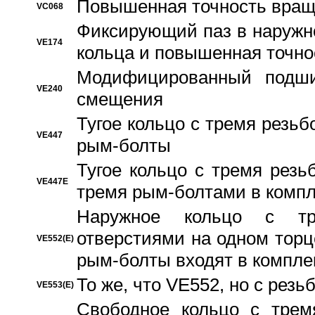
Повышенная точность вращ
VC068
Фиксирующий паз в наружн
VE174
кольца и повышенная точн
Модифицированный подши
VE240
смещения
Тугое кольцо с тремя резь
VE447
рым-болты
Тугое кольцо с тремя рез
VE447E
тремя рым-болтами в компл
Наружное кольцо с тр
отверстиями на одном торце
VE552(E)
рым-болты входят в компле
То же, что VE552, но с рез
VE553(E)
Свободное кольцо с трем