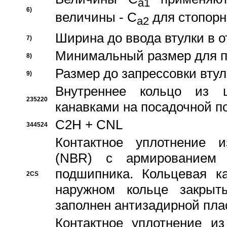
a1
6)
величины - C
для стопорн
a2
Ширина до ввода втулки в 
7)
Минимальный размер для п
8)
Размер до запрессовки втул
9)
Внутреннее кольцо из 
235220
канавками на посадочной п
C2H + CNL
344524
Контактное уплотнение и
(NBR) с армированием 
подшипника. Кольцевая к
2CS
наружном кольце закрыт
заполнен антизадирной пла
Контактное уплотнение и