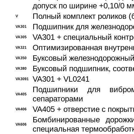
допуск по ширине +0,10/0 м
Полный комплект роликов (
V
Подшипник для железнодор
VA301
VA301 + специальный контр
VA305
Оптимизированная внутрен
VA321
Буксовый железнодорожный
VA350
Буксовый подшипник, соотв
VA380
VA301 + VL0241
VA3091
Подшипники для вибром
VA405
сепараторами
VA405 + отверстие с покры
VA406
Бомбинированные дорожк
VA606
специальная термообработ