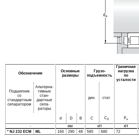
Граничная
Основные
Грузо-
нагрузка
Обозначение
размеры
подъемность
по
усталости
Альтерна-
Подшипник
тивные
со
стан-
дин.
стат.
стандартным
дартные
сепаратором
сепа-
раторы
C
P
d
D
B
C
0
u
-
мм
кН
кН
* NJ 232 ECM
ML
160
290
48
585
680
72