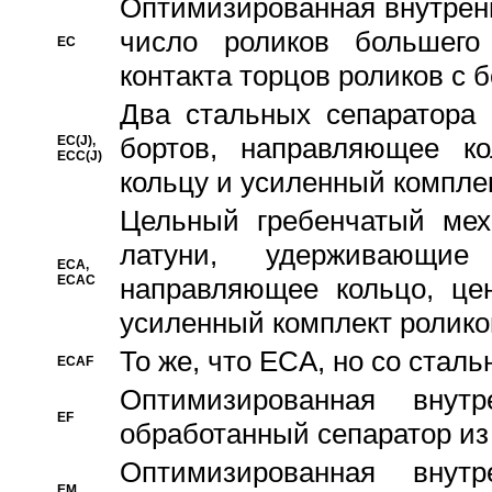
Oптимизированная внутренн
число роликов большего
EC
контакта торцов роликов с 
Два стальных сепаратора 
бортов, направляющее ко
EC(J),
ECC(J)
кольцу и усиленный компле
Цельный гребенчатый мех
латуни, удерживающи
ECA,
ECAC
направляющее кольцо, цен
усиленный комплект ролико
То же, что ECA, но со стал
ECAF
Оптимизированная внут
EF
обработанный сепаратор из
Оптимизированная внут
EM