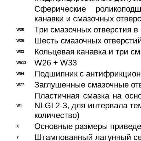
Сферические роликопод
канавки и смазочных отвер
Три смазочных отверстия в
W20
Шесть смазочных отверстий
W26
Кольцевая канавка и три с
W33
W26 + W33
W513
Подшипник с антифрикционн
W64
Заглушенные смазочные от
W77
Пластичная смазка на осн
NLGI 2-3, для интервала те
WT
количество)
Основные размеры приведен
X
Штампованный латунный се
Y