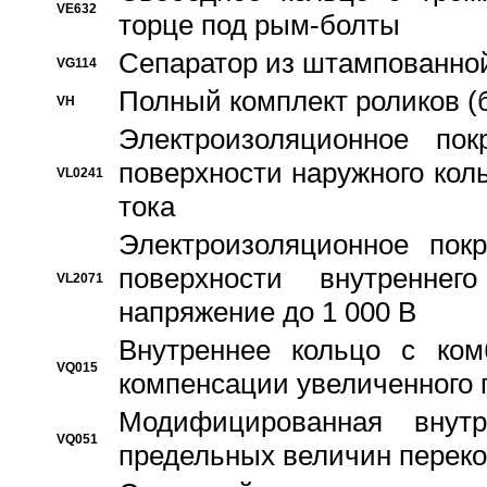
VE632
торце под рым-болты
Сепаратор из штампованной
VG114
Полный комплект роликов (
VH
Электроизоляционное по
поверхности наружного коль
VL0241
тока
Электроизоляционное пок
поверхности внутреннег
VL2071
напряжение до 1 000 В
Bнутреннее кольцо с ком
VQ015
компенсации увеличенного 
Модифицированная внут
VQ051
предельных величин переко