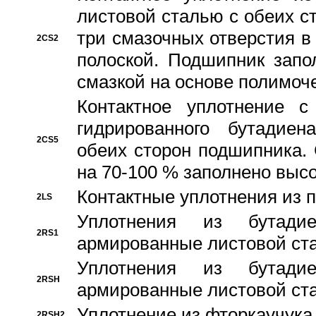
листовой сталью с обеих с
три смазочных отверстия в
2CS2
полоской. Подшипник запо
смазкой на основе полимо
Контактное уплотнение 
гидрированного бутадиен
2CS5
обеих сторон подшипника.
на 70-100 % заполнено выс
Контактные уплотнения из 
2LS
Уплотнения из бутадие
2RS1
армированные листовой ста
Уплотнения из бутадие
2RSH
армированные листовой ста
Уплотнение из фторкаучука
2RSH2