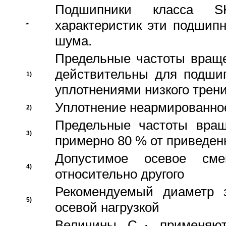
Подшипники класса S
характеристик эти подшип
*
шума.
Предельные частоты враще
действительны для подши
1)
уплотнениями низкого трени
Уплотнение неармированно
2)
Предельные частоты вращ
3)
примерно 80 % от приведен
Допустимое осевое сме
4)
относительно другого
Рекомендуемый диаметр 
5)
осевой нагрузкой
Величины C
применяют