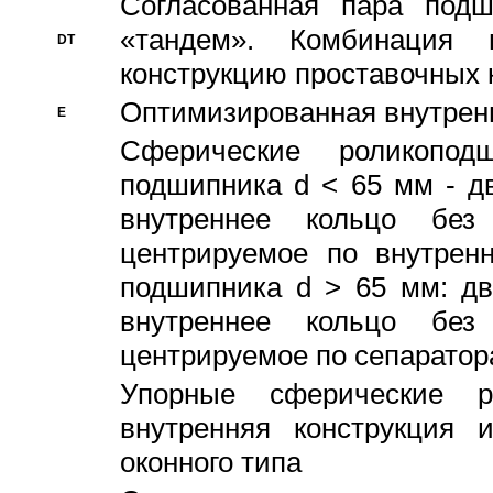
Согласованная пара под
«тандем». Комбинация
DT
конструкцию проставочных 
Оптимизированная внутрен
E
Сферические роликопод
подшипника d < 65 мм - дв
внутреннее кольцо без
центрируемое по внутренн
подшипника d > 65 мм: дв
внутреннее кольцо без
центрируемое по сепарато
Упорные сферические ро
внутренняя конструкция 
оконного типа