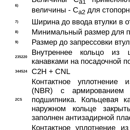
a1
6)
величины - C
для стопорн
a2
Ширина до ввода втулки в 
7)
Минимальный размер для п
8)
Размер до запрессовки втул
9)
Внутреннее кольцо из 
235220
канавками на посадочной п
C2H + CNL
344524
Контактное уплотнение и
(NBR) с армированием 
подшипника. Кольцевая к
2CS
наружном кольце закрыт
заполнен антизадирной пла
Контактное уплотнение и