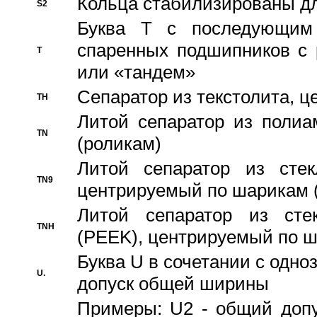
Кольца стабилизированы дл
S2
Буква T с последующим
спаренных подшипников с 
T
или «тандем»
Сепаратор из текстолита, 
TH
Литой сепаратор из полиа
TN
(роликам)
Литой сепаратор из стекл
TN9
центрируемый по шарикам 
Литой сепаратор из стек
TNH
(PEEK), центрируемый по 
Буква U в сочетании с одн
U.
допуск общей ширины
Примеры: U2 - общий допу