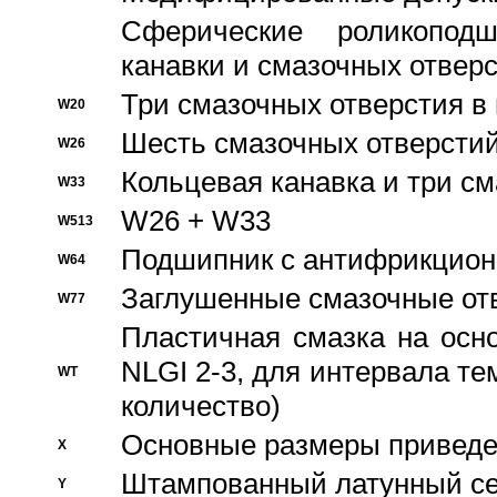
Сферические роликопод
канавки и смазочных отвер
Три смазочных отверстия в
W20
Шесть смазочных отверстий
W26
Кольцевая канавка и три с
W33
W26 + W33
W513
Подшипник с антифрикционн
W64
Заглушенные смазочные от
W77
Пластичная смазка на осн
NLGI 2-3, для интервала те
WT
количество)
Основные размеры приведен
X
Штампованный латунный се
Y