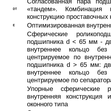
Согласованная пара под
«тандем». Комбинация
DT
конструкцию проставочных 
Оптимизированная внутрен
E
Сферические роликопод
подшипника d < 65 мм - дв
внутреннее кольцо без
центрируемое по внутренн
подшипника d > 65 мм: дв
внутреннее кольцо без
центрируемое по сепарато
Упорные сферические ро
внутренняя конструкция 
оконного типа