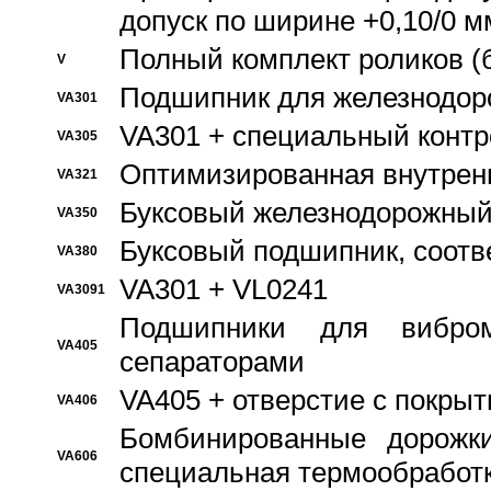
допуск по ширине +0,10/0 м
Полный комплект роликов (
V
Подшипник для железнодор
VA301
VA301 + специальный контр
VA305
Оптимизированная внутрен
VA321
Буксовый железнодорожный
VA350
Буксовый подшипник, соотв
VA380
VA301 + VL0241
VA3091
Подшипники для вибром
VA405
сепараторами
VA405 + отверстие с покры
VA406
Бомбинированные дорожк
VA606
специальная термообработ