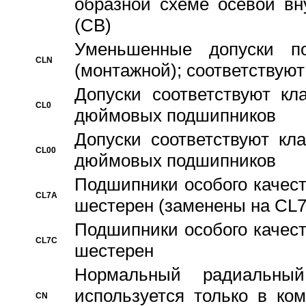
образной схеме осевой вн
(CB)
Уменьшенные допуски 
CLN
(монтажной); соответствуют
Допуски соответствуют кл
CL0
дюймовых подшипников
Допуски соответствуют кл
CL00
дюймовых подшипников
Подшипники особого качест
CL7A
шестерен (заменены на CL
Подшипники особого качест
CL7C
шестерен
Hормальный радиальный
используется только в ко
CN