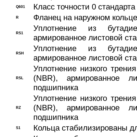
Класс точности 0 стандар
Q601
Фланец на наружном кольц
R
Уплотнение из бутадие
RS1
армированное листовой ста
Уплотнение из бутадие
RSH
армированное листовой ста
Уплотнение низкого трения
(NBR), армированное л
RSL
подшипника
Уплотнение низкого трения
(NBR), армированное л
RZ
подшипника
Кольца стабилизированы дл
S1