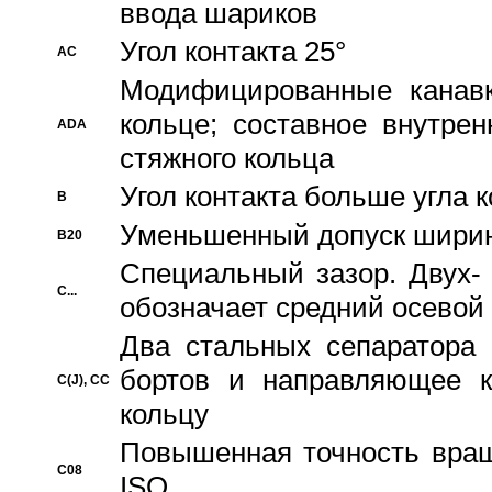
ввода шариков
Угол контакта 25°
AC
Модифицированные канавк
кольце; составное внутре
ADA
стяжного кольца
Угол контакта больше угла 
B
Уменьшенный допуск шири
B20
Специальный зазор. Двух-
C...
обозначает средний осевой
Два стальных сепаратора 
бортов и направляющее к
C(J), CC
кольцу
Повышенная точность враще
C08
ISO