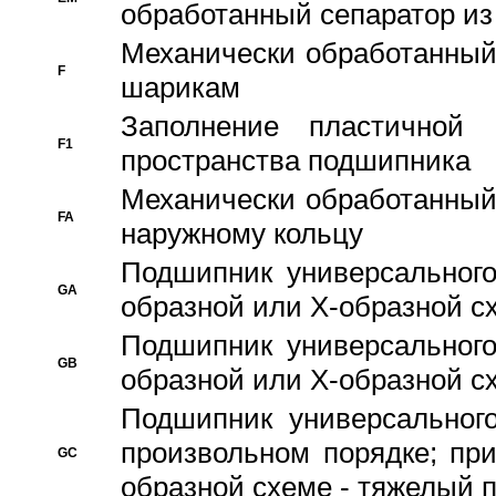
обработанный сепаратор из
Механически обработанный
F
шарикам
Заполнение пластичной
F1
пространства подшипника
Механически обработанный
FA
наружному кольцу
Подшипник универсального
GA
образной или Х-образной сх
Подшипник универсального
GB
образной или Х-образной с
Подшипник универсального
произвольном порядке; пр
GC
образной схеме - тяжелый 