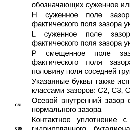
обозначающих суженное ил
H суженное поле зазора
фактического поля зазора у
L суженное поле зазор
фактического поля зазора у
P смещенное поле заз
фактического поля заз
половину поля соседней гр
Указанные буквы также ис
классами зазоров: С2, C3, 
Осевой внутренний зазор 
CNL
нормального зазора
Контактное уплотнение 
гидрированного бутадиен
CS5