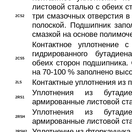
листовой сталью с обеих с
три смазочных отверстия в
2CS2
полоской. Подшипник запо
смазкой на основе полимо
Контактное уплотнение 
гидрированного бутадиен
2CS5
обеих сторон подшипника.
на 70-100 % заполнено выс
Контактные уплотнения из 
2LS
Уплотнения из бутадие
2RS1
армированные листовой ста
Уплотнения из бутадие
2RSH
армированные листовой ста
Уплотнение из фторкаучука
2RSH2