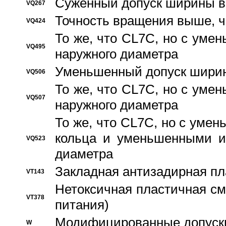
Суженный допуск ширины вн
VQ267
Точность вращения выше, 
VQ424
То же, что CL7C, но с ум
VQ495
наружного диаметра
Уменьшенный допуск ширин
VQ506
То же, что CL7C, но с ум
VQ507
наружного диаметра
То же, что CL7C, но с уме
кольца и уменьшенными и
VQ523
диаметра
Закладная антизадирная пл
VT143
Нетоксичная пластичная сма
VT378
питания)
Модифицированные допуски
W