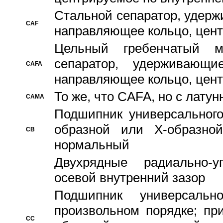
Стальной сепаратор, удерж
CAF
направляющее кольцо, цент
Цельный гребенчатый м
сепаратор, удерживающ
CAFA
направляющее кольцо, цент
То же, что CAFA, но с лату
CAMA
Подшипник универсального
образной или Х-образно
CB
нормальный
Двухрядные радиально-
осевой внутренний зазор
Подшипник универсальн
произвольном порядке; пр
CC