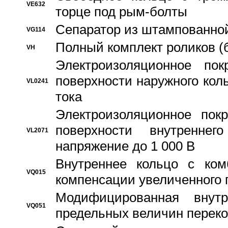
VE632
торце под рым-болты
Сепаратор из штампованной
VG114
Полный комплект роликов (
VH
Электроизоляционное по
поверхности наружного коль
VL0241
тока
Электроизоляционное пок
поверхности внутреннег
VL2071
напряжение до 1 000 В
Bнутреннее кольцо с ком
VQ015
компенсации увеличенного 
Модифицированная внут
VQ051
предельных величин переко