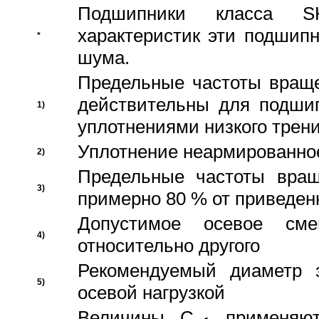
Подшипники класса S
характеристик эти подшип
*
шума.
Предельные частоты враще
действительны для подши
1)
уплотнениями низкого трени
Уплотнение неармированно
2)
Предельные частоты вращ
3)
примерно 80 % от приведен
Допустимое осевое сме
4)
относительно другого
Рекомендуемый диаметр 
5)
осевой нагрузкой
Величины C
применяют