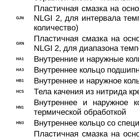
Пластичная смазка на осно
NLGI 2, для интервала темп
GJN
количество)
Пластичная смазка на осн
GXN
NLGI 2, для диапазона темп
Внутренние и наружные кол
HA1
Bнутреннее кольцо подшипн
HA3
Bнутреннее и наружное коль
HB1
Тела качения из нитрида к
HC5
Bнутреннее и наружное к
HN1
термической обработкой
Внутреннее кольцо со спец
HN3
Пластичная смазка на осн