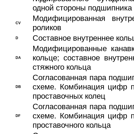
одной стороны подшипника
Модифицированная внутре
CV
роликов
Составное внутреннее кольц
D
Модифицированные канавк
кольце; составное внутре
DA
стяжного кольца
Согласованная пара подши
схеме. Комбинация цифр п
DB
проставочных колец
Согласованная пара подши
схеме. Комбинация цифр п
DF
проставочного кольца