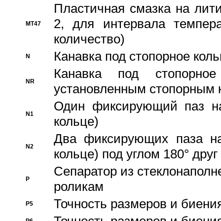
Пластичная смазка на лити
2, для интервала темпера
MT47
количество)
Канавка под стопорное кол
N
Канавка под стопорно
NR
установленным стопорным 
Один фиксирующий паз на
N1
кольце)
Два фиксирующих паза на
N2
кольце) под углом 180° друг 
Cепаратор из стеклонаполн
P
роликам
Точность размеров и биения
P5