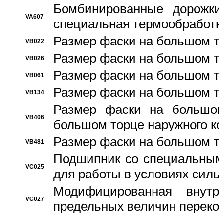
Бомбинированные дорожк
VA607
специальная термообработ
Размер фаски на большом т
VB022
Размер фаски на большом т
VB026
Размер фаски на большом т
VB061
Размер фаски на большом т
VB134
Размер фаски на большо
VB406
большом торце наружного к
Размер фаски на большом т
VB481
Подшипник со специальным
VC025
для работы в условиях сил
Модифицированная внут
VC027
предельных величин переко