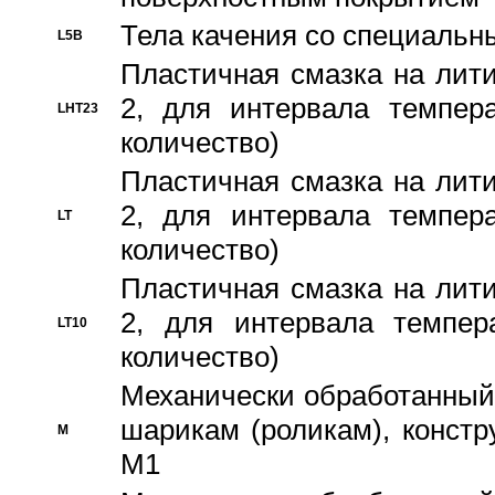
Тела качения со специаль
L5B
Пластичная смазка на лити
2, для интервала темпера
LHT23
количество)
Пластичная смазка на лити
2, для интервала темпера
LT
количество)
Пластичная смазка на лити
2, для интервала темпер
LT10
количество)
Механически обработанный 
шарикам (роликам), констр
M
M1