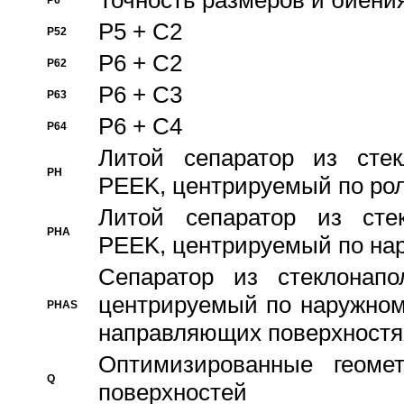
Точность размеров и биения
P6
P5 + C2
P52
P6 + C2
P62
P6 + C3
P63
P6 + C4
P64
Литой сепаратор из стек
PH
PEEK, центрируемый по ро
Литой сепаратор из стек
PHA
PEEK, центрируемый по на
Сепаратор из стеклонапо
центрируемый по наружном
PHAS
направляющих поверхностя
Оптимизированные геомет
Q
поверхностей