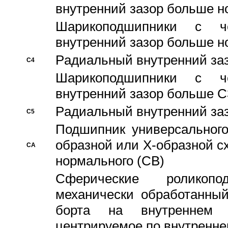
внутренний зазор больше н
Шарикоподшипники с че
внутренний зазор больше н
Pадиальный внутренний за
C4
Шарикоподшипники с че
внутренний зазор больше C
Pадиальный внутренний за
C5
Подшипник универсального
образной или Х-образной с
CA
нормального (CB)
Сферические роликопо
механически обработанный
борта на внутреннем 
центрируемое по внутренне