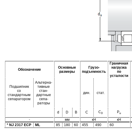
Граничная
Основные
Грузо-
нагрузка
Обозначение
размеры
подъемность
по
усталости
Альтерна-
Подшипник
тивные
со
стан-
дин.
стат.
стандартным
дартные
сепаратором
сепа-
раторы
C
P
d
D
B
C
0
u
-
мм
кН
кН
* NJ 2317 ECP
ML
85
180
60
455
490
60