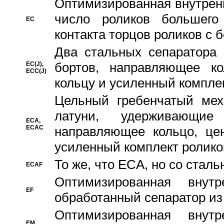
Oптимизированная внутренн
число роликов большего
EC
контакта торцов роликов с 
Два стальных сепаратора 
бортов, направляющее ко
EC(J),
ECC(J)
кольцу и усиленный компле
Цельный гребенчатый мех
латуни, удерживающи
ECA,
ECAC
направляющее кольцо, цен
усиленный комплект ролико
То же, что ECA, но со стал
ECAF
Оптимизированная внут
EF
обработанный сепаратор из
Оптимизированная внут
EM