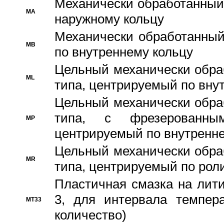
Механически обработанный
MA
наружному кольцу
Механически обработанный
MB
по внутреннему кольцу
Цельный механически обра
ML
типа, центрируемый по вну
Цельный механически обра
типа, с фрезерованны
MP
центрируемый по внутренне
Цельный механически обра
MR
типа, центрируемый по рол
Пластичная смазка на лити
3, для интервала темпера
MT33
количество)