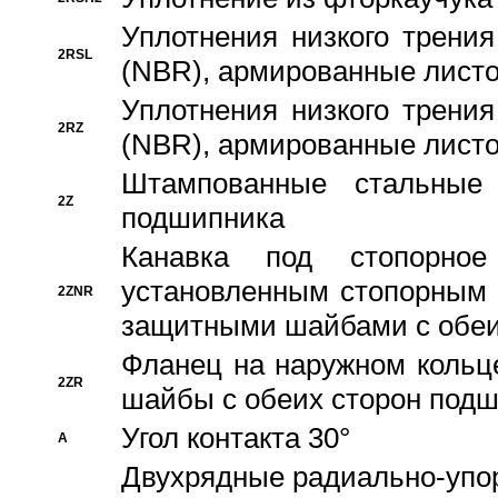
Уплотнения низкого трения
2RSL
(NBR), армированные листо
Уплотнения низкого трения
2RZ
(NBR), армированные листо
Штампованные стальные
2Z
подшипника
Канавка под стопорно
установленным стопорным
2ZNR
защитными шайбами с обеи
Фланец на наружном кольц
2ZR
шайбы с обеих сторон под
Угол контакта 30°
A
Двухрядные радиально-упо