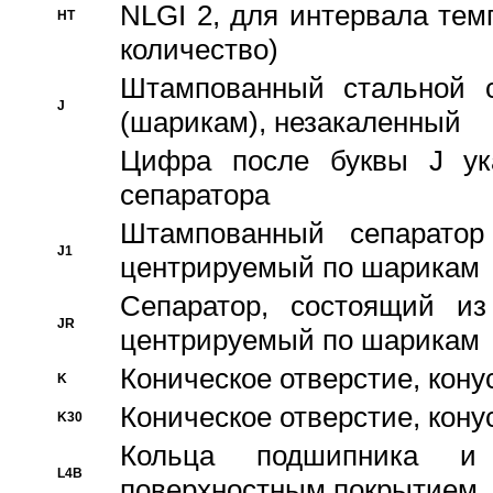
NLGI 2, для интервала темп
HT
количество)
Штампованный стальной с
J
(шарикам), незакаленный
Цифра после буквы J ука
сепаратора
Штампованный сепаратор
J1
центрируемый по шарикам
Сепаратор, состоящий из
JR
центрируемый по шарикам
Коническое отверстие, кону
K
Коническое отверстие, кону
K30
Кольца подшипника и
L4B
поверхностным покрытием