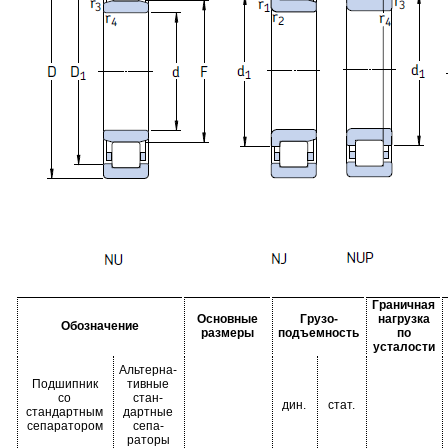
Граничная
Основные
Грузо-
нагрузка
Обозначение
размеры
подъемность
по
усталости
Альтерна-
Подшипник
тивные
со
стан-
дин.
стат.
стандартным
дартные
сепаратором
сепа-
раторы