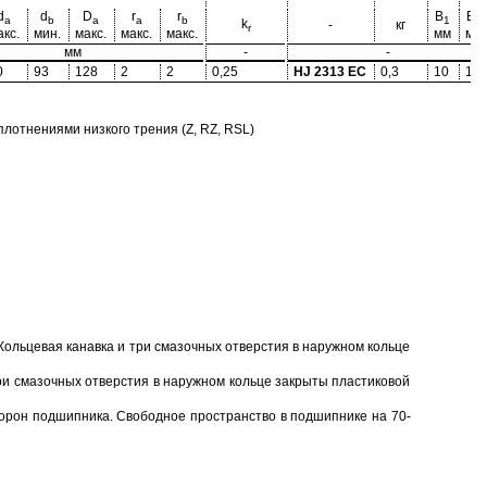
d
d
D
r
r
B
B
a
b
a
a
b
1
2
k
-
кг
r
акс.
мин.
макс.
макс.
макс.
мм
мм
мм
-
-
0
93
128
2
2
0,25
HJ 2313 EC
0,3
10
18
отнениями низкого трения (Z, RZ, RSL)
Кольцевая канавка и три смазочных отверстия в наружном кольце
ри смазочных отверстия в наружном кольце закрыты пластиковой
торон подшипника. Свободное пространство в подшипнике на 70-