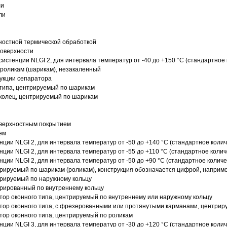
ли
ли
ностной термической обработкой
поверхности
истенции NLGI 2, для интервала температур от -40 до +150 °C (стандартное 
роликам (шарикам), незакаленный
рукции сепаратора
 типа, центрируемый по шарикам
 колец, центрируемый по шарикам
оверхностным покрытием
ем
нции NLGI 2, для интервала температур от -50 до +140 °C (стандартное колич
нции NLGI 2, для интервала температур от -55 до +110 °C (стандартное колич
нции NLGI 2, для интервала температур от -50 до +90 °C (стандартное количе
рируемый по шарикам (роликам), конструкция обозначается цифрой, наприме
рируемый по наружному кольцу
рированный по внутреннему кольцу
ор оконного типа, центрируемый по внутреннему или наружному кольцу
ор оконного типа, с фрезерованными или протянутыми карманами, центриру
ор оконного типа, центрируемый по роликам
нции NLGI 3, для интервала температур от -30 до +120 °C (стандартное колич