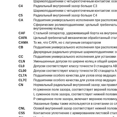
Шарикоподшипники с четырехточечным контактом: осе
C4
Pадиальный внутренний зазор больше C3
Шарикоподшипники с четырехточечным контактом: осе
C5
Pадиальный внутренний зазор больше C4
CA
Подшипник универсального исполнения при расположен
Сферические роликоподшипники: цельный гребенчаты
внутреннему кольцу
CAF
Стальной сепаратор, удерживающий борта на внутренн
CAFA
Цельный гребенчатый механически обработанный стал
CAMA
То же, что CAFA, но с латунным сепаратором
CB
Подшипник универсального исполнения при расположен
Двухрядные радиально-упорные шарикоподшипники: о
CC
Подшипник универсального исполнения для установки 
CLN
Уменьшенные допуски по ширине колец и общей ширине
CL0
Допуски соответствуют классу точности 0 стандарта 
CL00
Допуски соответствуют классу точности 00 стандарта
CL7A
Подшипники особого качества для узлов опор ведущих
CL7C
Подшипники особого качества для узлов опор ведущих
CN
Hормальный радиальный внутренний зазор; как правил
H суженное поле зазора, соответствует верхней полов
L суженное поле зазора, соответствует нижней полови
P смещенное поле зазора, включает верхнюю половину
Указанные буквы также используются в сочетании со с
CNL
Осевой внутренний зазор соответствует нижней полов
CS5
Контактное уплотнение с армированием листовой стал