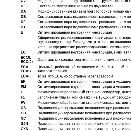
CV
Модифицированная внутренняя конструкция, полный к
D
Составное внутреннее кольцо из двух частей
DA
Модифицированные канавки под стопорное кольцо на н
DB
Согласованная пара подшипников с расположением по 
DF
Согласованная пара подшипников с расположением по 
DT
Согласованная пара подшипников с расположением по 
E
Оптимизированная внутренняя конструкция
Сферические роликоподшипники: если диаметр отверст
внутреннему кольцу. Если диаметр отверстия подшипни
Упорные сферические роликоподшипники: оптимизиров
EC
Oптимизированная внутренняя конструкция, включает 
EC(J),
Два стальных сепаратора оконного типа, внутреннее к
ECC(J)
ECA,
Цельный гребенчатый механически обработанный сеп
ECAC
комплект роликов
ECAF
То же, что ECA, но со стальным сепаратором
EF
Оптимизированная внутренняя конструкция и механич
EM
Оптимизированная внутренняя конструкция и механич
F
Механически обработанный стальной сепаратор, цен
F1
Заполнение пластичной смазкой на 10-15% от свободн
FA
Механически обработанный стальной сепаратор, цент
GA
Подшипник универсального исполнения при расположен
GB
Подшипник универсального исполнения при расположен
GC
Подшипник универсального исполнения для парной уст
GJN
Пластичная смазка на основе полимочевины, класс конс
GXN
Пластичная смазка на основе полимочевины, класс конс