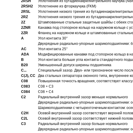
2RSH
Уплотнения из бутадиенакрилнитрильного каучука (NB
2RSH2
Уплотнение из фторкаучука (FKM)
2RSL
Уплотнения низкого трения из бутадиенакрилнитрильн
2RZ
Уплотнения низкого трения из бутадиенакрилнитрильн
2Z
Штампованные стальные защитные шайбы с обеих ст
2ZNR
Канавка под стопорное кольцо на наружном кольце с
2ZR
Фланец на наружном кольце и штампованные стальны
A
Угол контакта 30°
Двухрядные радиально-упорные шарикоподшипники: бе
AC
Угол контакта 25°
ADA
Модифицированные канавки под стопорное кольцо в на
B
Угол контакта больше угла контакта стандартного под
B20
Уменьшенный допуск ширины подшипника
C...
Специальный зазор. Двух- или трехзначное число посл
C(J), CC
Два стальных сепаратора оконного типа, внутреннее к
C08
Повышенная точность вращения, соответствует классу 
C083
C08 + C3
C084
C08 + C4
C2
Pадиальный внутренний зазор меньше нормального
Двухрядные радиально-упорные шарикоподшипники: о
Шарикоподшипники с четырехточечным контактом: осе
C2H
Осевой внутренний зазор соответствует верхней поло
C2L
Осевой внутренний зазор соответствует нижней полов
C3
Pадиальный внутренний зазор больше нормального
Двухрядные радиально-упорные шарикоподшипники: ос