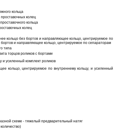
яжного кольца
 проставочных колец
проставочного кольца
роставочных колец
нее кольцо без бортов и направляющее кольцо, центрируемое по
ез бортов и направляющее кольцо, центрируемое по сепараторам
о типа
кта торцов роликов с бортами
у и усиленный комплект роликов
ее кольцо, центрируемое по внутреннему кольцу, и усиленный
разной схеме - тяжелый предварительный натяг
 количество)