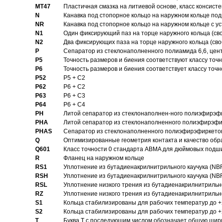
MT47
Пластичная смазка на литиевой основе, класс консисте
N
Канавка под стопорное кольцо на наружном кольце по
NR
Канавка под стопорное кольцо на наружном кольце с 
N1
Один фиксирующий паз на торце наружного кольца (св
N2
Два фиксирующих паза на торце наружного кольца (своб
P
Cепаратор из стеклонаполненного полиамида 6,6, цен
P5
Точность размеров и биения соответствуют классу точн
P6
Точность размеров и биения соответствует классу точн
P52
P5 + C2
P62
P6 + C2
P63
P6 + C3
P64
P6 + C4
PH
Литой сепаратор из стеклонаполнен-ного полиэфирэф
PHA
Литой сепаратор из стеклонаполненного полиэфирэфи
PHAS
Сепаратор из стеклонаполненного полиэфирэфиркетон
Q
Оптимизированные геометрия контакта и качество обр
Q601
Класс точности 0 стандарта ABMA для дюймовых подш
R
Фланец на наружном кольце
RS1
Уплотнение из бутадиенакрилнитрильного каучука (NB
RSH
Уплотнение из бутадиенакрилнитрильного каучука (NB
RSL
Уплотнение низкого трения из бутадиенакрилнитрильно
RZ
Уплотнение низкого трения из бутадиенакрилнитрильно
S1
Кольца стабилизированы для рабочих температур до +
S2
Кольца стабилизированы для рабочих температур до +
T
Буква T с последующим числом обозначает общую шир