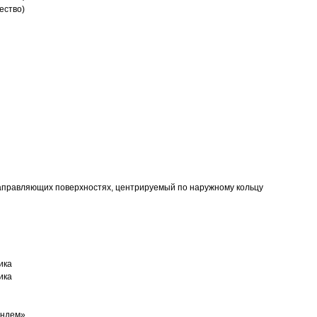
ество)
аправляющих поверхностях, центрируемый по наружному кольцу
ика
ика
андем»