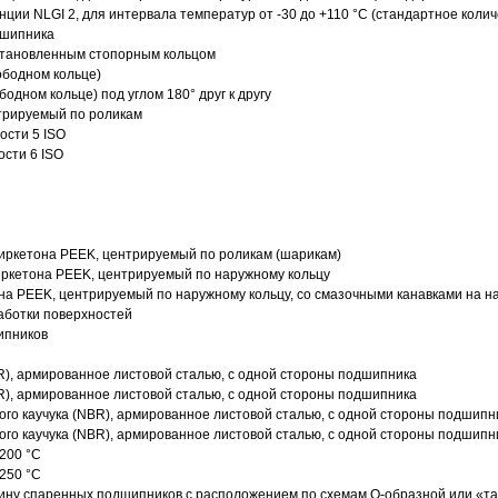
нции NLGI 2, для интервала температур от -30 до +110 °C (стандартное колич
дшипника
установленным стопорным кольцом
ободном кольце)
одном кольце) под углом 180° друг к другу
трируемый по роликам
ости 5 ISO
ости 6 ISO
иркетона PEEK, центрируемый по роликам (шарикам)
ркетона PEEK, центрируемый по наружному кольцу
а PEEK, центрируемый по наружному кольцу, со смазочными канавками на н
аботки поверхностей
ипников
R), армированное листовой сталью, с одной стороны подшипника
R), армированное листовой сталью, с одной стороны подшипника
го каучука (NBR), армированное листовой сталью, с одной стороны подшипн
го каучука (NBR), армированное листовой сталью, с одной стороны подшипн
200 °C
250 °C
ину спаренных подшипников с расположением по схемам О-образной или «т