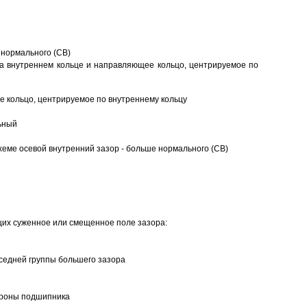
 нормального (CB)
а внутреннем кольце и направляющее кольцо, центрируемое по
 кольцо, центрируемое по внутреннему кольцу
ьный
еме осевой внутренний зазор - больше нормального (CB)
щих суженное или смещенное поле зазора:
седней группы большего зазора
ороны подшипника