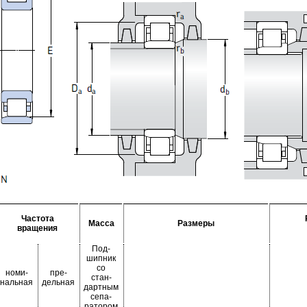
Частота
Масса
Размеры
вращения
Под-
шипник
со
номи-
пре-
стан-
нальная
дельная
дартным
сепа-
ратором