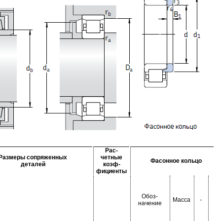
Рас-
Размеры сопряженных
четные
Фасонное кольцо
деталей
коэф-
фициенты
Обоз-
Масса
-
-
начение