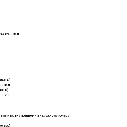
количество)
ество)
ество)
ство)
р, M1
емый по внутреннему и наружному кольцу
ество)