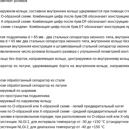
омплект роликов
аружном кольце; составное внутреннее кольцо удерживается при помощи ст
О-образной схеме. Комбинация цифр после букв DB обозначает конструкцию
Х-образной схеме. Комбинация цифр после букв DF обозначает конструкцию 
схеме «тандем». Комбинация цифр после букв DT обозначает конструкцию п
ия подшипника d < 65 мм - два стальных сепаратора оконного типа, внутрен
ка d > 65 мм: два стальных сепаратора оконного типа, внутреннее кольцо б
анная внутренняя конструкция и штампованный стальной сепаратор оконног
увеличенное число роликов большего размера с улучшенной геометрией конта
ольцо без бортов, направляющее кольцо, центрируемое по внутреннему кольц
аратор из латуни, удерживающие борта на внутреннем кольце, направляющ
ески обработанный сепаратор из стали
ески обработанный сепаратор из латуни
трируемый по шарикам
ого пространства подшипника
рируемый по наружному кольцу
ии по О-образной или Х-образной схеме - легкий предварительный натяг
ии по О-образной или Х-образной схеме - средний предварительный натяг
ановки в произвольном порядке; при расположении по О-образ-ной или Х-об
истенции. NLGI 2, для интервала температур от -30 до +150 °C (стандартное
истенции NLGI 2, для диапазона температур от -40 до +150 °C