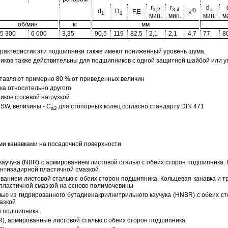
r
r
d
1,2
3,4
a
4)
d
D
F,E
s
1
1
мин.
мин.
мин.
м
об/мин
кг
мм
5 300
6 000
3,35
90,5
119
82,5
2,1
2,1
4,7
77
8
арактеристик эти подшипники также имеют пониженный уровень шума.
ов также действительны для подшипников с одной защитной шайбой или упл
тавляют примерно 80 % от приведенных величин
а относительно другого
ков с осевой нагрузкой
SW, величины - C
для стопорных колец согласно стандарту DIN 471
a2
ми канавками на посадочной поверхности
аучука (NBR) с армированием листовой сталью с обеих сторон подшипника. 
антизадирной пластичной смазкой
ованием листовой сталью с обеих сторон подшипника. Кольцевая канавка и т
пластичной смазкой на основе полимочевины
ью из гидрированного бутадиенакрилнитрильного каучука (HNBR) с обеих с
азкой
н подшипника
R), армированные листовой сталью с обеих сторон подшипника