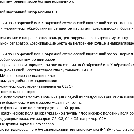
вой внутренний зазор больше нормального
вой внутренний зазор больше C3
ии по О-образной или Х-образной схеме осевой внутренний зазор - меньше
й механически обработанный сепаратор из латуни, удерживающий борта н
ем кольце и направляющее кольцо, центрируемое по внутреннему кольцу
ьной сепаратор, удерживающие борта на внутреннем кольце и направляющее
ии по О-образной или Х-образной схеме осевой внутренний зазор - нормал
собый осевой внутренний зазор
в произвольном порядке; при расположении по О-образной или Х-образной сх
 (монтажной); соответствуют классу точности ISO 6X
АВМА для дюймовых подшипников
 ABMA для дюймовых подшипников
 конических шестерен (заменены на CL7C)
 конических шестерен
о, используется только в комбинации с одной из следующих букв, обозначаю
ине фактического поля зазора указанной группы
не фактического поля зазора указанной группы
 фактического поля зазора указанной группы плюс нижнюю половину поля со
ледующими классами зазоров: С2, C3, С4 и С5, например, С2Н
ине группы нормального зазора
ью из гидрированного бутадиенакрилнитрильного каучука (HNBR) с одной ст