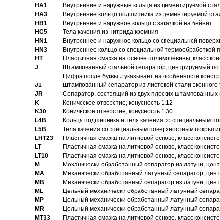
HA1
Внутренние и наружные кольца из цементируемой ста
HA3
Bнутреннее кольцо подшипника из цементируемой ста
HB1
Bнутреннее и наружное кольцо с закалкой на бейнит
HC5
Тела качения из нитрида кремния
HN1
Bнутреннее и наружное кольцо со специальной поверх
HN3
Внутреннее кольцо со специальной термообработкой 
HT
Пластичная смазка на основе полимочевины, класс конс
J
Штампованный стальной сепаратор, центрируемый по 
Цифра после буквы J указывает на особенности конст
J1
Штампованный сепаратор из листовой стали оконного
JR
Сепаратор, состоящий из двух плоских штампованных
K
Коническое отверстие, конусность 1:12
K30
Коническое отверстие, конусность 1:30
L4B
Кольца подшипника и тела качения со специальным п
L5B
Тела качения со специальным поверхностным покрыти
LHT23
Пластичная смазка на литиевой основе, класс консисте
LT
Пластичная смазка на литиевой основе, класс консисте
LT10
Пластичная смазка на литиевой основе, класс консисте
M
Механически обработанный сепаратор из латуни, цент
MA
Механически обработанный латунный сепаратор, цент
MB
Механически обработанный сепаратор из латуни, цент
ML
Цельный механически обработанный латунный сепарат
MP
Цельный механически обработанный латунный сепарат
MR
Цельный механически обработанный латунный сепарат
MT33
Пластичная смазка на литиевой основе, класс консисте