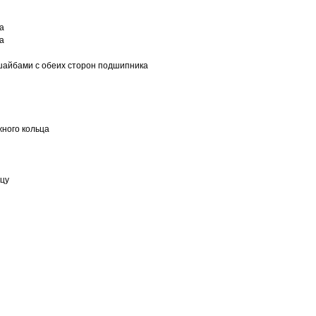
а
а
шайбами с обеих сторон подшипника
ного кольца
ьцу