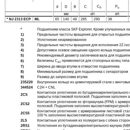
C
P
d
D
B
C
0
u
-
мм
кН
кН
* NJ 2313 ECP
ML
65
140
48
285
290
38
*
Подшипники класса SKF Explorer. Кроме улучшенных х
1)
Предельные частоты вращения для открытых подшипник
2)
Уплотнение неармированное
3)
Предельные частоты вращения для исполнения 2Z сос
4)
Допустимое осевое смещение одного кольца подшипник
5)
Рекомендуемый диаметр заплечиков вала для подшипни
Величины C
применяются для стопорных колец типа 
6)
a1
7)
Ширина до ввода втулки в отверстие подшипника
8)
Минимальный размер для подшипника с сепаратором
9)
Размер до запрессовки втулки
235220
Внутреннее кольцо из цементируемой стали с винтовы
344524
C2H + CNL
Контактное уплотнение из бутадиенакрилнитрильного к
2CS
закрыты пластиковой полоской. Подшипник заполнен 
Контактное уплотнение из фторкаучука (FPM) с армир
2CS2
полоской. Подшипник заполнен высокотемпературной 
Контактное уплотнение с армированием листовой стал
2CS5
100 % заполнено высокотемпературной пластичной см
2LS
Контактные уплотнения из полиуретана с обеих сторо
2RS1
Уплотнения из бутадиенакрилнитрильного каучука (NB