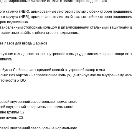
R), армированные листовой сталью с обеих сторон подшипника
ого каучука (NBR), армированные листовой сталью с обеих сторон подшипник
ого каучука (NBR), армированные листовой сталью с обеих сторон подшипник
орон подшипника
 установленным стопорным кольцом и штампованными стальными защитными 
е защитные шайбы с обеих сторон подшипника
з пазов для ввода шариков
ружном кольце; составное внутреннее кольцо удерживается при помощи стяж
шипника
е буквы С обозначает средний осевой внутренний зазор в мкм
ольцо без бортов и направляющее кольцо, центрируемое по внутреннему кол
точности 5 ISO
севой внутренний зазор меньше нормального
вой внутренний зазор меньше нормального
вине группы C2
ине группы C2
евой внутренний зазор больше нормального