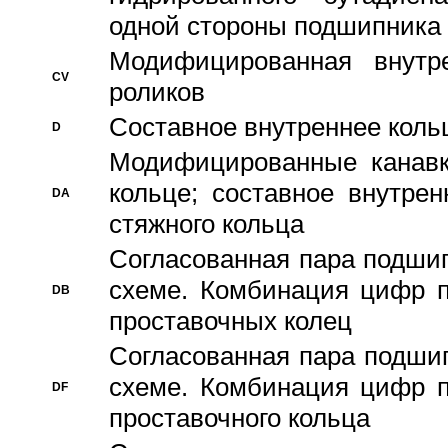
одной стороны подшипника
Модифицированная внутре
CV
роликов
Составное внутреннее кольц
D
Модифицированные канавк
кольце; составное внутре
DA
стяжного кольца
Согласованная пара подши
схеме. Комбинация цифр п
DB
проставочных колец
Согласованная пара подши
схеме. Комбинация цифр п
DF
проставочного кольца