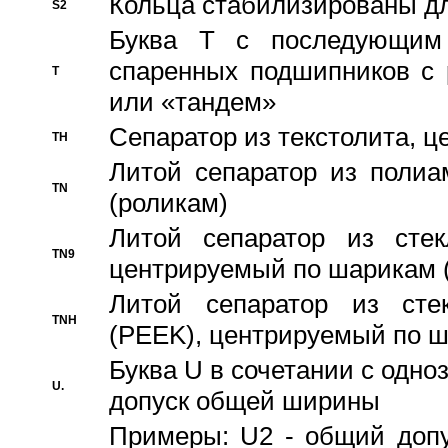
Кольца стабилизированы дл
S2
Буква T с последующим
спаренных подшипников с 
T
или «тандем»
Сепаратор из текстолита, 
TH
Литой сепаратор из полиа
TN
(роликам)
Литой сепаратор из стекл
TN9
центрируемый по шарикам 
Литой сепаратор из стек
TNH
(PEEK), центрируемый по 
Буква U в сочетании с одн
U.
допуск общей ширины
Примеры: U2 - общий допу