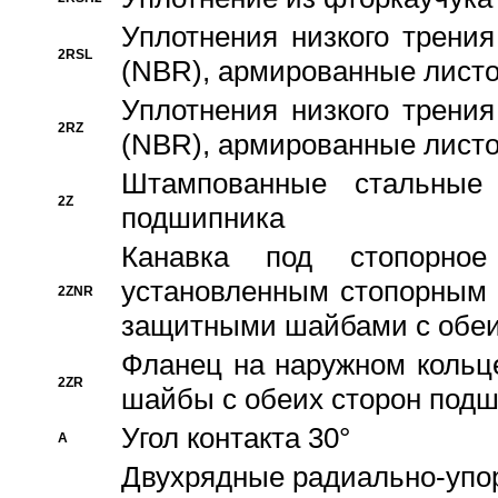
Уплотнения низкого трения
2RSL
(NBR), армированные листо
Уплотнения низкого трения
2RZ
(NBR), армированные листо
Штампованные стальные
2Z
подшипника
Канавка под стопорно
установленным стопорным
2ZNR
защитными шайбами с обеи
Фланец на наружном кольц
2ZR
шайбы с обеих сторон под
Угол контакта 30°
A
Двухрядные радиально-упо