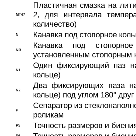
Пластичная смазка на лити
2, для интервала темпера
MT47
количество)
Канавка под стопорное кол
N
Канавка под стопорно
NR
установленным стопорным 
Один фиксирующий паз на
N1
кольце)
Два фиксирующих паза на
N2
кольце) под углом 180° друг 
Cепаратор из стеклонаполн
P
роликам
Точность размеров и биения
P5