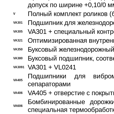
допуск по ширине +0,10/0 м
Полный комплект роликов (
V
Подшипник для железнодор
VA301
VA301 + специальный контр
VA305
Оптимизированная внутрен
VA321
Буксовый железнодорожный
VA350
Буксовый подшипник, соотв
VA380
VA301 + VL0241
VA3091
Подшипники для вибром
VA405
сепараторами
VA405 + отверстие с покры
VA406
Бомбинированные дорожк
VA606
специальная термообработ