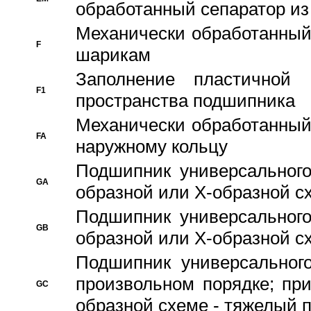
обработанный сепаратор из
Механически обработанный
F
шарикам
Заполнение пластичной
F1
пространства подшипника
Механически обработанный
FA
наружному кольцу
Подшипник универсального
GA
образной или Х-образной сх
Подшипник универсального
GB
образной или Х-образной с
Подшипник универсального
произвольном порядке; пр
GC
образной схеме - тяжелый 