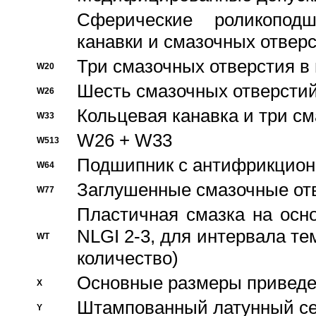
Сферические роликопод
канавки и смазочных отвер
Три смазочных отверстия в
W20
Шесть смазочных отверстий
W26
Кольцевая канавка и три с
W33
W26 + W33
W513
Подшипник с антифрикционн
W64
Заглушенные смазочные от
W77
Пластичная смазка на осн
NLGI 2-3, для интервала те
WT
количество)
Основные размеры приведен
X
Штампованный латунный се
Y