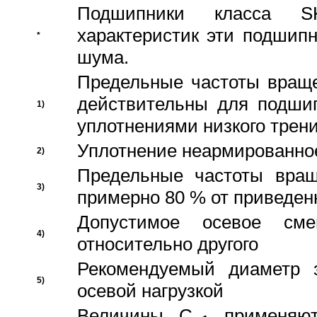
Подшипники класса S
характеристик эти подшип
*
шума.
Предельные частоты враще
действительны для подши
1)
уплотнениями низкого трени
Уплотнение неармированно
2)
Предельные частоты вращ
3)
примерно 80 % от приведен
Допустимое осевое сме
4)
относительно другого
Рекомендуемый диаметр 
5)
осевой нагрузкой
Величины C
применяют