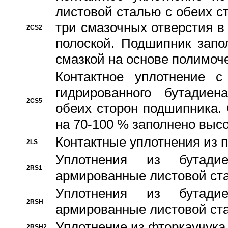
листовой сталью с обеих с
три смазочных отверстия в
2CS2
полоской. Подшипник запо
смазкой на основе полимо
Контактное уплотнение 
гидрированного бутадиен
2CS5
обеих сторон подшипника.
на 70-100 % заполнено выс
Контактные уплотнения из 
2LS
Уплотнения из бутадие
2RS1
армированные листовой ста
Уплотнения из бутадие
2RSH
армированные листовой ста
Уплотнение из фторкаучука
2RSH2