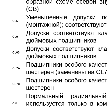
образной схеме осевой вн
(CB)
Уменьшенные допуски 
CLN
(монтажной); соответствуют
Допуски соответствуют кл
CL0
дюймовых подшипников
Допуски соответствуют кл
CL00
дюймовых подшипников
Подшипники особого качест
CL7A
шестерен (заменены на CL
Подшипники особого качест
CL7C
шестерен
Hормальный радиальный
используется только в ко
CN