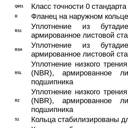
Класс точности 0 стандар
Q601
Фланец на наружном кольц
R
Уплотнение из бутадие
RS1
армированное листовой ста
Уплотнение из бутадие
RSH
армированное листовой ста
Уплотнение низкого трения
(NBR), армированное л
RSL
подшипника
Уплотнение низкого трения
(NBR), армированное л
RZ
подшипника
Кольца стабилизированы дл
S1