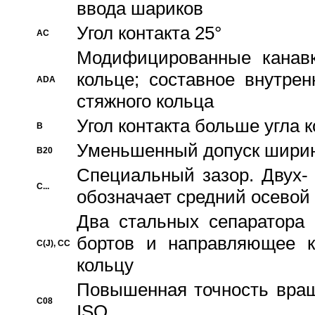
ввода шариков
Угол контакта 25°
AC
Модифицированные канавк
кольце; составное внутре
ADA
стяжного кольца
Угол контакта больше угла 
B
Уменьшенный допуск шири
B20
Специальный зазор. Двух-
C...
обозначает средний осевой
Два стальных сепаратора 
бортов и направляющее к
C(J), CC
кольцу
Повышенная точность враще
C08
ISO