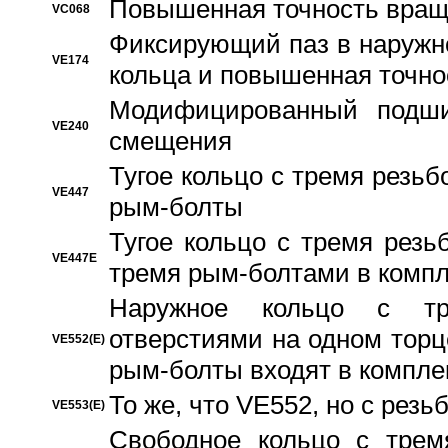
Повышенная точность вращ
VC068
Фиксирующий паз в наружн
VE174
кольца и повышенная точн
Модифицированный подши
VE240
смещения
Тугое кольцо с тремя резь
VE447
рым-болты
Тугое кольцо с тремя рез
VE447E
тремя рым-болтами в компл
Наружное кольцо с тр
отверстиями на одном торце
VE552(E)
рым-болты входят в компле
То же, что VE552, но с рез
VE553(E)
Свободное кольцо с трем