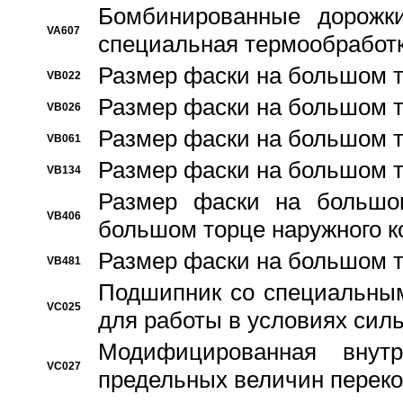
Бомбинированные дорожк
VA607
специальная термообработ
Размер фаски на большом т
VB022
Размер фаски на большом т
VB026
Размер фаски на большом т
VB061
Размер фаски на большом т
VB134
Размер фаски на большо
VB406
большом торце наружного к
Размер фаски на большом т
VB481
Подшипник со специальным
VC025
для работы в условиях сил
Модифицированная внут
VC027
предельных величин переко