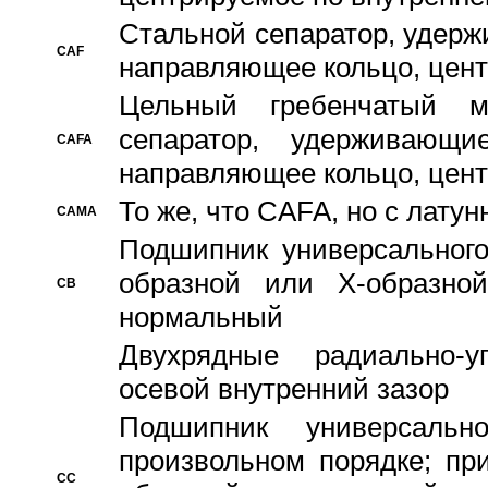
Стальной сепаратор, удерж
CAF
направляющее кольцо, цент
Цельный гребенчатый м
сепаратор, удерживающ
CAFA
направляющее кольцо, цент
То же, что CAFA, но с лату
CAMA
Подшипник универсального
образной или Х-образно
CB
нормальный
Двухрядные радиально-
осевой внутренний зазор
Подшипник универсальн
произвольном порядке; пр
CC