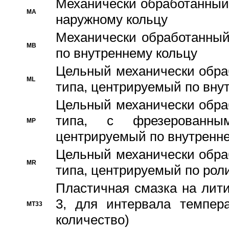
Механически обработанный
MA
наружному кольцу
Механически обработанный
MB
по внутреннему кольцу
Цельный механически обра
ML
типа, центрируемый по вну
Цельный механически обра
типа, с фрезерованны
MP
центрируемый по внутренне
Цельный механически обра
MR
типа, центрируемый по рол
Пластичная смазка на лити
3, для интервала темпера
MT33
количество)