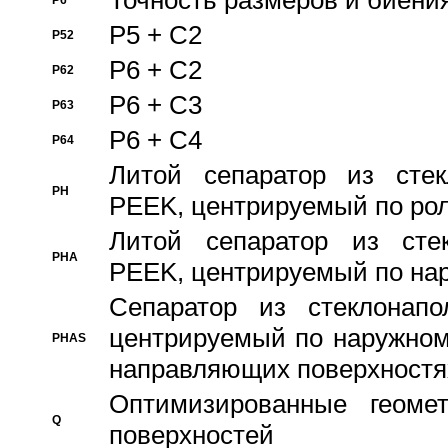
Точность размеров и биения
P6
P5 + C2
P52
P6 + C2
P62
P6 + C3
P63
P6 + C4
P64
Литой сепаратор из стек
PH
PEEK, центрируемый по ро
Литой сепаратор из стек
PHA
PEEK, центрируемый по на
Сепаратор из стеклонапо
центрируемый по наружном
PHAS
направляющих поверхностя
Оптимизированные геомет
Q
поверхностей