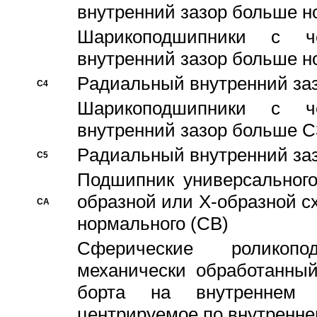
внутренний зазор больше н
Шарикоподшипники с че
внутренний зазор больше н
Pадиальный внутренний за
C4
Шарикоподшипники с че
внутренний зазор больше C
Pадиальный внутренний за
C5
Подшипник универсального
образной или Х-образной с
CA
нормального (CB)
Сферические роликопо
механически обработанный
борта на внутреннем 
центрируемое по внутренне