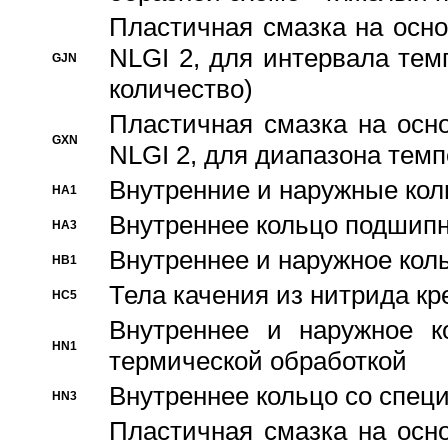
Пластичная смазка на осно
NLGI 2, для интервала темп
GJN
количество)
Пластичная смазка на осн
GXN
NLGI 2, для диапазона темп
Внутренние и наружные кол
HA1
Bнутреннее кольцо подшипн
HA3
Bнутреннее и наружное коль
HB1
Тела качения из нитрида к
HC5
Bнутреннее и наружное к
HN1
термической обработкой
Внутреннее кольцо со спец
HN3
Пластичная смазка на осн