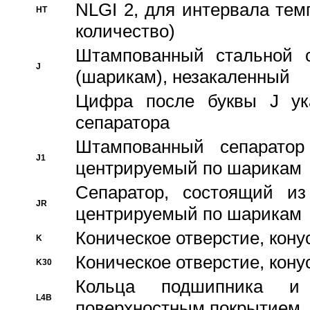
NLGI 2, для интервала темп
HT
количество)
Штампованный стальной с
J
(шарикам), незакаленный
Цифра после буквы J ука
сепаратора
Штампованный сепаратор
J1
центрируемый по шарикам
Сепаратор, состоящий из
JR
центрируемый по шарикам
Коническое отверстие, кону
K
Коническое отверстие, кону
K30
Кольца подшипника и
L4B
поверхностным покрытием