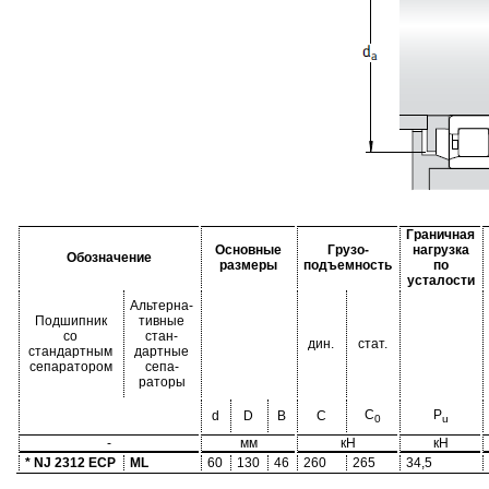
Граничная
Основные
Грузо-
нагрузка
Обозначение
размеры
подъемность
по
усталости
Альтерна-
Подшипник
тивные
со
стан-
дин.
стат.
стандартным
дартные
сепаратором
сепа-
раторы
C
P
d
D
B
C
0
u
-
мм
кН
кН
* NJ 2312 ECP
ML
60
130
46
260
265
34,5