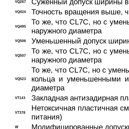
Суженный допуск ширины вн
VQ267
Точность вращения выше, 
VQ424
То же, что CL7C, но с ум
VQ495
наружного диаметра
Уменьшенный допуск ширин
VQ506
То же, что CL7C, но с ум
VQ507
наружного диаметра
То же, что CL7C, но с уме
кольца и уменьшенными и
VQ523
диаметра
Закладная антизадирная пл
VT143
Нетоксичная пластичная сма
VT378
питания)
Модифицированные допуски
W