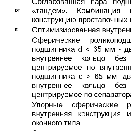
Согласованная пара под
«тандем». Комбинация
DT
конструкцию проставочных 
Оптимизированная внутрен
E
Сферические роликопод
подшипника d < 65 мм - дв
внутреннее кольцо без
центрируемое по внутренн
подшипника d > 65 мм: дв
внутреннее кольцо без
центрируемое по сепарато
Упорные сферические ро
внутренняя конструкция 
оконного типа