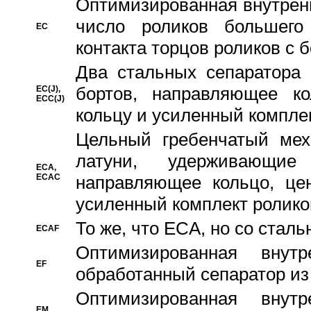
Oптимизированная внутренн
число роликов большего
EC
контакта торцов роликов с 
Два стальных сепаратора 
бортов, направляющее ко
EC(J),
ECC(J)
кольцу и усиленный компле
Цельный гребенчатый мех
латуни, удерживающи
ECA,
ECAC
направляющее кольцо, цен
усиленный комплект ролико
То же, что ECA, но со стал
ECAF
Оптимизированная внут
EF
обработанный сепаратор из
Оптимизированная внут
EM