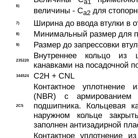
a1
6)
величины - C
для стопорн
a2
Ширина до ввода втулки в 
7)
Минимальный размер для п
8)
Размер до запрессовки втул
9)
Внутреннее кольцо из 
235220
канавками на посадочной п
C2H + CNL
344524
Контактное уплотнение и
(NBR) с армированием 
подшипника. Кольцевая к
2CS
наружном кольце закрыт
заполнен антизадирной пла
Контактное уплотнение и