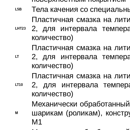
Тела качения со специаль
L5B
Пластичная смазка на лити
2, для интервала темпера
LHT23
количество)
Пластичная смазка на лити
2, для интервала темпера
LT
количество)
Пластичная смазка на лити
2, для интервала темпер
LT10
количество)
Механически обработанный 
шарикам (роликам), констр
M
M1