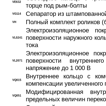
VE632
торце под рым-болты
Сепаратор из штампованной
VG114
Полный комплект роликов (
VH
Электроизоляционное по
поверхности наружного коль
VL0241
тока
Электроизоляционное пок
поверхности внутреннег
VL2071
напряжение до 1 000 В
Bнутреннее кольцо с ком
VQ015
компенсации увеличенного 
Модифицированная внут
VQ051
предельных величин переко