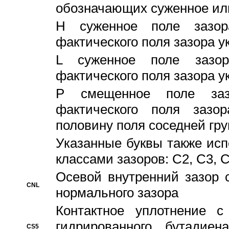
обозначающих суженное ил
H суженное поле зазора
фактического поля зазора у
L суженное поле зазор
фактического поля зазора у
P смещенное поле заз
фактического поля заз
половину поля соседней гр
Указанные буквы также ис
классами зазоров: С2, C3, 
Осевой внутренний зазор 
CNL
нормального зазора
Контактное уплотнение 
гидрированного бутадиен
CS5