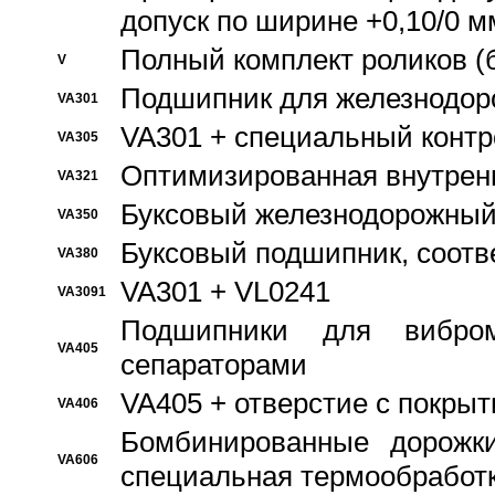
допуск по ширине +0,10/0 м
Полный комплект роликов (
V
Подшипник для железнодор
VA301
VA301 + специальный контр
VA305
Оптимизированная внутрен
VA321
Буксовый железнодорожный
VA350
Буксовый подшипник, соотв
VA380
VA301 + VL0241
VA3091
Подшипники для вибром
VA405
сепараторами
VA405 + отверстие с покры
VA406
Бомбинированные дорожк
VA606
специальная термообработ