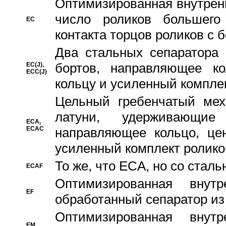
Oптимизированная внутренн
число роликов большего
EC
контакта торцов роликов с 
Два стальных сепаратора 
бортов, направляющее ко
EC(J),
ECC(J)
кольцу и усиленный компле
Цельный гребенчатый мех
латуни, удерживающи
ECA,
ECAC
направляющее кольцо, цен
усиленный комплект ролико
То же, что ECA, но со стал
ECAF
Оптимизированная внут
EF
обработанный сепаратор из
Оптимизированная внут
EM