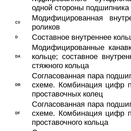
одной стороны подшипника
Модифицированная внутре
CV
роликов
Составное внутреннее кольц
D
Модифицированные канавк
кольце; составное внутре
DA
стяжного кольца
Согласованная пара подши
схеме. Комбинация цифр п
DB
проставочных колец
Согласованная пара подши
схеме. Комбинация цифр п
DF
проставочного кольца