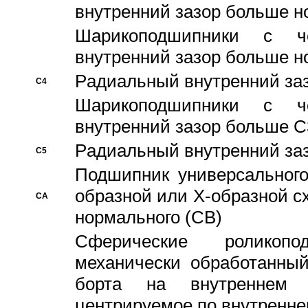
внутренний зазор больше н
Шарикоподшипники с че
внутренний зазор больше н
Pадиальный внутренний за
C4
Шарикоподшипники с че
внутренний зазор больше C
Pадиальный внутренний за
C5
Подшипник универсального
образной или Х-образной с
CA
нормального (CB)
Сферические роликопо
механически обработанный
борта на внутреннем 
центрируемое по внутренне