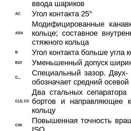
ввода шариков
Угол контакта 25°
AC
Модифицированные канавк
кольце; составное внутре
ADA
стяжного кольца
Угол контакта больше угла 
B
Уменьшенный допуск шири
B20
Специальный зазор. Двух-
C...
обозначает средний осевой
Два стальных сепаратора 
бортов и направляющее к
C(J), CC
кольцу
Повышенная точность враще
C08
ISO