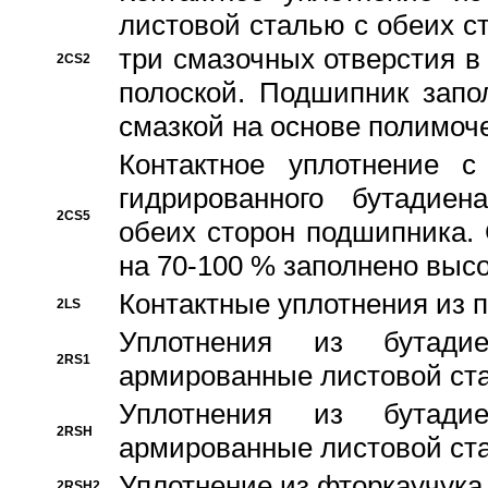
листовой сталью с обеих с
три смазочных отверстия в
2CS2
полоской. Подшипник запо
смазкой на основе полимо
Контактное уплотнение 
гидрированного бутадиен
2CS5
обеих сторон подшипника.
на 70-100 % заполнено выс
Контактные уплотнения из 
2LS
Уплотнения из бутадие
2RS1
армированные листовой ста
Уплотнения из бутадие
2RSH
армированные листовой ста
Уплотнение из фторкаучука
2RSH2