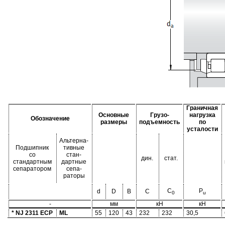
Граничная
Основные
Грузо-
нагрузка
Обозначение
размеры
подъемность
по
усталости
Альтерна-
Подшипник
тивные
со
стан-
дин.
стат.
стандартным
дартные
сепаратором
сепа-
раторы
C
P
d
D
B
C
0
u
-
мм
кН
кН
* NJ 2311 ECP
ML
55
120
43
232
232
30,5