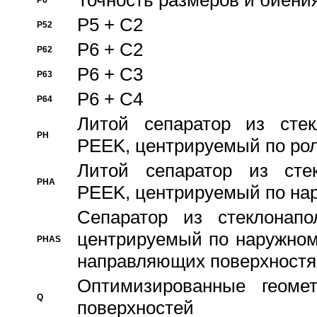
Точность размеров и биения
P6
P5 + C2
P52
P6 + C2
P62
P6 + C3
P63
P6 + C4
P64
Литой сепаратор из стек
PH
PEEK, центрируемый по ро
Литой сепаратор из стек
PHA
PEEK, центрируемый по на
Сепаратор из стеклонапо
центрируемый по наружном
PHAS
направляющих поверхностя
Оптимизированные геомет
Q
поверхностей