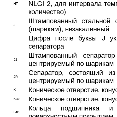
NLGI 2, для интервала темп
HT
количество)
Штампованный стальной с
J
(шарикам), незакаленный
Цифра после буквы J ука
сепаратора
Штампованный сепаратор
J1
центрируемый по шарикам
Сепаратор, состоящий из
JR
центрируемый по шарикам
Коническое отверстие, кону
K
Коническое отверстие, кону
K30
Кольца подшипника и
L4B
поверхностным покрытием