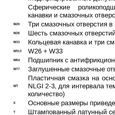
Сферические роликопод
канавки и смазочных отвер
Три смазочных отверстия в
W20
Шесть смазочных отверстий
W26
Кольцевая канавка и три с
W33
W26 + W33
W513
Подшипник с антифрикционн
W64
Заглушенные смазочные от
W77
Пластичная смазка на осн
NLGI 2-3, для интервала те
WT
количество)
Основные размеры приведен
X
Штампованный латунный се
Y