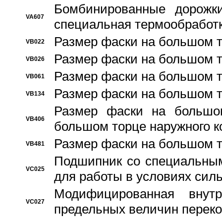
Бомбинированные дорожк
VA607
специальная термообработ
Размер фаски на большом т
VB022
Размер фаски на большом т
VB026
Размер фаски на большом т
VB061
Размер фаски на большом т
VB134
Размер фаски на большо
VB406
большом торце наружного к
Размер фаски на большом т
VB481
Подшипник со специальным
VC025
для работы в условиях сил
Модифицированная внут
VC027
предельных величин переко