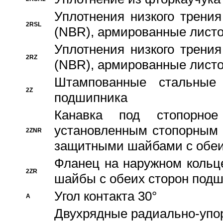
Уплотнения низкого трения
2RSL
(NBR), армированные листо
Уплотнения низкого трения
2RZ
(NBR), армированные листо
Штампованные стальные
2Z
подшипника
Канавка под стопорно
установленным стопорным
2ZNR
защитными шайбами с обеи
Фланец на наружном кольц
2ZR
шайбы с обеих сторон под
Угол контакта 30°
A
Двухрядные радиально-упо