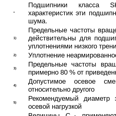
Подшипники класса S
характеристик эти подшип
*
шума.
Предельные частоты враще
действительны для подши
1)
уплотнениями низкого трени
Уплотнение неармированно
2)
Предельные частоты вращ
3)
примерно 80 % от приведен
Допустимое осевое сме
4)
относительно другого
Рекомендуемый диаметр 
5)
осевой нагрузкой
Величины C
применяют