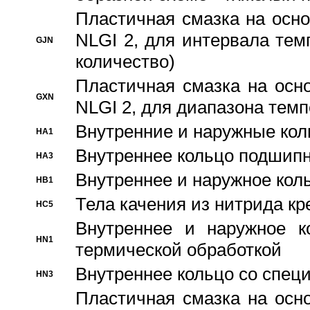
Пластичная смазка на осно
NLGI 2, для интервала темп
GJN
количество)
Пластичная смазка на осн
GXN
NLGI 2, для диапазона темп
Внутренние и наружные кол
HA1
Bнутреннее кольцо подшипн
HA3
Bнутреннее и наружное коль
HB1
Тела качения из нитрида к
HC5
Bнутреннее и наружное к
HN1
термической обработкой
Внутреннее кольцо со спец
HN3
Пластичная смазка на осн