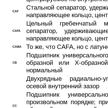
Стальной сепаратор, удерж
CAF
направляющее кольцо, цент
Цельный гребенчатый м
сепаратор, удерживающ
CAFA
направляющее кольцо, цент
То же, что CAFA, но с лату
CAMA
Подшипник универсального
образной или Х-образно
CB
нормальный
Двухрядные радиально-
осевой внутренний зазор
Подшипник универсальн
произвольном порядке; пр
CC