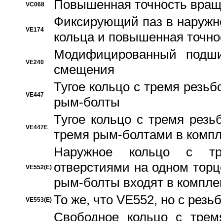
Повышенная точность вращ
VC068
Фиксирующий паз в наружн
VE174
кольца и повышенная точн
Модифицированный подши
VE240
смещения
Тугое кольцо с тремя резь
VE447
рым-болты
Тугое кольцо с тремя рез
VE447E
тремя рым-болтами в компл
Наружное кольцо с тр
отверстиями на одном торце
VE552(E)
рым-болты входят в компле
То же, что VE552, но с рез
VE553(E)
Свободное кольцо с трем