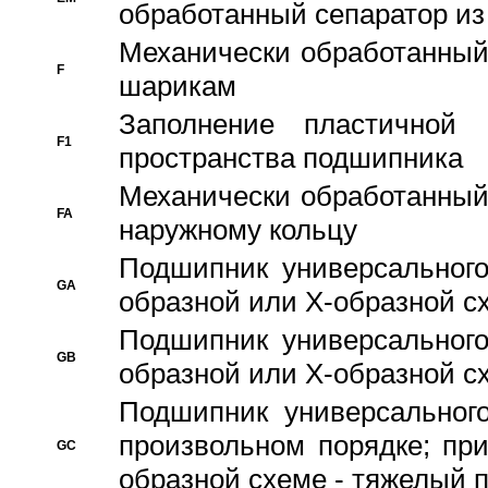
обработанный сепаратор из
Механически обработанный
F
шарикам
Заполнение пластичной
F1
пространства подшипника
Механически обработанный
FA
наружному кольцу
Подшипник универсального
GA
образной или Х-образной сх
Подшипник универсального
GB
образной или Х-образной с
Подшипник универсального
произвольном порядке; пр
GC
образной схеме - тяжелый 