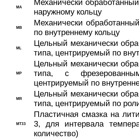
Механически обработанный
MA
наружному кольцу
Механически обработанный
MB
по внутреннему кольцу
Цельный механически обра
ML
типа, центрируемый по вну
Цельный механически обра
типа, с фрезерованны
MP
центрируемый по внутренне
Цельный механически обра
MR
типа, центрируемый по рол
Пластичная смазка на лити
3, для интервала темпера
MT33
количество)