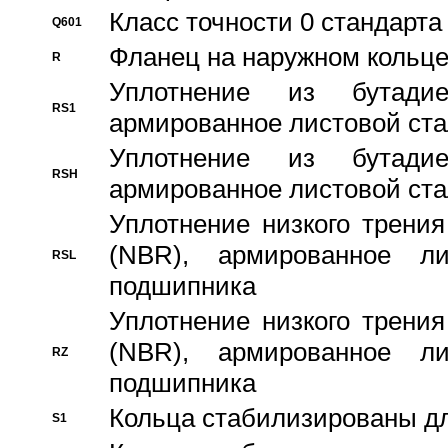
Класс точности 0 стандар
Q601
Фланец на наружном кольц
R
Уплотнение из бутадие
RS1
армированное листовой ста
Уплотнение из бутадие
RSH
армированное листовой ста
Уплотнение низкого трения
(NBR), армированное л
RSL
подшипника
Уплотнение низкого трения
(NBR), армированное л
RZ
подшипника
Кольца стабилизированы дл
S1