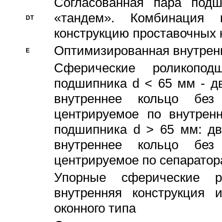
Согласованная пара под
«тандем». Комбинация
DT
конструкцию проставочных 
Оптимизированная внутрен
E
Сферические роликопод
подшипника d < 65 мм - дв
внутреннее кольцо без
центрируемое по внутренн
подшипника d > 65 мм: дв
внутреннее кольцо без
центрируемое по сепарато
Упорные сферические ро
внутренняя конструкция 
оконного типа