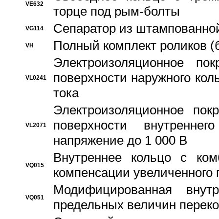
VE632
торце под рым-болты
Сепаратор из штампованной
VG114
Полный комплект роликов (
VH
Электроизоляционное по
поверхности наружного коль
VL0241
тока
Электроизоляционное пок
поверхности внутреннег
VL2071
напряжение до 1 000 В
Bнутреннее кольцо с ком
VQ015
компенсации увеличенного 
Модифицированная внут
VQ051
предельных величин переко