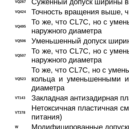
Суженный допуск ширины вн
VQ267
Точность вращения выше, 
VQ424
То же, что CL7C, но с ум
VQ495
наружного диаметра
Уменьшенный допуск ширин
VQ506
То же, что CL7C, но с ум
VQ507
наружного диаметра
То же, что CL7C, но с уме
кольца и уменьшенными и
VQ523
диаметра
Закладная антизадирная пл
VT143
Нетоксичная пластичная сма
VT378
питания)
Модифицированные допуски
W