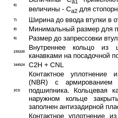
a1
6)
величины - C
для стопорн
a2
Ширина до ввода втулки в 
7)
Минимальный размер для п
8)
Размер до запрессовки втул
9)
Внутреннее кольцо из 
235220
канавками на посадочной п
C2H + CNL
344524
Контактное уплотнение и
(NBR) с армированием 
подшипника. Кольцевая к
2CS
наружном кольце закрыт
заполнен антизадирной пла
Контактное уплотнение и