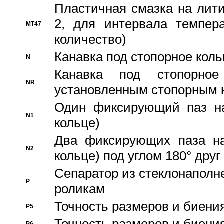
Пластичная смазка на лити
2, для интервала темпера
MT47
количество)
Канавка под стопорное кол
N
Канавка под стопорно
NR
установленным стопорным 
Один фиксирующий паз на
N1
кольце)
Два фиксирующих паза на
N2
кольце) под углом 180° друг 
Cепаратор из стеклонаполн
P
роликам
Точность размеров и биения
P5