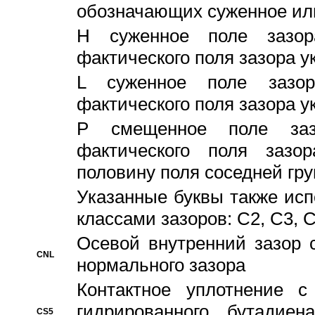
обозначающих суженное ил
H суженное поле зазора
фактического поля зазора у
L суженное поле зазор
фактического поля зазора у
P смещенное поле заз
фактического поля заз
половину поля соседней гр
Указанные буквы также ис
классами зазоров: С2, C3, 
Осевой внутренний зазор 
CNL
нормального зазора
Контактное уплотнение 
гидрированного бутадиен
CS5