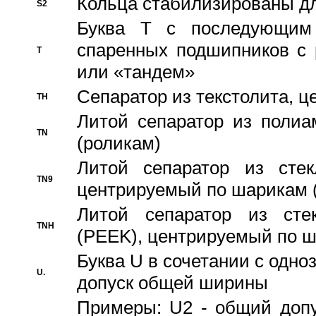
Кольца стабилизированы дл
S2
Буква T с последующим
спаренных подшипников с 
T
или «тандем»
Сепаратор из текстолита, 
TH
Литой сепаратор из полиа
TN
(роликам)
Литой сепаратор из стекл
TN9
центрируемый по шарикам 
Литой сепаратор из стек
TNH
(PEEK), центрируемый по 
Буква U в сочетании с одн
U.
допуск общей ширины
Примеры: U2 - общий допу