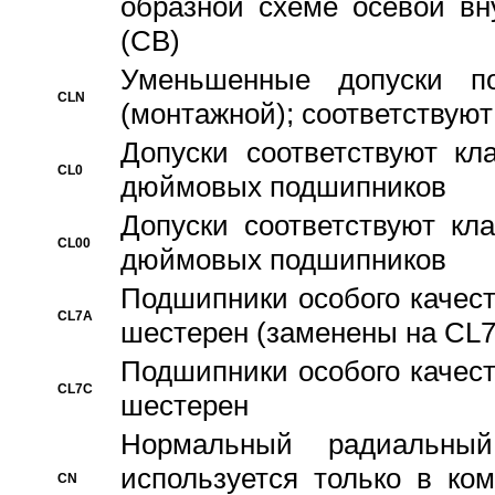
образной схеме осевой вн
(CB)
Уменьшенные допуски 
CLN
(монтажной); соответствуют
Допуски соответствуют кл
CL0
дюймовых подшипников
Допуски соответствуют кл
CL00
дюймовых подшипников
Подшипники особого качест
CL7A
шестерен (заменены на CL
Подшипники особого качест
CL7C
шестерен
Hормальный радиальный
используется только в ко
CN