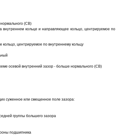
 нормального (CB)
а внутреннем кольце и направляющее кольцо, центрируемое по
 кольцо, центрируемое по внутреннему кольцу
ьный
еме осевой внутренний зазор - больше нормального (CB)
щих суженное или смещенное поле зазора:
седней группы большего зазора
ороны подшипника