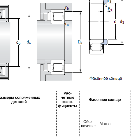
Рас-
азмеры сопряженных
четные
Фасонное кольцо
деталей
коэф-
фициенты
Обоз-
Масса
-
-
начение