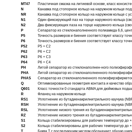
MT47
Пластичная смазка на литиевой основе, класс консисте
N
Канавка под стопорное кольцо на наружном кольце по
NR
Канавка под стопорное кольцо на наружном кольце с 
N1
Один фиксирующий паз на торце наружного кольца (св
N2
Два фиксирующих паза на торце наружного кольца (своб
P
Cепаратор из стеклонаполненного полиамида 6,6, цен
P5
Точность размеров и биения соответствуют классу точн
P6
Точность размеров и биения соответствует классу точн
P52
P5 + C2
P62
P6 + C2
P63
P6 + C3
P64
P6 + C4
PH
Литой сепаратор из стеклонаполнен-ного полиэфирэф
PHA
Литой сепаратор из стеклонаполненного полиэфирэфи
PHAS
Сепаратор из стеклонаполненного полиэфирэфиркетон
Q
Оптимизированные геометрия контакта и качество обр
Q601
Класс точности 0 стандарта ABMA для дюймовых подш
R
Фланец на наружном кольце
RS1
Уплотнение из бутадиенакрилнитрильного каучука (NB
RSH
Уплотнение из бутадиенакрилнитрильного каучука (NB
RSL
Уплотнение низкого трения из бутадиенакрилнитрильно
RZ
Уплотнение низкого трения из бутадиенакрилнитрильно
S1
Кольца стабилизированы для рабочих температур до +
S2
Кольца стабилизированы для рабочих температур до +
T
Буква T с последующим числом обозначает общую шир