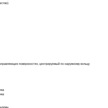
ество)
аправляющих поверхностях, центрируемый по наружному кольцу
ика
ика
андем»