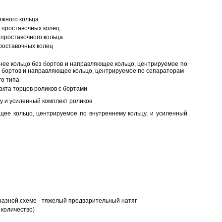
яжного кольца
 проставочных колец
проставочного кольца
роставочных колец
нее кольцо без бортов и направляющее кольцо, центрируемое по
ез бортов и направляющее кольцо, центрируемое по сепараторам
о типа
кта торцов роликов с бортами
у и усиленный комплект роликов
ее кольцо, центрируемое по внутреннему кольцу, и усиленный
разной схеме - тяжелый предварительный натяг
 количество)