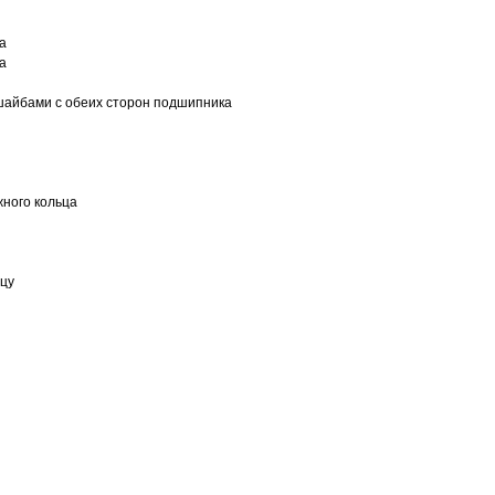
а
а
шайбами с обеих сторон подшипника
ного кольца
ьцу