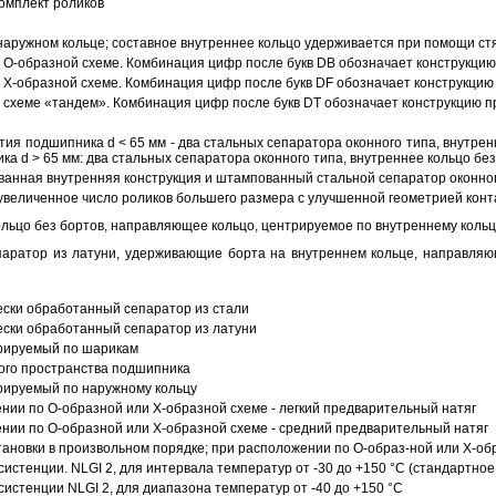
омплект роликов
аружном кольце; составное внутреннее кольцо удерживается при помощи ст
О-образной схеме. Комбинация цифр после букв DB обозначает конструкцию
Х-образной схеме. Комбинация цифр после букв DF обозначает конструкцию 
схеме «тандем». Комбинация цифр после букв DT обозначает конструкцию п
ия подшипника d < 65 мм - два стальных сепаратора оконного типа, внутрен
ка d > 65 мм: два стальных сепаратора оконного типа, внутреннее кольцо б
анная внутренняя конструкция и штампованный стальной сепаратор оконног
увеличенное число роликов большего размера с улучшенной геометрией конта
ольцо без бортов, направляющее кольцо, центрируемое по внутреннему кольц
аратор из латуни, удерживающие борта на внутреннем кольце, направляющ
ески обработанный сепаратор из стали
ески обработанный сепаратор из латуни
трируемый по шарикам
ого пространства подшипника
рируемый по наружному кольцу
ии по О-образной или Х-образной схеме - легкий предварительный натяг
ии по О-образной или Х-образной схеме - средний предварительный натяг
ановки в произвольном порядке; при расположении по О-образ-ной или Х-об
истенции. NLGI 2, для интервала температур от -30 до +150 °C (стандартное
истенции NLGI 2, для диапазона температур от -40 до +150 °C