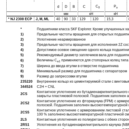
C
P
d
D
B
C
0
u
-
мм
кН
кН
* NJ 2308 ECP
J, M, ML
40
90
33
129
120
15,3
*
Подшипники класса SKF Explorer. Кроме улучшенных х
1)
Предельные частоты вращения для открытых подшипник
2)
Уплотнение неармированное
3)
Предельные частоты вращения для исполнения 2Z сос
4)
Допустимое осевое смещение одного кольца подшипник
5)
Рекомендуемый диаметр заплечиков вала для подшипни
Величины C
применяются для стопорных колец типа 
6)
a1
7)
Ширина до ввода втулки в отверстие подшипника
8)
Минимальный размер для подшипника с сепаратором
9)
Размер до запрессовки втулки
235220
Внутреннее кольцо из цементируемой стали с винтовы
344524
C2H + CNL
Контактное уплотнение из бутадиенакрилнитрильного к
2CS
закрыты пластиковой полоской. Подшипник заполнен 
Контактное уплотнение из фторкаучука (FPM) с армир
2CS2
полоской. Подшипник заполнен высокотемпературной 
Контактное уплотнение с армированием листовой стал
2CS5
100 % заполнено высокотемпературной пластичной см
2LS
Контактные уплотнения из полиуретана с обеих сторо
2RS1
Уплотнения из бутадиенакрилнитрильного каучука (NB