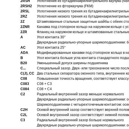
2RSH
Уплотнения из бутадиенакрилнитрильного каучука (NB
2RSH2
Уплотнение из фторкаучука (FKM)
2RSL
Уплотнения низкого трения из бутадиенакрилнитрильн
2RZ
Уплотнения низкого трения из бутадиенакрилнитрильн
2Z
Штампованные стальные защитные шайбы с обеих ст
2ZNR
Канавка под стопорное кольцо на наружном кольце с
2ZR
Фланец на наружном кольце и штампованные стальны
A
Угол контакта 30°
Двухрядные радиально-упорные шарикоподшипники: бе
AC
Угол контакта 25°
ADA
Модифицированные канавки под стопорное кольцо в на
B
Угол контакта больше угла контакта стандартного под
B20
Уменьшенный допуск ширины подшипника
C...
Специальный зазор. Двух- или трехзначное число посл
C(J), CC
Два стальных сепаратора оконного типа, внутреннее к
C08
Повышенная точность вращения, соответствует классу 
C083
C08 + C3
C084
C08 + C4
C2
Pадиальный внутренний зазор меньше нормального
Двухрядные радиально-упорные шарикоподшипники: о
Шарикоподшипники с четырехточечным контактом: осе
C2H
Осевой внутренний зазор соответствует верхней поло
C2L
Осевой внутренний зазор соответствует нижней полов
C3
Pадиальный внутренний зазор больше нормального
Двухрядные радиально-упорные шарикоподшипники: ос