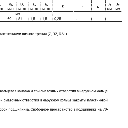
d
D
r
r
B
B
a
b
a
a
b
1
2
k
-
кг
r
кс.
мин.
макс.
макс.
макс.
мм
мм
мм
-
-
60
81
1,5
1,5
0,25
-
-
-
-
отнениями низкого трения (Z, RZ, RSL)
Кольцевая канавка и три смазочных отверстия в наружном кольце
ри смазочных отверстия в наружном кольце закрыты пластиковой
торон подшипника. Свободное пространство в подшипнике на 70-