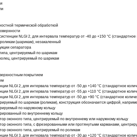
ли
ли
ностной термической обработкой
поверхности
истенции NLGI 2, для интервала температур от -40 до +150 °C (стандартное 
роликам (шарикам), незакаленный
рукции сепаратора
 типа, центрируемый по шарикам
 колец, центрируемый по шарикам
оверхностным покрытием
ем
нции NLGI 2, для интервала температур от -50 до +140 °C (стандартное колич
нции NLGI 2, для интервала температур от -55 до +110 °C (стандартное колич
нции NLGI 2, для интервала температур от -50 до +90 °C (стандартное количе
рируемый по шарикам (роликам), конструкция обозначается цифрой, наприме
рируемый по наружному кольцу
рированный по внутреннему кольцу
ор оконного типа, центрируемый по внутреннему или наружному кольцу
ор оконного типа, с фрезерованными или протянутыми карманами, центриру
ор оконного типа, центрируемый по роликам
нции NLGI 3, для интервала температур от -30 до +120 °C (стандартное колич