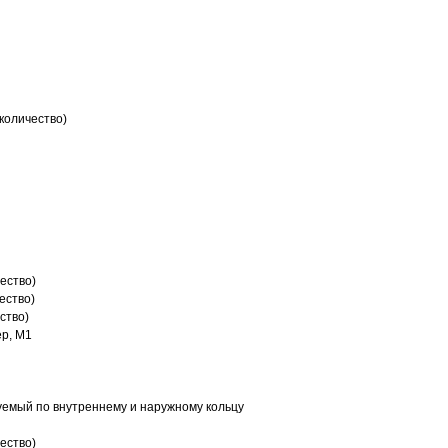
количество)
ество)
ество)
ство)
р, M1
емый по внутреннему и наружному кольцу
ество)