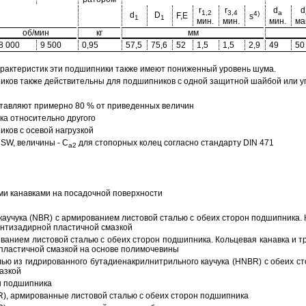
r
r
d
d
1,2
3,4
a
4)
d
D
F,E
s
1
1
мин.
мин.
мин.
ма
об/мин
кг
мм
8 000
9 500
0,95
57,5
75,6
52
1,5
1,5
2,9
49
50
арактеристик эти подшипники также имеют пониженный уровень шума.
ов также действительны для подшипников с одной защитной шайбой или упл
тавляют примерно 80 % от приведенных величин
а относительно другого
ков с осевой нагрузкой
SW, величины - C
для стопорных колец согласно стандарту DIN 471
a2
ми канавками на посадочной поверхности
аучука (NBR) с армированием листовой сталью с обеих сторон подшипника. 
антизадирной пластичной смазкой
ованием листовой сталью с обеих сторон подшипника. Кольцевая канавка и т
пластичной смазкой на основе полимочевины
ью из гидрированного бутадиенакрилнитрильного каучука (HNBR) с обеих с
азкой
н подшипника
R), армированные листовой сталью с обеих сторон подшипника