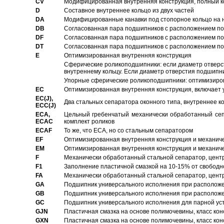
CV
Модифицированная внутренняя конструкция, полный к
D
Составное внутреннее кольцо из двух частей
DA
Модифицированные канавки под стопорное кольцо на н
DB
Согласованная пара подшипников с расположением по 
DF
Согласованная пара подшипников с расположением по 
DT
Согласованная пара подшипников с расположением по 
E
Оптимизированная внутренняя конструкция
Сферические роликоподшипники: если диаметр отверст
внутреннему кольцу. Если диаметр отверстия подшипни
Упорные сферические роликоподшипники: оптимизиров
EC
Oптимизированная внутренняя конструкция, включает 
EC(J),
Два стальных сепаратора оконного типа, внутреннее к
ECC(J)
ECA,
Цельный гребенчатый механически обработанный сеп
ECAC
комплект роликов
ECAF
То же, что ECA, но со стальным сепаратором
EF
Оптимизированная внутренняя конструкция и механич
EM
Оптимизированная внутренняя конструкция и механич
F
Механически обработанный стальной сепаратор, цен
F1
Заполнение пластичной смазкой на 10-15% от свободн
FA
Механически обработанный стальной сепаратор, цент
GA
Подшипник универсального исполнения при расположен
GB
Подшипник универсального исполнения при расположен
GC
Подшипник универсального исполнения для парной уст
GJN
Пластичная смазка на основе полимочевины, класс конс
GXN
Пластичная смазка на основе полимочевины, класс конс