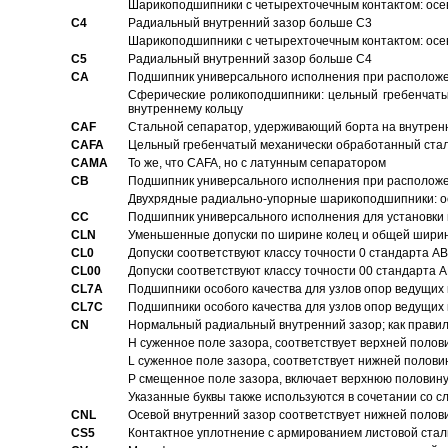
Шарикоподшипники с четырехточечным контактом: осе
C4
Pадиальный внутренний зазор больше C3
Шарикоподшипники с четырехточечным контактом: осе
C5
Pадиальный внутренний зазор больше C4
CA
Подшипник универсального исполнения при расположен
Сферические роликоподшипники: цельный гребенчаты
внутреннему кольцу
CAF
Стальной сепаратор, удерживающий борта на внутренн
CAFA
Цельный гребенчатый механически обработанный стал
CAMA
То же, что CAFA, но с латунным сепаратором
CB
Подшипник универсального исполнения при расположен
Двухрядные радиально-упорные шарикоподшипники: о
CC
Подшипник универсального исполнения для установки 
CLN
Уменьшенные допуски по ширине колец и общей ширине
CL0
Допуски соответствуют классу точности 0 стандарта 
CL00
Допуски соответствуют классу точности 00 стандарта
CL7A
Подшипники особого качества для узлов опор ведущих
CL7C
Подшипники особого качества для узлов опор ведущих
CN
Hормальный радиальный внутренний зазор; как правил
H суженное поле зазора, соответствует верхней полов
L суженное поле зазора, соответствует нижней полови
P смещенное поле зазора, включает верхнюю половину
Указанные буквы также используются в сочетании со с
CNL
Осевой внутренний зазор соответствует нижней полов
CS5
Контактное уплотнение с армированием листовой стал