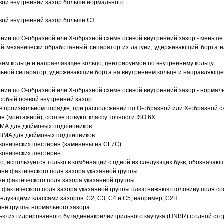
вой внутренний зазор больше нормального
вой внутренний зазор больше C3
ии по О-образной или Х-образной схеме осевой внутренний зазор - меньше
й механически обработанный сепаратор из латуни, удерживающий борта н
ем кольце и направляющее кольцо, центрируемое по внутреннему кольцу
ьной сепаратор, удерживающие борта на внутреннем кольце и направляющее
ии по О-образной или Х-образной схеме осевой внутренний зазор - нормал
собый осевой внутренний зазор
в произвольном порядке; при расположении по О-образной или Х-образной сх
 (монтажной); соответствуют классу точности ISO 6X
АВМА для дюймовых подшипников
 ABMA для дюймовых подшипников
 конических шестерен (заменены на CL7C)
 конических шестерен
о, используется только в комбинации с одной из следующих букв, обозначаю
ине фактического поля зазора указанной группы
не фактического поля зазора указанной группы
 фактического поля зазора указанной группы плюс нижнюю половину поля со
ледующими классами зазоров: С2, C3, С4 и С5, например, С2Н
ине группы нормального зазора
ью из гидрированного бутадиенакрилнитрильного каучука (HNBR) с одной ст