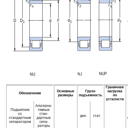
Граничная
Основные
Грузо-
нагрузка
Обозначение
размеры
подъемность
по
усталости
Альтерна-
Подшипник
тивные
со
стан-
дин.
стат.
стандартным
дартные
сепаратором
сепа-
раторы