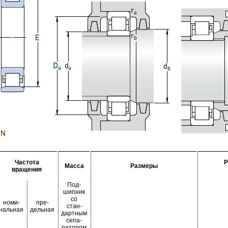
Частота
Р
Масса
Размеры
вращения
Под-
шипник
со
номи-
пре-
стан-
нальная
дельная
дартным
сепа-
ратором