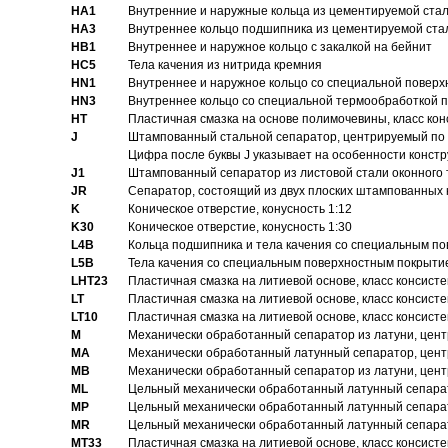
HA1
Внутренние и наружные кольца из цементируемой ста
HA3
Bнутреннее кольцо подшипника из цементируемой ста
HB1
Bнутреннее и наружное кольцо с закалкой на бейнит
HC5
Тела качения из нитрида кремния
HN1
Bнутреннее и наружное кольцо со специальной поверх
HN3
Внутреннее кольцо со специальной термообработкой 
HT
Пластичная смазка на основе полимочевины, класс конс
J
Штампованный стальной сепаратор, центрируемый по 
Цифра после буквы J указывает на особенности конст
J1
Штампованный сепаратор из листовой стали оконного
JR
Сепаратор, состоящий из двух плоских штампованных
K
Коническое отверстие, конусность 1:12
K30
Коническое отверстие, конусность 1:30
L4B
Кольца подшипника и тела качения со специальным п
L5B
Тела качения со специальным поверхностным покрыти
LHT23
Пластичная смазка на литиевой основе, класс консисте
LT
Пластичная смазка на литиевой основе, класс консисте
LT10
Пластичная смазка на литиевой основе, класс консисте
M
Механически обработанный сепаратор из латуни, цент
MA
Механически обработанный латунный сепаратор, цент
MB
Механически обработанный сепаратор из латуни, цент
ML
Цельный механически обработанный латунный сепарат
MP
Цельный механически обработанный латунный сепарат
MR
Цельный механически обработанный латунный сепарат
MT33
Пластичная смазка на литиевой основе, класс консисте