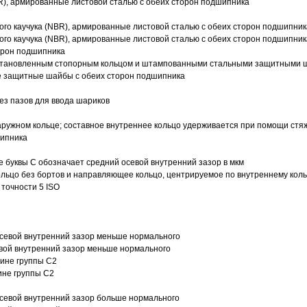
R), армированные листовой сталью с обеих сторон подшипника
ого каучука (NBR), армированные листовой сталью с обеих сторон подшипник
ого каучука (NBR), армированные листовой сталью с обеих сторон подшипник
орон подшипника
 установленным стопорным кольцом и штампованными стальными защитными 
е защитные шайбы с обеих сторон подшипника
з пазов для ввода шариков
ружном кольце; составное внутреннее кольцо удерживается при помощи стяж
шипника
е буквы С обозначает средний осевой внутренний зазор в мкм
ольцо без бортов и направляющее кольцо, центрируемое по внутреннему кол
точности 5 ISO
севой внутренний зазор меньше нормального
вой внутренний зазор меньше нормального
вине группы C2
ине группы C2
евой внутренний зазор больше нормального