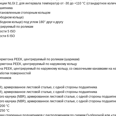
нции NLGI 2, для интервала температур от -30 до +110 °C (стандартное колич
дшипника
установленным стопорным кольцом
ободном кольце)
одном кольце) под углом 180° друг к другу
трируемый по роликам
ости 5 ISO
ости 6 ISO
иркетона PEEK, центрируемый по роликам (шарикам)
ркетона PEEK, центрируемый по наружному кольцу
а PEEK, центрируемый по наружному кольцу, со смазочными канавками на н
аботки поверхностей
ипников
R), армированное листовой сталью, с одной стороны подшипника
R), армированное листовой сталью, с одной стороны подшипника
го каучука (NBR), армированное листовой сталью, с одной стороны подшипн
го каучука (NBR), армированное листовой сталью, с одной стороны подшипн
200 °C
250 °C
ину спаренных подшипников с расположением по схемам О-образной или «т