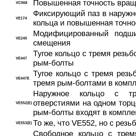
Повышенная точность вращ
VC068
Фиксирующий паз в наружн
VE174
кольца и повышенная точн
Модифицированный подши
VE240
смещения
Тугое кольцо с тремя резь
VE447
рым-болты
Тугое кольцо с тремя рез
VE447E
тремя рым-болтами в компл
Наружное кольцо с тр
отверстиями на одном торце
VE552(E)
рым-болты входят в компле
То же, что VE552, но с рез
VE553(E)
Свободное кольцо с трем