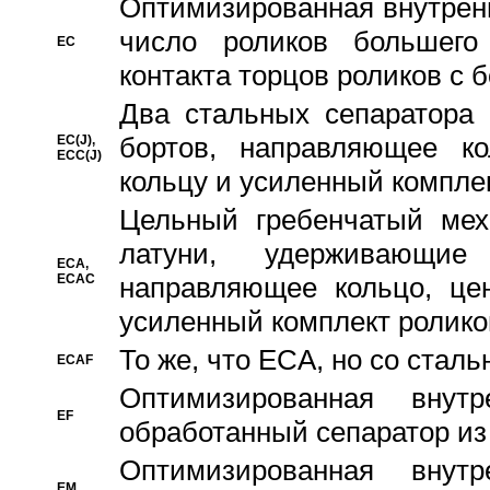
Oптимизированная внутренн
число роликов большего
EC
контакта торцов роликов с 
Два стальных сепаратора 
бортов, направляющее ко
EC(J),
ECC(J)
кольцу и усиленный компле
Цельный гребенчатый мех
латуни, удерживающи
ECA,
ECAC
направляющее кольцо, цен
усиленный комплект ролико
То же, что ECA, но со стал
ECAF
Оптимизированная внут
EF
обработанный сепаратор из
Оптимизированная внут
EM