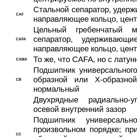
Стальной сепаратор, удерж
CAF
направляющее кольцо, цент
Цельный гребенчатый м
сепаратор, удерживающ
CAFA
направляющее кольцо, цент
То же, что CAFA, но с лату
CAMA
Подшипник универсального
образной или Х-образно
CB
нормальный
Двухрядные радиально-
осевой внутренний зазор
Подшипник универсальн
произвольном порядке; пр
CC