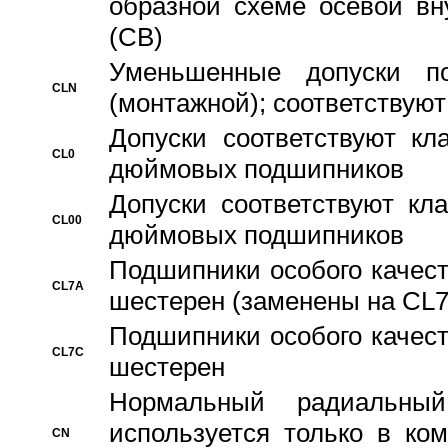
образной схеме осевой вн
(CB)
Уменьшенные допуски 
CLN
(монтажной); соответствуют
Допуски соответствуют кл
CL0
дюймовых подшипников
Допуски соответствуют кл
CL00
дюймовых подшипников
Подшипники особого качест
CL7A
шестерен (заменены на CL
Подшипники особого качест
CL7C
шестерен
Hормальный радиальный
используется только в ко
CN