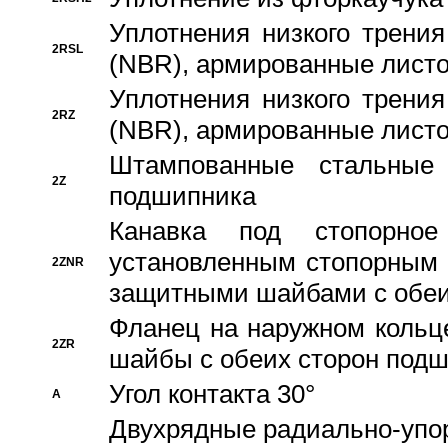
Уплотнения низкого трения
2RSL
(NBR), армированные листо
Уплотнения низкого трения
2RZ
(NBR), армированные листо
Штампованные стальные
2Z
подшипника
Канавка под стопорно
установленным стопорным
2ZNR
защитными шайбами с обеи
Фланец на наружном кольц
2ZR
шайбы с обеих сторон под
Угол контакта 30°
A
Двухрядные радиально-упо