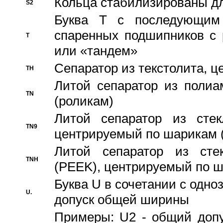
Кольца стабилизированы дл
S2
Буква T с последующим
спаренных подшипников с 
T
или «тандем»
Сепаратор из текстолита, 
TH
Литой сепаратор из полиа
TN
(роликам)
Литой сепаратор из стекл
TN9
центрируемый по шарикам 
Литой сепаратор из стек
TNH
(PEEK), центрируемый по 
Буква U в сочетании с одн
U.
допуск общей ширины
Примеры: U2 - общий допу