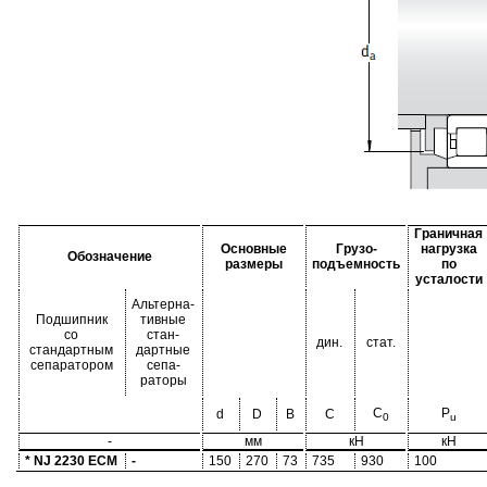
Граничная
Основные
Грузо-
нагрузка
Обозначение
размеры
подъемность
по
усталости
Альтерна-
Подшипник
тивные
со
стан-
дин.
стат.
стандартным
дартные
сепаратором
сепа-
раторы
C
P
d
D
B
C
0
u
-
мм
кН
кН
* NJ 2230 ECM
-
150
270
73
735
930
100