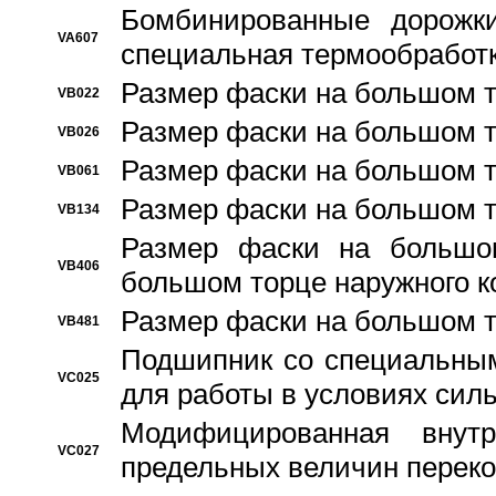
Бомбинированные дорожк
VA607
специальная термообработ
Размер фаски на большом т
VB022
Размер фаски на большом т
VB026
Размер фаски на большом т
VB061
Размер фаски на большом т
VB134
Размер фаски на большо
VB406
большом торце наружного к
Размер фаски на большом т
VB481
Подшипник со специальным
VC025
для работы в условиях сил
Модифицированная внут
VC027
предельных величин переко