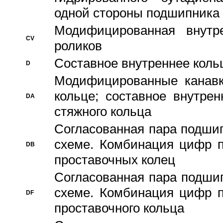
одной стороны подшипника
Модифицированная внутре
CV
роликов
Составное внутреннее кольц
D
Модифицированные канавк
кольце; составное внутре
DA
стяжного кольца
Согласованная пара подши
схеме. Комбинация цифр п
DB
проставочных колец
Согласованная пара подши
схеме. Комбинация цифр п
DF
проставочного кольца