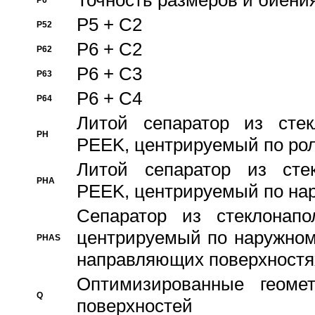
Точность размеров и биения
P6
P5 + C2
P52
P6 + C2
P62
P6 + C3
P63
P6 + C4
P64
Литой сепаратор из стек
PH
PEEK, центрируемый по ро
Литой сепаратор из стек
PHA
PEEK, центрируемый по на
Сепаратор из стеклонапо
центрируемый по наружном
PHAS
направляющих поверхностя
Оптимизированные геомет
Q
поверхностей