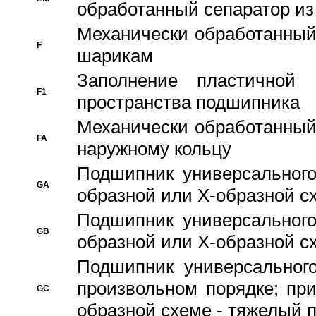
обработанный сепаратор из
Механически обработанный
F
шарикам
Заполнение пластичной
F1
пространства подшипника
Механически обработанный
FA
наружному кольцу
Подшипник универсального
GA
образной или Х-образной сх
Подшипник универсального
GB
образной или Х-образной с
Подшипник универсального
произвольном порядке; пр
GC
образной схеме - тяжелый 