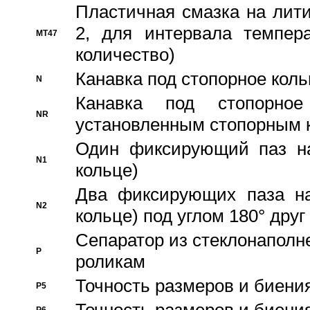
Пластичная смазка на лити
2, для интервала темпера
MT47
количество)
Канавка под стопорное кол
N
Канавка под стопорно
NR
установленным стопорным 
Один фиксирующий паз на
N1
кольце)
Два фиксирующих паза на
N2
кольце) под углом 180° друг 
Cепаратор из стеклонаполн
P
роликам
Точность размеров и биения
P5