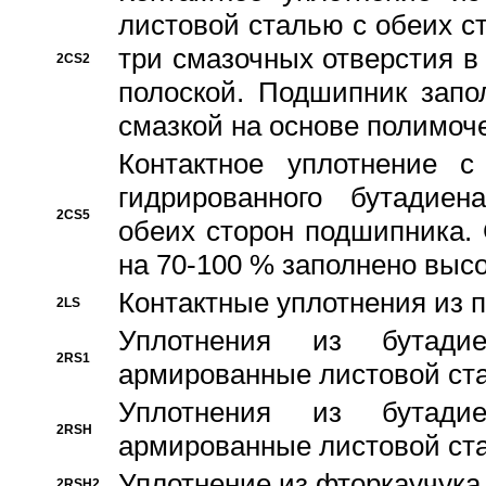
листовой сталью с обеих с
три смазочных отверстия в
2CS2
полоской. Подшипник запо
смазкой на основе полимо
Контактное уплотнение 
гидрированного бутадиен
2CS5
обеих сторон подшипника.
на 70-100 % заполнено выс
Контактные уплотнения из 
2LS
Уплотнения из бутадие
2RS1
армированные листовой ста
Уплотнения из бутадие
2RSH
армированные листовой ста
Уплотнение из фторкаучука
2RSH2