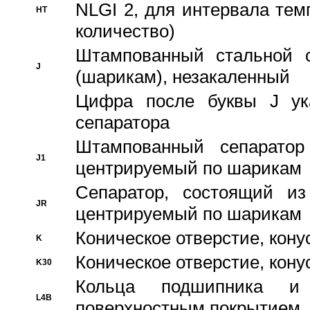
NLGI 2, для интервала темп
HT
количество)
Штампованный стальной с
J
(шарикам), незакаленный
Цифра после буквы J ука
сепаратора
Штампованный сепаратор
J1
центрируемый по шарикам
Сепаратор, состоящий из
JR
центрируемый по шарикам
Коническое отверстие, кону
K
Коническое отверстие, кону
K30
Кольца подшипника и
L4B
поверхностным покрытием