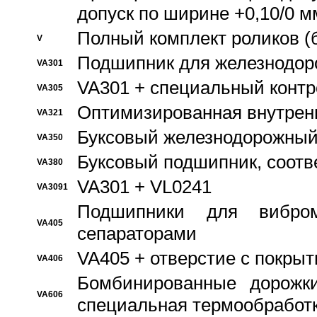
допуск по ширине +0,10/0 м
Полный комплект роликов (
V
Подшипник для железнодор
VA301
VA301 + специальный контр
VA305
Оптимизированная внутрен
VA321
Буксовый железнодорожный
VA350
Буксовый подшипник, соотв
VA380
VA301 + VL0241
VA3091
Подшипники для вибром
VA405
сепараторами
VA405 + отверстие с покры
VA406
Бомбинированные дорожк
VA606
специальная термообработ