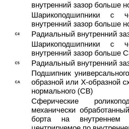
внутренний зазор больше н
Шарикоподшипники с че
внутренний зазор больше н
Pадиальный внутренний за
C4
Шарикоподшипники с че
внутренний зазор больше C
Pадиальный внутренний за
C5
Подшипник универсального
образной или Х-образной с
CA
нормального (CB)
Сферические роликопо
механически обработанный
борта на внутреннем 
центрируемое по внутренне