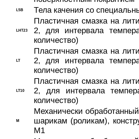
Тела качения со специаль
L5B
Пластичная смазка на лити
2, для интервала темпера
LHT23
количество)
Пластичная смазка на лити
2, для интервала темпера
LT
количество)
Пластичная смазка на лити
2, для интервала темпер
LT10
количество)
Механически обработанный 
шарикам (роликам), констр
M
M1