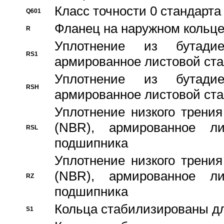
Класс точности 0 стандар
Q601
Фланец на наружном кольц
R
Уплотнение из бутадие
RS1
армированное листовой ста
Уплотнение из бутадие
RSH
армированное листовой ста
Уплотнение низкого трения
(NBR), армированное л
RSL
подшипника
Уплотнение низкого трения
(NBR), армированное л
RZ
подшипника
Кольца стабилизированы дл
S1