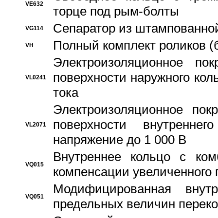
VE632
торце под рым-болты
Сепаратор из штампованной
VG114
Полный комплект роликов (
VH
Электроизоляционное по
поверхности наружного коль
VL0241
тока
Электроизоляционное пок
поверхности внутреннег
VL2071
напряжение до 1 000 В
Bнутреннее кольцо с ком
VQ015
компенсации увеличенного 
Модифицированная внут
VQ051
предельных величин переко