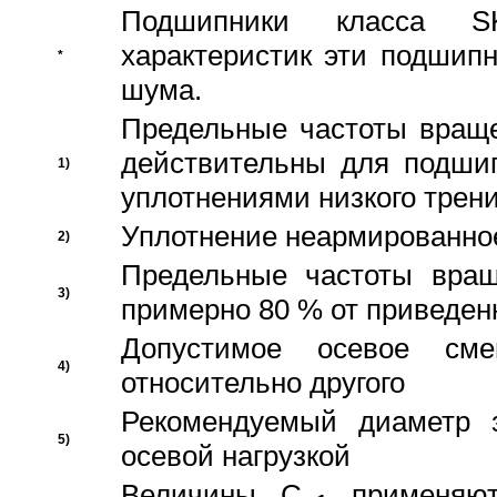
Подшипники класса S
характеристик эти подшип
*
шума.
Предельные частоты враще
действительны для подши
1)
уплотнениями низкого трени
Уплотнение неармированно
2)
Предельные частоты вращ
3)
примерно 80 % от приведен
Допустимое осевое сме
4)
относительно другого
Рекомендуемый диаметр 
5)
осевой нагрузкой
Величины C
применяют