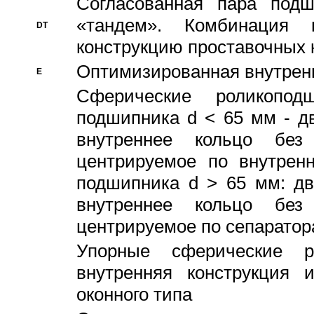
Согласованная пара под
«тандем». Комбинация
DT
конструкцию проставочных 
Оптимизированная внутрен
E
Сферические роликопод
подшипника d < 65 мм - дв
внутреннее кольцо без
центрируемое по внутренн
подшипника d > 65 мм: дв
внутреннее кольцо без
центрируемое по сепарато
Упорные сферические ро
внутренняя конструкция 
оконного типа