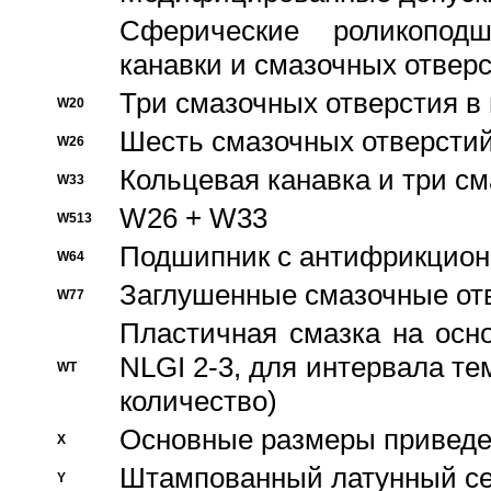
Сферические роликопод
канавки и смазочных отвер
Три смазочных отверстия в
W20
Шесть смазочных отверстий
W26
Кольцевая канавка и три с
W33
W26 + W33
W513
Подшипник с антифрикционн
W64
Заглушенные смазочные от
W77
Пластичная смазка на осн
NLGI 2-3, для интервала те
WT
количество)
Основные размеры приведен
X
Штампованный латунный се
Y