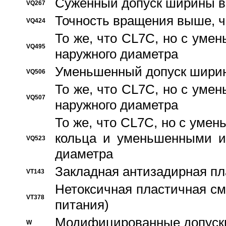
Суженный допуск ширины вн
VQ267
Точность вращения выше, 
VQ424
То же, что CL7C, но с ум
VQ495
наружного диаметра
Уменьшенный допуск ширин
VQ506
То же, что CL7C, но с ум
VQ507
наружного диаметра
То же, что CL7C, но с уме
кольца и уменьшенными и
VQ523
диаметра
Закладная антизадирная пл
VT143
Нетоксичная пластичная сма
VT378
питания)
Модифицированные допуски
W