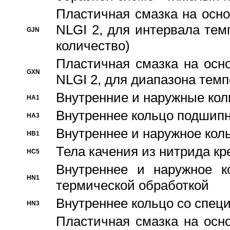
Пластичная смазка на осно
NLGI 2, для интервала темп
GJN
количество)
Пластичная смазка на осн
GXN
NLGI 2, для диапазона темп
Внутренние и наружные кол
HA1
Bнутреннее кольцо подшипн
HA3
Bнутреннее и наружное коль
HB1
Тела качения из нитрида к
HC5
Bнутреннее и наружное к
HN1
термической обработкой
Внутреннее кольцо со спец
HN3
Пластичная смазка на осн