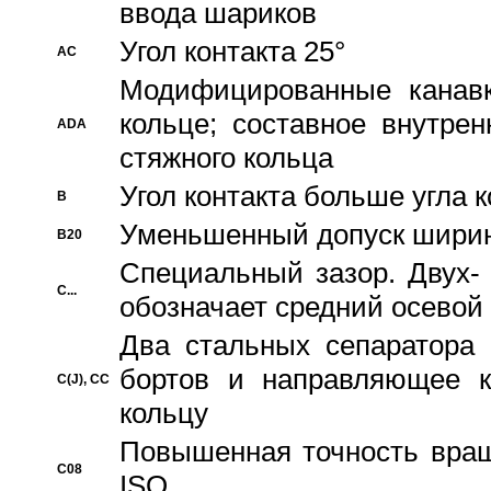
ввода шариков
Угол контакта 25°
AC
Модифицированные канавк
кольце; составное внутре
ADA
стяжного кольца
Угол контакта больше угла 
B
Уменьшенный допуск шири
B20
Специальный зазор. Двух-
C...
обозначает средний осевой
Два стальных сепаратора 
бортов и направляющее к
C(J), CC
кольцу
Повышенная точность враще
C08
ISO