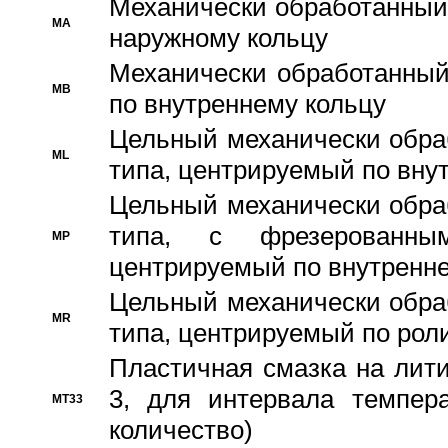
Механически обработанный
MA
наружному кольцу
Механически обработанный
MB
по внутреннему кольцу
Цельный механически обра
ML
типа, центрируемый по вну
Цельный механически обра
типа, с фрезерованны
MP
центрируемый по внутренне
Цельный механически обра
MR
типа, центрируемый по рол
Пластичная смазка на лити
3, для интервала темпера
MT33
количество)