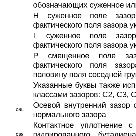
обозначающих суженное ил
H суженное поле зазора
фактического поля зазора у
L суженное поле зазор
фактического поля зазора у
P смещенное поле заз
фактического поля заз
половину поля соседней гр
Указанные буквы также ис
классами зазоров: С2, C3, 
Осевой внутренний зазор 
CNL
нормального зазора
Контактное уплотнение 
гидрированного бутадиен
CS5