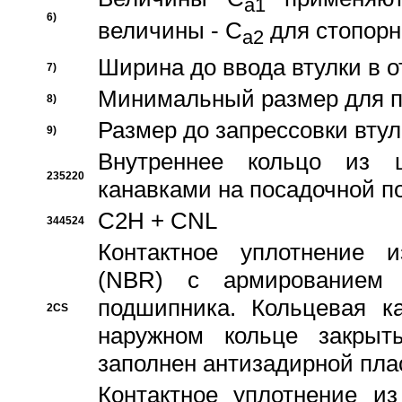
a1
6)
величины - C
для стопорн
a2
Ширина до ввода втулки в 
7)
Минимальный размер для п
8)
Размер до запрессовки втул
9)
Внутреннее кольцо из 
235220
канавками на посадочной п
C2H + CNL
344524
Контактное уплотнение и
(NBR) с армированием 
подшипника. Кольцевая к
2CS
наружном кольце закрыт
заполнен антизадирной пла
Контактное уплотнение и