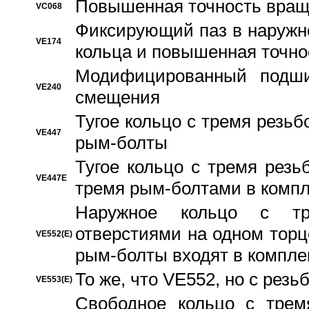
Повышенная точность вращ
VC068
Фиксирующий паз в наружн
VE174
кольца и повышенная точн
Модифицированный подши
VE240
смещения
Тугое кольцо с тремя резь
VE447
рым-болты
Тугое кольцо с тремя рез
VE447E
тремя рым-болтами в компл
Наружное кольцо с тр
отверстиями на одном торце
VE552(E)
рым-болты входят в компле
То же, что VE552, но с рез
VE553(E)
Свободное кольцо с трем