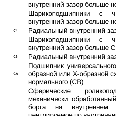
внутренний зазор больше н
Шарикоподшипники с че
внутренний зазор больше н
Pадиальный внутренний за
C4
Шарикоподшипники с че
внутренний зазор больше C
Pадиальный внутренний за
C5
Подшипник универсального
образной или Х-образной с
CA
нормального (CB)
Сферические роликопо
механически обработанный
борта на внутреннем 
центрируемое по внутренне