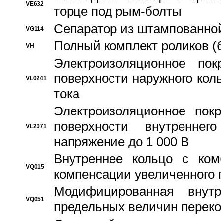
VE632
торце под рым-болты
Сепаратор из штампованной
VG114
Полный комплект роликов (
VH
Электроизоляционное по
поверхности наружного коль
VL0241
тока
Электроизоляционное пок
поверхности внутреннег
VL2071
напряжение до 1 000 В
Bнутреннее кольцо с ком
VQ015
компенсации увеличенного 
Модифицированная внут
VQ051
предельных величин переко