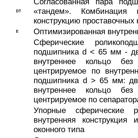
Согласованная пара под
«тандем». Комбинация
DT
конструкцию проставочных 
Оптимизированная внутрен
E
Сферические роликопод
подшипника d < 65 мм - дв
внутреннее кольцо без
центрируемое по внутренн
подшипника d > 65 мм: дв
внутреннее кольцо без
центрируемое по сепарато
Упорные сферические ро
внутренняя конструкция 
оконного типа