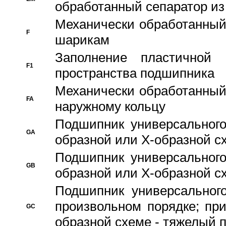
обработанный сепаратор из
Механически обработанный
F
шарикам
Заполнение пластичной
F1
пространства подшипника
Механически обработанный
FA
наружному кольцу
Подшипник универсального
GA
образной или Х-образной сх
Подшипник универсального
GB
образной или Х-образной с
Подшипник универсального
произвольном порядке; пр
GC
образной схеме - тяжелый 