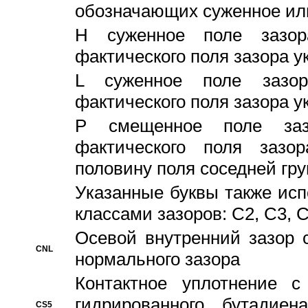
обозначающих суженное ил
H суженное поле зазора
фактического поля зазора у
L суженное поле зазор
фактического поля зазора у
P смещенное поле заз
фактического поля заз
половину поля соседней гр
Указанные буквы также ис
классами зазоров: С2, C3, 
Осевой внутренний зазор 
CNL
нормального зазора
Контактное уплотнение 
гидрированного бутадиен
CS5