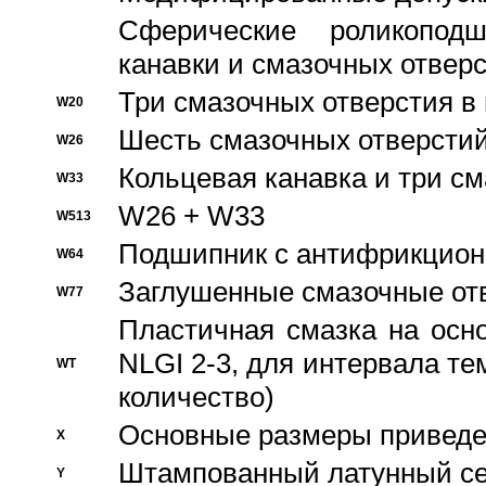
Сферические роликопод
канавки и смазочных отвер
Три смазочных отверстия в
W20
Шесть смазочных отверстий
W26
Кольцевая канавка и три с
W33
W26 + W33
W513
Подшипник с антифрикционн
W64
Заглушенные смазочные от
W77
Пластичная смазка на осн
NLGI 2-3, для интервала те
WT
количество)
Основные размеры приведен
X
Штампованный латунный се
Y