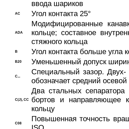
ввода шариков
Угол контакта 25°
AC
Модифицированные канавк
кольце; составное внутре
ADA
стяжного кольца
Угол контакта больше угла 
B
Уменьшенный допуск шири
B20
Специальный зазор. Двух-
C...
обозначает средний осевой
Два стальных сепаратора 
бортов и направляющее к
C(J), CC
кольцу
Повышенная точность враще
C08
ISO