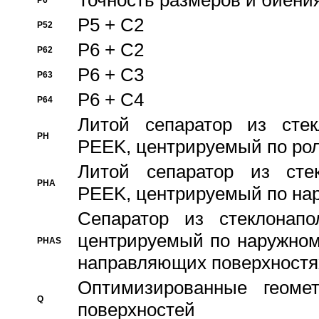
Точность размеров и биения
P6
P5 + C2
P52
P6 + C2
P62
P6 + C3
P63
P6 + C4
P64
Литой сепаратор из стек
PH
PEEK, центрируемый по ро
Литой сепаратор из стек
PHA
PEEK, центрируемый по на
Сепаратор из стеклонапо
центрируемый по наружном
PHAS
направляющих поверхностя
Оптимизированные геомет
Q
поверхностей