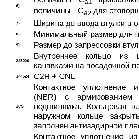
a1
6)
величины - C
для стопорн
a2
Ширина до ввода втулки в 
7)
Минимальный размер для п
8)
Размер до запрессовки втул
9)
Внутреннее кольцо из 
235220
канавками на посадочной п
C2H + CNL
344524
Контактное уплотнение и
(NBR) с армированием 
подшипника. Кольцевая к
2CS
наружном кольце закрыт
заполнен антизадирной пла
Контактное уплотнение и