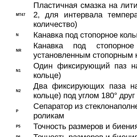
Пластичная смазка на лити
2, для интервала темпера
MT47
количество)
Канавка под стопорное кол
N
Канавка под стопорно
NR
установленным стопорным 
Один фиксирующий паз на
N1
кольце)
Два фиксирующих паза на
N2
кольце) под углом 180° друг 
Cепаратор из стеклонаполн
P
роликам
Точность размеров и биения
P5