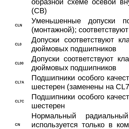
образной схеме осевой вн
(CB)
Уменьшенные допуски 
CLN
(монтажной); соответствуют
Допуски соответствуют кл
CL0
дюймовых подшипников
Допуски соответствуют кл
CL00
дюймовых подшипников
Подшипники особого качест
CL7A
шестерен (заменены на CL
Подшипники особого качест
CL7C
шестерен
Hормальный радиальный
используется только в ко
CN