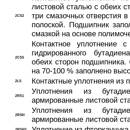
листовой сталью с обеих с
три смазочных отверстия в
2CS2
полоской. Подшипник запо
смазкой на основе полимо
Контактное уплотнение 
гидрированного бутадиен
2CS5
обеих сторон подшипника.
на 70-100 % заполнено выс
Контактные уплотнения из 
2LS
Уплотнения из бутадие
2RS1
армированные листовой ста
Уплотнения из бутадие
2RSH
армированные листовой ста
Уплотнение из фторкаучука
2RSH2