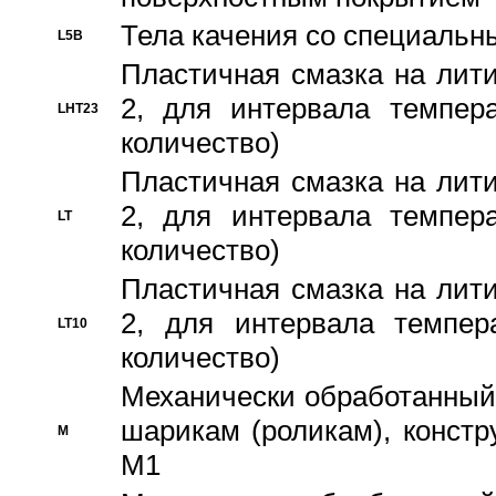
Тела качения со специаль
L5B
Пластичная смазка на лити
2, для интервала темпера
LHT23
количество)
Пластичная смазка на лити
2, для интервала темпера
LT
количество)
Пластичная смазка на лити
2, для интервала темпер
LT10
количество)
Механически обработанный 
шарикам (роликам), констр
M
M1