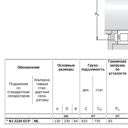
Граничная
Основные
Грузо-
нагрузка
Обозначение
размеры
подъемность
по
усталости
Альтерна-
Подшипник
тивные
со
стан-
дин.
стат.
стандартным
дартные
сепаратором
сепа-
раторы
C
P
d
D
B
C
0
u
-
мм
кН
кН
* NJ 2226 ECP
ML
130
230
64
610
735
83