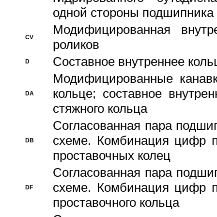
одной стороны подшипника
Модифицированная внутре
CV
роликов
Составное внутреннее кольц
D
Модифицированные канавк
кольце; составное внутре
DA
стяжного кольца
Согласованная пара подши
схеме. Комбинация цифр п
DB
проставочных колец
Согласованная пара подши
схеме. Комбинация цифр п
DF
проставочного кольца