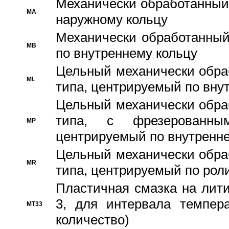
Механически обработанный
MA
наружному кольцу
Механически обработанный
MB
по внутреннему кольцу
Цельный механически обра
ML
типа, центрируемый по вну
Цельный механически обра
типа, с фрезерованны
MP
центрируемый по внутренне
Цельный механически обра
MR
типа, центрируемый по рол
Пластичная смазка на лити
3, для интервала темпера
MT33
количество)