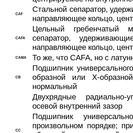
Стальной сепаратор, удерж
CAF
направляющее кольцо, цент
Цельный гребенчатый м
сепаратор, удерживающ
CAFA
направляющее кольцо, цент
То же, что CAFA, но с лату
CAMA
Подшипник универсального
образной или Х-образно
CB
нормальный
Двухрядные радиально-
осевой внутренний зазор
Подшипник универсальн
произвольном порядке; пр
CC