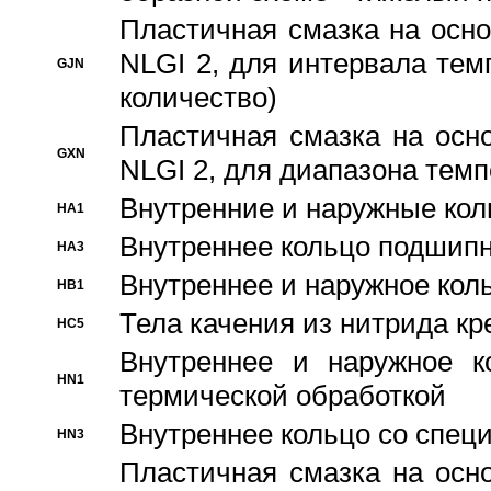
Пластичная смазка на осно
NLGI 2, для интервала темп
GJN
количество)
Пластичная смазка на осн
GXN
NLGI 2, для диапазона темп
Внутренние и наружные кол
HA1
Bнутреннее кольцо подшипн
HA3
Bнутреннее и наружное коль
HB1
Тела качения из нитрида к
HC5
Bнутреннее и наружное к
HN1
термической обработкой
Внутреннее кольцо со спец
HN3
Пластичная смазка на осн