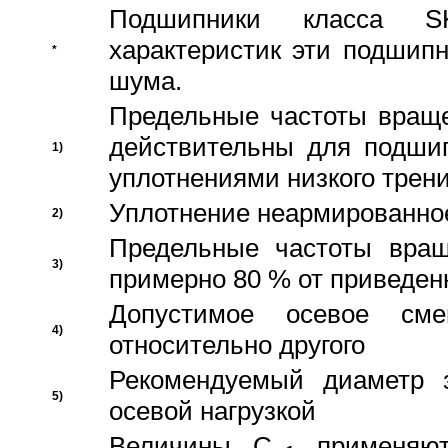
Подшипники класса S
характеристик эти подшип
*
шума.
Предельные частоты враще
действительны для подши
1)
уплотнениями низкого трени
Уплотнение неармированно
2)
Предельные частоты вращ
3)
примерно 80 % от приведен
Допустимое осевое сме
4)
относительно другого
Рекомендуемый диаметр 
5)
осевой нагрузкой
Величины C
применяют