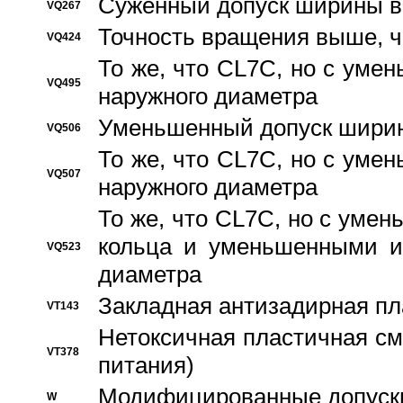
Суженный допуск ширины вн
VQ267
Точность вращения выше, 
VQ424
То же, что CL7C, но с ум
VQ495
наружного диаметра
Уменьшенный допуск ширин
VQ506
То же, что CL7C, но с ум
VQ507
наружного диаметра
То же, что CL7C, но с уме
кольца и уменьшенными и
VQ523
диаметра
Закладная антизадирная пл
VT143
Нетоксичная пластичная сма
VT378
питания)
Модифицированные допуски
W