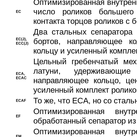
Oптимизированная внутренн
число роликов большего
EC
контакта торцов роликов с 
Два стальных сепаратора 
бортов, направляющее ко
EC(J),
ECC(J)
кольцу и усиленный компле
Цельный гребенчатый мех
латуни, удерживающи
ECA,
ECAC
направляющее кольцо, цен
усиленный комплект ролико
То же, что ECA, но со стал
ECAF
Оптимизированная внут
EF
обработанный сепаратор из
Оптимизированная внут
EM