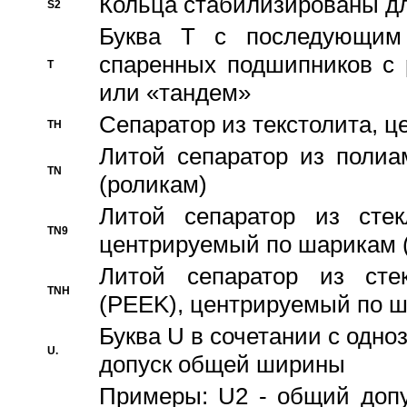
Кольца стабилизированы дл
S2
Буква T с последующим
спаренных подшипников с 
T
или «тандем»
Сепаратор из текстолита, 
TH
Литой сепаратор из полиа
TN
(роликам)
Литой сепаратор из стекл
TN9
центрируемый по шарикам 
Литой сепаратор из стек
TNH
(PEEK), центрируемый по 
Буква U в сочетании с одн
U.
допуск общей ширины
Примеры: U2 - общий допу