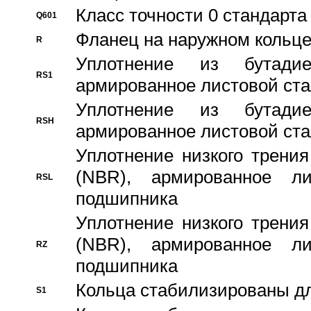
Класс точности 0 стандар
Q601
Фланец на наружном кольц
R
Уплотнение из бутадие
RS1
армированное листовой ста
Уплотнение из бутадие
RSH
армированное листовой ста
Уплотнение низкого трения
(NBR), армированное л
RSL
подшипника
Уплотнение низкого трения
(NBR), армированное л
RZ
подшипника
Кольца стабилизированы дл
S1