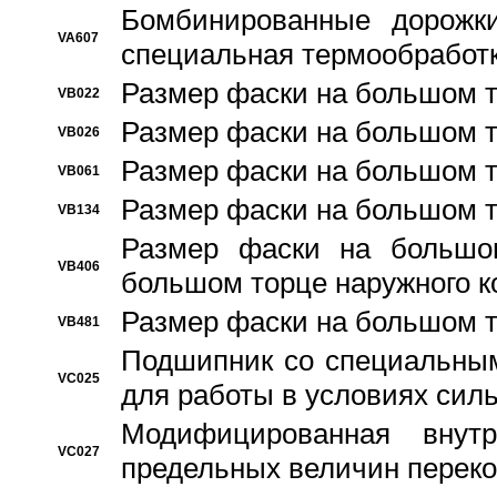
Бомбинированные дорожк
VA607
специальная термообработ
Размер фаски на большом т
VB022
Размер фаски на большом т
VB026
Размер фаски на большом т
VB061
Размер фаски на большом т
VB134
Размер фаски на большо
VB406
большом торце наружного к
Размер фаски на большом т
VB481
Подшипник со специальным
VC025
для работы в условиях сил
Модифицированная внут
VC027
предельных величин переко