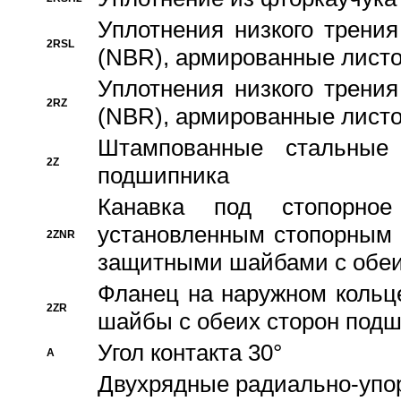
Уплотнения низкого трения
2RSL
(NBR), армированные листо
Уплотнения низкого трения
2RZ
(NBR), армированные листо
Штампованные стальные
2Z
подшипника
Канавка под стопорно
установленным стопорным
2ZNR
защитными шайбами с обеи
Фланец на наружном кольц
2ZR
шайбы с обеих сторон под
Угол контакта 30°
A
Двухрядные радиально-упо