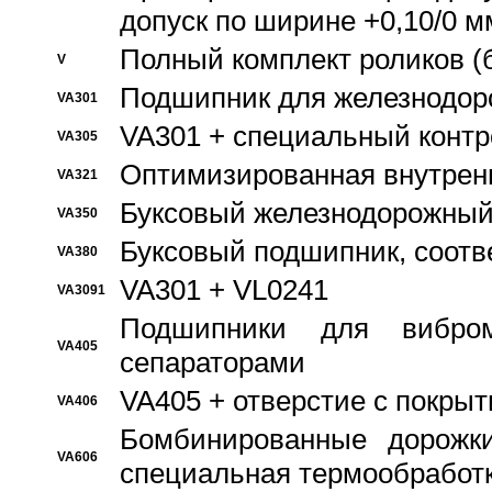
допуск по ширине +0,10/0 м
Полный комплект роликов (
V
Подшипник для железнодор
VA301
VA301 + специальный контр
VA305
Оптимизированная внутрен
VA321
Буксовый железнодорожный
VA350
Буксовый подшипник, соотв
VA380
VA301 + VL0241
VA3091
Подшипники для вибром
VA405
сепараторами
VA405 + отверстие с покры
VA406
Бомбинированные дорожк
VA606
специальная термообработ