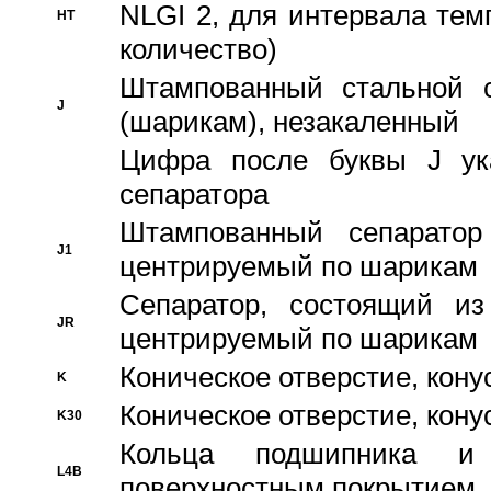
NLGI 2, для интервала темп
HT
количество)
Штампованный стальной с
J
(шарикам), незакаленный
Цифра после буквы J ука
сепаратора
Штампованный сепаратор
J1
центрируемый по шарикам
Сепаратор, состоящий из
JR
центрируемый по шарикам
Коническое отверстие, кону
K
Коническое отверстие, кону
K30
Кольца подшипника и
L4B
поверхностным покрытием