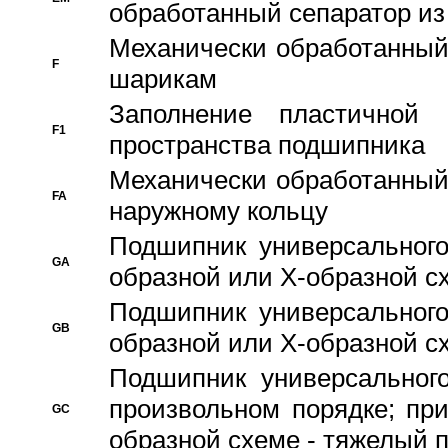
обработанный сепаратор из
Механически обработанный
F
шарикам
Заполнение пластичной
F1
пространства подшипника
Механически обработанный
FA
наружному кольцу
Подшипник универсального
GA
образной или Х-образной сх
Подшипник универсального
GB
образной или Х-образной с
Подшипник универсального
произвольном порядке; пр
GC
образной схеме - тяжелый 