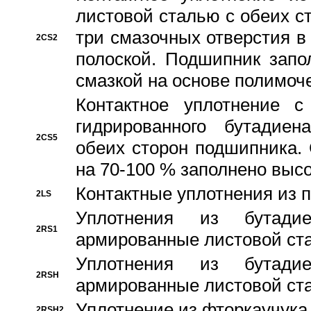
листовой сталью с обеих с
три смазочных отверстия в
2CS2
полоской. Подшипник запо
смазкой на основе полимо
Контактное уплотнение 
гидрированного бутадиен
2CS5
обеих сторон подшипника.
на 70-100 % заполнено выс
Контактные уплотнения из 
2LS
Уплотнения из бутадие
2RS1
армированные листовой ста
Уплотнения из бутадие
2RSH
армированные листовой ста
Уплотнение из фторкаучука
2RSH2