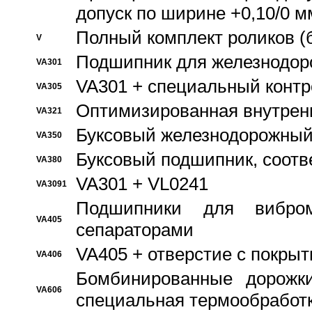
допуск по ширине +0,10/0 м
Полный комплект роликов (
V
Подшипник для железнодор
VA301
VA301 + специальный контр
VA305
Оптимизированная внутрен
VA321
Буксовый железнодорожный
VA350
Буксовый подшипник, соотв
VA380
VA301 + VL0241
VA3091
Подшипники для вибром
VA405
сепараторами
VA405 + отверстие с покры
VA406
Бомбинированные дорожк
VA606
специальная термообработ