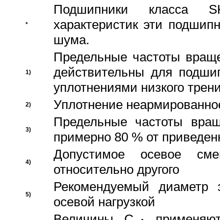
Подшипники класса S
характеристик эти подшип
*
шума.
Предельные частоты враще
действительны для подши
1)
уплотнениями низкого трени
Уплотнение неармированно
2)
Предельные частоты вращ
3)
примерно 80 % от приведен
Допустимое осевое сме
4)
относительно другого
Рекомендуемый диаметр 
5)
осевой нагрузкой
Величины C
применяют