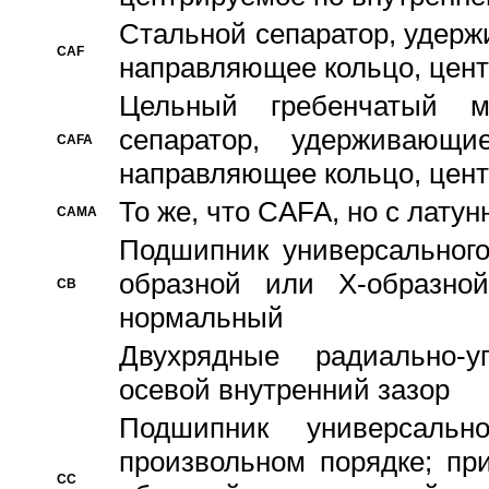
Стальной сепаратор, удерж
CAF
направляющее кольцо, цент
Цельный гребенчатый м
сепаратор, удерживающ
CAFA
направляющее кольцо, цент
То же, что CAFA, но с лату
CAMA
Подшипник универсального
образной или Х-образно
CB
нормальный
Двухрядные радиально-
осевой внутренний зазор
Подшипник универсальн
произвольном порядке; пр
CC