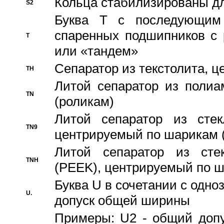
Кольца стабилизированы дл
S2
Буква T с последующим
спаренных подшипников с 
T
или «тандем»
Сепаратор из текстолита, 
TH
Литой сепаратор из полиа
TN
(роликам)
Литой сепаратор из стекл
TN9
центрируемый по шарикам 
Литой сепаратор из стек
TNH
(PEEK), центрируемый по 
Буква U в сочетании с одн
U.
допуск общей ширины
Примеры: U2 - общий допу