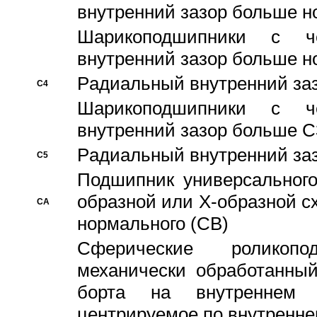
внутренний зазор больше н
Шарикоподшипники с че
внутренний зазор больше н
Pадиальный внутренний за
C4
Шарикоподшипники с че
внутренний зазор больше C
Pадиальный внутренний за
C5
Подшипник универсального
образной или Х-образной с
CA
нормального (CB)
Сферические роликопо
механически обработанный
борта на внутреннем 
центрируемое по внутренне