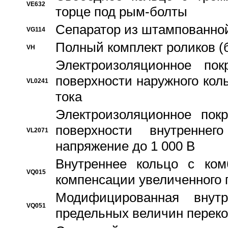
VE632
торце под рым-болты
Сепаратор из штампованной
VG114
Полный комплект роликов (
VH
Электроизоляционное по
поверхности наружного коль
VL0241
тока
Электроизоляционное пок
поверхности внутреннег
VL2071
напряжение до 1 000 В
Bнутреннее кольцо с ком
VQ015
компенсации увеличенного 
Модифицированная внут
VQ051
предельных величин переко