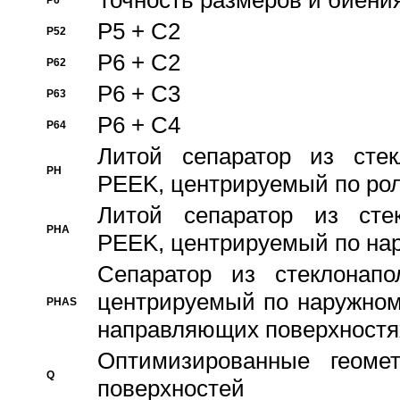
Точность размеров и биения
P6
P5 + C2
P52
P6 + C2
P62
P6 + C3
P63
P6 + C4
P64
Литой сепаратор из стек
PH
PEEK, центрируемый по ро
Литой сепаратор из стек
PHA
PEEK, центрируемый по на
Сепаратор из стеклонапо
центрируемый по наружном
PHAS
направляющих поверхностя
Оптимизированные геомет
Q
поверхностей