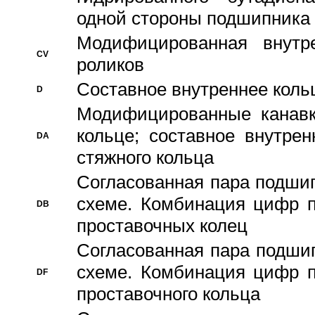
одной стороны подшипника
Модифицированная внутре
CV
роликов
Составное внутреннее кольц
D
Модифицированные канавк
кольце; составное внутре
DA
стяжного кольца
Согласованная пара подши
схеме. Комбинация цифр п
DB
проставочных колец
Согласованная пара подши
схеме. Комбинация цифр п
DF
проставочного кольца