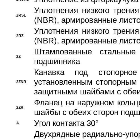
Уплотнения низкого трения
2RSL
(NBR), армированные листо
Уплотнения низкого трения
2RZ
(NBR), армированные листо
Штампованные стальные
2Z
подшипника
Канавка под стопорно
установленным стопорным
2ZNR
защитными шайбами с обеи
Фланец на наружном кольц
2ZR
шайбы с обеих сторон под
Угол контакта 30°
A
Двухрядные радиально-упо