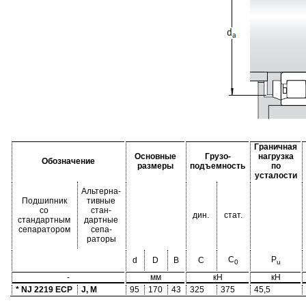
Граничная
Основные
Грузо-
нагрузка
Обозначение
размеры
подъемность
по
усталости
Альтерна-
Подшипник
тивные
со
стан-
дин.
стат.
стандартным
дартные
сепаратором
сепа-
раторы
C
P
d
D
B
C
0
u
-
мм
кН
кН
* NJ 2219 ECP
J, M
95
170
43
325
375
45,5