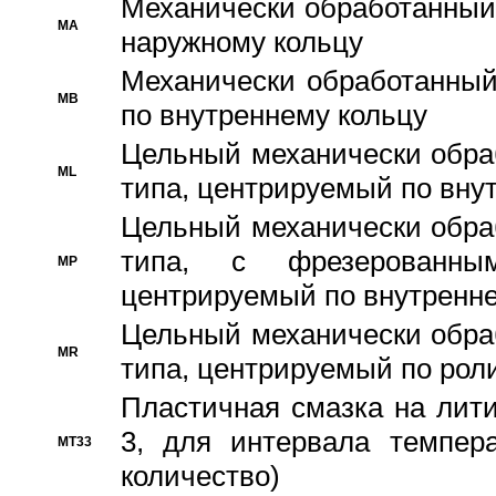
Механически обработанный
MA
наружному кольцу
Механически обработанный
MB
по внутреннему кольцу
Цельный механически обра
ML
типа, центрируемый по вну
Цельный механически обра
типа, с фрезерованны
MP
центрируемый по внутренне
Цельный механически обра
MR
типа, центрируемый по рол
Пластичная смазка на лити
3, для интервала темпера
MT33
количество)