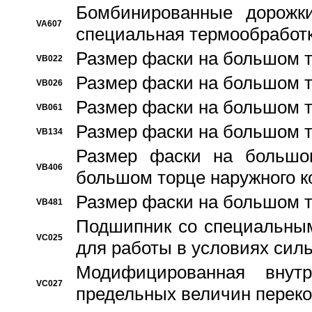
Бомбинированные дорожк
VA607
специальная термообработ
Размер фаски на большом т
VB022
Размер фаски на большом т
VB026
Размер фаски на большом т
VB061
Размер фаски на большом т
VB134
Размер фаски на большо
VB406
большом торце наружного к
Размер фаски на большом т
VB481
Подшипник со специальным
VC025
для работы в условиях сил
Модифицированная внут
VC027
предельных величин переко