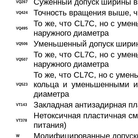
Суженный допуск ширины вн
VQ267
Точность вращения выше, 
VQ424
То же, что CL7C, но с ум
VQ495
наружного диаметра
Уменьшенный допуск ширин
VQ506
То же, что CL7C, но с ум
VQ507
наружного диаметра
То же, что CL7C, но с уме
кольца и уменьшенными и
VQ523
диаметра
Закладная антизадирная пл
VT143
Нетоксичная пластичная сма
VT378
питания)
Модифицированные допуски
W