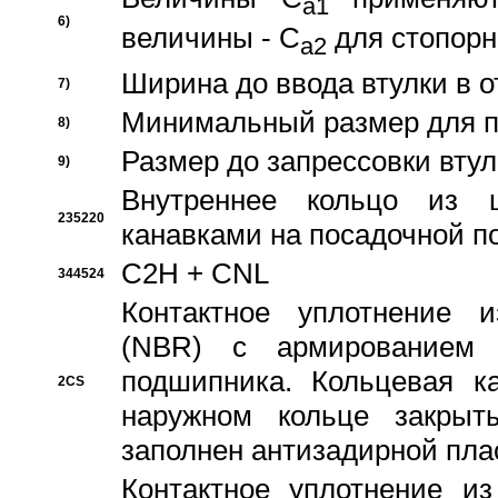
a1
6)
величины - C
для стопорн
a2
Ширина до ввода втулки в 
7)
Минимальный размер для п
8)
Размер до запрессовки втул
9)
Внутреннее кольцо из 
235220
канавками на посадочной п
C2H + CNL
344524
Контактное уплотнение и
(NBR) с армированием 
подшипника. Кольцевая к
2CS
наружном кольце закрыт
заполнен антизадирной пла
Контактное уплотнение и