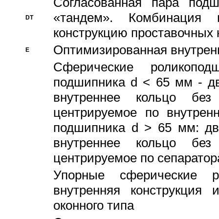
Согласованная пара под
«тандем». Комбинация
DT
конструкцию проставочных 
Оптимизированная внутрен
E
Сферические роликопод
подшипника d < 65 мм - дв
внутреннее кольцо без
центрируемое по внутренн
подшипника d > 65 мм: дв
внутреннее кольцо без
центрируемое по сепарато
Упорные сферические ро
внутренняя конструкция 
оконного типа