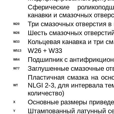
Сферические роликопод
канавки и смазочных отвер
Три смазочных отверстия в
W20
Шесть смазочных отверстий
W26
Кольцевая канавка и три с
W33
W26 + W33
W513
Подшипник с антифрикционн
W64
Заглушенные смазочные от
W77
Пластичная смазка на осн
NLGI 2-3, для интервала те
WT
количество)
Основные размеры приведен
X
Штампованный латунный се
Y