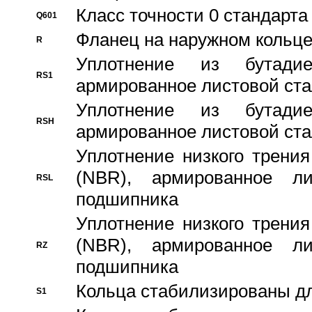
Класс точности 0 стандар
Q601
Фланец на наружном кольц
R
Уплотнение из бутадие
RS1
армированное листовой ста
Уплотнение из бутадие
RSH
армированное листовой ста
Уплотнение низкого трения
(NBR), армированное л
RSL
подшипника
Уплотнение низкого трения
(NBR), армированное л
RZ
подшипника
Кольца стабилизированы дл
S1