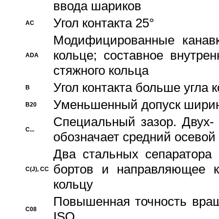
ввода шариков
Угол контакта 25°
AC
Модифицированные канавк
кольце; составное внутре
ADA
стяжного кольца
Угол контакта больше угла 
B
Уменьшенный допуск шири
B20
Специальный зазор. Двух-
C...
обозначает средний осевой
Два стальных сепаратора 
бортов и направляющее к
C(J), CC
кольцу
Повышенная точность враще
C08
ISO