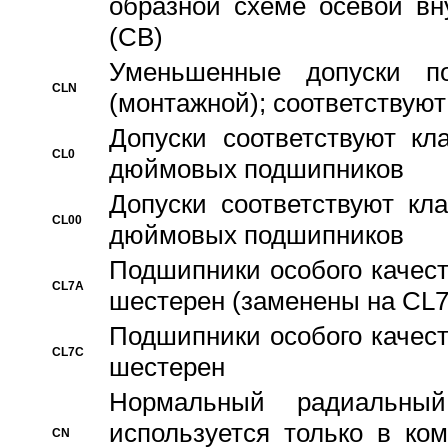
образной схеме осевой вн
(CB)
Уменьшенные допуски 
CLN
(монтажной); соответствуют
Допуски соответствуют кл
CL0
дюймовых подшипников
Допуски соответствуют кл
CL00
дюймовых подшипников
Подшипники особого качест
CL7A
шестерен (заменены на CL
Подшипники особого качест
CL7C
шестерен
Hормальный радиальный
используется только в ко
CN