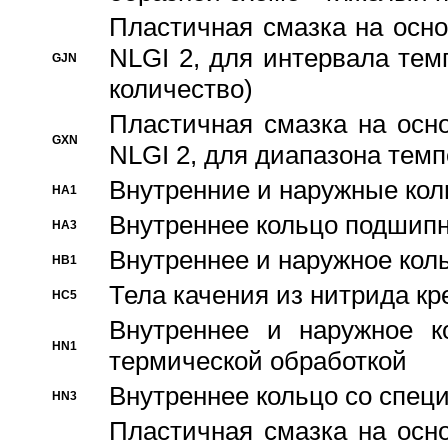
Пластичная смазка на осно
NLGI 2, для интервала темп
GJN
количество)
Пластичная смазка на осн
GXN
NLGI 2, для диапазона темп
Внутренние и наружные кол
HA1
Bнутреннее кольцо подшипн
HA3
Bнутреннее и наружное коль
HB1
Тела качения из нитрида к
HC5
Bнутреннее и наружное к
HN1
термической обработкой
Внутреннее кольцо со спец
HN3
Пластичная смазка на осн