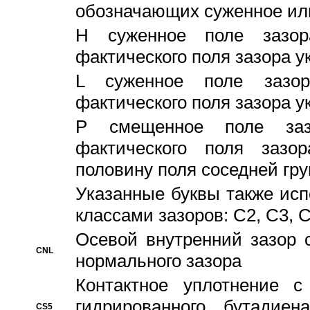
обозначающих суженное ил
H суженное поле зазора
фактического поля зазора у
L суженное поле зазор
фактического поля зазора у
P смещенное поле заз
фактического поля заз
половину поля соседней гр
Указанные буквы также ис
классами зазоров: С2, C3, 
Осевой внутренний зазор 
CNL
нормального зазора
Контактное уплотнение 
гидрированного бутадиен
CS5