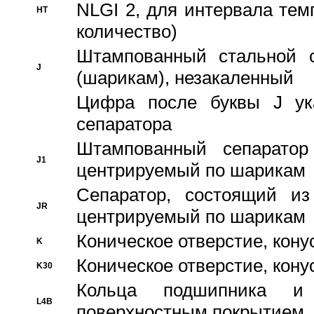
NLGI 2, для интервала темп
HT
количество)
Штампованный стальной с
J
(шарикам), незакаленный
Цифра после буквы J ука
сепаратора
Штампованный сепаратор
J1
центрируемый по шарикам
Сепаратор, состоящий из
JR
центрируемый по шарикам
Коническое отверстие, кону
K
Коническое отверстие, кону
K30
Кольца подшипника и
L4B
поверхностным покрытием