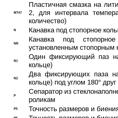
Пластичная смазка на лити
2, для интервала темпера
MT47
количество)
Канавка под стопорное кол
N
Канавка под стопорно
NR
установленным стопорным 
Один фиксирующий паз на
N1
кольце)
Два фиксирующих паза на
N2
кольце) под углом 180° друг 
Cепаратор из стеклонаполн
P
роликам
Точность размеров и биения
P5