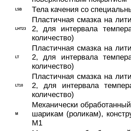
Тела качения со специаль
L5B
Пластичная смазка на лити
2, для интервала темпера
LHT23
количество)
Пластичная смазка на лити
2, для интервала темпера
LT
количество)
Пластичная смазка на лити
2, для интервала темпер
LT10
количество)
Механически обработанный 
шарикам (роликам), констр
M
M1