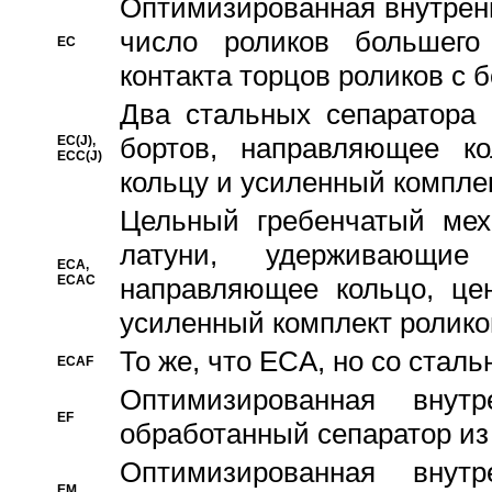
Oптимизированная внутренн
число роликов большего
EC
контакта торцов роликов с 
Два стальных сепаратора 
бортов, направляющее ко
EC(J),
ECC(J)
кольцу и усиленный компле
Цельный гребенчатый мех
латуни, удерживающи
ECA,
ECAC
направляющее кольцо, цен
усиленный комплект ролико
То же, что ECA, но со стал
ECAF
Оптимизированная внут
EF
обработанный сепаратор из
Оптимизированная внут
EM