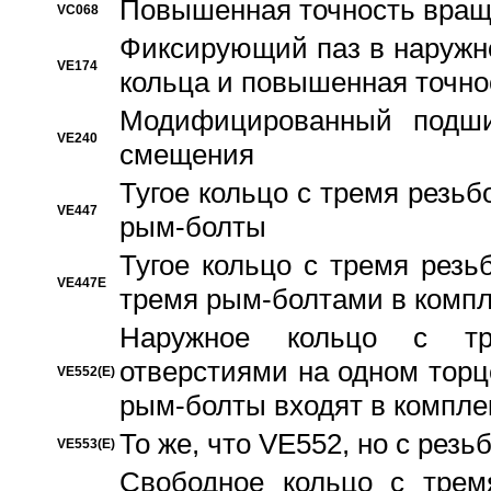
Повышенная точность вращ
VC068
Фиксирующий паз в наружн
VE174
кольца и повышенная точн
Модифицированный подши
VE240
смещения
Тугое кольцо с тремя резь
VE447
рым-болты
Тугое кольцо с тремя рез
VE447E
тремя рым-болтами в компл
Наружное кольцо с тр
отверстиями на одном торце
VE552(E)
рым-болты входят в компле
То же, что VE552, но с рез
VE553(E)
Свободное кольцо с трем