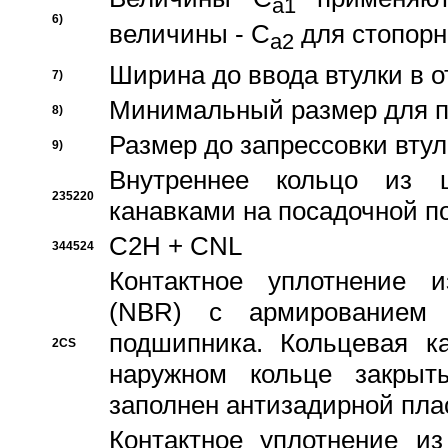
a1
6)
величины - C
для стопорн
a2
Ширина до ввода втулки в 
7)
Минимальный размер для п
8)
Размер до запрессовки втул
9)
Внутреннее кольцо из 
235220
канавками на посадочной п
C2H + CNL
344524
Контактное уплотнение и
(NBR) с армированием 
подшипника. Кольцевая к
2CS
наружном кольце закрыт
заполнен антизадирной пла
Контактное уплотнение и