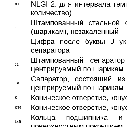
NLGI 2, для интервала темп
HT
количество)
Штампованный стальной с
J
(шарикам), незакаленный
Цифра после буквы J ука
сепаратора
Штампованный сепаратор
J1
центрируемый по шарикам
Сепаратор, состоящий из
JR
центрируемый по шарикам
Коническое отверстие, кону
K
Коническое отверстие, кону
K30
Кольца подшипника и
L4B
поверхностным покрытием