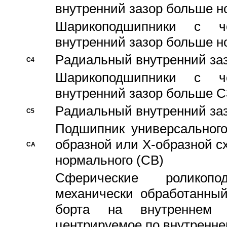
внутренний зазор больше н
Шарикоподшипники с че
внутренний зазор больше н
Pадиальный внутренний за
C4
Шарикоподшипники с че
внутренний зазор больше C
Pадиальный внутренний за
C5
Подшипник универсального
образной или Х-образной с
CA
нормального (CB)
Сферические роликопо
механически обработанный
борта на внутреннем 
центрируемое по внутренне