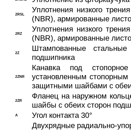
Уплотнения низкого трения
2RSL
(NBR), армированные листо
Уплотнения низкого трения
2RZ
(NBR), армированные листо
Штампованные стальные
2Z
подшипника
Канавка под стопорно
установленным стопорным
2ZNR
защитными шайбами с обеи
Фланец на наружном кольц
2ZR
шайбы с обеих сторон под
Угол контакта 30°
A
Двухрядные радиально-упо