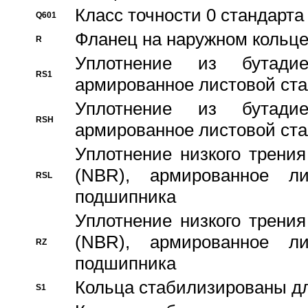
Класс точности 0 стандар
Q601
Фланец на наружном кольц
R
Уплотнение из бутадие
RS1
армированное листовой ста
Уплотнение из бутадие
RSH
армированное листовой ста
Уплотнение низкого трения
(NBR), армированное л
RSL
подшипника
Уплотнение низкого трения
(NBR), армированное л
RZ
подшипника
Кольца стабилизированы дл
S1