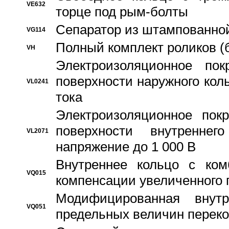
VE632
торце под рым-болты
Сепаратор из штампованной
VG114
Полный комплект роликов (
VH
Электроизоляционное по
поверхности наружного коль
VL0241
тока
Электроизоляционное пок
поверхности внутреннег
VL2071
напряжение до 1 000 В
Bнутреннее кольцо с ком
VQ015
компенсации увеличенного 
Модифицированная внут
VQ051
предельных величин переко