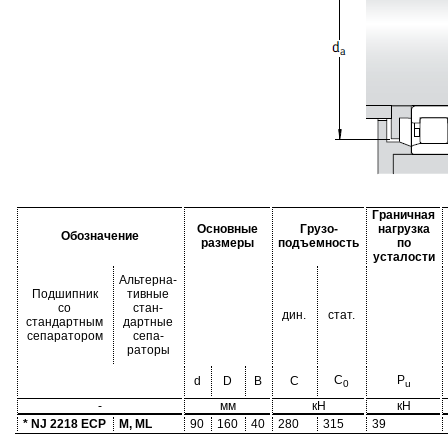
Граничная
Основные
Грузо-
нагрузка
Обозначение
размеры
подъемность
по
усталости
Альтерна-
Подшипник
тивные
со
стан-
дин.
стат.
стандартным
дартные
сепаратором
сепа-
раторы
C
P
d
D
B
C
0
u
-
мм
кН
кН
* NJ 2218 ECP
M, ML
90
160
40
280
315
39