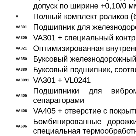
допуск по ширине +0,10/0 м
Полный комплект роликов (
V
Подшипник для железнодор
VA301
VA301 + специальный контр
VA305
Оптимизированная внутрен
VA321
Буксовый железнодорожный
VA350
Буксовый подшипник, соотв
VA380
VA301 + VL0241
VA3091
Подшипники для вибром
VA405
сепараторами
VA405 + отверстие с покры
VA406
Бомбинированные дорожк
VA606
специальная термообработ