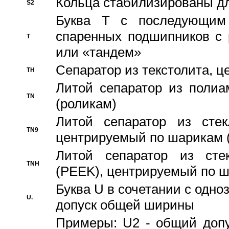
Кольца стабилизированы дл
S2
Буква T с последующим
спаренных подшипников с 
T
или «тандем»
Сепаратор из текстолита, 
TH
Литой сепаратор из полиа
TN
(роликам)
Литой сепаратор из стекл
TN9
центрируемый по шарикам 
Литой сепаратор из стек
TNH
(PEEK), центрируемый по 
Буква U в сочетании с одн
U.
допуск общей ширины
Примеры: U2 - общий допу