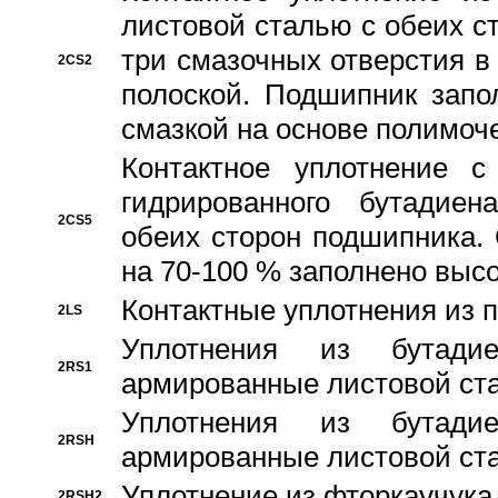
листовой сталью с обеих с
три смазочных отверстия в
2CS2
полоской. Подшипник запо
смазкой на основе полимо
Контактное уплотнение 
гидрированного бутадиен
2CS5
обеих сторон подшипника.
на 70-100 % заполнено выс
Контактные уплотнения из 
2LS
Уплотнения из бутадие
2RS1
армированные листовой ста
Уплотнения из бутадие
2RSH
армированные листовой ста
Уплотнение из фторкаучука
2RSH2