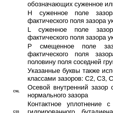
обозначающих суженное ил
H суженное поле зазора
фактического поля зазора у
L суженное поле зазор
фактического поля зазора у
P смещенное поле заз
фактического поля заз
половину поля соседней гр
Указанные буквы также ис
классами зазоров: С2, C3, 
Осевой внутренний зазор 
CNL
нормального зазора
Контактное уплотнение 
гидрированного бутадиен
CS5