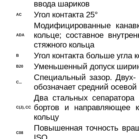
ввода шариков
Угол контакта 25°
AC
Модифицированные канавк
кольце; составное внутре
ADA
стяжного кольца
Угол контакта больше угла 
B
Уменьшенный допуск шири
B20
Специальный зазор. Двух-
C...
обозначает средний осевой
Два стальных сепаратора 
бортов и направляющее к
C(J), CC
кольцу
Повышенная точность враще
C08
ISO