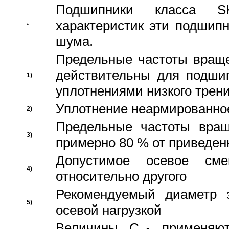
Подшипники класса S
характеристик эти подшип
*
шума.
Предельные частоты враще
действительны для подши
1)
уплотнениями низкого трени
Уплотнение неармированно
2)
Предельные частоты вращ
3)
примерно 80 % от приведен
Допустимое осевое сме
4)
относительно другого
Рекомендуемый диаметр 
5)
осевой нагрузкой
Величины C
применяют