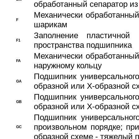
обработанный сепаратор из
Механически обработанный
F
шарикам
Заполнение пластичной
F1
пространства подшипника
Механически обработанный
FA
наружному кольцу
Подшипник универсального
GA
образной или Х-образной сх
Подшипник универсального
GB
образной или Х-образной с
Подшипник универсального
произвольном порядке; пр
GC
образной схеме - тяжелый 