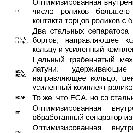
Oптимизированная внутренн
число роликов большего
EC
контакта торцов роликов с 
Два стальных сепаратора 
бортов, направляющее ко
EC(J),
ECC(J)
кольцу и усиленный компле
Цельный гребенчатый мех
латуни, удерживающи
ECA,
ECAC
направляющее кольцо, цен
усиленный комплект ролико
То же, что ECA, но со стал
ECAF
Оптимизированная внут
EF
обработанный сепаратор из
Оптимизированная внут
EM