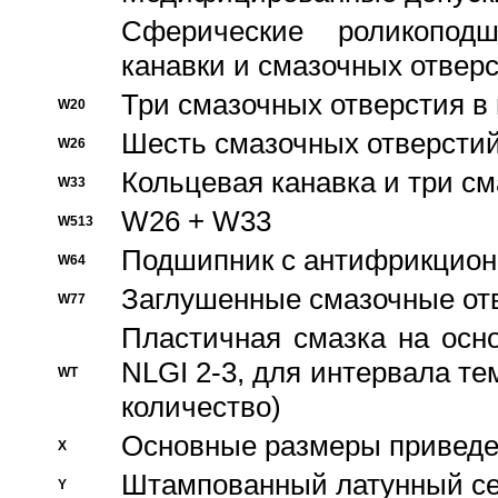
Сферические роликопод
канавки и смазочных отвер
Три смазочных отверстия в
W20
Шесть смазочных отверстий
W26
Кольцевая канавка и три с
W33
W26 + W33
W513
Подшипник с антифрикционн
W64
Заглушенные смазочные от
W77
Пластичная смазка на осн
NLGI 2-3, для интервала те
WT
количество)
Основные размеры приведен
X
Штампованный латунный се
Y