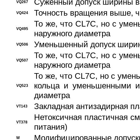
Суженный допуск ширины вн
VQ267
Точность вращения выше, 
VQ424
То же, что CL7C, но с ум
VQ495
наружного диаметра
Уменьшенный допуск ширин
VQ506
То же, что CL7C, но с ум
VQ507
наружного диаметра
То же, что CL7C, но с уме
кольца и уменьшенными и
VQ523
диаметра
Закладная антизадирная пл
VT143
Нетоксичная пластичная сма
VT378
питания)
Модифицированные допуски
W