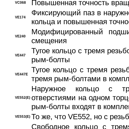
Повышенная точность вращ
VC068
Фиксирующий паз в наружн
VE174
кольца и повышенная точн
Модифицированный подши
VE240
смещения
Тугое кольцо с тремя резь
VE447
рым-болты
Тугое кольцо с тремя рез
VE447E
тремя рым-болтами в компл
Наружное кольцо с тр
отверстиями на одном торце
VE552(E)
рым-болты входят в компле
То же, что VE552, но с рез
VE553(E)
Свободное кольцо с трем