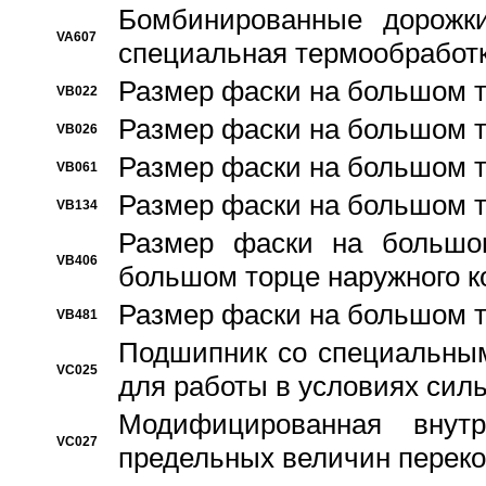
Бомбинированные дорожк
VA607
специальная термообработ
Размер фаски на большом т
VB022
Размер фаски на большом т
VB026
Размер фаски на большом т
VB061
Размер фаски на большом т
VB134
Размер фаски на большо
VB406
большом торце наружного к
Размер фаски на большом т
VB481
Подшипник со специальным
VC025
для работы в условиях сил
Модифицированная внут
VC027
предельных величин переко