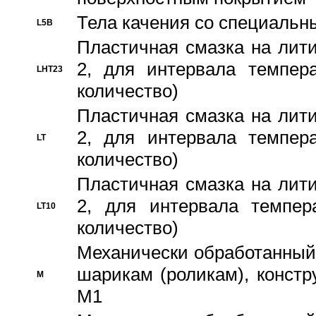
Тела качения со специаль
L5B
Пластичная смазка на лити
2, для интервала темпера
LHT23
количество)
Пластичная смазка на лити
2, для интервала темпера
LT
количество)
Пластичная смазка на лити
2, для интервала темпер
LT10
количество)
Механически обработанный 
шарикам (роликам), констр
M
M1