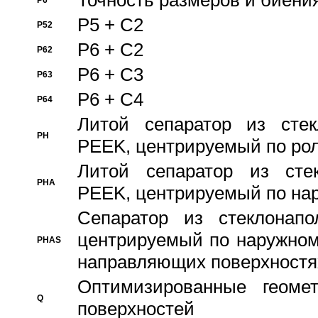
Точность размеров и биения
P6
P5 + C2
P52
P6 + C2
P62
P6 + C3
P63
P6 + C4
P64
Литой сепаратор из стек
PH
PEEK, центрируемый по ро
Литой сепаратор из стек
PHA
PEEK, центрируемый по на
Сепаратор из стеклонапо
центрируемый по наружном
PHAS
направляющих поверхностя
Оптимизированные геомет
Q
поверхностей