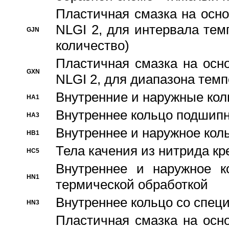
Пластичная смазка на осно
NLGI 2, для интервала темп
GJN
количество)
Пластичная смазка на осн
GXN
NLGI 2, для диапазона темп
Внутренние и наружные кол
HA1
Bнутреннее кольцо подшипн
HA3
Bнутреннее и наружное коль
HB1
Тела качения из нитрида к
HC5
Bнутреннее и наружное к
HN1
термической обработкой
Внутреннее кольцо со спец
HN3
Пластичная смазка на осн