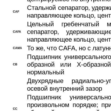
Стальной сепаратор, удерж
CAF
направляющее кольцо, цент
Цельный гребенчатый м
сепаратор, удерживающ
CAFA
направляющее кольцо, цент
То же, что CAFA, но с лату
CAMA
Подшипник универсального
образной или Х-образно
CB
нормальный
Двухрядные радиально-
осевой внутренний зазор
Подшипник универсальн
произвольном порядке; пр
CC