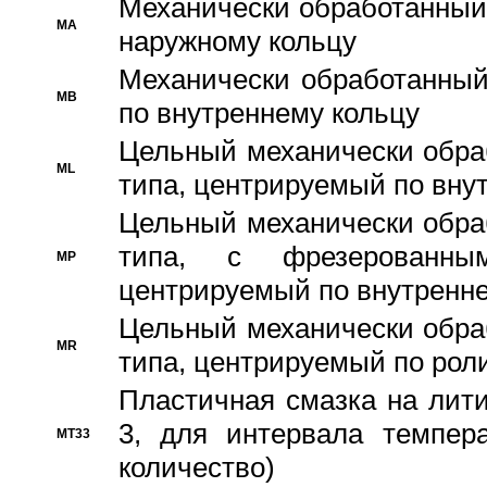
Механически обработанный
MA
наружному кольцу
Механически обработанный
MB
по внутреннему кольцу
Цельный механически обра
ML
типа, центрируемый по вну
Цельный механически обра
типа, с фрезерованны
MP
центрируемый по внутренне
Цельный механически обра
MR
типа, центрируемый по рол
Пластичная смазка на лити
3, для интервала темпера
MT33
количество)