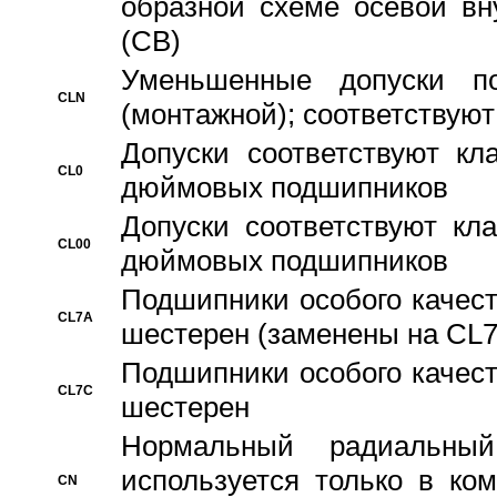
образной схеме осевой вн
(CB)
Уменьшенные допуски 
CLN
(монтажной); соответствуют
Допуски соответствуют кл
CL0
дюймовых подшипников
Допуски соответствуют кл
CL00
дюймовых подшипников
Подшипники особого качест
CL7A
шестерен (заменены на CL
Подшипники особого качест
CL7C
шестерен
Hормальный радиальный
используется только в ко
CN