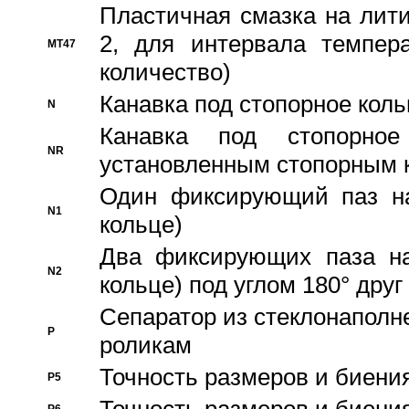
Пластичная смазка на лити
2, для интервала темпера
MT47
количество)
Канавка под стопорное кол
N
Канавка под стопорно
NR
установленным стопорным 
Один фиксирующий паз на
N1
кольце)
Два фиксирующих паза на
N2
кольце) под углом 180° друг 
Cепаратор из стеклонаполн
P
роликам
Точность размеров и биения
P5