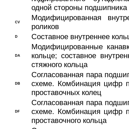
одной стороны подшипника
Модифицированная внутре
CV
роликов
Составное внутреннее кольц
D
Модифицированные канавк
кольце; составное внутре
DA
стяжного кольца
Согласованная пара подши
схеме. Комбинация цифр п
DB
проставочных колец
Согласованная пара подши
схеме. Комбинация цифр п
DF
проставочного кольца