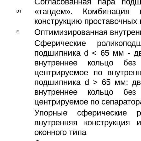
Согласованная пара под
«тандем». Комбинация
DT
конструкцию проставочных 
Оптимизированная внутрен
E
Сферические роликопод
подшипника d < 65 мм - дв
внутреннее кольцо без
центрируемое по внутренн
подшипника d > 65 мм: дв
внутреннее кольцо без
центрируемое по сепарато
Упорные сферические ро
внутренняя конструкция 
оконного типа