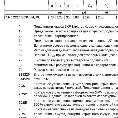
C
P
d
D
B
C
0
u
-
мм
кН
кН
* NJ 2214 ECP
M, ML
70
125
31
180
193
25,5
*
Подшипники класса SKF Explorer. Кроме улучшенных х
1)
Предельные частоты вращения для открытых подшипник
2)
Уплотнение неармированное
3)
Предельные частоты вращения для исполнения 2Z сос
4)
Допустимое осевое смещение одного кольца подшипник
5)
Рекомендуемый диаметр заплечиков вала для подшипни
Величины C
применяются для стопорных колец типа 
6)
a1
7)
Ширина до ввода втулки в отверстие подшипника
8)
Минимальный размер для подшипника с сепаратором
9)
Размер до запрессовки втулки
235220
Внутреннее кольцо из цементируемой стали с винтовы
344524
C2H + CNL
Контактное уплотнение из бутадиенакрилнитрильного к
2CS
закрыты пластиковой полоской. Подшипник заполнен 
Контактное уплотнение из фторкаучука (FPM) с армир
2CS2
полоской. Подшипник заполнен высокотемпературной 
Контактное уплотнение с армированием листовой стал
2CS5
100 % заполнено высокотемпературной пластичной см
2LS
Контактные уплотнения из полиуретана с обеих сторо
2RS1
Уплотнения из бутадиенакрилнитрильного каучука (NB