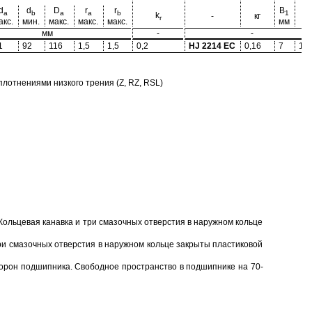
d
d
D
r
r
B
B
a
b
a
a
b
1
2
k
-
кг
r
акс.
мин.
макс.
макс.
макс.
мм
м
мм
-
-
1
92
116
1,5
1,5
0,2
HJ 2214 EC
0,16
7
11,
отнениями низкого трения (Z, RZ, RSL)
Кольцевая канавка и три смазочных отверстия в наружном кольце
ри смазочных отверстия в наружном кольце закрыты пластиковой
торон подшипника. Свободное пространство в подшипнике на 70-