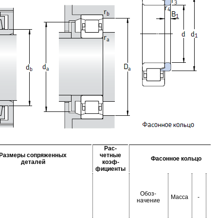
Рас-
Размеры сопряженных
четные
Фасонное кольцо
деталей
коэф-
фициенты
Обоз-
Масса
-
-
начение