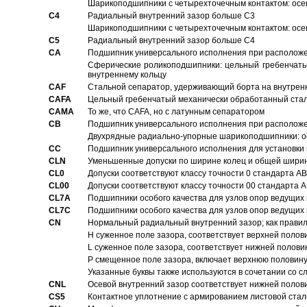
Шарикоподшипники с четырехточечным контактом: осе
C4
Pадиальный внутренний зазор больше C3
Шарикоподшипники с четырехточечным контактом: осе
C5
Pадиальный внутренний зазор больше C4
CA
Подшипник универсального исполнения при расположен
Сферические роликоподшипники: цельный гребенчаты
внутреннему кольцу
CAF
Стальной сепаратор, удерживающий борта на внутренн
CAFA
Цельный гребенчатый механически обработанный стал
CAMA
То же, что CAFA, но с латунным сепаратором
CB
Подшипник универсального исполнения при расположен
Двухрядные радиально-упорные шарикоподшипники: о
CC
Подшипник универсального исполнения для установки 
CLN
Уменьшенные допуски по ширине колец и общей ширине
CL0
Допуски соответствуют классу точности 0 стандарта 
CL00
Допуски соответствуют классу точности 00 стандарта
CL7A
Подшипники особого качества для узлов опор ведущих
CL7C
Подшипники особого качества для узлов опор ведущих
CN
Hормальный радиальный внутренний зазор; как правил
H суженное поле зазора, соответствует верхней полов
L суженное поле зазора, соответствует нижней полови
P смещенное поле зазора, включает верхнюю половину
Указанные буквы также используются в сочетании со с
CNL
Осевой внутренний зазор соответствует нижней полов
CS5
Контактное уплотнение с армированием листовой стал