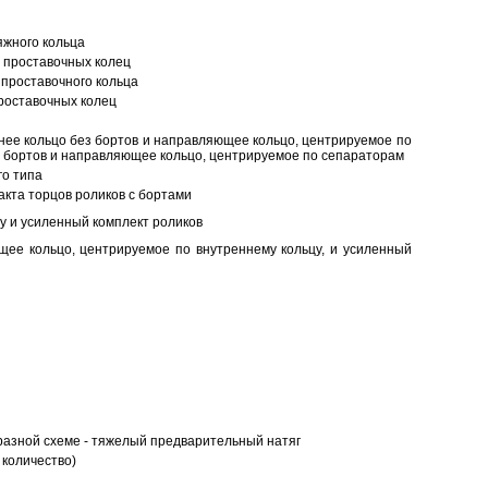
яжного кольца
 проставочных колец
проставочного кольца
роставочных колец
нее кольцо без бортов и направляющее кольцо, центрируемое по
ез бортов и направляющее кольцо, центрируемое по сепараторам
о типа
кта торцов роликов с бортами
у и усиленный комплект роликов
ее кольцо, центрируемое по внутреннему кольцу, и усиленный
разной схеме - тяжелый предварительный натяг
 количество)