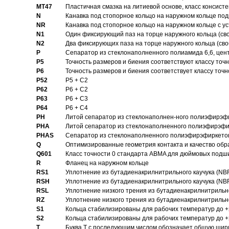
MT47
Пластичная смазка на литиевой основе, класс консисте
N
Канавка под стопорное кольцо на наружном кольце по
NR
Канавка под стопорное кольцо на наружном кольце с 
N1
Один фиксирующий паз на торце наружного кольца (св
N2
Два фиксирующих паза на торце наружного кольца (своб
P
Cепаратор из стеклонаполненного полиамида 6,6, цен
P5
Точность размеров и биения соответствуют классу точн
P6
Точность размеров и биения соответствует классу точн
P52
P5 + C2
P62
P6 + C2
P63
P6 + C3
P64
P6 + C4
PH
Литой сепаратор из стеклонаполнен-ного полиэфирэф
PHA
Литой сепаратор из стеклонаполненного полиэфирэфи
PHAS
Сепаратор из стеклонаполненного полиэфирэфиркетон
Q
Оптимизированные геометрия контакта и качество обр
Q601
Класс точности 0 стандарта ABMA для дюймовых подш
R
Фланец на наружном кольце
RS1
Уплотнение из бутадиенакрилнитрильного каучука (NB
RSH
Уплотнение из бутадиенакрилнитрильного каучука (NB
RSL
Уплотнение низкого трения из бутадиенакрилнитрильно
RZ
Уплотнение низкого трения из бутадиенакрилнитрильно
S1
Кольца стабилизированы для рабочих температур до +
S2
Кольца стабилизированы для рабочих температур до +
T
Буква T с последующим числом обозначает общую шир