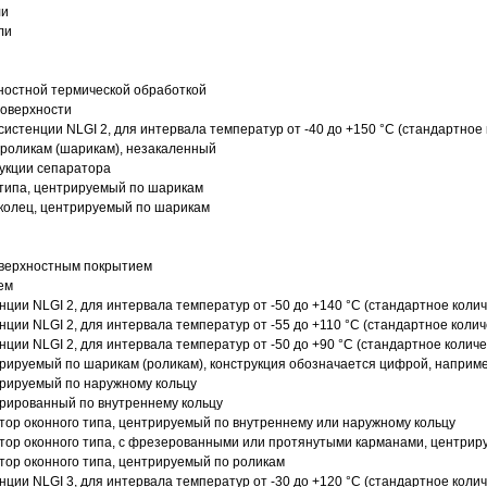
ли
ли
ностной термической обработкой
поверхности
истенции NLGI 2, для интервала температур от -40 до +150 °C (стандартное 
роликам (шарикам), незакаленный
рукции сепаратора
 типа, центрируемый по шарикам
 колец, центрируемый по шарикам
оверхностным покрытием
ем
нции NLGI 2, для интервала температур от -50 до +140 °C (стандартное колич
нции NLGI 2, для интервала температур от -55 до +110 °C (стандартное колич
нции NLGI 2, для интервала температур от -50 до +90 °C (стандартное количе
рируемый по шарикам (роликам), конструкция обозначается цифрой, наприме
рируемый по наружному кольцу
рированный по внутреннему кольцу
ор оконного типа, центрируемый по внутреннему или наружному кольцу
ор оконного типа, с фрезерованными или протянутыми карманами, центриру
ор оконного типа, центрируемый по роликам
нции NLGI 3, для интервала температур от -30 до +120 °C (стандартное колич