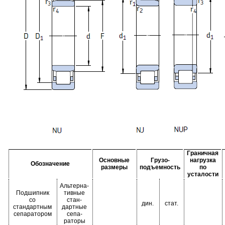
Граничная
Основные
Грузо-
нагрузка
Обозначение
размеры
подъемность
по
усталости
Альтерна-
Подшипник
тивные
со
стан-
дин.
стат.
стандартным
дартные
сепаратором
сепа-
раторы