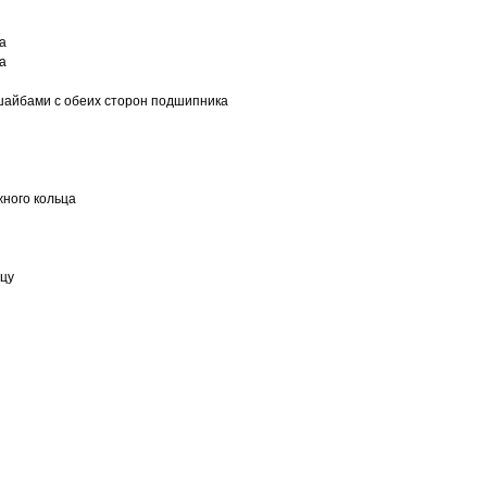
а
а
шайбами с обеих сторон подшипника
ного кольца
ьцу