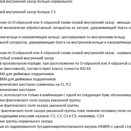
вой внутренний зазор больше нормального
вой внутренний зазор больше C3
ии по О-образной или Х-образной схеме осевой внутренний зазор - меньше
й механически обработанный сепаратор из латуни, удерживающий борта н
ем кольце и направляющее кольцо, центрируемое по внутреннему кольцу
ьной сепаратор, удерживающие борта на внутреннем кольце и направляющее
ии по О-образной или Х-образной схеме осевой внутренний зазор - нормал
собый осевой внутренний зазор
в произвольном порядке; при расположении по О-образной или Х-образной сх
 (монтажной); соответствуют классу точности ISO 6X
АВМА для дюймовых подшипников
 ABMA для дюймовых подшипников
 конических шестерен (заменены на CL7C)
 конических шестерен
о, используется только в комбинации с одной из следующих букв, обозначаю
ине фактического поля зазора указанной группы
не фактического поля зазора указанной группы
 фактического поля зазора указанной группы плюс нижнюю половину поля со
ледующими классами зазоров: С2, C3, С4 и С5, например, С2Н
ине группы нормального зазора
ью из гидрированного бутадиенакрилнитрильного каучука (HNBR) с одной ст