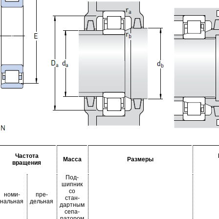
Частота
Масса
Размеры
вращения
Под-
шипник
со
номи-
пре-
стан-
нальная
дельная
дартным
сепа-
ратором