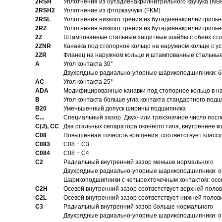
2RSH
Уплотнения из бутадиенакрилнитрильного каучука (NB
2RSH2
Уплотнение из фторкаучука (FKM)
2RSL
Уплотнения низкого трения из бутадиенакрилнитрильн
2RZ
Уплотнения низкого трения из бутадиенакрилнитрильн
2Z
Штампованные стальные защитные шайбы с обеих ст
2ZNR
Канавка под стопорное кольцо на наружном кольце с
2ZR
Фланец на наружном кольце и штампованные стальны
A
Угол контакта 30°
Двухрядные радиально-упорные шарикоподшипники: бе
AC
Угол контакта 25°
ADA
Модифицированные канавки под стопорное кольцо в на
B
Угол контакта больше угла контакта стандартного под
B20
Уменьшенный допуск ширины подшипника
C...
Специальный зазор. Двух- или трехзначное число посл
C(J), CC
Два стальных сепаратора оконного типа, внутреннее к
C08
Повышенная точность вращения, соответствует классу 
C083
C08 + C3
C084
C08 + C4
C2
Pадиальный внутренний зазор меньше нормального
Двухрядные радиально-упорные шарикоподшипники: о
Шарикоподшипники с четырехточечным контактом: осе
C2H
Осевой внутренний зазор соответствует верхней поло
C2L
Осевой внутренний зазор соответствует нижней полов
C3
Pадиальный внутренний зазор больше нормального
Двухрядные радиально-упорные шарикоподшипники: ос