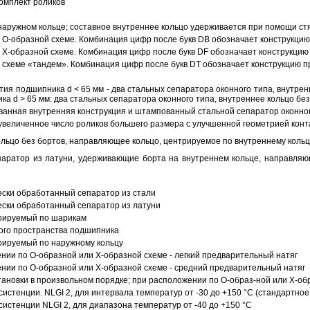
омплект роликов
аружном кольце; составное внутреннее кольцо удерживается при помощи ст
О-образной схеме. Комбинация цифр после букв DB обозначает конструкцию
Х-образной схеме. Комбинация цифр после букв DF обозначает конструкцию 
схеме «тандем». Комбинация цифр после букв DT обозначает конструкцию п
ия подшипника d < 65 мм - два стальных сепаратора оконного типа, внутрен
ка d > 65 мм: два стальных сепаратора оконного типа, внутреннее кольцо б
анная внутренняя конструкция и штампованный стальной сепаратор оконног
увеличенное число роликов большего размера с улучшенной геометрией конта
ольцо без бортов, направляющее кольцо, центрируемое по внутреннему кольц
аратор из латуни, удерживающие борта на внутреннем кольце, направляющ
ески обработанный сепаратор из стали
ески обработанный сепаратор из латуни
трируемый по шарикам
ого пространства подшипника
рируемый по наружному кольцу
ии по О-образной или Х-образной схеме - легкий предварительный натяг
ии по О-образной или Х-образной схеме - средний предварительный натяг
ановки в произвольном порядке; при расположении по О-образ-ной или Х-об
истенции. NLGI 2, для интервала температур от -30 до +150 °C (стандартное
истенции NLGI 2, для диапазона температур от -40 до +150 °C