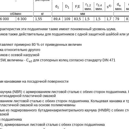
r
r
d
1,2
3,4
a
4)
d
D
F,E
s
1
1
мин.
мин.
мин.
м
об/мин
кг
мм
6 000
6 300
1,55
89,4
109
83,5
1,5
1,5
1,7
79
8
арактеристик эти подшипники также имеют пониженный уровень шума.
ов также действительны для подшипников с одной защитной шайбой или упл
тавляют примерно 80 % от приведенных величин
а относительно другого
ков с осевой нагрузкой
SW, величины - C
для стопорных колец согласно стандарту DIN 471
a2
ми канавками на посадочной поверхности
аучука (NBR) с армированием листовой сталью с обеих сторон подшипника. 
антизадирной пластичной смазкой
ованием листовой сталью с обеих сторон подшипника. Кольцевая канавка и т
пластичной смазкой на основе полимочевины
ью из гидрированного бутадиенакрилнитрильного каучука (HNBR) с обеих с
азкой
н подшипника
R), армированные листовой сталью с обеих сторон подшипника