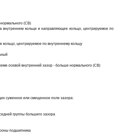
 нормального (CB)
а внутреннем кольце и направляющее кольцо, центрируемое по
 кольцо, центрируемое по внутреннему кольцу
ьный
еме осевой внутренний зазор - больше нормального (CB)
щих суженное или смещенное поле зазора:
седней группы большего зазора
ороны подшипника