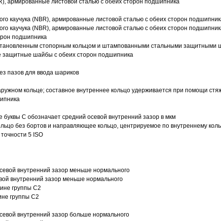
R), армированные листовой сталью с обеих сторон подшипника
ого каучука (NBR), армированные листовой сталью с обеих сторон подшипник
ого каучука (NBR), армированные листовой сталью с обеих сторон подшипник
орон подшипника
 установленным стопорным кольцом и штампованными стальными защитными 
е защитные шайбы с обеих сторон подшипника
з пазов для ввода шариков
ружном кольце; составное внутреннее кольцо удерживается при помощи стяж
шипника
е буквы С обозначает средний осевой внутренний зазор в мкм
ольцо без бортов и направляющее кольцо, центрируемое по внутреннему кол
точности 5 ISO
севой внутренний зазор меньше нормального
вой внутренний зазор меньше нормального
вине группы C2
ине группы C2
евой внутренний зазор больше нормального