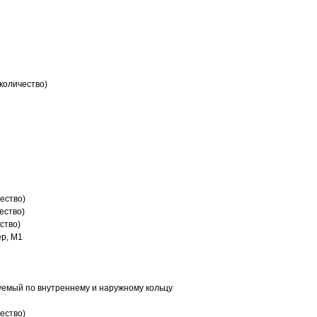
количество)
ество)
ество)
ство)
р, M1
емый по внутреннему и наружному кольцу
ество)