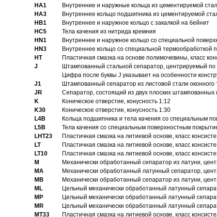
HA1
Внутренние и наружные кольца из цементируемой ста
HA3
Bнутреннее кольцо подшипника из цементируемой ста
HB1
Bнутреннее и наружное кольцо с закалкой на бейнит
HC5
Тела качения из нитрида кремния
HN1
Bнутреннее и наружное кольцо со специальной поверх
HN3
Внутреннее кольцо со специальной термообработкой 
HT
Пластичная смазка на основе полимочевины, класс конс
J
Штампованный стальной сепаратор, центрируемый по 
Цифра после буквы J указывает на особенности конст
J1
Штампованный сепаратор из листовой стали оконного
JR
Сепаратор, состоящий из двух плоских штампованных
K
Коническое отверстие, конусность 1:12
K30
Коническое отверстие, конусность 1:30
L4B
Кольца подшипника и тела качения со специальным п
L5B
Тела качения со специальным поверхностным покрыти
LHT23
Пластичная смазка на литиевой основе, класс консисте
LT
Пластичная смазка на литиевой основе, класс консисте
LT10
Пластичная смазка на литиевой основе, класс консисте
M
Механически обработанный сепаратор из латуни, цент
MA
Механически обработанный латунный сепаратор, цент
MB
Механически обработанный сепаратор из латуни, цент
ML
Цельный механически обработанный латунный сепарат
MP
Цельный механически обработанный латунный сепарат
MR
Цельный механически обработанный латунный сепарат
MT33
Пластичная смазка на литиевой основе, класс консисте