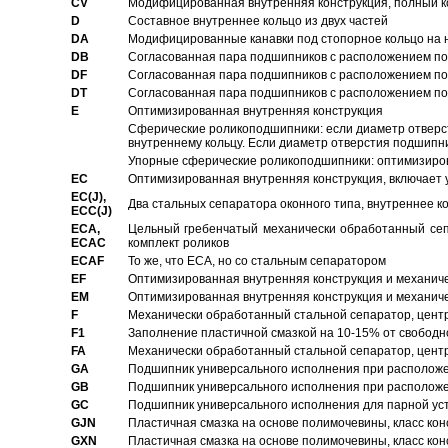
CV
Модифицированная внутренняя конструкция, полный к
D
Составное внутреннее кольцо из двух частей
DA
Модифицированные канавки под стопорное кольцо на н
DB
Согласованная пара подшипников с расположением по 
DF
Согласованная пара подшипников с расположением по 
DT
Согласованная пара подшипников с расположением по 
E
Оптимизированная внутренняя конструкция
Сферические роликоподшипники: если диаметр отверст
внутреннему кольцу. Если диаметр отверстия подшипни
Упорные сферические роликоподшипники: оптимизиров
EC
Oптимизированная внутренняя конструкция, включает 
EC(J),
Два стальных сепаратора оконного типа, внутреннее к
ECC(J)
ECA,
Цельный гребенчатый механически обработанный сеп
ECAC
комплект роликов
ECAF
То же, что ECA, но со стальным сепаратором
EF
Оптимизированная внутренняя конструкция и механич
EM
Оптимизированная внутренняя конструкция и механич
F
Механически обработанный стальной сепаратор, цен
F1
Заполнение пластичной смазкой на 10-15% от свободн
FA
Механически обработанный стальной сепаратор, цент
GA
Подшипник универсального исполнения при расположен
GB
Подшипник универсального исполнения при расположен
GC
Подшипник универсального исполнения для парной уст
GJN
Пластичная смазка на основе полимочевины, класс конс
GXN
Пластичная смазка на основе полимочевины, класс конс