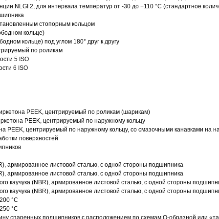
нции NLGI 2, для интервала температур от -30 до +110 °C (стандартное колич
дшипника
установленным стопорным кольцом
ободном кольце)
одном кольце) под углом 180° друг к другу
трируемый по роликам
ости 5 ISO
ости 6 ISO
иркетона PEEK, центрируемый по роликам (шарикам)
ркетона PEEK, центрируемый по наружному кольцу
а PEEK, центрируемый по наружному кольцу, со смазочными канавками на н
аботки поверхностей
ипников
R), армированное листовой сталью, с одной стороны подшипника
R), армированное листовой сталью, с одной стороны подшипника
го каучука (NBR), армированное листовой сталью, с одной стороны подшипн
го каучука (NBR), армированное листовой сталью, с одной стороны подшипн
200 °C
250 °C
ину спаренных подшипников с расположением по схемам О-образной или «т