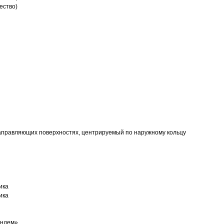
ество)
аправляющих поверхностях, центрируемый по наружному кольцу
ика
ика
андем»