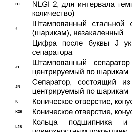
NLGI 2, для интервала темп
HT
количество)
Штампованный стальной с
J
(шарикам), незакаленный
Цифра после буквы J ука
сепаратора
Штампованный сепаратор
J1
центрируемый по шарикам
Сепаратор, состоящий из
JR
центрируемый по шарикам
Коническое отверстие, кону
K
Коническое отверстие, кону
K30
Кольца подшипника и
L4B
поверхностным покрытием