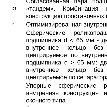
Согласованная пара под
«тандем». Комбинация
DT
конструкцию проставочных 
Оптимизированная внутрен
E
Сферические роликопод
подшипника d < 65 мм - дв
внутреннее кольцо без
центрируемое по внутренн
подшипника d > 65 мм: дв
внутреннее кольцо без
центрируемое по сепарато
Упорные сферические ро
внутренняя конструкция 
оконного типа