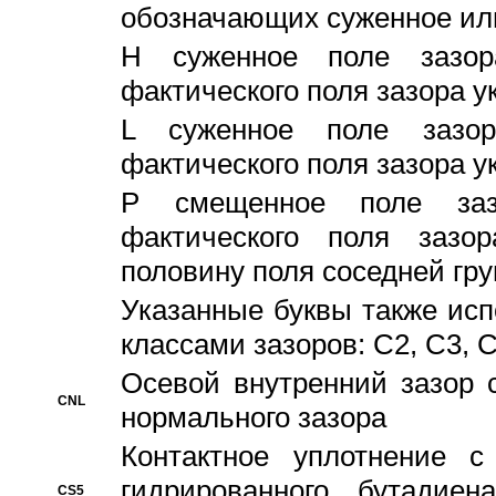
обозначающих суженное ил
H суженное поле зазора
фактического поля зазора у
L суженное поле зазор
фактического поля зазора у
P смещенное поле заз
фактического поля заз
половину поля соседней гр
Указанные буквы также ис
классами зазоров: С2, C3, 
Осевой внутренний зазор 
CNL
нормального зазора
Контактное уплотнение 
гидрированного бутадиен
CS5