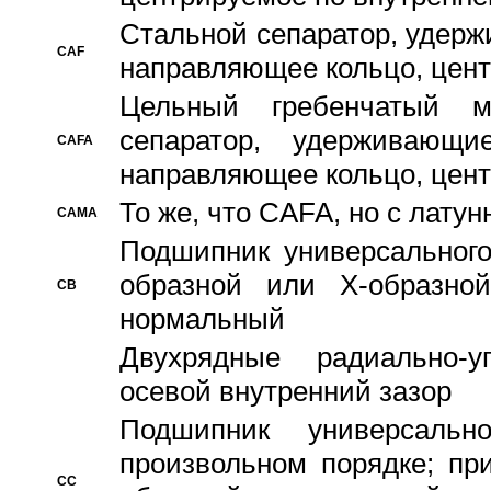
Стальной сепаратор, удерж
CAF
направляющее кольцо, цент
Цельный гребенчатый м
сепаратор, удерживающ
CAFA
направляющее кольцо, цент
То же, что CAFA, но с лату
CAMA
Подшипник универсального
образной или Х-образно
CB
нормальный
Двухрядные радиально-
осевой внутренний зазор
Подшипник универсальн
произвольном порядке; пр
CC