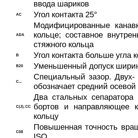
ввода шариков
Угол контакта 25°
AC
Модифицированные канавк
кольце; составное внутре
ADA
стяжного кольца
Угол контакта больше угла 
B
Уменьшенный допуск шири
B20
Специальный зазор. Двух-
C...
обозначает средний осевой
Два стальных сепаратора 
бортов и направляющее к
C(J), CC
кольцу
Повышенная точность враще
C08
ISO