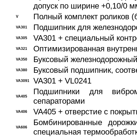
допуск по ширине +0,10/0 м
Полный комплект роликов (
V
Подшипник для железнодор
VA301
VA301 + специальный контр
VA305
Оптимизированная внутрен
VA321
Буксовый железнодорожный
VA350
Буксовый подшипник, соотв
VA380
VA301 + VL0241
VA3091
Подшипники для вибром
VA405
сепараторами
VA405 + отверстие с покры
VA406
Бомбинированные дорожк
VA606
специальная термообработ