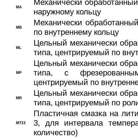
Механически обработанный
MA
наружному кольцу
Механически обработанный
MB
по внутреннему кольцу
Цельный механически обра
ML
типа, центрируемый по вну
Цельный механически обра
типа, с фрезерованны
MP
центрируемый по внутренне
Цельный механически обра
MR
типа, центрируемый по рол
Пластичная смазка на лити
3, для интервала темпера
MT33
количество)