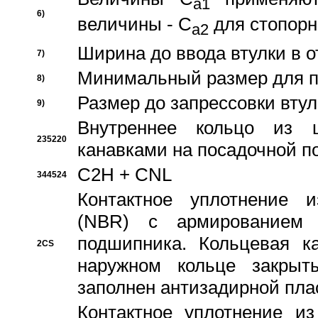
a1
6)
величины - C
для стопорн
a2
Ширина до ввода втулки в 
7)
Минимальный размер для п
8)
Размер до запрессовки втул
9)
Внутреннее кольцо из 
235220
канавками на посадочной п
C2H + CNL
344524
Контактное уплотнение и
(NBR) с армированием 
подшипника. Кольцевая к
2CS
наружном кольце закрыт
заполнен антизадирной пла
Контактное уплотнение и