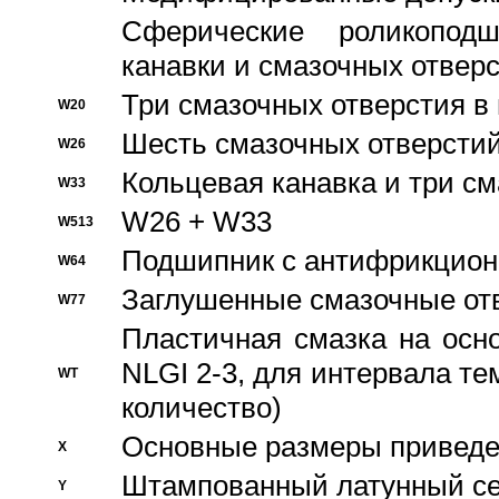
Сферические роликопод
канавки и смазочных отвер
Три смазочных отверстия в
W20
Шесть смазочных отверстий
W26
Кольцевая канавка и три с
W33
W26 + W33
W513
Подшипник с антифрикционн
W64
Заглушенные смазочные от
W77
Пластичная смазка на осн
NLGI 2-3, для интервала те
WT
количество)
Основные размеры приведен
X
Штампованный латунный се
Y