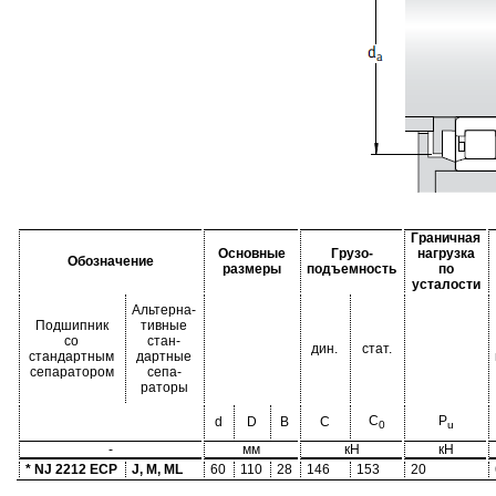
Граничная
Основные
Грузо-
нагрузка
Обозначение
размеры
подъемность
по
усталости
Альтерна-
Подшипник
тивные
со
стан-
дин.
стат.
стандартным
дартные
сепаратором
сепа-
раторы
C
P
d
D
B
C
0
u
-
мм
кН
кН
* NJ 2212 ECP
J, M, ML
60
110
28
146
153
20