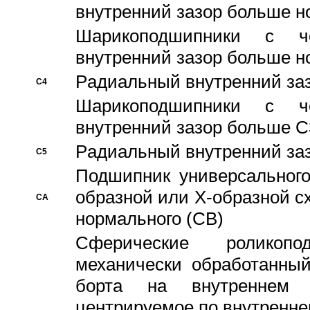
внутренний зазор больше н
Шарикоподшипники с че
внутренний зазор больше н
Pадиальный внутренний за
C4
Шарикоподшипники с че
внутренний зазор больше C
Pадиальный внутренний за
C5
Подшипник универсального
образной или Х-образной с
CA
нормального (CB)
Сферические роликопо
механически обработанный
борта на внутреннем 
центрируемое по внутренне