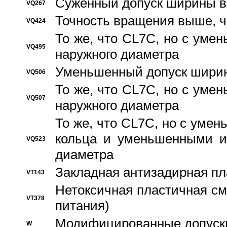
Суженный допуск ширины вн
VQ267
Точность вращения выше, 
VQ424
То же, что CL7C, но с ум
VQ495
наружного диаметра
Уменьшенный допуск ширин
VQ506
То же, что CL7C, но с ум
VQ507
наружного диаметра
То же, что CL7C, но с уме
кольца и уменьшенными и
VQ523
диаметра
Закладная антизадирная пл
VT143
Нетоксичная пластичная сма
VT378
питания)
Модифицированные допуски
W