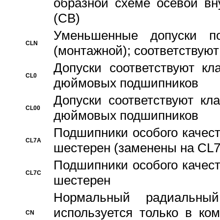
образной схеме осевой вн
(CB)
Уменьшенные допуски 
CLN
(монтажной); соответствуют
Допуски соответствуют кл
CL0
дюймовых подшипников
Допуски соответствуют кл
CL00
дюймовых подшипников
Подшипники особого качест
CL7A
шестерен (заменены на CL
Подшипники особого качест
CL7C
шестерен
Hормальный радиальный
используется только в ко
CN