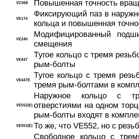
Повышенная точность вращ
VC068
Фиксирующий паз в наружн
VE174
кольца и повышенная точн
Модифицированный подши
VE240
смещения
Тугое кольцо с тремя резь
VE447
рым-болты
Тугое кольцо с тремя рез
VE447E
тремя рым-болтами в компл
Наружное кольцо с тр
отверстиями на одном торце
VE552(E)
рым-болты входят в компле
То же, что VE552, но с рез
VE553(E)
Свободное кольцо с трем