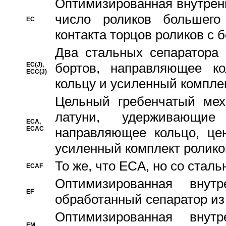
Oптимизированная внутренн
число роликов большего
EC
контакта торцов роликов с 
Два стальных сепаратора 
бортов, направляющее ко
EC(J),
ECC(J)
кольцу и усиленный компле
Цельный гребенчатый мех
латуни, удерживающи
ECA,
ECAC
направляющее кольцо, цен
усиленный комплект ролико
То же, что ECA, но со стал
ECAF
Оптимизированная внут
EF
обработанный сепаратор из
Оптимизированная внут
EM