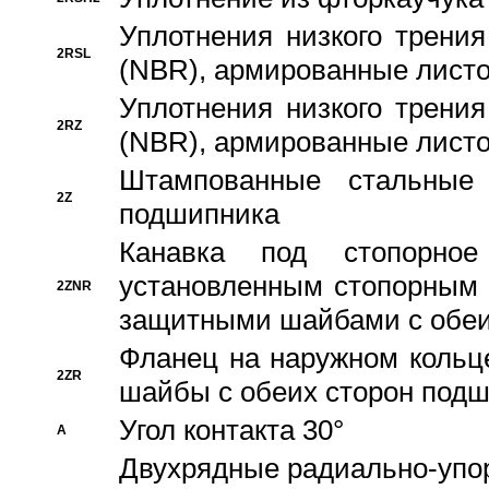
Уплотнения низкого трения
2RSL
(NBR), армированные листо
Уплотнения низкого трения
2RZ
(NBR), армированные листо
Штампованные стальные
2Z
подшипника
Канавка под стопорно
установленным стопорным
2ZNR
защитными шайбами с обеи
Фланец на наружном кольц
2ZR
шайбы с обеих сторон под
Угол контакта 30°
A
Двухрядные радиально-упо