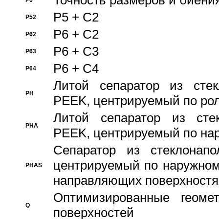
Точность размеров и биения
P6
P5 + C2
P52
P6 + C2
P62
P6 + C3
P63
P6 + C4
P64
Литой сепаратор из стек
PH
PEEK, центрируемый по ро
Литой сепаратор из стек
PHA
PEEK, центрируемый по на
Сепаратор из стеклонапо
центрируемый по наружном
PHAS
направляющих поверхностя
Оптимизированные геомет
Q
поверхностей