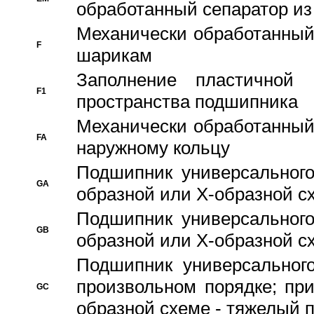
обработанный сепаратор из
Механически обработанный
F
шарикам
Заполнение пластичной
F1
пространства подшипника
Механически обработанный
FA
наружному кольцу
Подшипник универсального
GA
образной или Х-образной сх
Подшипник универсального
GB
образной или Х-образной с
Подшипник универсального
произвольном порядке; пр
GC
образной схеме - тяжелый 