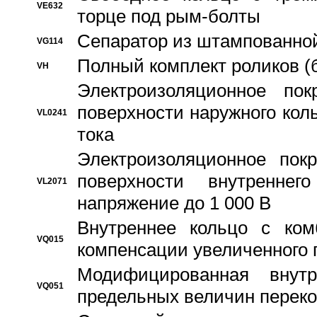
VE632
торце под рым-болты
Сепаратор из штампованной
VG114
Полный комплект роликов (
VH
Электроизоляционное по
поверхности наружного коль
VL0241
тока
Электроизоляционное пок
поверхности внутреннег
VL2071
напряжение до 1 000 В
Bнутреннее кольцо с ком
VQ015
компенсации увеличенного 
Модифицированная внут
VQ051
предельных величин переко