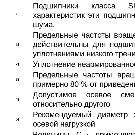
Подшипники класса S
характеристик эти подшип
*
шума.
Предельные частоты враще
действительны для подши
1)
уплотнениями низкого трени
Уплотнение неармированно
2)
Предельные частоты вращ
3)
примерно 80 % от приведен
Допустимое осевое сме
4)
относительно другого
Рекомендуемый диаметр 
5)
осевой нагрузкой
Величины C
применяют