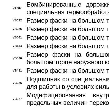
Бомбинированные дорожк
VA607
специальная термообработ
Размер фаски на большом т
VB022
Размер фаски на большом т
VB026
Размер фаски на большом т
VB061
Размер фаски на большом т
VB134
Размер фаски на большо
VB406
большом торце наружного к
Размер фаски на большом т
VB481
Подшипник со специальным
VC025
для работы в условиях сил
Модифицированная внут
VC027
предельных величин переко