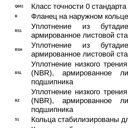
Класс точности 0 стандар
Q601
Фланец на наружном кольц
R
Уплотнение из бутадие
RS1
армированное листовой ста
Уплотнение из бутадие
RSH
армированное листовой ста
Уплотнение низкого трения
(NBR), армированное л
RSL
подшипника
Уплотнение низкого трения
(NBR), армированное л
RZ
подшипника
Кольца стабилизированы дл
S1