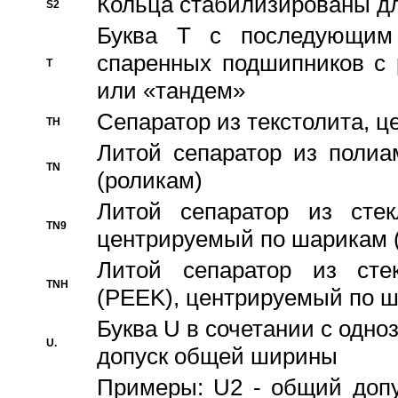
Кольца стабилизированы дл
S2
Буква T с последующим
спаренных подшипников с 
T
или «тандем»
Сепаратор из текстолита, 
TH
Литой сепаратор из полиа
TN
(роликам)
Литой сепаратор из стекл
TN9
центрируемый по шарикам 
Литой сепаратор из стек
TNH
(PEEK), центрируемый по 
Буква U в сочетании с одн
U.
допуск общей ширины
Примеры: U2 - общий допу