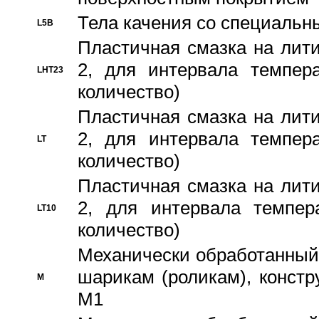
Тела качения со специаль
L5B
Пластичная смазка на лити
2, для интервала темпера
LHT23
количество)
Пластичная смазка на лити
2, для интервала темпера
LT
количество)
Пластичная смазка на лити
2, для интервала темпер
LT10
количество)
Механически обработанный 
шарикам (роликам), констр
M
M1