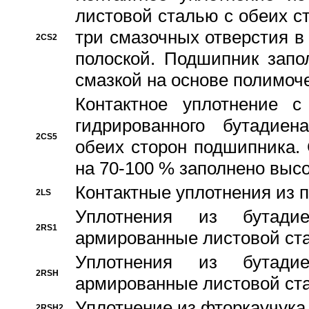
листовой сталью с обеих с
три смазочных отверстия в
2CS2
полоской. Подшипник запо
смазкой на основе полимо
Контактное уплотнение 
гидрированного бутадиен
2CS5
обеих сторон подшипника.
на 70-100 % заполнено выс
Контактные уплотнения из 
2LS
Уплотнения из бутадие
2RS1
армированные листовой ста
Уплотнения из бутадие
2RSH
армированные листовой ста
Уплотнение из фторкаучука
2RSH2