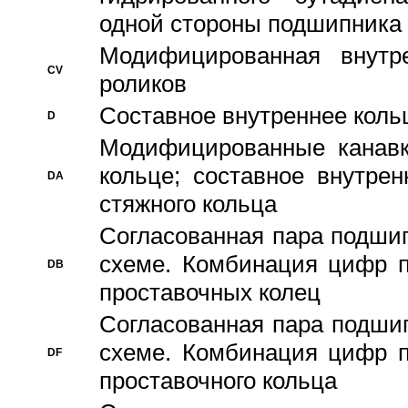
одной стороны подшипника
Модифицированная внутре
CV
роликов
Составное внутреннее кольц
D
Модифицированные канавк
кольце; составное внутре
DA
стяжного кольца
Согласованная пара подши
схеме. Комбинация цифр п
DB
проставочных колец
Согласованная пара подши
схеме. Комбинация цифр п
DF
проставочного кольца