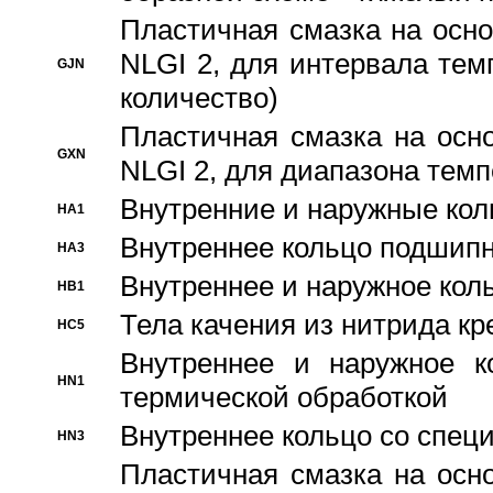
Пластичная смазка на осно
NLGI 2, для интервала темп
GJN
количество)
Пластичная смазка на осн
GXN
NLGI 2, для диапазона темп
Внутренние и наружные кол
HA1
Bнутреннее кольцо подшипн
HA3
Bнутреннее и наружное коль
HB1
Тела качения из нитрида к
HC5
Bнутреннее и наружное к
HN1
термической обработкой
Внутреннее кольцо со спец
HN3
Пластичная смазка на осн