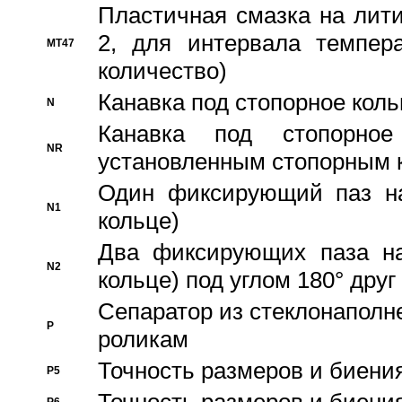
Пластичная смазка на лити
2, для интервала темпера
MT47
количество)
Канавка под стопорное кол
N
Канавка под стопорно
NR
установленным стопорным 
Один фиксирующий паз на
N1
кольце)
Два фиксирующих паза на
N2
кольце) под углом 180° друг 
Cепаратор из стеклонаполн
P
роликам
Точность размеров и биения
P5