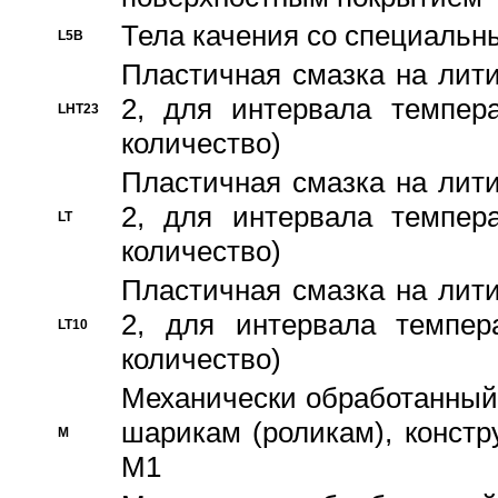
Тела качения со специаль
L5B
Пластичная смазка на лити
2, для интервала темпера
LHT23
количество)
Пластичная смазка на лити
2, для интервала темпера
LT
количество)
Пластичная смазка на лити
2, для интервала темпер
LT10
количество)
Механически обработанный 
шарикам (роликам), констр
M
M1