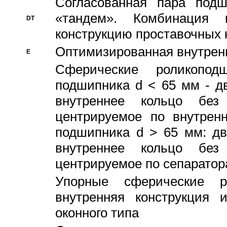
Согласованная пара под
«тандем». Комбинация
DT
конструкцию проставочных 
Оптимизированная внутрен
E
Сферические роликопод
подшипника d < 65 мм - дв
внутреннее кольцо без
центрируемое по внутренн
подшипника d > 65 мм: дв
внутреннее кольцо без
центрируемое по сепарато
Упорные сферические ро
внутренняя конструкция 
оконного типа