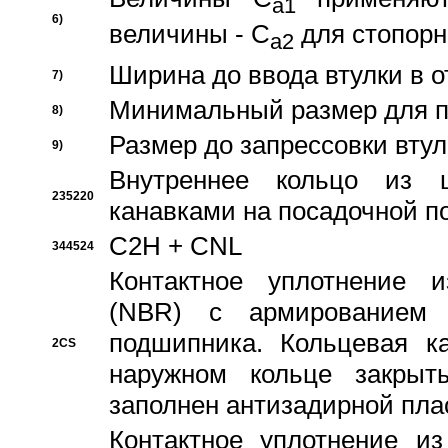
a1
6)
величины - C
для стопорн
a2
Ширина до ввода втулки в 
7)
Минимальный размер для п
8)
Размер до запрессовки втул
9)
Внутреннее кольцо из 
235220
канавками на посадочной п
C2H + CNL
344524
Контактное уплотнение и
(NBR) с армированием 
подшипника. Кольцевая к
2CS
наружном кольце закрыт
заполнен антизадирной пла
Контактное уплотнение и