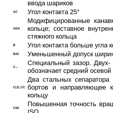
ввода шариков
Угол контакта 25°
AC
Модифицированные канавк
кольце; составное внутре
ADA
стяжного кольца
Угол контакта больше угла 
B
Уменьшенный допуск шири
B20
Специальный зазор. Двух-
C...
обозначает средний осевой
Два стальных сепаратора 
бортов и направляющее к
C(J), CC
кольцу
Повышенная точность враще
C08
ISO