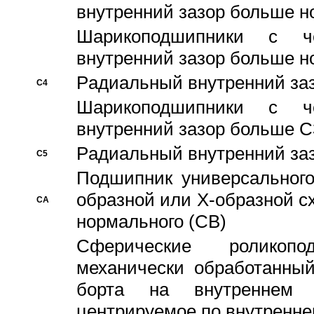
внутренний зазор больше н
Шарикоподшипники с че
внутренний зазор больше н
Pадиальный внутренний за
C4
Шарикоподшипники с че
внутренний зазор больше C
Pадиальный внутренний за
C5
Подшипник универсального
образной или Х-образной с
CA
нормального (CB)
Сферические роликопо
механически обработанный
борта на внутреннем 
центрируемое по внутренне