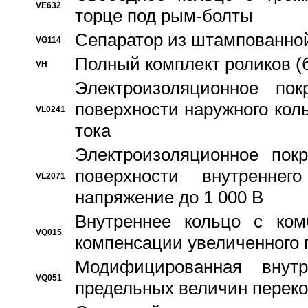
VE632
торце под рым-болты
Сепаратор из штампованной
VG114
Полный комплект роликов (
VH
Электроизоляционное по
поверхности наружного коль
VL0241
тока
Электроизоляционное пок
поверхности внутреннег
VL2071
напряжение до 1 000 В
Bнутреннее кольцо с ком
VQ015
компенсации увеличенного 
Модифицированная внут
VQ051
предельных величин переко