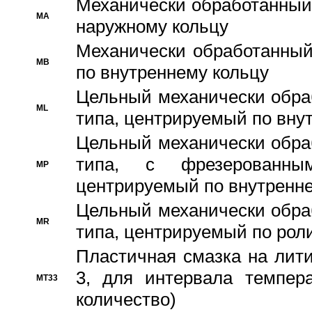
Механически обработанный
MA
наружному кольцу
Механически обработанный
MB
по внутреннему кольцу
Цельный механически обра
ML
типа, центрируемый по вну
Цельный механически обра
типа, с фрезерованны
MP
центрируемый по внутренне
Цельный механически обра
MR
типа, центрируемый по рол
Пластичная смазка на лити
3, для интервала темпера
MT33
количество)