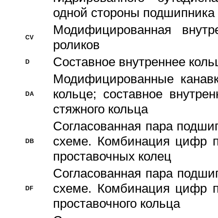
одной стороны подшипника
Модифицированная внутре
CV
роликов
Составное внутреннее кольц
D
Модифицированные канавк
кольце; составное внутре
DA
стяжного кольца
Согласованная пара подши
схеме. Комбинация цифр п
DB
проставочных колец
Согласованная пара подши
схеме. Комбинация цифр п
DF
проставочного кольца