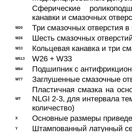
Сферические роликопод
канавки и смазочных отвер
Три смазочных отверстия в
W20
Шесть смазочных отверстий
W26
Кольцевая канавка и три с
W33
W26 + W33
W513
Подшипник с антифрикционн
W64
Заглушенные смазочные от
W77
Пластичная смазка на осн
NLGI 2-3, для интервала те
WT
количество)
Основные размеры приведен
X
Штампованный латунный се
Y