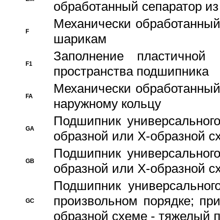
обработанный сепаратор из
Механически обработанный
F
шарикам
Заполнение пластичной
F1
пространства подшипника
Механически обработанный
FA
наружному кольцу
Подшипник универсального
GA
образной или Х-образной сх
Подшипник универсального
GB
образной или Х-образной с
Подшипник универсального
произвольном порядке; пр
GC
образной схеме - тяжелый 