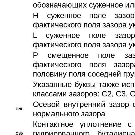
обозначающих суженное ил
H суженное поле зазора
фактического поля зазора у
L суженное поле зазор
фактического поля зазора у
P смещенное поле заз
фактического поля заз
половину поля соседней гр
Указанные буквы также ис
классами зазоров: С2, C3, 
Осевой внутренний зазор 
CNL
нормального зазора
Контактное уплотнение 
гидрированного бутадиен
CS5