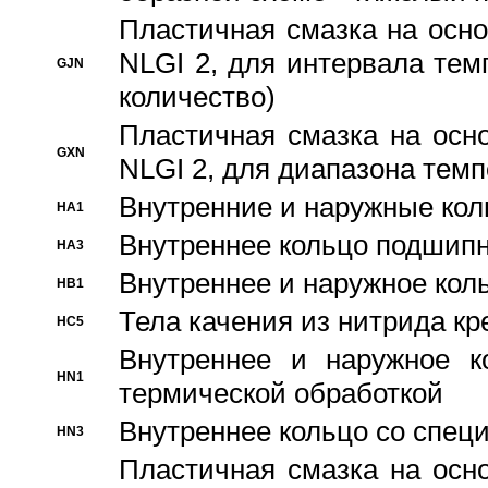
Пластичная смазка на осно
NLGI 2, для интервала темп
GJN
количество)
Пластичная смазка на осн
GXN
NLGI 2, для диапазона темп
Внутренние и наружные кол
HA1
Bнутреннее кольцо подшипн
HA3
Bнутреннее и наружное коль
HB1
Тела качения из нитрида к
HC5
Bнутреннее и наружное к
HN1
термической обработкой
Внутреннее кольцо со спец
HN3
Пластичная смазка на осн