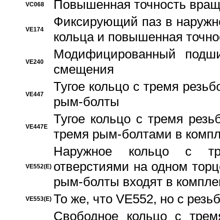
Повышенная точность вращ
VC068
Фиксирующий паз в наружн
VE174
кольца и повышенная точн
Модифицированный подши
VE240
смещения
Тугое кольцо с тремя резь
VE447
рым-болты
Тугое кольцо с тремя рез
VE447E
тремя рым-болтами в компл
Наружное кольцо с тр
отверстиями на одном торце
VE552(E)
рым-болты входят в компле
То же, что VE552, но с рез
VE553(E)
Свободное кольцо с трем