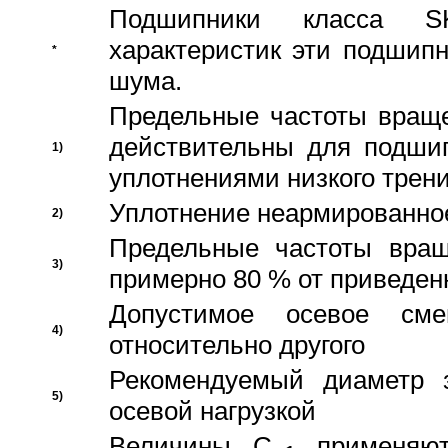
Подшипники класса S
характеристик эти подшип
*
шума.
Предельные частоты враще
действительны для подши
1)
уплотнениями низкого трени
Уплотнение неармированно
2)
Предельные частоты вращ
3)
примерно 80 % от приведен
Допустимое осевое сме
4)
относительно другого
Рекомендуемый диаметр 
5)
осевой нагрузкой
Величины C
применяют