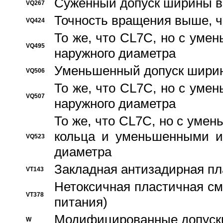
Суженный допуск ширины вн
VQ267
Точность вращения выше, 
VQ424
То же, что CL7C, но с ум
VQ495
наружного диаметра
Уменьшенный допуск ширин
VQ506
То же, что CL7C, но с ум
VQ507
наружного диаметра
То же, что CL7C, но с уме
кольца и уменьшенными и
VQ523
диаметра
Закладная антизадирная пл
VT143
Нетоксичная пластичная сма
VT378
питания)
Модифицированные допуски
W