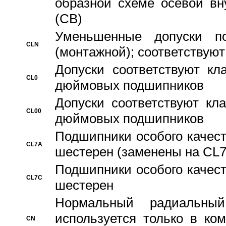
образной схеме осевой вн
(CB)
Уменьшенные допуски 
CLN
(монтажной); соответствуют
Допуски соответствуют кл
CL0
дюймовых подшипников
Допуски соответствуют кл
CL00
дюймовых подшипников
Подшипники особого качест
CL7A
шестерен (заменены на CL
Подшипники особого качест
CL7C
шестерен
Hормальный радиальный
используется только в ко
CN