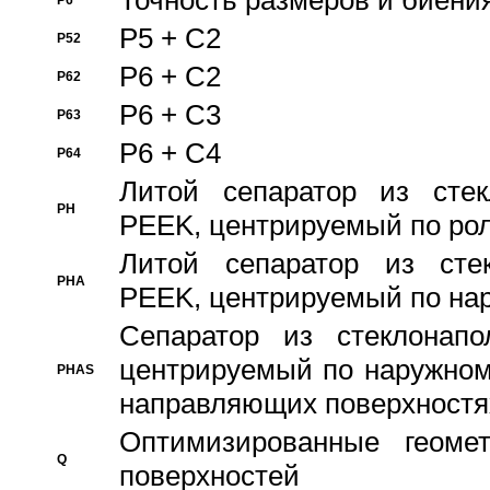
Точность размеров и биения
P6
P5 + C2
P52
P6 + C2
P62
P6 + C3
P63
P6 + C4
P64
Литой сепаратор из стек
PH
PEEK, центрируемый по ро
Литой сепаратор из стек
PHA
PEEK, центрируемый по на
Сепаратор из стеклонапо
центрируемый по наружном
PHAS
направляющих поверхностя
Оптимизированные геомет
Q
поверхностей