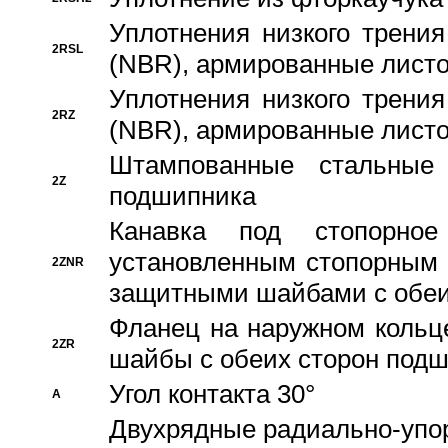
Уплотнения низкого трения
2RSL
(NBR), армированные листо
Уплотнения низкого трения
2RZ
(NBR), армированные листо
Штампованные стальные
2Z
подшипника
Канавка под стопорно
установленным стопорным
2ZNR
защитными шайбами с обеи
Фланец на наружном кольц
2ZR
шайбы с обеих сторон под
Угол контакта 30°
A
Двухрядные радиально-упо