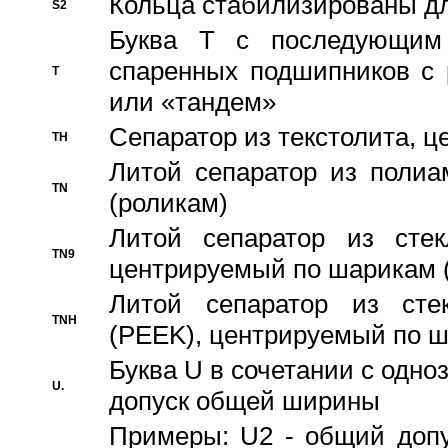
Кольца стабилизированы дл
S2
Буква T с последующим
спаренных подшипников с 
T
или «тандем»
Сепаратор из текстолита, 
TH
Литой сепаратор из полиа
TN
(роликам)
Литой сепаратор из стекл
TN9
центрируемый по шарикам 
Литой сепаратор из стек
TNH
(PEEK), центрируемый по 
Буква U в сочетании с одн
U.
допуск общей ширины
Примеры: U2 - общий допу