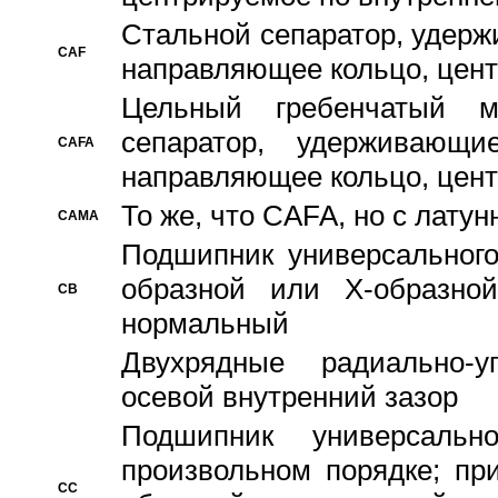
Стальной сепаратор, удерж
CAF
направляющее кольцо, цент
Цельный гребенчатый м
сепаратор, удерживающ
CAFA
направляющее кольцо, цент
То же, что CAFA, но с лату
CAMA
Подшипник универсального
образной или Х-образно
CB
нормальный
Двухрядные радиально-
осевой внутренний зазор
Подшипник универсальн
произвольном порядке; пр
CC