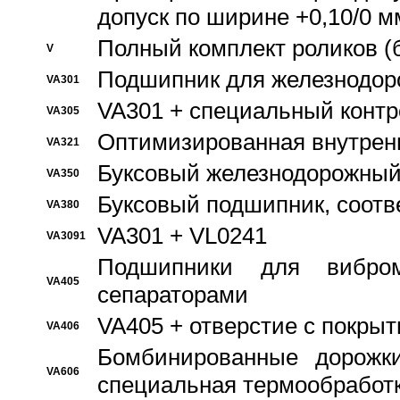
допуск по ширине +0,10/0 м
Полный комплект роликов (
V
Подшипник для железнодор
VA301
VA301 + специальный контр
VA305
Оптимизированная внутрен
VA321
Буксовый железнодорожный
VA350
Буксовый подшипник, соотв
VA380
VA301 + VL0241
VA3091
Подшипники для вибром
VA405
сепараторами
VA405 + отверстие с покры
VA406
Бомбинированные дорожк
VA606
специальная термообработ