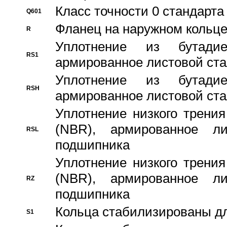
Класс точности 0 стандар
Q601
Фланец на наружном кольц
R
Уплотнение из бутадие
RS1
армированное листовой ста
Уплотнение из бутадие
RSH
армированное листовой ста
Уплотнение низкого трения
(NBR), армированное л
RSL
подшипника
Уплотнение низкого трения
(NBR), армированное л
RZ
подшипника
Кольца стабилизированы дл
S1