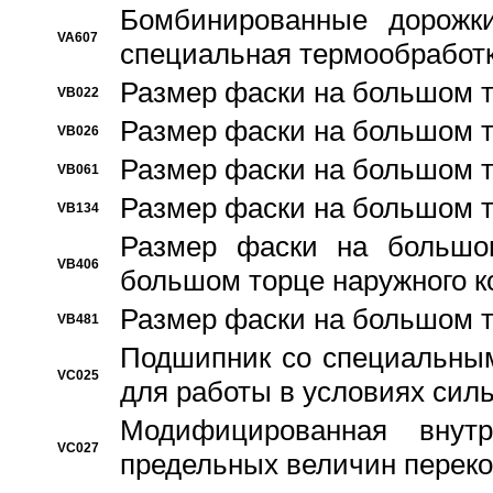
Бомбинированные дорожк
VA607
специальная термообработ
Размер фаски на большом т
VB022
Размер фаски на большом т
VB026
Размер фаски на большом т
VB061
Размер фаски на большом т
VB134
Размер фаски на большо
VB406
большом торце наружного к
Размер фаски на большом т
VB481
Подшипник со специальным
VC025
для работы в условиях сил
Модифицированная внут
VC027
предельных величин переко