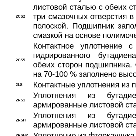
листовой сталью с обеих с
три смазочных отверстия в
2CS2
полоской. Подшипник запо
смазкой на основе полимо
Контактное уплотнение 
гидрированного бутадиен
2CS5
обеих сторон подшипника.
на 70-100 % заполнено выс
Контактные уплотнения из 
2LS
Уплотнения из бутадие
2RS1
армированные листовой ста
Уплотнения из бутадие
2RSH
армированные листовой ста
Уплотнение из фторкаучука
2RSH2