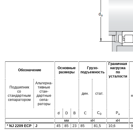
Граничная
Основные
Грузо-
нагрузка
Обозначение
размеры
подъемность
по
усталости
Альтерна-
Подшипник
тивные
со
стан-
дин.
стат.
стандартным
дартные
н
сепаратором
сепа-
раторы
C
P
d
D
B
C
0
u
-
мм
кН
кН
* NJ 2209 ECP
J
45
85
23
85
81,5
10,6
9