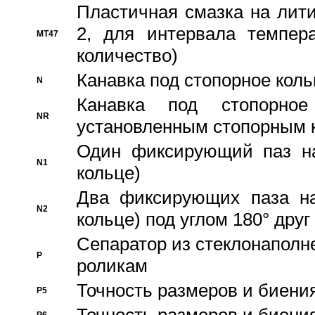
Пластичная смазка на лити
2, для интервала темпера
MT47
количество)
Канавка под стопорное кол
N
Канавка под стопорно
NR
установленным стопорным 
Один фиксирующий паз на
N1
кольце)
Два фиксирующих паза на
N2
кольце) под углом 180° друг 
Cепаратор из стеклонаполн
P
роликам
Точность размеров и биения
P5