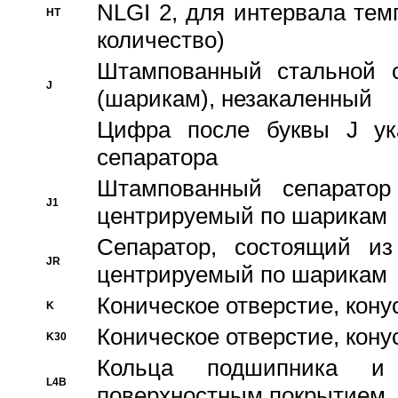
NLGI 2, для интервала темп
HT
количество)
Штампованный стальной с
J
(шарикам), незакаленный
Цифра после буквы J ука
сепаратора
Штампованный сепаратор
J1
центрируемый по шарикам
Сепаратор, состоящий из
JR
центрируемый по шарикам
Коническое отверстие, кону
K
Коническое отверстие, кону
K30
Кольца подшипника и
L4B
поверхностным покрытием