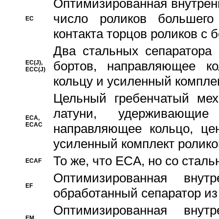
Oптимизированная внутренн
число роликов большего
EC
контакта торцов роликов с 
Два стальных сепаратора 
бортов, направляющее ко
EC(J),
ECC(J)
кольцу и усиленный компле
Цельный гребенчатый мех
латуни, удерживающи
ECA,
ECAC
направляющее кольцо, цен
усиленный комплект ролико
То же, что ECA, но со стал
ECAF
Оптимизированная внут
EF
обработанный сепаратор из
Оптимизированная внут
EM