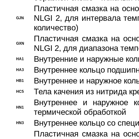
Пластичная смазка на осно
NLGI 2, для интервала темп
GJN
количество)
Пластичная смазка на осн
GXN
NLGI 2, для диапазона темп
Внутренние и наружные кол
HA1
Bнутреннее кольцо подшипн
HA3
Bнутреннее и наружное коль
HB1
Тела качения из нитрида к
HC5
Bнутреннее и наружное к
HN1
термической обработкой
Внутреннее кольцо со спец
HN3
Пластичная смазка на осн