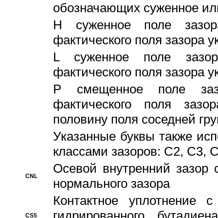
обозначающих суженное ил
H суженное поле зазора
фактического поля зазора у
L суженное поле зазор
фактического поля зазора у
P смещенное поле заз
фактического поля заз
половину поля соседней гр
Указанные буквы также ис
классами зазоров: С2, C3, 
Осевой внутренний зазор 
CNL
нормального зазора
Контактное уплотнение 
гидрированного бутадиен
CS5