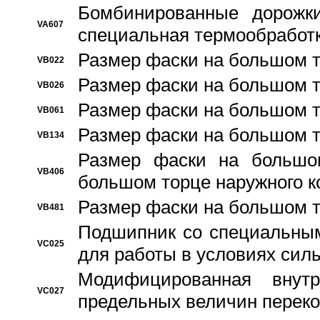
Бомбинированные дорожк
VA607
специальная термообработ
Размер фаски на большом т
VB022
Размер фаски на большом т
VB026
Размер фаски на большом т
VB061
Размер фаски на большом т
VB134
Размер фаски на большо
VB406
большом торце наружного к
Размер фаски на большом т
VB481
Подшипник со специальным
VC025
для работы в условиях сил
Модифицированная внут
VC027
предельных величин переко