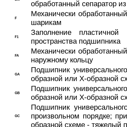
обработанный сепаратор из
Механически обработанный
F
шарикам
Заполнение пластичной
F1
пространства подшипника
Механически обработанный
FA
наружному кольцу
Подшипник универсального
GA
образной или Х-образной сх
Подшипник универсального
GB
образной или Х-образной с
Подшипник универсального
произвольном порядке; пр
GC
образной схеме - тяжелый 