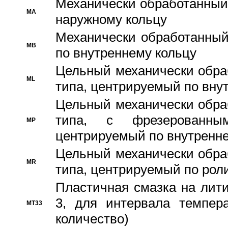
Механически обработанный
MA
наружному кольцу
Механически обработанный
MB
по внутреннему кольцу
Цельный механически обра
ML
типа, центрируемый по вну
Цельный механически обра
типа, с фрезерованны
MP
центрируемый по внутренне
Цельный механически обра
MR
типа, центрируемый по рол
Пластичная смазка на лити
3, для интервала темпера
MT33
количество)