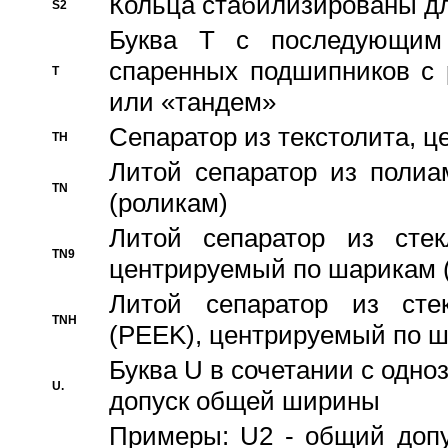
Кольца стабилизированы дл
S2
Буква T с последующим
спаренных подшипников с 
T
или «тандем»
Сепаратор из текстолита, 
TH
Литой сепаратор из полиа
TN
(роликам)
Литой сепаратор из стекл
TN9
центрируемый по шарикам 
Литой сепаратор из стек
TNH
(PEEK), центрируемый по 
Буква U в сочетании с одн
U.
допуск общей ширины
Примеры: U2 - общий допу