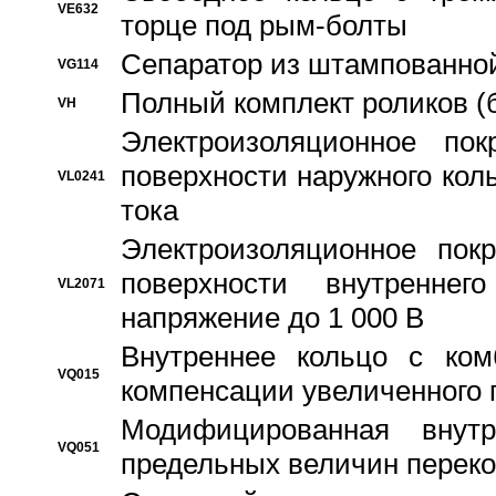
VE632
торце под рым-болты
Сепаратор из штампованной
VG114
Полный комплект роликов (
VH
Электроизоляционное по
поверхности наружного коль
VL0241
тока
Электроизоляционное пок
поверхности внутреннег
VL2071
напряжение до 1 000 В
Bнутреннее кольцо с ком
VQ015
компенсации увеличенного 
Модифицированная внут
VQ051
предельных величин переко