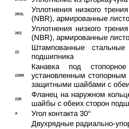
Уплотнения низкого трения
2RSL
(NBR), армированные листо
Уплотнения низкого трения
2RZ
(NBR), армированные листо
Штампованные стальные
2Z
подшипника
Канавка под стопорно
установленным стопорным
2ZNR
защитными шайбами с обеи
Фланец на наружном кольц
2ZR
шайбы с обеих сторон под
Угол контакта 30°
A
Двухрядные радиально-упо