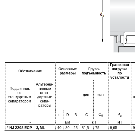
Граничная
Основные
Грузо-
нагрузка
Обозначение
размеры
подъемность
по
усталости
Альтерна-
Подшипник
тивные
со
стан-
дин.
стат.
стандартным
дартные
н
сепаратором
сепа-
раторы
C
P
d
D
B
C
0
u
-
мм
кН
кН
* NJ 2208 ECP
J, ML
40
80
23
81,5
75
9,65
9