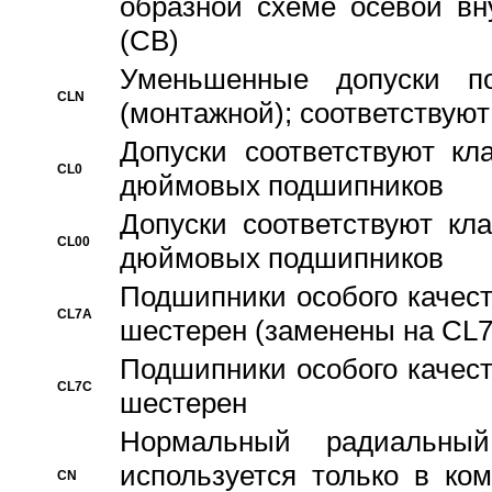
образной схеме осевой вн
(CB)
Уменьшенные допуски 
CLN
(монтажной); соответствуют
Допуски соответствуют кл
CL0
дюймовых подшипников
Допуски соответствуют кл
CL00
дюймовых подшипников
Подшипники особого качест
CL7A
шестерен (заменены на CL
Подшипники особого качест
CL7C
шестерен
Hормальный радиальный
используется только в ко
CN