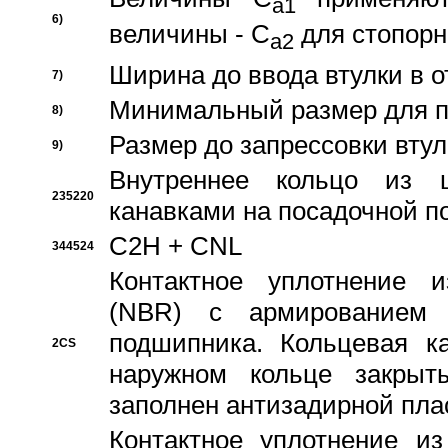
a1
6)
величины - C
для стопорн
a2
Ширина до ввода втулки в 
7)
Минимальный размер для п
8)
Размер до запрессовки втул
9)
Внутреннее кольцо из 
235220
канавками на посадочной п
C2H + CNL
344524
Контактное уплотнение и
(NBR) с армированием 
подшипника. Кольцевая к
2CS
наружном кольце закрыт
заполнен антизадирной пла
Контактное уплотнение и