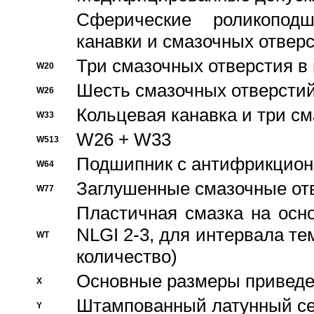
Сферические роликопод
канавки и смазочных отвер
Три смазочных отверстия в
W20
Шесть смазочных отверстий
W26
Кольцевая канавка и три с
W33
W26 + W33
W513
Подшипник с антифрикционн
W64
Заглушенные смазочные от
W77
Пластичная смазка на осн
NLGI 2-3, для интервала те
WT
количество)
Основные размеры приведен
X
Штампованный латунный се
Y