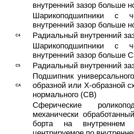
внутренний зазор больше н
Шарикоподшипники с че
внутренний зазор больше н
Pадиальный внутренний за
C4
Шарикоподшипники с че
внутренний зазор больше C
Pадиальный внутренний за
C5
Подшипник универсального
образной или Х-образной с
CA
нормального (CB)
Сферические роликопо
механически обработанный
борта на внутреннем 
центрируемое по внутренне