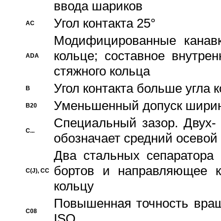
ввода шариков
Угол контакта 25°
AC
Модифицированные канавк
кольце; составное внутре
ADA
стяжного кольца
Угол контакта больше угла 
B
Уменьшенный допуск шири
B20
Специальный зазор. Двух-
C...
обозначает средний осевой
Два стальных сепаратора 
бортов и направляющее к
C(J), CC
кольцу
Повышенная точность враще
C08
ISO