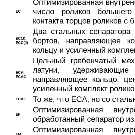
Oптимизированная внутренн
число роликов большего
EC
контакта торцов роликов с 
Два стальных сепаратора 
бортов, направляющее ко
EC(J),
ECC(J)
кольцу и усиленный компле
Цельный гребенчатый мех
латуни, удерживающи
ECA,
ECAC
направляющее кольцо, цен
усиленный комплект ролико
То же, что ECA, но со стал
ECAF
Оптимизированная внут
EF
обработанный сепаратор из
Оптимизированная внут
EM