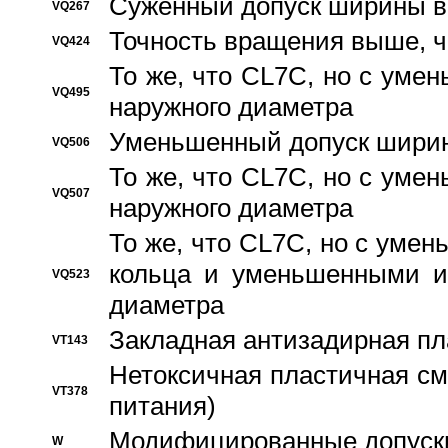
Суженный допуск ширины вн
VQ267
Точность вращения выше, 
VQ424
То же, что CL7C, но с ум
VQ495
наружного диаметра
Уменьшенный допуск ширин
VQ506
То же, что CL7C, но с ум
VQ507
наружного диаметра
То же, что CL7C, но с уме
кольца и уменьшенными и
VQ523
диаметра
Закладная антизадирная пл
VT143
Нетоксичная пластичная сма
VT378
питания)
Модифицированные допуски
W