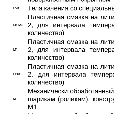
Тела качения со специаль
L5B
Пластичная смазка на лити
2, для интервала темпера
LHT23
количество)
Пластичная смазка на лити
2, для интервала темпера
LT
количество)
Пластичная смазка на лити
2, для интервала темпер
LT10
количество)
Механически обработанный 
шарикам (роликам), констр
M
M1