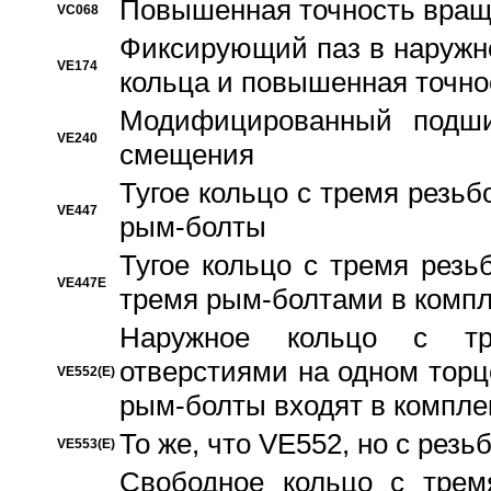
Повышенная точность вращ
VC068
Фиксирующий паз в наружн
VE174
кольца и повышенная точн
Модифицированный подши
VE240
смещения
Тугое кольцо с тремя резь
VE447
рым-болты
Тугое кольцо с тремя рез
VE447E
тремя рым-болтами в компл
Наружное кольцо с тр
отверстиями на одном торце
VE552(E)
рым-болты входят в компле
То же, что VE552, но с рез
VE553(E)
Свободное кольцо с трем