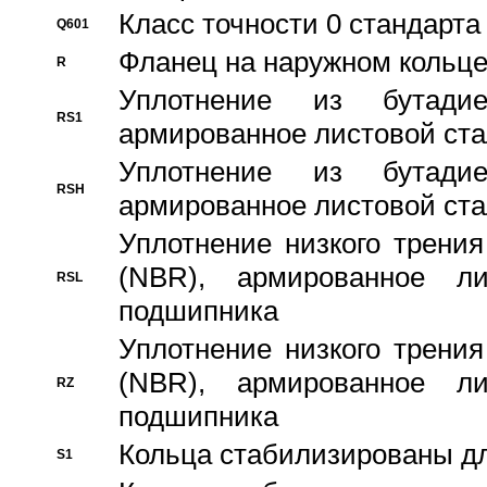
Класс точности 0 стандар
Q601
Фланец на наружном кольц
R
Уплотнение из бутадие
RS1
армированное листовой ста
Уплотнение из бутадие
RSH
армированное листовой ста
Уплотнение низкого трения
(NBR), армированное л
RSL
подшипника
Уплотнение низкого трения
(NBR), армированное л
RZ
подшипника
Кольца стабилизированы дл
S1