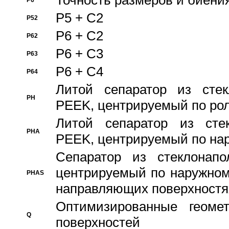
Точность размеров и биения
P6
P5 + C2
P52
P6 + C2
P62
P6 + C3
P63
P6 + C4
P64
Литой сепаратор из стек
PH
PEEK, центрируемый по ро
Литой сепаратор из стек
PHA
PEEK, центрируемый по на
Сепаратор из стеклонапо
центрируемый по наружном
PHAS
направляющих поверхностя
Оптимизированные геомет
Q
поверхностей