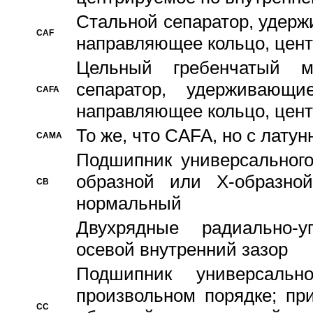
Стальной сепаратор, удерж
CAF
направляющее кольцо, цент
Цельный гребенчатый м
сепаратор, удерживающ
CAFA
направляющее кольцо, цент
То же, что CAFA, но с лату
CAMA
Подшипник универсального
образной или Х-образно
CB
нормальный
Двухрядные радиально-
осевой внутренний зазор
Подшипник универсальн
произвольном порядке; пр
CC