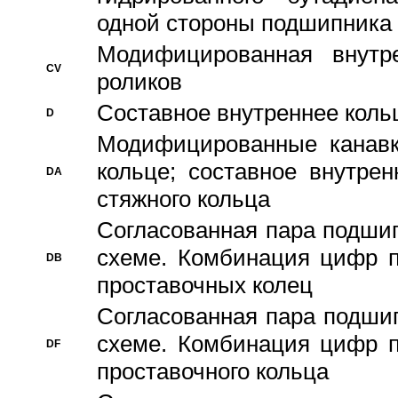
одной стороны подшипника
Модифицированная внутре
CV
роликов
Составное внутреннее кольц
D
Модифицированные канавк
кольце; составное внутре
DA
стяжного кольца
Согласованная пара подши
схеме. Комбинация цифр п
DB
проставочных колец
Согласованная пара подши
схеме. Комбинация цифр п
DF
проставочного кольца