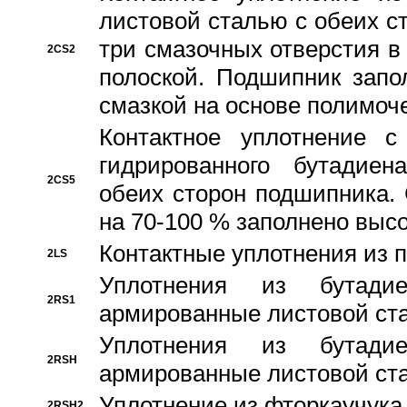
листовой сталью с обеих с
три смазочных отверстия в
2CS2
полоской. Подшипник запо
смазкой на основе полимо
Контактное уплотнение 
гидрированного бутадиен
2CS5
обеих сторон подшипника.
на 70-100 % заполнено выс
Контактные уплотнения из 
2LS
Уплотнения из бутадие
2RS1
армированные листовой ста
Уплотнения из бутадие
2RSH
армированные листовой ста
Уплотнение из фторкаучука
2RSH2