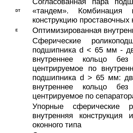
Согласованная пара под
«тандем». Комбинация
DT
конструкцию проставочных 
Оптимизированная внутрен
E
Сферические роликопод
подшипника d < 65 мм - дв
внутреннее кольцо без
центрируемое по внутренн
подшипника d > 65 мм: дв
внутреннее кольцо без
центрируемое по сепарато
Упорные сферические ро
внутренняя конструкция 
оконного типа