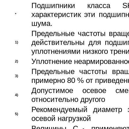
Подшипники класса S
характеристик эти подшип
*
шума.
Предельные частоты враще
действительны для подши
1)
уплотнениями низкого трени
Уплотнение неармированно
2)
Предельные частоты вращ
3)
примерно 80 % от приведен
Допустимое осевое сме
4)
относительно другого
Рекомендуемый диаметр 
5)
осевой нагрузкой
Величины C
применяют