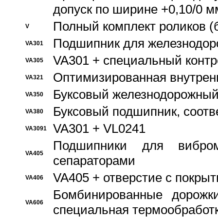
допуск по ширине +0,10/0 м
Полный комплект роликов (
V
Подшипник для железнодор
VA301
VA301 + специальный контр
VA305
Оптимизированная внутрен
VA321
Буксовый железнодорожный
VA350
Буксовый подшипник, соотв
VA380
VA301 + VL0241
VA3091
Подшипники для вибром
VA405
сепараторами
VA405 + отверстие с покры
VA406
Бомбинированные дорожк
VA606
специальная термообработ