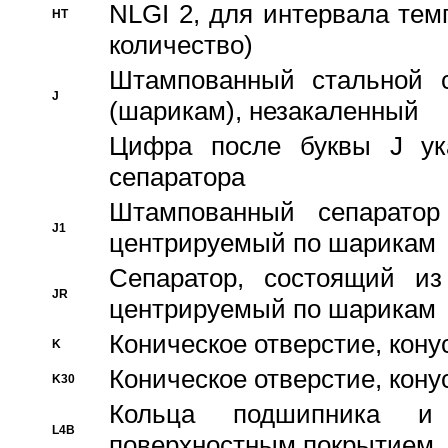
NLGI 2, для интервала темп
HT
количество)
Штампованный стальной с
J
(шарикам), незакаленный
Цифра после буквы J ука
сепаратора
Штампованный сепаратор
J1
центрируемый по шарикам
Сепаратор, состоящий из
JR
центрируемый по шарикам
Коническое отверстие, кону
K
Коническое отверстие, кону
K30
Кольца подшипника и
L4B
поверхностным покрытием