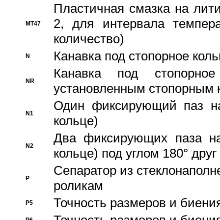
Пластичная смазка на лити
2, для интервала темпера
MT47
количество)
Канавка под стопорное кол
N
Канавка под стопорно
NR
установленным стопорным 
Один фиксирующий паз на
N1
кольце)
Два фиксирующих паза на
N2
кольце) под углом 180° друг 
Cепаратор из стеклонаполн
P
роликам
Точность размеров и биения
P5