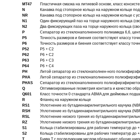
MT47
Пластичная смазка на литиевой основе, класс консисте
N
Канавка под стопорное кольцо на наружном кольце по
NR
Канавка под стопорное кольцо на наружном кольце с 
N1
Один фиксирующий паз на торце наружного кольца (св
N2
Два фиксирующих паза на торце наружного кольца (своб
P
Cепаратор из стеклонаполненного полиамида 6,6, цен
P5
Точность размеров и биения соответствуют классу точн
P6
Точность размеров и биения соответствует классу точн
P52
P5 + C2
P62
P6 + C2
P63
P6 + C3
P64
P6 + C4
PH
Литой сепаратор из стеклонаполнен-ного полиэфирэф
PHA
Литой сепаратор из стеклонаполненного полиэфирэфи
PHAS
Сепаратор из стеклонаполненного полиэфирэфиркетон
Q
Оптимизированные геометрия контакта и качество обр
Q601
Класс точности 0 стандарта ABMA для дюймовых подш
R
Фланец на наружном кольце
RS1
Уплотнение из бутадиенакрилнитрильного каучука (NB
RSH
Уплотнение из бутадиенакрилнитрильного каучука (NB
RSL
Уплотнение низкого трения из бутадиенакрилнитрильно
RZ
Уплотнение низкого трения из бутадиенакрилнитрильно
S1
Кольца стабилизированы для рабочих температур до +
S2
Кольца стабилизированы для рабочих температур до +
T
Буква T с последующим числом обозначает общую шир