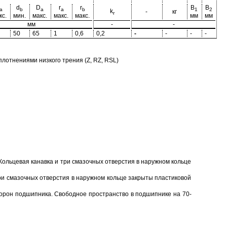
d
D
r
r
B
B
a
b
a
a
b
1
2
k
-
кг
r
кс.
мин.
макс.
макс.
макс.
мм
мм
мм
-
-
50
65
1
0,6
0,2
-
-
-
-
отнениями низкого трения (Z, RZ, RSL)
Кольцевая канавка и три смазочных отверстия в наружном кольце
ри смазочных отверстия в наружном кольце закрыты пластиковой
торон подшипника. Свободное пространство в подшипнике на 70-