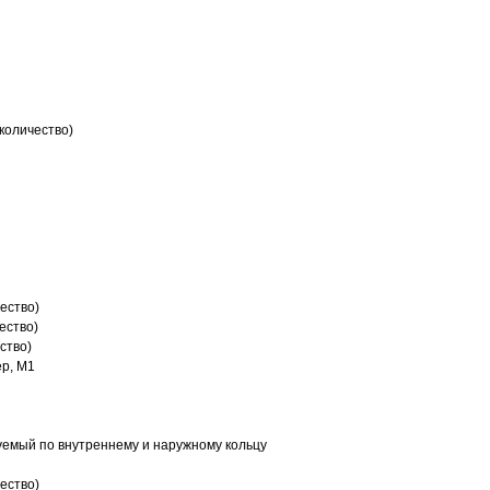
количество)
ество)
ество)
ство)
р, M1
емый по внутреннему и наружному кольцу
ество)