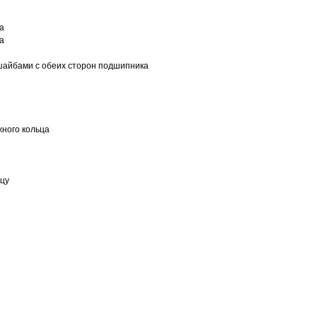
а
а
шайбами с обеих сторон подшипника
ного кольца
ьцу