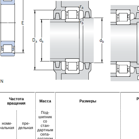
Частота
Р
Масса
Размеры
вращения
Под-
шипник
со
номи-
пре-
стан-
нальная
дельная
дартным
сепа-
ратором