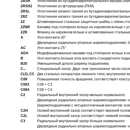
2RSH
Уплотнения из бутадиенакрилнитрильного каучука (NB
2RSH2
Уплотнение из фторкаучука (FKM)
2RSL
Уплотнения низкого трения из бутадиенакрилнитрильн
2RZ
Уплотнения низкого трения из бутадиенакрилнитрильн
2Z
Штампованные стальные защитные шайбы с обеих ст
2ZNR
Канавка под стопорное кольцо на наружном кольце с
2ZR
Фланец на наружном кольце и штампованные стальны
A
Угол контакта 30°
Двухрядные радиально-упорные шарикоподшипники: бе
AC
Угол контакта 25°
ADA
Модифицированные канавки под стопорное кольцо в на
B
Угол контакта больше угла контакта стандартного под
B20
Уменьшенный допуск ширины подшипника
C...
Специальный зазор. Двух- или трехзначное число посл
C(J), CC
Два стальных сепаратора оконного типа, внутреннее к
C08
Повышенная точность вращения, соответствует классу 
C083
C08 + C3
C084
C08 + C4
C2
Pадиальный внутренний зазор меньше нормального
Двухрядные радиально-упорные шарикоподшипники: о
Шарикоподшипники с четырехточечным контактом: осе
C2H
Осевой внутренний зазор соответствует верхней поло
C2L
Осевой внутренний зазор соответствует нижней полов
C3
Pадиальный внутренний зазор больше нормального
Двухрядные радиально-упорные шарикоподшипники: ос