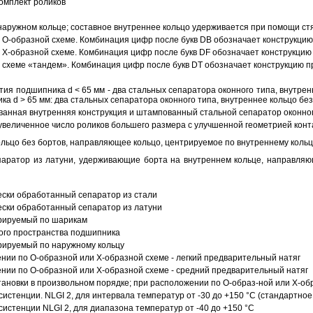
омплект роликов
аружном кольце; составное внутреннее кольцо удерживается при помощи ст
О-образной схеме. Комбинация цифр после букв DB обозначает конструкцию
Х-образной схеме. Комбинация цифр после букв DF обозначает конструкцию 
схеме «тандем». Комбинация цифр после букв DT обозначает конструкцию п
ия подшипника d < 65 мм - два стальных сепаратора оконного типа, внутрен
ка d > 65 мм: два стальных сепаратора оконного типа, внутреннее кольцо б
анная внутренняя конструкция и штампованный стальной сепаратор оконног
увеличенное число роликов большего размера с улучшенной геометрией конта
ольцо без бортов, направляющее кольцо, центрируемое по внутреннему кольц
аратор из латуни, удерживающие борта на внутреннем кольце, направляющ
ески обработанный сепаратор из стали
ески обработанный сепаратор из латуни
трируемый по шарикам
ого пространства подшипника
рируемый по наружному кольцу
ии по О-образной или Х-образной схеме - легкий предварительный натяг
ии по О-образной или Х-образной схеме - средний предварительный натяг
ановки в произвольном порядке; при расположении по О-образ-ной или Х-об
истенции. NLGI 2, для интервала температур от -30 до +150 °C (стандартное
истенции NLGI 2, для диапазона температур от -40 до +150 °C