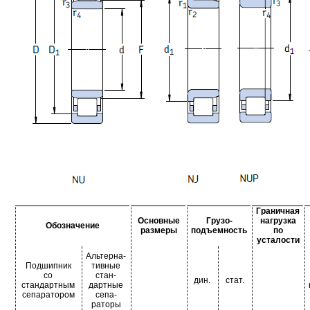
Граничная
Основные
Грузо-
нагрузка
Обозначение
размеры
подъемность
по
усталости
Альтерна-
Подшипник
тивные
со
стан-
дин.
стат.
стандартным
дартные
сепаратором
сепа-
раторы