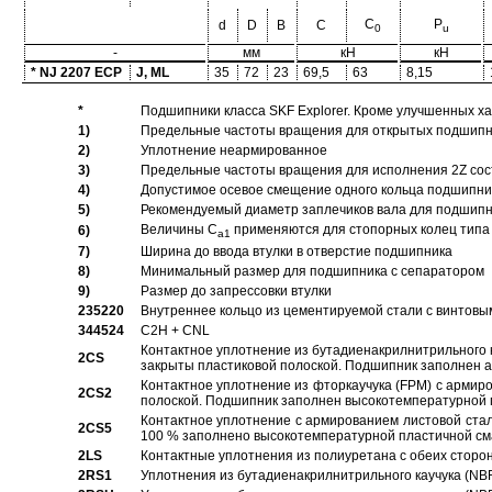
C
P
d
D
B
C
0
u
-
мм
кН
кН
* NJ 2207 ECP
J, ML
35
72
23
69,5
63
8,15
*
Подшипники класса SKF Explorer. Кроме улучшенных х
1)
Предельные частоты вращения для открытых подшипник
2)
Уплотнение неармированное
3)
Предельные частоты вращения для исполнения 2Z сос
4)
Допустимое осевое смещение одного кольца подшипник
5)
Рекомендуемый диаметр заплечиков вала для подшипни
Величины C
применяются для стопорных колец типа 
6)
a1
7)
Ширина до ввода втулки в отверстие подшипника
8)
Минимальный размер для подшипника с сепаратором
9)
Размер до запрессовки втулки
235220
Внутреннее кольцо из цементируемой стали с винтовы
344524
C2H + CNL
Контактное уплотнение из бутадиенакрилнитрильного к
2CS
закрыты пластиковой полоской. Подшипник заполнен 
Контактное уплотнение из фторкаучука (FPM) с армир
2CS2
полоской. Подшипник заполнен высокотемпературной 
Контактное уплотнение с армированием листовой стал
2CS5
100 % заполнено высокотемпературной пластичной см
2LS
Контактные уплотнения из полиуретана с обеих сторо
2RS1
Уплотнения из бутадиенакрилнитрильного каучука (NB