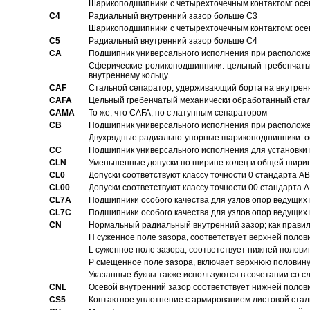
Шарикоподшипники с четырехточечным контактом: осе
C4
Pадиальный внутренний зазор больше C3
Шарикоподшипники с четырехточечным контактом: осе
C5
Pадиальный внутренний зазор больше C4
CA
Подшипник универсального исполнения при расположен
Сферические роликоподшипники: цельный гребенчаты
внутреннему кольцу
CAF
Стальной сепаратор, удерживающий борта на внутренн
CAFA
Цельный гребенчатый механически обработанный стал
CAMA
То же, что CAFA, но с латунным сепаратором
CB
Подшипник универсального исполнения при расположен
Двухрядные радиально-упорные шарикоподшипники: о
CC
Подшипник универсального исполнения для установки 
CLN
Уменьшенные допуски по ширине колец и общей ширине
CL0
Допуски соответствуют классу точности 0 стандарта 
CL00
Допуски соответствуют классу точности 00 стандарта
CL7A
Подшипники особого качества для узлов опор ведущих
CL7C
Подшипники особого качества для узлов опор ведущих
CN
Hормальный радиальный внутренний зазор; как правил
H суженное поле зазора, соответствует верхней полов
L суженное поле зазора, соответствует нижней полови
P смещенное поле зазора, включает верхнюю половину
Указанные буквы также используются в сочетании со с
CNL
Осевой внутренний зазор соответствует нижней полов
CS5
Контактное уплотнение с армированием листовой стал