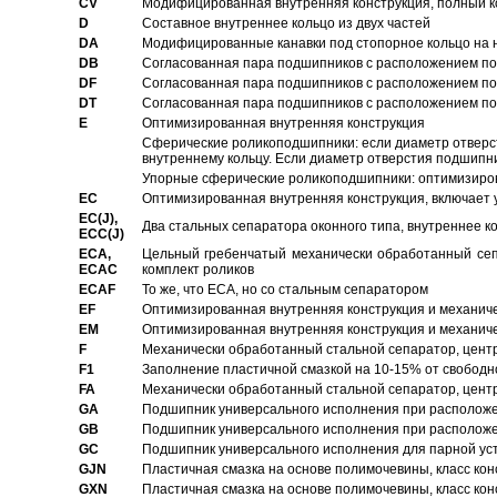
CV
Модифицированная внутренняя конструкция, полный к
D
Составное внутреннее кольцо из двух частей
DA
Модифицированные канавки под стопорное кольцо на н
DB
Согласованная пара подшипников с расположением по 
DF
Согласованная пара подшипников с расположением по 
DT
Согласованная пара подшипников с расположением по 
E
Оптимизированная внутренняя конструкция
Сферические роликоподшипники: если диаметр отверст
внутреннему кольцу. Если диаметр отверстия подшипни
Упорные сферические роликоподшипники: оптимизиров
EC
Oптимизированная внутренняя конструкция, включает 
EC(J),
Два стальных сепаратора оконного типа, внутреннее к
ECC(J)
ECA,
Цельный гребенчатый механически обработанный сеп
ECAC
комплект роликов
ECAF
То же, что ECA, но со стальным сепаратором
EF
Оптимизированная внутренняя конструкция и механич
EM
Оптимизированная внутренняя конструкция и механич
F
Механически обработанный стальной сепаратор, цен
F1
Заполнение пластичной смазкой на 10-15% от свободн
FA
Механически обработанный стальной сепаратор, цент
GA
Подшипник универсального исполнения при расположен
GB
Подшипник универсального исполнения при расположен
GC
Подшипник универсального исполнения для парной уст
GJN
Пластичная смазка на основе полимочевины, класс конс
GXN
Пластичная смазка на основе полимочевины, класс конс