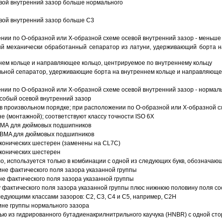
вой внутренний зазор больше нормального
вой внутренний зазор больше C3
ии по О-образной или Х-образной схеме осевой внутренний зазор - меньше
й механически обработанный сепаратор из латуни, удерживающий борта н
ем кольце и направляющее кольцо, центрируемое по внутреннему кольцу
ьной сепаратор, удерживающие борта на внутреннем кольце и направляющее
ии по О-образной или Х-образной схеме осевой внутренний зазор - нормал
собый осевой внутренний зазор
в произвольном порядке; при расположении по О-образной или Х-образной сх
 (монтажной); соответствуют классу точности ISO 6X
АВМА для дюймовых подшипников
 ABMA для дюймовых подшипников
 конических шестерен (заменены на CL7C)
 конических шестерен
о, используется только в комбинации с одной из следующих букв, обозначаю
ине фактического поля зазора указанной группы
не фактического поля зазора указанной группы
 фактического поля зазора указанной группы плюс нижнюю половину поля со
ледующими классами зазоров: С2, C3, С4 и С5, например, С2Н
ине группы нормального зазора
ью из гидрированного бутадиенакрилнитрильного каучука (HNBR) с одной ст