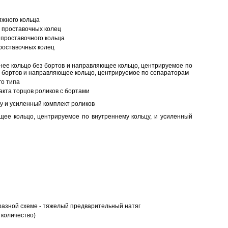
яжного кольца
 проставочных колец
проставочного кольца
роставочных колец
нее кольцо без бортов и направляющее кольцо, центрируемое по
ез бортов и направляющее кольцо, центрируемое по сепараторам
о типа
кта торцов роликов с бортами
у и усиленный комплект роликов
ее кольцо, центрируемое по внутреннему кольцу, и усиленный
разной схеме - тяжелый предварительный натяг
 количество)