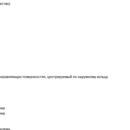
ество)
аправляющих поверхностях, центрируемый по наружному кольцу
ика
ика
андем»