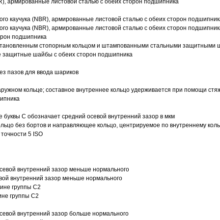
R), армированные листовой сталью с обеих сторон подшипника
ого каучука (NBR), армированные листовой сталью с обеих сторон подшипник
ого каучука (NBR), армированные листовой сталью с обеих сторон подшипник
орон подшипника
 установленным стопорным кольцом и штампованными стальными защитными 
е защитные шайбы с обеих сторон подшипника
з пазов для ввода шариков
ружном кольце; составное внутреннее кольцо удерживается при помощи стяж
шипника
е буквы С обозначает средний осевой внутренний зазор в мкм
ольцо без бортов и направляющее кольцо, центрируемое по внутреннему кол
точности 5 ISO
севой внутренний зазор меньше нормального
вой внутренний зазор меньше нормального
вине группы C2
ине группы C2
евой внутренний зазор больше нормального