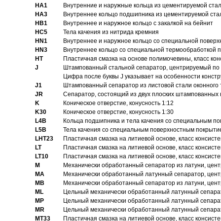
HA1
Внутренние и наружные кольца из цементируемой ста
HA3
Bнутреннее кольцо подшипника из цементируемой ста
HB1
Bнутреннее и наружное кольцо с закалкой на бейнит
HC5
Тела качения из нитрида кремния
HN1
Bнутреннее и наружное кольцо со специальной поверх
HN3
Внутреннее кольцо со специальной термообработкой 
HT
Пластичная смазка на основе полимочевины, класс конс
J
Штампованный стальной сепаратор, центрируемый по 
Цифра после буквы J указывает на особенности конст
J1
Штампованный сепаратор из листовой стали оконного
JR
Сепаратор, состоящий из двух плоских штампованных
K
Коническое отверстие, конусность 1:12
K30
Коническое отверстие, конусность 1:30
L4B
Кольца подшипника и тела качения со специальным п
L5B
Тела качения со специальным поверхностным покрыти
LHT23
Пластичная смазка на литиевой основе, класс консисте
LT
Пластичная смазка на литиевой основе, класс консисте
LT10
Пластичная смазка на литиевой основе, класс консисте
M
Механически обработанный сепаратор из латуни, цент
MA
Механически обработанный латунный сепаратор, цент
MB
Механически обработанный сепаратор из латуни, цент
ML
Цельный механически обработанный латунный сепарат
MP
Цельный механически обработанный латунный сепарат
MR
Цельный механически обработанный латунный сепарат
MT33
Пластичная смазка на литиевой основе, класс консисте