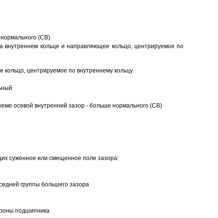
 нормального (CB)
а внутреннем кольце и направляющее кольцо, центрируемое по
 кольцо, центрируемое по внутреннему кольцу
ьный
еме осевой внутренний зазор - больше нормального (CB)
щих суженное или смещенное поле зазора:
седней группы большего зазора
ороны подшипника