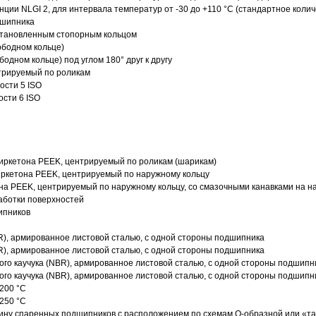
нции NLGI 2, для интервала температур от -30 до +110 °C (стандартное колич
дшипника
установленным стопорным кольцом
ободном кольце)
одном кольце) под углом 180° друг к другу
трируемый по роликам
ости 5 ISO
ости 6 ISO
иркетона PEEK, центрируемый по роликам (шарикам)
ркетона PEEK, центрируемый по наружному кольцу
а PEEK, центрируемый по наружному кольцу, со смазочными канавками на н
аботки поверхностей
ипников
R), армированное листовой сталью, с одной стороны подшипника
R), армированное листовой сталью, с одной стороны подшипника
го каучука (NBR), армированное листовой сталью, с одной стороны подшипн
го каучука (NBR), армированное листовой сталью, с одной стороны подшипн
200 °C
250 °C
ину спаренных подшипников с расположением по схемам О-образной или «т