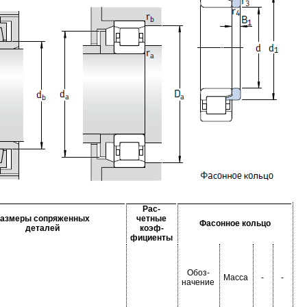
Рас-
азмеры сопряженных
четные
Фасонное кольцо
деталей
коэф-
фициенты
Обоз-
Масса
-
-
начение