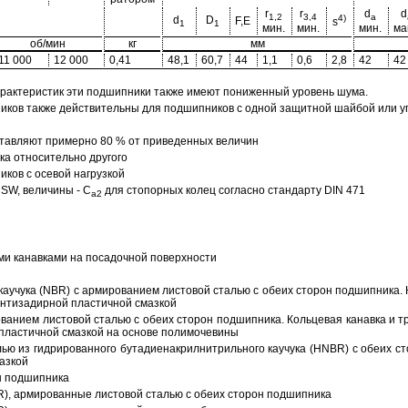
r
r
d
d
1,2
3,4
a
4)
d
D
F,E
s
1
1
мин.
мин.
мин.
ма
об/мин
кг
мм
11 000
12 000
0,41
48,1
60,7
44
1,1
0,6
2,8
42
42
арактеристик эти подшипники также имеют пониженный уровень шума.
ов также действительны для подшипников с одной защитной шайбой или упл
тавляют примерно 80 % от приведенных величин
а относительно другого
ков с осевой нагрузкой
SW, величины - C
для стопорных колец согласно стандарту DIN 471
a2
ми канавками на посадочной поверхности
аучука (NBR) с армированием листовой сталью с обеих сторон подшипника. 
антизадирной пластичной смазкой
ованием листовой сталью с обеих сторон подшипника. Кольцевая канавка и т
пластичной смазкой на основе полимочевины
ью из гидрированного бутадиенакрилнитрильного каучука (HNBR) с обеих с
азкой
н подшипника
R), армированные листовой сталью с обеих сторон подшипника