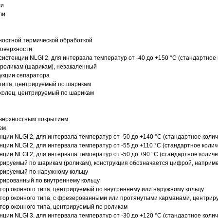
ли
ли
ностной термической обработкой
поверхности
истенции NLGI 2, для интервала температур от -40 до +150 °C (стандартное 
роликам (шарикам), незакаленный
рукции сепаратора
 типа, центрируемый по шарикам
 колец, центрируемый по шарикам
оверхностным покрытием
ем
нции NLGI 2, для интервала температур от -50 до +140 °C (стандартное колич
нции NLGI 2, для интервала температур от -55 до +110 °C (стандартное колич
нции NLGI 2, для интервала температур от -50 до +90 °C (стандартное количе
рируемый по шарикам (роликам), конструкция обозначается цифрой, наприме
рируемый по наружному кольцу
рированный по внутреннему кольцу
ор оконного типа, центрируемый по внутреннему или наружному кольцу
ор оконного типа, с фрезерованными или протянутыми карманами, центриру
ор оконного типа, центрируемый по роликам
нции NLGI 3, для интервала температур от -30 до +120 °C (стандартное колич