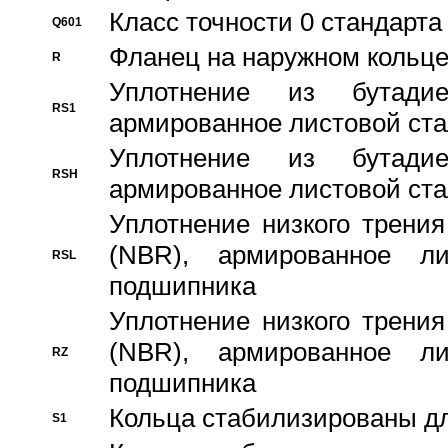
Класс точности 0 стандар
Q601
Фланец на наружном кольц
R
Уплотнение из бутадие
RS1
армированное листовой ста
Уплотнение из бутадие
RSH
армированное листовой ста
Уплотнение низкого трения
(NBR), армированное л
RSL
подшипника
Уплотнение низкого трения
(NBR), армированное л
RZ
подшипника
Кольца стабилизированы дл
S1