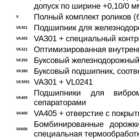
допуск по ширине +0,10/0 м
Полный комплект роликов (
V
Подшипник для железнодор
VA301
VA301 + специальный контр
VA305
Оптимизированная внутрен
VA321
Буксовый железнодорожный
VA350
Буксовый подшипник, соотв
VA380
VA301 + VL0241
VA3091
Подшипники для вибром
VA405
сепараторами
VA405 + отверстие с покры
VA406
Бомбинированные дорожк
VA606
специальная термообработ