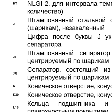
NLGI 2, для интервала темп
HT
количество)
Штампованный стальной с
J
(шарикам), незакаленный
Цифра после буквы J ука
сепаратора
Штампованный сепаратор
J1
центрируемый по шарикам
Сепаратор, состоящий из
JR
центрируемый по шарикам
Коническое отверстие, кону
K
Коническое отверстие, кону
K30
Кольца подшипника и
L4B
поверхностным покрытием