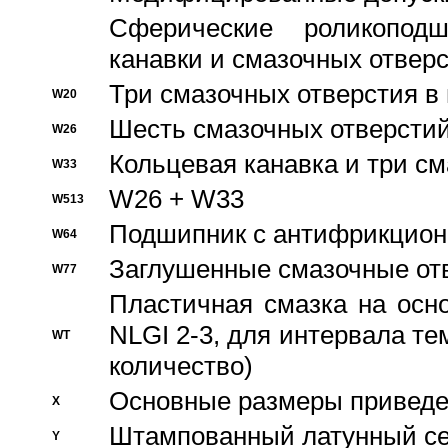
Сферические роликопод
канавки и смазочных отвер
Три смазочных отверстия в
W20
Шесть смазочных отверстий
W26
Кольцевая канавка и три с
W33
W26 + W33
W513
Подшипник с антифрикционн
W64
Заглушенные смазочные от
W77
Пластичная смазка на осн
NLGI 2-3, для интервала те
WT
количество)
Основные размеры приведен
X
Штампованный латунный се
Y