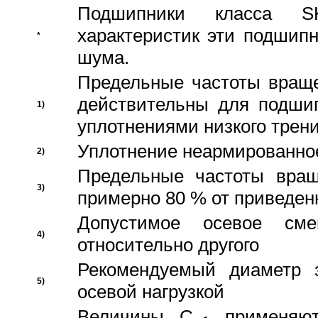
Подшипники класса S
характеристик эти подшип
*
шума.
Предельные частоты враще
действительны для подши
1)
уплотнениями низкого трени
Уплотнение неармированно
2)
Предельные частоты вращ
3)
примерно 80 % от приведен
Допустимое осевое сме
4)
относительно другого
Рекомендуемый диаметр 
5)
осевой нагрузкой
Величины C
применяют