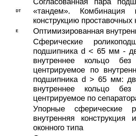
Согласованная пара под
«тандем». Комбинация
DT
конструкцию проставочных 
Оптимизированная внутрен
E
Сферические роликопод
подшипника d < 65 мм - дв
внутреннее кольцо без
центрируемое по внутренн
подшипника d > 65 мм: дв
внутреннее кольцо без
центрируемое по сепарато
Упорные сферические ро
внутренняя конструкция 
оконного типа