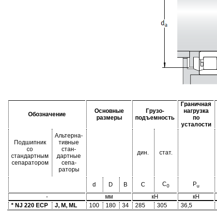
Граничная
Основные
Грузо-
нагрузка
Обозначение
размеры
подъемность
по
усталости
Альтерна-
Подшипник
тивные
со
стан-
дин.
стат.
стандартным
дартные
сепаратором
сепа-
раторы
C
P
d
D
B
C
0
u
-
мм
кН
кН
* NJ 220 ECP
J, M, ML
100
180
34
285
305
36,5