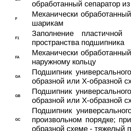
обработанный сепаратор из
Механически обработанный
F
шарикам
Заполнение пластичной
F1
пространства подшипника
Механически обработанный
FA
наружному кольцу
Подшипник универсального
GA
образной или Х-образной сх
Подшипник универсального
GB
образной или Х-образной с
Подшипник универсального
произвольном порядке; пр
GC
образной схеме - тяжелый 