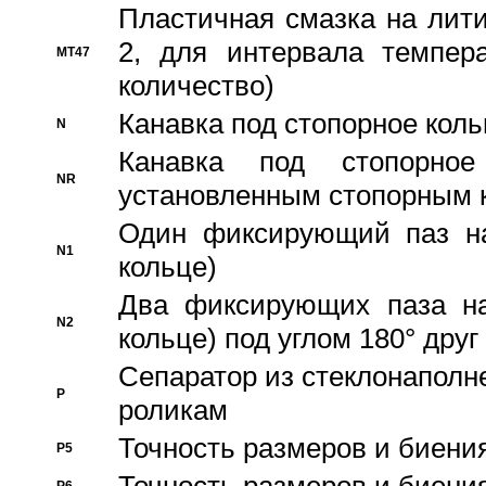
Пластичная смазка на лити
2, для интервала темпера
MT47
количество)
Канавка под стопорное кол
N
Канавка под стопорно
NR
установленным стопорным 
Один фиксирующий паз на
N1
кольце)
Два фиксирующих паза на
N2
кольце) под углом 180° друг 
Cепаратор из стеклонаполн
P
роликам
Точность размеров и биения
P5