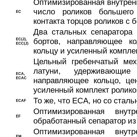
Oптимизированная внутренн
число роликов большего
EC
контакта торцов роликов с 
Два стальных сепаратора 
бортов, направляющее ко
EC(J),
ECC(J)
кольцу и усиленный компле
Цельный гребенчатый мех
латуни, удерживающи
ECA,
ECAC
направляющее кольцо, цен
усиленный комплект ролико
То же, что ECA, но со стал
ECAF
Оптимизированная внут
EF
обработанный сепаратор из
Оптимизированная внут
EM