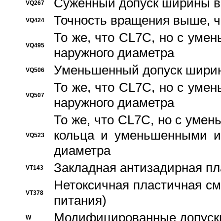
Суженный допуск ширины вн
VQ267
Точность вращения выше, 
VQ424
То же, что CL7C, но с ум
VQ495
наружного диаметра
Уменьшенный допуск ширин
VQ506
То же, что CL7C, но с ум
VQ507
наружного диаметра
То же, что CL7C, но с уме
кольца и уменьшенными и
VQ523
диаметра
Закладная антизадирная пл
VT143
Нетоксичная пластичная сма
VT378
питания)
Модифицированные допуски
W