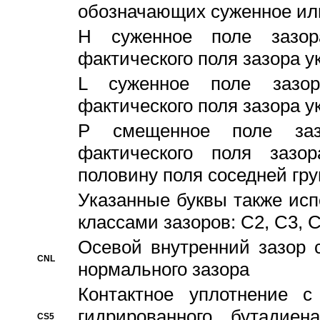
обозначающих суженное ил
H суженное поле зазора
фактического поля зазора у
L суженное поле зазор
фактического поля зазора у
P смещенное поле заз
фактического поля заз
половину поля соседней гр
Указанные буквы также ис
классами зазоров: С2, C3, 
Осевой внутренний зазор 
CNL
нормального зазора
Контактное уплотнение 
гидрированного бутадиен
CS5