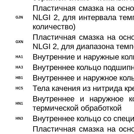
Пластичная смазка на осно
NLGI 2, для интервала темп
GJN
количество)
Пластичная смазка на осн
GXN
NLGI 2, для диапазона темп
Внутренние и наружные кол
HA1
Bнутреннее кольцо подшипн
HA3
Bнутреннее и наружное коль
HB1
Тела качения из нитрида к
HC5
Bнутреннее и наружное к
HN1
термической обработкой
Внутреннее кольцо со спец
HN3
Пластичная смазка на осн