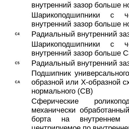
внутренний зазор больше н
Шарикоподшипники с че
внутренний зазор больше н
Pадиальный внутренний за
C4
Шарикоподшипники с че
внутренний зазор больше C
Pадиальный внутренний за
C5
Подшипник универсального
образной или Х-образной с
CA
нормального (CB)
Сферические роликопо
механически обработанный
борта на внутреннем 
центрируемое по внутренне