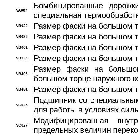
Бомбинированные дорожк
VA607
специальная термообработ
Размер фаски на большом т
VB022
Размер фаски на большом т
VB026
Размер фаски на большом т
VB061
Размер фаски на большом т
VB134
Размер фаски на большо
VB406
большом торце наружного к
Размер фаски на большом т
VB481
Подшипник со специальным
VC025
для работы в условиях сил
Модифицированная внут
VC027
предельных величин переко