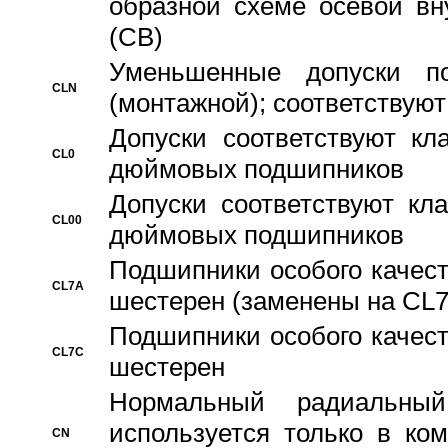
образной схеме осевой вн
(CB)
Уменьшенные допуски 
CLN
(монтажной); соответствуют
Допуски соответствуют кл
CL0
дюймовых подшипников
Допуски соответствуют кл
CL00
дюймовых подшипников
Подшипники особого качест
CL7A
шестерен (заменены на CL
Подшипники особого качест
CL7C
шестерен
Hормальный радиальный
используется только в ко
CN