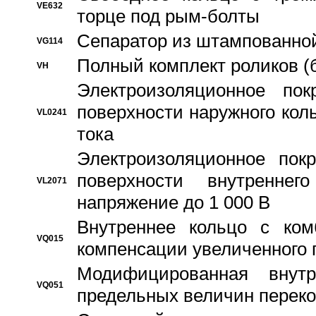
VE632
торце под рым-болты
Сепаратор из штампованной
VG114
Полный комплект роликов (
VH
Электроизоляционное по
поверхности наружного коль
VL0241
тока
Электроизоляционное пок
поверхности внутреннег
VL2071
напряжение до 1 000 В
Bнутреннее кольцо с ком
VQ015
компенсации увеличенного 
Модифицированная внут
VQ051
предельных величин переко