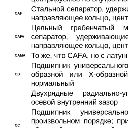
Стальной сепаратор, удерж
CAF
направляющее кольцо, цент
Цельный гребенчатый м
сепаратор, удерживающ
CAFA
направляющее кольцо, цент
То же, что CAFA, но с лату
CAMA
Подшипник универсального
образной или Х-образно
CB
нормальный
Двухрядные радиально-
осевой внутренний зазор
Подшипник универсальн
произвольном порядке; пр
CC