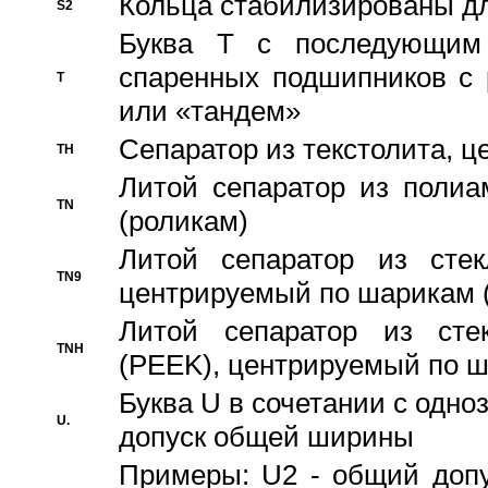
Кольца стабилизированы дл
S2
Буква T с последующим
спаренных подшипников с 
T
или «тандем»
Сепаратор из текстолита, 
TH
Литой сепаратор из полиа
TN
(роликам)
Литой сепаратор из стекл
TN9
центрируемый по шарикам 
Литой сепаратор из стек
TNH
(PEEK), центрируемый по 
Буква U в сочетании с одн
U.
допуск общей ширины
Примеры: U2 - общий допу