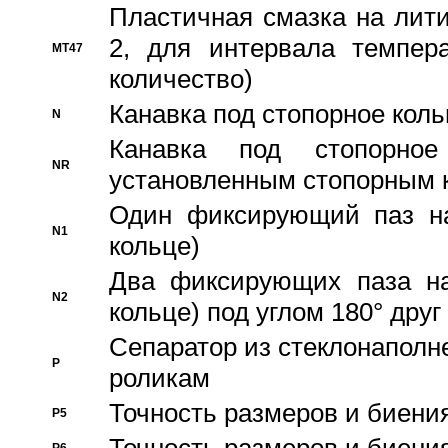
Пластичная смазка на лити
2, для интервала темпера
MT47
количество)
Канавка под стопорное кол
N
Канавка под стопорно
NR
установленным стопорным 
Один фиксирующий паз на
N1
кольце)
Два фиксирующих паза на
N2
кольце) под углом 180° друг 
Cепаратор из стеклонаполн
P
роликам
Точность размеров и биения
P5