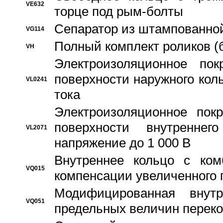
VE632
торце под рым-болты
Сепаратор из штампованной
VG114
Полный комплект роликов (
VH
Электроизоляционное по
поверхности наружного коль
VL0241
тока
Электроизоляционное пок
поверхности внутреннег
VL2071
напряжение до 1 000 В
Bнутреннее кольцо с ком
VQ015
компенсации увеличенного 
Модифицированная внут
VQ051
предельных величин переко