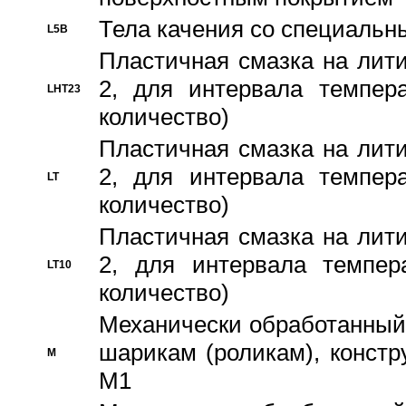
Тела качения со специаль
L5B
Пластичная смазка на лити
2, для интервала темпера
LHT23
количество)
Пластичная смазка на лити
2, для интервала темпера
LT
количество)
Пластичная смазка на лити
2, для интервала темпер
LT10
количество)
Механически обработанный 
шарикам (роликам), констр
M
M1