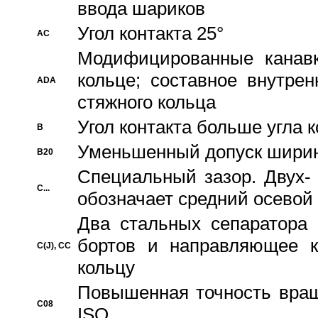
ввода шариков
Угол контакта 25°
AC
Модифицированные канавк
кольце; составное внутре
ADA
стяжного кольца
Угол контакта больше угла 
B
Уменьшенный допуск шири
B20
Специальный зазор. Двух-
C...
обозначает средний осевой
Два стальных сепаратора 
бортов и направляющее к
C(J), CC
кольцу
Повышенная точность враще
C08
ISO