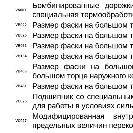
Бомбинированные дорожк
VA607
специальная термообработ
Размер фаски на большом т
VB022
Размер фаски на большом т
VB026
Размер фаски на большом т
VB061
Размер фаски на большом т
VB134
Размер фаски на большо
VB406
большом торце наружного к
Размер фаски на большом т
VB481
Подшипник со специальным
VC025
для работы в условиях сил
Модифицированная внут
VC027
предельных величин переко