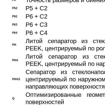
Точность размеров и биения
P6
P5 + C2
P52
P6 + C2
P62
P6 + C3
P63
P6 + C4
P64
Литой сепаратор из стек
PH
PEEK, центрируемый по ро
Литой сепаратор из стек
PHA
PEEK, центрируемый по на
Сепаратор из стеклонапо
центрируемый по наружном
PHAS
направляющих поверхностя
Оптимизированные геомет
Q
поверхностей