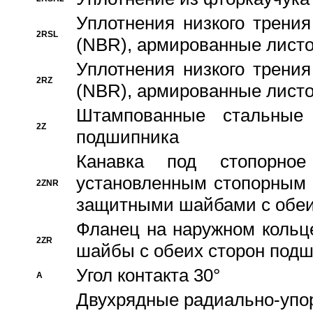
Уплотнения низкого трения
2RSL
(NBR), армированные листо
Уплотнения низкого трения
2RZ
(NBR), армированные листо
Штампованные стальные
2Z
подшипника
Канавка под стопорно
установленным стопорным
2ZNR
защитными шайбами с обеи
Фланец на наружном кольц
2ZR
шайбы с обеих сторон под
Угол контакта 30°
A
Двухрядные радиально-упо