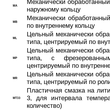
Механически обработанный
MA
наружному кольцу
Механически обработанный
MB
по внутреннему кольцу
Цельный механически обра
ML
типа, центрируемый по вну
Цельный механически обра
типа, с фрезерованны
MP
центрируемый по внутренне
Цельный механически обра
MR
типа, центрируемый по рол
Пластичная смазка на лити
3, для интервала темпера
MT33
количество)