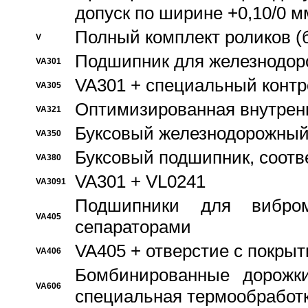
допуск по ширине +0,10/0 м
Полный комплект роликов (
V
Подшипник для железнодор
VA301
VA301 + специальный контр
VA305
Оптимизированная внутрен
VA321
Буксовый железнодорожный
VA350
Буксовый подшипник, соотв
VA380
VA301 + VL0241
VA3091
Подшипники для вибром
VA405
сепараторами
VA405 + отверстие с покры
VA406
Бомбинированные дорожк
VA606
специальная термообработ