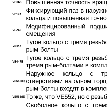
Повышенная точность вращ
VC068
Фиксирующий паз в наружн
VE174
кольца и повышенная точн
Модифицированный подши
VE240
смещения
Тугое кольцо с тремя резь
VE447
рым-болты
Тугое кольцо с тремя рез
VE447E
тремя рым-болтами в компл
Наружное кольцо с тр
отверстиями на одном торце
VE552(E)
рым-болты входят в компле
То же, что VE552, но с рез
VE553(E)
Свободное кольцо с трем