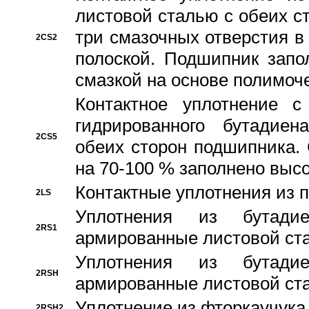
листовой сталью с обеих с
три смазочных отверстия в
2CS2
полоской. Подшипник запо
смазкой на основе полимо
Контактное уплотнение 
гидрированного бутадиен
2CS5
обеих сторон подшипника.
на 70-100 % заполнено выс
Контактные уплотнения из 
2LS
Уплотнения из бутадие
2RS1
армированные листовой ста
Уплотнения из бутадие
2RSH
армированные листовой ста
Уплотнение из фторкаучука
2RSH2