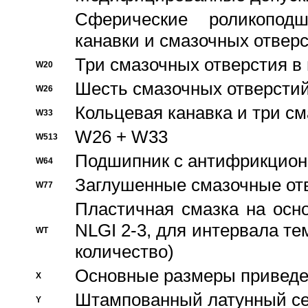
Сферические роликопод
канавки и смазочных отвер
Три смазочных отверстия в
W20
Шесть смазочных отверстий
W26
Кольцевая канавка и три с
W33
W26 + W33
W513
Подшипник с антифрикционн
W64
Заглушенные смазочные от
W77
Пластичная смазка на осн
NLGI 2-3, для интервала те
WT
количество)
Основные размеры приведен
X
Штампованный латунный се
Y