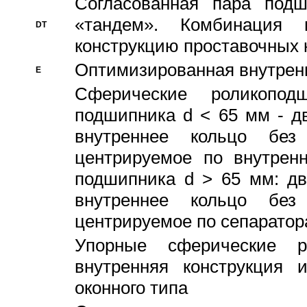
Согласованная пара под
«тандем». Комбинация
DT
конструкцию проставочных 
Оптимизированная внутрен
E
Сферические роликопод
подшипника d < 65 мм - дв
внутреннее кольцо без
центрируемое по внутренн
подшипника d > 65 мм: дв
внутреннее кольцо без
центрируемое по сепарато
Упорные сферические ро
внутренняя конструкция 
оконного типа