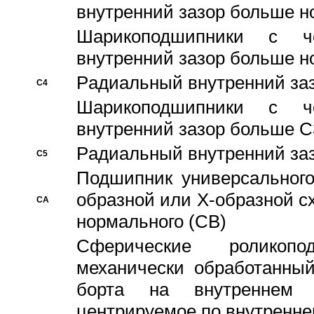
внутренний зазор больше н
Шарикоподшипники с че
внутренний зазор больше н
Pадиальный внутренний за
C4
Шарикоподшипники с че
внутренний зазор больше C
Pадиальный внутренний за
C5
Подшипник универсального
образной или Х-образной с
CA
нормального (CB)
Сферические роликопо
механически обработанный
борта на внутреннем 
центрируемое по внутренне