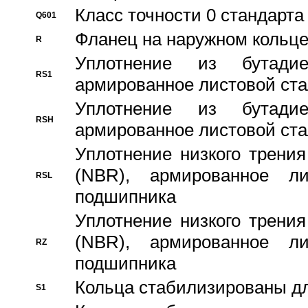
Класс точности 0 стандар
Q601
Фланец на наружном кольц
R
Уплотнение из бутадие
RS1
армированное листовой ста
Уплотнение из бутадие
RSH
армированное листовой ста
Уплотнение низкого трения
(NBR), армированное л
RSL
подшипника
Уплотнение низкого трения
(NBR), армированное л
RZ
подшипника
Кольца стабилизированы дл
S1