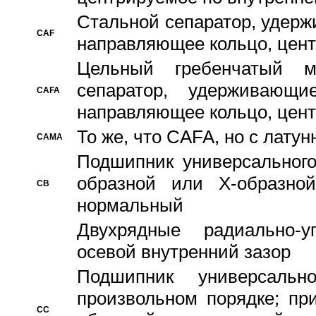
Стальной сепаратор, удерж
CAF
направляющее кольцо, цент
Цельный гребенчатый м
сепаратор, удерживающ
CAFA
направляющее кольцо, цент
То же, что CAFA, но с лату
CAMA
Подшипник универсального
образной или Х-образно
CB
нормальный
Двухрядные радиально-
осевой внутренний зазор
Подшипник универсальн
произвольном порядке; пр
CC