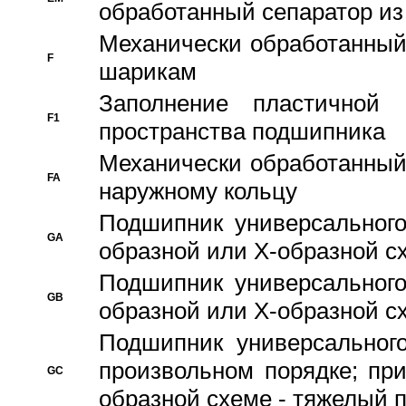
обработанный сепаратор из
Механически обработанный
F
шарикам
Заполнение пластичной
F1
пространства подшипника
Механически обработанный
FA
наружному кольцу
Подшипник универсального
GA
образной или Х-образной сх
Подшипник универсального
GB
образной или Х-образной с
Подшипник универсального
произвольном порядке; пр
GC
образной схеме - тяжелый 