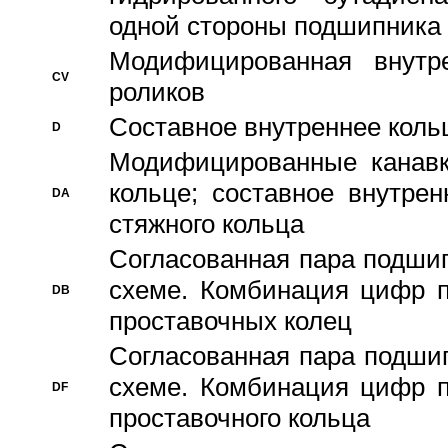
одной стороны подшипника
Модифицированная внутре
CV
роликов
Составное внутреннее кольц
D
Модифицированные канавк
кольце; составное внутре
DA
стяжного кольца
Согласованная пара подши
схеме. Комбинация цифр п
DB
проставочных колец
Согласованная пара подши
схеме. Комбинация цифр п
DF
проставочного кольца