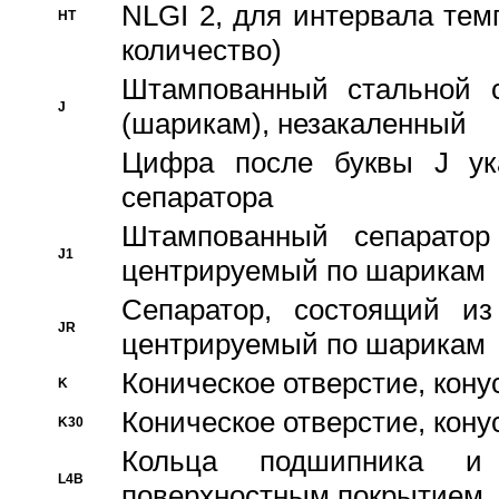
NLGI 2, для интервала темп
HT
количество)
Штампованный стальной с
J
(шарикам), незакаленный
Цифра после буквы J ука
сепаратора
Штампованный сепаратор
J1
центрируемый по шарикам
Сепаратор, состоящий из
JR
центрируемый по шарикам
Коническое отверстие, кону
K
Коническое отверстие, кону
K30
Кольца подшипника и
L4B
поверхностным покрытием