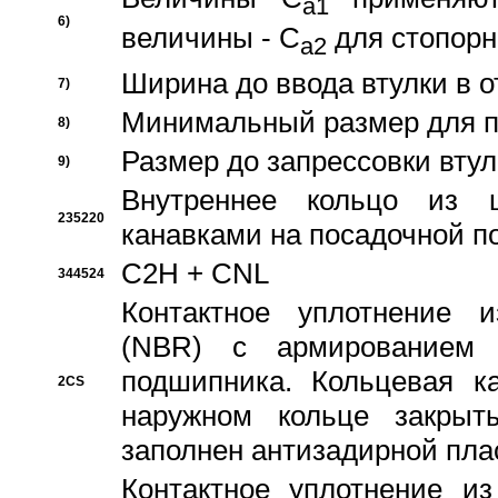
a1
6)
величины - C
для стопорн
a2
Ширина до ввода втулки в 
7)
Минимальный размер для п
8)
Размер до запрессовки втул
9)
Внутреннее кольцо из 
235220
канавками на посадочной п
C2H + CNL
344524
Контактное уплотнение и
(NBR) с армированием 
подшипника. Кольцевая к
2CS
наружном кольце закрыт
заполнен антизадирной пла
Контактное уплотнение и