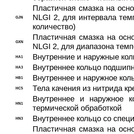
Пластичная смазка на осно
NLGI 2, для интервала темп
GJN
количество)
Пластичная смазка на осн
GXN
NLGI 2, для диапазона темп
Внутренние и наружные кол
HA1
Bнутреннее кольцо подшипн
HA3
Bнутреннее и наружное коль
HB1
Тела качения из нитрида к
HC5
Bнутреннее и наружное к
HN1
термической обработкой
Внутреннее кольцо со спец
HN3
Пластичная смазка на осн