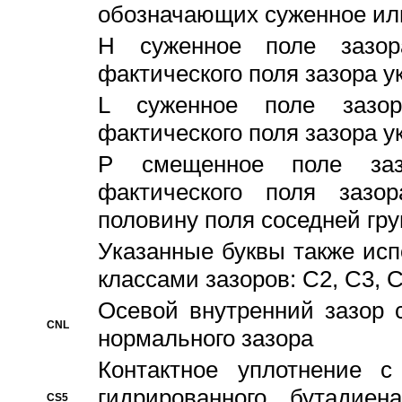
обозначающих суженное ил
H суженное поле зазора
фактического поля зазора у
L суженное поле зазор
фактического поля зазора у
P смещенное поле заз
фактического поля заз
половину поля соседней гр
Указанные буквы также ис
классами зазоров: С2, C3, 
Осевой внутренний зазор 
CNL
нормального зазора
Контактное уплотнение 
гидрированного бутадиен
CS5