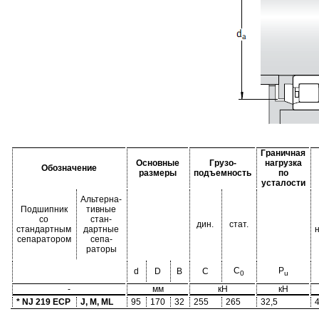
Граничная
Основные
Грузо-
нагрузка
Обозначение
размеры
подъемность
по
усталости
Альтерна-
Подшипник
тивные
со
стан-
дин.
стат.
стандартным
дартные
сепаратором
сепа-
раторы
C
P
d
D
B
C
0
u
-
мм
кН
кН
* NJ 219 ECP
J, M, ML
95
170
32
255
265
32,5