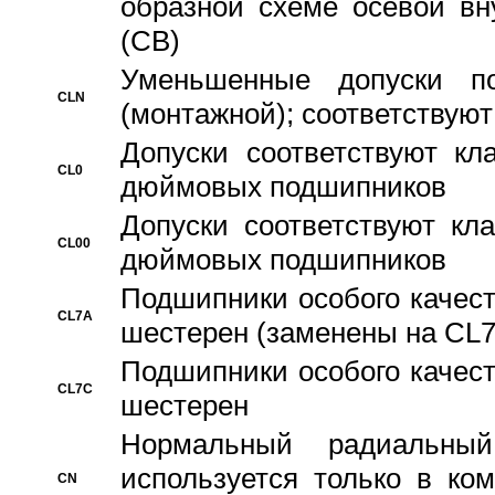
образной схеме осевой вн
(CB)
Уменьшенные допуски 
CLN
(монтажной); соответствуют
Допуски соответствуют кл
CL0
дюймовых подшипников
Допуски соответствуют кл
CL00
дюймовых подшипников
Подшипники особого качест
CL7A
шестерен (заменены на CL
Подшипники особого качест
CL7C
шестерен
Hормальный радиальный
используется только в ко
CN