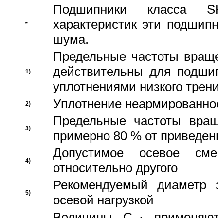
Подшипники класса S
характеристик эти подшип
*
шума.
Предельные частоты враще
действительны для подши
1)
уплотнениями низкого трени
Уплотнение неармированно
2)
Предельные частоты вращ
3)
примерно 80 % от приведен
Допустимое осевое сме
4)
относительно другого
Рекомендуемый диаметр 
5)
осевой нагрузкой
Величины C
применяют