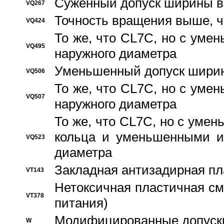
Суженный допуск ширины вн
VQ267
Точность вращения выше, 
VQ424
То же, что CL7C, но с ум
VQ495
наружного диаметра
Уменьшенный допуск ширин
VQ506
То же, что CL7C, но с ум
VQ507
наружного диаметра
То же, что CL7C, но с уме
кольца и уменьшенными и
VQ523
диаметра
Закладная антизадирная пл
VT143
Нетоксичная пластичная сма
VT378
питания)
Модифицированные допуски
W