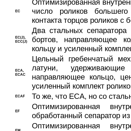
Oптимизированная внутренн
число роликов большего
EC
контакта торцов роликов с 
Два стальных сепаратора 
бортов, направляющее ко
EC(J),
ECC(J)
кольцу и усиленный компле
Цельный гребенчатый мех
латуни, удерживающи
ECA,
ECAC
направляющее кольцо, цен
усиленный комплект ролико
То же, что ECA, но со стал
ECAF
Оптимизированная внут
EF
обработанный сепаратор из
Оптимизированная внут
EM